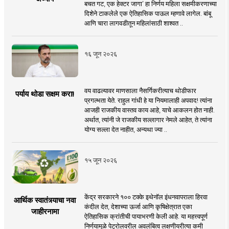
बचत गट, एक हेक्टर जागा’ हा निर्णय महिला सक्षमीकरणाच्या
दिशेने टाकलेले एक ऐतिहासिक पाऊल म्हणावे लागेल. बांबू
आणि चारा लागवडीतून महिलांसाठी शाश्वत ..
१६ जून २०२६
वय वाढल्यावर माणसाला नैसर्गिकरीत्याच थोडीफार
पर्याय थोडा सक्षम करा!
प्रगल्भता येते. राहुल गांधी हे या नियमालाही अपवाद! त्यांना
आजही राजकीय वास्तव काय आहे, याचे आकलन होत नाही.
अर्थात, त्यांनी जे राजकीय सल्लागार नेमले आहेत, ते त्यांना
योग्य सल्ला देत नाहीत, अन्यथा ज्या ..
१५ जून २०२६
केंद्र सरकारने १०० टक्के इथेनॉल इंधनवापराला हिरवा
आर्थिक स्वातंत्र्याचा नवा
कंदील देत, देशाच्या ऊर्जा आणि कृषिक्षेत्रात एका
जाहीरनामा
ऐतिहासिक क्रांतीची पायाभरणी केली आहे. या महत्त्वपूर्ण
निर्णयामुळे पेट्रोलवरील अवलंबित्व लक्षणीयरीत्या कमी