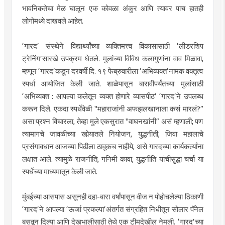
भावनिकतेचा मेळ घालून एक कोवळा अंकुर आणि त्यावर पाच हातही
लोगोमध्ये दाखवले आहेत.
‘गारद’ संस्थेने विद्यार्थ्यांच्या व्यक्तिमत्त्व विकासासाठी ‘लीडरशिप
ट्रेनिंग’सारखे उपक्रम घेतले. मुलांच्या विविध कलागुणांना वाव मिळावा,
म्हणून ‘गारद’कडून दरवर्षी दि. १९ फेब्रुवारीला ‘अभिव्यक्त’नामक वक्तृत्व
स्पर्धा आयोजित केली जाते. शाळेपासून बारावीपर्यंतच्या मुलांसाठी
‘अभिव्यक्त : आपल्या कलेतून व्यक्त होणारे व्यासपीठ’ ‘गारद’ने उपलब्ध
करून दिले. एकदा स्पर्धेवेळी "महाराजांनी अफझलखानाला कसं मारलं?”
असा प्रश्न विचारला, तेव्हा मुले एकसुरात "वाघनखांनी” असं म्हणाली; पण
त्यामागचे जावळीच्या खोर्‍यातले नियोजन, युद्धनीती, जिवा महालाचे
प्रसंगावधान आजच्या पिढीला ठावूकच नाहीये, असे गारदच्या कार्यकर्त्यांना
लक्षात आले. त्यामुळे राजनीति, गनिमी कावा, युद्धनीति यांचीसुद्धा चर्चा या
स्पर्धेच्या माध्यमातून केली जाते.
मुंबईच्या आसपास असूनही दहा-बारा वर्षांपासून वीज न पोहोचलेल्या ठिकाणी
‘गारद’ने आपल्या ‘ऊर्जा प्रकल्पा’अंतर्गत संग्रहित निधीतून सोलार पॅनेल
बसवून दिल्या आणि देखभालीसाठी तेथे एक टीमदेखील नेमली. ‘गारद’च्या