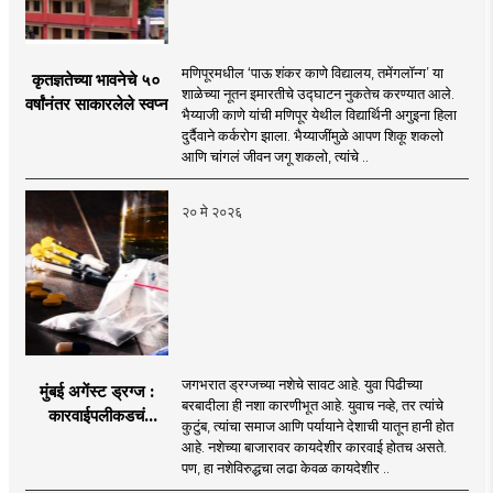
मणिपूरमधील ‘पाऊ शंकर काणे विद्यालय, तमेंगलॉन्ग’ या
कृतज्ञतेच्या भावनेचे ५०
शाळेच्या नूतन इमारतीचे उद्घाटन नुकतेच करण्यात आले.
वर्षांनंतर साकारलेले स्वप्न
भैय्याजी काणे यांची मणिपूर येथील विद्यार्थिनी अगुइना हिला
दुर्दैवाने कर्करोग झाला. भैय्याजींमुळे आपण शिकू शकलो
आणि चांगलं जीवन जगू शकलो, त्यांचे ..
२० मे २०२६
जगभरात ड्रग्जच्या नशेचे सावट आहे. युवा पिढीच्या
मुंबई अगेंस्ट ड्रग्ज :
बरबादीला ही नशा कारणीभूत आहे. युवाच नव्हे, तर त्यांचे
कारवाईपलीकडचं
कुटुंब, त्यांचा समाज आणि पर्यायाने देशाची यातून हानी होत
आंदोलन
आहे. नशेच्या बाजारावर कायदेशीर कारवाई होतच असते.
पण, हा नशेविरुद्धचा लढा केवळ कायदेशीर ..