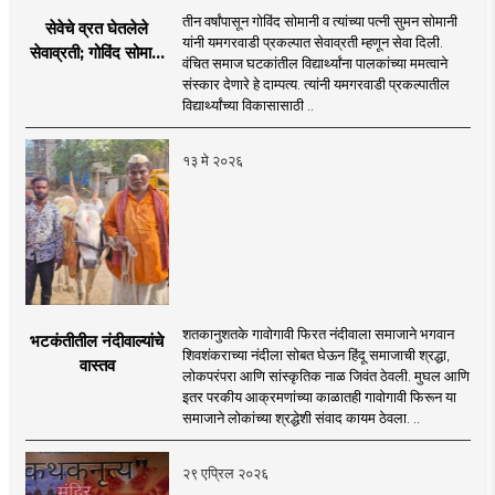
तीन वर्षांपासून गोविंद सोमानी व त्यांच्या पत्नी सुमन सोमानी
सेवेचे व्रत घेतलेले
यांनी यमगरवाडी प्रकल्पात सेवाव्रती म्हणून सेवा दिली.
सेवाव्रती; गोविंद सोमानी
वंचित समाज घटकांतील विद्यार्थ्यांना पालकांच्या ममत्वाने
व सुमन सोमानी
संस्कार देणारे हे दाम्पत्य. त्यांनी यमगरवाडी प्रकल्पातील
विद्यार्थ्यांच्या विकासासाठी ..
१३ मे २०२६
शतकानुशतके गावोगावी फिरत नंदीवाला समाजाने भगवान
भटकंतीतील नंदीवाल्यांचे
शिवशंकराच्या नंदीला सोबत घेऊन हिंदू समाजाची श्रद्धा,
वास्तव
लोकपरंपरा आणि सांस्कृतिक नाळ जिवंत ठेवली. मुघल आणि
इतर परकीय आक्रमणांच्या काळातही गावोगावी फिरून या
समाजाने लोकांच्या श्रद्धेशी संवाद कायम ठेवला. ..
२९ एप्रिल २०२६