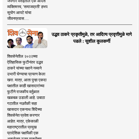
जपणारे वसईतील एक आदर्श
व्यक्तिमत्त्व, 'समाजव्रती' हभप
सुयोग आपटे यांचा
जीवनप्रवास.....
उद्धव ठाकरे प्रकृतीमुळे, तर आदित्य प्रवृत्तीमुळे मागे
पडले : सुशील कुलकर्णी
शिवसेनेतील २०२२च्या
ऐतिहासिक फुटीनंतर उद्धव
ठाकरे यांच्या पक्षाने नव्याने
उभारी घेण्याचा प्रयत्न केला
खरा. मात्र, आता पुन्हा एकदा
पक्षातील काही खासदारांच्या
फुटीने राजकीय वर्तुळात
खळबळ उडाली आहे. उबाठा
गटातील नऊपैकी सहा
खासदार एकनाथ शिंदेंच्या
शिवसेनेत प्रवेश करणार
आहेत. मात्र, एकेकाळी
महाराष्ट्रातील प्रमुख
प्रादेशिक पक्षांपैकी एक
असलेल्या उद्धव ठाकरेंच्या