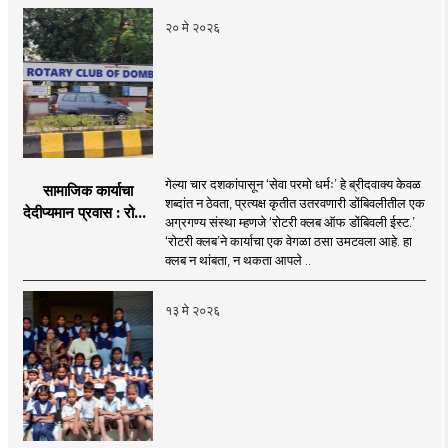
२० मे २०२६
गेल्या चार दशकांपासून ‘सेवा परमो धर्मः’ हे ब्रीदवाक्य केवळ
सामाजिक कार्याचा
शब्दांत न ठेवता, प्रत्यक्ष कृतीत उतरवणारी डोंबिवलीतील एक
देदीप्यमान प्रवास : रोटरी
अग्रगण्य संस्था म्हणजे ‘रोटरी क्लब ऑफ डोंबिवली ईस्ट.’
क्लब ऑफ डोंबिवली ईस्ट
‘रोटरी क्लब’ने कार्याचा एक वेगळा ठसा उमटवला आहे. हा
क्लब न थांबता, न थकता आपले ..
१३ मे २०२६