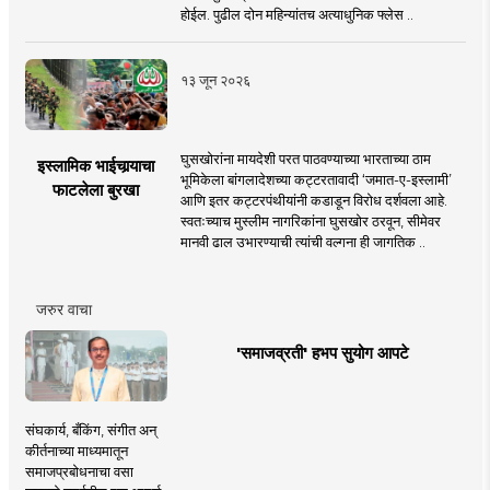
होईल. पुढील दोन महिन्यांतच अत्याधुनिक फ्लेस ..
१३ जून २०२६
घुसखोरांना मायदेशी परत पाठवण्याच्या भारताच्या ठाम
इस्लामिक भाईचार्‍याचा
भूमिकेला बांगलादेशच्या कट्टरतावादी ‘जमात-ए-इस्लामी’
फाटलेला बुरखा
आणि इतर कट्टरपंथीयांनी कडाडून विरोध दर्शवला आहे.
स्वतःच्याच मुस्लीम नागरिकांना घुसखोर ठरवून, सीमेवर
मानवी ढाल उभारण्याची त्यांची वल्गना ही जागतिक ..
जरुर वाचा
'समाजव्रती' हभप सुयोग आपटे
संघकार्य, बँकिंग, संगीत अन्
कीर्तनाच्या माध्यमातून
समाजप्रबोधनाचा वसा