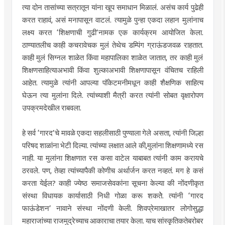
त्या दोन तासांच्या सत्रातून यांना खूप समाधान मिळालं. असंच कार्य पुढेही
करत राहावं, असं मनापासून वाटलं. त्यामुळे पुन्हा एकदा लहान मुलांनाच
लक्ष्य करत ‘शिक्षणाची गुढी’नामक एक कार्यक्रम आयोजित केला.
ठाण्यातलीच काही कचरावेचक मुलं तेथेच डम्पिंग ग्राऊंडजवळ राहतात.
काही मुलं सिग्नल शाळेत किंवा महापालिका शाळेत जातात, तर काही मुलं
शिक्षणसाहित्याअभावी किंवा शुल्काअभावी शिक्षणापासून वंचितच राहिली
आहेत. त्यामुळे त्यांनी आपल्या पॉकेटमनीमधून काही शैक्षणिक साहित्य
घेऊन त्या मुलांना दिले. त्यांच्याशी मैत्री करत त्यांनी सोबत वृक्षारोपण
उपक्रमदेखील राबवला.
हे सर्व ‘गारद’चे मावळे एकदा सहलीसाठी पुण्याला गेले असता, त्यांनी जिल्हा
परिषद शाळांना भेटी दिल्या. त्यांच्या लक्षात आले की,मुलांना शिक्षणामध्ये रस
नाही. या मुलांना शिक्षणात रस कसा वाटेल याबाबत त्यांनी काम करायचे
ठरवले. पण, तेव्हा त्यांच्यापैकी कोणीच अर्थार्जन करत नव्हतं. मग हे कसं
करता येईल? काही ज्येष्ठ समाजसेवकांना सूचना केल्या की नोंदणीकृत
संस्था विधायक कार्यासाठी निधी गोळा करू शकतेे. त्यांनी ‘गारद
फाऊंडेशन’ नावाने संस्था नोंदणी केली. शिवप्रेमाखातर लोगोसुद्धा
महाराजांच्या राजमुद्रेच्याच आकाराचा तयार केला. याच सांस्कृतिकतेबरोबर