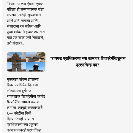
'विधवा' या शब्दाऐवजी 'एकल
महिला' ही सन्मानजनक संज्ञा
वापरावी, असेही सुचवण्यात
आले आहे. जगाचा आणि
संसाराचा रथ महिला आणि
पुरुष बरोबरीने हाकत असतात.
यात एक चाक जरी निखळले,
तरी संसारर..
‘रायगड प्राधिकरणा’च्या कामावर शिवप्रेमींकडूनच
प्रश्नचिन्ह का?
नुकत्याच संपन्न झालेल्या
शिवराज्याभिषेक दिनाच्या
सोहळ्याला दुर्गराज
रायगडावर शिवप्रेमींना प्रचंड
गैरसोयींचा सामना करावा
लागला. त्यामुळे सरकारतर्फे
६०० कोटींचा निधी
दिल्यानंतरही ‘रायगड
प्राधिकरणा’च्या एकूणच
कामकाजावरही प्रश्नचिन्ह