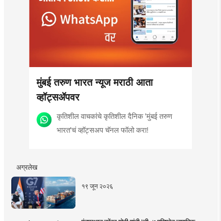
मुंबई तरुण भारत न्यूज मराठी आता
व्हॉट्सॲपवर
कृतिशील वाचकांचे कृतिशील दैनिक 'मुंबई तरुण
भारत'चं व्हॉट्सअप चॅनल फॉलो करा!
अग्रलेख
१९ जून २०२६