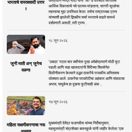
पंतप्रधान नरेंद्र मोदी यांनी 'जी- ७ परिषदेत जागतिक
भारताचे वास्तववादी उत्तर
आर्थिक विकासाचे नवे प्रारूप मांडताना, सागरी सुरक्षेचा
!
महत्त्वाचा मुद्दा उपस्थित केला. तसेच राष्ट्राध्यक्ष ट्रम्प
यांच्याशी झालेली द्विपक्षीय चर्चा भारताचे वाढते सामर्थ
दर्शवणारी असली, तरी ट्रम्प ..
१८ जून २०२६
‘उबाठा’ गटात चार वर्षांनंतर पुन्हा अपेक्षेप्रमााणे मोठी फूट
जुनी माती अन् जुनेच
पडली आणि सहा खासदारांनी शिंदेंच्या शिवसेनेत
वळण!
विलीनीकरण केल्याने उद्धव ठाकरेंचे राजकीय अस्तित्वच
धोक्यात आले. ठाकरेंचा पराकोटीचा अहंकार आणि संवादाचा
अभाव, यामुळेच हा दुसर्‍या फुटीचाही अंक ..
१७ जून २०२६
मुख्यमंत्री देवेंद्र फडणवीस यांच्या निर्देशानुसार,
महिला सक्षमीकरणाचा नवा
महसूलमंत्री चंद्रशेखर बावनकुळे यांनी जाहीर केलेला ‘एक
अध्याय