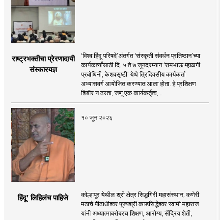
‘विश्व हिंदू परिषदे’अंतर्गत ‘संस्कृती संवर्धन प्रतिष्ठान’च्या
राष्ट्रभक्तीचा प्रेरणादायी
कार्यकर्त्यांसाठी दि. ५ ते ७ जूनदरम्यान ‘रामभाऊ म्हाळगी
संस्कारयज्ञ
प्रबोधिनी, केशवसृष्टी’ येथे त्रिदिवसीय कार्यकर्ता
अभ्यासवर्ग आयोजित करण्यात आला होता. हे प्रशिक्षण
शिबीर न ठरता, जणू एक कार्यकर्तृत्व, ..
१० जून २०२६
कोल्हापूर येथील श्री क्षेत्र सिद्धगिरी महासंस्थान, कणेरी
हिंदू’ लिहिलंच पाहिजे
मठाचे पीठाधीश्वर पूज्यश्री काडसिद्धेश्वर स्वामी महाराज
यांनी अध्यात्माबरोबरच शिक्षण, आरोग्य, सेंद्रिय शेती,