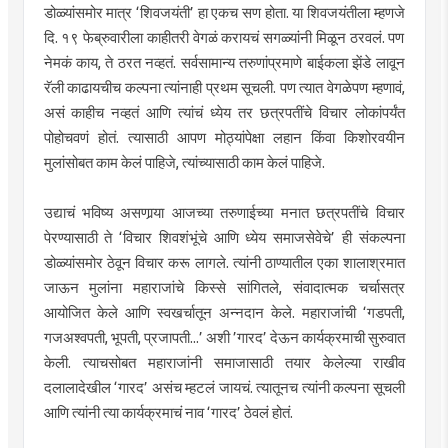
डोळ्यांसमोर मात्र ‘शिवजयंती’ हा एकच सण होता. या शिवजयंतीला म्हणजे
दि. १९ फेब्रुवारीला काहीतरी वेगळं करायचं सगळ्यांनी मिळून ठरवलं. पण
नेमकं काय, ते ठरत नव्हतं. सर्वसामान्य तरुणांप्रमाणे बाईकला झेंडे लावून
रॅली काढायचीच कल्पना त्यांनाही प्रथम सूचली. पण त्यात वेगळेपण म्हणावं,
असं काहीच नव्हतं आणि त्यांचं ध्येय तर छत्रपतींचे विचार लोकांपर्यंत
पोहोचवणं होतं. त्यासाठी आपण मोठ्यांपेक्षा लहान किंवा किशोरवयीन
मुलांसोबत काम केलं पाहिजे, त्यांच्यासाठी काम केलं पाहिजे.
उद्याचं भविष्य असणार्‍या आजच्या तरुणाईच्या मनात छत्रपतींचे विचार
पेरण्यासाठी ते ‘विचार शिवशंभूंचे आणि ध्येय समाजसेवेचे’ ही संकल्पना
डोळ्यांसमोर ठेवून विचार करू लागले. त्यांनी ठाण्यातील एका शालाश्रमात
जाऊन मुलांना महाराजांचे किस्से सांगितले, संवादात्मक चर्चासत्र
आयोजित केले आणि स्वखर्चातून अन्नदान केले. महाराजांची ‘गडपती,
गजअश्वपती, भूपती, प्रजापती...’ अशी ’गारद’ देऊन कार्यक्रमाची सुरुवात
केली. त्याचसोबत महाराजांनी समाजासाठी तयार केलेल्या राखीव
दलालादेखील ‘गारद’ असंच म्हटलं जायचं. त्यातूनच त्यांनी कल्पना सूचली
आणि त्यांनी त्या कार्यक्रमाचं नाव ‘गारद’ ठेवलं होतं.