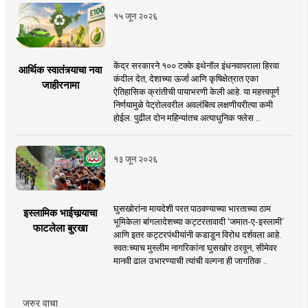
१५ जून २०२६
केंद्र सरकारने १०० टक्के इथेनॉल इंधनवापराला हिरवा
आर्थिक स्वातंत्र्याचा नवा
कंदील देत, देशाच्या ऊर्जा आणि कृषिक्षेत्रात एका
जाहीरनामा
ऐतिहासिक क्रांतीची पायाभरणी केली आहे. या महत्त्वपूर्ण
निर्णयामुळे पेट्रोलवरील अवलंबित्व लक्षणीयरीत्या कमी
होईल. पुढील दोन महिन्यांतच अत्याधुनिक फ्लेस ..
१३ जून २०२६
घुसखोरांना मायदेशी परत पाठवण्याच्या भारताच्या ठाम
इस्लामिक भाईचार्‍याचा
भूमिकेला बांगलादेशच्या कट्टरतावादी ‘जमात-ए-इस्लामी’
फाटलेला बुरखा
आणि इतर कट्टरपंथीयांनी कडाडून विरोध दर्शवला आहे.
स्वतःच्याच मुस्लीम नागरिकांना घुसखोर ठरवून, सीमेवर
मानवी ढाल उभारण्याची त्यांची वल्गना ही जागतिक ..
जरुर वाचा