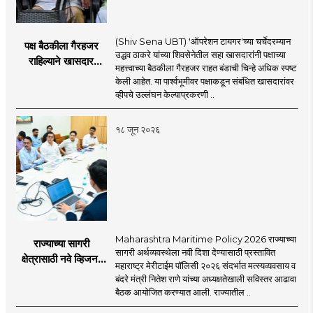
(Shiv Sena UBT) 'ऑपरेशन टायगर'च्या चर्चेदरम्यान
पक्ष बैठकीला गैरहजर
उद्धव ठाकरे यांच्या शिवसेनेतील सहा खासदारांनी पक्षाच्या
राहिल्याने खासदार
महत्त्वाच्या बैठकीला गैरहजर राहत बंडाची चिन्हे अधिक स्पष्ट
अपात्र ठरू शकतात का?
केली आहेत. या पार्श्वभूमीवर पक्षाकडून संबंधित खासदारांवर
व्हीप आणि कायदा नेमकं
व्हीपचे उल्लंघन केल्याप्रकरणी ..
काय सांगतो?
१८ जून २०२६
Maharashtra Maritime Policy 2026 राज्याच्या
राज्याच्या सागरी
सागरी अर्थव्यवस्थेला नवी दिशा देण्यासाठी प्रस्तावित
क्षेत्रासाठी नवे व्हिजन;
महाराष्ट्र मेरीटाईम पॉलिसी २०२६ संदर्भात मत्स्यव्यवसाय व
'महाराष्ट्र मेरीटाईम
बंदरे मंत्री नितेश राणे यांच्या अध्यक्षतेखाली सविस्तर आढावा
पॉलिसी २०२६'चा
बैठक आयोजित करण्यात आली. राज्यातील ..
प्रस्ताव