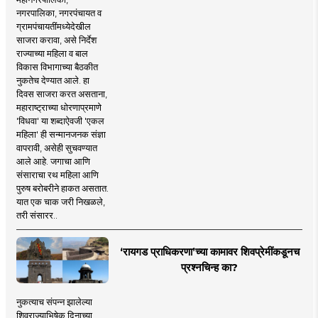
नगरपालिका, नगरपंचायत व
ग्रामपंचायतींमध्येदेखील
साजरा करावा, असे निर्देश
राज्याच्या महिला व बाल
विकास विभागाच्या बैठकीत
नुकतेच देण्यात आले. हा
दिवस साजरा करत असताना,
महाराष्ट्राच्या धोरणाप्रमाणे
'विधवा' या शब्दाऐवजी 'एकल
महिला' ही सन्मानजनक संज्ञा
वापरावी, असेही सुचवण्यात
आले आहे. जगाचा आणि
संसाराचा रथ महिला आणि
पुरुष बरोबरीने हाकत असतात.
यात एक चाक जरी निखळले,
तरी संसारर..
‘रायगड प्राधिकरणा’च्या कामावर शिवप्रेमींकडूनच
प्रश्नचिन्ह का?
नुकत्याच संपन्न झालेल्या
शिवराज्याभिषेक दिनाच्या