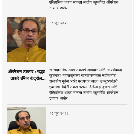
नगरसेवकही शिंदेंच्या
ऐतिहासिक धक्का मानला जातोय. बहुचर्चित ‘ऑपरेशन
वाटेवर?
टायगर’ अखेर ..
१८ जून २०२६
खासदारांनंतर आता उबाठाचे आमदार आणि नगरसेवकही
ऑपरेशन टायगर : उद्धव
फुटणार? महाराष्ट्राच्या राजकारणातला सर्वात मोठा
ठाकरे डॅमेज कंट्रोल
राजकीय भूकंप अखेर प्रत्यक्षात आला! उपमुख्यमंत्री
करण्यात सपशेल अपयशी!
एकनाथ शिंदेंनी उबाठा गटाला दिलेला हा दुसरा आणि
सहा खासदारांनंतर
ऐतिहासिक धक्का मानला जातोय. बहुचर्चित ‘ऑपरेशन
आमदारांसह नगरसेवकही
टायगर’ अखेर ..
शिंदेंकडे जाण्याच्या चर्चा
सुरू
१८ जून २०२६