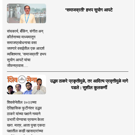
'समाजव्रती' हभप सुयोग आपटे
संघकार्य, बँकिंग, संगीत अन्
कीर्तनाच्या माध्यमातून
समाजप्रबोधनाचा वसा
जपणारे वसईतील एक आदर्श
व्यक्तिमत्त्व, 'समाजव्रती' हभप
सुयोग आपटे यांचा
जीवनप्रवास.....
उद्धव ठाकरे प्रकृतीमुळे, तर आदित्य प्रवृत्तीमुळे मागे
पडले : सुशील कुलकर्णी
शिवसेनेतील २०२२च्या
ऐतिहासिक फुटीनंतर उद्धव
ठाकरे यांच्या पक्षाने नव्याने
उभारी घेण्याचा प्रयत्न केला
खरा. मात्र, आता पुन्हा एकदा
पक्षातील काही खासदारांच्या