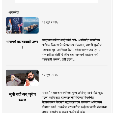
अग्रलेख
१९ जून २०२६
पंतप्रधान नरेंद्र मोदी यांनी 'जी- ७ परिषदेत जागतिक
भारताचे वास्तववादी उत्तर
आर्थिक विकासाचे नवे प्रारूप मांडताना, सागरी सुरक्षेचा
!
महत्त्वाचा मुद्दा उपस्थित केला. तसेच राष्ट्राध्यक्ष ट्रम्प
यांच्याशी झालेली द्विपक्षीय चर्चा भारताचे वाढते सामर्थ
दर्शवणारी असली, तरी ट्रम्प ..
१८ जून २०२६
‘उबाठा’ गटात चार वर्षांनंतर पुन्हा अपेक्षेप्रमााणे मोठी फूट
जुनी माती अन् जुनेच
पडली आणि सहा खासदारांनी शिंदेंच्या शिवसेनेत
वळण!
विलीनीकरण केल्याने उद्धव ठाकरेंचे राजकीय अस्तित्वच
धोक्यात आले. ठाकरेंचा पराकोटीचा अहंकार आणि संवादाचा
अभाव, यामुळेच हा दुसर्‍या फुटीचाही अंक ..