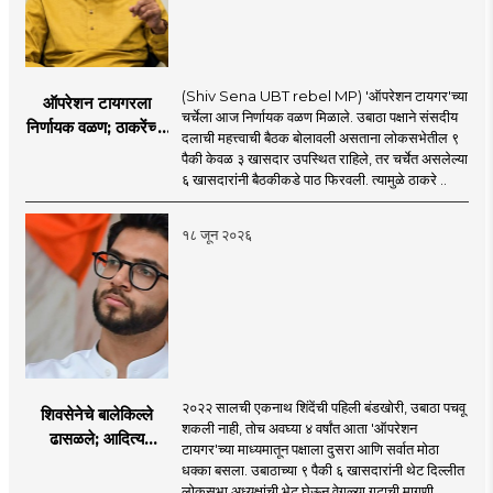
(Shiv Sena UBT rebel MP) 'ऑपरेशन टायगर'च्या
ऑपरेशन टायगरला
चर्चेला आज निर्णायक वळण मिळाले. उबाठा पक्षाने संसदीय
निर्णायक वळण; ठाकरेंच्या
दलाची महत्त्वाची बैठक बोलावली असताना लोकसभेतील ९
बैठकीला ६ खासदार
पैकी केवळ ३ खासदार उपस्थित राहिले, तर चर्चेत असलेल्या
गैरहजर, थेट शिंदे सेनेत
६ खासदारांनी बैठकीकडे पाठ फिरवली. त्यामुळे ठाकरे ..
विलीन होण्याचा प्रस्ताव?
१८ जून २०२६
२०२२ सालची एकनाथ शिंदेंची पहिली बंडखोरी, उबाठा पचवू
शिवसेनेचे बालेकिल्ले
शकली नाही, तोच अवघ्या ४ वर्षांत आता 'ऑपरेशन
ढासळले; आदित्य
टायगर'च्या माध्यमातून पक्षाला दुसरा आणि सर्वात मोठा
ठाकरेंच्या नेतृत्वावरच
धक्का बसला. उबाठाच्या ९ पैकी ६ खासदारांनी थेट दिल्लीत
प्रश्नचिन्ह? ठाकरे ब्रँड
लोकसभा अध्यक्षांची भेट घेऊन वेगळ्या गटाची मागणी ..