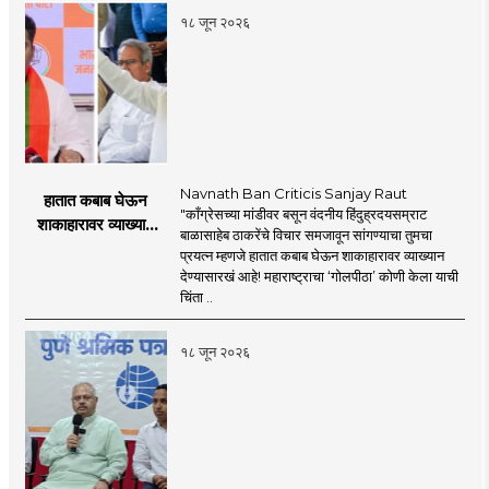
१८ जून २०२६
Navnath Ban Criticis Sanjay Raut
हातात कबाब घेऊन
"काँग्रेसच्या मांडीवर बसून वंदनीय हिंदुह्रदयसम्राट
शाकाहारावर व्याख्यान
बाळासाहेब ठाकरेंचे विचार समजावून सांगण्याचा तुमचा
देण्यासारखा राऊत यांचा
प्रयत्न म्हणजे हातात कबाब घेऊन शाकाहारावर व्याख्यान
प्रयत्न - नवनाथ बन
देण्यासारखं आहे! महाराष्ट्राचा ‘गोलपीठा’ कोणी केला याची
चिंता ..
१८ जून २०२६