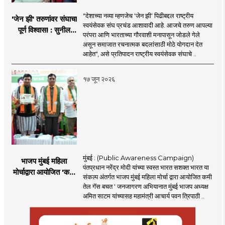
"देशाच्या नव्या म्हणजेच 'जेन झी' पिढीबद्दल राष्ट्रीय
'जेन झी' तरुणांवर संघाचा
स्वयंसेवक संघ प्रचंड आशावादी आहे. आजचे तरुण आपल्या
पूर्ण विश्वास! : सुनील
परंपरा आणि भारताच्या गौरवाशी मनापासून जोडले गेले
आंबेकर
असून समाजात रचनात्मक बदलांसाठी मोठे योगदान देत
आहेत", असे प्रतिपादन राष्ट्रीय स्वयंसेवक संघाचे ..
१७ जून २०२६
मुंबई : (Public Awareness Campaign)
भाजप मुंबई महिला
पंतप्रधान नरेंद्र मोदी यांच्या स्वस्त भारत सशक्त भारत या
मोर्चाद्वारा आयोजित 'कमी
संकल्प अंतर्गत भाजप मुंबई महिला मोर्चा द्वारा आयोजित कमी
तेल गॅस बचत ' उपक्रम
तेल गॅस बचत ' जनजागरण अभियानात मुंबई भाजप अध्यक्ष
अमित साटम यांच्यासह महामंत्री आचार्य पवन त्रिपाठी ..