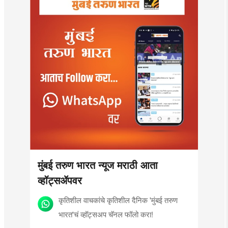
मुंबई तरुण भारत न्यूज मराठी आता
व्हॉट्सॲपवर
कृतिशील वाचकांचे कृतिशील दैनिक 'मुंबई तरुण
भारत'चं व्हॉट्सअप चॅनल फॉलो करा!