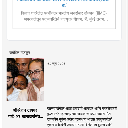
ml
विज्ञान शाखेतील पदवीनंतर भारतीय जनसंचार संस्थान (IIMC)
अमरावतीतून पत्रकारितेचे पदव्युत्तर शिक्षण. 'दै. मुंबई तरुण
भारत'मध्ये वेब उपसंपादक या पदावर कार्यरत. शेती, साहित्य,
राजकारण या विषयात विशेष रस. हस्तकला, संगीत आणि कविता
लेखनाचा छंद....
संबंधित मजकूर
१८ जून २०२६
खासदारांनंतर आता उबाठाचे आमदार आणि नगरसेवकही
ऑपरेशन टायगर
फुटणार? महाराष्ट्राच्या राजकारणातला सर्वात मोठा
पार्ट-२? खासदारांनंतर
राजकीय भूकंप अखेर प्रत्यक्षात आला! उपमुख्यमंत्री
आता आमदार आणि
एकनाथ शिंदेंनी उबाठा गटाला दिलेला हा दुसरा आणि