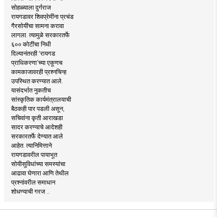
सोहळ्याला दुर्गराज
रायगडावर शिवप्रेमींना प्रचंड
गैरसोयींचा सामना करावा
लागला. त्यामुळे सरकारतर्फे
६०० कोटींचा निधी
दिल्यानंतरही ‘रायगड
प्राधिकरणा’च्या एकूणच
कामकाजावरही प्रश्नचिन्ह
उपस्थित करण्यात आले.
यासंदर्भात नुकतीच
सांस्कृतिक कार्यमंत्रालयाची
बैठकही पार पडली असून,
सचिवांना कृती आराखडा
सादर करण्याचे आदेशही
सरकारतर्फे देण्यात आले
आहेत. त्यानिमित्ताने
रायगडावरील पायाभूत
सोयीसुविधांच्या समस्यांचा
आढावा घेणारा आणि तेथील
प्रश्नांवरील समाधान
शोधण्याची गरज ..