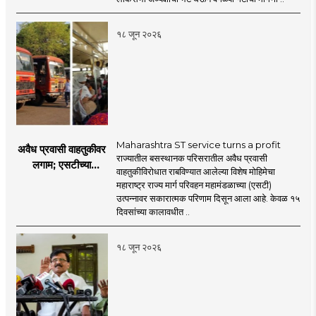
नेमका कुठे चुकला?
१८ जून २०२६
Maharashtra ST service turns a profit
अवैध प्रवासी वाहतुकीवर
राज्यातील बसस्थानक परिसरातील अवैध प्रवासी
लगाम; एसटीच्या
वाहतुकीविरोधात राबविण्यात आलेल्या विशेष मोहिमेचा
उत्पन्नात १५ दिवसांत
महाराष्ट्र राज्य मार्ग परिवहन महामंडळाच्या (एसटी)
४३.८३ कोटींची वाढ!
उत्पन्नावर सकारात्मक परिणाम दिसून आला आहे. केवळ १५
दिवसांच्या कालावधीत ..
१८ जून २०२६