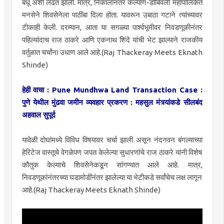
बंधू अशी लढत झाली. मात्र, निकालानंतर कल्याण-डोंबिवली महापालिकेत
मनसेने शिवसेनेला पाठींबा दिला होता. यावरून उबाठा गटाने त्यांच्यावर
टीकाही केली. दरम्यान, आता या सगळ्या पार्श्वभूमीवर निवडणूकीनंतर
पहिल्यांदाच राज ठाकरे आणि एकनाथ शिंदे यांची भेट झाल्याने राजकीय
वर्तुळात चर्चांना उधाण आले आहे.(Raj Thackeray Meets Eknath
Shinde)
हेही वाचा : Pune Mundhwa Land Transaction Case :
पुणे येथील मुंढवा जमीन व्यवहार प्रकरण : महसुल मंत्र्यांकडे सीलबंद
अहवाल सुपूर्द
यावेळी दोघांमध्ये विविध विषयावर चर्चा झाली असून नंदनवन बंगल्याच्या
हेरिटेज वास्तूचे वेगळेपण जपत केलेल्या सुधारणांचे राज ठाकरे यांनी विशेष
कौतुक केल्याचे शिवसेनेकडून सांगण्यात आले आहे. मात्र,
निवडणूकांनंतरच्या घडामोडींनंतर झालेल्या या भेटीकडे सर्वांचेच लक्ष लागून
आहे.(Raj Thackeray Meets Eknath Shinde)