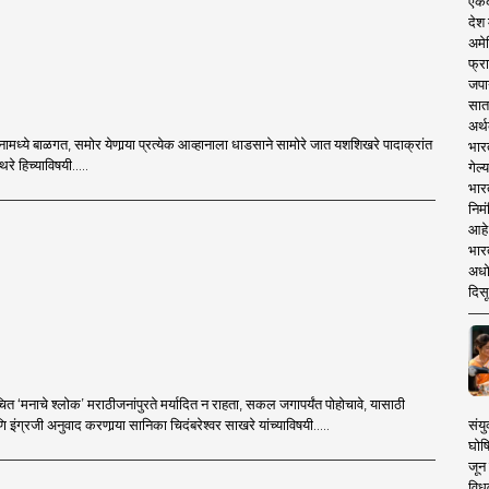
एकदा
देश
अमेर
फ्रा
जपा
सात
अर्थ
नामध्ये बाळगत, समोर येणार्‍या प्रत्येक आव्हानाला धाडसाने सामोरे जात यशशिखरे पादाक्रांत
भार
ाथरे हिच्याविषयी.....
गेल्
भार
निमं
आहे.
भारत
अधो
दिसू
ित ‘मनाचे श्लोक’ मराठीजनांपुरते मर्यादित न राहता, सकल जगापर्यंत पोहोचावे, यासाठी
संयु
ि इंग्रजी अनुवाद करणार्‍या सानिका चिदंबरेश्वर साखरे यांच्याविषयी.....
घोष
जून 
विधव