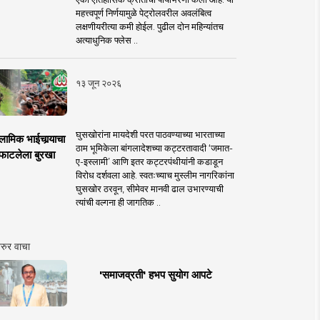
महत्त्वपूर्ण निर्णयामुळे पेट्रोलवरील अवलंबित्व
लक्षणीयरीत्या कमी होईल. पुढील दोन महिन्यांतच
अत्याधुनिक फ्लेस ..
१३ जून २०२६
घुसखोरांना मायदेशी परत पाठवण्याच्या भारताच्या
लामिक भाईचार्‍याचा
ठाम भूमिकेला बांगलादेशच्या कट्टरतावादी ‘जमात-
फाटलेला बुरखा
ए-इस्लामी’ आणि इतर कट्टरपंथीयांनी कडाडून
विरोध दर्शवला आहे. स्वतःच्याच मुस्लीम नागरिकांना
घुसखोर ठरवून, सीमेवर मानवी ढाल उभारण्याची
त्यांची वल्गना ही जागतिक ..
रुर वाचा
'समाजव्रती' हभप सुयोग आपटे