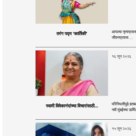
आपल्या नृत्यप्रवा
तरंग पद्म ‘कार्तिकी’
जीवनप्रवास.....
१६ जून २०२६
परिस्थितीपुढे ह
स्वामी विवेकानंदांच्या विचारांसाठी...
नवी मुंबईच्या ऊर्मि
१५ जून २०२६