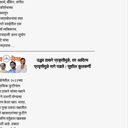
ार्य, बँकिंग, संगीत
कीर्तनाच्या
यमातून
जप्रबोधनाचा वसा
ारे वसईतील एक
श व्यक्तिमत्त्व,
ाजव्रती' हभप सुयोग
े यांचा
प्रवास.....
उद्धव ठाकरे प्रकृतीमुळे, तर आदित्य
प्रवृत्तीमुळे मागे पडले : सुशील कुलकर्णी
सेनेतील २०२२च्या
हासिक फुटीनंतर
व ठाकरे यांच्या पक्षाने
ाने उभारी घेण्याचा
त्न केला खरा. मात्र,
पुन्हा एकदा पक्षातील
 खासदारांच्या फुटीने
कीय वर्तुळात खळबळ
ली आहे. उबाठा