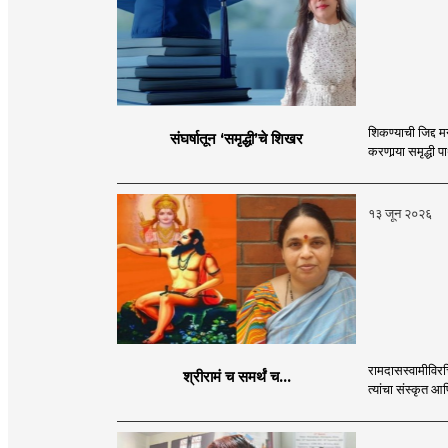
शिकण्याची जिद्द म
संघर्षातून ‘समृद्धी’चे शिखर
करणार्‍या समृद्धी प
१३ जून २०२६
रामदासस्वामीविरच
श्रीरामं च समर्थं च...
त्यांचा संस्कृत आण