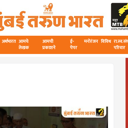
अर्थभारत
आमचे
आमची
ई-
मनोरंजन
विविध
रा.स्व.स
लेखक
प्रकाशने
पेपर
परिवार