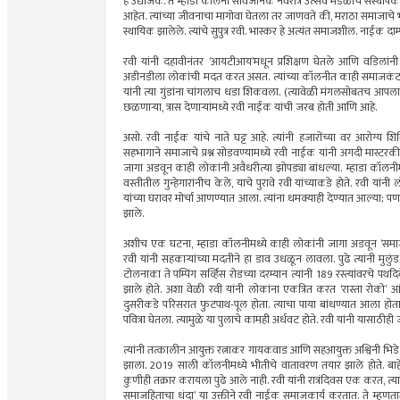
हे उद्योजक. ते म्हाडा कॉलनी सार्वजनिक नवरात्र उत्सव मंडळाचे संस्थाप
आहेत. त्यांच्या जीवनाचा मागोवा घेतला तर जाणवते की, मराठा समाजाचे 
स्थायिक झालेले. त्यांचे सुपुत्र रवी. भास्कर हे अत्यंत समाजशील. नाईक दाम्
रवी यांनी दहावीनंतर ‌‘आयटीआय‌’मधून प्रशिक्षण घेतले आणि वडिलां
अडीनडीला लोकांची मदत करत असत. त्यांच्या कॉलनीत काही समाजकंटक मु
यांनी त्या गुंडांना चांगलाच धडा शिकवला. (त्यावेळी मंगलसोबतच आपला वि
छळणाऱ्या, त्रास देणाऱ्यांमध्ये रवी नाईक यांची जरब होती आणि आहे.
असो. रवी नाईक यांचे नाते घट्ट आहे. त्यांनी हजारोंच्या वर आरोग
सहभागाने समाजाचे प्रश्न सोडवण्यामध्ये रवी नाईक यांनी अगदी मास्टर
जागा अडवून काही लोकांनी अवैधरीत्या झोपड्या बांधल्या. म्हाडा कॉलनी
वस्तीतील गुन्हेगारांनीच केले, याचे पुरावे रवी यांच्याकडे होते. रवी यां
यांच्या घरावर मोर्चा आणण्यात आला. त्यांना धमक्याही देण्यात आल्या; पण
झाले.
अशीच एक घटना, म्हाडा कॉलनीमध्ये काही लोकांनी जागा अडवून ‌‘समाजक
रवी यांनी सहकाऱ्यांच्या मदतीने हा डाव उधळून लावला. पुढे त्यांनी मुलु
टोलनाका ते पम्पिंग सर्व्हिस रोडच्या दरम्यान त्यांनी 189 रस्त्यांव
झाले होते. अशा वेळी रवी यांनी लोकांना एकत्रित करत ‌‘रास्ता रोको‌
दुसरीकडे परिसरात फुटपाथ-पूल होता. त्याचा पाया बांधण्यात आला होता. 
पवित्रा घेतला. त्यामुळे या पुलाचे कामही अर्धवट होते. रवी यांनी यासाठी
त्यांनी तत्कालीन आयुक्त रत्नाकर गायकवाड आणि सहआयुक्त अश्विनी भिडे य
झाला. 2019 साली कॉलनीमध्ये भीतीचे वातावरण तयार झाले होते. बाहे
कुणीही तक्रार करायला पुढे आले नाही. रवी यांनी रात्रंदिवस एक करत, त्या
समाजहिताचा धंदा‌’ या उक्तीने रवी नाईक समाजकार्य करतात. ते म्हणत