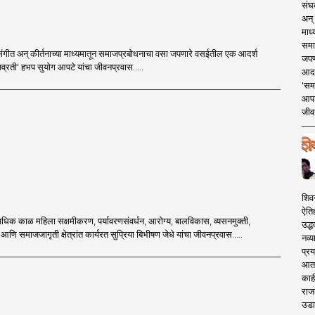
संघक
अन् 
माध्
समा
, संगीत अन् कीर्तनाच्या माध्यमातून समाजप्रबोधनाचा वसा जपणारे वसईतील एक आदर्श
जपण
माजव्रती' हभप सुयोग आपटे यांचा जीवनप्रवास.....
आदर्
'सम
आपट
जीवन
शिव
ऐति
हून अधिक काळ महिला सक्षमीकरण, पर्यावरणसंवर्धन, आरोग्य, बालविकास, व्यसनमुक्ती,
उद्ध
लन आणि समाजजागृती क्षेत्रांत कार्यरत सुप्रिया बिभीषण जेधे यांचा जीवनप्रवास.....
नव्य
प्रय
आता 
काही
राज
उडा