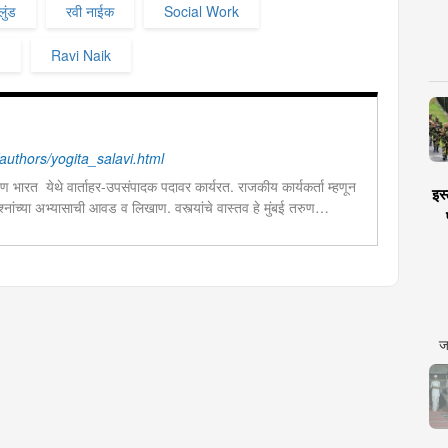
लुंड
रवी नाईक
Social Work
d
Ravi Naik
uthors/yogita_salavi.html
ुण भारत येथे वार्ताहर-उपसंपादक पदावर कार्यरत. राजकीय कार्यकर्ता म्हणून
इस्
्‍नांच्या अभ्यासाची आवड व लिखाण. वस्त्यांचे वास्तव हे मुंबई तरुण
िका.
ज