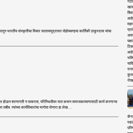
गटा
खास
शिव
आहे
महार
प्रा
सातून भारतीय संस्कृतीचा विचार सातासमुद्रापार पोहोचवणार्‍या कार्तिकी ठाकुरदास यांचा
असले
पक्
टिक
आहे
भवि
याव
राज
कुलक
रोख
तबल होऊन शरणागती न पत्करता, परिस्थितीवर मात करून समाजकल्याणासाठी कार्य करणाऱ्या
ला तबीब. त्यांच्या कार्यविचारांचा मागोवा घेणारा हा लेख.....
कॅनड
पडल
परिष