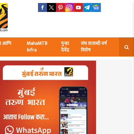
ंघ आणि
MahaMTB
पुन्हा
संघ शताब्दी वर्ष
Infra
देवेंद्र
विशेष