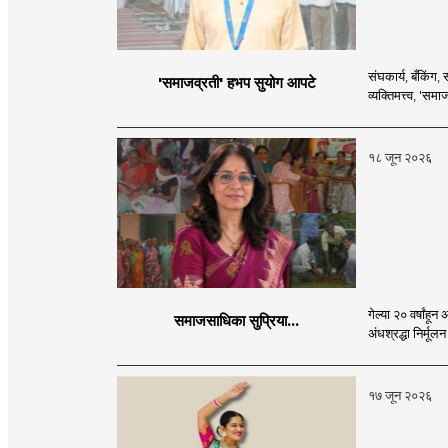
संघकार्य, बँकिंग
'समाजव्रती' हभप सुयोग आपटे
व्यक्तिमत्त्व, 'स
१८ जून २०२६
गेल्या २० वर्षां
समाजसाधिका सुप्रिया...
अंधश्रद्धा निर्मू
१७ जून २०२६