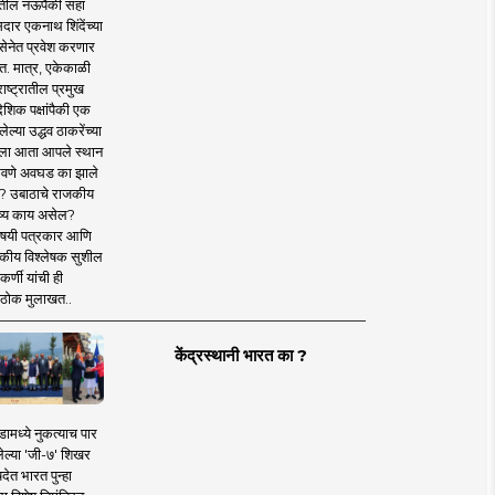
तील नऊपैकी सहा
दार एकनाथ शिंदेंच्या
सेनेत प्रवेश करणार
त. मात्र, एकेकाळी
ाष्ट्रातील प्रमुख
देशिक पक्षांपैकी एक
ल्या उद्धव ठाकरेंच्या
षाला आता आपले स्थान
वणे अवघड का झाले
? उबाठाचे राजकीय
ष्य काय असेल?
िषयी पत्रकार आणि
कीय विश्लेषक सुशील
र्णी यांची ही
ठोक मुलाखत..
केंद्रस्थानी भारत का ?
ामध्ये नुकत्याच पार
ेल्या 'जी-७' शिखर
देत भारत पुन्हा