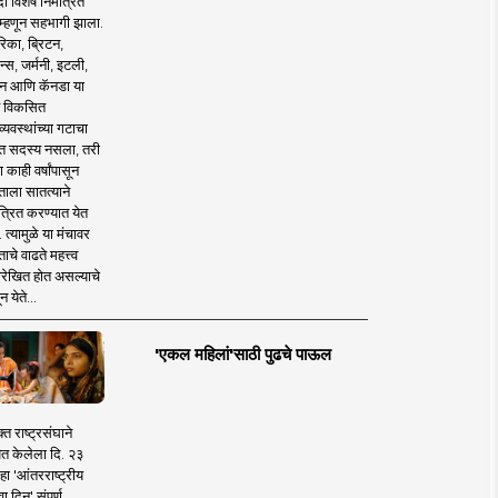
 विशेष निमंत्रित
 म्हणून सहभागी झाला.
िका, ब्रिटन,
न्स, जर्मनी, इटली,
न आणि कॅनडा या
 विकसित
व्यवस्थांच्या गटाचा
त सदस्य नसला, तरी
या काही वर्षांपासून
ताला सातत्याने
त्रित करण्यात येत
 त्यामुळे या मंचावर
ाचे वाढते महत्त्व
रेखित होत असल्याचे
न येते...
'एकल महिलां'साठी पुढचे पाऊल
क्त राष्ट्रसंघाने
ित केलेला दि. २३
हा 'आंतरराष्ट्रीय
ा दिन' संपूर्ण