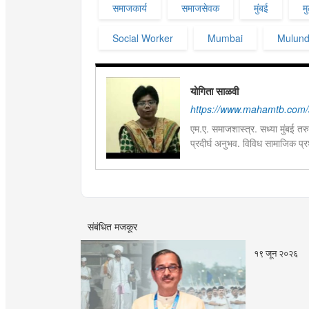
समाजकार्य
समाजसेवक
मुंबई
मु
Social Worker
Mumbai
Mulun
योगिता साळवी
https://www.mahamtb.com/a
एम.ए. समाजशास्त्र. सध्या मुंबई तर
प्रदीर्घ अनुभव. विविध सामाजिक प्रश
भारतमधील लोकप्रिय सदराच्या लेख
संबंधित मजकूर
१९ जून २०२६