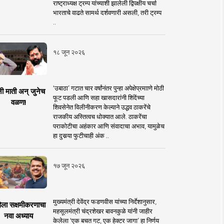
राष्ट्राध्यक्ष ट्रम्प यांच्याशी झालेली द्विपक्षीय चर्चा
भारताचे वाढते सामर्थ दर्शवणारी असली, तरी ट्रम्प
..
१८ जून २०२६
‘उबाठा’ गटात चार वर्षांनंतर पुन्हा अपेक्षेप्रमााणे मोठी
नी माती अन् जुनेच
फूट पडली आणि सहा खासदारांनी शिंदेंच्या
वळण!
शिवसेनेत विलीनीकरण केल्याने उद्धव ठाकरेंचे
राजकीय अस्तित्वच धोक्यात आले. ठाकरेंचा
पराकोटीचा अहंकार आणि संवादाचा अभाव, यामुळेच
हा दुसर्‍या फुटीचाही अंक ..
१७ जून २०२६
मुख्यमंत्री देवेंद्र फडणवीस यांच्या निर्देशानुसार,
िला सक्षमीकरणाचा
महसूलमंत्री चंद्रशेखर बावनकुळे यांनी जाहीर
नवा अध्याय
केलेला ‘एक बचत गट, एक हेक्टर जागा’ हा निर्णय