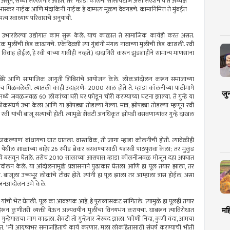
क असून, सध्या सल्लागार आहेत, तर ‌‘म्हाडा कॉलनी सोसायटीज असोसिएशन‌’चे ते अध्यक्ष
भास्कर नाईक आणि मंदाकिनी नाईक हे दाम्पत्य मूळच देवगडचे. कामानिमित्त ते मुंबईत
पत्य स्वाध्याय परिवाराचे अनुयायी.
नी उभारलेल्या उद्योगात काम सुरू केले. याच काळात ते सामाजिक कार्यही करत असत.
लींची छेड काढायचे. एकेदिवशी त्या गुंडांनी मंगल नावाच्या मुलीची छेड काढली. रवी
वाह होईल, हे रवी यांच्या गावीही नव्हते.) दादागिरी करून झुंडशाहीने सामान्य माणसांना
्य शिबिरे आणि सामाजिक जागृती शिबिरांचे आयोजन केले. लोकआंदोलन करून समाजाच्या
कीच मिळवलेली. त्यातली काही उदाहरणे- 2000 साल होते ते. म्हाडा कॉलनीच्या पाठीमागे
जु
मध्ये जवळजवळ 60 लोकांच्या घरी घर फोडून चोरी करण्याच्या घटना झाल्या. ते गुन्हे या
नी लोकसंघर्ष उभा केला आणि या झोपड्या तोडल्या गेल्या. मात्र, झोपड्या तोडल्या म्हणून रवी
 रवी यांची बाजू सत्याची होती. त्यामुळे शेवटी अनधिकृत झोपडी वसवणाऱ्यांवर गुन्हे दाखल
ल्याण‌’ बांधायचा घाट घातला. वास्तविक, ती जागा म्हाडा कॉलनीची होती. त्यावेळीही
ंड येथील शाळांच्या बाहेर 26 स्पीड ब्रेकर बसवण्यासाठी यशस्वी पाठपुरावा केला; तर मुलुंड
रचे पथदिवे बसवून घेतले. तसेच 2010 सालाच्या आसपास म्हाडा कॉलनीजवळ मोजून दहा अपघात
’ आंदोलन केले. या आंदोलनामुळे प्रशासनाने पुढाकार घेतला आणि हा पूल तयार झाला, तर
बाजूला उच्चभू्र लोकांचे टॉवर होते. त्यांनी हा पूल झाला तर आम्हाला त्रास होईल, असा
ही जनआंदोलन उभे केले.
ांची भेट घेतली. पूल का आवश्यक आहे, हे पुराव्यासकट सांगितले. त्यामुळे हा पूलही तयार
रून कुणीतरी व्यक्ती येऊन अल्पवयीन मुलींचा विनयभंग करायचा. घाबरून त्याविरोधात
मह
 गुन्हेगाराचा माग काढला. शेवटी तो गुन्हेगार जेरबंद झाला. ‌‘कोणी निंदा, कुणी वंदा, आमचा
ात, “मी आयुष्यभर समाजहिताचे कार्य करणार. मला लोकहितासाठी संघर्ष करण्याची भीती