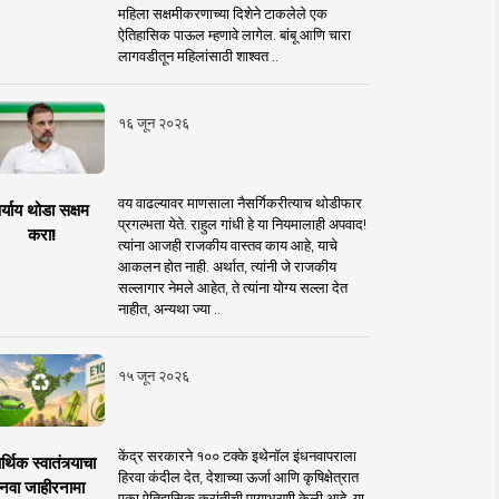
महिला सक्षमीकरणाच्या दिशेने टाकलेले एक
ऐतिहासिक पाऊल म्हणावे लागेल. बांबू आणि चारा
लागवडीतून महिलांसाठी शाश्वत ..
१६ जून २०२६
वय वाढल्यावर माणसाला नैसर्गिकरीत्याच थोडीफार
र्याय थोडा सक्षम
प्रगल्भता येते. राहुल गांधी हे या नियमालाही अपवाद!
करा!
त्यांना आजही राजकीय वास्तव काय आहे, याचे
आकलन होत नाही. अर्थात, त्यांनी जे राजकीय
सल्लागार नेमले आहेत, ते त्यांना योग्य सल्ला देत
नाहीत, अन्यथा ज्या ..
१५ जून २०२६
केंद्र सरकारने १०० टक्के इथेनॉल इंधनवापराला
्थिक स्वातंत्र्याचा
हिरवा कंदील देत, देशाच्या ऊर्जा आणि कृषिक्षेत्रात
नवा जाहीरनामा
एका ऐतिहासिक क्रांतीची पायाभरणी केली आहे. या