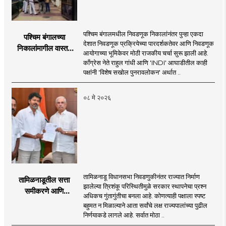
पश्चिम बंगालमधील निवडणूक निकालांनंतर पुन्हा एकदा
पश्चिम बंगालच्या
देशात निवडणूक प्रक्रियेच्या पारदर्शकतेवर आणि निवडणूक
निकालांमागील वास्तव
आयोगाच्या भूमिकेवर मोठी राजकीय चर्चा सुरू झाली आहे.
आणि ‘एसआयआर’ वादाचे
काँग्रेस नेते राहुल गांधी आणि 'INDI' आघाडीतील काही
राजकारण
पक्षांनी 'विशेष सखोल पुनरावलोकन' अर्थात ..
०८ मे २०२६
तामिळनाडू विधानसभा निवडणुकीनंतर राज्यात निर्माण
तामिळनाडूतील सत्ता
झालेल्या त्रिशंकू परिस्थितीमुळे सरकार स्थापनेचा प्रश्न
समीकरणे आणि
अधिकच गुंतागुंतीचा बनला आहे. कोणत्याही पक्षाला स्पष्ट
घटनात्मक वास्तव;
बहुमत न मिळाल्याने आता सर्वांचे लक्ष राज्यपालांच्या पुढील
तामिळनाडूमधील सत्ता
निर्णयाकडे लागले आहे. सर्वात मोठा ..
स्थापनेचा पेच आणि