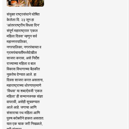
संयुक्त राष्ट्रसंघाने घोषित
केलेला दि. २३ जून हा
'आंतरराष्ट्रीय विधवा दिन'
संपूर्ण महाराष्ट्रात 'एकल
महिला दिवस' म्हणून सर्व
महानगरपालिका,
नगरपालिका, नगरपंचायत व
ग्रामपंचायतींमध्येदेखील
साजरा करावा, असे निर्देश
राज्याच्या महिला व बाल
विकास विभागाच्या बैठकीत
नुकतेच देण्यात आले. हा
दिवस साजरा करत असताना,
महाराष्ट्राच्या धोरणाप्रमाणे
'विधवा' या शब्दाऐवजी 'एकल
महिला' ही सन्मानजनक संज्ञा
वापरावी, असेही सुचवण्यात
आले आहे. जगाचा आणि
संसाराचा रथ महिला आणि
पुरुष बरोबरीने हाकत असतात.
यात एक चाक जरी निखळले,
तरी संसारर..