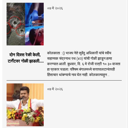
राज्यपालांच्या भूमिकेभोवती
०७ मे २०२६
रंगलेली चर्चा
कोलकाता : () भाजप नेते सुवेंदु अधिकारी यांचे स्वीय
दोन दिवस रेकी केली,
सहाय्यक चंद्रनाथ रथ (४२) यांची गोळी झाडून हत्या
टार्गेटवर गोळी झाडली...
करण्यात आली. बुधवार, दि. ६ मे रोजी रात्री १०.३० वाजता
सुवेंदु अधिकारींच्या पीएची
हा प्रकार घडला. पश्चिम बंगालमध्ये सत्तापालटानंतरही
हत्या-कोल्ड ब्लडेड
हिंसाचार थांबण्याचे नाव घेत नाही. कोलकात्याहून ..
मर्डर?
०७ मे २०२६