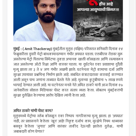
मुंबई : ( Amit Thackeray)
मुंबईतील मुलुंड (पश्चिम) परिसरात शनिवारी दिनांक १४
फेब्रुवारीला दुपारी मेट्रो बांधकामादरम्यान गंभीर अपघात घडला. एलबीएस रोडवर सुरू
असलेल्या मेट्रो पिलरचा सिमेंटचा तुकडा अचानक खाली कोसळला आणि रस्त्यावरून
जात असलेल्या ऑटो रिक्षा आणि कारवर पडला. या दुर्घटनेत एका प्रवाशाचा दुर्दैवी
मृत्यू झाला तर ३ ते ४ जण गंभीर जखमी झाले. घटनेनंतर मेट्रो कामाचा दर्जा आणि
सुरक्षा उपायांवर प्रश्नचिन्ह निर्माण झाले आहे. संबंधित कंत्राटदारावर कारवाई करण्यात
आली असून पाच जणांना ताब्यात घेतले गेले आहे. मृताच्या कुटुंबीयांना ५ लाख रुपये
भरपाई देण्यात आली आहे. या घटनेनंतर मनसे नेते अमित ठाकरे यांनी आज दिनांक १७
जानेवारीला सोशल मिडियावर पोस्ट करत संताप व्यक्त केला. सोबतच मुंबईकरांची
सुरक्षा दुर्लक्षित केल्याचा आरोप देखिल त्यांनी केला आहे.
अमित ठाकरे यांची पोस्ट काय?
मुलुंडमध्ये मेट्रोचा स्लॅब कोसळून एका निष्पाप नागरिकाचा मृत्यू झाला. हा ‘अपघात’
नाही, तर प्रशासनाने केलेला ‘खून’ आहे! निकृष्ट दर्जाचं काम, सुरक्षेचे नियम धाब्यावर
बसवून केलेला ‘जुगाड’ आणि वारंवार ताकीद देऊनही झालेलं दुर्लक्ष… याची
जबाबदारी कोण घेणार?