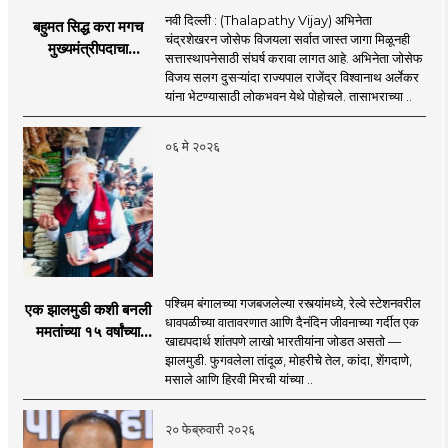
नवी दिल्ली : (Thalapathy Vijay) अभिनेता
बहुमत सिद्ध करा मगच
चंद्रशेखरन जोसेफ विजयला सर्वात जास्त जागा मिळूनही
मुख्यमंत्रीपदाचा
सत्तास्थापनेसाठी संघर्ष करावा लागत आहे. अभिनेता जोसेफ
शपथविधी! जोसेफ विजय
विजय सलग दुसऱ्यांदा राज्यपाल राजेंद्र विश्वानाथ अर्लेकर
यांचा शपथविधी लांबणीवर
यांना भेटण्यासाठी लोकभवन येथे पोहोचले. तासाभराच्या ..
०६ मे २०२६
पश्चिम बंगालच्या गजबजलेल्या रस्त्यांमध्ये, रेल्वे स्टेशनवरील
एक झालमुडी कशी बनली
धावपळीच्या वातावरणात आणि दैनंदिन जीवनाच्या गर्दीत एक
ममतांच्या १५ वर्षांच्या
खाद्यपदार्थ शांतपणे लाखो भारतीयांना जोडत असतो —
सत्तासुरुंगाचं कारण?
झालमुडी. फुगवलेला तांदूळ, मोहरीचे तेल, कांदा, शेंगदाणे,
मसाले आणि हिरवी मिरची यांच्या ..
२० फेब्रुवारी २०२६