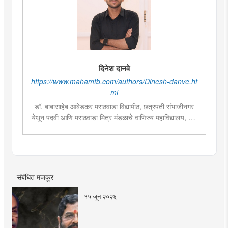
दिनेश दानवे
https://www.mahamtb.com/authors/Dinesh-danve.ht
ml
डॉ. बाबासाहेब आंबेडकर मराठवाडा विद्यापीठ, छत्रपती संभाजीनगर
येथून पदवी आणि मराठवाडा मित्र मंडळाचे वाणिज्य महाविद्यालय, पुणे
येथून पत्रकारिता अभ्यासक्रमात पदव्युत्तर शिक्षण पूर्ण केले आहे.
डिजिटल आणि सोशल मीडिया हाताळण्याचा अनुभव असून राजकारण,
मनोरंजन आणि शेती या विषयांमध्ये विशेष रस आहे. प्रिंट आणि
डिजिटल माध्यमांमध्ये इंटर्नशिपचा अनुभव घेतला असून सध्या दै. मुंबई
तरुण भारत मध्ये वेब उपसंपादक म्हणून कार्यरत आहेत.
संबंधित मजकूर
१५ जून २०२६