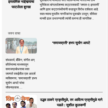
इस्लामिक भाईचार्‍याचा
भूमिकेला बांगलादेशच्या कट्टरतावादी ‘जमात-ए-इस्लामी’
फाटलेला बुरखा
आणि इतर कट्टरपंथीयांनी कडाडून विरोध दर्शवला आहे.
स्वतःच्याच मुस्लीम नागरिकांना घुसखोर ठरवून, सीमेवर
मानवी ढाल उभारण्याची त्यांची वल्गना ही जागतिक ..
जरुर वाचा
'समाजव्रती' हभप सुयोग आपटे
संघकार्य, बँकिंग, संगीत अन्
कीर्तनाच्या माध्यमातून
समाजप्रबोधनाचा वसा
जपणारे वसईतील एक आदर्श
व्यक्तिमत्त्व, 'समाजव्रती' हभप
सुयोग आपटे यांचा
जीवनप्रवास.....
उद्धव ठाकरे प्रकृतीमुळे, तर आदित्य प्रवृत्तीमुळे मागे
पडले : सुशील कुलकर्णी