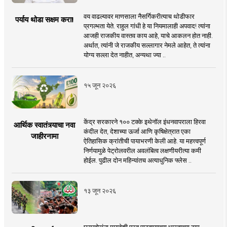
वय वाढल्यावर माणसाला नैसर्गिकरीत्याच थोडीफार
पर्याय थोडा सक्षम करा!
प्रगल्भता येते. राहुल गांधी हे या नियमालाही अपवाद! त्यांना
आजही राजकीय वास्तव काय आहे, याचे आकलन होत नाही.
अर्थात, त्यांनी जे राजकीय सल्लागार नेमले आहेत, ते त्यांना
योग्य सल्ला देत नाहीत, अन्यथा ज्या ..
१५ जून २०२६
केंद्र सरकारने १०० टक्के इथेनॉल इंधनवापराला हिरवा
आर्थिक स्वातंत्र्याचा नवा
कंदील देत, देशाच्या ऊर्जा आणि कृषिक्षेत्रात एका
जाहीरनामा
ऐतिहासिक क्रांतीची पायाभरणी केली आहे. या महत्त्वपूर्ण
निर्णयामुळे पेट्रोलवरील अवलंबित्व लक्षणीयरीत्या कमी
होईल. पुढील दोन महिन्यांतच अत्याधुनिक फ्लेस ..
१३ जून २०२६
घुसखोरांना मायदेशी परत पाठवण्याच्या भारताच्या ठाम