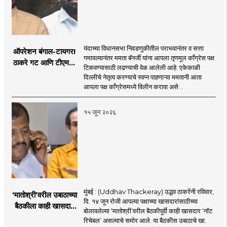
यंदाच्या विधानसभा निवडणुकीतील पराभवानंतर व सत्ता
ऑपरेशन बंगाल-टायगर!
गमावल्यानंतर ममता बॅनर्जी यांना आपला तृणमूल काँग्रेस पक्ष
ठाकरे गट आणि टीएमसी
टिकवण्यासाठी लढण्याची वेळ आलेली आहे. एकेकाळी
खासदार एनडीएला पाठिंबा
दिल्लीचे नेतृत्व करण्याचे स्वप्न पाहणाऱ्या ममतानी आता
देणार?
आपला पक्ष काँग्रेसमध्ये विलीन करावा असे ..
१५ जून २०२६
मुंबई : (Uddhav Thackeray) उद्धव ठाकरेंनी रविवार,
‘मातोश्री’वरील उबाठाच्या
दि. १४ जून रोजी आपल्या पक्षाच्या खासदारांसाठीच्या
बैठकीला काही खासदार
बोलावलेल्या ‘मातोश्री’वरील बैठकीपूर्वी काही खासदार ‘नॉट
‘नॉट रिचेबल’
रिचेबल’ असल्याचे समोर आले. या बैठकीस उबाठाचे खा.