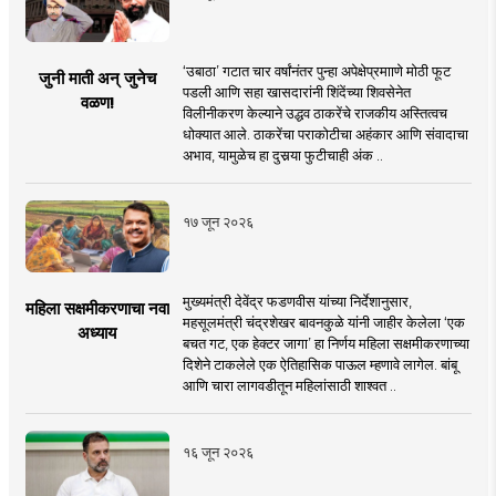
‘उबाठा’ गटात चार वर्षांनंतर पुन्हा अपेक्षेप्रमााणे मोठी फूट
जुनी माती अन् जुनेच
पडली आणि सहा खासदारांनी शिंदेंच्या शिवसेनेत
वळण!
विलीनीकरण केल्याने उद्धव ठाकरेंचे राजकीय अस्तित्वच
धोक्यात आले. ठाकरेंचा पराकोटीचा अहंकार आणि संवादाचा
अभाव, यामुळेच हा दुसर्‍या फुटीचाही अंक ..
१७ जून २०२६
मुख्यमंत्री देवेंद्र फडणवीस यांच्या निर्देशानुसार,
महिला सक्षमीकरणाचा नवा
महसूलमंत्री चंद्रशेखर बावनकुळे यांनी जाहीर केलेला ‘एक
अध्याय
बचत गट, एक हेक्टर जागा’ हा निर्णय महिला सक्षमीकरणाच्या
दिशेने टाकलेले एक ऐतिहासिक पाऊल म्हणावे लागेल. बांबू
आणि चारा लागवडीतून महिलांसाठी शाश्वत ..
१६ जून २०२६