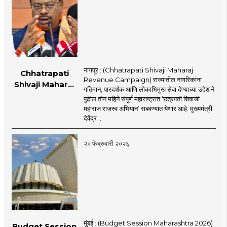
नागपूर : (Chhatrapati Shivaji Maharaj
Chhatrapati
Revenue Campaign) राज्यातील नागरिकांना
Shivaji Maharaj
गतिमान, पारदर्शक आणि लोकाभिमुख सेवा देण्याच्या उद्देशाने
Revenue
पुढील तीन महिने संपूर्ण महाराष्ट्रात ‘छत्रपती शिवाजी
Campaign :
महाराज राजस्व अभियान’ राबवण्यात येणार आहे. मुख्यमंत्री
राज्यात 'छत्रपती शिवाजी
देवेंद्र ..
महाराज राजस्व अभियान'
सुरू; १५ सेवा आता
२० फेब्रुवारी २०२६
जनतेच्या दारी
मुंबई : (Budget Session Maharashtra 2026)
Budget Session