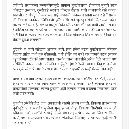
एकीकडे सरकारच्या हलगर्जीपणामुळे सामान्य मुंबईकरांच्या डोक्यावर मृत्यूचे स्लॅब
कोसळत असताना, दुसरीकडे सरकार कोस्टल रोडवर गाणी वाजवणारे रस्ते बनवून
स्वतःची पाठ थोपटून घेण्यात मग्न आहे. जपानची नक्कल करताना सरकार हे विसरतंय
की तिथल्या जनतेला ‘जिविताची हमी’ आणि सर्व ‘मूलभूत सोयी’ मिळाल्या आहेत;
आपल्याकडे घराबाहेर गेलेला माणूस जिवंत घरी परतेल की नाही याची खात्री नसताना
हे बालिश हट्ट कशासाठी? प्रशासनाचा प्राधान्यक्रम नक्की काय आहे? ज्या गोष्टींची गरज
नाही तिथे कोट्यवधी रुपये उधळायचे आणि जिथे लोकांच्या जिवाचा प्रश्न आहे तिथे मात्र
रीतसर दुर्लक्ष करायचं?
दुर्दैवाने, हा काही पहिलाच ‘अपघात’ नाही. अशा अनेक घटना मुंबईकरांच्या जीवावर
बेतल्या आहेत. कधी पूल कोसळतो, कधी होर्डिंग तर कधी बांधकामाचे स्लॅब अंगावर
पडून निष्पाप लोकांचे प्राण जातात. जास्तीत जास्त चौकशीचे आदेश दिले जातात, पण
परिस्थिती बदलत नाही. अनियंत्रित गर्दीमुळे होणारे रेल्वे अपघात, निकृष्ट दर्जाच्या
रस्त्यांमुळे लोकांचे जाणारे प्राण याची तर सरकार दरबारी दखलही घेतली जात नाही!
धक्कादायक बाब म्हणजे, मुलुंड प्रकरणी कंत्राटदाराला ६ कोटींचा दंड होतो, पण ज्या
कुटुंबाचा आधार गेला त्यांना फक्त ५ लाखांची शुल्लक मदत? एखाद्या कुटुंबाची
राखरांगोळी झाल्यावर त्यांच्या दुःखाची अशी ‘शून्यात’ गणना करताना सरकारला लाज
कशी वाटत नाही?
नुकतीच अमेरिकेतील एका अपघाताची बातमी आपण वाचली. तिथल्या प्रशासनाच्या
चुकीमुळे एका भारतीय मुलीचा मृत्यू झाला, तेव्हा तिथल्या सिस्टीमने जबाबदारी
स्वीकारून कोट्यवधींची भरपाई दिली. प्रगत राष्ट्रांमध्ये माणसाच्या जिवाला किंमत
असते, पण आपल्याकडे? आपल्याकडे लोकांच्या जिवापेक्षा सरकारला ‘इव्हेंटबाजी’
महत्त्वाची वाटते.