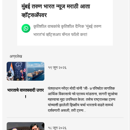
मुंबई तरुण भारत न्यूज मराठी आता
व्हॉट्सॲपवर
कृतिशील वाचकांचे कृतिशील दैनिक 'मुंबई तरुण
भारत'चं व्हॉट्सअप चॅनल फॉलो करा!
अग्रलेख
१९ जून २०२६
पंतप्रधान नरेंद्र मोदी यांनी 'जी- ७ परिषदेत जागतिक
भारताचे वास्तववादी उत्तर
आर्थिक विकासाचे नवे प्रारूप मांडताना, सागरी सुरक्षेचा
!
महत्त्वाचा मुद्दा उपस्थित केला. तसेच राष्ट्राध्यक्ष ट्रम्प
यांच्याशी झालेली द्विपक्षीय चर्चा भारताचे वाढते सामर्थ
दर्शवणारी असली, तरी ट्रम्प ..
१८ जून २०२६