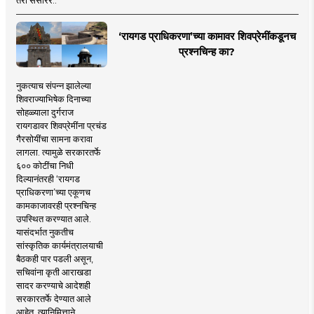
‘रायगड प्राधिकरणा’च्या कामावर शिवप्रेमींकडूनच
प्रश्नचिन्ह का?
नुकत्याच संपन्न झालेल्या
शिवराज्याभिषेक दिनाच्या
सोहळ्याला दुर्गराज
रायगडावर शिवप्रेमींना प्रचंड
गैरसोयींचा सामना करावा
लागला. त्यामुळे सरकारतर्फे
६०० कोटींचा निधी
दिल्यानंतरही ‘रायगड
प्राधिकरणा’च्या एकूणच
कामकाजावरही प्रश्नचिन्ह
उपस्थित करण्यात आले.
यासंदर्भात नुकतीच
सांस्कृतिक कार्यमंत्रालयाची
बैठकही पार पडली असून,
सचिवांना कृती आराखडा
सादर करण्याचे आदेशही
सरकारतर्फे देण्यात आले
आहेत. त्यानिमित्ताने