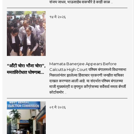
संजय जाधव, भाऊसाहेब वाकचौरे हे काही काळ ..
१४ मे २०२६
Mamata Banerjee Appears Before
“आँटी चोर! भाँजा चोर!”,
Calcutta High Court पश्चिम बंगालमध्ये विधानसभा
ममतांविरोधात घोषणाबाजी,
निकालांनंतर झालेल्या हिंसाचार प्रकरणी जनहीत याचिका
कोर्टात नेमकं काय
दाखल करण्यात आली आहे. या संदर्भात पश्चिम बंगालच्या
घडलं?
माजी मुख्यमंत्री व तृणमूल काँग्रेसच्या सर्वेसर्वा ममता बॅनर्जी
कोर्टासमोर ..
०९ मे २०२६