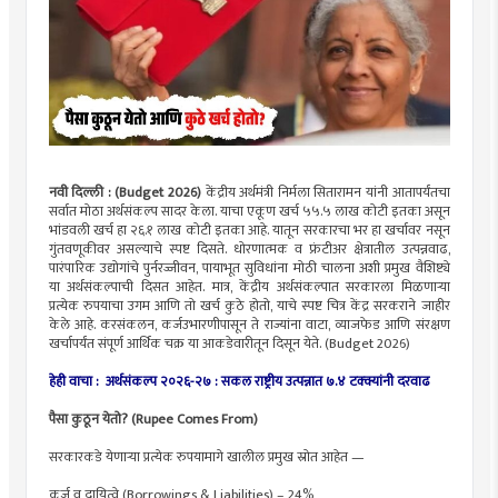
नवी दिल्ली : (Budget 2026)
केंद्रीय अर्थमंत्री निर्मला सितारामन यांनी आतापर्यंतचा
सर्वात मोठा अर्थसंकल्प सादर केला. याचा एकूण खर्च ५५.५ लाख कोटी इतका असून
भांडवली खर्च हा २६.१ लाख कोटी इतका आहे. यातून सरकारचा भर हा खर्चावर नसून
गुंतवणूकीवर असल्याचे स्पष्ट दिसते. धोरणात्मक व फ्रंटीअर क्षेत्रातील उत्पन्नवाढ,
पारंपारिक उद्योगांचे पुर्नरज्जीवन, पायाभूत सुविधांना मोठी चालना अशी प्रमुख वैशिष्ट्ये
या अर्थसंकल्पाची दिसत आहेत. मात्र, केंद्रीय अर्थसंकल्पात सरकारला मिळणाऱ्या
प्रत्येक रुपयाचा उगम आणि तो खर्च कुठे होतो, याचे स्पष्ट चित्र केंद्र सरकराने जाहीर
केले आहे. करसंकलन, कर्जउभारणीपासून ते राज्यांना वाटा, व्याजफेड आणि संरक्षण
खर्चापर्यंत संपूर्ण आर्थिक चक्र या आकडेवारीतून दिसून येते. (Budget 2026)
हेही वाचा : अर्थसंकल्प २०२६-२७ : सकल राष्ट्रीय उत्पन्नात ७.४ टक्क्यांनी दरवाढ
पैसा कुठून येतो? (Rupee Comes From)
सरकारकडे येणाऱ्या प्रत्येक रुपयामागे खालील प्रमुख स्रोत आहेत —
कर्ज व दायित्वे (Borrowings & Liabilities) – 24%