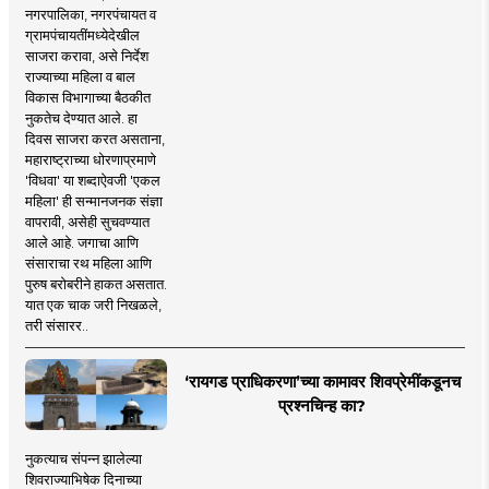
नगरपालिका, नगरपंचायत व
ग्रामपंचायतींमध्येदेखील
साजरा करावा, असे निर्देश
राज्याच्या महिला व बाल
विकास विभागाच्या बैठकीत
नुकतेच देण्यात आले. हा
दिवस साजरा करत असताना,
महाराष्ट्राच्या धोरणाप्रमाणे
'विधवा' या शब्दाऐवजी 'एकल
महिला' ही सन्मानजनक संज्ञा
वापरावी, असेही सुचवण्यात
आले आहे. जगाचा आणि
संसाराचा रथ महिला आणि
पुरुष बरोबरीने हाकत असतात.
यात एक चाक जरी निखळले,
तरी संसारर..
‘रायगड प्राधिकरणा’च्या कामावर शिवप्रेमींकडूनच
प्रश्नचिन्ह का?
नुकत्याच संपन्न झालेल्या
शिवराज्याभिषेक दिनाच्या