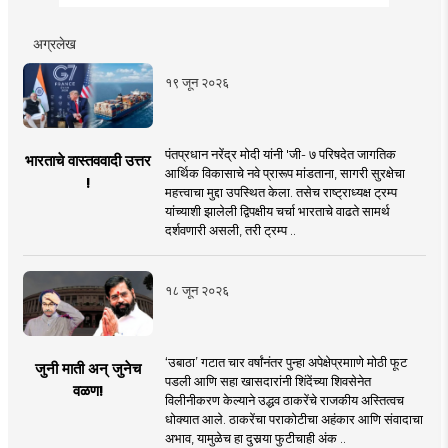
अग्रलेख
१९ जून २०२६
पंतप्रधान नरेंद्र मोदी यांनी 'जी- ७ परिषदेत जागतिक
भारताचे वास्तववादी उत्तर
आर्थिक विकासाचे नवे प्रारूप मांडताना, सागरी सुरक्षेचा
!
महत्त्वाचा मुद्दा उपस्थित केला. तसेच राष्ट्राध्यक्ष ट्रम्प
यांच्याशी झालेली द्विपक्षीय चर्चा भारताचे वाढते सामर्थ
दर्शवणारी असली, तरी ट्रम्प ..
१८ जून २०२६
‘उबाठा’ गटात चार वर्षांनंतर पुन्हा अपेक्षेप्रमााणे मोठी फूट
जुनी माती अन् जुनेच
पडली आणि सहा खासदारांनी शिंदेंच्या शिवसेनेत
वळण!
विलीनीकरण केल्याने उद्धव ठाकरेंचे राजकीय अस्तित्वच
धोक्यात आले. ठाकरेंचा पराकोटीचा अहंकार आणि संवादाचा
अभाव, यामुळेच हा दुसर्‍या फुटीचाही अंक ..