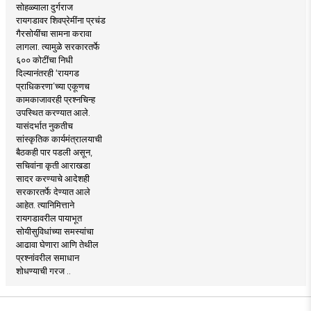
सोहळ्याला दुर्गराज
रायगडावर शिवप्रेमींना प्रचंड
गैरसोयींचा सामना करावा
लागला. त्यामुळे सरकारतर्फे
६०० कोटींचा निधी
दिल्यानंतरही ‘रायगड
प्राधिकरणा’च्या एकूणच
कामकाजावरही प्रश्नचिन्ह
उपस्थित करण्यात आले.
यासंदर्भात नुकतीच
सांस्कृतिक कार्यमंत्रालयाची
बैठकही पार पडली असून,
सचिवांना कृती आराखडा
सादर करण्याचे आदेशही
सरकारतर्फे देण्यात आले
आहेत. त्यानिमित्ताने
रायगडावरील पायाभूत
सोयीसुविधांच्या समस्यांचा
आढावा घेणारा आणि तेथील
प्रश्नांवरील समाधान
शोधण्याची गरज ..