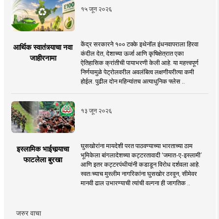
१५ जून २०२६
केंद्र सरकारने १०० टक्के इथेनॉल इंधनवापराला हिरवा
आर्थिक स्वातंत्र्याचा नवा
कंदील देत, देशाच्या ऊर्जा आणि कृषिक्षेत्रात एका
जाहीरनामा
ऐतिहासिक क्रांतीची पायाभरणी केली आहे. या महत्त्वपूर्ण
निर्णयामुळे पेट्रोलवरील अवलंबित्व लक्षणीयरीत्या कमी
होईल. पुढील दोन महिन्यांतच अत्याधुनिक फ्लेस ..
१३ जून २०२६
घुसखोरांना मायदेशी परत पाठवण्याच्या भारताच्या ठाम
इस्लामिक भाईचार्‍याचा
भूमिकेला बांगलादेशच्या कट्टरतावादी ‘जमात-ए-इस्लामी’
फाटलेला बुरखा
आणि इतर कट्टरपंथीयांनी कडाडून विरोध दर्शवला आहे.
स्वतःच्याच मुस्लीम नागरिकांना घुसखोर ठरवून, सीमेवर
मानवी ढाल उभारण्याची त्यांची वल्गना ही जागतिक ..
जरुर वाचा