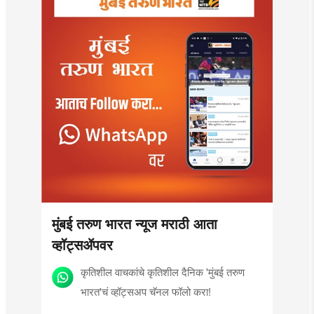
मुंबई तरुण भारत न्यूज मराठी आता
व्हॉट्सॲपवर
कृतिशील वाचकांचे कृतिशील दैनिक 'मुंबई तरुण
भारत'चं व्हॉट्सअप चॅनल फॉलो करा!