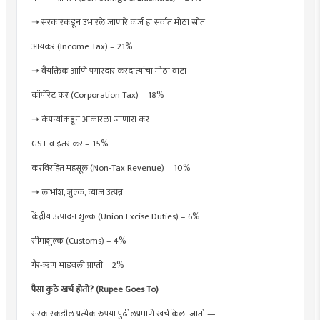
➝ सरकारकडून उभारले जाणारे कर्ज हा सर्वात मोठा स्रोत
आयकर (Income Tax) – 21%
➝ वैयक्तिक आणि पगारदार करदात्यांचा मोठा वाटा
कॉर्पोरेट कर (Corporation Tax) – 18%
➝ कंपन्यांकडून आकारला जाणारा कर
GST व इतर कर – 15%
करविरहित महसूल (Non-Tax Revenue) – 10%
➝ लाभांश, शुल्क, व्याज उत्पन्न
केंद्रीय उत्पादन शुल्क (Union Excise Duties) – 6%
सीमाशुल्क (Customs) – 4%
गैर-ऋण भांडवली प्राप्ती – 2%
पैसा कुठे खर्च होतो? (Rupee Goes To)
सरकारकडील प्रत्येक रुपया पुढीलप्रमाणे खर्च केला जातो —