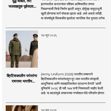
युद्ध थांबले, तरी
इराणमधील करारानंतर पश्चिम आशियातील तणाव
जलवाहतुक पूर्वपदावर
निवळण्याची चिन्हे निर्माण झाली असून, होर्मुत्झ समुद्रधुनी
येण्यास होणार विलंब;
खुली होण्याचा मार्ग मोकळा झाला आहे. असे असले तरीही,
अडकलेल्या जहाजांना
या संघर्षामुळे विस्कळीत झालेला जागतिक तेल पुरवठा लगेच
कराराच्या शाश्वततेची
..
चिंता.
१७ जून २०२६
(Army Uniform 2026) भारतीय लष्कराने
ब्रिटिशकालीन परंपरांना
ब्रिटिशकालीन परंपरांपासून दूर जात भारतीय संस्कृती,
रामराम! भारतीय
आधुनिकता आणि व्यावहारिकतेला प्राधान्य देणारी ‘आर्मी
लष्कराची नवी ‘आर्मी
युनिफॉर्म २०२६’ ही नवी १७४ पानी नियमावली जाहीर केली
युनिफॉर्म २०२६’
आहे. या बदलांमुळे लष्कराच्या गणवेशात मोठे परिवर्तन होणार
नियमावली लागू
..
१७ जून २०२६