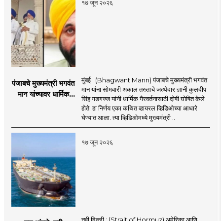
१७ जून २०२६
मुंबई : (Bhagwant Mann) पंजाबचे मुख्यमंत्री भगवंत
पंजाबचे मुख्यमंत्री भगवंत
मान यांना सोमवारी अकाल तख्ताचे जत्थेदार ज्ञानी कुलदीप
मान यांच्यावर धार्मिक
सिंह गडगज्ज यांनी धार्मिक गैरवर्तनासाठी दोषी घोषित केले
गैरवर्तनाचा ठपका!;अकाल
होते. हा निर्णय एका कथित व्हायरल व्हिडिओच्या आधारे
तख्ताच्या निर्णयाने मोठी
घेण्यात आला. त्या व्हिडिओमध्ये मुख्यमंत्री ..
खळबळ
१७ जून २०२६
नवी दिल्ली : (Strait of Hormuz) अमेरिका आणि