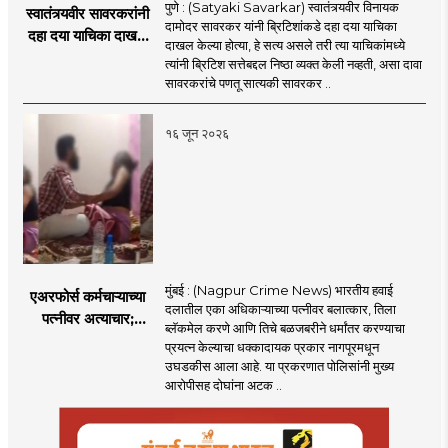
पुणे : (Satyaki Savarkar) स्वातंत्र्यवीर विनायक
स्वातंत्र्यवीर सावरकरांनी
दामोदर सावरकर यांनी ब्रिटिशांकडे दहा दया याचिका
दहा दया याचिका दाखल
दाखल केल्या होत्या, हे सत्य असले तरी त्या याचिकांमध्ये
केल्या, मात्र
त्यांनी ब्रिटिश सत्तेबद्दल निष्ठा व्यक्त केली नव्हती, असा दावा
ब्रिटिशांप्रति कधीही
सावरकरांचे पणतू सात्यकी सावरकर ..
निष्ठा व्यक्त केली नाही’!
पणतू सात्यकी सावरकर
१६ जून २०२६
यांनी न्यायालयात सादर
केला दावा
मुंबई : (Nagpur Crime News) भारतीय हवाई
एअरफोर्स कर्मचाऱ्याच्या
दलातील एका अधिकाऱ्याच्या पत्नीवर बलात्कार, तिला
पत्नीवर अत्याचार;
ब्लॅकमेल करणे आणि तिचे बळजबरीने धर्मांतर करण्याचा
नागपुरातील प्रकरणाने
प्रयत्न केल्याचा धक्कादायक प्रकार नागपूरमधून
उडवली खळबळ!
उघडकीस आला आहे. या प्रकरणात पोलिसांनी मुख्य
आरोपीसह दोघांना अटक ..