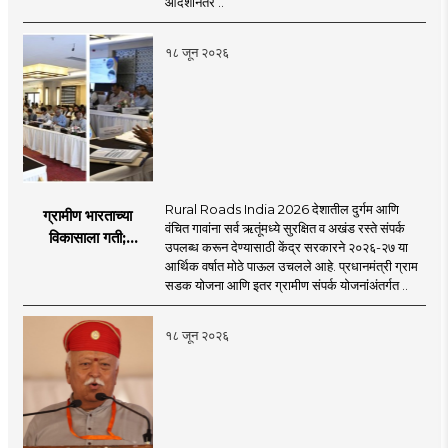
आदेशानंतर ..
१८ जून २०२६
Rural Roads India 2026 देशातील दुर्गम आणि
ग्रामीण भारताच्या
वंचित गावांना सर्व ऋतूंमध्ये सुरक्षित व अखंड रस्ते संपर्क
विकासाला गती;
उपलब्ध करून देण्यासाठी केंद्र सरकारने २०२६-२७ या
२०२६-२७ मध्ये २६
आर्थिक वर्षात मोठे पाऊल उचलले आहे. प्रधानमंत्री ग्राम
हजार किमी नव्या रस्त्यांचे
सडक योजना आणि इतर ग्रामीण संपर्क योजनांअंतर्गत ..
लक्ष्य!
१८ जून २०२६