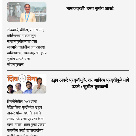
'समाजव्रती' हभप सुयोग आपटे
संघकार्य, बँकिंग, संगीत अन्
कीर्तनाच्या माध्यमातून
समाजप्रबोधनाचा वसा
जपणारे वसईतील एक आदर्श
व्यक्तिमत्त्व, 'समाजव्रती' हभप
सुयोग आपटे यांचा
जीवनप्रवास.....
उद्धव ठाकरे प्रकृतीमुळे, तर आदित्य प्रवृत्तीमुळे मागे
पडले : सुशील कुलकर्णी
शिवसेनेतील २०२२च्या
ऐतिहासिक फुटीनंतर उद्धव
ठाकरे यांच्या पक्षाने नव्याने
उभारी घेण्याचा प्रयत्न केला
खरा. मात्र, आता पुन्हा एकदा
पक्षातील काही खासदारांच्या
फुटीने राजकीय वर्तुळात