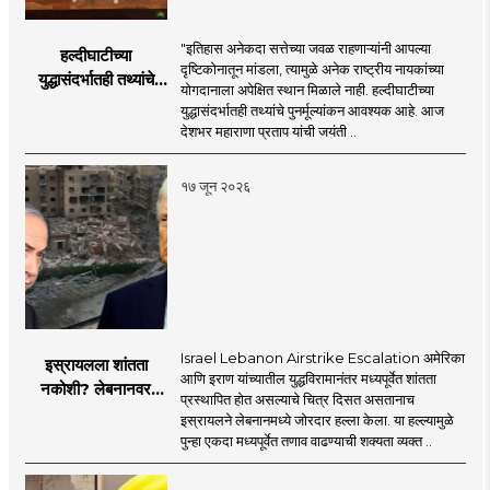
"इतिहास अनेकदा सत्तेच्या जवळ राहणाऱ्यांनी आपल्या
हल्दीघाटीच्या
दृष्टिकोनातून मांडला, त्यामुळे अनेक राष्ट्रीय नायकांच्या
युद्धासंदर्भातही तथ्यांचे
योगदानाला अपेक्षित स्थान मिळाले नाही. हल्दीघाटीच्या
पुनर्मूल्यांकन आवश्यक! :
युद्धासंदर्भातही तथ्यांचे पुनर्मूल्यांकन आवश्यक आहे. आज
सरसंघचालक डॉ.
देशभर महाराणा प्रताप यांची जयंती ..
मोहनजी भागवत
१७ जून २०२६
Israel Lebanon Airstrike Escalation अमेरिका
इस्रायलला शांतता
आणि इराण यांच्यातील युद्धविरामानंतर मध्यपूर्वेत शांतता
नकोशी? लेबनानवर
प्रस्थापित होत असल्याचे चित्र दिसत असतानाच
इस्रायलचा जोरदार
इस्रायलने लेबनानमध्ये जोरदार हल्ला केला. या हल्ल्यामुळे
हल्ला; चार जणांचा मृत्यू,
पुन्हा एकदा मध्यपूर्वेत तणाव वाढण्याची शक्यता व्यक्त ..
इराण-अमेरिकेत आरोप-
प्रत्यारोप