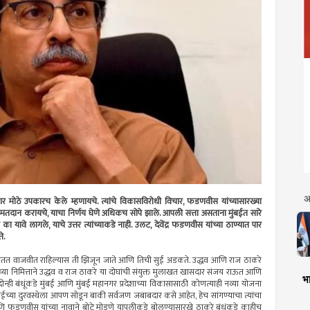
अ
 फार मोठे उपकारच केले म्हणायचे. त्यांचे विकासविरोधी विचार, फडणवीस यांच्यासारख्या
 मतदान करायचे, याचा निर्णय घेणे अधिकच सोपे झाले. आपली सत्ता असताना मुंबईत सारे
 यावे लागले, याचे उत्तर त्यांच्याकडे नाही. उलट, देवेंद्र फडणवीस यांच्या ठाण्यात पार
े.
बकडी सतत वाजवीत राहिल्यास ती झिजून जाते आणि तिची सुई अडकते. उद्धव आणि राज ठाकरे
ीच्या निमित्ताने उद्धव व राज ठाकरे या दोघांची संयुक्त मुलाखत खासदार संजय राऊत आणि
भा
ोन्ही बंधूंकडे मुंबई आणि मुंबई महानगर प्रदेशाच्या विकासासाठी कोणत्याही नव्या योजना
मुंबईच्या दुरवस्थेला आपण सोडून बाकी सर्वजण जबाबदार कसे आहेत, हेच सांगण्याचा त्यांचा
णि फडणवीस यांच्या नावाने बोटे मोडणे यापलीकडे बोलण्यासारखे ठाकरे बंधूंकडे काहीच