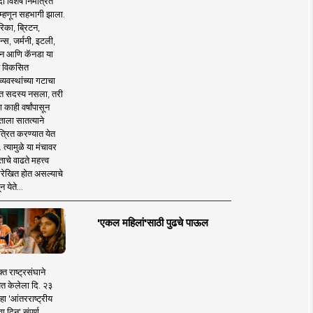
 विशेष निमंत्रित
 म्हणून सहभागी झाला.
िका, ब्रिटन,
न्स, जर्मनी, इटली,
न आणि कॅनडा या
 विकसित
व्यवस्थांच्या गटाचा
त सदस्य नसला, तरी
या काही वर्षांपासून
ताला सातत्याने
त्रित करण्यात येत
 त्यामुळे या मंचावर
ाचे वाढते महत्त्व
रेखित होत असल्याचे
न येते...
'एकल महिलां'साठी पुढचे पाऊल
क्त राष्ट्रसंघाने
ित केलेला दि. २३
हा 'आंतरराष्ट्रीय
ा दिन' संपूर्ण