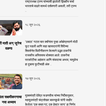
राष्ट्राध्यक्ष ट्रम्प यांच्याशी झालेली द्विपक्षीय चर्चा
भारताचे वाढते सामर्थ दर्शवणारी असली, तरी ट्रम्प
..
१८ जून २०२६
‘उबाठा’ गटात चार वर्षांनंतर पुन्हा अपेक्षेप्रमााणे मोठी
नी माती अन् जुनेच
फूट पडली आणि सहा खासदारांनी शिंदेंच्या
वळण!
शिवसेनेत विलीनीकरण केल्याने उद्धव ठाकरेंचे
राजकीय अस्तित्वच धोक्यात आले. ठाकरेंचा
पराकोटीचा अहंकार आणि संवादाचा अभाव, यामुळेच
हा दुसर्‍या फुटीचाही अंक ..
१७ जून २०२६
मुख्यमंत्री देवेंद्र फडणवीस यांच्या निर्देशानुसार,
िला सक्षमीकरणाचा
महसूलमंत्री चंद्रशेखर बावनकुळे यांनी जाहीर
नवा अध्याय
केलेला ‘एक बचत गट, एक हेक्टर जागा’ हा निर्णय