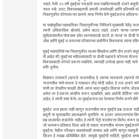
नव्हते. गेली २५ वर्षे मुंबईवर एकहाती सत्ता राबविल्यावरही ठाकरे बंध
नवल नव्हे. उलट, विकासाबद्दलची आपली जगावेगळी आणि प्रतिगामी मते व्
निवडणुकीत कोणाला मत द्यायचे, याचा निर्णय घेणे मुंबईकरांना अधिकच स
या पार्श्वभूमीवर महापालिका निवडणुकीच्या निमित्ताने मुख्यमंत्री देवेंद
त्यांनी अधिकाधिक बोलावे, असेच वाटत राहते. ठाकरे यांच्या रड
सूर्यप्रकाशातील मोकळ्या हवेत आल्यासारखे वाटते. हा फरक या दोन्ही ने
जोश आणि मुंबई व लगतच्या परिसराच्या सर्वांगीण विकासाचा त्यांचा दृष
मुंबई महापालिकेच्या निवडणुकीत भाजप-शिवसेना आणि दोन ठाकरे बंधूंचे पक
ती आहेत की, मुंबईच्या भवितव्यासाठी या दोन्ही पक्षांकडे कोणत्या योजना आ
विकासासाठी कोणते प्रकल्प राबविले, त्याचाही उल्लेख झाला नाही. याचे का
वगैरे जुनीच.
विद्यमान राज्यकर्ते (म्हणजे फडणवीस) हे त्यांच्या मालकांचे (म्हणज
‘फडणवीस यांचे मालक हे पंतप्रधान नरेंद्र मोदी आहेत,’ हे राज ठाकरे यांचे
यांची तर वेगळीच पातळी होती. त्यांना आता मुंबईत विकास नकोय. थोडक
असेल तर हे प्रकल्प आम्हीच करून दाखविले, अशा अर्थाची ‘होर्डिंग्ज’ 
आहेत, ते त्यांनी स्पष्ट केले; तर मुंबईकरांना मत देण्याचा निर्णय करणे सोप
मुंबईत जन्म झाला नाही म्हणून फडणवीस यांना मुंबईचे प्रश्न ठाऊक नाहीत
बंधूंनी या मुलाखतीत अप्रत्यक्षपणे सुचविले. या इतका आचरटपणाचा विचार
प्रश्न आजपर्यंत कळलेले नाहीत, हे त्यांनी ‘मेट्रो कारशेड’ला विरोध करून 
जो भरभरून प्रतिसाद दिला आहे तो पाहता, फडणवीस यांनाच मुंबईकरांचे
मुंबईचा, येथील परिवहन व्यवस्थेचाही अभ्यास आहे आणि म्हणून महायुती सरक
व्हिजन हे लख्ख प्रतिबिंबित होते. त्यामुळे मुंबईची माहिती, मुंबईचा अ