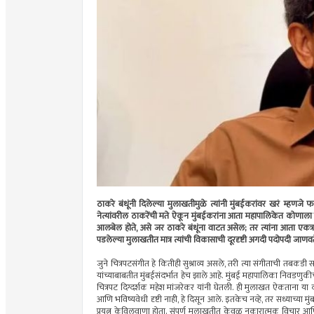
ठाकरे बंधूंनी दिलेल्या मुलाखतीमुळे त्यांनी मुंबईकरांवर खरं म्हणजे
नेत्यांवरील ठाकरेंची मते ऐकून मुंबईकरांना आता महापालिकेत कोणाला
आलबेल होते, असे जर ठाकरे बंधूंना वाटत असेल; तर त्यांना आता एकत्र का
पडलेल्या मुलाखतीत मात्र त्यांची विकासाची दूरदृष्टी अगदी पदोपदी जाणवत
जुने चित्रपटसंगीत हे कितीही सुश्राव्य असले, तरी त्या संगीताची त
यांच्याबाबतीत मुंबईसंदर्भात हेच झाले आहे. मुंबई महापालिका निवडणुक
चित्रपट दिग्दर्शक महेश मांजरेकर यांनी घेतली. ही मुलाखत ऐकताना या द
आणि भविष्यवेधी दृष्टी नाही, हे दिसून आले. इतकेच नव्हे, तर सध्याच्या 
प्रयत्न केविलवाणा होता. संपूर्ण मुलाखतीत केवळ नकारात्मक विचार आ