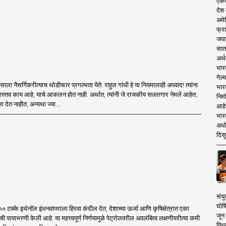
एकदा
देश
अमेर
फ्रा
जपा
सात
अर्थ
भार
गेल्
ाला नैसर्गिकरीत्याच थोडीफार प्रगल्भता येते. राहुल गांधी हे या नियमालाही अपवाद! त्यांना
भार
्तव काय आहे, याचे आकलन होत नाही. अर्थात, त्यांनी जे राजकीय सल्लागार नेमले आहेत,
निमं
्ला देत नाहीत, अन्यथा ज्या ..
आहे.
भारत
अधो
दिसू
संयु
घोष
०० टक्के इथेनॉल इंधनवापराला हिरवा कंदील देत, देशाच्या ऊर्जा आणि कृषिक्षेत्रात एका
जून 
ी पायाभरणी केली आहे. या महत्त्वपूर्ण निर्णयामुळे पेट्रोलवरील अवलंबित्व लक्षणीयरीत्या कमी
विधव