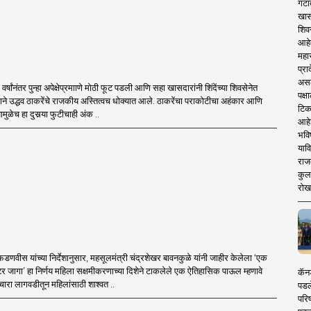
गटा
खास
शिव
आहे
महार
प्रा
असले
र्षांनंतर पुन्हा अपेक्षेप्रमााणे मोठी फूट पडली आणि सहा खासदारांनी शिंदेंच्या शिवसेनेत
पक्
ने उद्धव ठाकरेंचे राजकीय अस्तित्वच धोक्यात आले. ठाकरेंचा पराकोटीचा अहंकार आणि
टिक
मुळेच हा दुसर्‍या फुटीचाही अंक ..
आहे
भवि
याव
राज
कुलक
रोख
द्र फडणवीस यांच्या निर्देशानुसार, महसूलमंत्री चंद्रशेखर बावनकुळे यांनी जाहीर केलेला ‘एक
र जागा’ हा निर्णय महिला सक्षमीकरणाच्या दिशेने टाकलेले एक ऐतिहासिक पाऊल म्हणावे
कॅनड
 चारा लागवडीतून महिलांसाठी शाश्वत ..
पडल
परिष