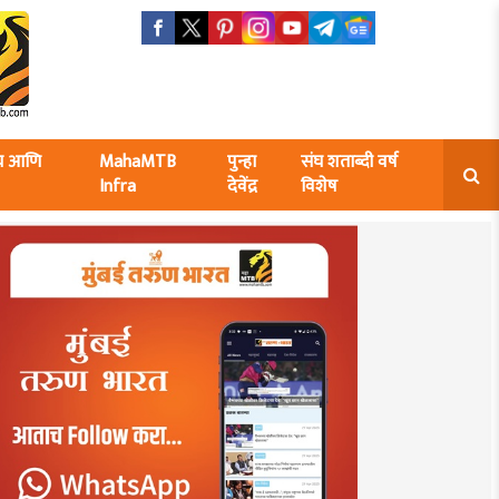
ंघ आणि
MahaMTB
पुन्हा
संघ शताब्दी वर्ष
Infra
देवेंद्र
विशेष