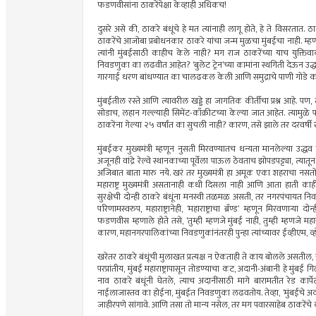
फडणवीसांना ठाकरेंपेक्षा केव्हाही अधिकच!
दुसरे असे की, ठाकरे बंधूंचे हे मत त्यांनाही लागू होते, हे ते विसरतात
ठाकरेंचे आजोबा प्रबोधनकार ठाकरे यांचा जन्म मुळचा मुंबईचा नाही. म्ह
त्यांनी मुंबईसाठी काहीच केले नाही? मग राज ठाकरेंच्या याच युक्तिवा
निवडणुका का लढवीत आहेत? ‘बुलेट ट्रेन’च्या कामांना स्थगिती देऊन उद्धव
गारगाई धरण बांधण्यात का चालढकल केली आणि समुद्राचे पाणी गोडे करण्
मुंबईतील रस्ते आणि त्यावरील खड्डे हा जागतिक कीर्तीचा प्रश्न आहे. पण,
सोडाच, लहान गल्ल्याही सिमेंट-काँक्रीटच्या केल्या जात आहेत. त्यामुळे पावसा
ठाकरेंना गेल्या २५ वर्षांत का सुचली नाही? कारण, तसे झाले तर दरवर्षी
मुंबईकर मुख्यमंत्री म्हणून नुसती मिरवण्यातच धन्यता मानलेल्या उद्
अजूनही वांद्रे रेल्वे स्थानकाच्या पूर्वेला पाऊल ठेवताच झोपडपट्ट्या, त्यातू
अजिबात बाता मारु नये. खरं तर मुख्यमंत्री हा अमूक एका शहराचा नसतो, 
महाराष्ट्र मुख्यमंत्री असतानाही कधी दिसला नाही आणि आता हाती काहीही 
सुरक्षेची दोन्ही ठाकरे बंधूंना मनस्वी तळमळ असती, तर नगरपंचायत निवडणु
परिणामस्वरुप, महाराष्ट्रानेही, ‘महाराष्ट्राचा ब्रॅण्ड’ म्हणून मिरवणार्
फडणवीस म्हणाले होते तसे, ‘तुम्ही म्हणजे मुंबई नाही, तुम्ही म्हणजे महारा
कारण, महानगरपालिकांच्या निवडणुकांनंतरही पुन्हा त्यांच्यावर ईव्हीएम, 
खरेतर ठाकरे बंधूंची मुलाखत प्रत्यक्ष न ऐकताही ते काय बोलले असतील,
परप्रांतीय, मुंबई महाराष्ट्रापासून तोडण्याचा कट, अदानी-अंबानी हे मुं
नाव ठाकरे बंधूंनी घेतले, त्याच अदानींसाठी मागे बारामतीत रेड कार्
नाईलाजास्तव का होईना, मुंबईत निवडणुका लढवतोय. तेव्हा, ‘मुंबईचे अदान
जाहीरपणे सांगावे. आणि तसा तो मान्य नसेल, तर मग पवारसाहेब ठाकरें