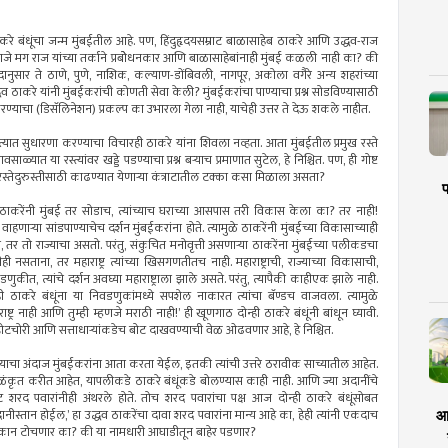
. ठाकरे बंधूंचा जन्म मुंबईतील आहे. पण, हिंदुहृदयसम्राट बाळासाहेब ठाकरे आणि उद्धव-राज
णजे मग राज यांच्या तर्काने प्रबोेधनकार आणि बाळासाहेबांनाही मुंबई कळली नाही का? की
दानुसार ते ठाणे, पुणे, नाशिक, कल्याण-डोंबिवली, नागपूर, अकोला वगैरे अन्य शहरांच्या
 ठाकरे यांनी मुंबईकरांची कोणती सेवा केली? मुंबईकरांचा पाण्याचा प्रश्न सोडविण्यासाठी
याचा (डिसॅलिनेशन) प्रकल्प का उभारला गेला नाही, याचेही उत्तर ते देऊ शकले नाहीत.
 त्यात सुधारणा करण्याचा विचारही ठाकरे यांना शिवला नव्हता. आता मुंबईतील प्रमुख रस्ते
ळ्यात या रस्त्यांवर खड्डे पडण्याचा प्रश्न बर्‍याच प्रमाणात सुटेल, हे निश्चित. पण, ही गोष्ट
 रस्तेदुरुस्तीसाठी काढण्यात येणार्‍या कंत्राटातील टक्का कसा मिळाला असता?
प
धव ठाकरेंनी मुंबई तर सोडाच, त्यांच्याच घराच्या आसपास तरी विकास केला का? तर नाही!
न वाहणार्‍या सांडपाण्याचेच दर्शन मुंबईकरांना होते. त्यामुळे ठाकरेंनी मुंबईच्या विकासाच्याही
तर तो राज्याचा असतो. परंतु, संकुचित मनोवृत्ती असणार्‍या ठाकरेंना मुंबईच्या पलीकडचा
नसताना, तर महाराष्ट्र त्यांच्या खिसगणतीतच नाही. महाराष्ट्राची, राज्याच्या विकासाची,
कीत, त्यांचे दर्शन अवघ्या महाराष्ट्राला झाले असते. परंतु, त्यापैकी काहीएक झाले नाही.
‍या दोन्ही ठाकरे बंधूंना या निवडणुकांमध्ये सपशेल नाकारत त्यांचा बॅण्डच वाजवला. त्यामुळे
ष्ट्र नाही आणि तुम्ही म्हणजे मराठी नाही!’ ही खूणगाठ दोन्ही ठाकरे बंधूंनी बांधून घ्यावी.
व्होटचोरी आणि सत्ताधार्‍यांकडेच बोट दाखवण्याची वेळ ओढवणार आहे, हे निश्चित.
 याचा अंदाज मुंबईकरांना आता करता येईल, इतकी त्यांची उत्तरे ठरावीक साच्यातील आहेत.
बई गिळंकृत करीत आहेत, यापलीकडे ठाकरे बंधूंकडे बोलण्यास काही नाही. आणि ज्या अदानींचे
पेट शरद पवारांनीही अंथरले होते. तोच शरद पवारांचा पक्ष आज दोन्ही ठाकरे बंधूंसोबत
ीस्तान होईल,’ हा उद्धव ठाकरेंचा दावा शरद पवारांना मान्य आहे का, हेही त्यांनी एकदाच
आर
चे कान टोचणार का? की या नामधारी आघाडीतून बाहेर पडणार?