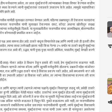
ूंची हीच मनोधारणा असेल, तर आता मुंबईकरांनी त्यांच्याबाबत वेगळा विचार केल्यास काहीच
यक्त केल्याने त्यांनी मुंबईकरांवर एकप्रकारे उपकारच केले आहेत. त्यामुळे महापालिका
ोपे झाले आहे.
्र फडणवीस यांचीही मुलाखत ठाण्यात घेण्यात आली. पहिल्या प्रश्नापासून ती ऐकताना मतदारांना
गाण्यानंतर फडणवीस यांची मुलाखत ऐकल्यास दमट, कोंदट अंधार्‍या खोलीतून लख्ख
त्यांच्या मनोवृत्तीमुळे दिसतो. या मुलाखतीतील फडणवीस यांचा आत्मविश्वास, बोलण्यातील
्टिकोन कोणालाही प्रभावित करून जाईल.
्ष असा सामना होत आहे. ठाकरे बंधूंना विचारलेले प्रश्न आणि त्यांची उत्तरे ही इतकी तीच
जु
हेत, त्याचा साधा उल्लेखही झाला नाही किंवा गेल्या २५ वर्षांत या ठाकरे बंधूंनी मुंबईच्या
रण राज असो की, उद्धव, यांनी पुन्हा-पुन्हा मराठी अस्मिता, परप्रांतीय, मुंबई वेगळी करणे
े मोदी-शाह) नोकर आहेत हे विधान ऐकून हसावे की रडावे, हेच मुंबईकरांना कळणार नाही.
 विधान म्हणजे त्यांच्या कोत्या आणि खुनशी मनोवृत्तीचे द्योतकच. प्रश्नकर्ते महेश मांजरेकर
्यात, राज आणि उद्धव ठाकरे यांना हे विकास प्रकल्प नको आहेत, असे समजायचे का? तसे
त्यांनी का उभारली आहेत? हा विकास नको असेल, तर त्यांच्या विकासाच्या कल्पना तरी काय
े होईल.
 आणि म्हणून त्यांनी (म्हणजे त्यांच्या पक्षाने) मुंबईत निवडणूक लढवू नये, असेही ठाकरे
 कुणी अशिक्षित नेतेही मांडत नाहीत. ठाकरेंचा जन्म मुंबईत होऊनही त्यांना मुंबईकरांचे
दाखवून दिले आहे. आरे कॉलनी ते कफ परेड या भुयारी मेट्रोच्या‘अ‍ॅक्वा लाईन’ला मुंबईकरांनी
 प्रश्न अधिक चांगले कळतात हे दिसून येते. नुसते कळतातच असे नाही, तर फडणवीसांचा
मह
ारने राबविलेल्या प्रत्येक प्रकल्पांत फडणवीसांची दूरदृष्टी, त्यांचे मुंबईच्या विकासाचे
भ्यास, मुंबईकरांच्या समस्या, मुंबईकरांच्या गरजा याची उत्तम जाण ही नागपूरकर असलेल्या