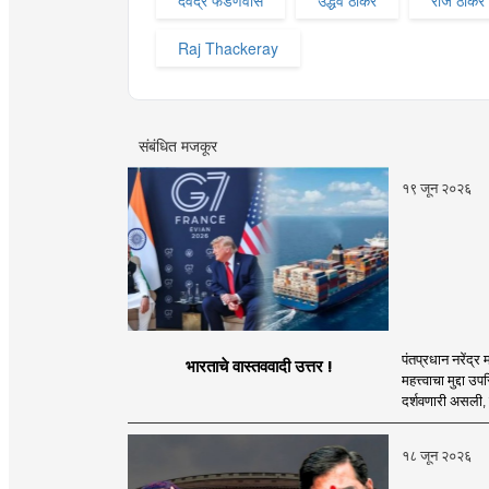
देवेंद्र फडणवीस
उद्धव ठाकरे
राज ठाकरे
Raj Thackeray
संबंधित मजकूर
१९ जून २०२६
पंतप्रधान नरेंद्र
भारताचे वास्तववादी उत्तर !
महत्त्वाचा मुद्दा उ
दर्शवणारी असली, त
१८ जून २०२६