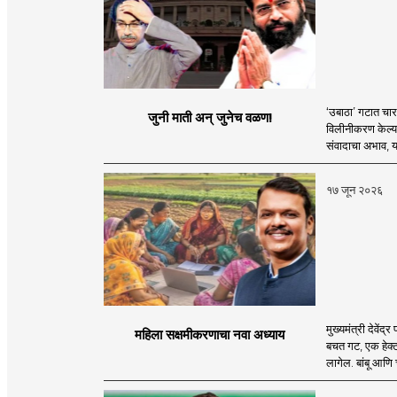
‘उबाठा’ गटात चार व
जुनी माती अन् जुनेच वळण!
विलीनीकरण केल्या
संवादाचा अभाव, या
१७ जून २०२६
मुख्यमंत्री देवें
महिला सक्षमीकरणाचा नवा अध्याय
बचत गट, एक हेक्ट
लागेल. बांबू आणि