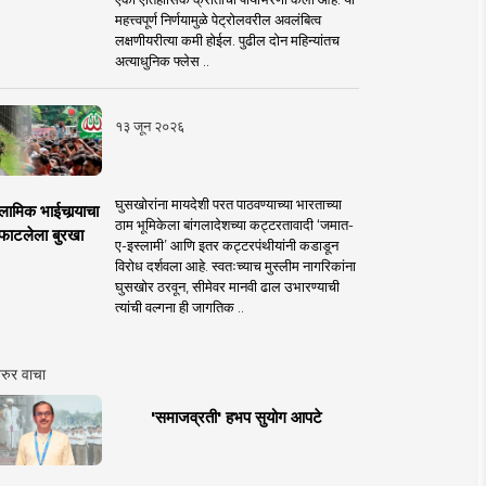
महत्त्वपूर्ण निर्णयामुळे पेट्रोलवरील अवलंबित्व
लक्षणीयरीत्या कमी होईल. पुढील दोन महिन्यांतच
अत्याधुनिक फ्लेस ..
१३ जून २०२६
घुसखोरांना मायदेशी परत पाठवण्याच्या भारताच्या
लामिक भाईचार्‍याचा
ठाम भूमिकेला बांगलादेशच्या कट्टरतावादी ‘जमात-
फाटलेला बुरखा
ए-इस्लामी’ आणि इतर कट्टरपंथीयांनी कडाडून
विरोध दर्शवला आहे. स्वतःच्याच मुस्लीम नागरिकांना
घुसखोर ठरवून, सीमेवर मानवी ढाल उभारण्याची
त्यांची वल्गना ही जागतिक ..
रुर वाचा
'समाजव्रती' हभप सुयोग आपटे