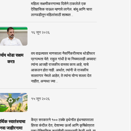
महिला सक्षमीकरणाच्या दिशेने टाकलेले एक
ऐतिहासिक पाऊल म्हणावे लागेल. बांबू आणि चारा
लागवडीतून महिलांसाठी शाश्वत ..
१६ जून २०२६
वय वाढल्यावर माणसाला नैसर्गिकरीत्याच थोडीफार
र्याय थोडा सक्षम
प्रगल्भता येते. राहुल गांधी हे या नियमालाही अपवाद!
करा!
त्यांना आजही राजकीय वास्तव काय आहे, याचे
आकलन होत नाही. अर्थात, त्यांनी जे राजकीय
सल्लागार नेमले आहेत, ते त्यांना योग्य सल्ला देत
नाहीत, अन्यथा ज्या ..
१५ जून २०२६
केंद्र सरकारने १०० टक्के इथेनॉल इंधनवापराला
्थिक स्वातंत्र्याचा
हिरवा कंदील देत, देशाच्या ऊर्जा आणि कृषिक्षेत्रात
नवा जाहीरनामा
एका ऐतिहासिक क्रांतीची पायाभरणी केली आहे. या