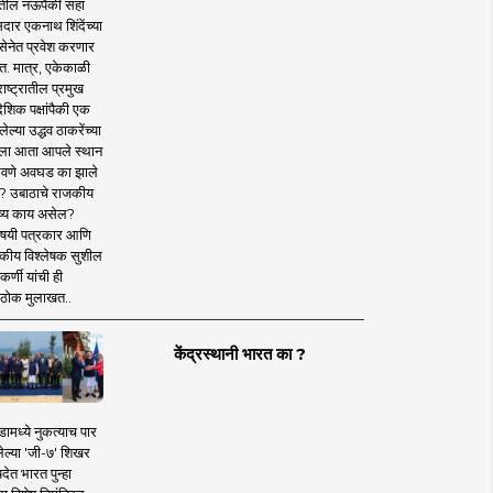
तील नऊपैकी सहा
दार एकनाथ शिंदेंच्या
सेनेत प्रवेश करणार
त. मात्र, एकेकाळी
ाष्ट्रातील प्रमुख
देशिक पक्षांपैकी एक
ल्या उद्धव ठाकरेंच्या
षाला आता आपले स्थान
वणे अवघड का झाले
? उबाठाचे राजकीय
ष्य काय असेल?
िषयी पत्रकार आणि
कीय विश्लेषक सुशील
र्णी यांची ही
ठोक मुलाखत..
केंद्रस्थानी भारत का ?
ामध्ये नुकत्याच पार
ेल्या 'जी-७' शिखर
देत भारत पुन्हा