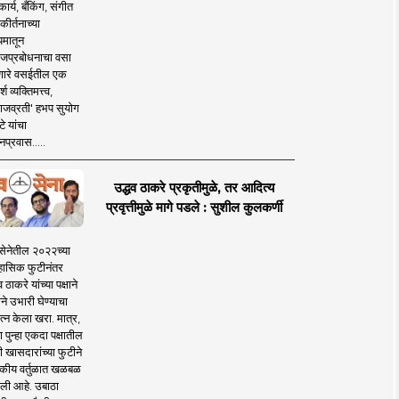
ार्य, बँकिंग, संगीत
कीर्तनाच्या
यमातून
जप्रबोधनाचा वसा
ारे वसईतील एक
श व्यक्तिमत्त्व,
ाजव्रती' हभप सुयोग
े यांचा
प्रवास.....
उद्धव ठाकरे प्रकृतीमुळे, तर आदित्य
प्रवृत्तीमुळे मागे पडले : सुशील कुलकर्णी
सेनेतील २०२२च्या
हासिक फुटीनंतर
व ठाकरे यांच्या पक्षाने
ाने उभारी घेण्याचा
त्न केला खरा. मात्र,
पुन्हा एकदा पक्षातील
 खासदारांच्या फुटीने
कीय वर्तुळात खळबळ
ली आहे. उबाठा