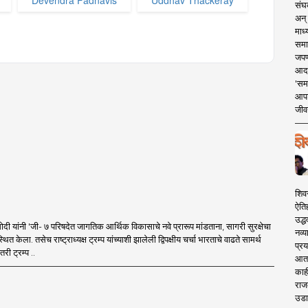
Devendra Fadnavis
Uddhav Thackeray
संघक
अन् 
माध्
समा
जपण
आदर्
'सम
आपट
जीवन
शिव
ऐति
उद्ध
 मोदी यांनी 'जी- ७ परिषदेत जागतिक आर्थिक विकासाचे नवे प्रारूप मांडताना, सागरी सुरक्षेचा
नव्य
पस्थित केला. तसेच राष्ट्राध्यक्ष ट्रम्प यांच्याशी झालेली द्विपक्षीय चर्चा भारताचे वाढते सामर्थ
प्रय
री ट्रम्प ..
आता 
काही
राज
उडा