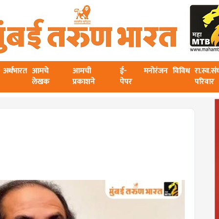
अर्थभारत
आमचे
आमची
ई-
मनोरंजन
विविध
रा.स्व.स
लेखक
प्रकाशने
पेपर
परिवार