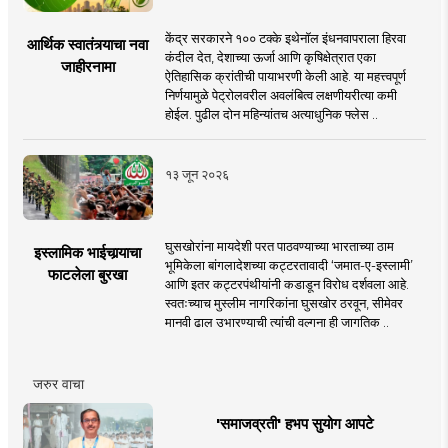
केंद्र सरकारने १०० टक्के इथेनॉल इंधनवापराला हिरवा
आर्थिक स्वातंत्र्याचा नवा
कंदील देत, देशाच्या ऊर्जा आणि कृषिक्षेत्रात एका
जाहीरनामा
ऐतिहासिक क्रांतीची पायाभरणी केली आहे. या महत्त्वपूर्ण
निर्णयामुळे पेट्रोलवरील अवलंबित्व लक्षणीयरीत्या कमी
होईल. पुढील दोन महिन्यांतच अत्याधुनिक फ्लेस ..
१३ जून २०२६
घुसखोरांना मायदेशी परत पाठवण्याच्या भारताच्या ठाम
इस्लामिक भाईचार्‍याचा
भूमिकेला बांगलादेशच्या कट्टरतावादी ‘जमात-ए-इस्लामी’
फाटलेला बुरखा
आणि इतर कट्टरपंथीयांनी कडाडून विरोध दर्शवला आहे.
स्वतःच्याच मुस्लीम नागरिकांना घुसखोर ठरवून, सीमेवर
मानवी ढाल उभारण्याची त्यांची वल्गना ही जागतिक ..
जरुर वाचा
'समाजव्रती' हभप सुयोग आपटे