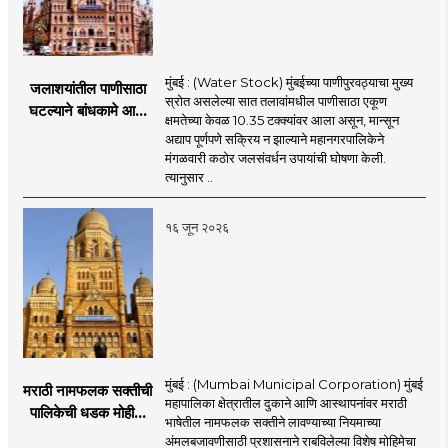
मुंबई : (Water Stock) मुंबईच्या पाणीपुरवठ्याचा मुख्य
जलाशयांतील पाणीसाठा
स्रोत असलेल्या सात तलावांमधील पाणीसाठा एकूण
घटल्याने बांधकामे आणि
क्षमतेच्या केवळ 10.35 टक्क्यांवर आला असून, मान्सून
जलतरण तलावांना
अद्याप पूर्णपणे सक्रिय न झाल्याने महानगरपालिकेने
पाणीपुरवठा बंद;
मंगळवारी कठोर जलसंवर्धन उपायांची घोषणा केली.
व्यावसायिक वापरावरही
त्यानुसार ..
निर्बंध
१६ जून २०२६
मुंबई : (Mumbai Municipal Corporation) मुंबई
मराठी नामफलक सक्तीची
महापालिका क्षेत्रातील दुकाने आणि आस्थापनांवर मराठी
पालिकेची धडक मोहीम;
भाषेतील नामफलक सक्तीने लावण्याच्या नियमाच्या
१,१२४ दुकानदारांवर
अंमलबजावणीसाठी प्रशासनाने राबविलेल्या विशेष मोहिमेचा