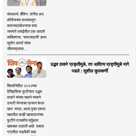
संघकार्य, बँकिंग, संगीत अन्
कीर्तनाच्या माध्यमातून
समाजप्रबोधनाचा वसा
जपणारे वसईतील एक आदर्श
व्यक्तिमत्त्व, 'समाजव्रती' हभप
सुयोग आपटे यांचा
जीवनप्रवास.....
उद्धव ठाकरे प्रकृतीमुळे, तर आदित्य प्रवृत्तीमुळे मागे
पडले : सुशील कुलकर्णी
शिवसेनेतील २०२२च्या
ऐतिहासिक फुटीनंतर उद्धव
ठाकरे यांच्या पक्षाने नव्याने
उभारी घेण्याचा प्रयत्न केला
खरा. मात्र, आता पुन्हा एकदा
पक्षातील काही खासदारांच्या
फुटीने राजकीय वर्तुळात
खळबळ उडाली आहे. उबाठा
गटातील नऊपैकी सहा