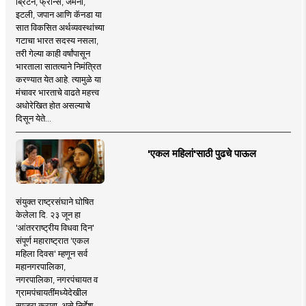
ब्रिटन, फ्रान्स, जर्मनी,
इटली, जपान आणि कॅनडा या
सात विकसित अर्थव्यवस्थांच्या
गटाचा भारत सदस्य नसला,
तरी गेल्या काही वर्षांपासून
भारताला सातत्याने निमंत्रित
करण्यात येत आहे. त्यामुळे या
मंचावर भारताचे वाढते महत्त्व
अधोरेखित होत असल्याचे
दिसून येते...
'एकल महिलां'साठी पुढचे पाऊल
संयुक्त राष्ट्रसंघाने घोषित
केलेला दि. २३ जून हा
'आंतरराष्ट्रीय विधवा दिन'
संपूर्ण महाराष्ट्रात 'एकल
महिला दिवस' म्हणून सर्व
महानगरपालिका,
नगरपालिका, नगरपंचायत व
ग्रामपंचायतींमध्येदेखील
साजरा करावा, असे निर्देश