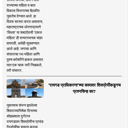
राज्याच्या महिला व बाल
विकास विभागाच्या बैठकीत
नुकतेच देण्यात आले. हा
दिवस साजरा करत असताना,
महाराष्ट्राच्या धोरणाप्रमाणे
'विधवा' या शब्दाऐवजी 'एकल
महिला' ही सन्मानजनक संज्ञा
वापरावी, असेही सुचवण्यात
आले आहे. जगाचा आणि
संसाराचा रथ महिला आणि
पुरुष बरोबरीने हाकत असतात.
यात एक चाक जरी निखळले,
तरी संसारर..
‘रायगड प्राधिकरणा’च्या कामावर शिवप्रेमींकडूनच
प्रश्नचिन्ह का?
नुकत्याच संपन्न झालेल्या
शिवराज्याभिषेक दिनाच्या
सोहळ्याला दुर्गराज
रायगडावर शिवप्रेमींना प्रचंड
गैरसोयींचा सामना करावा