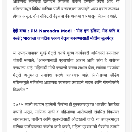
आवश्यक स्वच्छता उत्पादने उपलब्ध करून देण्याचा उद्देश आहे. या
मशिन्समधून विविध मासिक पाळी व स्वच्छता उत्पादने अल्प दरात उपलब्ध
होणार असून, दोन सॅनिटरी पॅड्सचा पॅक अवघ्या १० पासून मिळणार आहे.
हेही वाचा : PM Narendra Modi : 'मेड इन इंडिया, मेड फॉर द
वर्ल्ड'; भारताला जागतिक एआय नेतृत्व बनवण्यासाठी मोदींचा मूलमंत्र
या उपक्रमाबाबत मुंबई मेट्रो वनचे मुख्य कार्यकारी अधिकारी श्यामंतक
चौधरी म्हणाले, “आमच्यासाठी प्रवाशांचा आराम आणि सोय हे सर्वोच्च
प्राधान्य आहे. महिलांची मोठी प्रवासी संख्या लक्षात घेता, त्यांच्या गरजांचा
मेट्रो अनुभवात समावेश करणे आवश्यक आहे. सिरोनाच्या व्हेंडिंग
मशिन्समुळे महिलांना आवश्यक स्वच्छता उत्पादने सहज आणि गोपनीयतेने
मिळतील.”
२०१५ साली स्थापन झालेली सिरोना ही पुरस्कारप्राप्त भारतीय फेमटेक
कंपनी असून, मासिक पाळी व महिलांच्या आरोग्याशी संबंधित विषयांवर
जागरूकता, नावीन्य आणि सुलभतेसाठी ओळखली जाते. या उपक्रमातून
मासिक पाळीबाबतचा संकोच कमी करणे, महिला प्रवाशांची गैरसोय टाळणे