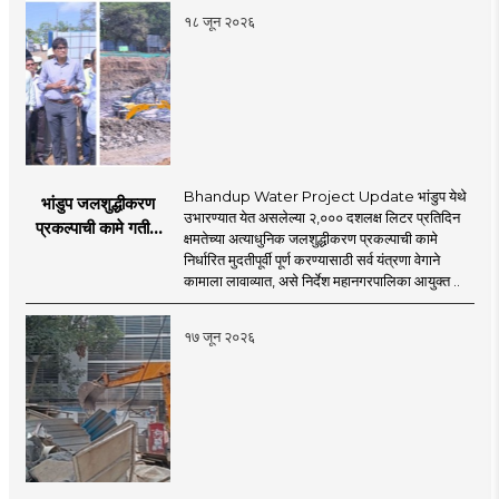
१८ जून २०२६
Bhandup Water Project Update भांडुप येथे
भांडुप जलशुद्धीकरण
उभारण्यात येत असलेल्या २,००० दशलक्ष लिटर प्रतिदिन
प्रकल्पाची कामे गतीने
क्षमतेच्या अत्याधुनिक जलशुद्धीकरण प्रकल्पाची कामे
पूर्ण करा - आयुक्त
निर्धारित मुदतीपूर्वी पूर्ण करण्यासाठी सर्व यंत्रणा वेगाने
अश्विनी भिडे यांचे निर्देश
कामाला लावाव्यात, असे निर्देश महानगरपालिका आयुक्त ..
१७ जून २०२६