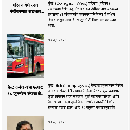
मुंबई: (Goregaon West) गोरेगाव (पश्चिम )
गोरेगाव येथे रस्ता
स्थानकाबाहेरील बंडू गोरे मार्गाच्या रुंदीकरणात अडथळा
रुंदीकरणात अडथळा
ठरणाऱ्या ४३ बांधकामांचे महानगरपालिकेच्या पी दक्षिण
ठरणाऱ्या ४३ बांधकामांचे
विभागाकडून आज दि१७ जून रोजी निष्कासन करण्यात
निष्कासन
आले...
१७ जून २०२६
मुंबई : (BEST Employees) बेस्ट उपक्रमातील विविध
बेस्ट कर्मचाऱ्यांचा एल्गार;
कामगार संघटनांनी स्थापन केलेल्या बेस्ट संयुक्त कामगार
१८ जूननंतर संपाचा मोठा
कृती समितीने राज्य सरकार, मुंबई महानगरपालिका आणि
इशारा
बेस्ट प्रशासनाला प्रलंबित मागण्यांवर तातडीने निर्णय
घेण्याचा इशारा दिला आहे. १८ जूनच्या मध्यरात्रीपर्यंत ..
१७ जून २०२६