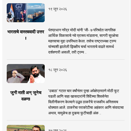
१९ जून २०२६
पंतप्रधान नरेंद्र मोदी यांनी 'जी- ७ परिषदेत जागतिक
भारताचे वास्तववादी उत्तर
आर्थिक विकासाचे नवे प्रारूप मांडताना, सागरी सुरक्षेचा
!
महत्त्वाचा मुद्दा उपस्थित केला. तसेच राष्ट्राध्यक्ष ट्रम्प
यांच्याशी झालेली द्विपक्षीय चर्चा भारताचे वाढते सामर्थ
दर्शवणारी असली, तरी ट्रम्प ..
१८ जून २०२६
‘उबाठा’ गटात चार वर्षांनंतर पुन्हा अपेक्षेप्रमााणे मोठी फूट
जुनी माती अन् जुनेच
पडली आणि सहा खासदारांनी शिंदेंच्या शिवसेनेत
वळण!
विलीनीकरण केल्याने उद्धव ठाकरेंचे राजकीय अस्तित्वच
धोक्यात आले. ठाकरेंचा पराकोटीचा अहंकार आणि संवादाचा
अभाव, यामुळेच हा दुसर्‍या फुटीचाही अंक ..
१७ जून २०२६