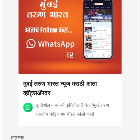
मुंबई तरुण भारत न्यूज मराठी आता
व्हॉट्सॲपवर
कृतिशील वाचकांचे कृतिशील दैनिक 'मुंबई तरुण
भारत'चं व्हॉट्सअप चॅनल फॉलो करा!
अग्रलेख