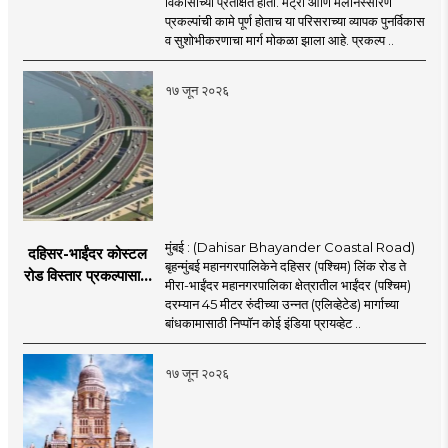
विकासाच्या प्रतीक्षेत होता. मेट्रो आणि मलनिस्सारण
कायापालट; मेट्रोचे काम
प्रकल्पांची कामे पूर्ण होताच या परिसराच्या व्यापक पुनर्विकास
पूर्ण होताच पुनर्विकासाला
व सुशोभीकरणाचा मार्ग मोकळा झाला आहे. प्रकल्प ..
सुरुवात;
१७ जून २०२६
मुंबई : (Dahisar Bhayander Coastal Road)
दहिसर-भाईंदर कोस्टल
बृहन्मुंबई महानगरपालिकेने दहिसर (पश्चिम) लिंक रोड ते
रोड विस्तार प्रकल्पासाठी
मीरा-भाईंदर महानगरपालिका क्षेत्रातील भाईंदर (पश्चिम)
52.50 कोटी रुपयांच्या
दरम्यान 45 मीटर रुंदीच्या उन्नत (एलिव्हेटेड) मार्गाच्या
पीएमसी प्रस्तावाला
बांधकामासाठी निप्पॉन कोई इंडिया प्रायव्हेट ..
मंजुरीची प्रतीक्षा
१७ जून २०२६