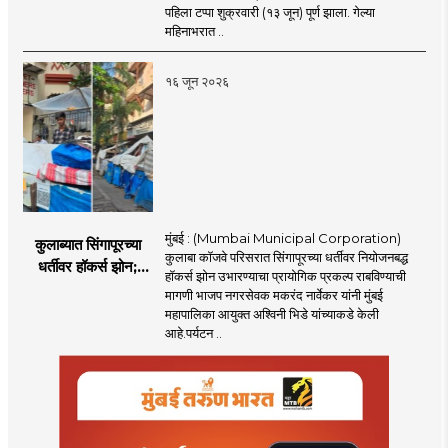
कारवाई
पहिला टप्पा शुक्रवारी (१३ जून) पूर्ण झाला. गेल्या
महिनाभरात ..
१६ जून २०२६
मुंबई : (Mumbai Municipal Corporation)
कुलाब्यात सिंगापूरच्या
कुलाबा कॉजवे परिसरात सिंगापूरच्या धर्तीवर नियोजनबद्ध
धर्तीवर हॉकर्स झोन;
हॉकर्स झोन उभारण्याचा प्रायोगिक प्रकल्प राबविण्याची
पर्यटन आणि
मागणी भाजप नगरसेवक मकरंद नार्वेकर यांनी मुंबई
महसूलवाढीच्या दृष्टीने
महापालिका आयुक्त अश्विनी भिडे यांच्याकडे केली
मकरंद नार्वेकर यांचे
आहे.पर्यटन ..
आयुक्तांना पत्र