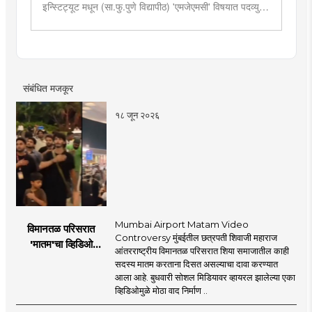
इन्स्टिट्यूट मधून (सा.फु.पुणे विद्यापीठ) 'एमजेएमसी' विषयात पदव्युत्तर
शिक्षण. २०१९मध्ये मुंबई तरुण भारतमध्ये 'मंत्रालय प्रतिनिधी' या
पदावर रुजू. सद्यस्थितीत 'इन्फ्रास्ट्रक्चर आणि डेव्हलपमेंट' विशेष
प्रतिनिधी म्हणून कार्यरत. राज्यातील पायाभूत सुविधांविषयी फिल्ड
रिपोर्ट आणि लेखनात रस.
संबंधित मजकूर
१८ जून २०२६
Mumbai Airport Matam Video
विमानतळ परिसरात
Controversy मुंबईतील छत्रपती शिवाजी महाराज
'मातम'चा व्हिडिओ
आंतरराष्ट्रीय विमानतळ परिसरात शिया समाजातील काही
व्हायरल; सुरक्षा व्यवस्थेवर
सदस्य मातम करताना दिसत असल्याचा दावा करण्यात
गंभीर प्रश्नचिन्ह
आला आहे. बुधवारी सोशल मिडियावर व्हायरल झालेल्या एका
व्हिडिओमुळे मोठा वाद निर्माण ..