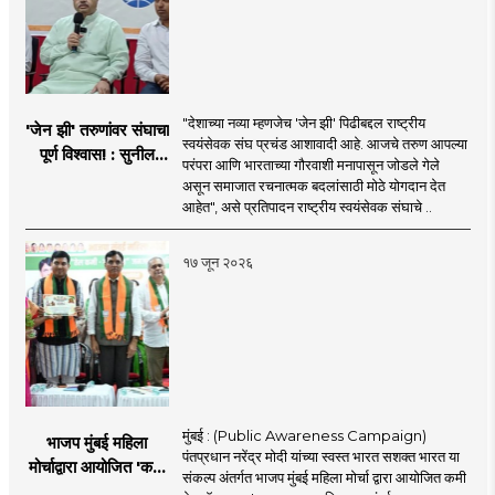
"देशाच्या नव्या म्हणजेच 'जेन झी' पिढीबद्दल राष्ट्रीय
'जेन झी' तरुणांवर संघाचा
स्वयंसेवक संघ प्रचंड आशावादी आहे. आजचे तरुण आपल्या
पूर्ण विश्वास! : सुनील
परंपरा आणि भारताच्या गौरवाशी मनापासून जोडले गेले
आंबेकर
असून समाजात रचनात्मक बदलांसाठी मोठे योगदान देत
आहेत", असे प्रतिपादन राष्ट्रीय स्वयंसेवक संघाचे ..
१७ जून २०२६
मुंबई : (Public Awareness Campaign)
भाजप मुंबई महिला
पंतप्रधान नरेंद्र मोदी यांच्या स्वस्त भारत सशक्त भारत या
मोर्चाद्वारा आयोजित 'कमी
संकल्प अंतर्गत भाजप मुंबई महिला मोर्चा द्वारा आयोजित कमी
तेल गॅस बचत ' उपक्रम