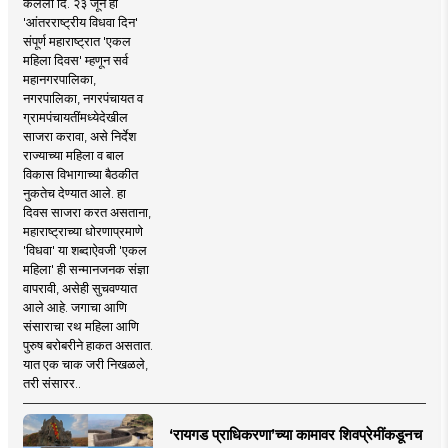
केलेला दि. २३ जून हा
'आंतरराष्ट्रीय विधवा दिन'
संपूर्ण महाराष्ट्रात 'एकल
महिला दिवस' म्हणून सर्व
महानगरपालिका,
नगरपालिका, नगरपंचायत व
ग्रामपंचायतींमध्येदेखील
साजरा करावा, असे निर्देश
राज्याच्या महिला व बाल
विकास विभागाच्या बैठकीत
नुकतेच देण्यात आले. हा
दिवस साजरा करत असताना,
महाराष्ट्राच्या धोरणाप्रमाणे
'विधवा' या शब्दाऐवजी 'एकल
महिला' ही सन्मानजनक संज्ञा
वापरावी, असेही सुचवण्यात
आले आहे. जगाचा आणि
संसाराचा रथ महिला आणि
पुरुष बरोबरीने हाकत असतात.
यात एक चाक जरी निखळले,
तरी संसारर..
‘रायगड प्राधिकरणा’च्या कामावर शिवप्रेमींकडूनच