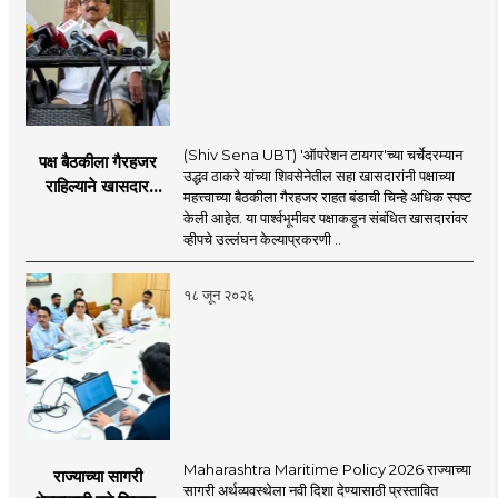
(Shiv Sena UBT) 'ऑपरेशन टायगर'च्या चर्चेदरम्यान
पक्ष बैठकीला गैरहजर
उद्धव ठाकरे यांच्या शिवसेनेतील सहा खासदारांनी पक्षाच्या
राहिल्याने खासदार
महत्त्वाच्या बैठकीला गैरहजर राहत बंडाची चिन्हे अधिक स्पष्ट
अपात्र ठरू शकतात का?
केली आहेत. या पार्श्वभूमीवर पक्षाकडून संबंधित खासदारांवर
व्हीप आणि कायदा नेमकं
व्हीपचे उल्लंघन केल्याप्रकरणी ..
काय सांगतो?
१८ जून २०२६
Maharashtra Maritime Policy 2026 राज्याच्या
राज्याच्या सागरी
सागरी अर्थव्यवस्थेला नवी दिशा देण्यासाठी प्रस्तावित