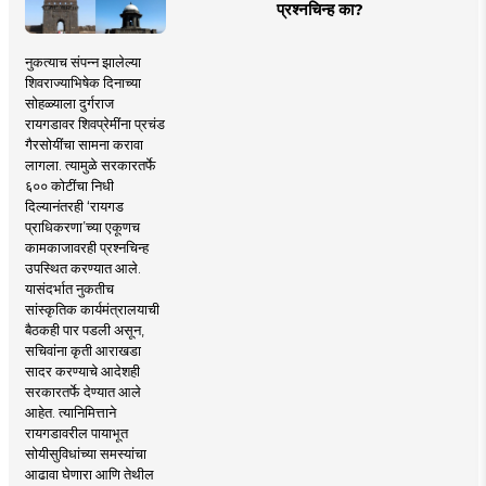
प्रश्नचिन्ह का?
नुकत्याच संपन्न झालेल्या
शिवराज्याभिषेक दिनाच्या
सोहळ्याला दुर्गराज
रायगडावर शिवप्रेमींना प्रचंड
गैरसोयींचा सामना करावा
लागला. त्यामुळे सरकारतर्फे
६०० कोटींचा निधी
दिल्यानंतरही ‘रायगड
प्राधिकरणा’च्या एकूणच
कामकाजावरही प्रश्नचिन्ह
उपस्थित करण्यात आले.
यासंदर्भात नुकतीच
सांस्कृतिक कार्यमंत्रालयाची
बैठकही पार पडली असून,
सचिवांना कृती आराखडा
सादर करण्याचे आदेशही
सरकारतर्फे देण्यात आले
आहेत. त्यानिमित्ताने
रायगडावरील पायाभूत
सोयीसुविधांच्या समस्यांचा
आढावा घेणारा आणि तेथील