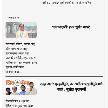
मानवी ढाल उभारण्याची त्यांची वल्गना ही जागतिक ..
जरुर वाचा
'समाजव्रती' हभप सुयोग आपटे
संघकार्य, बँकिंग, संगीत अन्
कीर्तनाच्या माध्यमातून
समाजप्रबोधनाचा वसा
जपणारे वसईतील एक आदर्श
व्यक्तिमत्त्व, 'समाजव्रती' हभप
सुयोग आपटे यांचा
जीवनप्रवास.....
उद्धव ठाकरे प्रकृतीमुळे, तर आदित्य प्रवृत्तीमुळे मागे
पडले : सुशील कुलकर्णी
शिवसेनेतील २०२२च्या
ऐतिहासिक फुटीनंतर उद्धव