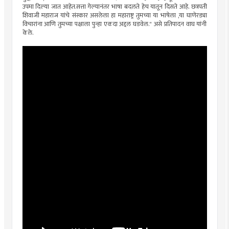
उपमा दिल्या जात आहेत.सत्ता गेल्यानंतर भाषा बदलते हेच यातून दिसते आहे. छत्रपती
शिवाजी महाराज यांचे संस्कार असलेला हा महाराष्ट्र तुमच्या या भाषेला ,या घाणेरड्या
विचारांना आणि तुमच्या पक्षाला पुन्हा एकदा अद्दल घडवेल." असे प्रतिपादन वाघ यांनी
केले.