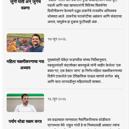
जुनी माती अन् जुनेच
पडली आणि सहा खासदारांनी शिंदेंच्या शिवसेनेत
वळण!
विलीनीकरण केल्याने उद्धव ठाकरेंचे राजकीय अस्तित्वच
धोक्यात आले. ठाकरेंचा पराकोटीचा अहंकार आणि संवादाचा
अभाव, यामुळेच हा दुसर्‍या फुटीचाही अंक ..
१७ जून २०२६
मुख्यमंत्री देवेंद्र फडणवीस यांच्या निर्देशानुसार,
महिला सक्षमीकरणाचा नवा
महसूलमंत्री चंद्रशेखर बावनकुळे यांनी जाहीर केलेला ‘एक
अध्याय
बचत गट, एक हेक्टर जागा’ हा निर्णय महिला सक्षमीकरणाच्या
दिशेने टाकलेले एक ऐतिहासिक पाऊल म्हणावे लागेल. बांबू
आणि चारा लागवडीतून महिलांसाठी शाश्वत ..
१६ जून २०२६
वय वाढल्यावर माणसाला नैसर्गिकरीत्याच थोडीफार
पर्याय थोडा सक्षम करा!
प्रगल्भता येते. राहुल गांधी हे या नियमालाही अपवाद! त्यांना