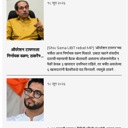
सुरू
१८ जून २०२६
(Shiv Sena UBT rebel MP) 'ऑपरेशन टायगर'च्या
ऑपरेशन टायगरला
चर्चेला आज निर्णायक वळण मिळाले. उबाठा पक्षाने संसदीय
निर्णायक वळण; ठाकरेंच्या
दलाची महत्त्वाची बैठक बोलावली असताना लोकसभेतील ९
बैठकीला ६ खासदार
पैकी केवळ ३ खासदार उपस्थित राहिले, तर चर्चेत असलेल्या
गैरहजर, थेट शिंदे सेनेत
६ खासदारांनी बैठकीकडे पाठ फिरवली. त्यामुळे ठाकरे ..
विलीन होण्याचा प्रस्ताव?
१८ जून २०२६