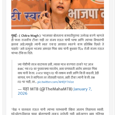
मुंबई : ( Chitra Wagh )
"भाजपवर बोलताना कामाठीपुराचा उल्लेख करणे म्हणजे
ही फक्त राजकीय टीका नाही तर संजय राऊत यांची भाषा आणि त्यांच्या विचारांची
झलक आहे.त्यामुळे त्यांनी स्वतः एकदा आरशात स्वतःचे काय प्रतिबिंब दिसते ते
पाहावे." असे प्रत्युत्तर भाजपा आमदार चित्रा वाघ यांनी बुधवार दि.७ रोजी संजय राऊत
यांच्या टीकेला दिले.
ज्या गोष्टीची लाज वाटायला हवी, त्यावर माज करणारा ठाकरे गट आज
BMC च्या FD वर फुशारक्या मारतोय, असा घणाघाती आरोप आमदार चित्रा
वाघ यांनी केला. २०१४ पासून FD ची रक्कम कशी आणि किती वाढली, हेही
सांगावं, पण ते सांगितलं तर तोंडघशी पडाल, अशी टीका त्यांनी केली. प्रश्न
FD चा नाही, तर…
pic.twitter.com/AHEJY7vlze
— महा MTB (@TheMahaMTB)
January 7,
2026
"वेळ न घालवता राऊत यांनी त्यांच्या पराभवाची स्क्रिप्ट आताच लिहायला घ्यावी.
मुद्दे,धोरण,विकास यावर बोलण्याची ताकद उरलेली नाही आहे.म्हणून अशा गलिच्छ