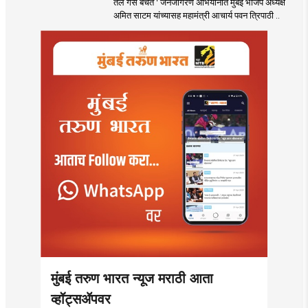
तेल गॅस बचत ' जनजागरण अभियानात मुंबई भाजप अध्यक्ष
अमित साटम यांच्यासह महामंत्री आचार्य पवन त्रिपाठी ..
मुंबई तरुण भारत न्यूज मराठी आता
व्हॉट्सॲपवर