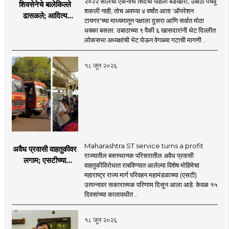
२०२२ सालची एकनाथ शिंदेंची पहिली बंडखोरी, उबाठा पचवू
शिवसेनेचे बालेकिल्ले
शकली नाही, तोच अवघ्या ४ वर्षांत आता 'ऑपरेशन
ढासळले; आदित्य
टायगर'च्या माध्यमातून पक्षाला दुसरा आणि सर्वात मोठा
ठाकरेंच्या नेतृत्वावरच
धक्का बसला. उबाठाच्या ९ पैकी ६ खासदारांनी थेट दिल्लीत
प्रश्नचिन्ह? ठाकरे ब्रँड
लोकसभा अध्यक्षांची भेट घेऊन वेगळ्या गटाची मागणी ..
नेमका कुठे चुकला?
१८ जून २०२६
Maharashtra ST service turns a profit
अवैध प्रवासी वाहतुकीवर
राज्यातील बसस्थानक परिसरातील अवैध प्रवासी
लगाम; एसटीच्या
वाहतुकीविरोधात राबविण्यात आलेल्या विशेष मोहिमेचा
उत्पन्नात १५ दिवसांत
महाराष्ट्र राज्य मार्ग परिवहन महामंडळाच्या (एसटी)
४३.८३ कोटींची वाढ!
उत्पन्नावर सकारात्मक परिणाम दिसून आला आहे. केवळ १५
दिवसांच्या कालावधीत ..
१८ जून २०२६