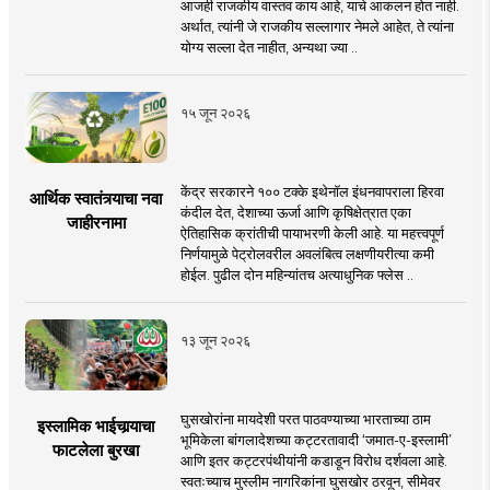
आजही राजकीय वास्तव काय आहे, याचे आकलन होत नाही.
अर्थात, त्यांनी जे राजकीय सल्लागार नेमले आहेत, ते त्यांना
योग्य सल्ला देत नाहीत, अन्यथा ज्या ..
१५ जून २०२६
केंद्र सरकारने १०० टक्के इथेनॉल इंधनवापराला हिरवा
आर्थिक स्वातंत्र्याचा नवा
कंदील देत, देशाच्या ऊर्जा आणि कृषिक्षेत्रात एका
जाहीरनामा
ऐतिहासिक क्रांतीची पायाभरणी केली आहे. या महत्त्वपूर्ण
निर्णयामुळे पेट्रोलवरील अवलंबित्व लक्षणीयरीत्या कमी
होईल. पुढील दोन महिन्यांतच अत्याधुनिक फ्लेस ..
१३ जून २०२६
घुसखोरांना मायदेशी परत पाठवण्याच्या भारताच्या ठाम
इस्लामिक भाईचार्‍याचा
भूमिकेला बांगलादेशच्या कट्टरतावादी ‘जमात-ए-इस्लामी’
फाटलेला बुरखा
आणि इतर कट्टरपंथीयांनी कडाडून विरोध दर्शवला आहे.
स्वतःच्याच मुस्लीम नागरिकांना घुसखोर ठरवून, सीमेवर