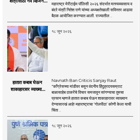
क्षेत्रासाठी नवे व्हिजन;
महाराष्ट्र मेरीटाईम पॉलिसी २०२६ संदर्भात मत्स्यव्यवसाय व
'महाराष्ट्र मेरीटाईम
बंदरे मंत्री नितेश राणे यांच्या अध्यक्षतेखाली सविस्तर आढावा
पॉलिसी २०२६'चा
बैठक आयोजित करण्यात आली. राज्यातील ..
प्रस्ताव
१८ जून २०२६
Navnath Ban Criticis Sanjay Raut
हातात कबाब घेऊन
"काँग्रेसच्या मांडीवर बसून वंदनीय हिंदुह्रदयसम्राट
शाकाहारावर व्याख्यान
बाळासाहेब ठाकरेंचे विचार समजावून सांगण्याचा तुमचा
देण्यासारखा राऊत यांचा
प्रयत्न म्हणजे हातात कबाब घेऊन शाकाहारावर व्याख्यान
प्रयत्न - नवनाथ बन
देण्यासारखं आहे! महाराष्ट्राचा ‘गोलपीठा’ कोणी केला याची
चिंता ..
१८ जून २०२६