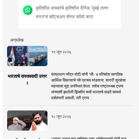
कृतिशील वाचकांचे कृतिशील दैनिक 'मुंबई तरुण
भारत'चं व्हॉट्सअप चॅनल फॉलो करा!
अग्रलेख
१९ जून २०२६
पंतप्रधान नरेंद्र मोदी यांनी 'जी- ७ परिषदेत जागतिक
भारताचे वास्तववादी उत्तर
आर्थिक विकासाचे नवे प्रारूप मांडताना, सागरी सुरक्षेचा
!
महत्त्वाचा मुद्दा उपस्थित केला. तसेच राष्ट्राध्यक्ष ट्रम्प
यांच्याशी झालेली द्विपक्षीय चर्चा भारताचे वाढते सामर्थ
दर्शवणारी असली, तरी ट्रम्प ..
१८ जून २०२६
‘उबाठा’ गटात चार वर्षांनंतर पुन्हा अपेक्षेप्रमााणे मोठी फूट