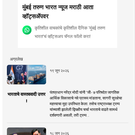
मुंबई तरुण भारत न्यूज मराठी आता
व्हॉट्सॲपवर
कृतिशील वाचकांचे कृतिशील दैनिक 'मुंबई तरुण
भारत'चं व्हॉट्सअप चॅनल फॉलो करा!
अग्रलेख
१९ जून २०२६
पंतप्रधान नरेंद्र मोदी यांनी 'जी- ७ परिषदेत जागतिक
भारताचे वास्तववादी उत्तर
आर्थिक विकासाचे नवे प्रारूप मांडताना, सागरी सुरक्षेचा
!
महत्त्वाचा मुद्दा उपस्थित केला. तसेच राष्ट्राध्यक्ष ट्रम्प
यांच्याशी झालेली द्विपक्षीय चर्चा भारताचे वाढते सामर्थ
दर्शवणारी असली, तरी ट्रम्प ..
१८ जून २०२६