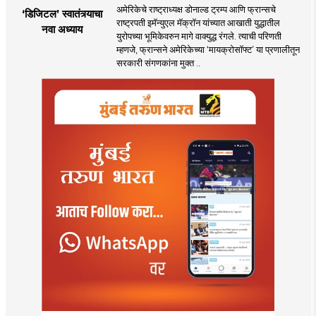
अमेरिकेचे राष्ट्राध्यक्ष डोनाल्ड ट्रम्प आणि फ्रान्सचे
‘डिजिटल’ स्वातंत्र्याचा
राष्ट्रपती इमॅन्युएल मॅक्रॉन यांच्यात आखाती युद्धातील
नवा अध्याय
युरोपच्या भूमिकेवरुन मागे वाक्युद्ध रंगले. त्याची परिणती
म्हणजे, फ्रान्सने अमेरिकेच्या ‘मायक्रोसॉफ्ट’ या प्रणालीतून
सरकारी संगणकांना मुक्त ..