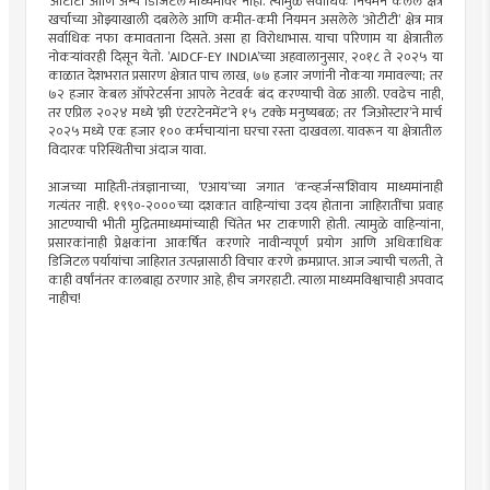
‘ओटीटी’ आणि अन्य डिजिटल माध्यमांवर नाही. त्यामुळे सर्वाधिक नियमन केलेले क्षेत्र
खर्चाच्या ओझ्याखाली दबलेले आणि कमीत-कमी नियमन असलेले ‘ओटीटी’ क्षेत्र मात्र
सर्वाधिक नफा कमावताना दिसते. असा हा विरोधाभास. याचा परिणाम या क्षेत्रातील
नोकर्‍यांवरही दिसून येतो. ’AIDCF-EY INDIA’च्या अहवालानुसार, २०१८ ते २०२५ या
काळात देशभरात प्रसारण क्षेत्रात पाच लाख, ७७ हजार जणांनी नोेकर्‍या गमावल्या; तर
७२ हजार केबल ऑपरेटर्सना आपले नेटवर्क बंद करण्याची वेळ आली. एवढेच नाही,
तर एप्रिल २०२४ मध्ये ‘झी एंटरटेनमेंट’ने १५ टक्के मनुष्यबळ; तर ‘जिओस्टार’ने मार्च
२०२५ मध्ये एक हजार १०० कर्मचार्‍यांना घरचा रस्ता दाखवला. यावरून या क्षेत्रातील
विदारक परिस्थितीचा अंदाज यावा.
आजच्या माहिती-तंत्रज्ञानाच्या, ‘एआय’च्या जगात ‘कन्व्हर्जन्स’शिवाय माध्यमांनाही
गत्यंतर नाही. १९९०-२०००च्या दशकात वाहिन्यांचा उदय होताना जाहिरातींचा प्रवाह
आटण्याची भीती मुद्रितमाध्यमांच्याही चिंतेत भर टाकणारी होती. त्यामुळे वाहिन्यांना,
प्रसारकांनाही प्रेक्षकांना आकर्षित करणारे नावीन्यपूर्ण प्रयोग आणि अधिकाधिक
डिजिटल पर्यायांचा जाहिरात उत्पन्नासाठी विचार करणे क्रमप्राप्त. आज ज्याची चलती, ते
काही वर्षांनंतर कालबाह्य ठरणार आहे, हीच जगरहाटी. त्याला माध्यमविश्वाचाही अपवाद
नाहीच!