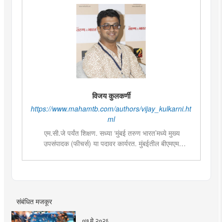
विजय कुलकर्णी
https://www.mahamtb.com/authors/vijay_kulkarni.ht
ml
एम.सी.जे पर्यंत शिक्षण. सध्या ‘मुंबई तरुण भारत’मध्ये मुख्य
उपसंपादक (फीचर्स) या पदावर कार्यरत. मुंबईतील बीएमएम
महाविद्यालयांमध्ये पत्रकारितेतील विषयांसाठी व्हिजिटिंग फॅक्लटी
म्हणून कार्यरत. चालू घडामोडी, सामाजिक विषय, युवा पिढीला आवडेल
असे लेखन आणि वृत्तपत्रातील मांडणी आणि सजावटीमध्ये विशेष रुची
संबंधित मजकूर
०७ मे २०२६