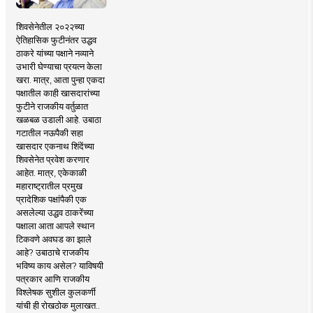
शिवसेनेतील २०२२च्या
ऐतिहासिक फुटीनंतर उद्धव
ठाकरे यांच्या पक्षाने नव्याने
उभारी घेण्याचा प्रयत्न केला
खरा. मात्र, आता पुन्हा एकदा
पक्षातील काही खासदारांच्या
फुटीने राजकीय वर्तुळात
खळबळ उडाली आहे. उबाठा
गटातील नऊपैकी सहा
खासदार एकनाथ शिंदेंच्या
शिवसेनेत प्रवेश करणार
आहेत. मात्र, एकेकाळी
महाराष्ट्रातील प्रमुख
प्रादेशिक पक्षांपैकी एक
असलेल्या उद्धव ठाकरेंच्या
पक्षाला आता आपले स्थान
टिकवणे अवघड का झाले
आहे? उबाठाचे राजकीय
भविष्य काय असेल? याविषयी
पत्रकार आणि राजकीय
विश्लेषक सुशील कुलकर्णी
यांची ही रोखठोक मुलाखत..