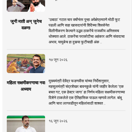
‘उबाठा’ गटात चार वर्षांनंतर पुन्हा अपेक्षेप्रमााणे मोठी फूट
जुनी माती अन् जुनेच
पडली आणि सहा खासदारांनी शिंदेंच्या शिवसेनेत
वळण!
विलीनीकरण केल्याने उद्धव ठाकरेंचे राजकीय अस्तित्वच
धोक्यात आले. ठाकरेंचा पराकोटीचा अहंकार आणि संवादाचा
अभाव, यामुळेच हा दुसर्‍या फुटीचाही अंक ..
१७ जून २०२६
मुख्यमंत्री देवेंद्र फडणवीस यांच्या निर्देशानुसार,
महिला सक्षमीकरणाचा नवा
महसूलमंत्री चंद्रशेखर बावनकुळे यांनी जाहीर केलेला ‘एक
अध्याय
बचत गट, एक हेक्टर जागा’ हा निर्णय महिला सक्षमीकरणाच्या
दिशेने टाकलेले एक ऐतिहासिक पाऊल म्हणावे लागेल. बांबू
आणि चारा लागवडीतून महिलांसाठी शाश्वत ..
१६ जून २०२६