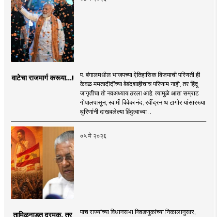
प. बंगालमधील भाजपच्या ऐतिहासिक विजयाची परिणती ही
वाटेचा राजमार्ग करूया...!
केवळ ममतादीदींच्या बेबंदशाहीचाच परिणाम नाही, तर हिंदू
जागृतीचा तो नवअध्याय ठरला आहे. त्यामुळे आता सम्राट
गोपालपासून, स्वामी विवेकानंद, रवींद्रनाथ टागोर यांसारख्या
धुरिणांनी दाखवलेल्या हिंदुत्वाच्या ..
०५ मे २०२६
पाच राज्यांच्या विधानसभा निवडणुकांच्या निकालानुसार,
तामिळनाडूत द्रमुक, तर