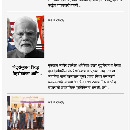
कर्तृत्व गाजवणारी व्यक्ती ..
०३ मे २०२६
नुकताच जाहीर झालेला अमेरिका-इराण युद्धविराम हा केवळ
'पेट्रोयुआन विरुद्ध
दोन देशांमधील संघर्ष थांबवण्याचा प्रयत्न नाही, तर तो
पेट्रोडॉलर' आणि
जागतिक ऊर्जा बाजाराला पुन्हा एकदा स्थिर करण्याची
भारताचा 'पेट्रो-रुपी'
धडपड आहे. कच्च्या तेलाचे दर १५ टक्क्यांनी घसरणे ही
संकल्प
बाजाराची तात्कालिक प्रतिक्रिया असली, तरी ..
०३ मे २०२६