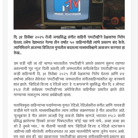
दि. ३१ डिसेंबर २०२५ रोजी जगप्रसिद्ध संगीत वाहिनी ‘एमटीव्ही’ने प्रेक्षकांचा निरोप
घेतला. तसेच देशभरात गेल्या तीन वर्षांत ५० वाहिन्यांनीही त्यांचे प्रसारण बंद केले.
त्यानिमित्ताने आजच्या डिजिटल युगातील बदलत्या माध्यमविश्वाचे आकलन करणारा हा
लेख...
‘हम कहीं नहीं जा रहें’ म्हणत भारतातील ‘एमटीव्ही’ने आपले प्रसारण सुरूच राहणार
असल्याची ‘गूड न्यूज’ दिली असली, तरी जगभरातील संगीतकेंद्रित ‘एमटीव्ही’च्या अन्य
काही वाहिन्यांनी दि. ३१ डिसेंबर २०२५ रोजी प्रेक्षकांचा निरोप घेतला आणि ४४
वर्षांच्या अविरत सेवेनंतर ‘एमटीव्ही’च्या जगभरातील संगीतवाहिन्यांवरील सूर कायमचे
शांत झाले. ‘व्हिडिओ किल्ड द रेडिओ स्टार’ हे ‘द बगल्स’चे सुप्रसिद्ध गीत दि. १ ऑगस्ट
१९८१ रोजी सर्वप्रथम ‘एमटीव्ही’च्या अमेरिकेतील वाहिनीवर प्रसारित झाले होते.
गाण्याच्या नावातूनच त्याचा अर्थबोधही व्हावा.
चलचित्रयुक्त वाहिन्यांच्या पदार्पणाच्या युगात रेडिओ, रेडिओवरील संगीत आणि गायकही
काहीसे मागे पडले. माध्यमविश्वातील त्याच तांत्रिक संक्रमणावर हे गीत आधारित आहे.
‘युट्यूब’वर हे गीत आपण आजही ऐकू शकतो. विशेष म्हणजे, भारतात १९८२ साली
प्रसिद्ध झालेल्या ‘डिस्को डान्सर’ चित्रपटातील ‘कोई यहा नाचे नाचे... अव्वा अव्वा हम
को हैं तुमसे प्यार...’ या गीताची चालही याच ‘व्हिडिओ किल्ड द रेडिओ स्टार’वरून
जशीच्या तशी चोरलेली. संगीतजगतात तर अशा चालचोरीचे म्हणा जुनेच चलन. असो.
पण, मुद्दा हाच की, चार दशकांनंतर ‘एमटीव्ही’वर आपल्या संगीतवाहिन्यांचे प्रसारण बंद