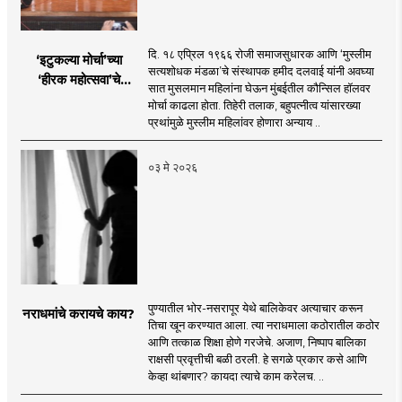
दि. १८ एप्रिल १९६६ रोजी समाजसुधारक आणि ‘मुस्लीम
‘इटुकल्या मोर्चा’च्या
सत्यशोधक मंडळा’चे संस्थापक हमीद दलवाई यांनी अवघ्या
‘हीरक महोत्सवा’चे
सात मुसलमान महिलांना घेऊन मुंबईतील कौन्सिल हॉलवर
लखलखते पैलू
मोर्चा काढला होता. तिहेरी तलाक, बहुपत्नीत्व यांसारख्या
प्रथांमुळे मुस्लीम महिलांवर होणारा अन्याय ..
०३ मे २०२६
पुण्यातील भोर-नसरापूर येथे बालिकेवर अत्याचार करून
नराधमांचे करायचे काय?
तिचा खून करण्यात आला. त्या नराधमाला कठोरातील कठोर
आणि तत्काळ शिक्षा होणे गरजेचे. अजाण, निष्पाप बालिका
राक्षसी प्रवृत्तीची बळी ठरली. हे सगळे प्रकार कसे आणि
केव्हा थांबणार? कायदा त्याचे काम करेलच. ..