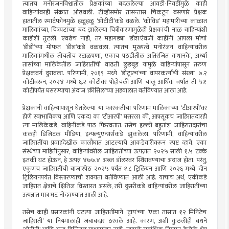
त्यातच मनोरंजनविश्वातील प्रेक्षकांच्या बदललेल्या आवडी-निवडींमुळे काही
वाहिन्यांवरही संक्रात ओढवली. टीव्हीसमोर तासन्तास चिकटून बसणारे प्रेक्षक
हातातील स्मार्टफोनमुळे हळूहळू ‘ओटीटी’कडे वळले. ‘कोविड’ महामारीच्या काळात
मालिकांच्या, चित्रपटांच्या बंद झालेल्या चित्रीकरणामुळेही प्रेक्षकांची नाळ वाहिन्यांशी
काहीशी तुटली. एवढेच नाही, तर महागड्या ‘डीश’ऐवजी काहींनी आपला मोर्चा
‘डीडी’च्या मोफत ‘डीश’कडे वळवला. त्यातच मुख्यत्वे मनोरंजन वाहिन्यांवरील
मालिकांमधील तोचतोच रटाळपणा, एकाच पठडीतील अतिरंजित कथानके, अर्ध्या
तासांच्या मालिकेतील जाहिरातींची वाढती लुडबूड यामुळे वाहिन्यांपासून तरुण
प्रेक्षकवर्ग दुरावला. परिणामी, २०१९ मध्ये ‘डीटूएच’च्या वापरकर्त्यांची संख्या ७.२
कोटींवरून, २०२४ मध्ये ६.२ कोटींवर पोहोचली आणि चालू आर्थिक वर्षात ती ५.१
कोटींपर्यंत घसरण्याचा अंदाज ‘क्रीसिल’च्या अहवालात वर्तविण्यात आला आहे.
प्रेक्षकांनी वाहिन्यांपासून घेतलेल्या या फारकतीचा परिणाम मालिकांच्या ‘टीआरपी’वर
होणे स्वाभाविकच आणि एकदा का ‘टीआरपी’ घसरला की, आपसूकच जाहिरातदारही
त्या मालिकेकडे, वाहिनीकडे पाठ फिरवतात. तसेच हल्ली बहुतांश जाहिरातदारांचा
कलही डिजिटल मीडिया, इन्फ्ल्युएन्सर्सकडे झुकलेला. परिणामी, वाहिन्यांवरील
जाहिरातींचा प्रवाहदेखील कालौघात आटल्याचे आकडेवारीवरून स्पष्ट व्हावे. एका
संस्थेच्या माहितीनुसार, वाहिन्यांवरील जाहिरातीच्या उत्पन्नात २०२५ साली १.५ टक्के
इतकी घट होऊन, हे उत्पन्न ४७७.४ अब्ज डॉलरवर स्थिरावण्याचा अंदाज होता. परंतु,
एकूणच जाहिरातींची बाजारपेठ २०२५ पर्यंत १.८ ट्रिलियन आणि २०२६ मध्ये दोन
ट्रिलियनपर्यंत विस्तारण्याची शक्यता वर्तविण्यात आली आहे. याचाच अर्थ, एकीकडे
जाहिरात क्षेत्राचे क्षितिज विस्तारत असले, तरी दुसरीकडे वाहिन्यांवरील जाहिरातींच्या
उत्पन्नात मात्र घट नोंदवण्यात आली आहे.
तसेच काही प्रसारकांनी घटत्या जाहिरातींमागे ‘ट्राय’च्या ‘एका तासात १२ मिनिटेच
जाहिराती’ या नियमालाही जबाबदार ठरवले आहे. कारण, अशी कुठलीही बंधने