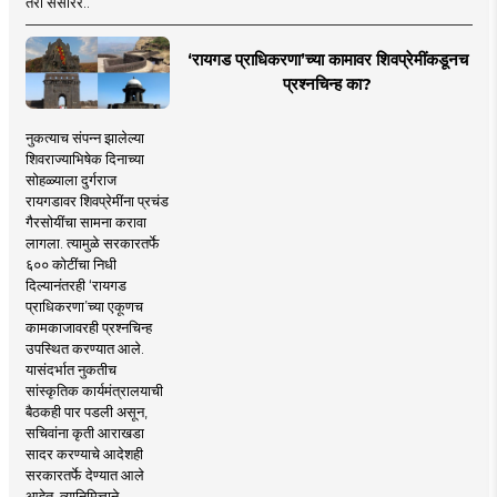
तरी संसारर..
‘रायगड प्राधिकरणा’च्या कामावर शिवप्रेमींकडूनच
प्रश्नचिन्ह का?
नुकत्याच संपन्न झालेल्या
शिवराज्याभिषेक दिनाच्या
सोहळ्याला दुर्गराज
रायगडावर शिवप्रेमींना प्रचंड
गैरसोयींचा सामना करावा
लागला. त्यामुळे सरकारतर्फे
६०० कोटींचा निधी
दिल्यानंतरही ‘रायगड
प्राधिकरणा’च्या एकूणच
कामकाजावरही प्रश्नचिन्ह
उपस्थित करण्यात आले.
यासंदर्भात नुकतीच
सांस्कृतिक कार्यमंत्रालयाची
बैठकही पार पडली असून,
सचिवांना कृती आराखडा
सादर करण्याचे आदेशही
सरकारतर्फे देण्यात आले
आहेत. त्यानिमित्ताने