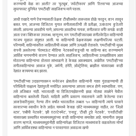
करण्याची वेळ का आली? तर ‘युट्यूब’, ‘स्पॉटीफाय’ आणि ‘रिल्स’च्या आजच्या
सुपरफास्ट दुनियेत ‘एमटीव्ही’ साहजिकच मागे पडला.
आधी एखादे गाणे ऐकण्यासाठी प्रेक्षक टीव्हीसमोर तासन्तास डोळे फाडून, कान लावून
बसत. पण, आजच्या डिजिटल युगात संगीतासाठीची ती प्रतीक्षा, उत्कंठाच कुठेतरी
संपली. आपल्या आवडीचे गाणे, आपल्या आवडीचा गायक, संगीतकार वगैरे सगळे काही
आता एका क्लिकवर उपलब्ध. म्हणूनच, मग ‘एमटीव्ही’सारख्या संगीतकेंद्रित वाहिन्यांची
गरजच मुळात संपुष्टात आली. या वाहिन्यांची प्रेक्षकसंख्या लक्षणीयरित्या घटली.
परिणामी, वाहिन्यांवरील जाहिरातींची संख्या आणि उत्पन्नही रोडावले. ‘एमटीव्ही’ची मुख्य
कंपनी असलेल्या ‘पॅरामाऊंट मीडिया नेटवर्क्स’कडूनही या वाहिन्या बंद करण्यामागे
आर्थिक चणचणीचे कारण देण्यात आले. साहजिकच, जाहिरातींच्या उत्पन्नाशिवाय अशा
मोठाल्या वाहिन्यांचा डोलारा सांभाळणे हे केवळ अशक्यप्राय. अखेरीस ‘एमटीव्ही’च्या
संगीतवाहिन्यांचा आवाज युके, जर्मनी, हंगेरी, ऑस्ट्रेलिया, ब्राझील यांसारख्या काही
देशांत कायमचा बंद झाला.
‘एमटीव्ही’च्या उदाहरणावरून मनोरंजन क्षेत्रातील वाहिन्यांनी गाशा गुंडाळण्याची ही
परिस्थिती पाश्चात्त्य देशांपुरती मर्यादित असल्याचा आपला समज होणे स्वाभाविक. पण,
तसे अजिबात नाही. भारतातही या डिजिटायझेशनची झळ मोठ्या संख्येने येथील
वाहिन्यांना बसलेली दिसते. माहिती आणि प्रसारण मंत्रालयाने जारी केलेल्या एका
आकडेवारीनुसार, गेल्या तीन वर्षांत भारतातील तब्बल ५० वाहिन्यांनी त्यांचे परवाने
सरकारच्या स्वाधीन केले आहेत. यामध्ये केवळ छोटे माध्यमसमूह नाहीत, तर ‘जिओ
स्टार’, ‘एबीपी नेटवर्क’, ‘झी एंटरटेनमेंट’, ‘एनाडू’, ‘टीव्ही टुडे नेटवर्क’, ‘एनडीटीव्ही’
यांसारख्या प्रस्थापित माध्यमसमूहांच्या काही वाहिन्यांचा समावेश आहे. यामागील प्रमुख
कारण म्हणजे, माध्यमसमूहांनीही वाहिन्यांपेक्षा डिजिटल माध्यमांकडे वळवलेला मोर्चा
आणि आर्थिकदृष्ट्या वाहिन्यांचा न परवडणारा अवाढव्य खर्च!