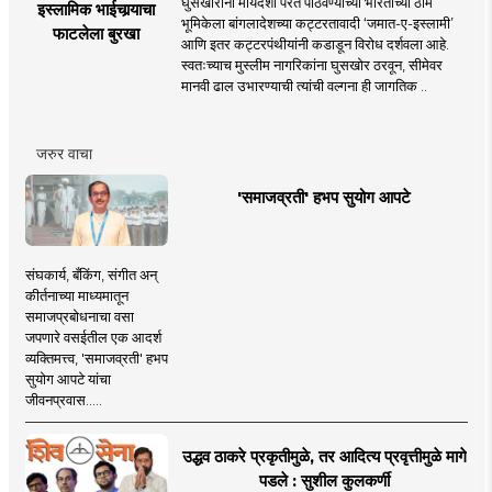
घुसखोरांना मायदेशी परत पाठवण्याच्या भारताच्या ठाम
इस्लामिक भाईचार्‍याचा
भूमिकेला बांगलादेशच्या कट्टरतावादी ‘जमात-ए-इस्लामी’
फाटलेला बुरखा
आणि इतर कट्टरपंथीयांनी कडाडून विरोध दर्शवला आहे.
स्वतःच्याच मुस्लीम नागरिकांना घुसखोर ठरवून, सीमेवर
मानवी ढाल उभारण्याची त्यांची वल्गना ही जागतिक ..
जरुर वाचा
'समाजव्रती' हभप सुयोग आपटे
संघकार्य, बँकिंग, संगीत अन्
कीर्तनाच्या माध्यमातून
समाजप्रबोधनाचा वसा
जपणारे वसईतील एक आदर्श
व्यक्तिमत्त्व, 'समाजव्रती' हभप
सुयोग आपटे यांचा
जीवनप्रवास.....
उद्धव ठाकरे प्रकृतीमुळे, तर आदित्य प्रवृत्तीमुळे मागे
पडले : सुशील कुलकर्णी