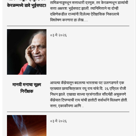
तामिळनाडूमधून सत्ताधारी द्रमुक, तर केरळम्मधून डाव्यांची
केरळम्मध्ये डावे भुईसपाट!
सत्ता अक्षरश: भुईसपाट झाली. त्यानिमित्ताने या दोन्ही
दक्षिणेकडील राज्यांनी दिलेल्या ऐतिहासिक निकालाचे
विश्लेषण करणारा हा लेख.....
०३ मे २०२६
आपल्या कॅमेर्‍यातून बदलत्या भारताचा पट उलगडणारे एक
मानवी मनाचा सूक्ष्म
प्रख्यात छायाचित्रकार रघु राय यांचे दि. २६ एप्रिल रोजी
निरीक्षक
निधन झाले. एखाद्या साध्या प्रसंगातील सौंदर्यही अचूकपणे
कॅमेर्‍यात टिपण्याची राय यांची हातोटी सर्वार्थाने विलक्षण होती.
सत्ता, एकाकीपणा आणि ..
०३ मे २०२६