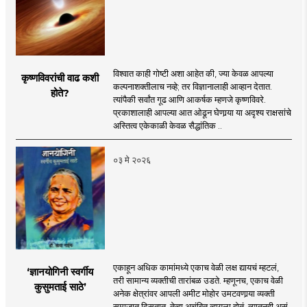
विश्वात काही गोष्टी अशा आहेत की, ज्या केवळ आपल्या
कृष्णविवरांची वाढ कशी
कल्पनाशक्तीलाच नव्हे; तर विज्ञानालाही आव्हान देतात.
होते?
त्यांपैकी सर्वांत गूढ आणि आकर्षक म्हणजे कृष्णविवरे.
प्रकाशालाही आपल्या आत ओढून घेणार्‍या या अदृश्य राक्षसांचे
अस्तित्व एकेकाळी केवळ सैद्धांतिक ..
०३ मे २०२६
एकाहून अधिक कामांमध्ये एकाच वेळी लक्ष द्यायचं म्हटलं,
‘ज्ञानयोगिनी स्वर्गीय
तरी सामान्य व्यक्तीची तारांबळ उडते. म्हणूनच, एकाच वेळी
कुसुमताई साठे’
अनेक क्षेत्रांवर आपली अमीट मोहोर उमटवणार्‍या व्यक्ती
समाजात दिसतात, तेव्हा अचंबित व्हायला होतं. त्यातूनही असं