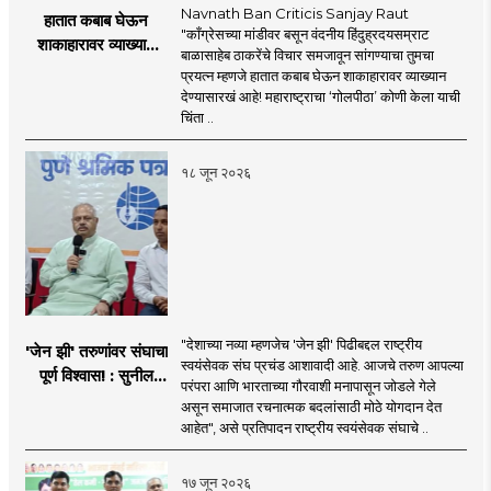
Navnath Ban Criticis Sanjay Raut
हातात कबाब घेऊन
"काँग्रेसच्या मांडीवर बसून वंदनीय हिंदुह्रदयसम्राट
शाकाहारावर व्याख्यान
बाळासाहेब ठाकरेंचे विचार समजावून सांगण्याचा तुमचा
देण्यासारखा राऊत यांचा
प्रयत्न म्हणजे हातात कबाब घेऊन शाकाहारावर व्याख्यान
प्रयत्न - नवनाथ बन
देण्यासारखं आहे! महाराष्ट्राचा ‘गोलपीठा’ कोणी केला याची
चिंता ..
१८ जून २०२६
"देशाच्या नव्या म्हणजेच 'जेन झी' पिढीबद्दल राष्ट्रीय
'जेन झी' तरुणांवर संघाचा
स्वयंसेवक संघ प्रचंड आशावादी आहे. आजचे तरुण आपल्या
पूर्ण विश्वास! : सुनील
परंपरा आणि भारताच्या गौरवाशी मनापासून जोडले गेले
आंबेकर
असून समाजात रचनात्मक बदलांसाठी मोठे योगदान देत
आहेत", असे प्रतिपादन राष्ट्रीय स्वयंसेवक संघाचे ..
१७ जून २०२६