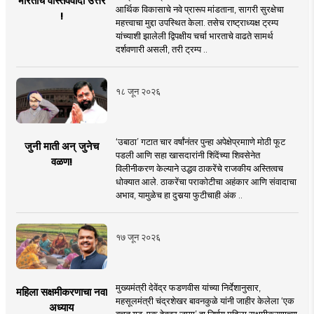
भारताचे वास्तववादी उत्तर
आर्थिक विकासाचे नवे प्रारूप मांडताना, सागरी सुरक्षेचा
!
महत्त्वाचा मुद्दा उपस्थित केला. तसेच राष्ट्राध्यक्ष ट्रम्प
यांच्याशी झालेली द्विपक्षीय चर्चा भारताचे वाढते सामर्थ
दर्शवणारी असली, तरी ट्रम्प ..
१८ जून २०२६
‘उबाठा’ गटात चार वर्षांनंतर पुन्हा अपेक्षेप्रमााणे मोठी फूट
जुनी माती अन् जुनेच
पडली आणि सहा खासदारांनी शिंदेंच्या शिवसेनेत
वळण!
विलीनीकरण केल्याने उद्धव ठाकरेंचे राजकीय अस्तित्वच
धोक्यात आले. ठाकरेंचा पराकोटीचा अहंकार आणि संवादाचा
अभाव, यामुळेच हा दुसर्‍या फुटीचाही अंक ..
१७ जून २०२६
मुख्यमंत्री देवेंद्र फडणवीस यांच्या निर्देशानुसार,
महिला सक्षमीकरणाचा नवा
महसूलमंत्री चंद्रशेखर बावनकुळे यांनी जाहीर केलेला ‘एक
अध्याय
बचत गट, एक हेक्टर जागा’ हा निर्णय महिला सक्षमीकरणाच्या