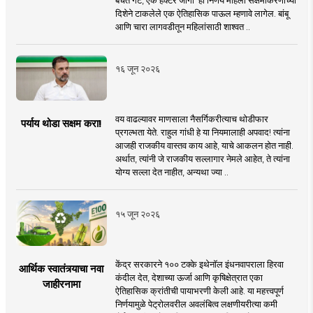
दिशेने टाकलेले एक ऐतिहासिक पाऊल म्हणावे लागेल. बांबू
आणि चारा लागवडीतून महिलांसाठी शाश्वत ..
१६ जून २०२६
वय वाढल्यावर माणसाला नैसर्गिकरीत्याच थोडीफार
पर्याय थोडा सक्षम करा!
प्रगल्भता येते. राहुल गांधी हे या नियमालाही अपवाद! त्यांना
आजही राजकीय वास्तव काय आहे, याचे आकलन होत नाही.
अर्थात, त्यांनी जे राजकीय सल्लागार नेमले आहेत, ते त्यांना
योग्य सल्ला देत नाहीत, अन्यथा ज्या ..
१५ जून २०२६
केंद्र सरकारने १०० टक्के इथेनॉल इंधनवापराला हिरवा
आर्थिक स्वातंत्र्याचा नवा
कंदील देत, देशाच्या ऊर्जा आणि कृषिक्षेत्रात एका
जाहीरनामा
ऐतिहासिक क्रांतीची पायाभरणी केली आहे. या महत्त्वपूर्ण
निर्णयामुळे पेट्रोलवरील अवलंबित्व लक्षणीयरीत्या कमी