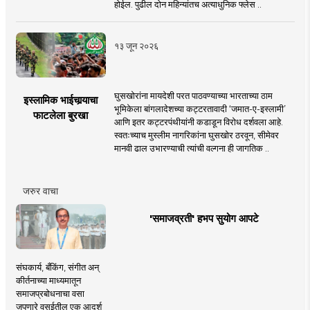
होईल. पुढील दोन महिन्यांतच अत्याधुनिक फ्लेस ..
१३ जून २०२६
घुसखोरांना मायदेशी परत पाठवण्याच्या भारताच्या ठाम
इस्लामिक भाईचार्‍याचा
भूमिकेला बांगलादेशच्या कट्टरतावादी ‘जमात-ए-इस्लामी’
फाटलेला बुरखा
आणि इतर कट्टरपंथीयांनी कडाडून विरोध दर्शवला आहे.
स्वतःच्याच मुस्लीम नागरिकांना घुसखोर ठरवून, सीमेवर
मानवी ढाल उभारण्याची त्यांची वल्गना ही जागतिक ..
जरुर वाचा
'समाजव्रती' हभप सुयोग आपटे
संघकार्य, बँकिंग, संगीत अन्
कीर्तनाच्या माध्यमातून
समाजप्रबोधनाचा वसा
जपणारे वसईतील एक आदर्श