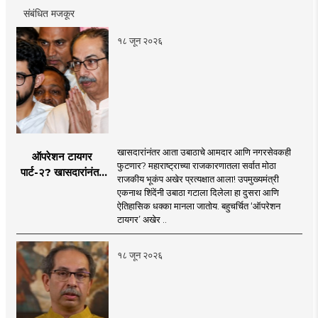
संबंधित मजकूर
१८ जून २०२६
खासदारांनंतर आता उबाठाचे आमदार आणि नगरसेवकही
ऑपरेशन टायगर
फुटणार? महाराष्ट्राच्या राजकारणातला सर्वात मोठा
पार्ट-२? खासदारांनंतर
राजकीय भूकंप अखेर प्रत्यक्षात आला! उपमुख्यमंत्री
आता आमदार आणि
एकनाथ शिंदेंनी उबाठा गटाला दिलेला हा दुसरा आणि
नगरसेवकही शिंदेंच्या
ऐतिहासिक धक्का मानला जातोय. बहुचर्चित ‘ऑपरेशन
वाटेवर?
टायगर’ अखेर ..
१८ जून २०२६