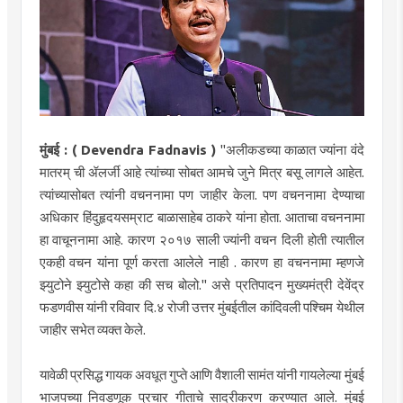
मुंबई : ( Devendra Fadnavis )
"अलीकडच्या काळात ज्यांना वंदे
मातरम् ची ॲलर्जी आहे त्यांच्या सोबत आमचे जुने मित्र बसू लागले आहेत.
त्यांच्यासोबत त्यांनी वचननामा पण जाहीर केला. पण वचननामा देण्याचा
अधिकार हिंदुहृदयसम्राट बाळासाहेब ठाकरे यांना होता. आताचा वचननामा
हा वाचूननामा आहे. कारण २०१७ साली ज्यांनी वचन दिली होती त्यातील
एकही वचन यांना पूर्ण करता आलेले नाही . कारण हा वचननामा म्हणजे
झ्युटोने झ्युटोसे कहा की सच बोलो." असे प्रतिपादन मुख्यमंत्री देवेंद्र
फडणवीस यांनी रविवार दि.४ रोजी उत्तर मुंबईतील कांदिवली पश्चिम येथील
जाहीर सभेत व्यक्त केले.
यावेळी प्रसिद्ध गायक अवधूत गुप्ते आणि वैशाली सामंत यांनी गायलेल्या मुंबई
भाजपच्या निवडणूक प्रचार गीताचे सादरीकरण करण्यात आले. मुंबई