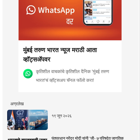
मुंबई तरुण भारत न्यूज मराठी आता
व्हॉट्सॲपवर
कृतिशील वाचकांचे कृतिशील दैनिक 'मुंबई तरुण
भारत'चं व्हॉट्सअप चॅनल फॉलो करा!
अग्रलेख
१९ जून २०२६
पंतप्रधान नरेंद्र मोदी यांनी 'जी- ७ परिषदेत जागतिक