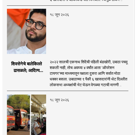
विलीन होण्याचा प्रस्ताव?
१८ जून २०२६
२०२२ सालची एकनाथ शिंदेंची पहिली बंडखोरी, उबाठा पचवू
शिवसेनेचे बालेकिल्ले
शकली नाही, तोच अवघ्या ४ वर्षांत आता 'ऑपरेशन
ढासळले; आदित्य
टायगर'च्या माध्यमातून पक्षाला दुसरा आणि सर्वात मोठा
ठाकरेंच्या नेतृत्वावरच
धक्का बसला. उबाठाच्या ९ पैकी ६ खासदारांनी थेट दिल्लीत
प्रश्नचिन्ह? ठाकरे ब्रँड
लोकसभा अध्यक्षांची भेट घेऊन वेगळ्या गटाची मागणी ..
नेमका कुठे चुकला?
१८ जून २०२६