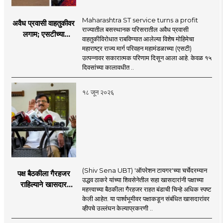
Maharashtra ST service turns a profit
अवैध प्रवासी वाहतुकीवर
राज्यातील बसस्थानक परिसरातील अवैध प्रवासी
लगाम; एसटीच्या
वाहतुकीविरोधात राबविण्यात आलेल्या विशेष मोहिमेचा
उत्पन्नात १५ दिवसांत
महाराष्ट्र राज्य मार्ग परिवहन महामंडळाच्या (एसटी)
४३.८३ कोटींची वाढ!
उत्पन्नावर सकारात्मक परिणाम दिसून आला आहे. केवळ १५
दिवसांच्या कालावधीत ..
१८ जून २०२६
(Shiv Sena UBT) 'ऑपरेशन टायगर'च्या चर्चेदरम्यान
पक्ष बैठकीला गैरहजर
उद्धव ठाकरे यांच्या शिवसेनेतील सहा खासदारांनी पक्षाच्या
राहिल्याने खासदार
महत्त्वाच्या बैठकीला गैरहजर राहत बंडाची चिन्हे अधिक स्पष्ट
अपात्र ठरू शकतात का?
केली आहेत. या पार्श्वभूमीवर पक्षाकडून संबंधित खासदारांवर
व्हीप आणि कायदा नेमकं
व्हीपचे उल्लंघन केल्याप्रकरणी ..
काय सांगतो?