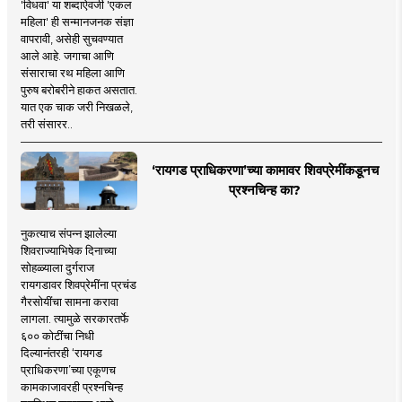
'विधवा' या शब्दाऐवजी 'एकल
महिला' ही सन्मानजनक संज्ञा
वापरावी, असेही सुचवण्यात
आले आहे. जगाचा आणि
संसाराचा रथ महिला आणि
पुरुष बरोबरीने हाकत असतात.
यात एक चाक जरी निखळले,
तरी संसारर..
‘रायगड प्राधिकरणा’च्या कामावर शिवप्रेमींकडूनच
प्रश्नचिन्ह का?
नुकत्याच संपन्न झालेल्या
शिवराज्याभिषेक दिनाच्या
सोहळ्याला दुर्गराज
रायगडावर शिवप्रेमींना प्रचंड
गैरसोयींचा सामना करावा
लागला. त्यामुळे सरकारतर्फे
६०० कोटींचा निधी
दिल्यानंतरही ‘रायगड
प्राधिकरणा’च्या एकूणच
कामकाजावरही प्रश्नचिन्ह