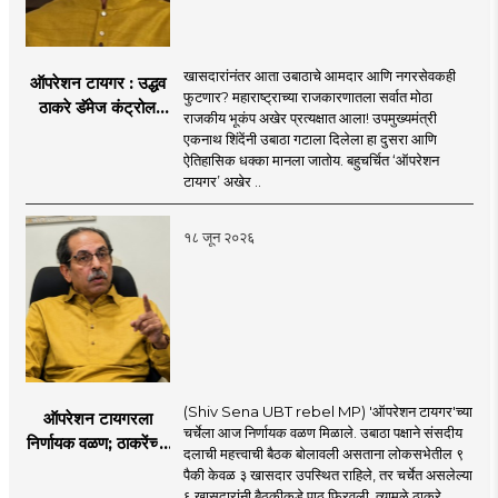
खासदारांनंतर आता उबाठाचे आमदार आणि नगरसेवकही
ऑपरेशन टायगर : उद्धव
फुटणार? महाराष्ट्राच्या राजकारणातला सर्वात मोठा
ठाकरे डॅमेज कंट्रोल
राजकीय भूकंप अखेर प्रत्यक्षात आला! उपमुख्यमंत्री
करण्यात सपशेल अपयशी!
एकनाथ शिंदेंनी उबाठा गटाला दिलेला हा दुसरा आणि
सहा खासदारांनंतर
ऐतिहासिक धक्का मानला जातोय. बहुचर्चित ‘ऑपरेशन
आमदारांसह नगरसेवकही
टायगर’ अखेर ..
शिंदेंकडे जाण्याच्या चर्चा
सुरू
१८ जून २०२६
(Shiv Sena UBT rebel MP) 'ऑपरेशन टायगर'च्या
ऑपरेशन टायगरला
चर्चेला आज निर्णायक वळण मिळाले. उबाठा पक्षाने संसदीय
निर्णायक वळण; ठाकरेंच्या
दलाची महत्त्वाची बैठक बोलावली असताना लोकसभेतील ९
बैठकीला ६ खासदार
पैकी केवळ ३ खासदार उपस्थित राहिले, तर चर्चेत असलेल्या
गैरहजर, थेट शिंदे सेनेत
६ खासदारांनी बैठकीकडे पाठ फिरवली. त्यामुळे ठाकरे ..