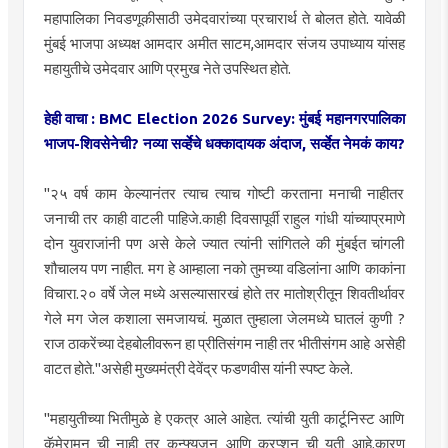
महापालिका निवडणूकीसाठी उमेदवारांच्या प्रचारार्थ ते बोलत होते. यावेळी
मुंबई भाजपा अध्यक्ष आमदार अमीत साटम,आमदार संजय उपाध्याय यांसह
महायुतीचे उमेदवार आणि प्रमुख नेते उपस्थित होते.
हेही वाचा : BMC Election 2026 Survey: मुंबई महानगरपालिका
भाजप-शिवसेनेची? नव्या सर्व्हेचे धक्कादायक अंदाज, सर्व्हेत नेमकं काय?
"२५ वर्ष काम केल्यानंतर त्याच त्याच गोष्टी करताना मनाची नाहीतर
जनाची तर काही वाटली पाहिजे.काही दिवसापूर्वी राहुल गांधी यांच्याप्रमाणे
दोन युवराजांनी पण असे केले ज्यात त्यांनी सांगितले की मुंबईत चांगली
शौचालय पण नाहीत. मग हे आम्हाला नको तुमच्या वडिलांना आणि काकांना
विचारा.२० वर्षे जेल मध्ये असल्यासारखं होते तर मातोश्रीतून शिवतीर्थावर
गेले मग जेल कशाला समजायचं. मुळात तुम्हाला जेलमध्ये घातलं कुणी ?
राज ठाकरेंच्या देहबोलीवरून हा प्रीतिसंगम नाही तर भीतीसंगम आहे असेही
वाटत होते."असेही मुख्यमंत्री देवेंद्र फडणवीस यांनी स्पष्ट केले.
"महायुतीच्या भितीमुळे हे एकत्र आले आहेत. त्यांची युती कार्टूनिस्ट आणि
कॅमेरामन ची नाही तर कन्फ्युजन आणि करप्शन ची युती आहे.कारण