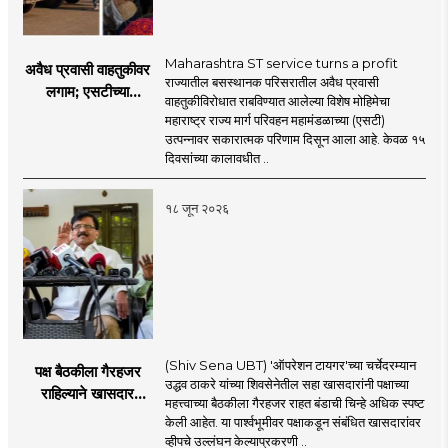
Maharashtra ST service turns a profit
अवैध प्रवासी वाहतुकीवर
राज्यातील बसस्थानक परिसरातील अवैध प्रवासी
लगाम; एसटीच्या
वाहतुकीविरोधात राबविण्यात आलेल्या विशेष मोहिमेचा
उत्पन्नात १५ दिवसांत
महाराष्ट्र राज्य मार्ग परिवहन महामंडळाच्या (एसटी)
४३.८३ कोटींची वाढ!
उत्पन्नावर सकारात्मक परिणाम दिसून आला आहे. केवळ १५
दिवसांच्या कालावधीत ..
१८ जून २०२६
(Shiv Sena UBT) 'ऑपरेशन टायगर'च्या चर्चेदरम्यान
पक्ष बैठकीला गैरहजर
उद्धव ठाकरे यांच्या शिवसेनेतील सहा खासदारांनी पक्षाच्या
राहिल्याने खासदार
महत्त्वाच्या बैठकीला गैरहजर राहत बंडाची चिन्हे अधिक स्पष्ट
अपात्र ठरू शकतात का?
केली आहेत. या पार्श्वभूमीवर पक्षाकडून संबंधित खासदारांवर
व्हीप आणि कायदा नेमकं
व्हीपचे उल्लंघन केल्याप्रकरणी ..