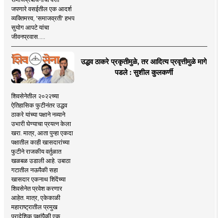
जपणारे वसईतील एक आदर्श
व्यक्तिमत्त्व, 'समाजव्रती' हभप
सुयोग आपटे यांचा
जीवनप्रवास.....
उद्धव ठाकरे प्रकृतीमुळे, तर आदित्य प्रवृत्तीमुळे मागे
पडले : सुशील कुलकर्णी
शिवसेनेतील २०२२च्या
ऐतिहासिक फुटीनंतर उद्धव
ठाकरे यांच्या पक्षाने नव्याने
उभारी घेण्याचा प्रयत्न केला
खरा. मात्र, आता पुन्हा एकदा
पक्षातील काही खासदारांच्या
फुटीने राजकीय वर्तुळात
खळबळ उडाली आहे. उबाठा
गटातील नऊपैकी सहा
खासदार एकनाथ शिंदेंच्या
शिवसेनेत प्रवेश करणार
आहेत. मात्र, एकेकाळी
महाराष्ट्रातील प्रमुख
प्रादेशिक पक्षांपैकी एक