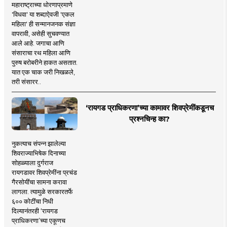
महाराष्ट्राच्या धोरणाप्रमाणे
'विधवा' या शब्दाऐवजी 'एकल
महिला' ही सन्मानजनक संज्ञा
वापरावी, असेही सुचवण्यात
आले आहे. जगाचा आणि
संसाराचा रथ महिला आणि
पुरुष बरोबरीने हाकत असतात.
यात एक चाक जरी निखळले,
तरी संसारर..
‘रायगड प्राधिकरणा’च्या कामावर शिवप्रेमींकडूनच
प्रश्नचिन्ह का?
नुकत्याच संपन्न झालेल्या
शिवराज्याभिषेक दिनाच्या
सोहळ्याला दुर्गराज
रायगडावर शिवप्रेमींना प्रचंड
गैरसोयींचा सामना करावा
लागला. त्यामुळे सरकारतर्फे
६०० कोटींचा निधी
दिल्यानंतरही ‘रायगड
प्राधिकरणा’च्या एकूणच