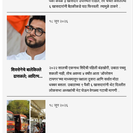
पैकी केवळ ३ खासदार उपस्थित राहिले, तर चर्चेत असलेल्या
गैरहजर, थेट शिंदे सेनेत
६ खासदारांनी बैठकीकडे पाठ फिरवली. त्यामुळे ठाकरे ..
विलीन होण्याचा प्रस्ताव?
१८ जून २०२६
२०२२ सालची एकनाथ शिंदेंची पहिली बंडखोरी, उबाठा पचवू
शिवसेनेचे बालेकिल्ले
शकली नाही, तोच अवघ्या ४ वर्षांत आता 'ऑपरेशन
ढासळले; आदित्य
टायगर'च्या माध्यमातून पक्षाला दुसरा आणि सर्वात मोठा
ठाकरेंच्या नेतृत्वावरच
धक्का बसला. उबाठाच्या ९ पैकी ६ खासदारांनी थेट दिल्लीत
प्रश्नचिन्ह? ठाकरे ब्रँड
लोकसभा अध्यक्षांची भेट घेऊन वेगळ्या गटाची मागणी ..
नेमका कुठे चुकला?
१८ जून २०२६