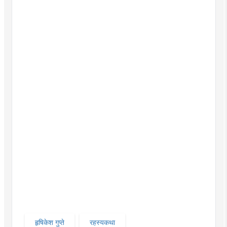
हृषिकेश गुप्ते
रहस्यकथा