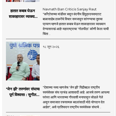
Navnath Ban Criticis Sanjay Raut
हातात कबाब घेऊन
"काँग्रेसच्या मांडीवर बसून वंदनीय हिंदुह्रदयसम्राट
शाकाहारावर व्याख्यान
बाळासाहेब ठाकरेंचे विचार समजावून सांगण्याचा तुमचा
देण्यासारखा राऊत यांचा
प्रयत्न म्हणजे हातात कबाब घेऊन शाकाहारावर व्याख्यान
प्रयत्न - नवनाथ बन
देण्यासारखं आहे! महाराष्ट्राचा ‘गोलपीठा’ कोणी केला याची
चिंता ..
१८ जून २०२६
"देशाच्या नव्या म्हणजेच 'जेन झी' पिढीबद्दल राष्ट्रीय
'जेन झी' तरुणांवर संघाचा
स्वयंसेवक संघ प्रचंड आशावादी आहे. आजचे तरुण आपल्या
पूर्ण विश्वास! : सुनील
परंपरा आणि भारताच्या गौरवाशी मनापासून जोडले गेले
आंबेकर
असून समाजात रचनात्मक बदलांसाठी मोठे योगदान देत
आहेत", असे प्रतिपादन राष्ट्रीय स्वयंसेवक संघाचे ..