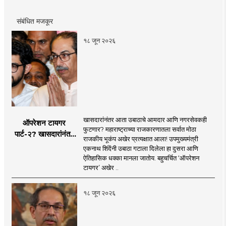
प्राप्त. महाविद्यालयात असताना, नाटकात काम केले त्याच सोबत
नाट्यलेखनाचा अनुभव.
संबंधित मजकूर
१८ जून २०२६
खासदारांनंतर आता उबाठाचे आमदार आणि नगरसेवकही
ऑपरेशन टायगर
फुटणार? महाराष्ट्राच्या राजकारणातला सर्वात मोठा
पार्ट-२? खासदारांनंतर
राजकीय भूकंप अखेर प्रत्यक्षात आला! उपमुख्यमंत्री
आता आमदार आणि
एकनाथ शिंदेंनी उबाठा गटाला दिलेला हा दुसरा आणि
नगरसेवकही शिंदेंच्या
ऐतिहासिक धक्का मानला जातोय. बहुचर्चित ‘ऑपरेशन
वाटेवर?
टायगर’ अखेर ..
१८ जून २०२६