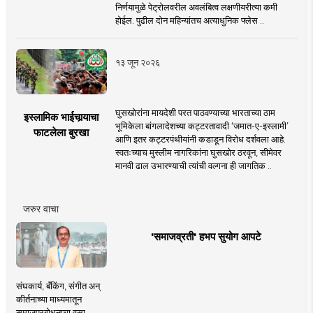
निर्णयामुळे पेट्रोलवरील अवलंबित्व लक्षणीयरीत्या कमी
होईल. पुढील दोन महिन्यांतच अत्याधुनिक फ्लेस ..
१३ जून २०२६
घुसखोरांना मायदेशी परत पाठवण्याच्या भारताच्या ठाम
इस्लामिक भाईचार्‍याचा
भूमिकेला बांगलादेशच्या कट्टरतावादी ‘जमात-ए-इस्लामी’
फाटलेला बुरखा
आणि इतर कट्टरपंथीयांनी कडाडून विरोध दर्शवला आहे.
स्वतःच्याच मुस्लीम नागरिकांना घुसखोर ठरवून, सीमेवर
मानवी ढाल उभारण्याची त्यांची वल्गना ही जागतिक ..
जरुर वाचा
'समाजव्रती' हभप सुयोग आपटे
संघकार्य, बँकिंग, संगीत अन्
कीर्तनाच्या माध्यमातून
समाजप्रबोधनाचा वसा