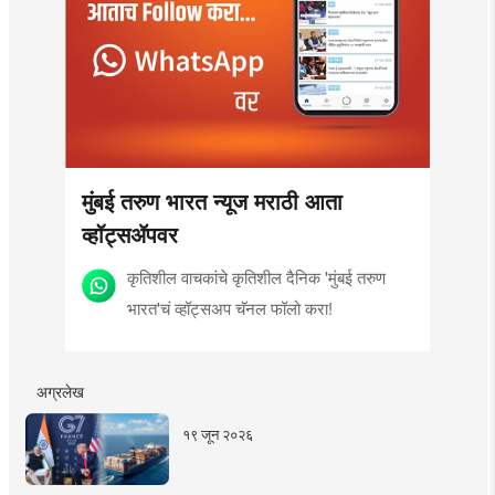
मुंबई तरुण भारत न्यूज मराठी आता
व्हॉट्सॲपवर
कृतिशील वाचकांचे कृतिशील दैनिक 'मुंबई तरुण
भारत'चं व्हॉट्सअप चॅनल फॉलो करा!
अग्रलेख
१९ जून २०२६