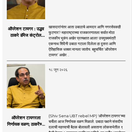
खासदारांनंतर आता उबाठाचे आमदार आणि नगरसेवकही
ऑपरेशन टायगर : उद्धव
फुटणार? महाराष्ट्राच्या राजकारणातला सर्वात मोठा
ठाकरे डॅमेज कंट्रोल
राजकीय भूकंप अखेर प्रत्यक्षात आला! उपमुख्यमंत्री
करण्यात सपशेल अपयशी!
एकनाथ शिंदेंनी उबाठा गटाला दिलेला हा दुसरा आणि
सहा खासदारांनंतर
ऐतिहासिक धक्का मानला जातोय. बहुचर्चित ‘ऑपरेशन
आमदारांसह नगरसेवकही
टायगर’ अखेर ..
शिंदेंकडे जाण्याच्या चर्चा
सुरू
१८ जून २०२६
(Shiv Sena UBT rebel MP) 'ऑपरेशन टायगर'च्या
ऑपरेशन टायगरला
चर्चेला आज निर्णायक वळण मिळाले. उबाठा पक्षाने संसदीय
निर्णायक वळण; ठाकरेंच्या
दलाची महत्त्वाची बैठक बोलावली असताना लोकसभेतील ९
बैठकीला ६ खासदार