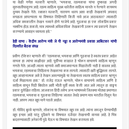
या वेळी गणेश मतकरी म्हणाले, “भयकथा, रहस्यकथा यांचा दुष्काळ अगदी
सुरुवातीपासूनच आहे. रहस्य साहित्य मुख्य धारेतील साहित्य मानले न गेल्याने कायमच
दुय्यम लेखले गेले. रत्नाकर मतकरी, नारायण धारप अशा काही लेखकांचे अपवाद
वगळता आपल्याला या विषयात लिहिणारी किती नावे आज आठवतात? त्यासाठी
अधिक समकालीन लेखन नव्याने होणे गरजेचे आहे. गूढकथा हा एक लोकप्रिय प्रकार
नक्कीच होऊ शकतो; मात्र त्यामध्ये अधिकाधिक लेखकांनी उतरून त्या प्रकारचे लेखन
करण्याचे आवाहन घ्यायला हवे.”
हेही वाचा :
केंद्रीय आरोग्य मंत्री जे पी नड्डा व आरोग्यमंत्री प्रकाश आबिटकर यांची
दिल्लीत बैठक संपन्न
प्रवीण टोकेकर म्हणाले की “रहस्यकथा, भयकथा आणि गूढकथा हे स्वतंत्र प्रकार आहेत
वाचक हा त्यांचा साक्षीदार आहे. पूर्वीच्या काळात हे चोरून वाचायचे साहित्य म्हणून
गणले गेले. आजही त्याला म्हणावे तशी समाजमान्यता मिळालेली नाही हे वास्तव आहे.
भयकथा, रहस्यकथा लिहिताना लेखकाचा कस लागतो. त्यासाठी खरी बुद्धिमत्ता लागते.
खूप आव्हानात्मक असे हे लेखन असल्यामुळे या लेखनाला स्वतंत्र साहित्य प्रकार म्हणून
दर्जा मिळायला हवा.” डॉ. राजेंद्र राऊत म्हणाले, चोरून वाचायचे साहित्य आणि हे
साहित्य वाचून पिढी बिघडेल अशी भीती पूर्वी व्यक्त केली जात असे त्यातून हा वाङ्मय
प्रकार दुर्लक्षित राहिला. आजकाल हिंदी तसेच अन्य भाषांमध्ये जितक्या मोठ्या प्रमाणात
रहस्यकथा, भयकथा व गूढकथा लिहिल्या जातात तेवढे प्रमाण मात्र मराठीत दिसून येत
नाही. आपण त्यात खूप मागे पडतो आहोत.
डॉ. गोविंद बुरसे म्हणाले, लोकांना या विषयात खूप रस आहे. त्यांना समजून घेण्याचीही
खूप इच्छा आहे परंतु दुर्देवाने या विषयात दर्जेदार लेखनाची वानवा आहे. हे चित्र
बदलण्यासाठी अनेकांनी पुढे येऊन या विषयांत लेखन करायला हवे.