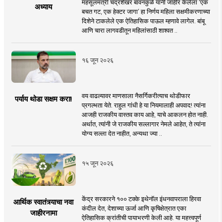
महसूलमंत्री चंद्रशेखर बावनकुळे यांनी जाहीर केलेला ‘एक
अध्याय
बचत गट, एक हेक्टर जागा’ हा निर्णय महिला सक्षमीकरणाच्या
दिशेने टाकलेले एक ऐतिहासिक पाऊल म्हणावे लागेल. बांबू
आणि चारा लागवडीतून महिलांसाठी शाश्वत ..
१६ जून २०२६
वय वाढल्यावर माणसाला नैसर्गिकरीत्याच थोडीफार
पर्याय थोडा सक्षम करा!
प्रगल्भता येते. राहुल गांधी हे या नियमालाही अपवाद! त्यांना
आजही राजकीय वास्तव काय आहे, याचे आकलन होत नाही.
अर्थात, त्यांनी जे राजकीय सल्लागार नेमले आहेत, ते त्यांना
योग्य सल्ला देत नाहीत, अन्यथा ज्या ..
१५ जून २०२६
केंद्र सरकारने १०० टक्के इथेनॉल इंधनवापराला हिरवा
आर्थिक स्वातंत्र्याचा नवा
कंदील देत, देशाच्या ऊर्जा आणि कृषिक्षेत्रात एका
जाहीरनामा
ऐतिहासिक क्रांतीची पायाभरणी केली आहे. या महत्त्वपूर्ण