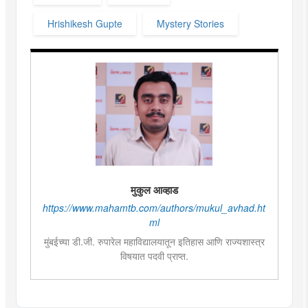
Hrishikesh Gupte
Mystery Stories
मुकुल आव्हाड
https://www.mahamtb.com/authors/mukul_avhad.ht
ml
मुंबईच्या डी.जी. रुपारेल महाविद्यालयातून इतिहास आणि राज्यशास्त्र
विषयात पदवी प्राप्त.
राज्यशास्त्र विषयात पदव्युत्तर शिक्षण. आकाशवाणीच्या युवा वाणी
साठी विविध विषयांवर कार्यक्रम सादर केले.वाचनाची आवड.
कथाकथन, काव्य वाचन,कथा लेखन यात विशेष रुची तसेच पुरस्कार