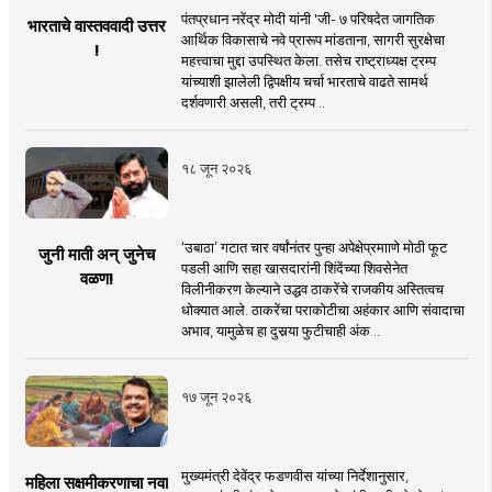
पंतप्रधान नरेंद्र मोदी यांनी 'जी- ७ परिषदेत जागतिक
भारताचे वास्तववादी उत्तर
आर्थिक विकासाचे नवे प्रारूप मांडताना, सागरी सुरक्षेचा
!
महत्त्वाचा मुद्दा उपस्थित केला. तसेच राष्ट्राध्यक्ष ट्रम्प
यांच्याशी झालेली द्विपक्षीय चर्चा भारताचे वाढते सामर्थ
दर्शवणारी असली, तरी ट्रम्प ..
१८ जून २०२६
‘उबाठा’ गटात चार वर्षांनंतर पुन्हा अपेक्षेप्रमााणे मोठी फूट
जुनी माती अन् जुनेच
पडली आणि सहा खासदारांनी शिंदेंच्या शिवसेनेत
वळण!
विलीनीकरण केल्याने उद्धव ठाकरेंचे राजकीय अस्तित्वच
धोक्यात आले. ठाकरेंचा पराकोटीचा अहंकार आणि संवादाचा
अभाव, यामुळेच हा दुसर्‍या फुटीचाही अंक ..
१७ जून २०२६
मुख्यमंत्री देवेंद्र फडणवीस यांच्या निर्देशानुसार,
महिला सक्षमीकरणाचा नवा