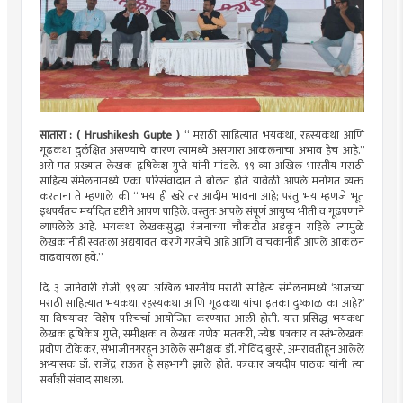
सातारा :
( Hrushikesh Gupte )
“ मराठी साहित्यात भयकथा, रहस्यकथा आणि
गूढकथा दुर्लक्षित असण्याचे कारण त्यामध्ये असणारा आकलनाचा अभाव हेच आहे.”
असे मत प्रख्यात लेखक हृषिकेश गुप्ते यांनी मांडले. ९९ व्या अखिल भारतीय मराठी
साहित्य संमेलनामध्ये एका परिसंवादात ते बोलत होते यावेळी आपले मनोगत व्यक्त
करताना ते म्हणाले की “ भय ही खरे तर आदीम भावना आहे; परंतु भय म्हणजे भूत
इथपर्यंतच मर्यादित दृष्टीने आपण पाहिले. वस्तुतः आपले संपूर्ण आयुष्य भीती व गूढपणाने
व्यापलेले आहे. भयकथा लेखकसुद्धा रंजनाच्या चौकटीत अडकून राहिले त्यामुळे
लेखकांनीही स्वतःला अद्ययावत करणे गरजेचे आहे आणि वाचकांनीही आपले आकलन
वाढवायला हवे.”
दि. ३ जानेवारी रोजी, ९९व्या अखिल भारतीय मराठी साहित्य संमेलनामध्ये ‘आजच्या
मराठी साहित्यात भयकथा, रहस्यकथा आणि गूढकथा यांचा इतका दुष्काळ का आहे?’
या विषयावर विशेष परिचर्चा आयोजित करण्यात आली होती. यात प्रसिद्ध भयकथा
लेखक हृषिकेष गुप्ते, समीक्षक व लेखक गणेश मतकरी, ज्येष्ठ पत्रकार व स्तंभलेखक
प्रवीण टोकेकर, संभाजीनगरहून आलेले समीक्षक डॉ. गोविंद बुरसे, अमरावतीहून आलेले
अभ्यासक डॉ. राजेंद्र राऊत हे सहभागी झाले होते. पत्रकार जयदीप पाठक यांनी त्या
सर्वांशी संवाद साधला.