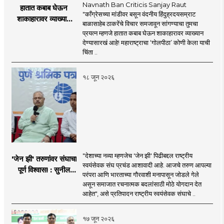
Navnath Ban Criticis Sanjay Raut
हातात कबाब घेऊन
"काँग्रेसच्या मांडीवर बसून वंदनीय हिंदुह्रदयसम्राट
शाकाहारावर व्याख्यान
बाळासाहेब ठाकरेंचे विचार समजावून सांगण्याचा तुमचा
देण्यासारखा राऊत यांचा
प्रयत्न म्हणजे हातात कबाब घेऊन शाकाहारावर व्याख्यान
प्रयत्न - नवनाथ बन
देण्यासारखं आहे! महाराष्ट्राचा ‘गोलपीठा’ कोणी केला याची
चिंता ..
१८ जून २०२६
"देशाच्या नव्या म्हणजेच 'जेन झी' पिढीबद्दल राष्ट्रीय
'जेन झी' तरुणांवर संघाचा
स्वयंसेवक संघ प्रचंड आशावादी आहे. आजचे तरुण आपल्या
पूर्ण विश्वास! : सुनील
परंपरा आणि भारताच्या गौरवाशी मनापासून जोडले गेले
आंबेकर
असून समाजात रचनात्मक बदलांसाठी मोठे योगदान देत
आहेत", असे प्रतिपादन राष्ट्रीय स्वयंसेवक संघाचे ..
१७ जून २०२६