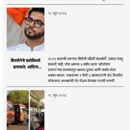
विलीन होण्याचा प्रस्ताव?
१८ जून २०२६
२०२२ सालची एकनाथ शिंदेंची पहिली बंडखोरी, उबाठा पचवू
शिवसेनेचे बालेकिल्ले
शकली नाही, तोच अवघ्या ४ वर्षांत आता 'ऑपरेशन
ढासळले; आदित्य
टायगर'च्या माध्यमातून पक्षाला दुसरा आणि सर्वात मोठा
ठाकरेंच्या नेतृत्वावरच
धक्का बसला. उबाठाच्या ९ पैकी ६ खासदारांनी थेट दिल्लीत
प्रश्नचिन्ह? ठाकरे ब्रँड
लोकसभा अध्यक्षांची भेट घेऊन वेगळ्या गटाची मागणी ..
नेमका कुठे चुकला?
१८ जून २०२६