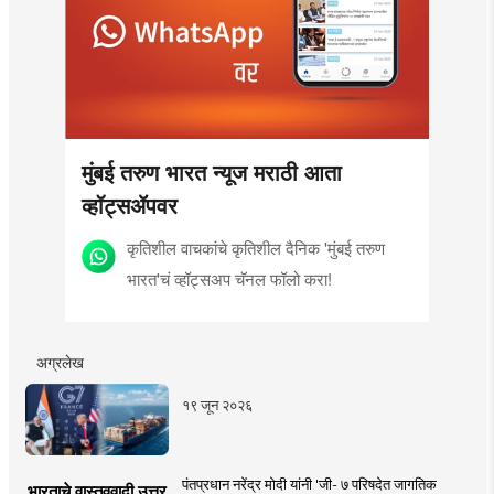
मुंबई तरुण भारत न्यूज मराठी आता
व्हॉट्सॲपवर
कृतिशील वाचकांचे कृतिशील दैनिक 'मुंबई तरुण
भारत'चं व्हॉट्सअप चॅनल फॉलो करा!
अग्रलेख
१९ जून २०२६
पंतप्रधान नरेंद्र मोदी यांनी 'जी- ७ परिषदेत जागतिक
भारताचे वास्तववादी उत्तर