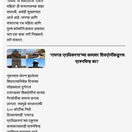
'विधवा' या शब्दाऐवजी 'एकल
महिला' ही सन्मानजनक संज्ञा
वापरावी, असेही सुचवण्यात
आले आहे. जगाचा आणि
संसाराचा रथ महिला आणि
पुरुष बरोबरीने हाकत असतात.
यात एक चाक जरी निखळले,
तरी संसारर..
‘रायगड प्राधिकरणा’च्या कामावर शिवप्रेमींकडूनच
प्रश्नचिन्ह का?
नुकत्याच संपन्न झालेल्या
शिवराज्याभिषेक दिनाच्या
सोहळ्याला दुर्गराज
रायगडावर शिवप्रेमींना प्रचंड
गैरसोयींचा सामना करावा
लागला. त्यामुळे सरकारतर्फे
६०० कोटींचा निधी
दिल्यानंतरही ‘रायगड
प्राधिकरणा’च्या एकूणच
कामकाजावरही प्रश्नचिन्ह
उपस्थित करण्यात आले.