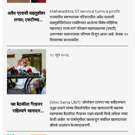
Maharashtra ST service turns a profit
अवैध प्रवासी वाहतुकीवर
राज्यातील बसस्थानक परिसरातील अवैध प्रवासी
लगाम; एसटीच्या
वाहतुकीविरोधात राबविण्यात आलेल्या विशेष मोहिमेचा
उत्पन्नात १५ दिवसांत
महाराष्ट्र राज्य मार्ग परिवहन महामंडळाच्या (एसटी)
४३.८३ कोटींची वाढ!
उत्पन्नावर सकारात्मक परिणाम दिसून आला आहे. केवळ १५
दिवसांच्या कालावधीत ..
१८ जून २०२६
(Shiv Sena UBT) 'ऑपरेशन टायगर'च्या चर्चेदरम्यान
पक्ष बैठकीला गैरहजर
उद्धव ठाकरे यांच्या शिवसेनेतील सहा खासदारांनी पक्षाच्या
राहिल्याने खासदार
महत्त्वाच्या बैठकीला गैरहजर राहत बंडाची चिन्हे अधिक स्पष्ट
अपात्र ठरू शकतात का?
केली आहेत. या पार्श्वभूमीवर पक्षाकडून संबंधित खासदारांवर
व्हीप आणि कायदा नेमकं
व्हीपचे उल्लंघन केल्याप्रकरणी ..
काय सांगतो?