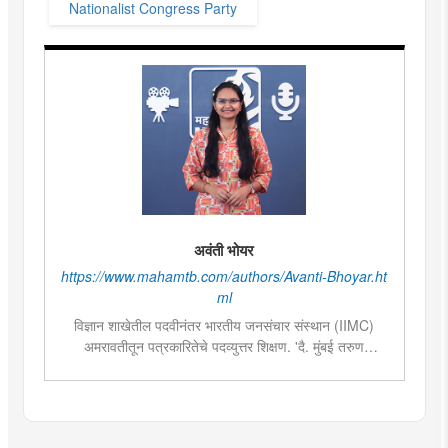
Nationalist Congress Party
अवंती भोयर
https://www.mahamtb.com/authors/Avanti-Bhoyar.ht
ml
विज्ञान शाखेतील पदवीनंतर भारतीय जनसंचार संस्थान (IIMC)
अमरावतीतून पत्रकारितेचे पदव्युत्तर शिक्षण. 'दै. मुंबई तरुण
भारत'मध्ये वेब उपसंपादक या पदावर कार्यरत. शेती, साहित्य,
राजकारण या विषयात विशेष रस. हस्तकला, संगीत आणि कविता
लेखनाचा छंद....