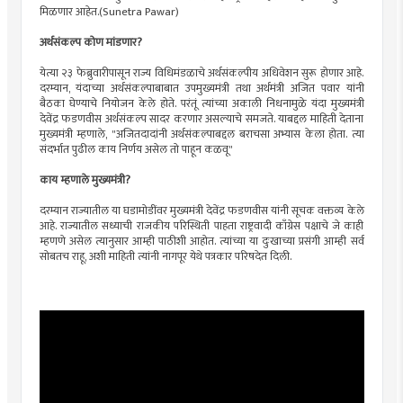
मिळणार आहेत.(Sunetra Pawar)
अर्थसंकल्प कोण मांडणार?
येत्या २३ फेब्रुवारीपासून राज्य विधिमंडळाचे अर्थसंकल्पीय अधिवेशन सुरू होणार आहे.
दरम्यान, यंदाच्या अर्थसंकल्पाबाबात उपमुख्यमंत्री तथा अर्थमंत्री अजित पवार यांनी
बैठका घेण्याचे नियोजन केले होते. परंतूं त्यांच्या अकाली निधनामुळे यंदा मुख्यमंत्री
देवेंद्र फडणवीस अर्थसंकल्प सादर करणार असल्याचे समजते. याबद्दल माहिती देताना
मुख्यमंत्री म्हणाले, "अजितदादांनी अर्थसंकल्पाबद्दल बराचसा अभ्यास केला होता. त्या
संदर्भात पुढील काय निर्णय असेल तो पाहून कळवू"
काय म्हणाले मुख्यमंत्री?
दरम्यान राज्यातील या घडामोडींवर मुख्यमंत्री देवेंद्र फडणवीस यांनी सूचक वक्तव्य केले
आहे. राज्यातील सध्याची राजकीय परिस्थिती पाहता राष्ट्रवादी काँग्रेस पक्षाचे जे काही
म्हणणे असेल त्यानुसार आम्ही पाठीशी आहोत. त्यांच्या या दुःखाच्या प्रसंगी आम्ही सर्व
सोबतच राहू, अशी माहिती त्यांनी नागपूर येथे पत्रकार परिषदेत दिली.