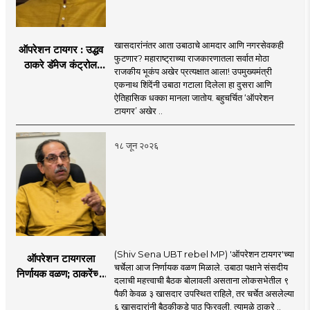
खासदारांनंतर आता उबाठाचे आमदार आणि नगरसेवकही
ऑपरेशन टायगर : उद्धव
फुटणार? महाराष्ट्राच्या राजकारणातला सर्वात मोठा
ठाकरे डॅमेज कंट्रोल
राजकीय भूकंप अखेर प्रत्यक्षात आला! उपमुख्यमंत्री
करण्यात सपशेल अपयशी!
एकनाथ शिंदेंनी उबाठा गटाला दिलेला हा दुसरा आणि
सहा खासदारांनंतर
ऐतिहासिक धक्का मानला जातोय. बहुचर्चित ‘ऑपरेशन
आमदारांसह नगरसेवकही
टायगर’ अखेर ..
शिंदेंकडे जाण्याच्या चर्चा
सुरू
१८ जून २०२६
(Shiv Sena UBT rebel MP) 'ऑपरेशन टायगर'च्या
ऑपरेशन टायगरला
चर्चेला आज निर्णायक वळण मिळाले. उबाठा पक्षाने संसदीय
निर्णायक वळण; ठाकरेंच्या
दलाची महत्त्वाची बैठक बोलावली असताना लोकसभेतील ९
बैठकीला ६ खासदार
पैकी केवळ ३ खासदार उपस्थित राहिले, तर चर्चेत असलेल्या
गैरहजर, थेट शिंदे सेनेत
६ खासदारांनी बैठकीकडे पाठ फिरवली. त्यामुळे ठाकरे ..