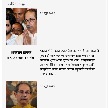
संबंधित मजकूर
१८ जून २०२६
खासदारांनंतर आता उबाठाचे आमदार आणि नगरसेवकही
ऑपरेशन टायगर
फुटणार? महाराष्ट्राच्या राजकारणातला सर्वात मोठा
पार्ट-२? खासदारांनंतर
राजकीय भूकंप अखेर प्रत्यक्षात आला! उपमुख्यमंत्री
आता आमदार आणि
एकनाथ शिंदेंनी उबाठा गटाला दिलेला हा दुसरा आणि
नगरसेवकही शिंदेंच्या
ऐतिहासिक धक्का मानला जातोय. बहुचर्चित ‘ऑपरेशन
वाटेवर?
टायगर’ अखेर ..
१८ जून २०२६