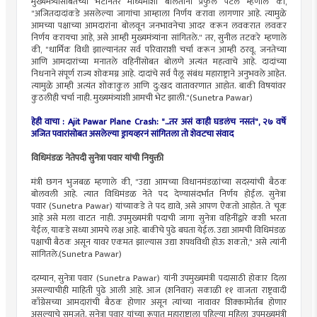
मुख्यमंत्र्यांसोबतच्या भेटीनंतर माध्यमांशी बोलताना प्रफुल पटेल म्हणाले की,
"अजितदादांकडे असलेल्या जागांचा आम्हाला निर्णय करावा लागणार आहे. त्यामुळे
आमच्या पक्षाच्या आमदारांना बोलवून जनभावनेचा आदर करून लवकरात लवकर
निर्णय करायचा आहे, असे आम्ही मुख्यमंत्र्यांना सांगितले." तर, सुनील तटकरे म्हणाले
की, "धार्मिक विधी झाल्यानंतर सर्व परिवाराशी चर्चा करून आम्ही ठरवू. जनतेच्या
आणि आमदारांच्या मनातले वहिनींसोबत बोलणे अत्यंत महत्वाचे आहे. दादांच्या
निधनाने संपूर्ण राज्य शोकमग्न आहे. दादांचे सर्व पैलू संबंध महाराष्ट्राने अनुभवले आहेत.
त्यामुळे आम्ही अत्यंत शोकाकुल आणि दु:खद वातावरणात आहोत. बाकी विषयांवर
कुठलीही चर्चा नाही. मुख्यमंत्र्यांशी आमची भेट झाली."(Sunetra Pawar)
हेही वाचा : Ajit Pawar Plane Crash: "...तर असं काही घडलंच नसतं", २७ वर्षे
अजित पवारांसोबत असलेल्या ड्रायव्हरनं सांगितला तो शेवटचा संवाद
विधिमंडळ नेतेपदी सुनेत्रा पवार यांची नियुक्ती
मंत्री छगन भुजबळ म्हणाले की, "उद्या आमच्या विधानमंडळांच्या सदस्यांची बैठक
बोलवली आहे. त्यात विधिमंडळ नेते पद देण्यासंदर्भात निर्णय होईल. सुनेत्रा
पवार (Sunetra Pawar) यांच्याकडे ते पद द्यावे, असे आपण ऐकतो आहोत. ते चूक
आहे असे मला वाटत नाही. उपमुख्यमंत्री पदाची जागा सुनेत्रा वहिनींद्वारे कशी भरता
येईल, याकडे सध्या आमचे लक्ष आहे. बाकीचे पुढे बघता येईल. उद्या आमची विधिमंडळ
पक्षाची बैठक असून यावर एकमत झाल्यास उद्या शपथविधी होऊ शकतो," असे त्यांनी
सांगितले.(Sunetra Pawar)
दरम्यान, सुनेत्रा पवार (Sunetra Pawar) यांनी उपमुख्यमंत्री पदासाठी होकार दिला
असल्याचीही माहिती पुढे आली आहे. आज (शनिवार) सकाळी ११ वाजता राष्ट्रवादी
काँग्रेसच्या आमदारांची बैठक होणार असून त्यांच्या नावावर शिक्कामोर्तब होणार
असल्याचे समजते. सुनेत्रा पवार यांच्या रूपात महाराष्ट्राला पहिल्या महिला उपमुख्यमंत्री