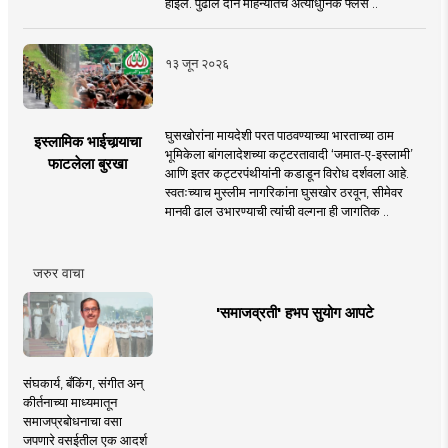
होईल. पुढील दोन महिन्यांतच अत्याधुनिक फ्लेस ..
१३ जून २०२६
घुसखोरांना मायदेशी परत पाठवण्याच्या भारताच्या ठाम
इस्लामिक भाईचार्‍याचा
भूमिकेला बांगलादेशच्या कट्टरतावादी ‘जमात-ए-इस्लामी’
फाटलेला बुरखा
आणि इतर कट्टरपंथीयांनी कडाडून विरोध दर्शवला आहे.
स्वतःच्याच मुस्लीम नागरिकांना घुसखोर ठरवून, सीमेवर
मानवी ढाल उभारण्याची त्यांची वल्गना ही जागतिक ..
जरुर वाचा
'समाजव्रती' हभप सुयोग आपटे
संघकार्य, बँकिंग, संगीत अन्
कीर्तनाच्या माध्यमातून
समाजप्रबोधनाचा वसा
जपणारे वसईतील एक आदर्श