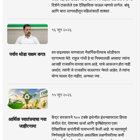
दिशेने टाकलेले एक ऐतिहासिक पाऊल म्हणावे लागेल. बांबू
आणि चारा लागवडीतून महिलांसाठी शाश्वत ..
१६ जून २०२६
वय वाढल्यावर माणसाला नैसर्गिकरीत्याच थोडीफार
पर्याय थोडा सक्षम करा!
प्रगल्भता येते. राहुल गांधी हे या नियमालाही अपवाद! त्यांना
आजही राजकीय वास्तव काय आहे, याचे आकलन होत नाही.
अर्थात, त्यांनी जे राजकीय सल्लागार नेमले आहेत, ते त्यांना
योग्य सल्ला देत नाहीत, अन्यथा ज्या ..
१५ जून २०२६
केंद्र सरकारने १०० टक्के इथेनॉल इंधनवापराला हिरवा
आर्थिक स्वातंत्र्याचा नवा
कंदील देत, देशाच्या ऊर्जा आणि कृषिक्षेत्रात एका
जाहीरनामा
ऐतिहासिक क्रांतीची पायाभरणी केली आहे. या महत्त्वपूर्ण
निर्णयामुळे पेट्रोलवरील अवलंबित्व लक्षणीयरीत्या कमी