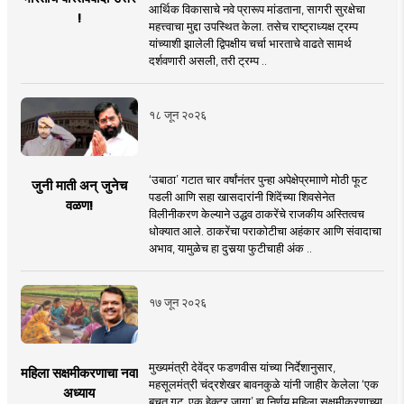
आर्थिक विकासाचे नवे प्रारूप मांडताना, सागरी सुरक्षेचा
!
महत्त्वाचा मुद्दा उपस्थित केला. तसेच राष्ट्राध्यक्ष ट्रम्प
यांच्याशी झालेली द्विपक्षीय चर्चा भारताचे वाढते सामर्थ
दर्शवणारी असली, तरी ट्रम्प ..
१८ जून २०२६
‘उबाठा’ गटात चार वर्षांनंतर पुन्हा अपेक्षेप्रमााणे मोठी फूट
जुनी माती अन् जुनेच
पडली आणि सहा खासदारांनी शिंदेंच्या शिवसेनेत
वळण!
विलीनीकरण केल्याने उद्धव ठाकरेंचे राजकीय अस्तित्वच
धोक्यात आले. ठाकरेंचा पराकोटीचा अहंकार आणि संवादाचा
अभाव, यामुळेच हा दुसर्‍या फुटीचाही अंक ..
१७ जून २०२६
मुख्यमंत्री देवेंद्र फडणवीस यांच्या निर्देशानुसार,
महिला सक्षमीकरणाचा नवा
महसूलमंत्री चंद्रशेखर बावनकुळे यांनी जाहीर केलेला ‘एक
अध्याय
बचत गट, एक हेक्टर जागा’ हा निर्णय महिला सक्षमीकरणाच्या