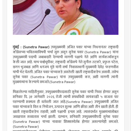
मुंबई : (Sunetra Pawar)
उपमुख्यमंत्री अजित पवार यांच्या निधनानंतर राष्ट्रवादी
काँग्रेसच्या भवितव्याविषयी चर्चा सुरु असून सुनेत्रा पवार (Sunetra Pawar) यांना
उपमुख्यमंत्री पदाची जबाबदारी देण्याची मागणी पक्षाचे नेते आणि कार्यकर्त्यांकडून
केली जात आहे. याच पार्श्वभूमीवर, राष्ट्रवादी काँग्रेसचे नेते सुनील तटकरे, प्रफुल पटेल,
छगन भुजबळ आणि धनंजय मुंडे यांनी वर्षा निवासस्थानी मुख्यमंत्री देवेंद्र फडणवीस
यांची भेट घेतली. अजित पवार यांच्याकडे असलेली खाती राष्ट्रवादीकडेच असावी. तसेच
सुनेत्रा पवार (Sunetra Pawar) यांना उपमुख्यमंत्री करा, अशी मागणी त्यांनी
मुख्यमंत्र्यांना केल्याचे समजते.(Sunetra Pawar)
मिळालेल्या माहितीनुसार, उपमुख्यमंत्रीपदासाठी सुनेत्रा पवार यांची निवड होणार असुन
शनिवार दि. ३१ जानेवारी २०२६ रोजी त्यांची शपथविधी सायंकाळी ५ वाजता पार
पडण्याची शक्यता ही वर्तवली जात आहे.(Sunetra Pawar) उपमुख्यमंत्री अजित
पवार यांच्याकडे वित्त व नियोजन, उत्पादन शुल्क आणि क्रीडा अशी तीन खाती होती. ही
खाती राष्ट्रवादीकडेच राहावी, अशी पक्षाची इच्छा आहे. त्यासंदर्भात मुख्यमंत्र्यांसोबत
जवळपास सव्वातास चर्चा झाली. दरम्यान, शनिवारी उपमुख्यमंत्रीपदी सुनेत्रा पवार
(Sunetra Pawar) यांच्या नावावर शिक्कामोर्तब होणार असल्याचेही समजते.
(Sunetra Pawar)