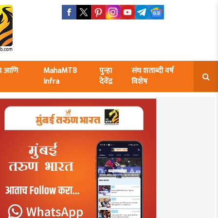
ंघ आणि
MahaMTB
पुन्हा
संघ शताब्दी वर्ष
Infra
देवेंद्र
विशेष