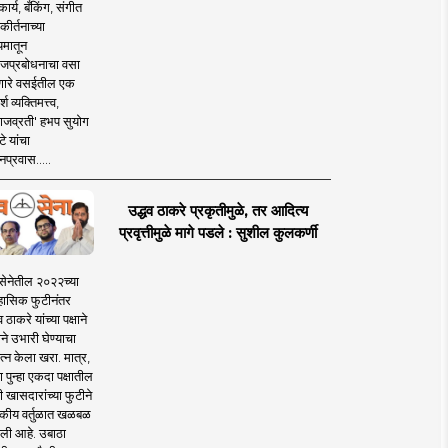
ार्य, बँकिंग, संगीत
कीर्तनाच्या
यमातून
जप्रबोधनाचा वसा
ारे वसईतील एक
श व्यक्तिमत्त्व,
ाजव्रती' हभप सुयोग
े यांचा
प्रवास.....
उद्धव ठाकरे प्रकृतीमुळे, तर आदित्य
प्रवृत्तीमुळे मागे पडले : सुशील कुलकर्णी
सेनेतील २०२२च्या
हासिक फुटीनंतर
व ठाकरे यांच्या पक्षाने
ाने उभारी घेण्याचा
त्न केला खरा. मात्र,
पुन्हा एकदा पक्षातील
 खासदारांच्या फुटीने
कीय वर्तुळात खळबळ
ली आहे. उबाठा