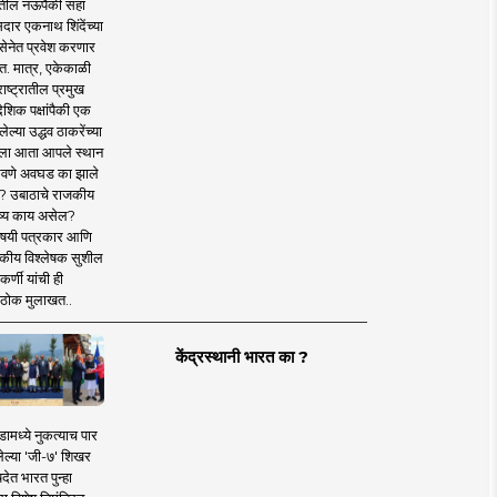
तील नऊपैकी सहा
दार एकनाथ शिंदेंच्या
सेनेत प्रवेश करणार
त. मात्र, एकेकाळी
ाष्ट्रातील प्रमुख
देशिक पक्षांपैकी एक
ल्या उद्धव ठाकरेंच्या
षाला आता आपले स्थान
वणे अवघड का झाले
? उबाठाचे राजकीय
ष्य काय असेल?
िषयी पत्रकार आणि
कीय विश्लेषक सुशील
र्णी यांची ही
ठोक मुलाखत..
केंद्रस्थानी भारत का ?
ामध्ये नुकत्याच पार
ेल्या 'जी-७' शिखर
देत भारत पुन्हा