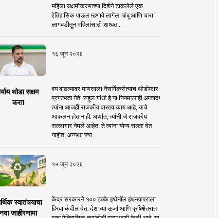
महिला सक्षमीकरणाच्या दिशेने टाकलेले एक
ऐतिहासिक पाऊल म्हणावे लागेल. बांबू आणि चारा
लागवडीतून महिलांसाठी शाश्वत ..
१६ जून २०२६
वय वाढल्यावर माणसाला नैसर्गिकरीत्याच थोडीफार
र्याय थोडा सक्षम
प्रगल्भता येते. राहुल गांधी हे या नियमालाही अपवाद!
करा!
त्यांना आजही राजकीय वास्तव काय आहे, याचे
आकलन होत नाही. अर्थात, त्यांनी जे राजकीय
सल्लागार नेमले आहेत, ते त्यांना योग्य सल्ला देत
नाहीत, अन्यथा ज्या ..
१५ जून २०२६
केंद्र सरकारने १०० टक्के इथेनॉल इंधनवापराला
्थिक स्वातंत्र्याचा
हिरवा कंदील देत, देशाच्या ऊर्जा आणि कृषिक्षेत्रात
नवा जाहीरनामा
एका ऐतिहासिक क्रांतीची पायाभरणी केली आहे. या