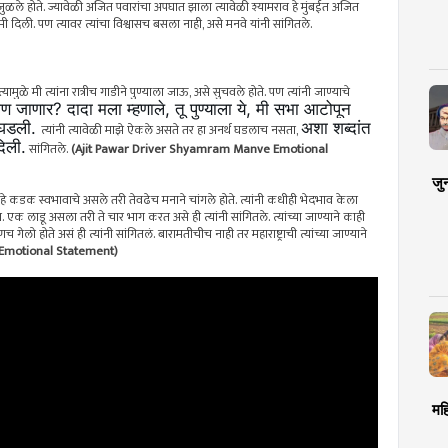
ले होते. ज्यावेळी अजित पवारांचा अपघात झाला त्यावेळी श्यामराव हे मुंबईत अजित
मी दिली. पण त्यावर त्यांचा विश्वासच बसला नाही, असे मनवे यांनी सांगितले.
ामुळे मी त्यांना रात्रीच गाडीने पुण्याला जाऊ, असे सुचवले होते. पण त्यांनी जाण्याचे
 कोण जाणार? दादा मला म्हणाले, तू पुण्याला ये, मी सभा आटोपून
ा घडली.
अशा शब्दांत
त्यांनी त्यावेळी माझे ऐकले असते तर हा अनर्थ घडलाच नसता,
िली.
सांगितले.
(Ajit Pawar Driver Shyamram Manve Emotional
जु
हे कडक स्वभावाचे असले तरी तेवढेच मनाने चांगले होते. त्यांनी कधीही भेदभाव केला
. एक लाडू असला तरी ते चार भाग करत असे ही त्यांनी सांगितले. त्यांच्या जाण्याने काही
ेलो होते असं ही त्यांनी सांगितलं. बारामतीचीच नाही तर महाराष्ट्राची त्यांच्या जाण्याने
Emotional Statement)
मह