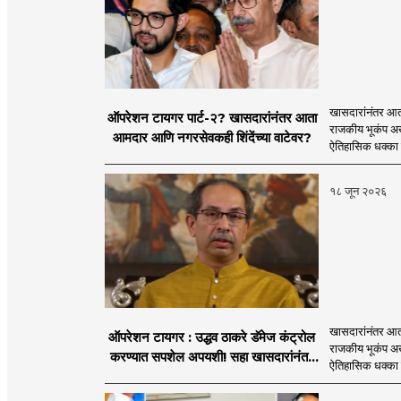
खासदारांनंतर आत
ऑपरेशन टायगर पार्ट-२? खासदारांनंतर आता
राजकीय भूकंप अखे
आमदार आणि नगरसेवकही शिंदेंच्या वाटेवर?
ऐतिहासिक धक्का 
१८ जून २०२६
खासदारांनंतर आत
ऑपरेशन टायगर : उद्धव ठाकरे डॅमेज कंट्रोल
राजकीय भूकंप अखे
करण्यात सपशेल अपयशी! सहा खासदारांनंतर
ऐतिहासिक धक्का 
आमदारांसह नगरसेवकही शिंदेंकडे जाण्याच्या
चर्चा सुरू