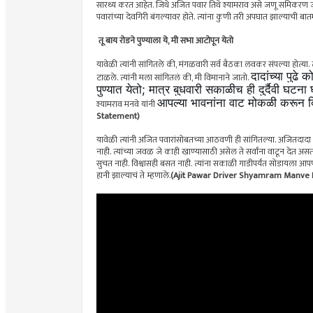
सारथ्य करत आहेत. जिथे अजित पवार तिथे श्यामराव असे जणू समिकरण जुळ
पवारांच्या देवगिरी बंगल्यावर होते. त्यांना कुणी तरी अपघात झाल्याची बात
तू बाय रोडने पुण्याला ये, मी सभा आटोपून येतो
यावेळी त्यांनी सांगितले की, मंगळवारी सर्व बैठका लवकर संपल्या होत्या. त्य
दादांच्या पुढे
टाळले. त्यांनी मला सांगितलं की, मी विमानाने जातो.
पुण्यात येतो; मात्र बुधवारी सकाळीच ही दुर्दैवी घटन
आपल्या भावनांना वाट मोकळी करून द
श्यामराव मनवे यांनी
Statement)
यावेळी त्यांनी अजित पवारांसोबतच्या आठवणी ही सांगितल्या. अजितदादा 
नाही. त्यांच्या जवळ जे काही खाण्यासाठी असेल ते सर्वांना वाटून देत असत
सुचत नाही. विश्वासही बसत नाही. त्यांना सकाळी गाडीपर्यंत सोडायला आपणच ग
हानी झाल्याचं ते म्हणाले.
(Ajit Pawar Driver Shyamram Manve 