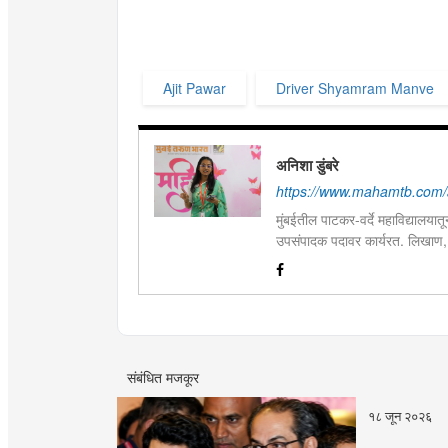
Ajit Pawar
Driver Shyamram Manve
अनिशा डुंबरे
https://www.mahamtb.com/
मुंबईतील पाटकर-वर्दे महाविद्यालयात
उपसंपादक पदावर कार्यरत. लिखाण,
आणि मनोरंजन विषयांत रस. महाविद्य
पारितोषिके.\
संबंधित मजकूर
१८ जून २०२६