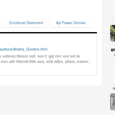
Emotional Statement
Ajit Pawar Demise
authors/Anisha_Dumbre.html
इस्
ून अर्थशास्त्र विषयातत पदवी. सध्या दै. मुंबई तरुण भारत मध्ये वेब
 वाचन आणि निवेदनाची विशेष आवड. मराठी साहित्य, इतिहास, राजकारण,
ालयीन काळात वक्तृत्व, कथाकथन, काव्यवाचन स्पर्धांमध्ये सहभाग आणि
ज