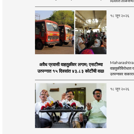
दिल्लीत लोकसभा अ
नेमका कुठे चुकला?
१८ जून २०२६
Maharashtra S
अवैध प्रवासी वाहतुकीवर लगाम; एसटीच्या
वाहतुकीविरोधात रा
उत्पन्नात १५ दिवसांत ४३.८३ कोटींची वाढ!
उत्पन्नावर सकार
१८ जून २०२६