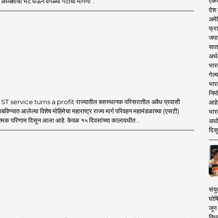
एकदा
ध्यक्षांची भेट घेऊन वेगळ्या गटाची मागणी ..
देश
अमेर
फ्रा
जपा
सात
अर्थ
भार
गेल्
भार
निमं
T service turns a profit राज्यातील बसस्थानक परिसरातील अवैध प्रवासी
आहे.
बविण्यात आलेल्या विशेष मोहिमेचा महाराष्ट्र राज्य मार्ग परिवहन महामंडळाच्या (एसटी)
भारत
ात्मक परिणाम दिसून आला आहे. केवळ १५ दिवसांच्या कालावधीत ..
अधो
दिसू
संयु
घोष
जून 
विधव