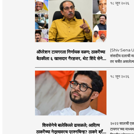
१८ जून २०२६
(Shiv Sena UBT
ऑपरेशन टायगरला निर्णायक वळण; ठाकरेंच्या
संसदीय दलाची मह
बैठकीला ६ खासदार गैरहजर, थेट शिंदे सेनेत
तर चर्चेत असलेल्य
विलीन होण्याचा प्रस्ताव?
१८ जून २०२६
२०२२ सालची एकना
शिवसेनेचे बालेकिल्ले ढासळले; आदित्य
टायगर'च्या माध्य
ठाकरेंच्या नेतृत्वावरच प्रश्नचिन्ह? ठाकरे ब्रँड