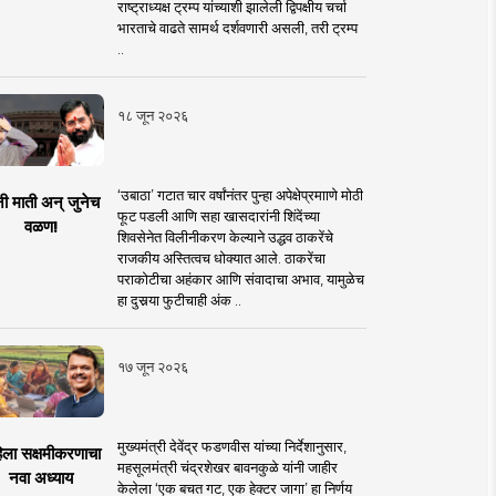
राष्ट्राध्यक्ष ट्रम्प यांच्याशी झालेली द्विपक्षीय चर्चा
भारताचे वाढते सामर्थ दर्शवणारी असली, तरी ट्रम्प
..
१८ जून २०२६
‘उबाठा’ गटात चार वर्षांनंतर पुन्हा अपेक्षेप्रमााणे मोठी
नी माती अन् जुनेच
फूट पडली आणि सहा खासदारांनी शिंदेंच्या
वळण!
शिवसेनेत विलीनीकरण केल्याने उद्धव ठाकरेंचे
राजकीय अस्तित्वच धोक्यात आले. ठाकरेंचा
पराकोटीचा अहंकार आणि संवादाचा अभाव, यामुळेच
हा दुसर्‍या फुटीचाही अंक ..
१७ जून २०२६
मुख्यमंत्री देवेंद्र फडणवीस यांच्या निर्देशानुसार,
िला सक्षमीकरणाचा
महसूलमंत्री चंद्रशेखर बावनकुळे यांनी जाहीर
नवा अध्याय
केलेला ‘एक बचत गट, एक हेक्टर जागा’ हा निर्णय