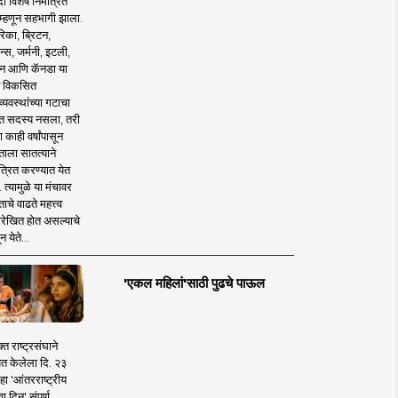
 विशेष निमंत्रित
 म्हणून सहभागी झाला.
िका, ब्रिटन,
न्स, जर्मनी, इटली,
न आणि कॅनडा या
 विकसित
व्यवस्थांच्या गटाचा
त सदस्य नसला, तरी
या काही वर्षांपासून
ताला सातत्याने
त्रित करण्यात येत
 त्यामुळे या मंचावर
ाचे वाढते महत्त्व
रेखित होत असल्याचे
न येते...
'एकल महिलां'साठी पुढचे पाऊल
क्त राष्ट्रसंघाने
ित केलेला दि. २३
हा 'आंतरराष्ट्रीय
ा दिन' संपूर्ण