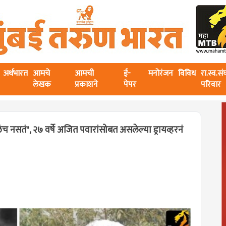
अर्थभारत
आमचे
आमची
ई-
मनोरंजन
विविध
रा.स्व.स
लेखक
प्रकाशने
पेपर
परिवार
 नसतं", २७ वर्षे अजित पवारांसोबत असलेल्या ड्रायव्हरनं