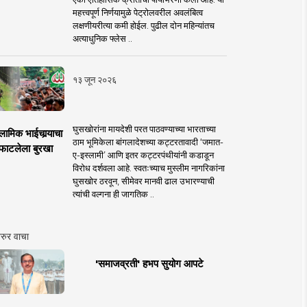
महत्त्वपूर्ण निर्णयामुळे पेट्रोलवरील अवलंबित्व
लक्षणीयरीत्या कमी होईल. पुढील दोन महिन्यांतच
अत्याधुनिक फ्लेस ..
१३ जून २०२६
घुसखोरांना मायदेशी परत पाठवण्याच्या भारताच्या
लामिक भाईचार्‍याचा
ठाम भूमिकेला बांगलादेशच्या कट्टरतावादी ‘जमात-
फाटलेला बुरखा
ए-इस्लामी’ आणि इतर कट्टरपंथीयांनी कडाडून
विरोध दर्शवला आहे. स्वतःच्याच मुस्लीम नागरिकांना
घुसखोर ठरवून, सीमेवर मानवी ढाल उभारण्याची
त्यांची वल्गना ही जागतिक ..
रुर वाचा
'समाजव्रती' हभप सुयोग आपटे