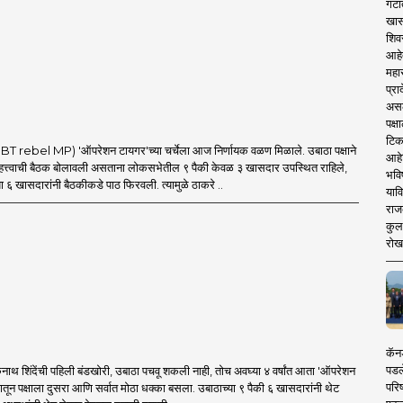
गटा
खास
शिव
आहे
महार
प्रा
असले
पक्
टिक
 rebel MP) 'ऑपरेशन टायगर'च्या चर्चेला आज निर्णायक वळण मिळाले. उबाठा पक्षाने
आहे
त्त्वाची बैठक बोलावली असताना लोकसभेतील ९ पैकी केवळ ३ खासदार उपस्थित राहिले,
भवि
ा ६ खासदारांनी बैठकीकडे पाठ फिरवली. त्यामुळे ठाकरे ..
याव
राज
कुलक
रोख
कॅनड
पडल
थ शिंदेंची पहिली बंडखोरी, उबाठा पचवू शकली नाही, तोच अवघ्या ४ वर्षांत आता 'ऑपरेशन
परिष
मातून पक्षाला दुसरा आणि सर्वात मोठा धक्का बसला. उबाठाच्या ९ पैकी ६ खासदारांनी थेट