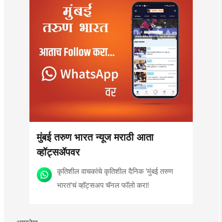
मुंबई तरुण भारत न्यूज मराठी आता
व्हॉट्सॲपवर
कृतिशील वाचकांचे कृतिशील दैनिक 'मुंबई तरुण
भारत'चं व्हॉट्सअप चॅनल फॉलो करा!
अग्रलेख