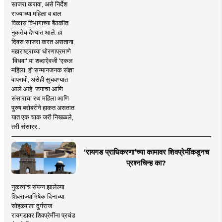
साजरा करावा, असे निर्देश
राज्याच्या महिला व बाल
विकास विभागाच्या बैठकीत
नुकतेच देण्यात आले. हा
दिवस साजरा करत असताना,
महाराष्ट्राच्या धोरणाप्रमाणे
'विधवा' या शब्दाऐवजी 'एकल
महिला' ही सन्मानजनक संज्ञा
वापरावी, असेही सुचवण्यात
आले आहे. जगाचा आणि
संसाराचा रथ महिला आणि
पुरुष बरोबरीने हाकत असतात.
यात एक चाक जरी निखळले,
तरी संसारर..
‘रायगड प्राधिकरणा’च्या कामावर शिवप्रेमींकडूनच
प्रश्नचिन्ह का?
नुकत्याच संपन्न झालेल्या
शिवराज्याभिषेक दिनाच्या
सोहळ्याला दुर्गराज
रायगडावर शिवप्रेमींना प्रचंड