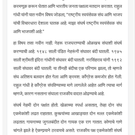
करमणूक करून घेतात आणि भारतीय जनता पक्षाला मतदान करतात. राहुल
गांधी यांनी यात नवीन विषय जोडला, "राष्ट्रीय स्वयंसेवक संघ आणि भाजप
यांची
विचारधारा
देशाला घातक आहे. माझा संघर्ष राष्ट्रीय स्वयंसेवक संघ
आणि
भाजपशी
आहे.”
हा विषय तसा नवीन नाही. नेहरू राजघराण्याची ओळखच संघाशी संघर्ष
करण्याची आहे. १९४८ साली पंडित
नेहरूंनी
संघावर बंदी
घातली
. १९७५
साली श्रीमती इंदिरा
गांधींनी
संघावर बंदी
घातली
.
नरसिंहराव
यांनी १९९२
साली संघावर बंदी
घातली
. या तीनही बंदीचा एक परिणाम झाला, तो म्हणजे
संघ अतिशय बलवान होत गेला आणि क्रमश: काँग्रेस कमजोर होत गेली.
राहुल गांधी हे काँग्रेस
संपविण्याच्या
मागे लागलेले आहेत आणि त्याचा मार्ग
म्हणजे, कारण नसताना संघाला राजकीय वादात ओढण्याचे आहे.
संघर्ष नेहमी दोन पक्षांत होतो. खेळाच्या स्पर्धा असतात, तेव्हा दोन संघ
एकमेकांशी लढत
राहातात
. कुस्त्यांच्या आखाड्यात दोन मल्ल एकमेकांशी
लढतात.
गायनाच्या
जुगलबंदीत दोन गायक एक राग गातात. कोणाचे गाणे
चांगले झाले हे
ऐकणार्‍याने
ठरवायचे असते. राजकीय पक्ष एकमेकांशी संघर्ष