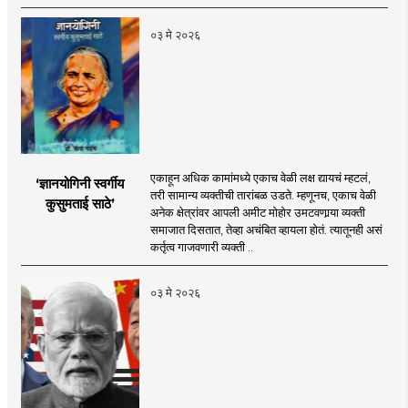
०३ मे २०२६
एकाहून अधिक कामांमध्ये एकाच वेळी लक्ष द्यायचं म्हटलं,
‘ज्ञानयोगिनी स्वर्गीय
तरी सामान्य व्यक्तीची तारांबळ उडते. म्हणूनच, एकाच वेळी
कुसुमताई साठे’
अनेक क्षेत्रांवर आपली अमीट मोहोर उमटवणार्‍या व्यक्ती
समाजात दिसतात, तेव्हा अचंबित व्हायला होतं. त्यातूनही असं
कर्तृत्व गाजवणारी व्यक्ती ..
०३ मे २०२६