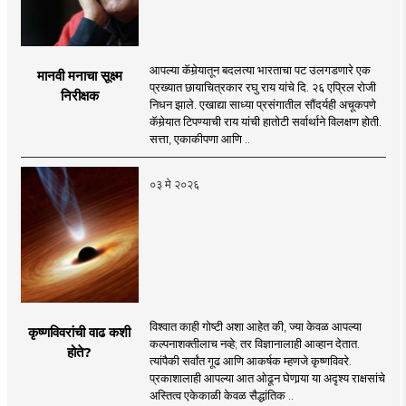
आपल्या कॅमेर्‍यातून बदलत्या भारताचा पट उलगडणारे एक
मानवी मनाचा सूक्ष्म
प्रख्यात छायाचित्रकार रघु राय यांचे दि. २६ एप्रिल रोजी
निरीक्षक
निधन झाले. एखाद्या साध्या प्रसंगातील सौंदर्यही अचूकपणे
कॅमेर्‍यात टिपण्याची राय यांची हातोटी सर्वार्थाने विलक्षण होती.
सत्ता, एकाकीपणा आणि ..
०३ मे २०२६
विश्वात काही गोष्टी अशा आहेत की, ज्या केवळ आपल्या
कृष्णविवरांची वाढ कशी
कल्पनाशक्तीलाच नव्हे; तर विज्ञानालाही आव्हान देतात.
होते?
त्यांपैकी सर्वांत गूढ आणि आकर्षक म्हणजे कृष्णविवरे.
प्रकाशालाही आपल्या आत ओढून घेणार्‍या या अदृश्य राक्षसांचे
अस्तित्व एकेकाळी केवळ सैद्धांतिक ..