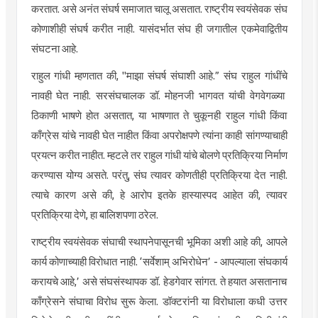
करतात. असे अनंत संघर्ष समाजात चालू असतात. राष्ट्रीय स्वयंसेवक संघ
कोणाशीही संघर्ष करीत नाही.
यासंदर्भात
संघ ही जगातील
एकमेवाद्वितीय
संघटना आहे.
राहुल गांधी म्हणतात की, "माझा संघर्ष संघाशी आहे.” संघ राहुल
गांधींचे
नावही घेत नाही.
सरसंघचालक
डॉ.
मोहनजी
भागवत यांची वेगवेगळ्या
ठिकाणी भाषणे होत असतात, या भाषणात ते चुकूनही राहुल गांधी किंवा
काँग्रेस यांचे नावही घेत नाहीत किंवा अपरोक्षपणे त्यांना काही सांगण्याचाही
प्रयत्न करीत नाहीत. म्हटले तर राहुल गांधी यांचे बोलणे प्रतिक्रिया निर्माण
करण्यास योग्य असते. परंतु, संघ त्यावर कोणतीही प्रतिक्रिया देत नाही.
त्याचे कारण असे की, हे आरोप इतके हास्यास्पद आहेत की, त्यावर
प्रतिक्रिया देणे, हा बालिशपणा ठरेल.
राष्ट्रीय स्वयंसेवक संघाची स्थापनेपासूनची भूमिका अशी आहे की, आपले
कार्य कोणाच्याही विरोधात नाही. ‘
सर्वेशाम्
अभिरोधेन
’ - आपल्याला
संघकार्य
करायचे आहे,’ असे
संघसंस्थापक
डॉ. हेडगेवार सांगत. ते हयात असतानाच
काँग्रेसने संघाचा विरोध सुरू केला.
डॉक्टरांनी
या विरोधाला कधी उत्तर