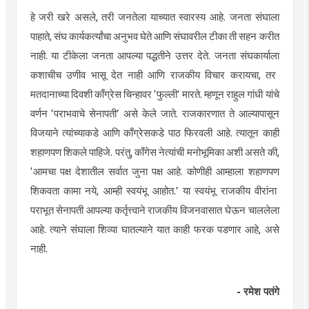
हे जरी खरे असले, तरी जनतेला याच्यात स्वारस्य आहे. जनता संघाला
पाहाते, संघ कार्यकर्त्यांचा अनुभव घेते आणि संघावरील टीका ती सहन करीत
नाही. या टीकेला जनता आपल्या पद्धतीने उत्तर देते. जनता
संघकार्याला
कशाचीच
उणीव
भासू देत नाही आणि राजकीय विचार करायचा, तर
मतदानाच्या दिवशी काँग्रेस चिन्हावर ‘
फुल्ली
’ मारते. म्हणून राहुल गांधी यांचे
वर्णन ‘पराभवाचे सेनापती’ असे केले जाते. राजकारणात ते आल्यापासून
विजयाने त्यांच्याकडे आणि
काँग्रेसकडे
पाठ
फिरवली
आहे. त्यातून काही
शहाणपण
शिकले पाहिजे. परंतु,
काँगे
स
नेत्यांची मनोभूमिका अशी असते की,
‘आमचा पक्ष देशातील सर्वात जुना पक्ष आहे. कोणीही आम्हाला
शहाणपण
शिकवता कामा नये, आम्ही स्वयंभू आहोत.’ या स्वयंभू राजकीय वीरांना
पराभूत सेनापती आपल्या
कर्तृत्त्वाने
राजकीय
विजनवासात
घेऊन चाललेला
आहे. त्याने संघाला शिव्या
घातल्याने
यात काही फरक पडणार आहे, असे
नाही.
- रमेश पतंगे