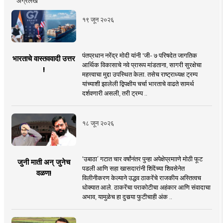
१९ जून २०२६
पंतप्रधान नरेंद्र मोदी यांनी 'जी- ७ परिषदेत जागतिक
भारताचे वास्तववादी उत्तर
आर्थिक विकासाचे नवे प्रारूप मांडताना, सागरी सुरक्षेचा
!
महत्त्वाचा मुद्दा उपस्थित केला. तसेच राष्ट्राध्यक्ष ट्रम्प
यांच्याशी झालेली द्विपक्षीय चर्चा भारताचे वाढते सामर्थ
दर्शवणारी असली, तरी ट्रम्प ..
१८ जून २०२६
‘उबाठा’ गटात चार वर्षांनंतर पुन्हा अपेक्षेप्रमााणे मोठी फूट
जुनी माती अन् जुनेच
पडली आणि सहा खासदारांनी शिंदेंच्या शिवसेनेत
वळण!
विलीनीकरण केल्याने उद्धव ठाकरेंचे राजकीय अस्तित्वच
धोक्यात आले. ठाकरेंचा पराकोटीचा अहंकार आणि संवादाचा
अभाव, यामुळेच हा दुसर्‍या फुटीचाही अंक ..