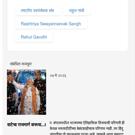
राष्ट्रीय स्वयंसेवक संघ
राहुल गांधी
Rashtriya Swayamsevak Sangh
Rahul Gandhi
संबंधित मजकूर
०७ मे २०२६
प. बंगालमधील भाजपच्या ऐतिहासिक विजयाची परिणती ही
वाटेचा राजमार्ग करूया...!
केवळ ममतादीदींच्या बेबंदशाहीचाच परिणाम नाही, तर हिंदू
जागृतीचा तो नवअध्याय ठरला आहे. त्यामुळे आता सम्राट