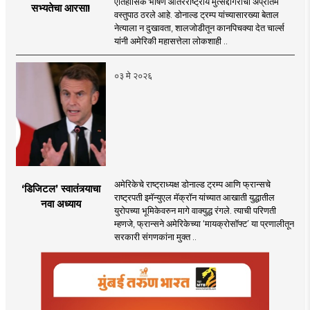
ऐतिहासिक भाषण आंतरराष्ट्रीय मुत्सद्देगिरीचा अप्रतिम
सभ्यतेचा आरसा!
वस्तुपाठ ठरले आहे. डोनाल्ड ट्रम्प यांच्यासारख्या बेताल
नेत्याला न दुखावता, शालजोडीतून कानपिचक्या देत चार्ल्स
यांनी अमेरिकी महासत्तेला लोकशाही ..
०३ मे २०२६
अमेरिकेचे राष्ट्राध्यक्ष डोनाल्ड ट्रम्प आणि फ्रान्सचे
‘डिजिटल’ स्वातंत्र्याचा
राष्ट्रपती इमॅन्युएल मॅक्रॉन यांच्यात आखाती युद्धातील
नवा अध्याय
युरोपच्या भूमिकेवरुन मागे वाक्युद्ध रंगले. त्याची परिणती
म्हणजे, फ्रान्सने अमेरिकेच्या ‘मायक्रोसॉफ्ट’ या प्रणालीतून
सरकारी संगणकांना मुक्त ..