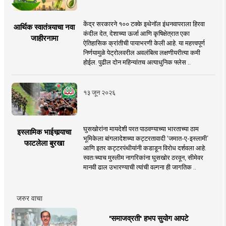
केंद्र सरकारने १०० टक्के इथेनॉल इंधनवापराला हिरवा
आर्थिक स्वातंत्र्याचा नवा
कंदील देत, देशाच्या ऊर्जा आणि कृषिक्षेत्रात एका
जाहीरनामा
ऐतिहासिक क्रांतीची पायाभरणी केली आहे. या महत्त्वपूर्ण
निर्णयामुळे पेट्रोलवरील अवलंबित्व लक्षणीयरीत्या कमी
होईल. पुढील दोन महिन्यांतच अत्याधुनिक फ्लेस ..
१३ जून २०२६
घुसखोरांना मायदेशी परत पाठवण्याच्या भारताच्या ठाम
इस्लामिक भाईचार्‍याचा
भूमिकेला बांगलादेशच्या कट्टरतावादी ‘जमात-ए-इस्लामी’
फाटलेला बुरखा
आणि इतर कट्टरपंथीयांनी कडाडून विरोध दर्शवला आहे.
स्वतःच्याच मुस्लीम नागरिकांना घुसखोर ठरवून, सीमेवर
मानवी ढाल उभारण्याची त्यांची वल्गना ही जागतिक ..
जरुर वाचा
'समाजव्रती' हभप सुयोग आपटे