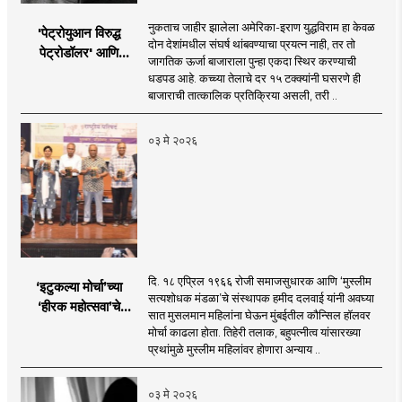
नुकताच जाहीर झालेला अमेरिका-इराण युद्धविराम हा केवळ
'पेट्रोयुआन विरुद्ध
दोन देशांमधील संघर्ष थांबवण्याचा प्रयत्न नाही, तर तो
पेट्रोडॉलर' आणि
जागतिक ऊर्जा बाजाराला पुन्हा एकदा स्थिर करण्याची
भारताचा 'पेट्रो-रुपी'
धडपड आहे. कच्च्या तेलाचे दर १५ टक्क्यांनी घसरणे ही
संकल्प
बाजाराची तात्कालिक प्रतिक्रिया असली, तरी ..
०३ मे २०२६
दि. १८ एप्रिल १९६६ रोजी समाजसुधारक आणि ‘मुस्लीम
‘इटुकल्या मोर्चा’च्या
सत्यशोधक मंडळा’चे संस्थापक हमीद दलवाई यांनी अवघ्या
‘हीरक महोत्सवा’चे
सात मुसलमान महिलांना घेऊन मुंबईतील कौन्सिल हॉलवर
लखलखते पैलू
मोर्चा काढला होता. तिहेरी तलाक, बहुपत्नीत्व यांसारख्या
प्रथांमुळे मुस्लीम महिलांवर होणारा अन्याय ..
०३ मे २०२६