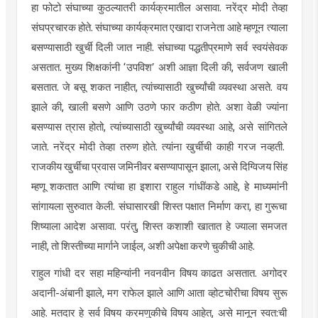
हा
फोटो
संघाच्या
कुठल्यातरी
कार्यक्रमातील असावा. नरेंद्र मोदी तेव्हा
संघप्रचारक
होते. संघाच्या कार्यक्रमात एखादा
राजनेता
आहे म्हणून त्याला
बसण्यासाठी खुर्ची दिली जात नाही. संघाच्या पद्धतीप्रमाणे सर्व स्वयंसेवक
असतात. मुख्य शिक्षकांनी ‘
उपविश
’ अशी आज्ञा दिली की,
सर्वजण
खाली
बसतात. जे बसू शकत नाहीत, त्यांच्यासाठी खुर्च्यांची व्यवस्था असते. वय
झाले की, खाली बसणे आणि उठणे फार कठीण होते. अशा वेळी ज्यांना
बसण्यास त्रास होतो, त्यांच्यासाठी खुर्च्यांची व्यवस्था आहे, असे
सांगितले
जाते. नरेंद्र मोदी तेव्हा तरुण होते. त्यांना खुर्चीची काही गरज नव्हती.
राजकीय खुर्चीचा प्रवास जमिनीवर बसण्यापासून झाला, असे दिग्विजय सिंह
म्हणू शकतात आणि त्यांचा हा इशारा राहुल
गांधींकडे
आहे, हे माध्यमांनी
सांगायला सुरुवात केली. संघासारखी शिस्त पक्षात निर्माण करा, हा गुरूचा
शिष्याला आदेश असावा. परंतु, शिस्त कशाशी खातात हे ज्याला समजत
नाही, तो शिस्तीच्या मार्गाने जाईल, अशी अपेक्षा करणे चुकीची आहे.
राहुल गांधी दर सहा महिन्यांनी
नवनवीन
विषय काढत असतात. अगोदर
अदानी-अंबानी
झाले, मग
राफेल
झाले आणि आता
व्होटचोरीचा
विषय सुरू
आहे. मतदार हे सर्व विषय करमणुकीचे विषय आहेत, असे मानून स्वत:ची