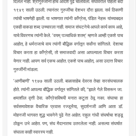
दिलेले नाही.
श्रीगुरुजींनी
हाच आदर्श पुढे चालविला. संघावरील पहिली बंदी
१९४९ साली उठली. त्यानंतर गुरुजींचा
देशभर
दौरा झाला. सर्व ठिकाणी
त्यांची भाषणेही झाली. या भाषणात त्यांनी काँग्रेस, पंडित नेहरू यांच्याबद्दल
एकही वाकडा शब्द उच्चारला नाही. समाज संघटनेचे आपले कार्य काय आहे,
याचे विवरणच त्यांनी केले. ‘
वयम्
पञ्चाधिकं
शतम्
’ म्हणजे आम्ही एकशे पाच
आहोत, हे धर्मराजाचे
वाय
त्यांनी बौद्धिक वर्गातून सर्वांना
सांगितले
. देशाचा
विचार करता हा
काँग्रेसी
, तो
समाजवादी
असा आपल्याला विचार करता
येणार नाही. आपण सर्व एकच आहोत. एकशे पाच आहोत, असा उदात्त विचार
गुरुजींनी मांडला.
‘आणीबाणी’ १९७७ साली उठली.
बाळासाहेब
देवरस
तेव्हा
सरसंघचालक
होते. त्यांनी आपल्या बौद्धिक वर्गातून
सांगितले
की, "झाले गेले विसरून जा.
क्षमाशील वृत्ती ठेवा.
काँग्रेसविषयी
मनात कटुता ठेवू नका. संघाचा हा
सर्वसमावेशक
वैचारिक प्रवास
रज्जूभैया
,
सुदर्शनजी
आणि आता डॉ.
मोहनजी
भागवत शुद्ध भावनेने पुढे नेत आहेत. राहुल गांधी संघर्षाचा
शड्डू
ठोकून उभे आहेत. पण, संघ मैदानातच उतरलेला नाही. असल्या संघर्षात
संघाला काही स्वारस्य नाही.