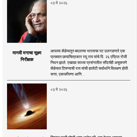
०३ मे २०२६
आपल्या कॅमेर्‍यातून बदलत्या भारताचा पट उलगडणारे एक
मानवी मनाचा सूक्ष्म
प्रख्यात छायाचित्रकार रघु राय यांचे दि. २६ एप्रिल रोजी
निरीक्षक
निधन झाले. एखाद्या साध्या प्रसंगातील सौंदर्यही अचूकपणे
कॅमेर्‍यात टिपण्याची राय यांची हातोटी सर्वार्थाने विलक्षण होती.
सत्ता, एकाकीपणा आणि ..
०३ मे २०२६