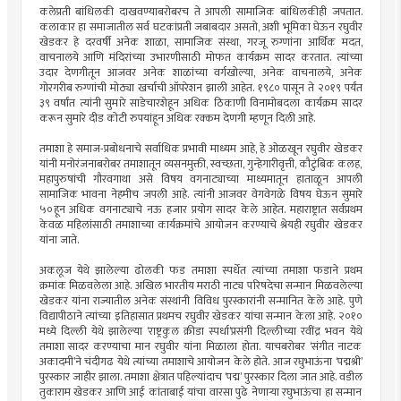
कलेप्रती बांधिलकी दाखवण्याबरोबरच ते आपली सामाजिक बांधिलकीही जपतात.
कलाकार हा समाजातील सर्व घटकांप्रती जबाबदार असतो, अशी भूमिका घेऊन रघुवीर
खेडकर हे दरवर्षी अनेक शाळा, सामाजिक संस्था, गरजू रुग्णांना आर्थिक मदत,
वाचनालये आणि मंदिरांच्या उभारणीसाठी मोफत कार्यक्रम सादर करतात. त्यांच्या
उदार देणगीतून आजवर अनेक शाळांच्या वर्गखोल्या, अनेक वाचनालये, अनेक
गोरगरीब रुग्णांची मोठ्या खर्चाची ऑपरेशन झाली आहेत. १९८० पासून ते २०१९ पर्यंत
३९ वर्षांत त्यांनी सुमारे साडेचारशेहून अधिक ठिकाणी विनामोबदला कार्यक्रम सादर
करून सुमारे दीड कोटी रुपयांहून अधिक रक्कम देणगी म्हणून दिली आहे.
तमाशा हे समाज-प्रबोधनाचे सर्वाधिक प्रभावी माध्यम आहे, हे ओळखून रघुवीर खेडकर
यांनी मनोरंजनाबरोबर तमाशातून व्यसनमुक्ती, स्वच्छता, गुन्हेगारीवृत्ती, कौटुंबिक कलह,
महापुरुषांची गौरवगाथा असे विषय वगनाट्याच्या माध्यमातून हाताळून आपली
सामाजिक भावना नेहमीच जपली आहे. त्यांनी आजवर वेगवेगळे विषय घेऊन सुमारे
५०हून अधिक वगनाट्याचे नऊ हजार प्रयोग सादर केले आहेत. महाराष्ट्रात सर्वप्रथम
केवळ महिलांसाठी तमाशाच्या कार्यक्रमांचे आयोजन करण्याचे श्रेयही रघुवीर खेडकर
यांना जाते.
अकलूज येथे झालेल्या ढोलकी फड तमाशा स्पर्धेत त्यांच्या तमाशा फडाने प्रथम
क्रमांक मिळवलेला आहे. अखिल भारतीय मराठी नाट्य परिषदेचा सन्मान मिळवलेल्या
खेडकर यांना राज्यातील अनेक संस्थांनी विविध पुरस्कारांनी सन्मानित केले आहे. पुणे
विद्यापीठाने त्यांच्या इतिहासात प्रथमच रघुवीर खेडकर यांचा सन्मान केला आहे. २०१०
मध्ये दिल्ली येथे झालेल्या ‘राष्ट्रकुल क्रीडा स्पर्धा’प्रसंगी दिल्लीच्या रवींद्र भवन येथे
तमाशा सादर करण्याचा मान रघुवीर यांना मिळाला होता. याचबरोबर ‘संगीत नाटक
अकादमी’ने चंदीगढ येथे त्यांच्या तमाशाचे आयोजन केले होते. आज रघुभाऊंना ‘पद्मश्री’
पुरस्कार जाहीर झाला. तमाशा क्षेत्रात पहिल्यांदाच ‘पद्म’ पुरस्कार दिला जात आहे. वडील
तुकाराम खेडकर आणि आई कांताबाई यांचा वारसा पुढे नेणार्‍या रघुभाऊंचा हा सन्मान