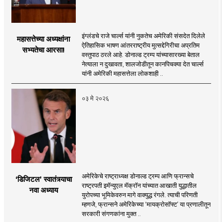
इंग्लंडचे राजे चार्ल्स यांनी नुकतेच अमेरिकी संसदेत दिलेले
महासत्तेच्या अध्यक्षांना
ऐतिहासिक भाषण आंतरराष्ट्रीय मुत्सद्देगिरीचा अप्रतिम
सभ्यतेचा आरसा!
वस्तुपाठ ठरले आहे. डोनाल्ड ट्रम्प यांच्यासारख्या बेताल
नेत्याला न दुखावता, शालजोडीतून कानपिचक्या देत चार्ल्स
यांनी अमेरिकी महासत्तेला लोकशाही ..
०३ मे २०२६
अमेरिकेचे राष्ट्राध्यक्ष डोनाल्ड ट्रम्प आणि फ्रान्सचे
‘डिजिटल’ स्वातंत्र्याचा
राष्ट्रपती इमॅन्युएल मॅक्रॉन यांच्यात आखाती युद्धातील
नवा अध्याय
युरोपच्या भूमिकेवरुन मागे वाक्युद्ध रंगले. त्याची परिणती
म्हणजे, फ्रान्सने अमेरिकेच्या ‘मायक्रोसॉफ्ट’ या प्रणालीतून
सरकारी संगणकांना मुक्त ..