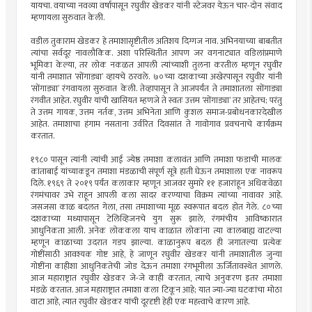
यायचा. वयाच्या नवव्या वर्षापासून रघुवीर खेडकर यांनी स्टेजवर येऊन चार-दोन संवाद
म्हणायला सुरुवात केली.
वडील तुकाराम खेडकर हे तमाशासृष्टीतील अतिशय दिग्गज नाव. अभिनयाच्या बाबतीत
त्यांचा सर्वदूर नावलौकिक. अशा परिस्थितीत आपण जर वगनाट्यात वडिलांप्रमाणे
भूमिका केल्या, तर लोक नकळत आपली त्यांच्याशी तुलना करतील म्हणून रघुवीर
यांनी तमाशात ‘सोंगाड्या’ व्हायचे ठरवले. ७०च्या दशकाच्या अखेरपासून रघुवीर यांनी
‘सोंगाड्या’ रंगवायला सुरुवात केली. तेव्हापासून ते आजपर्यंत ते तमाशातला सोंगाड्या
रंगवीत आहेत. रघुवीर यांची खासियत म्हणजे ते स्वतः उत्तम ‘सोंगाड्या’ तर आहेतच; परंतु
ते उत्तम गायक, उत्तम नर्तक, उत्तम अभिनेता आणि कुशल समाज-प्रबोधनकारदेखील
आहेत. तमाशाचा हंगाम नसताना उर्वरित दिवसांत ते गावोगाव प्रवचनाचे कार्यक्रम
करतात.
१९८० पासून त्यांनी त्यांची आई ज्येष्ठ तमाशा कलावंत आणि तमाशा फडाची मालक
कांताबाई यांच्याकडून तमाशा मंडळाची संपूर्ण सूत्रे हाती घेऊन तमाशाला एक नावरूप
दिले. १९६९ ते २०१९ पर्यंत कलाकार म्हणून आजवर सुमारे ११ हजारांहून अधिकवेळा
रंगमंचावर उभे राहून आपली कला सादर करण्याचा विक्रम त्यांच्या नावावर आहे.
जसजसा काळ बदलत गेला, तसा तमाशाच्या मूळ स्वरूपात बदल होत गेले. ८०च्या
दशकाच्या मध्यापासून टेलिव्हिजनचे युग सुरू झाले, रंगमंचीय आविष्कारात
आधुनिकता आली. अनेक लोककला याच काळात लोकांना त्या कालबाह्य वाटल्या
म्हणून काळाच्या उदरात गडप झाल्या. काळानुरूप बदल ही जगातल्या प्रत्येक
गोष्टींसाठी आवश्यक गोष्ट आहे, हे जाणून रघुवीर खेडकर यांनी तमाशातील जुन्या
गोष्टींना काहीशा आधुनिकतेची जोड देऊन तमाशा रंगभूमीला ऊर्जितावस्थेत आणले.
आज महाराष्ट्रात रघुवीर खेडकर जे-जे काही करतात, त्याचे अनुकरण इतर तमाशा
मंडळे करतात. आज महाराष्ट्रात तमाशा कला टिकून आहे; यात ज्या-ज्या घटकांचा मोठा
वाटा आहे, त्यात रघुवीर खेडकर यांची दूरदृष्टी हेही एक महत्त्वाचे कारण आहे.