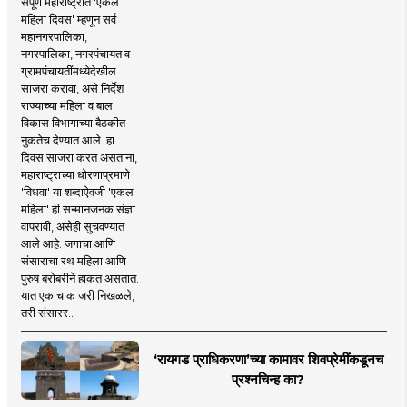
संपूर्ण महाराष्ट्रात 'एकल
महिला दिवस' म्हणून सर्व
महानगरपालिका,
नगरपालिका, नगरपंचायत व
ग्रामपंचायतींमध्येदेखील
साजरा करावा, असे निर्देश
राज्याच्या महिला व बाल
विकास विभागाच्या बैठकीत
नुकतेच देण्यात आले. हा
दिवस साजरा करत असताना,
महाराष्ट्राच्या धोरणाप्रमाणे
'विधवा' या शब्दाऐवजी 'एकल
महिला' ही सन्मानजनक संज्ञा
वापरावी, असेही सुचवण्यात
आले आहे. जगाचा आणि
संसाराचा रथ महिला आणि
पुरुष बरोबरीने हाकत असतात.
यात एक चाक जरी निखळले,
तरी संसारर..
‘रायगड प्राधिकरणा’च्या कामावर शिवप्रेमींकडूनच
प्रश्नचिन्ह का?