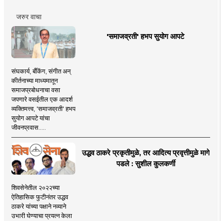
जरुर वाचा
'समाजव्रती' हभप सुयोग आपटे
संघकार्य, बँकिंग, संगीत अन्
कीर्तनाच्या माध्यमातून
समाजप्रबोधनाचा वसा
जपणारे वसईतील एक आदर्श
व्यक्तिमत्त्व, 'समाजव्रती' हभप
सुयोग आपटे यांचा
जीवनप्रवास.....
उद्धव ठाकरे प्रकृतीमुळे, तर आदित्य प्रवृत्तीमुळे मागे
पडले : सुशील कुलकर्णी
शिवसेनेतील २०२२च्या
ऐतिहासिक फुटीनंतर उद्धव
ठाकरे यांच्या पक्षाने नव्याने
उभारी घेण्याचा प्रयत्न केला