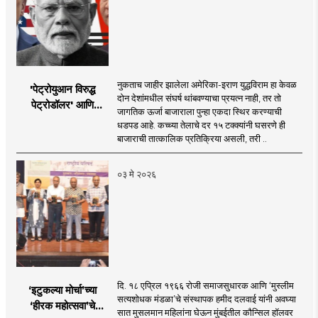
नुकताच जाहीर झालेला अमेरिका-इराण युद्धविराम हा केवळ
'पेट्रोयुआन विरुद्ध
दोन देशांमधील संघर्ष थांबवण्याचा प्रयत्न नाही, तर तो
पेट्रोडॉलर' आणि
जागतिक ऊर्जा बाजाराला पुन्हा एकदा स्थिर करण्याची
भारताचा 'पेट्रो-रुपी'
धडपड आहे. कच्च्या तेलाचे दर १५ टक्क्यांनी घसरणे ही
संकल्प
बाजाराची तात्कालिक प्रतिक्रिया असली, तरी ..
०३ मे २०२६
दि. १८ एप्रिल १९६६ रोजी समाजसुधारक आणि ‘मुस्लीम
‘इटुकल्या मोर्चा’च्या
सत्यशोधक मंडळा’चे संस्थापक हमीद दलवाई यांनी अवघ्या
‘हीरक महोत्सवा’चे
सात मुसलमान महिलांना घेऊन मुंबईतील कौन्सिल हॉलवर