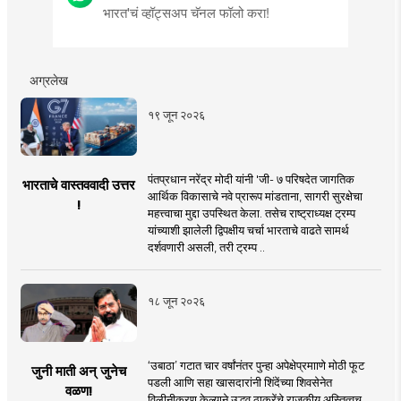
भारत'चं व्हॉट्सअप चॅनल फॉलो करा!
अग्रलेख
१९ जून २०२६
पंतप्रधान नरेंद्र मोदी यांनी 'जी- ७ परिषदेत जागतिक
भारताचे वास्तववादी उत्तर
आर्थिक विकासाचे नवे प्रारूप मांडताना, सागरी सुरक्षेचा
!
महत्त्वाचा मुद्दा उपस्थित केला. तसेच राष्ट्राध्यक्ष ट्रम्प
यांच्याशी झालेली द्विपक्षीय चर्चा भारताचे वाढते सामर्थ
दर्शवणारी असली, तरी ट्रम्प ..
१८ जून २०२६
‘उबाठा’ गटात चार वर्षांनंतर पुन्हा अपेक्षेप्रमााणे मोठी फूट
जुनी माती अन् जुनेच
पडली आणि सहा खासदारांनी शिंदेंच्या शिवसेनेत
वळण!
विलीनीकरण केल्याने उद्धव ठाकरेंचे राजकीय अस्तित्वच