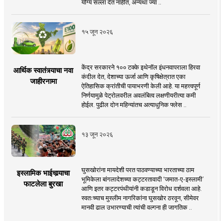
योग्य सल्ला देत नाहीत, अन्यथा ज्या ..
१५ जून २०२६
केंद्र सरकारने १०० टक्के इथेनॉल इंधनवापराला हिरवा
आर्थिक स्वातंत्र्याचा नवा
कंदील देत, देशाच्या ऊर्जा आणि कृषिक्षेत्रात एका
जाहीरनामा
ऐतिहासिक क्रांतीची पायाभरणी केली आहे. या महत्त्वपूर्ण
निर्णयामुळे पेट्रोलवरील अवलंबित्व लक्षणीयरीत्या कमी
होईल. पुढील दोन महिन्यांतच अत्याधुनिक फ्लेस ..
१३ जून २०२६
घुसखोरांना मायदेशी परत पाठवण्याच्या भारताच्या ठाम
इस्लामिक भाईचार्‍याचा
भूमिकेला बांगलादेशच्या कट्टरतावादी ‘जमात-ए-इस्लामी’
फाटलेला बुरखा
आणि इतर कट्टरपंथीयांनी कडाडून विरोध दर्शवला आहे.
स्वतःच्याच मुस्लीम नागरिकांना घुसखोर ठरवून, सीमेवर
मानवी ढाल उभारण्याची त्यांची वल्गना ही जागतिक ..