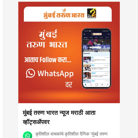
मुंबई तरुण भारत न्यूज मराठी आता
व्हॉट्सॲपवर
कृतिशील वाचकांचे कृतिशील दैनिक 'मुंबई तरुण