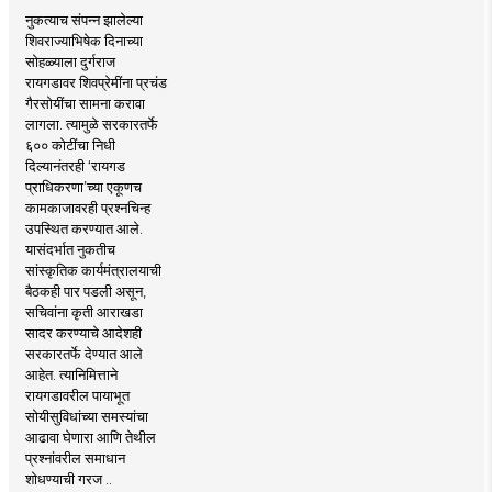
नुकत्याच संपन्न झालेल्या
शिवराज्याभिषेक दिनाच्या
सोहळ्याला दुर्गराज
रायगडावर शिवप्रेमींना प्रचंड
गैरसोयींचा सामना करावा
लागला. त्यामुळे सरकारतर्फे
६०० कोटींचा निधी
दिल्यानंतरही ‘रायगड
प्राधिकरणा’च्या एकूणच
कामकाजावरही प्रश्नचिन्ह
उपस्थित करण्यात आले.
यासंदर्भात नुकतीच
सांस्कृतिक कार्यमंत्रालयाची
बैठकही पार पडली असून,
सचिवांना कृती आराखडा
सादर करण्याचे आदेशही
सरकारतर्फे देण्यात आले
आहेत. त्यानिमित्ताने
रायगडावरील पायाभूत
सोयीसुविधांच्या समस्यांचा
आढावा घेणारा आणि तेथील
प्रश्नांवरील समाधान
शोधण्याची गरज ..