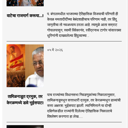
प. बंगालमधील भाजपच्या ऐतिहासिक विजयाची परिणती ही
वाटेचा राजमार्ग करूया...!
केवळ ममतादीदींच्या बेबंदशाहीचाच परिणाम नाही, तर हिंदू
जागृतीचा तो नवअध्याय ठरला आहे. त्यामुळे आता सम्राट
गोपालपासून, स्वामी विवेकानंद, रवींद्रनाथ टागोर यांसारख्या
धुरिणांनी दाखवलेल्या हिंदुत्वाच्या ..
०५ मे २०२६
पाच राज्यांच्या विधानसभा निवडणुकांच्या निकालानुसार,
तामिळनाडूत द्रमुक, तर
तामिळनाडूमधून सत्ताधारी द्रमुक, तर केरळम्मधून डाव्यांची
केरळम्मध्ये डावे भुईसपाट!
सत्ता अक्षरश: भुईसपाट झाली. त्यानिमित्ताने या दोन्ही
दक्षिणेकडील राज्यांनी दिलेल्या ऐतिहासिक निकालाचे
विश्लेषण करणारा हा लेख.....