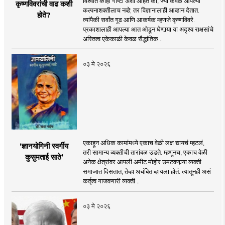
विश्वात काही गोष्टी अशा आहेत की, ज्या केवळ आपल्या
कृष्णविवरांची वाढ कशी
कल्पनाशक्तीलाच नव्हे; तर विज्ञानालाही आव्हान देतात.
होते?
त्यांपैकी सर्वांत गूढ आणि आकर्षक म्हणजे कृष्णविवरे.
प्रकाशालाही आपल्या आत ओढून घेणार्‍या या अदृश्य राक्षसांचे
अस्तित्व एकेकाळी केवळ सैद्धांतिक ..
०३ मे २०२६
एकाहून अधिक कामांमध्ये एकाच वेळी लक्ष द्यायचं म्हटलं,
‘ज्ञानयोगिनी स्वर्गीय
तरी सामान्य व्यक्तीची तारांबळ उडते. म्हणूनच, एकाच वेळी
कुसुमताई साठे’
अनेक क्षेत्रांवर आपली अमीट मोहोर उमटवणार्‍या व्यक्ती
समाजात दिसतात, तेव्हा अचंबित व्हायला होतं. त्यातूनही असं
कर्तृत्व गाजवणारी व्यक्ती ..
०३ मे २०२६