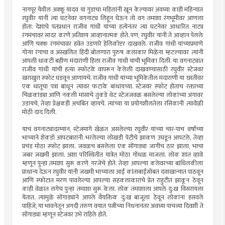
नागपूर येथील अक्कू यादव या गुंडाचा महिलांनी खून केल्यावर अवघ्या काही महिन्यांत
रघुवीर यांनी त्या घटनेवर वगनाट्य लिहून घेऊन तो वग तमाशा रंगभूमीवर आणला
होता. देशाचे पंतप्रधान राजीव गांधी यांच्या हत्येनंतर त्या घटनेवर आधारित नाट्य
रंगमंचावर सादर करणे अतिशय आव्हानात्मक होते. पण, रघुवीर यांनी ते आव्हान पेलले
आणि चक्क रंगमंचावर हवेत उडणारे हेलिकॉप्टर दाखवले. राजीव गांधी यांच्याप्रमाणे
गोर्‍या रंगाचा व अस्खलित हिंदी बोलणारा पुरुष कलाकार मिळेना म्हटल्यावर त्यांनी
आपली धाकटी बहीण मंदाराणी हिला राजीव गांधी यांची भूमिका दिली. या वगनाट्यात
राजीव गांधी यांची हत्या स्फोटके वापरून केलेली दाखवण्यासाठी रघुवीर स्टेजवर
खराखुरा स्फोट घडवून आणायचे. राजीव गांधी यांच्या भूमिकेतील मंदाराणी या छातीवर
एक धातूचा पत्रा बांधून त्यावर फटाके बांधायच्या. स्टेजवर स्फोट होताच रक्ताच्या
चिळकांड्या आणि नकली मांसाचे तुकडे थेट स्टेजजवळ बसलेल्या लोकांच्या अंगावर
उडायचे, तेव्हा प्रेक्षकही अचंबित व्हायचे. त्यांच्या या प्रयोगशीलतेला रसिकांनी त्यावेळी
मोठी दाद दिली.
याच वगनाट्यादरम्यान, स्टेजमागे खेळत असलेल्या रघुवीर यांच्या चार-पाच वर्षांच्या
भाच्याने शेकडो आपटबारांनी भरलेल्या लोखंडी पेटीचे झाकण उघडून आपटले, तेव्हा
प्रचंड मोठा स्फोट झाला. जवळच बसलेला एक सोंगाड्या जागीच ठार झाला, भाचा
जबर जखमी झाला. अशा परिस्थितीत यात्रेत मोठा गोंधळ माजला. लोक शांत व्हावे
म्हणून पुन्हा तमाशा सुरू करणे गरजेचे होते. तेव्हा आपल्या कलेवरच्या बांधिलकीला
प्राधान्य देऊन रघुवीर यांनी जखमी भाच्याला आई कांताबाईसोबत दवाखान्यात पाठवून
आणि स्फोटात मरण पावलेल्या आपल्या सहकलाकाराचे प्रेत राहुटीत झाकून ठेवून
काही वेळात लगेच पुन्हा तमाशा सुरू केला. लोक तमाशाला आपले दु:ख विसरायला
येतात. त्यामुळे सोंगाड्याने आपले वैयक्तिक दु:ख बाजूला ठेवून लोकांना हसवले
पाहिजे, या भावनेतून अगदी तरुण वयात पत्नीच्या निधनानंतर अवघ्या पाचव्या दिवशी ते
सोंगाड्या म्हणून स्टेजवर उभे राहिले होते.