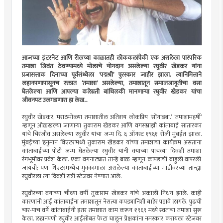
आजच्या इंटरनेट आणि रीलच्या काळातही लोककलांपैकी एक असलेला पारंपरिक
तमाशा जिवंत ठेवण्यामध्ये मोलाचे योगदान असलेल्या रघुवीर खेडकर यांना
प्रजासत्ताक दिनाच्या पूर्वसंध्येला ‘पद्मश्री’ पुरस्कार जाहीर झाला. त्यानिमित्ताने
लहानपणापासूनच रक्तात ‘तमाशा’ असलेल्या, तमाशातून समाजजागृतीचा वसा
घेतलेल्या आणि आपल्या कलेप्रती बांधिलकी मानणार्‍या रघुवीर खेडकर यांचा
जीवनपट उलगडणारा हा लेख...
रघुवीर खेडकर, मराठमोळ्या तमाशातील अतिशय लोकप्रिय ‘सोंगाड्या.’ ‘तमाशामहर्षी’
म्हणून ओळखल्या जाणार्‍या तुकाराम खेडकर आणि वगसम्राज्ञी कांताबाई सातारकर
यांचे चिरंजीव असलेल्या रघुवीर यांचा जन्म दि. ६ ऑगस्ट १९६१ रोजी मुंबईत झाला.
मुंबईच्या ‘हनुमान थिएटर’मध्ये तुकाराम खेडकर यांच्या तमाशाचा कार्यक्रम असताना
कांताबाईंच्या पोटी जन्म घेतलेल्या रघुवीर यांनी वयाच्या पाचव्या दिवशी तमाशा
रंगभूमीवर प्रवेश केला. एका वगनाट्यात तान्हे बाळ म्हणून कापडाची बाहुली वापरली
जायची; पण थिएटरमध्येच मुक्कामाला असलेल्या कांताबाईंच्या मांडीवरच्या तान्ह्या
रघुवीरला त्या दिवशी रात्री स्टेजवर नेण्यात आले.
रघुवीरच्या वयाच्या चौथ्या वर्षी तुकाराम खेडकर यांचे अकाली निधन झाले. काही
कारणांनी आई कांताबाईंना तमाशातून नेसत्या कपड्यानिशी बाहेर पडावे लागले. पुढची
चार-पाच वर्षे कांताबाईंनी इतर तमाशात काम करून १९६९ मध्ये स्वतःचा तमाशा सुरू
केला. लहानपणी रघुवीर आईसोबत फेटा घालून प्रेक्षकांना नमस्कार करायला स्टेजवर