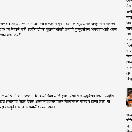
एकदा
देश
अमेर
फ्रा
जपा
्तेच्या जवळ राहणाऱ्यांनी आपल्या दृष्टिकोनातून मांडला, त्यामुळे अनेक राष्ट्रीय नायकांच्या
सात
त स्थान मिळाले नाही. हल्दीघाटीच्या युद्धासंदर्भातही तथ्यांचे पुनर्मूल्यांकन आवश्यक आहे. आज
अर्थ
ताप यांची जयंती ..
भार
गेल्
भार
निमं
आहे.
भारत
अधो
दिसू
Airstrike Escalation अमेरिका आणि इराण यांच्यातील युद्धविरामानंतर मध्यपूर्वेत
त होत असल्याचे चित्र दिसत असतानाच इस्रायलने लेबनानमध्ये जोरदार हल्ला केला. या
एकदा मध्यपूर्वेत तणाव वाढण्याची शक्यता व्यक्त ..
संयु
घोष
जून 
विधव