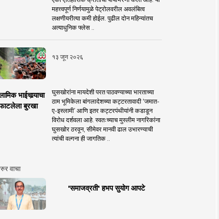
महत्त्वपूर्ण निर्णयामुळे पेट्रोलवरील अवलंबित्व
लक्षणीयरीत्या कमी होईल. पुढील दोन महिन्यांतच
अत्याधुनिक फ्लेस ..
१३ जून २०२६
घुसखोरांना मायदेशी परत पाठवण्याच्या भारताच्या
लामिक भाईचार्‍याचा
ठाम भूमिकेला बांगलादेशच्या कट्टरतावादी ‘जमात-
फाटलेला बुरखा
ए-इस्लामी’ आणि इतर कट्टरपंथीयांनी कडाडून
विरोध दर्शवला आहे. स्वतःच्याच मुस्लीम नागरिकांना
घुसखोर ठरवून, सीमेवर मानवी ढाल उभारण्याची
त्यांची वल्गना ही जागतिक ..
रुर वाचा
'समाजव्रती' हभप सुयोग आपटे