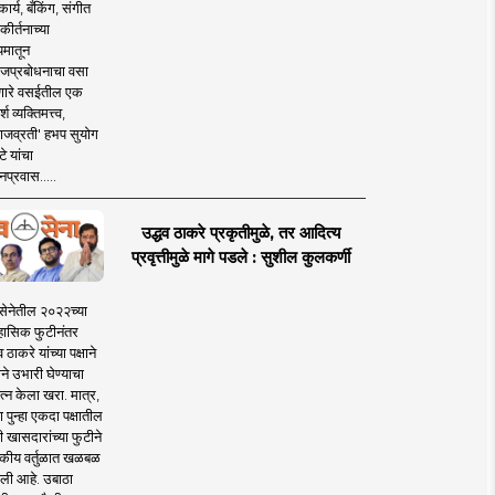
ार्य, बँकिंग, संगीत
कीर्तनाच्या
यमातून
जप्रबोधनाचा वसा
ारे वसईतील एक
श व्यक्तिमत्त्व,
ाजव्रती' हभप सुयोग
े यांचा
प्रवास.....
उद्धव ठाकरे प्रकृतीमुळे, तर आदित्य
प्रवृत्तीमुळे मागे पडले : सुशील कुलकर्णी
सेनेतील २०२२च्या
हासिक फुटीनंतर
व ठाकरे यांच्या पक्षाने
ाने उभारी घेण्याचा
त्न केला खरा. मात्र,
पुन्हा एकदा पक्षातील
 खासदारांच्या फुटीने
कीय वर्तुळात खळबळ
ली आहे. उबाठा