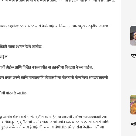
 राज्य सरकार असो किंवा केंद्र सरकार असो. जे काही होईल ते संविधानाच्या कक्षेत असेल.
s Regulation 2026" जारी केले आहे. या नियमनात चार प्रमुख तरतुदींचा समावेश
क्विटी पथक स्थापन केले जातील.
जु
 जाईल.
ुनावणी होईल आणि निश्चित कालावधीत या तक्रारीचा निपटारा केला जाईल.
तयार करणे आणि मागासवर्गीय विद्यार्थ्यांच्या योजनांची योग्यरित्या अंमलबजावणी
े निधी गोठवले जातील.
द्ध जातीय भेदभावाचे आरोप यूजीसीवर आहेत. या प्रकरणी सर्वोच्च न्यायालयातही एक
 याचिकेनुसार, यूजीसीची जातीय भेदभावाची नवीन व्याख्या फक्त एससी, एसटी आणि
मह
णे दुर्लक्ष केले जाते. सत्य हे आहे की ,सामान्य श्रेणीतील उमेदवारांना देखील जातीच्या