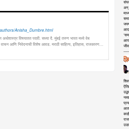
संघक
अन् 
माध्
समा
जपण
आदर्
authors/Anisha_Dumbre.html
'सम
ून अर्थशास्त्र विषयातत पदवी. सध्या दै. मुंबई तरुण भारत मध्ये वेब
आपट
 वाचन आणि निवेदनाची विशेष आवड. मराठी साहित्य, इतिहास, राजकारण,
जीवन
ालयीन काळात वक्तृत्व, कथाकथन, काव्यवाचन स्पर्धांमध्ये सहभाग आणि
शिव
ऐति
उद्ध
नव्य
प्रय
आता 
काही
राज
उडा