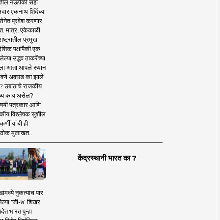
तील नऊपैकी सहा
दार एकनाथ शिंदेंच्या
सेनेत प्रवेश करणार
त. मात्र, एकेकाळी
ाष्ट्रातील प्रमुख
देशिक पक्षांपैकी एक
ल्या उद्धव ठाकरेंच्या
षाला आता आपले स्थान
वणे अवघड का झाले
? उबाठाचे राजकीय
ष्य काय असेल?
िषयी पत्रकार आणि
कीय विश्लेषक सुशील
र्णी यांची ही
ठोक मुलाखत..
केंद्रस्थानी भारत का ?
ामध्ये नुकत्याच पार
ेल्या 'जी-७' शिखर
देत भारत पुन्हा