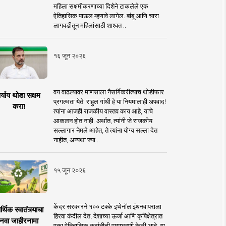
महिला सक्षमीकरणाच्या दिशेने टाकलेले एक
ऐतिहासिक पाऊल म्हणावे लागेल. बांबू आणि चारा
लागवडीतून महिलांसाठी शाश्वत ..
१६ जून २०२६
वय वाढल्यावर माणसाला नैसर्गिकरीत्याच थोडीफार
र्याय थोडा सक्षम
प्रगल्भता येते. राहुल गांधी हे या नियमालाही अपवाद!
करा!
त्यांना आजही राजकीय वास्तव काय आहे, याचे
आकलन होत नाही. अर्थात, त्यांनी जे राजकीय
सल्लागार नेमले आहेत, ते त्यांना योग्य सल्ला देत
नाहीत, अन्यथा ज्या ..
१५ जून २०२६
केंद्र सरकारने १०० टक्के इथेनॉल इंधनवापराला
्थिक स्वातंत्र्याचा
हिरवा कंदील देत, देशाच्या ऊर्जा आणि कृषिक्षेत्रात
नवा जाहीरनामा
एका ऐतिहासिक क्रांतीची पायाभरणी केली आहे. या