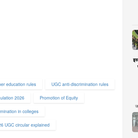
इस्
her education rules
UGC anti-discrimination rules
lation 2026
Promotion of Equity
ज
mination in colleges
6 UGC circular explained