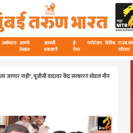
अर्थभारत
आमचे
आमची
ई-
मनोरंजन
विविध
रा.स्व.स
लेखक
प्रकाशने
पेपर
परिवार
 जाणार नाही", यूजीसी वादावर केंद्र सरकारनं सोडलं मौन