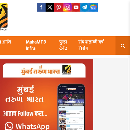
ंघ आणि
MahaMTB
पुन्हा
संघ शताब्दी वर्ष
Infra
देवेंद्र
विशेष