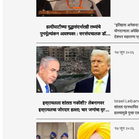
"इतिहास अनेकदा सत
हल्दीघाटीच्या युद्धासंदर्भातही तथ्यांचे
योगदानाला अपेक्षि
पुनर्मूल्यांकन आवश्यक! : सरसंघचालक डॉ.
देशभर महाराणा प्र
मोहनजी भागवत
१७ जून २०२६
Israel Lebanon 
इस्रायलला शांतता नकोशी? लेबनानवर
शांतता प्रस्थापि
इस्रायलचा जोरदार हल्ला; चार जणांचा मृत्यू,
हल्ल्यामुळे पुन्हा 
इराण-अमेरिकेत आरोप-प्रत्यारोप
१७ जून २०२६