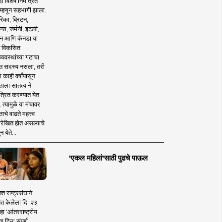
 विशेष निमंत्रित
 म्हणून सहभागी झाला.
िका, ब्रिटन,
न्स, जर्मनी, इटली,
न आणि कॅनडा या
 विकसित
व्यवस्थांच्या गटाचा
त सदस्य नसला, तरी
या काही वर्षांपासून
ताला सातत्याने
त्रित करण्यात येत
 त्यामुळे या मंचावर
ाचे वाढते महत्त्व
रेखित होत असल्याचे
न येते...
'एकल महिलां'साठी पुढचे पाऊल
क्त राष्ट्रसंघाने
ित केलेला दि. २३
हा 'आंतरराष्ट्रीय
ा दिन' संपूर्ण