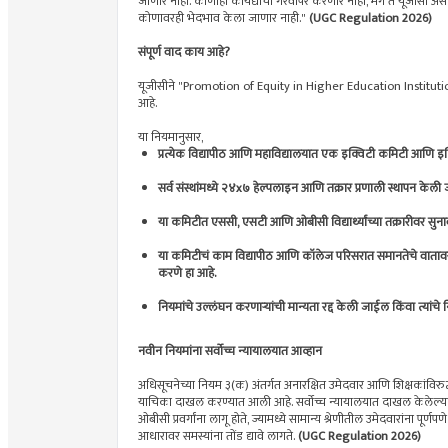
जाणार नाही. कोणीही कायद्याचा गैरवापर करणार नाही, मग ते यूजीसी असो,
कोणावरही भेदभाव केला जाणार नाही."
(UGC Regulation 2026)
संपूर्ण वाद काय आहे?
यूजीसीने "Promotion of Equity in Higher Education Institution
आहे.
या नियमानुसार,
प्रत्येक विद्यापीठ आणि महाविद्यालयात एक इक्विटी कमिटी आणि इ
सर्व संस्थांमध्ये २४x७ हेल्पलाइन आणि तक्रार प्रणाली स्थापन केली
या कमिटीत एससी, एसटी आणि ओबीसी विद्यार्थ्यांच्या तक्रारीवर स
या कमिटीचं काम विद्यापीठ आणि कॉलेज परिसरात समानतेचे वातावरण 
करणे हा आहे.
नियमांचे उल्लंघन करणाऱ्यांची मान्यता रद्द केली जाईल किंवा त्यांच
नवीन नियमांना सर्वोच्च न्यायालयात आव्हान
अधिसूचनेच्या नियम ३(क) अंतर्गत अनारक्षित उमेदवार आणि शिक्षकांविरु
याचिका दाखल करण्यात आली आहे. सर्वोच्च न्यायालयात दाखल केलेल्या
ओबीसी प्रवर्गांना लागू होते, ज्यामध्ये सामान्य श्रेणीतील उमेदवारांना पूर्णप
आधारावर समस्यांना तोंड द्यावे लागते.
(UGC Regulation 2026)