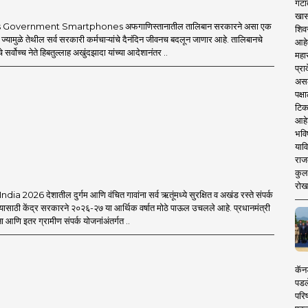
गटा
खास
 Government Smartphones अफगाणिस्तानातील तालिबान सरकारने असा एक
शिव
 ज्यामुळे तेथील सर्व सरकारी कर्मचाऱ्यांचे दैनंदिन जीवनच बदलून जाणार आहे. तालिबानचे
आहे
 सर्वोच्च नेते हिबतुल्लाह अखुंदझादा यांच्या आदेशानंतर ..
महार
प्रा
असले
पक्
टिक
आहे
भवि
याव
राज
कुलक
रोख
a 2026 देशातील दुर्गम आणि वंचित गावांना सर्व ऋतूंमध्ये सुरक्षित व अखंड रस्ते संपर्क
यासाठी केंद्र सरकारने २०२६-२७ या आर्थिक वर्षात मोठे पाऊल उचलले आहे. प्रधानमंत्री
आणि इतर ग्रामीण संपर्क योजनांअंतर्गत ..
कॅनड
पडल
परिष