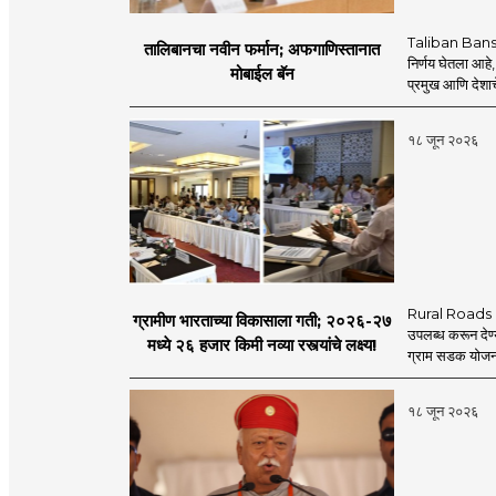
Taliban Bans
तालिबानचा नवीन फर्मान; अफगाणिस्तानात
निर्णय घेतला आहे,
मोबाईल बॅन
प्रमुख आणि देशाचे
१८ जून २०२६
Rural Roads Indi
ग्रामीण भारताच्या विकासाला गती; २०२६-२७
उपलब्ध करून देण्
मध्ये २६ हजार किमी नव्या रस्त्यांचे लक्ष्य!
ग्राम सडक योजना 
१८ जून २०२६