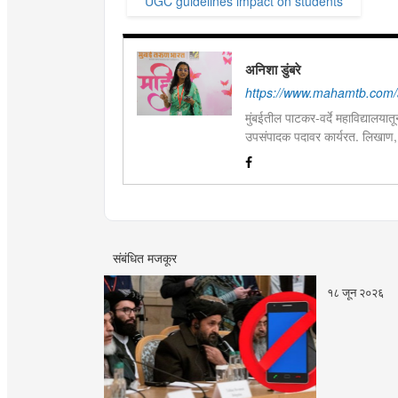
UGC guidelines impact on students
अनिशा डुंबरे
https://www.mahamtb.com/
मुंबईतील पाटकर-वर्दे महाविद्यालयात
उपसंपादक पदावर कार्यरत. लिखाण,
आणि मनोरंजन विषयांत रस. महाविद्य
पारितोषिके.\
संबंधित मजकूर
१८ जून २०२६