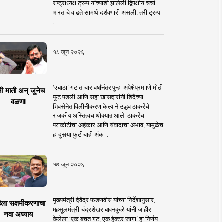
राष्ट्राध्यक्ष ट्रम्प यांच्याशी झालेली द्विपक्षीय चर्चा
भारताचे वाढते सामर्थ दर्शवणारी असली, तरी ट्रम्प
..
१८ जून २०२६
‘उबाठा’ गटात चार वर्षांनंतर पुन्हा अपेक्षेप्रमााणे मोठी
नी माती अन् जुनेच
फूट पडली आणि सहा खासदारांनी शिंदेंच्या
वळण!
शिवसेनेत विलीनीकरण केल्याने उद्धव ठाकरेंचे
राजकीय अस्तित्वच धोक्यात आले. ठाकरेंचा
पराकोटीचा अहंकार आणि संवादाचा अभाव, यामुळेच
हा दुसर्‍या फुटीचाही अंक ..
१७ जून २०२६
मुख्यमंत्री देवेंद्र फडणवीस यांच्या निर्देशानुसार,
िला सक्षमीकरणाचा
महसूलमंत्री चंद्रशेखर बावनकुळे यांनी जाहीर
नवा अध्याय
केलेला ‘एक बचत गट, एक हेक्टर जागा’ हा निर्णय