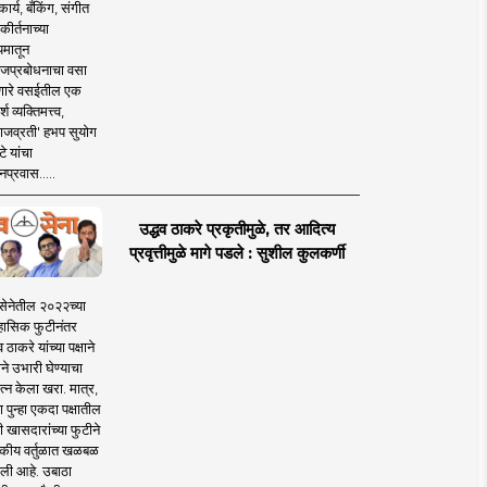
ार्य, बँकिंग, संगीत
कीर्तनाच्या
यमातून
जप्रबोधनाचा वसा
ारे वसईतील एक
श व्यक्तिमत्त्व,
ाजव्रती' हभप सुयोग
े यांचा
प्रवास.....
उद्धव ठाकरे प्रकृतीमुळे, तर आदित्य
प्रवृत्तीमुळे मागे पडले : सुशील कुलकर्णी
सेनेतील २०२२च्या
हासिक फुटीनंतर
व ठाकरे यांच्या पक्षाने
ाने उभारी घेण्याचा
त्न केला खरा. मात्र,
पुन्हा एकदा पक्षातील
 खासदारांच्या फुटीने
कीय वर्तुळात खळबळ
ली आहे. उबाठा