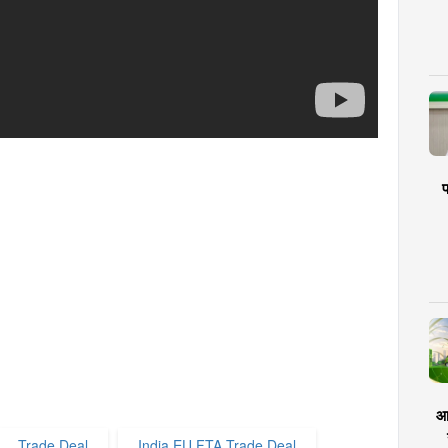
प
आर
Trade Deal
India EU FTA Trade Deal