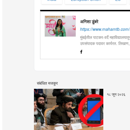
अनिशा डुंबरे
https://www.mahamtb.com/
मुंबईतील पाटकर-वर्दे महाविद्यालयात
उपसंपादक पदावर कार्यरत. लिखाण,
आणि मनोरंजन विषयांत रस. महाविद्य
पारितोषिके.\
संबंधित मजकूर
१८ जून २०२६