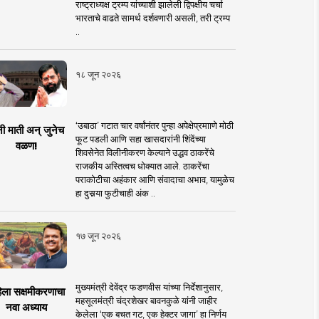
राष्ट्राध्यक्ष ट्रम्प यांच्याशी झालेली द्विपक्षीय चर्चा
भारताचे वाढते सामर्थ दर्शवणारी असली, तरी ट्रम्प
..
१८ जून २०२६
‘उबाठा’ गटात चार वर्षांनंतर पुन्हा अपेक्षेप्रमााणे मोठी
नी माती अन् जुनेच
फूट पडली आणि सहा खासदारांनी शिंदेंच्या
वळण!
शिवसेनेत विलीनीकरण केल्याने उद्धव ठाकरेंचे
राजकीय अस्तित्वच धोक्यात आले. ठाकरेंचा
पराकोटीचा अहंकार आणि संवादाचा अभाव, यामुळेच
हा दुसर्‍या फुटीचाही अंक ..
१७ जून २०२६
मुख्यमंत्री देवेंद्र फडणवीस यांच्या निर्देशानुसार,
िला सक्षमीकरणाचा
महसूलमंत्री चंद्रशेखर बावनकुळे यांनी जाहीर
नवा अध्याय
केलेला ‘एक बचत गट, एक हेक्टर जागा’ हा निर्णय