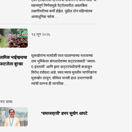
महत्त्वपूर्ण निर्णयामुळे पेट्रोलवरील अवलंबित्व
लक्षणीयरीत्या कमी होईल. पुढील दोन महिन्यांतच
अत्याधुनिक फ्लेस ..
१३ जून २०२६
घुसखोरांना मायदेशी परत पाठवण्याच्या भारताच्या
लामिक भाईचार्‍याचा
ठाम भूमिकेला बांगलादेशच्या कट्टरतावादी ‘जमात-
फाटलेला बुरखा
ए-इस्लामी’ आणि इतर कट्टरपंथीयांनी कडाडून
विरोध दर्शवला आहे. स्वतःच्याच मुस्लीम नागरिकांना
घुसखोर ठरवून, सीमेवर मानवी ढाल उभारण्याची
त्यांची वल्गना ही जागतिक ..
रुर वाचा
'समाजव्रती' हभप सुयोग आपटे