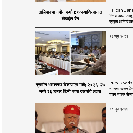
Taliban Bans
तालिबानचा नवीन फर्मान; अफगाणिस्तानात
निर्णय घेतला आहे,
मोबाईल बॅन
प्रमुख आणि देशाचे
१८ जून २०२६
Rural Roads Indi
ग्रामीण भारताच्या विकासाला गती; २०२६-२७
उपलब्ध करून देण्
मध्ये २६ हजार किमी नव्या रस्त्यांचे लक्ष्य!
ग्राम सडक योजना 
१८ जून २०२६