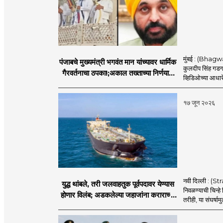
मुंबई : (Bhagwan
पंजाबचे मुख्यमंत्री भगवंत मान यांच्यावर धार्मिक
कुलदीप सिंह गडगज्
गैरवर्तनाचा ठपका!;अकाल तख्ताच्या निर्णयाने
व्हिडिओच्या आधारे 
मोठी खळबळ
१७ जून २०२६
नवी दिल्ली : (
युद्ध थांबले, तरी जलवाहतुक पूर्वपदावर येण्यास
निवळण्याची चिन्हे
होणार विलंब; अडकलेल्या जहाजांना कराराच्या
तरीही, या संघर्ष
शाश्वततेची चिंता.