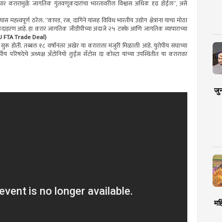
यापार करारामुळे जागतिक गुंतवणूकदारांचा भारतावरील विश्वास अधिक दृढ होईल”, असे
हत्त्वपूर्ण ठरेल. “कापड, रत्न, दागिने यांसह विविध भारतीय उद्योग क्षेत्रांना याचा मोठा
म उदाहरण आहे. हा करार जागतिक जीडीपीच्या अंदाजे २५ टक्के आणि जागतिक व्यापाराच्या
EU FTA Trade Deal)
सुरू होती. तब्बल १८ वर्षांनंतर अखेर या कराराला मंजुरी मिळाली आहे. युरोपीय संघाच्या
ोपीय परिषदेचे अध्यक्ष अँटोनियो लुईस सँटोस दा कोस्टा यांच्या उपस्थितीत या करारावर
जु
मह