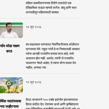
महिला सक्षमीकरणाच्या दिशेने टाकलेले एक
ऐतिहासिक पाऊल म्हणावे लागेल. बांबू आणि चारा
लागवडीतून महिलांसाठी शाश्वत ..
१६ जून २०२६
वय वाढल्यावर माणसाला नैसर्गिकरीत्याच थोडीफार
र्याय थोडा सक्षम
प्रगल्भता येते. राहुल गांधी हे या नियमालाही अपवाद!
करा!
त्यांना आजही राजकीय वास्तव काय आहे, याचे
आकलन होत नाही. अर्थात, त्यांनी जे राजकीय
सल्लागार नेमले आहेत, ते त्यांना योग्य सल्ला देत
नाहीत, अन्यथा ज्या ..
१५ जून २०२६
केंद्र सरकारने १०० टक्के इथेनॉल इंधनवापराला
्थिक स्वातंत्र्याचा
हिरवा कंदील देत, देशाच्या ऊर्जा आणि कृषिक्षेत्रात
नवा जाहीरनामा
एका ऐतिहासिक क्रांतीची पायाभरणी केली आहे. या