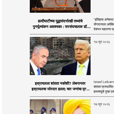
"इतिहास अनेकदा सत
हल्दीघाटीच्या युद्धासंदर्भातही तथ्यांचे
योगदानाला अपेक्षि
पुनर्मूल्यांकन आवश्यक! : सरसंघचालक डॉ.
देशभर महाराणा प्र
मोहनजी भागवत
१७ जून २०२६
Israel Lebanon 
इस्रायलला शांतता नकोशी? लेबनानवर
शांतता प्रस्थापि
इस्रायलचा जोरदार हल्ला; चार जणांचा मृत्यू,
हल्ल्यामुळे पुन्हा 
इराण-अमेरिकेत आरोप-प्रत्यारोप
१७ जून २०२६