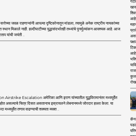
गटा
खास
शिव
आहे
्तेच्या जवळ राहणाऱ्यांनी आपल्या दृष्टिकोनातून मांडला, त्यामुळे अनेक राष्ट्रीय नायकांच्या
महार
त स्थान मिळाले नाही. हल्दीघाटीच्या युद्धासंदर्भातही तथ्यांचे पुनर्मूल्यांकन आवश्यक आहे. आज
प्रा
ताप यांची जयंती ..
असले
पक्
टिक
आहे
भवि
याव
राज
कुलक
रोख
Airstrike Escalation अमेरिका आणि इराण यांच्यातील युद्धविरामानंतर मध्यपूर्वेत
त होत असल्याचे चित्र दिसत असतानाच इस्रायलने लेबनानमध्ये जोरदार हल्ला केला. या
एकदा मध्यपूर्वेत तणाव वाढण्याची शक्यता व्यक्त ..
कॅनड
पडल
परिष