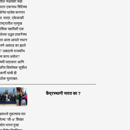
तील नऊपैकी सहा
दार एकनाथ शिंदेंच्या
सेनेत प्रवेश करणार
त. मात्र, एकेकाळी
ाष्ट्रातील प्रमुख
देशिक पक्षांपैकी एक
ल्या उद्धव ठाकरेंच्या
षाला आता आपले स्थान
वणे अवघड का झाले
? उबाठाचे राजकीय
ष्य काय असेल?
िषयी पत्रकार आणि
कीय विश्लेषक सुशील
र्णी यांची ही
ठोक मुलाखत..
केंद्रस्थानी भारत का ?
ामध्ये नुकत्याच पार
ेल्या 'जी-७' शिखर
देत भारत पुन्हा