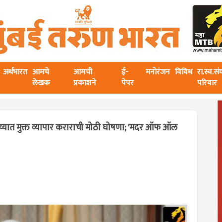
अर्थभारत
आमचे
आमची
ई-
मनोरंजन
विविध
रा.स्व.स
लेखक
प्रकाशने
पेपर
परिवार
च्यात मुक्त व्यापार कराराची मोठी घोषणा; 'मदर ऑफ ऑल