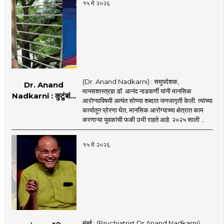
१५ मे २०२६
(Dr. Anand Nadkarni) : समुपदेशक,
Dr. Anand
मानसशास्त्रज्ञ डॉ. आनंद नाडकर्णी यांनी मानसिक
Nadkarni : कुटुंबांना
आरोग्याविषयी अत्यंत सोप्प्या शब्दात जनजागृती केली. त्यांच्या
आधार मिळाला, हेच माझ्या
कार्यातून प्रेरणा घेत, मानसिक आरोग्याच्या क्षेत्रात काम
पुस्तकाचे यश : डॉ. आनंद
करणाऱ्या युवकांची फळी उभी राहते आहे. २०२५ साली ..
नाडकर्णी
१५ मे २०२६
मुंबई : (Psychiatrist Dr Anand Nadkarni)