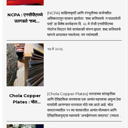
(NCPA) साहित्यसृष्टी आणि रंगभूमीच्या सर्जनशील
NCPA : एनसीपीएमध्ये
अविष्कारातून साकार झालेला .'शब्द कल्पिताचे: न पाठवलेली
उलगडले 'शब्द
पत्रे’ हा विशेष कार्यक्रम दि. २८ मे रोजी एनसीपीएच्या
कल्पिताचे'
गोदरेज थिएटर येथे सायंकाळी संपन्न झाला. शब्द कल्पिताचे
म्हणजे आपल्यात नसलेल्या; पण ज्यांच्याशी ..
१७ मे २०२६
(Chola Copper Plates) भारताच्या सांस्कृतिक
Chola Copper
आणि ऐतिहासिक वारश्याचा एक अत्यंत महत्त्वाचा अमूल्य ठेवा
Plates : चोल
मायदेशी आणण्यात भारताला मोठे यश आले आहे. चोल
काळातील ऐतिहासिक
साम्राज्यातील ११ व्या शतकातील अत्यंत मौल्यवान आणि
ताम्रपट भारतात
ऐतिहासिकदृष्ट्या महत्त्वाचे 'अनाईमंगलम ताम्रपट' (ज्याला ..
परतणार!