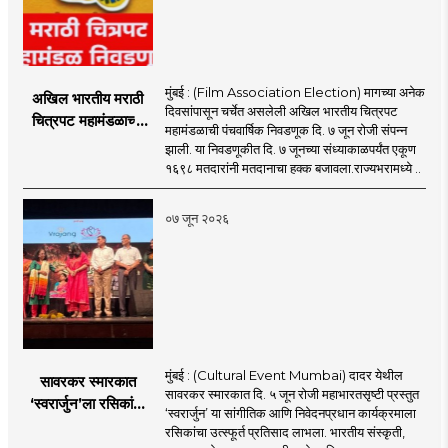
मुंबई : (Film Association Election) मागच्या अनेक
अखिल भारतीय मराठी
दिवसांपासून चर्चेत असलेली अखिल भारतीय चित्रपट
चित्रपट महामंडळाच्या
महामंडळाची पंचवार्षिक निवडणूक दि. ७ जून रोजी संपन्न
निवडणूकीत ४९.९०
झाली. या निवडणूकीत दि. ७ जूनच्या संध्याकाळपर्यंत एकूण
टक्के मतदान;
१६९८ मतदारांनी मतदानाचा हक्क बजावला.राज्यभरामध्ये ..
अटीतटीच्या लढतीत
मराठी चित्रपट
०७ जून २०२६
महामंडळाची निवडणूक
संपन्न
मुंबई : (Cultural Event Mumbai) दादर येथील
सावरकर स्मारकात
सावरकर स्मारकात दि. ५ जून रोजी महाभारतसृष्टी प्रस्तुत
‘स्वरार्जुन’ला रसिकांची
‘स्वरार्जुन’ या सांगीतिक आणि निवेदनप्रधान कार्यक्रमाला
उत्स्फूर्त दाद
रसिकांचा उत्स्फूर्त प्रतिसाद लाभला. भारतीय संस्कृती,