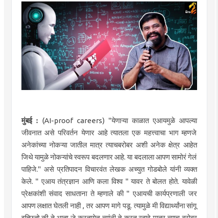
मुंबई :
(AI-proof careers) "येणाऱ्या काळात एआयमुळे आपल्या
जीवनात असे परिवर्तन येणार आहे त्यातला एक महत्त्वाचा भाग म्हणजे
अनेकांच्या नोकऱ्या जातील मात्र त्याचबरोबर अशी अनेक क्षेत्र आहेत
जिथे यामुळे नोकऱ्यांचे स्वरूप बदलणार आहे. या बदलाला आपण सामोरं गेलं
पाहिजे." असे प्रतिपादन विचारवंत लेखक अच्युत गोडबोले यांनी व्यक्त
केले. " एआय तंत्रज्ञान आणि कला विश्व " यावर ते बोलत होते. यावेळी
प्रेक्षकांशी संवाद साधताना ते म्हणाले की " एआयची कार्यप्रणाली जर
आपण लक्षात घेतली नाही , तर आपण मागे पडू. त्यामुळे मी विद्यार्थ्यांना सांगू
इच्छितो की ते आता जे करतायेत त्यांनी ते करत रहावे मात्र त्याच बरोबर