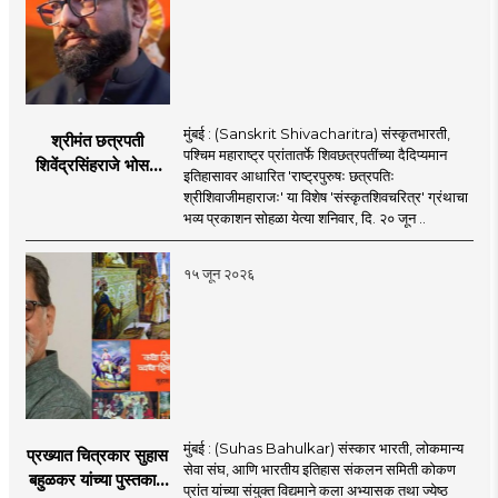
मुंबई : (Sanskrit Shivacharitra) संस्कृतभारती,
श्रीमंत छत्रपती
पश्चिम महाराष्ट्र प्रांतातर्फे शिवछत्रपतींच्या दैदिप्यमान
शिवेंद्रसिंहराजे भोसले
इतिहासावर आधारित 'राष्ट्रपुरुषः छत्रपतिः
यांच्या हस्ते होणार
श्रीशिवाजीमहाराजः' या विशेष 'संस्कृतशिवचरित्र' ग्रंथाचा
'संस्कृतशिवचरित्र'चे
भव्य प्रकाशन सोहळा येत्या शनिवार, दि. २० जून ..
प्रकाशन
१५ जून २०२६
मुंबई : (Suhas Bahulkar) संस्कार भारती, लोकमान्य
प्रख्यात चित्रकार सुहास
सेवा संघ, आणि भारतीय इतिहास संकलन समिती कोकण
बहुळकर यांच्या पुस्तकाचे
प्रांत यांच्या संयुक्त विद्यमाने कला अभ्यासक तथा ज्येष्ठ