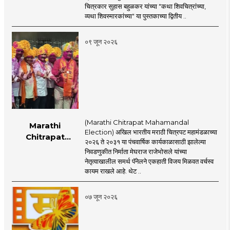
प्रकाशन
चित्रकार सुहास बहुळकर यांच्या "कथा शिवचित्रांच्या,
व्यथा शिवस्मारकांच्या" या पुस्तकाच्या द्वितीय ..
०९ जून २०२६
(Marathi Chitrapat Mahamandal
Marathi
Election) अखिल भारतीय मराठी चित्रपट महामंडळाच्या
Chitrapat
२०२६ ते २०३१ या पंचवार्षिक कार्यकाळासाठी झालेल्या
Mahamandal
निवडणुकीत निर्माता मेघराज राजेभोसले यांच्या
Election : अखिल
नेतृत्वाखालील समर्थ पॅनेलने एकहाती विजय मिळवत वर्चस्व
भारतीय मराठी चित्रपट
कायम राखले आहे. थेट ..
महामंडळावर समर्थ
पॅनेलचे वर्चस्व कायम!
०७ जून २०२६