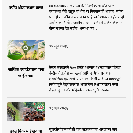
वय वाढल्यावर माणसाला नैसर्गिकरीत्याच थोडीफार
पर्याय थोडा सक्षम करा!
प्रगल्भता येते. राहुल गांधी हे या नियमालाही अपवाद! त्यांना
आजही राजकीय वास्तव काय आहे, याचे आकलन होत नाही.
अर्थात, त्यांनी जे राजकीय सल्लागार नेमले आहेत, ते त्यांना
योग्य सल्ला देत नाहीत, अन्यथा ज्या ..
१५ जून २०२६
केंद्र सरकारने १०० टक्के इथेनॉल इंधनवापराला हिरवा
आर्थिक स्वातंत्र्याचा नवा
कंदील देत, देशाच्या ऊर्जा आणि कृषिक्षेत्रात एका
जाहीरनामा
ऐतिहासिक क्रांतीची पायाभरणी केली आहे. या महत्त्वपूर्ण
निर्णयामुळे पेट्रोलवरील अवलंबित्व लक्षणीयरीत्या कमी
होईल. पुढील दोन महिन्यांतच अत्याधुनिक फ्लेस ..
१३ जून २०२६
घुसखोरांना मायदेशी परत पाठवण्याच्या भारताच्या ठाम
इस्लामिक भाईचार्‍याचा