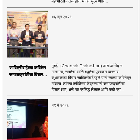
महाभारताचे तत्त्वज्ञान, मानवी मूल्ये आणि ..
०६ जून २०२६
मुंबई : (Chaprak Prakashan) जातीधर्मभेद न
सावित्रीबाईंच्या कवितेत
मानणारा, समतेचा आणि बंधुतेचा पुरस्कार करणारा
समाजक्रांतीचा विचार :
सुधारकांचा विचार सावित्रीबाई फुले यांनी त्यांच्या कवितेतून
प्रा मिलिंद जोशी;
मांडला. त्यांच्या कवितेच्या केंद्रस्थानी समाजक्रांतीचा
चपराकच्या माध्यामतून
विचार आहे, असे मत प्रसिद्ध लेखक आणि वक्ते प्रा. ..
सावित्रीबाई फुले यांच्या
‘काव्यफुले’
२९ मे २०२६
कवितासंग्रहाचे प्रकाशन