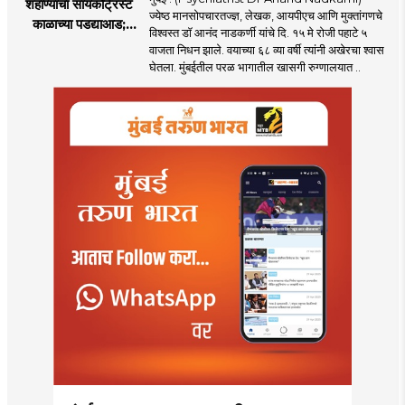
शहाण्यांचा सायकॅट्रिस्ट
ज्येष्ठ मानसोपचारतज्ज्ञ, लेखक, आयपीएच आणि मुक्तांगणचे
काळाच्या पडद्याआड;
विश्वस्त डॉ आनंद नाडकर्णी यांचे दि. १५ मे रोजी पहाटे ५
मानसोपचारतज्ञ डॉ.
वाजता निधन झाले. वयाच्या ६८ व्या वर्षी त्यांनी अखेरचा श्वास
आनंद नाडकर्णी यांची
घेतला. मुंबईतील परळ भागातील खासगी रुग्णालयात ..
कर्करोगाशी झुंज अपयशी!
वयाच्या ६८ व्या वर्षी
घेतला अखेरचा श्वास