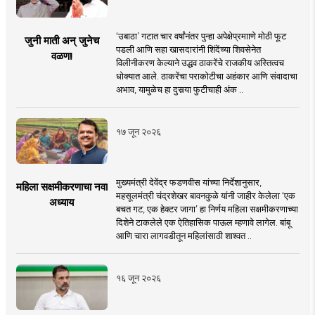
‘उबाठा’ गटात चार वर्षांनंतर पुन्हा अपेक्षेप्रमााणे मोठी फूट
जुनी माती अन् जुनेच
पडली आणि सहा खासदारांनी शिंदेंच्या शिवसेनेत
वळण!
विलीनीकरण केल्याने उद्धव ठाकरेंचे राजकीय अस्तित्वच
धोक्यात आले. ठाकरेंचा पराकोटीचा अहंकार आणि संवादाचा
अभाव, यामुळेच हा दुसर्‍या फुटीचाही अंक ..
१७ जून २०२६
मुख्यमंत्री देवेंद्र फडणवीस यांच्या निर्देशानुसार,
महिला सक्षमीकरणाचा नवा
महसूलमंत्री चंद्रशेखर बावनकुळे यांनी जाहीर केलेला ‘एक
अध्याय
बचत गट, एक हेक्टर जागा’ हा निर्णय महिला सक्षमीकरणाच्या
दिशेने टाकलेले एक ऐतिहासिक पाऊल म्हणावे लागेल. बांबू
आणि चारा लागवडीतून महिलांसाठी शाश्वत ..
१६ जून २०२६