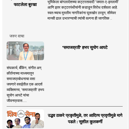
भूमिकेला बांगलादेशच्या कट्टरतावादी ‘जमात-ए-इस्लामी’
फाटलेला बुरखा
आणि इतर कट्टरपंथीयांनी कडाडून विरोध दर्शवला आहे.
स्वतःच्याच मुस्लीम नागरिकांना घुसखोर ठरवून, सीमेवर
मानवी ढाल उभारण्याची त्यांची वल्गना ही जागतिक ..
जरुर वाचा
'समाजव्रती' हभप सुयोग आपटे
संघकार्य, बँकिंग, संगीत अन्
कीर्तनाच्या माध्यमातून
समाजप्रबोधनाचा वसा
जपणारे वसईतील एक आदर्श
व्यक्तिमत्त्व, 'समाजव्रती' हभप
सुयोग आपटे यांचा
जीवनप्रवास.....
उद्धव ठाकरे प्रकृतीमुळे, तर आदित्य प्रवृत्तीमुळे मागे
पडले : सुशील कुलकर्णी