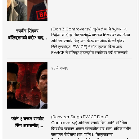
(Don 3 Controversy) 'धुरंधर' आणि 'धुरंधर : द
रणवीर सिंगवर
रिव्हेंज' या दोन्ही चित्रपटांमुळे यशाच्या शिखरावर असलेल्या
बॉलिवूडमध्ये बंदी? यापूर्वी
अभिनेता रणवीर सिंह यांना फेडरेशन ऑफ वेस्टर्न इंडिया
कुणाकुणावर आली होती
सिने एम्प्लॉइज (FWICE) ने मोठा झटका दिला आहे.
बंदी?
FWICE ने बॉलिवूड इंडस्ट्रीत रणवीरवर बंदी घालण्याचे ..
२६ मे २०२६
(Ranveer Singh FWICE Don3
‘डॉन ३’वरून रणवीर
Controversy) अभिनेता रणवीर सिंग आणि अभिनेता-
सिंग अडचणीत;
दिग्दर्शक फरहान अख्तर यांच्यातील वाद आता अधिक गंभीर
FWICE ने घेतला मोठा
वळणावर पोहोचला आहे. ‘डॉन ३’ चित्रपटाच्या