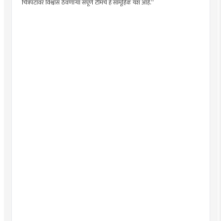
चित्रपटावर विश्वास ठेवणाऱ्या संपूर्ण टीमचे हे सामूहिक यश आहे.”