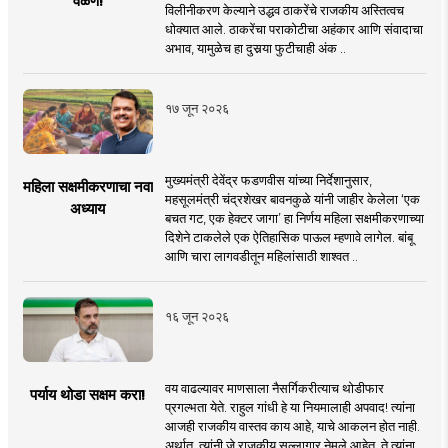
वळण!
विलीनीकरण केल्याने उद्धव ठाकरेंचे राजकीय अस्तित्वच
धोक्यात आले. ठाकरेंचा पराकोटीचा अहंकार आणि संवादाचा
अभाव, यामुळेच हा दुसर्‍या फुटीचाही अंक ..
१७ जून २०२६
मुख्यमंत्री देवेंद्र फडणवीस यांच्या निर्देशानुसार,
महिला सक्षमीकरणाचा नवा
महसूलमंत्री चंद्रशेखर बावनकुळे यांनी जाहीर केलेला ‘एक
अध्याय
बचत गट, एक हेक्टर जागा’ हा निर्णय महिला सक्षमीकरणाच्या
दिशेने टाकलेले एक ऐतिहासिक पाऊल म्हणावे लागेल. बांबू
आणि चारा लागवडीतून महिलांसाठी शाश्वत ..
१६ जून २०२६
वय वाढल्यावर माणसाला नैसर्गिकरीत्याच थोडीफार
पर्याय थोडा सक्षम करा!
प्रगल्भता येते. राहुल गांधी हे या नियमालाही अपवाद! त्यांना
आजही राजकीय वास्तव काय आहे, याचे आकलन होत नाही.
अर्थात, त्यांनी जे राजकीय सल्लागार नेमले आहेत, ते त्यांना