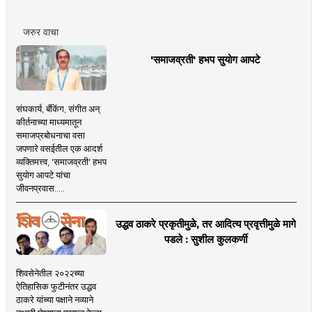
जरुर वाचा
'समाजव्रती' हभप सुयोग आपटे
संघकार्य, बँकिंग, संगीत अन्
कीर्तनाच्या माध्यमातून
समाजप्रबोधनाचा वसा
जपणारे वसईतील एक आदर्श
व्यक्तिमत्त्व, 'समाजव्रती' हभप
सुयोग आपटे यांचा
जीवनप्रवास.....
उद्धव ठाकरे प्रकृतीमुळे, तर आदित्य प्रवृत्तीमुळे मागे
पडले : सुशील कुलकर्णी
शिवसेनेतील २०२२च्या
ऐतिहासिक फुटीनंतर उद्धव
ठाकरे यांच्या पक्षाने नव्याने