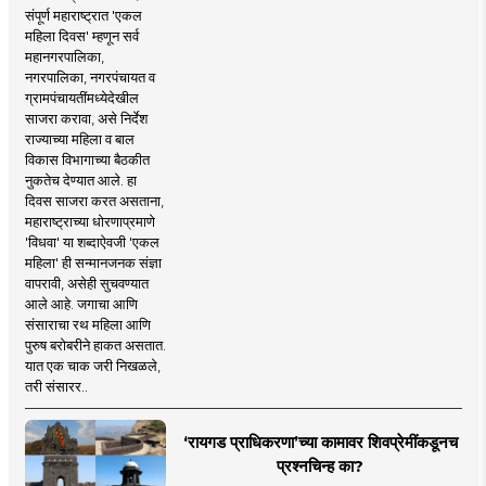
संपूर्ण महाराष्ट्रात 'एकल
महिला दिवस' म्हणून सर्व
महानगरपालिका,
नगरपालिका, नगरपंचायत व
ग्रामपंचायतींमध्येदेखील
साजरा करावा, असे निर्देश
राज्याच्या महिला व बाल
विकास विभागाच्या बैठकीत
नुकतेच देण्यात आले. हा
दिवस साजरा करत असताना,
महाराष्ट्राच्या धोरणाप्रमाणे
'विधवा' या शब्दाऐवजी 'एकल
महिला' ही सन्मानजनक संज्ञा
वापरावी, असेही सुचवण्यात
आले आहे. जगाचा आणि
संसाराचा रथ महिला आणि
पुरुष बरोबरीने हाकत असतात.
यात एक चाक जरी निखळले,
तरी संसारर..
‘रायगड प्राधिकरणा’च्या कामावर शिवप्रेमींकडूनच
प्रश्नचिन्ह का?