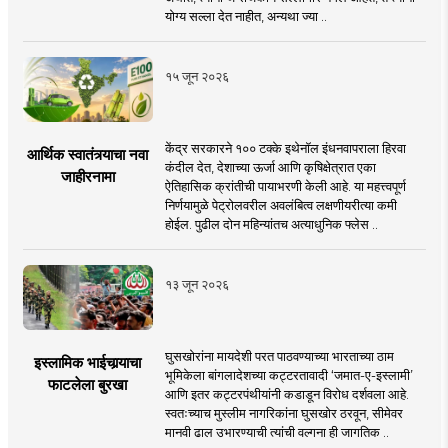
योग्य सल्ला देत नाहीत, अन्यथा ज्या ..
१५ जून २०२६
केंद्र सरकारने १०० टक्के इथेनॉल इंधनवापराला हिरवा
आर्थिक स्वातंत्र्याचा नवा
कंदील देत, देशाच्या ऊर्जा आणि कृषिक्षेत्रात एका
जाहीरनामा
ऐतिहासिक क्रांतीची पायाभरणी केली आहे. या महत्त्वपूर्ण
निर्णयामुळे पेट्रोलवरील अवलंबित्व लक्षणीयरीत्या कमी
होईल. पुढील दोन महिन्यांतच अत्याधुनिक फ्लेस ..
१३ जून २०२६
घुसखोरांना मायदेशी परत पाठवण्याच्या भारताच्या ठाम
इस्लामिक भाईचार्‍याचा
भूमिकेला बांगलादेशच्या कट्टरतावादी ‘जमात-ए-इस्लामी’
फाटलेला बुरखा
आणि इतर कट्टरपंथीयांनी कडाडून विरोध दर्शवला आहे.
स्वतःच्याच मुस्लीम नागरिकांना घुसखोर ठरवून, सीमेवर
मानवी ढाल उभारण्याची त्यांची वल्गना ही जागतिक ..