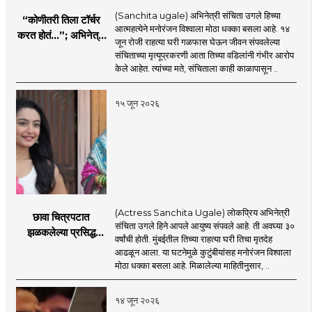
(Sanchita ugale) अभिनेत्री संचिता उगले हिच्या
“कोणीतरी तिला टॉर्चर
आत्महत्येने मनोरंजन विश्वाला मोठा धक्का बसला आहे. १४
करत होतं...”; अभिनेत्री
जून रोजी राहत्या घरी गळफास घेऊन जीवन संपवलेल्या
संचिता उगलेच्या वडिलांचा
संचिताच्या मृत्यूप्रकरणी आता तिच्या वडिलांनी गंभीर आरोप
गंभीर आरोप
केले आहेत. त्यांच्या मते, संचिताला काही काळापासून ..
१५ जून २०२६
(Actress Sanchita Ugale) लोकप्रिय अभिनेत्री
छावा चित्रपटात
संचिता उगले हिने आपले आयुष्य संपवले आहे. ती अवघ्या ३०
झळकलेल्या प्रसिद्ध
वर्षांची होती. मुंबईतील तिच्या राहत्या घरी तिचा मृतदेह
अभिनेत्रीने आयुष्य
आढळून आला. या घटनेमुळे कुटुंबीयांसह मनोरंजन विश्वाला
संपवलं; मनोरंजन विश्वात
मोठा धक्का बसला आहे. मिळालेल्या माहितीनुसार, ..
हळहळ
१४ जून २०२६