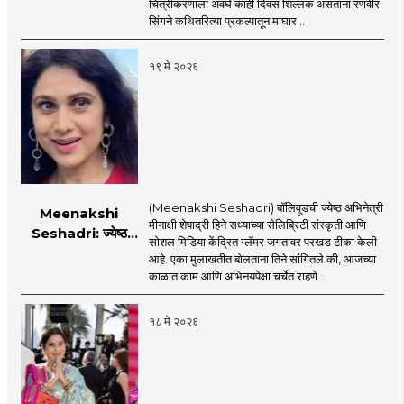
निर्णय?
चित्रीकरणाला अवघे काही दिवस शिल्लक असताना रणवीर
सिंगने कथितरित्या प्रकल्पातून माघार ..
१९ मे २०२६
(Meenakshi Seshadri) बॉलिवूडची ज्येष्ठ अभिनेत्री
Meenakshi
मीनाक्षी शेषाद्री हिने सध्याच्या सेलिब्रिटी संस्कृती आणि
Seshadri: ज्येष्ठ
सोशल मिडिया केंद्रित ग्लॅमर जगतावर परखड टीका केली
अभिनेत्री मीनाक्षी
आहे. एका मुलाखतीत बोलताना तिने सांगितले की, आजच्या
शेषाद्रीची सध्याच्या
काळात काम आणि अभिनयपेक्षा चर्चेत राहणे ..
सेलिब्रिटी संस्कृतीवर
जोरदार टीका, नेमकं
१८ मे २०२६
काय म्हणाली?