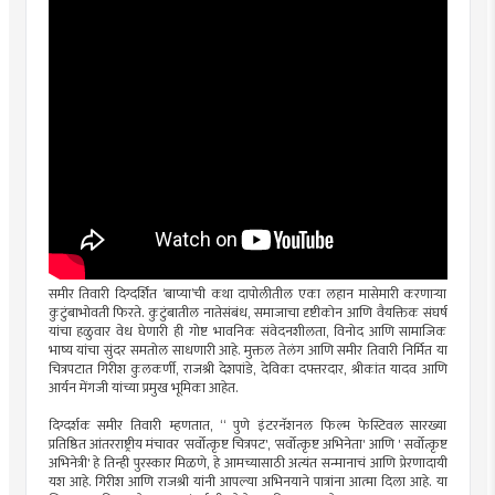
समीर तिवारी दिग्दर्शित ‘बाप्या’ची कथा दापोलीतील एका लहान मासेमारी करणाऱ्या
कुटुंबाभोवती फिरते. कुटुंबातील नातेसंबंध, समाजाचा दृष्टीकोन आणि वैयक्तिक संघर्ष
यांचा हळुवार वेध घेणारी ही गोष्ट भावनिक संवेदनशीलता, विनोद आणि सामाजिक
भाष्य यांचा सुंदर समतोल साधणारी आहे. मुक्तल तेलंग आणि समीर तिवारी निर्मित या
चित्रपटात गिरीश कुलकर्णी, राजश्री देशपांडे, देविका दफ्तरदार, श्रीकांत यादव आणि
आर्यन मेंगजी यांच्या प्रमुख भूमिका आहेत.
दिग्दर्शक समीर तिवारी म्हणतात, “ पुणे इंटरनॅशनल फिल्म फेस्टिवल सारख्या
प्रतिष्ठित आंतरराष्ट्रीय मंचावर 'सर्वोत्कृष्ट चित्रपट', 'सर्वोत्कृष्ट अभिनेता' आणि ' सर्वोत्कृष्ट
अभिनेत्री' हे तिन्ही पुरस्कार मिळणे, हे आमच्यासाठी अत्यंत सन्मानाचं आणि प्रेरणादायी
यश आहे. गिरीश आणि राजश्री यांनी आपल्या अभिनयाने पात्रांना आत्मा दिला आहे. या