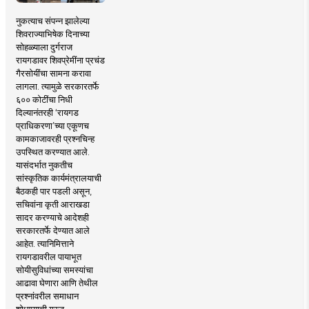
नुकत्याच संपन्न झालेल्या
शिवराज्याभिषेक दिनाच्या
सोहळ्याला दुर्गराज
रायगडावर शिवप्रेमींना प्रचंड
गैरसोयींचा सामना करावा
लागला. त्यामुळे सरकारतर्फे
६०० कोटींचा निधी
दिल्यानंतरही ‘रायगड
प्राधिकरणा’च्या एकूणच
कामकाजावरही प्रश्नचिन्ह
उपस्थित करण्यात आले.
यासंदर्भात नुकतीच
सांस्कृतिक कार्यमंत्रालयाची
बैठकही पार पडली असून,
सचिवांना कृती आराखडा
सादर करण्याचे आदेशही
सरकारतर्फे देण्यात आले
आहेत. त्यानिमित्ताने
रायगडावरील पायाभूत
सोयीसुविधांच्या समस्यांचा
आढावा घेणारा आणि तेथील
प्रश्नांवरील समाधान
शोधण्याची गरज ..