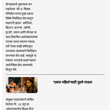
कॅनडामध्ये नुकत्याच पार
पडलेल्या 'जी-७' शिखर
परिषदेत भारत पुन्हा एकदा
विशेष निमंत्रित देश म्हणून
सहभागी झाला. अमेरिका,
ब्रिटन, फ्रान्स, जर्मनी,
इटली, जपान आणि कॅनडा या
सात विकसित अर्थव्यवस्थांच्या
गटाचा भारत सदस्य नसला,
तरी गेल्या काही वर्षांपासून
भारताला सातत्याने निमंत्रित
करण्यात येत आहे. त्यामुळे या
मंचावर भारताचे वाढते महत्त्व
अधोरेखित होत असल्याचे
दिसून येते...
'एकल महिलां'साठी पुढचे पाऊल
संयुक्त राष्ट्रसंघाने घोषित
केलेला दि. २३ जून हा
'आंतरराष्ट्रीय विधवा दिन'