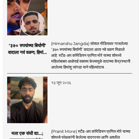
(Himanshu Jangda) सोशल मीडियावर गाजलेल्या
‘३७० रुपयांच्या बिर्याणी’
‘३७० रुपयांच्या बिर्याणी’ वादाला आता नवे वळण मिळाले
वादाला नवं वळण; हिमांशू
आहे. स्टँड-अप कॉमेडियन प्रणित मोरे याच्या शोमध्ये
जांगडाची पहिली
महिलांबाबत आक्षेपार्ह वक्तव्य केल्यामुळे वादाच्या केंद्रस्थानी
प्रतिक्रिया, नेमकं काय
आलेल्या हिमांशु जांगडा याने पहिल्यांदाच ..
म्हणाला?
१३ जून २०२६
(Pranit More) स्टँड-अप कॉमेडियन प्रणित मोरे याच्या
मला एक संधी द्या...;
शोमध्ये प्रेक्षकांनी केलेल्या वादग्रस्त आणि अश्लील