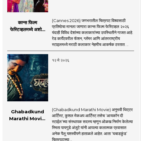
(Cannes 2026) जगभरातील चित्रपट विश्वासाठी
कान्स फिल्म
प्रतिष्ठेचा मानला जाणारा कान्स फिल्म फेस्टिव्हल २०२६
फेस्टिव्हलमध्ये अशोक
यंदाही विविध देशांच्या कलाकारांच्या उपस्थितीने गाजत आहे.
सराफ आणि निवेदिता
रेड कार्पेटवरील फॅशन, ग्लॅमर आणि आंतरराष्ट्रीय
सराफ यांचा मराठमोळा
स्टाइलमध्ये मराठी कलाकार नेहमीच आकर्षक ठरतात. ..
रेड कार्पेट लूक
१२ मे २०२६
(Ghabadkund Marathi Movie) अनुभवी थिएटर
Ghabadkund
आर्टिस्ट, कुशल मेकअप आर्टिस्ट तसेच ‘आयकॉन दी
Marathi Movie:
स्टाईल’च्या संस्थापक सदस्य म्हणून ओळख निर्माण केलेल्या
‘घबाडकुंड’मध्ये ‘रंगी’ची
स्मिता पायगुडे अंजुटे यांनी आपल्या कलात्मक प्रवासात
एंट्री! स्मिता पायगुडे
अनेक पैलू यशस्वीपणे हाताळले आहेत. आता ‘घबाडकुंड’
अंजुटेचा गूढ अवतार
चित्रपटाच्या ..