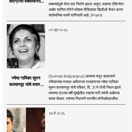
वादग्रस्त वक्तव्यांनंतर
वक्तव्यांमुळे मोठा वाद निर्माण झाला असून, वाढत्या टीकेनंतर
प्रणित मोरे बॅकफूटवर,
अखेर प्रणित मोरेने सोशल मीडियावर व्हिडीओ शेअर करत
व्हिडिओमध्ये नेमकं काय
सार्वजनिक माफी मागितली आहे. (Pranit ..
म्हणाला?
०१ जून २०२६
(Suman Kalyanpur) आपल्या मधूर आवाजाने
ज्येष्ठ गायिका सुमन
रसिकांच्या मनावर अधिराज्य गाजवणाऱ्या ज्येष्ठ गायिका
कल्याणपूर यांचे वयाच्या
सुमन कल्याणपूर यांचे रविवार, दि. 31 मे रोजी निधन झाले.
८९ व्या वर्षी निधन
वयाच्या 89व्या वर्षी मुंबईतील राहत्या घरी त्यांनी अखेरचा
श्वास घेतला. त्यांच्या निधनाने भारतीय संगीतक्षेत्रातील ..
२७ मे २०२६