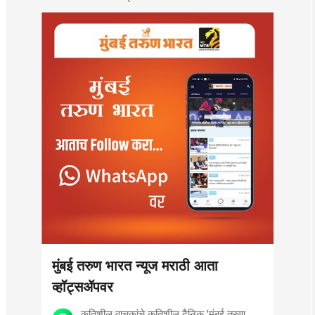
पाहून...!
मुंबई तरुण भारत न्यूज मराठी आता
व्हॉट्सॲपवर
कृतिशील वाचकांचे कृतिशील दैनिक 'मुंबई तरुण