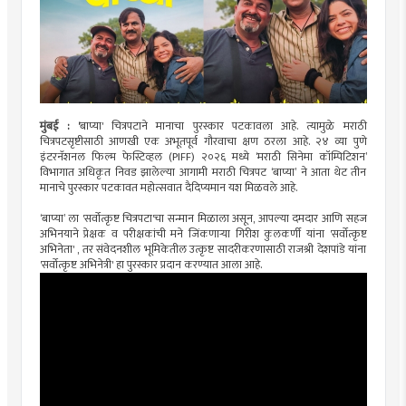
मुंबई : '
बाप्या' चित्रपटाने मानाचा पुरस्कार पटकावला आहे. त्यामुळे मराठी
चित्रपटसृष्टीसाठी आणखी एक अभूतपूर्व गौरवाचा क्षण ठरला आहे. २४ व्या पुणे
इंटरनॅशनल फिल्म फेस्टिव्हल (PIFF) २०२६ मध्ये ‘मराठी सिनेमा कॉम्पिटिशन’
विभागात अधिकृत निवड झालेल्या आगामी मराठी चित्रपट ‘बाप्या’ ने आता थेट तीन
मानाचे पुरस्कार पटकावत महोत्सवात दैदिप्यमान यश मिळवले आहे.
‘बाप्या’ ला 'सर्वोत्कृष्ट चित्रपटा'चा सन्मान मिळाला असून, आपल्या दमदार आणि सहज
अभिनयाने प्रेक्षक व परीक्षकांची मने जिंकणाऱ्या गिरीश कुलकर्णी यांना 'सर्वोत्कृष्ट
अभिनेता' , तर संवेदनशील भूमिकेतील उत्कृष्ट सादरीकरणासाठी राजश्री देशपांडे यांना
'सर्वोत्कृष्ट अभिनेत्री' हा पुरस्कार प्रदान करण्यात आला आहे.