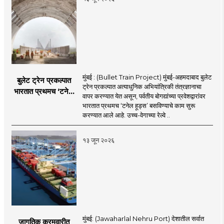
मुंबई : (Bullet Train Project) मुंबई-अहमदाबाद बुलेट
बुलेट ट्रेन प्रकल्पात
ट्रेन प्रकल्पात अत्याधुनिक अभियांत्रिकी तंत्रज्ञानाचा
भारतात प्रथमच ‘टनेल
वापर करण्यात येत असून, पर्वतीय बोगद्यांच्या प्रवेशद्वारांवर
हूड्स’ तंत्रज्ञान;
भारतात प्रथमच ‘टनेल हूड्स’ बसविण्याचे काम सुरू
बोगद्यांतील दाबलहरी आणि
करण्यात आले आहे. उच्च-वेगाच्या रेल्वे ..
आवाजावर
नियंत्रण;प्रवास अधिक
१३ जून २०२६
सुरक्षित व आरामदायी
होणार
मुंबई: (Jawaharlal Nehru Port) देशातील सर्वात
जागतिक क्रमवारीत