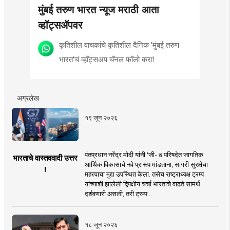
मुंबई तरुण भारत न्यूज मराठी आता
व्हॉट्सॲपवर
कृतिशील वाचकांचे कृतिशील दैनिक 'मुंबई तरुण
भारत'चं व्हॉट्सअप चॅनल फॉलो करा!
अग्रलेख
१९ जून २०२६
पंतप्रधान नरेंद्र मोदी यांनी 'जी- ७ परिषदेत जागतिक
भारताचे वास्तववादी उत्तर
आर्थिक विकासाचे नवे प्रारूप मांडताना, सागरी सुरक्षेचा
!
महत्त्वाचा मुद्दा उपस्थित केला. तसेच राष्ट्राध्यक्ष ट्रम्प
यांच्याशी झालेली द्विपक्षीय चर्चा भारताचे वाढते सामर्थ
दर्शवणारी असली, तरी ट्रम्प ..
१८ जून २०२६