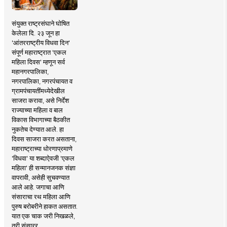
संयुक्त राष्ट्रसंघाने घोषित
केलेला दि. २३ जून हा
'आंतरराष्ट्रीय विधवा दिन'
संपूर्ण महाराष्ट्रात 'एकल
महिला दिवस' म्हणून सर्व
महानगरपालिका,
नगरपालिका, नगरपंचायत व
ग्रामपंचायतींमध्येदेखील
साजरा करावा, असे निर्देश
राज्याच्या महिला व बाल
विकास विभागाच्या बैठकीत
नुकतेच देण्यात आले. हा
दिवस साजरा करत असताना,
महाराष्ट्राच्या धोरणाप्रमाणे
'विधवा' या शब्दाऐवजी 'एकल
महिला' ही सन्मानजनक संज्ञा
वापरावी, असेही सुचवण्यात
आले आहे. जगाचा आणि
संसाराचा रथ महिला आणि
पुरुष बरोबरीने हाकत असतात.
यात एक चाक जरी निखळले,
तरी संसारर..