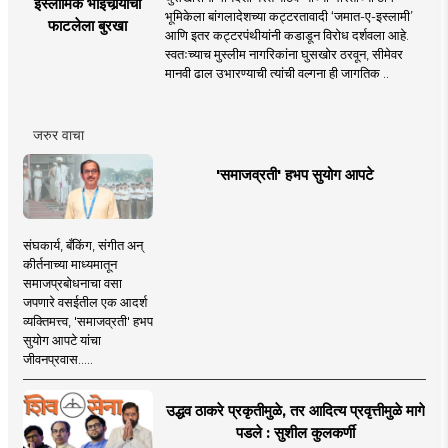
इस्लामिक भाईचार्‍याचा
भूमिकेला बांगलादेशच्या कट्टरतावादी ‘जमात-ए-इस्लामी’
फाटलेला बुरखा
आणि इतर कट्टरपंथीयांनी कडाडून विरोध दर्शवला आहे.
स्वतःच्याच मुस्लीम नागरिकांना घुसखोर ठरवून, सीमेवर
मानवी ढाल उभारण्याची त्यांची वल्गना ही जागतिक ..
जरुर वाचा
'समाजव्रती' हभप सुयोग आपटे
संघकार्य, बँकिंग, संगीत अन्
कीर्तनाच्या माध्यमातून
समाजप्रबोधनाचा वसा
जपणारे वसईतील एक आदर्श
व्यक्तिमत्त्व, 'समाजव्रती' हभप
सुयोग आपटे यांचा
जीवनप्रवास.....
उद्धव ठाकरे प्रकृतीमुळे, तर आदित्य प्रवृत्तीमुळे मागे
पडले : सुशील कुलकर्णी