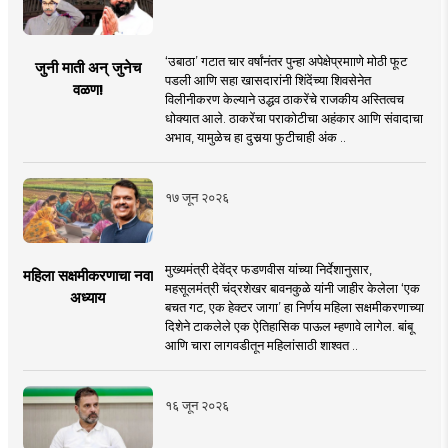
‘उबाठा’ गटात चार वर्षांनंतर पुन्हा अपेक्षेप्रमााणे मोठी फूट
जुनी माती अन् जुनेच
पडली आणि सहा खासदारांनी शिंदेंच्या शिवसेनेत
वळण!
विलीनीकरण केल्याने उद्धव ठाकरेंचे राजकीय अस्तित्वच
धोक्यात आले. ठाकरेंचा पराकोटीचा अहंकार आणि संवादाचा
अभाव, यामुळेच हा दुसर्‍या फुटीचाही अंक ..
१७ जून २०२६
मुख्यमंत्री देवेंद्र फडणवीस यांच्या निर्देशानुसार,
महिला सक्षमीकरणाचा नवा
महसूलमंत्री चंद्रशेखर बावनकुळे यांनी जाहीर केलेला ‘एक
अध्याय
बचत गट, एक हेक्टर जागा’ हा निर्णय महिला सक्षमीकरणाच्या
दिशेने टाकलेले एक ऐतिहासिक पाऊल म्हणावे लागेल. बांबू
आणि चारा लागवडीतून महिलांसाठी शाश्वत ..
१६ जून २०२६