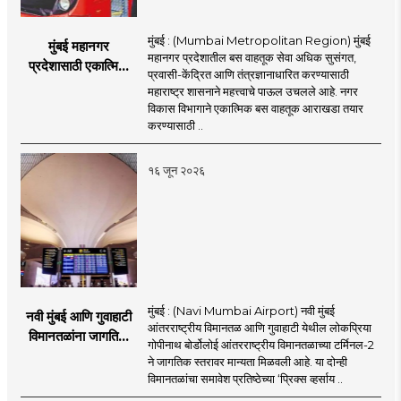
मुंबई : (Mumbai Metropolitan Region) मुंबई
मुंबई महानगर
महानगर प्रदेशातील बस वाहतूक सेवा अधिक सुसंगत,
प्रदेशासाठी एकात्मिक
प्रवासी-केंद्रित आणि तंत्रज्ञानाधारित करण्यासाठी
बस वाहतूक व्यवस्था
महाराष्ट्र शासनाने महत्त्वाचे पाऊल उचलले आहे. नगर
विकास विभागाने एकात्मिक बस वाहतूक आराखडा तयार
करण्यासाठी ..
१६ जून २०२६
मुंबई : (Navi Mumbai Airport) नवी मुंबई
नवी मुंबई आणि गुवाहाटी
आंतरराष्ट्रीय विमानतळ आणि गुवाहाटी येथील लोकप्रिया
विमानतळांना जागतिक
गोपीनाथ बोर्डोलोई आंतरराष्ट्रीय विमानतळाच्या टर्मिनल-2
गौरव; प्रिक्स व्हर्साय
ने जागतिक स्तरावर मान्यता मिळवली आहे. या दोन्ही
२०२६च्या यादीत स्थान
विमानतळांचा समावेश प्रतिष्ठेच्या ‘प्रिक्स व्हर्साय ..