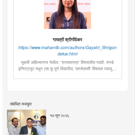
गायत्री श्रीगोंदेकर
https://www.mahamtb.com/authors/Gayatri_Shrigon
dekar.html
मूळची अहिल्यानगर येथील. 'राज्यशास्त्र' विषयातील पदवी. रानडे
इन्स्टिट्यूट मधून (सा.फु.पुणे विद्यापीठ) 'एमजेएमसी' विषयात पदव्युत्तर
शिक्षण. २०१९मध्ये मुंबई तरुण भारतमध्ये 'मंत्रालय प्रतिनिधी' या
पदावर रुजू. सद्यस्थितीत 'इन्फ्रास्ट्रक्चर आणि डेव्हलपमेंट' विशेष
प्रतिनिधी म्हणून कार्यरत. राज्यातील पायाभूत सुविधांविषयी फिल्ड
रिपोर्ट आणि लेखनात रस.
संबंधित मजकूर
१७ जून २०२६