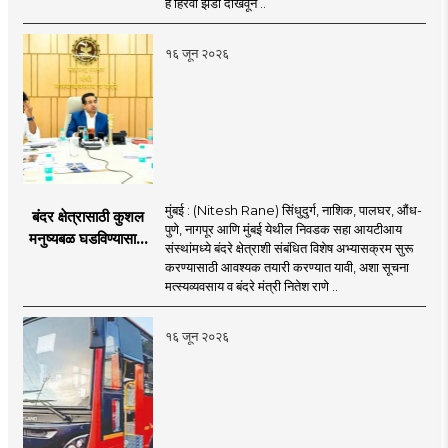
हे हिरवा झेंडा दाखवून ..
हिरवा झेंडा
१६ जून २०२६
मुंबई : (Nitesh Rane) सिंधुदुर्ग, नाशिक, पालघर, औंध-
बंदर क्षेत्रासाठी कुशल
पुणे, नागपूर आणि मुंबई येथील निवडक सहा आयटीआय
मनुष्यबळ घडविण्यासाठी
संस्थांमध्ये बंदरे क्षेत्राशी संबंधित विशेष अभ्यासक्रम सुरू
वेगाने प्रयत्न; राज्यातील
करण्यासाठी आवश्यक तयारी करण्यात यावी, अशा सूचना
सहा आयटीआयमध्ये विशेष
मत्स्यव्यवसाय व बंदरे मंत्री नितेश राणे ..
अभ्यासक्रम - मंत्री
नितेश राणे
१६ जून २०२६