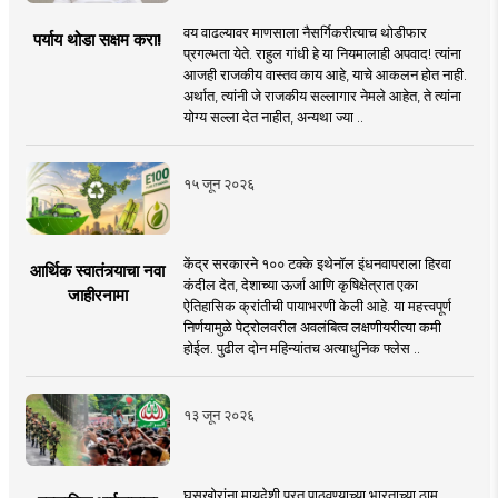
वय वाढल्यावर माणसाला नैसर्गिकरीत्याच थोडीफार
पर्याय थोडा सक्षम करा!
प्रगल्भता येते. राहुल गांधी हे या नियमालाही अपवाद! त्यांना
आजही राजकीय वास्तव काय आहे, याचे आकलन होत नाही.
अर्थात, त्यांनी जे राजकीय सल्लागार नेमले आहेत, ते त्यांना
योग्य सल्ला देत नाहीत, अन्यथा ज्या ..
१५ जून २०२६
केंद्र सरकारने १०० टक्के इथेनॉल इंधनवापराला हिरवा
आर्थिक स्वातंत्र्याचा नवा
कंदील देत, देशाच्या ऊर्जा आणि कृषिक्षेत्रात एका
जाहीरनामा
ऐतिहासिक क्रांतीची पायाभरणी केली आहे. या महत्त्वपूर्ण
निर्णयामुळे पेट्रोलवरील अवलंबित्व लक्षणीयरीत्या कमी
होईल. पुढील दोन महिन्यांतच अत्याधुनिक फ्लेस ..
१३ जून २०२६
घुसखोरांना मायदेशी परत पाठवण्याच्या भारताच्या ठाम