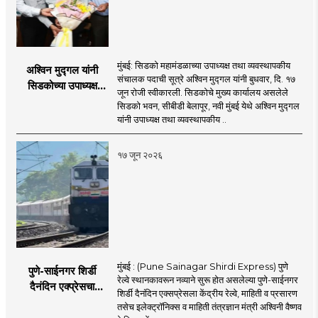
मुंबई: सिडको महामंडळाच्या उपाध्यक्ष तथा व्यवस्थापकीय
अश्विन मुद्गल यांनी
संचालक पदाची सूत्रे अश्विन मुद्गल यांनी बुधवार, दि. १७
सिडकोच्या उपाध्यक्ष
जून रोजी स्वीकारली. सिडकोचे मुख्य कार्यालय असलेले
पदाचा पदभार स्वीकारला;
सिडको भवन, सीबीडी बेलापूर, नवी मुंबई येथे अश्विन मुद्गल
प्रकल्प वेळेत पूर्ण
यांनी उपाध्यक्ष तथा व्यवस्थापकीय ..
करण्यास प्राधान्य देणार :
अश्विन मुद्गल
१७ जून २०२६
मुंबई : (Pune Sainagar Shirdi Express) पुणे
पुणे-साईनगर शिर्डी
रेल्वे स्थानकावरून नव्याने सुरू होत असलेल्या पुणे-साईनगर
दैनंदिन एक्प्रेसचा
शिर्डी दैनंदिन एक्सप्रेसला केंद्रीय रेल्वे, माहिती व प्रसारण
शुभारंभ; केंद्रीय मंत्री
तसेच इलेक्ट्रॉनिक्स व माहिती तंत्रज्ञान मंत्री अश्विनी वैष्णव
अश्विनी वैष्णव दाखवणार