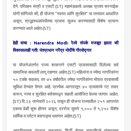
देणे. परिवहन मंत्री व एसटी (ST) महामंडळाचे अध्यक्ष प्रताप सरनाईक
यांनी सांगितले की, ही योजना “स्वस्त आणि सुरक्षित” या तत्त्वावर आधारित
असून, श्रद्धास्थळांपर्यंतचा प्रवास सुलभ करण्यासाठी विशेष प्रयत्न
करण्यात आले आहेत.(ST)
हेही वाचा :
Narendra Modi: रेल्वे संपर्क मजबूत झाला की
विकासालाही गती: पंतप्रधान नरेंद्र मोदींचे गौरवोद्गार
या योजनेअंतर्गत राज्य शासनाने एसटी प्रवासासाठी दिलेल्या सर्व
सामाजिक सवलती लागू राहणार आहेत.(ST) महिलांना व ज्येष्ठ नागरिकांना
५० टक्के सवलत, तर ७५ वर्षांवरील ज्येष्ठ नागरिकांना मोफत प्रवासाची
सुविधा देण्यात येणार आहे. प्रत्येक आगारातून ४० प्रवाशांचे गट तयार
करून, नव्या व सुरक्षित बसेसमधून सहली आयोजित केल्या जाणार आहेत.
(ST) दि.२३ जानेवारी २०२६ पासून ही योजना राज्यातील २५१ आगारांत
एकाच वेळी सुरू होणार असून, दररोज सुमारे १,००० ते १,२५० विशेष
धार्मिक व पर्यटन बसगाड्या धावणार आहेत.(ST)
अष्टविनायक, पंढरपूर, तुळजापूर, शिर्डी, शेगाव, गणपतीपुळे यांसारख्या