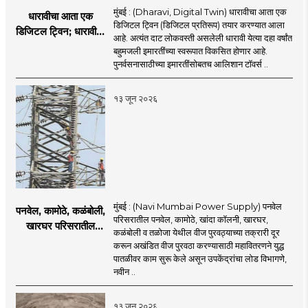
मुंबई : (Dharavi, Digital Twin) धारावीचा आता एक
धारावीचा आता एक
डिजिटल ट्विन (डिजिटल प्रतिरूप) तयार करण्यात आला
डिजिटल ट्विन; धारावीची
आहे. अत्यंत दाट लोकवस्ती असलेली धारावी येत्या दहा वर्षांत
सर्व माहिती या डिजिटल
बहुमजली इमारतींच्या स्वरूपात विकसित होणार आहे.
ट्विनमध्ये जतन
पुनर्वसनासाठीच्या इमारतींसोबतच आलिशान टॉवर्स ..
१३ जून २०२६
मुंबई : (Navi Mumbai Power Supply) पनवेल
पनवेल, कामोठे, कळंबोली,
परिसरातील पनवेल, कामोठे, खांदा कॉलनी, खारघर,
खारघर परिसरातील
कळंबोली व तळोजा येथील वीज पुरवठ्याच्या तक्रारी दूर
नागरिकांना दिलासा; नवी
करून अखंडित वीज पुरवठा करण्यासाठी महावितरणने युद्ध
मुंबईत वीज पुरवठ्यासाठी
पातळीवर काम सुरू केले असून उपकेंद्रांचा लोड विभागणे,
महावितरणची तातडीची
नवीन ..
उपाययोजना
१३ जून २०२६