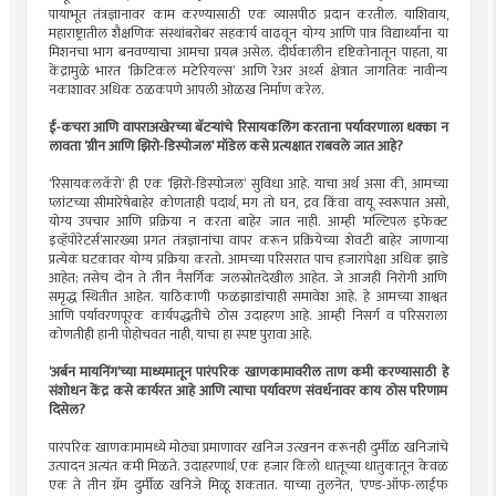
पायाभूत तंत्रज्ञानावर काम करण्यासाठी एक व्यासपीठ प्रदान करतील. याशिवाय,
महाराष्ट्रातील शैक्षणिक संस्थांबरोबर सहकार्य वाढवून योग्य आणि पात्र विद्यार्थ्यांना या
मिशनचा भाग बनवण्याचा आमचा प्रयत्न असेल. दीर्घकालीन दृष्टिकोनातून पाहता, या
केंद्रामुळे भारत ‘क्रिटिकल मटेरियल्स’ आणि रेअर अर्थ्स क्षेत्रात जागतिक नावीन्य
नकाशावर अधिक ठळकपणे आपली ओळख निर्माण करेल.
ई-कचरा आणि वापराअखेरच्या बॅटर्‍यांचे रिसायकलिंग करताना पर्यावरणाला धक्का न
लावता ‘ग्रीन आणि झिरो-डिस्पोजल’ मॉडेल कसे प्रत्यक्षात राबवले जात आहे?
‘रिसायकलकॅरो’ ही एक ‘झिरो-डिस्पोजल’ सुविधा आहे. याचा अर्थ असा की, आमच्या
प्लांटच्या सीमारेषेबाहेर कोणताही पदार्थ, मग तो घन, द्रव किंवा वायू स्वरूपात असो,
योग्य उपचार आणि प्रक्रिया न करता बाहेर जात नाही. आम्ही ‘मल्टिपल इफेक्ट
इव्हॅपोरेटर्स’सारख्या प्रगत तंत्रज्ञानांचा वापर करून प्रक्रियेच्या शेवटी बाहेर जाणार्‍या
प्रत्येक घटकावर योग्य प्रक्रिया करतो. आमच्या परिसरात पाच हजारांपेक्षा अधिक झाडे
आहेत; तसेच दोन ते तीन नैसर्गिक जलस्रोतदेखील आहेत. जे आजही निरोगी आणि
समृद्ध स्थितीत आहेत. याठिकाणी फळझाडांचाही समावेश आहे. हे आमच्या शाश्वत
आणि पर्यावरणपूरक कार्यपद्धतीचे ठोस उदाहरण आहे. आम्ही निसर्ग व परिसराला
कोणतीही हानी पोहोचवत नाही, याचा हा स्पष्ट पुरावा आहे.
‘अर्बन मायनिंग’च्या माध्यमातून पारंपरिक खाणकामावरील ताण कमी करण्यासाठी हे
संशोधन केंद्र कसे कार्यरत आहे आणि त्याचा पर्यावरण संवर्धनावर काय ठोस परिणाम
दिसेल?
पारंपरिक खाणकामामध्ये मोठ्या प्रमाणावर खनिज उत्खनन करूनही दुर्मीळ खनिजांचे
उत्पादन अत्यंत कमी मिळते. उदाहरणार्थ, एक हजार किलो धातूच्या धातुकातून केवळ
एक ते तीन ग्रॅम दुर्मीळ खनिजे मिळू शकतात. याच्या तुलनेत, ‘एण्ड-ऑफ-लाईफ