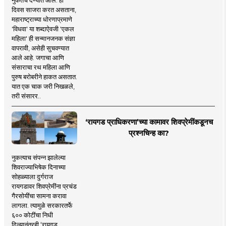
दिवस साजरा करत असताना,
महाराष्ट्राच्या धोरणाप्रमाणे
'विधवा' या शब्दाऐवजी 'एकल
महिला' ही सन्मानजनक संज्ञा
वापरावी, असेही सुचवण्यात
आले आहे. जगाचा आणि
संसाराचा रथ महिला आणि
पुरुष बरोबरीने हाकत असतात.
यात एक चाक जरी निखळले,
तरी संसारर..
‘रायगड प्राधिकरणा’च्या कामावर शिवप्रेमींकडूनच
प्रश्नचिन्ह का?
नुकत्याच संपन्न झालेल्या
शिवराज्याभिषेक दिनाच्या
सोहळ्याला दुर्गराज
रायगडावर शिवप्रेमींना प्रचंड
गैरसोयींचा सामना करावा
लागला. त्यामुळे सरकारतर्फे
६०० कोटींचा निधी
दिल्यानंतरही ‘रायगड