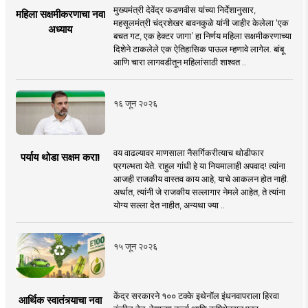
मुख्यमंत्री देवेंद्र फडणवीस यांच्या निर्देशानुसार,
महिला सक्षमीकरणाचा नवा
महसूलमंत्री चंद्रशेखर बावनकुळे यांनी जाहीर केलेला ‘एक
अध्याय
बचत गट, एक हेक्टर जागा’ हा निर्णय महिला सक्षमीकरणाच्या
दिशेने टाकलेले एक ऐतिहासिक पाऊल म्हणावे लागेल. बांबू
आणि चारा लागवडीतून महिलांसाठी शाश्वत ..
१६ जून २०२६
वय वाढल्यावर माणसाला नैसर्गिकरीत्याच थोडीफार
पर्याय थोडा सक्षम करा!
प्रगल्भता येते. राहुल गांधी हे या नियमालाही अपवाद! त्यांना
आजही राजकीय वास्तव काय आहे, याचे आकलन होत नाही.
अर्थात, त्यांनी जे राजकीय सल्लागार नेमले आहेत, ते त्यांना
योग्य सल्ला देत नाहीत, अन्यथा ज्या ..
१५ जून २०२६
केंद्र सरकारने १०० टक्के इथेनॉल इंधनवापराला हिरवा
आर्थिक स्वातंत्र्याचा नवा