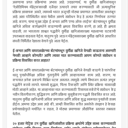
असणार्‍या प्रगत प्रक्रियांचा अभाव आहे. उदाहरणार्थ, या दुर्मीळ खनिजांपासून
‘नेओडिमियम मॅग्नेट्स’सारखी दर्जेदार उत्पादने तयार करण्यासाठी जी अत्याधुनिक
प्रक्रिया आवश्यक असते, त्यामध्ये भारत अजूनही मोठ्या प्रमाणात आयातीवर अवलंबून
आहे. अशा परिस्थितीत वाडा येथील आमचे संशोधन केंद्र हे अत्यंत निर्णायक ठरणार
आहे. कारण, याचा मुख्य उद्देश ई-कचरा आणि ‘एण्ड-ऑफ-लाईफ’ बॅटर्‍यांमधून दुर्मीळ
खनिजे अधिक कार्यक्षमतेने काढण्याची क्षमता विकसित करणे, हा आहे. ही क्षमता
वाढली, तर भारताला शाश्वत पद्धतीने दुर्मीळ खनिजांसारख्या महत्त्वाच्या घटकांची
उपलब्धता वाढवता येईल. यातूनच पुढे जाऊन मॅग्नेट्ससारख्या दुर्मीळ खनिजे आधारित
संपत्ती निर्मितीत देशाला वेगाने पुढे जाता येईल.
ई-कचरा आणि वापराअखेरच्या बॅटर्‍यांमधून दुर्मीळ खनिजे वेगळी काढताना असणारी
नेमकी आव्हाने कोणती? आणि त्यावर मात करण्यासाठी आपण कोणते संशोधन व
प्रक्रिया विकसित करत आहात?
ई-कचरा आणि वापराअखेरच्या बॅटर्‍यांमधून दुर्मीळ खनिजे वेगळी काढणे हे पारंपरिक
धातू पुनर्प्राप्तीपेक्षा अधिक गुंतागुंतीचे आणि आव्हानात्मक काम आहे. कारण, या
कचर्‍यात अनेक प्रकारचे मिश्रित घटक असतात. त्यामुळे त्यांचे विभाजन अत्यंत अचूक
पद्धतीने करावे लागते. यामध्ये शुद्धता, ‘यिल्ड रिकव्हरी’ आणि स्थिर प्रक्रिया यांसारखी
मोठी आव्हाने आहेत. या आव्हानांवर मात करण्यासाठी ‘रिसायकलकॅरो’चे संशोधन केंद्र
नवीन विलगीकरण, शुद्धिकरण आणि प्रक्रिया सुसूत्रीकरण पद्धती विकसित करत आहे.
यातूनच दुर्मीळ खनिजांची अधिक प्रमाणात आणि अधिक शुद्ध स्वरूपात पुनर्प्राप्ती शक्य
होईल. आमचा उद्देश असा आहे की, आम्ही विकसित करीत असलेले तंत्रज्ञान हे केवळ
प्रयोगशाळेपुरते मर्यादित न राहता, ते मोठ्या प्रमाणावर औद्योगिक स्तरावर राबवता
येतील.
२० हजार मेट्रिक टन दुर्मीळ खनिजांवरील प्रक्रिया क्षमतेचे उद्दिष्ट साध्य करण्यासाठी