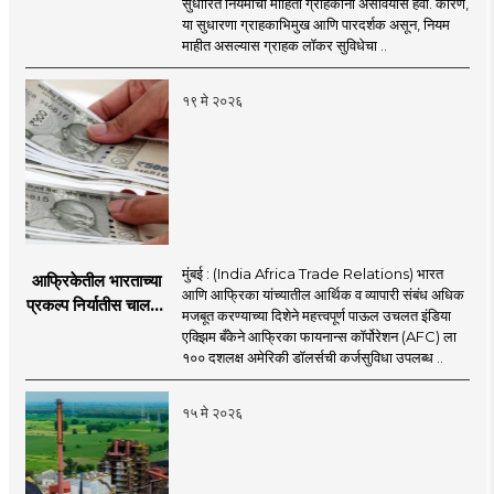
सुधारित नियमांची माहिती ग्राहकांना असावयास हवी. कारण,
या सुधारणा ग्राहकाभिमुख आणि पारदर्शक असून, नियम
माहीत असल्यास ग्राहक लॉकर सुविधेचा ..
१९ मे २०२६
मुंबई : (India Africa Trade Relations) भारत
आफ्रिकेतील भारताच्या
आणि आफ्रिका यांच्यातील आर्थिक व व्यापारी संबंध अधिक
प्रकल्प निर्यातीस चालना;
मजबूत करण्याच्या दिशेने महत्त्वपूर्ण पाऊल उचलत इंडिया
इंडिया एक्झिम बँकेकडून
एक्झिम बँकेने आफ्रिका फायनान्स कॉर्पोरेशन (AFC) ला
AFC ला १०० दशलक्ष
१०० दशलक्ष अमेरिकी डॉलर्सची कर्जसुविधा उपलब्ध ..
डॉलर्सची कर्जसुविधा
१५ मे २०२६