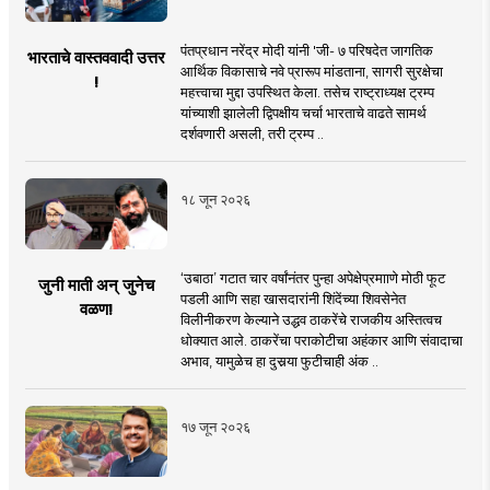
पंतप्रधान नरेंद्र मोदी यांनी 'जी- ७ परिषदेत जागतिक
भारताचे वास्तववादी उत्तर
आर्थिक विकासाचे नवे प्रारूप मांडताना, सागरी सुरक्षेचा
!
महत्त्वाचा मुद्दा उपस्थित केला. तसेच राष्ट्राध्यक्ष ट्रम्प
यांच्याशी झालेली द्विपक्षीय चर्चा भारताचे वाढते सामर्थ
दर्शवणारी असली, तरी ट्रम्प ..
१८ जून २०२६
‘उबाठा’ गटात चार वर्षांनंतर पुन्हा अपेक्षेप्रमााणे मोठी फूट
जुनी माती अन् जुनेच
पडली आणि सहा खासदारांनी शिंदेंच्या शिवसेनेत
वळण!
विलीनीकरण केल्याने उद्धव ठाकरेंचे राजकीय अस्तित्वच
धोक्यात आले. ठाकरेंचा पराकोटीचा अहंकार आणि संवादाचा
अभाव, यामुळेच हा दुसर्‍या फुटीचाही अंक ..
१७ जून २०२६