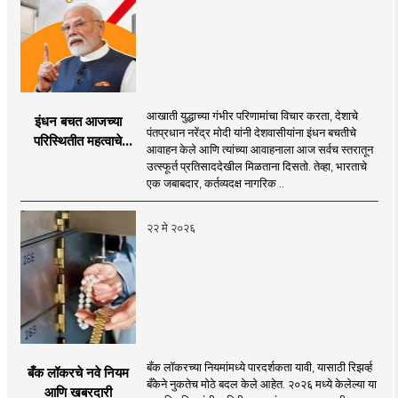
आखाती युद्धाच्या गंभीर परिणामांचा विचार करता, देशाचे
इंधन बचत आजच्या
पंतप्रधान नरेंद्र मोदी यांनी देशवासीयांना इंधन बचतीचे
परिस्थितीत महत्वाचे
आवाहन केले आणि त्यांच्या आवाहनाला आज सर्वच स्तरातून
नागरी कर्तव्य
उत्स्फूर्त प्रतिसाददेखील मिळताना दिसतो. तेव्हा, भारताचे
एक जबाबदार, कर्तव्यदक्ष नागरिक ..
२२ मे २०२६
बँक लॉकरच्या नियमांमध्ये पारदर्शकता यावी, यासाठी रिझर्व्ह
बँक लॉकरचे नवे नियम
बँकेने नुकतेच मोठे बदल केले आहेत. २०२६ मध्ये केलेल्या या
आणि खबरदारी