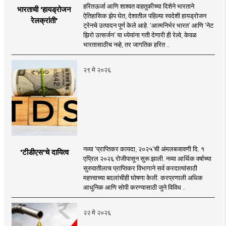
हरितऊर्जा आणि शाश्वत वाहतुकीच्या दिशेने भारताने
भारताची 'हायड्रोजन
ऐतिहासिक झेप घेत, देशातील पहिल्या स्वदेशी हायड्रोजन
रेलक्रांती'
ट्रेनचे उत्पादन पूर्ण केले आहे. ‘आत्मनिर्भर भारत’ आणि ‘नेट
झिरो उत्सर्जन’ या ध्येयांना गती देणारी ही रेल्वे, केवळ
भारतासाठीच नव्हे, तर जागतिक हरित ..
२९ मे २०२६
नव्या ‘प्राप्तिकर कायदा, २०२५’ची अंमलबजावणी दि. १
'टीडीएस'चे दायित्व
एप्रिल २०२६ रोजीपासून सुरू झाली. नव्या आर्थिक वर्षाच्या
सुरुवातीलाच प्राप्तिकर विभागाने सर्व करदात्यांसाठी
महत्त्वाच्या बदलांचीही घोषणा केली. करप्रणाली अधिक
आधुनिक आणि सोपी करण्यासाठी जुने विविध ..
२२ मे २०२६