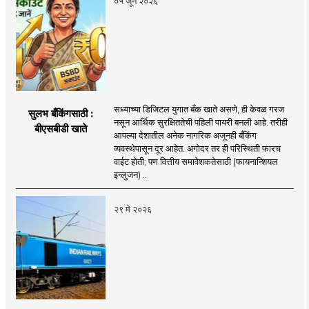
०५ जून २०२६
सध्याच्या डिजिटल युगात बँक खाते असणे, ही केवळ गरज
सुलभ बँकिंगसाठी :
नसून आर्थिक सुरक्षिततेची पहिली पायरी बनली आहे. तरीही
बीएसबीडी खाते
आपल्या देशातील अनेक नागरिक अजूनही बँकिंग
व्यवस्थेपासून दूर आहेत. अगोदर तर ही परिस्थिती फारच
वाईट होती; पण वित्तीय समावेशकतेसाठी (फायनान्शियल
इन्लुजन) ..
२९ मे २०२६