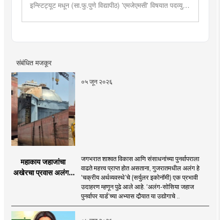
इन्स्टिट्यूट मधून (सा.फु.पुणे विद्यापीठ) 'एमजेएमसी' विषयात पदव्युत्तर
शिक्षण. २०१९मध्ये मुंबई तरुण भारतमध्ये 'मंत्रालय प्रतिनिधी' या
पदावर रुजू. सद्यस्थितीत 'इन्फ्रास्ट्रक्चर आणि डेव्हलपमेंट' विशेष
प्रतिनिधी म्हणून कार्यरत. राज्यातील पायाभूत सुविधांविषयी फिल्ड
रिपोर्ट आणि लेखनात रस.
संबंधित मजकूर
०५ जून २०२६
जगभरात शाश्वत विकास आणि संसाधनांच्या पुनर्वापराला
महाकाय जहाजांचा
वाढते महत्त्व प्राप्त होत असताना, गुजरातमधील अलंग हे
अखेरचा प्रवास अलंगचे
‘चक्रीय अर्थव्यवस्थे’चे (सर्युलर इकोनॉमी) एक प्रभावी
अर्थविश्व : जहाज विघटन
उदाहरण म्हणून पुढे आले आहे. ‘अलंग-सोसिया जहाज
ते चक्रीय अर्थव्यवस्था
पुनर्वापर यार्ड’च्या अभ्यास दौर्‍यात या उद्योगाचे ..