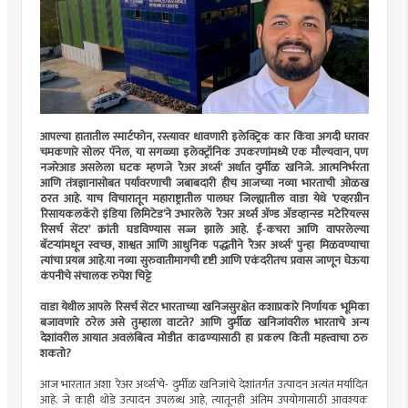
आपल्या हातातील स्मार्टफोन, रस्त्यावर धावणारी इलेक्ट्रिक कार किंवा अगदी घरावर
चमकणारे सोलर पॅनेल, या सगळ्या इलेक्ट्रॉनिक उपकरणांमध्ये एक मौल्यवान, पण
नजरेआड असलेला घटक म्हणजे ‘रेअर अर्थ्स’ अर्थात दुर्मीळ खनिजे. आत्मनिर्भरता
आणि तंत्रज्ञानासोबत पर्यावरणाची जबाबदारी हीच आजच्या नव्या भारताची ओळख
ठरत आहे. याच विचारातून महाराष्ट्रातील पालघर जिल्ह्यातील वाडा येथे ‘एव्हरग्रीन
रिसायकलकॅरो इंडिया लिमिटेड’ने उभारलेले ‘रेअर अर्थ्स अ‍ॅण्ड अ‍ॅडव्हान्स्ड मटेरियल्स
रिसर्च सेंटर’ क्रांती घडविण्यास सज्ज झाले आहे. ई-कचरा आणि वापरलेल्या
बॅटर्‍यांमधून स्वच्छ, शाश्वत आणि आधुनिक पद्धतीने ‘रेअर अर्थ्स’ पुन्हा मिळवण्याचा
त्यांचा प्रयत्न आहे.या नव्या सुरुवातीमागची दृष्टी आणि एकंदरीतच प्रवास जाणून घेऊया
कंपनीचे संचालक रुपेश चिट्टे
वाडा येथील आपले रिसर्च सेंटर भारताच्या खनिजसुरक्षेत कशाप्रकारे निर्णायक भूमिका
बजावणारे ठरेल असे तुम्हाला वाटते? आणि दुर्मीळ खनिजांवरील भारताचे अन्य
देशांवरील आयात अवलंबित्व मोडीत काढण्यासाठी हा प्रकल्प किती महत्त्वाचा ठरु
शकतो?
आज भारतात अशा ‘रेअर अर्थ्स’चे- दुर्मीळ खनिजांचे देशांतर्गत उत्पादन अत्यंत मर्यादित
आहे. जे काही थोडे उत्पादन उपलब्ध आहे, त्यातूनही अंतिम उपयोगासाठी आवश्यक