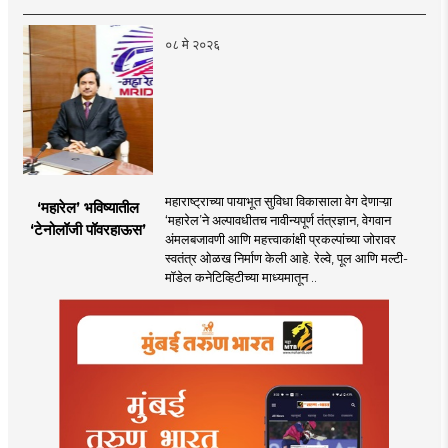
०८ मे २०२६
महाराष्ट्राच्या पायाभूत सुविधा विकासाला वेग देणाऱ्य़ा
‘महारेल’ भविष्यातील
‘महारेल’ने अल्पावधीतच नावीन्यपूर्ण तंत्रज्ञान, वेगवान
‘टेनोलॉजी पॉवरहाऊस’
अंमलबजावणी आणि महत्त्वाकांक्षी प्रकल्पांच्या जोरावर
स्वतंत्र ओळख निर्माण केली आहे. रेल्वे, पूल आणि मल्टी-
मॉडेल कनेटिव्हिटीच्या माध्यमातून ..