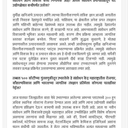
संशोधन आणि विकास कसा निर्णायक आहे? आपले संशोधन प्रयोगशाळेतून थेट
उद्योगक्षेत्रात कधीपर्यंत उतरेल?
दुर्मीळ खनिजांचे उत्पादन आणि त्याच्या विलगीकरणाचे तांत्रिक ज्ञान आजही जगातील
काही निवडक देशांपुरते मर्यादित आहे. याशिवाय, या क्षेत्रातील अनेक प्रगत तंत्रज्ञान
आणि मशिनरी बाहेरच्या देशांमध्ये सहज उपलब्ध होत नाहीत. त्यामुळे देशांतर्गत
संशोधन आणि विकास करणे, ही काळाची गरज आहे. आमच्यासाठी संशोधन आणि
विकासाची भूमिका अत्यंत महत्त्वाची आहे; कारण तीच प्रक्रिया आम्हाला जागतिक
स्तरावर कार्यक्षम बनवेल. ‘यिल्ड’ वाढवणे आणि शुद्धता सुधारणे, हे मोठ्या
प्रमाणावरील उत्पादनासाठी आवश्यक असते. आम्ही आधीपासूनच दुर्मीळ खनिजांच्या
विलगीकरणासाठी पायलट प्लांट्स उभारण्याच्या प्रक्रियेत आहोत. त्यामुळे संशोधन
आणि विकास केंद्र व उत्पादन स्केल-अप हे दोन्ही एकत्रितपणे पुढे जाणार आहे. यांपैकी
एक घटक दुर्लक्षित करून दुसरा वाढवणे दीर्घ काळ टिकणारे नाही. त्यामुळे
संशोधनातून तयार होणार्‍या उपायांचा औद्योगिक वापर टप्प्याटप्प्याने आणि तुलनेने
लवकर प्रत्यक्ष प्रक्रियेत उतरवण्याचा आमचा आराखडा तयार आहे.
तब्बल ५०० कोटींच्या गुंतवणुकीतून उभारलेले हे संशोधन केंद्र महाराष्ट्रातील रोजगार,
कौशल्यविकास आणि भारताच्या जागतिक तंत्रज्ञान प्रतिमेला कोणत्या पातळीवर
नेईल?
आज पालघर जिल्ह्यातील वाडा येथे उभारण्यात आलेल्या आमच्या प्लांटमध्ये ३०० हून
अधिक स्थानिक लोकांना रोजगार देण्यात आला आहे आणि त्यांना उद्योगाशी संबंधित
कौशल्य प्रशिक्षण देऊन कामाची संधी उपलब्ध करून दिली आहे. आता या नवीन
संशोधन आणि विकासकेंद्रामुळे महाराष्ट्रात अधिक उच्चशिक्षित आणि विशेष कौशल्य
असणार्‍या तरुणांना संधी मिळणार आहे. जसे की, रिसर्च सायंटिस्ट्स, ‘पीएचडी’
स्कॉलर्स, मटेरियल सायन्स तज्ज्ञ, मेटलर्जिस्ट्स आणि केमिकल इंजिनिअर्स अशांना
यातून संधीची दारे उघडतील. हे सेंटर त्यांना भविष्यातील अत्यंत महत्त्वाच्या आणि