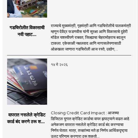
राज्याचे मुख्यमंत्री, गृहमंत्री आणि गडचिरोलीचे पालकमंत्री
गडचिरोलीत विकासाची
म्हणून देवेंद्र फडणवीस यांनी सुरक्षा आणि विकासाचे दुहेरी
नवी पहाट...
मॉडेल यशस्वीपणे राबवत, जिल्ह्याचा चेहरामोहराच बदलून
टाकला. एकेकाळी नक्षलवाद आणि मागासलेपणासाठी
ओळखला जाणारा गडचिरोली आज रस्ते, उद्योग, ..
१४ मे २०२६
Closing Credit Card Impact : आजच्या
वापरात नसलेले क्रेडिट
डिजिटल युगात क्रेडिट कार्डचा वापर झपाट्याने वाढत आहे.
कार्ड बंद करणे ठरू शकते
अनेकजण वापरात नसलेले क्रेडिट कार्ड बंद करण्याचा
महागात! पण ते कसे?
निर्णय घेतात. मात्र, तज्ज्ञांच्या मते हा निर्णय आर्थिकदृष्ट्या
उलट परिणाम करणारा ठरू शकतो...