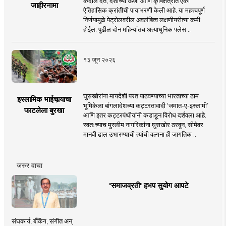
कंदील देत, देशाच्या ऊर्जा आणि कृषिक्षेत्रात एका
जाहीरनामा
ऐतिहासिक क्रांतीची पायाभरणी केली आहे. या महत्त्वपूर्ण
निर्णयामुळे पेट्रोलवरील अवलंबित्व लक्षणीयरीत्या कमी
होईल. पुढील दोन महिन्यांतच अत्याधुनिक फ्लेस ..
१३ जून २०२६
घुसखोरांना मायदेशी परत पाठवण्याच्या भारताच्या ठाम
इस्लामिक भाईचार्‍याचा
भूमिकेला बांगलादेशच्या कट्टरतावादी ‘जमात-ए-इस्लामी’
फाटलेला बुरखा
आणि इतर कट्टरपंथीयांनी कडाडून विरोध दर्शवला आहे.
स्वतःच्याच मुस्लीम नागरिकांना घुसखोर ठरवून, सीमेवर
मानवी ढाल उभारण्याची त्यांची वल्गना ही जागतिक ..
जरुर वाचा
'समाजव्रती' हभप सुयोग आपटे
संघकार्य, बँकिंग, संगीत अन्