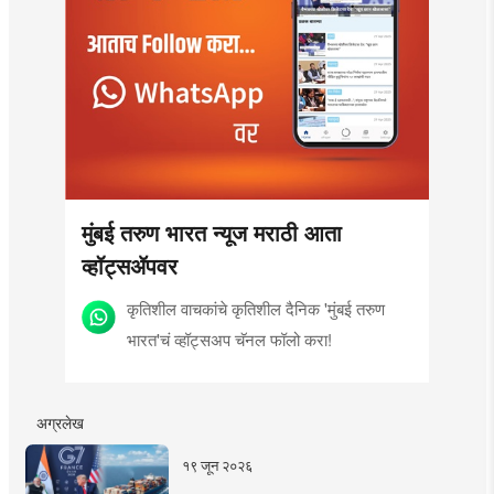
मुंबई तरुण भारत न्यूज मराठी आता
व्हॉट्सॲपवर
कृतिशील वाचकांचे कृतिशील दैनिक 'मुंबई तरुण
भारत'चं व्हॉट्सअप चॅनल फॉलो करा!
अग्रलेख
१९ जून २०२६