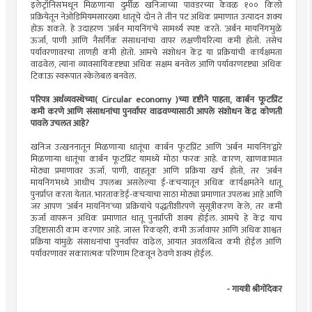
इलेट्रॉनिस’मधून मिळणार्‍या दुर्मीळ खनिजाच्या पावडरच्या केवळ १०० किलो
प्रक्रियेतून नेओडिमियमसारख्या धातूचे दोन ते तीन पट अधिक प्रमाणात उत्पादन शक्य
होऊ शकते. हे उदाहरण ‘अर्बन मायनिंग’चे सामर्थ्य स्पष्ट करते. ‘अर्बन मायनिंग’मुळे
ऊर्जा, पाणी आणि नैसर्गिक संसाधनांचा वापर लक्षणीयरित्या कमी होतो. तसेच
पर्यावरणावरचा ताणही कमी होतो. आमचे संशोधन केंद्र या प्रक्रियांची कार्यक्षमता
वाढवेल, त्यांना व्यावसायिकदृष्ट्या अधिक सक्षम बनवेल आणि पर्यावरणदृष्ट्या अधिक
टिकाऊ स्वरूपात स्केलेबल बनवेल.
परिपत्र अर्थव्यवस्थेच्या( Circular economy )च्या दृष्टीने पाहता, कार्बन फूटप्रिंट
कमी करणे आणि संसाधनांचा पुनर्वापर वाढवण्यासाठी आपले संशोधन केंद्र कोणती
पावले उचलत आहे?
खनिज उत्खननातून मिळणार्‍या धातूंचा कार्बन फूटप्रिंट आणि ‘अर्बन मायनिंग’द्वारे
मिळणार्‍या धातूंचा कार्बन फूटप्रिंट यामध्ये मोठा फरक आहे. कारण, खाणकामात
मोठ्या प्रमाणावर ऊर्जा, पाणी, वाहतूक आणि प्रक्रिया खर्च होतो, तर ‘अर्बन
मायनिंग’मध्ये आधीच उपलब्ध असलेल्या ई-कचर्‍यातून अधिक कार्यक्षमतेने धातू
पुनर्प्राप्त करता येतात. भारताकडेई-कचर्‍याचा साठा मोठ्या प्रमाणात उपलब्ध आहे आणि
जर आपण ‘अर्बन मायनिंग’च्या प्रक्रियांचे पद्धतीशीरपणे सुसूत्रीकरण केले, तर कमी
ऊर्जा वापरून अधिक प्रमाणात धातू पुनर्प्राप्ती शक्य होईल. आमचे हे केंद्र याच
उद्दिष्टासाठी काम करणार आहे. जास्त रिकव्हरी, कमी ऊर्जावापर आणि अधिक शाश्वत
प्रक्रिया यांमुळे संसाधनांचा पुनर्वापर वाढेल, आयात अवलंबित्व कमी होईल आणि
पर्यावरणावर सकारात्मक परिणाम टिकवून ठेवणे शक्य होईल.
- गायत्री श्रीगोंदेकर