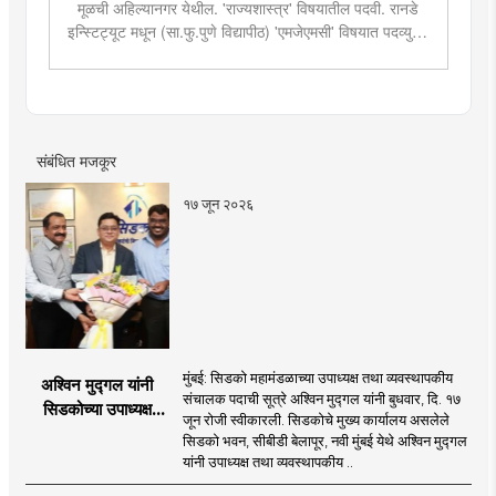
मूळची अहिल्यानगर येथील. 'राज्यशास्त्र' विषयातील पदवी. रानडे
इन्स्टिट्यूट मधून (सा.फु.पुणे विद्यापीठ) 'एमजेएमसी' विषयात पदव्युत्तर
शिक्षण. २०१९मध्ये मुंबई तरुण भारतमध्ये 'मंत्रालय प्रतिनिधी' या
पदावर रुजू. सद्यस्थितीत 'इन्फ्रास्ट्रक्चर आणि डेव्हलपमेंट' विशेष
प्रतिनिधी म्हणून कार्यरत. राज्यातील पायाभूत सुविधांविषयी फिल्ड
रिपोर्ट आणि लेखनात रस.
संबंधित मजकूर
१७ जून २०२६
मुंबई: सिडको महामंडळाच्या उपाध्यक्ष तथा व्यवस्थापकीय
अश्विन मुद्गल यांनी
संचालक पदाची सूत्रे अश्विन मुद्गल यांनी बुधवार, दि. १७
सिडकोच्या उपाध्यक्ष
जून रोजी स्वीकारली. सिडकोचे मुख्य कार्यालय असलेले
पदाचा पदभार स्वीकारला;
सिडको भवन, सीबीडी बेलापूर, नवी मुंबई येथे अश्विन मुद्गल
प्रकल्प वेळेत पूर्ण
यांनी उपाध्यक्ष तथा व्यवस्थापकीय ..
करण्यास प्राधान्य देणार :