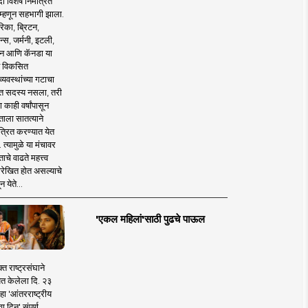
 विशेष निमंत्रित
 म्हणून सहभागी झाला.
िका, ब्रिटन,
न्स, जर्मनी, इटली,
न आणि कॅनडा या
 विकसित
व्यवस्थांच्या गटाचा
त सदस्य नसला, तरी
या काही वर्षांपासून
ताला सातत्याने
त्रित करण्यात येत
 त्यामुळे या मंचावर
ाचे वाढते महत्त्व
रेखित होत असल्याचे
न येते...
'एकल महिलां'साठी पुढचे पाऊल
क्त राष्ट्रसंघाने
ित केलेला दि. २३
हा 'आंतरराष्ट्रीय
ा दिन' संपूर्ण