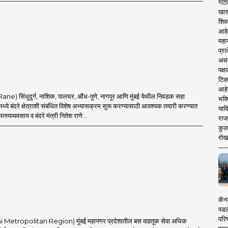
गटा
खास
शिव
आहे
महार
प्रा
असले
पक्
टिक
आहे
Rane) सिंधुदुर्ग, नाशिक, पालघर, औंध-पुणे, नागपूर आणि मुंबई येथील निवडक सहा
भवि
्ये बंदरे क्षेत्राशी संबंधित विशेष अभ्यासक्रम सुरू करण्यासाठी आवश्यक तयारी करण्यात
याव
्स्यव्यवसाय व बंदरे मंत्री नितेश राणे ..
राज
कुलक
रोख
कॅनड
पडल
परिष
i Metropolitan Region) मुंबई महानगर प्रदेशातील बस वाहतूक सेवा अधिक