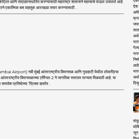
एकदा
ेंद्रित आणि तंत्रज्ञानाधारित करण्यासाठी महाराष्ट्र शासनाने महत्त्वाचे पाऊल उचलले आहे.
देश
ाने एकात्मिक बस वाहतूक आराखडा तयार करण्यासाठी ..
अमेर
फ्रा
जपा
सात
अर्थ
भार
गेल्
भार
निमं
आहे.
भारत
umbai Airport) नवी मुंबई आंतरराष्ट्रीय विमानतळ आणि गुवाहाटी येथील लोकप्रिया
अधो
ई आंतरराष्ट्रीय विमानतळाच्या टर्मिनल-2 ने जागतिक स्तरावर मान्यता मिळवली आहे. या
दिसू
समावेश प्रतिष्ठेच्या ‘प्रिक्स व्हर्साय ..
संयु
घोष
जून 
विधव