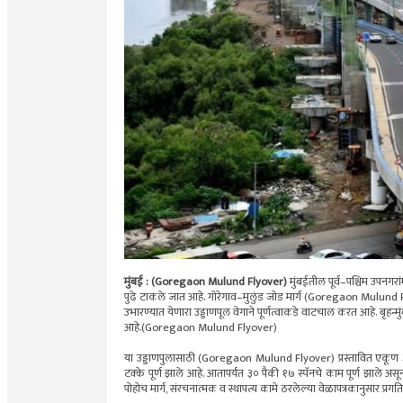
मुंबई : (Goregaon Mulund Flyover)
मुंबईतील पूर्व–पश्चिम उपनगर
पुढे टाकले जात आहे. गोरेगाव–मुलुंड जोड मार्ग (Goregaon Mulund Fly
उभारण्यात येणारा उड्डाणपूल वेगाने पूर्णत्वाकडे वाटचाल करत आहे. बृहन्म
आहे.(Goregaon Mulund Flyover)
या उड्डाणपुलासाठी (Goregaon Mulund Flyover) प्रस्तावित एकूण ३१ 
टक्के पूर्ण झाले आहे. आतापर्यंत ३० पैकी १७ स्पॅनचे काम पूर्ण झाले 
पोहोच मार्ग, संरचनात्मक व स्थापत्य कामे ठरलेल्या वेळापत्रकानुसार