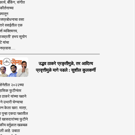
ार्य, बँकिंग, संगीत
कीर्तनाच्या
यमातून
जप्रबोधनाचा वसा
ारे वसईतील एक
श व्यक्तिमत्त्व,
ाजव्रती' हभप सुयोग
े यांचा
प्रवास.....
उद्धव ठाकरे प्रकृतीमुळे, तर आदित्य
प्रवृत्तीमुळे मागे पडले : सुशील कुलकर्णी
सेनेतील २०२२च्या
हासिक फुटीनंतर
व ठाकरे यांच्या पक्षाने
ाने उभारी घेण्याचा
त्न केला खरा. मात्र,
पुन्हा एकदा पक्षातील
 खासदारांच्या फुटीने
कीय वर्तुळात खळबळ
ली आहे. उबाठा