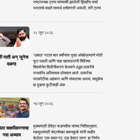
राष्ट्राध्यक्ष ट्रम्प यांच्याशी झालेली द्विपक्षीय चर्चा
भारताचे वाढते सामर्थ दर्शवणारी असली, तरी ट्रम्प
..
१८ जून २०२६
‘उबाठा’ गटात चार वर्षांनंतर पुन्हा अपेक्षेप्रमााणे मोठी
नी माती अन् जुनेच
फूट पडली आणि सहा खासदारांनी शिंदेंच्या
वळण!
शिवसेनेत विलीनीकरण केल्याने उद्धव ठाकरेंचे
राजकीय अस्तित्वच धोक्यात आले. ठाकरेंचा
पराकोटीचा अहंकार आणि संवादाचा अभाव, यामुळेच
हा दुसर्‍या फुटीचाही अंक ..
१७ जून २०२६
मुख्यमंत्री देवेंद्र फडणवीस यांच्या निर्देशानुसार,
िला सक्षमीकरणाचा
महसूलमंत्री चंद्रशेखर बावनकुळे यांनी जाहीर
नवा अध्याय
केलेला ‘एक बचत गट, एक हेक्टर जागा’ हा निर्णय