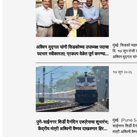
मुंबई: सिडको महाम
अश्विन मुद्गल यांनी सिडकोच्या उपाध्यक्ष पदाचा
दि. १७ जून रोजी 
पदभार स्वीकारला; प्रकल्प वेळेत पूर्ण करण्यास
अश्विन मुद्गल यां
प्राधान्य देणार : अश्विन मुद्गल
१७ जून २०२६
मुंबई : (Pune Sa
पुणे-साईनगर शिर्डी दैनंदिन एक्प्रेसचा शुभारंभ;
साईनगर शिर्डी दैनं
केंद्रीय मंत्री अश्विनी वैष्णव दाखवणार हिरवा
मंत्री अश्विनी वैष्
झेंडा