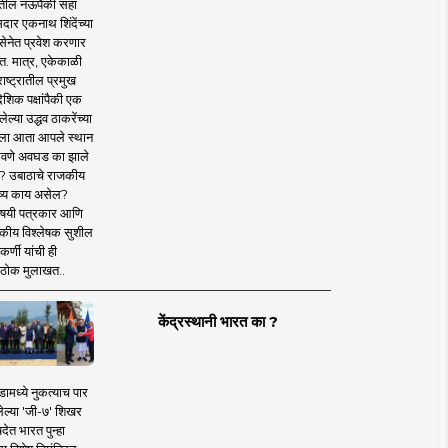
तील नऊपैकी सहा
दार एकनाथ शिंदेंच्या
सेनेत प्रवेश करणार
त. मात्र, एकेकाळी
ाष्ट्रातील प्रमुख
देशिक पक्षांपैकी एक
ल्या उद्धव ठाकरेंच्या
षाला आता आपले स्थान
वणे अवघड का झाले
? उबाठाचे राजकीय
ष्य काय असेल?
िषयी पत्रकार आणि
कीय विश्लेषक सुशील
र्णी यांची ही
ठोक मुलाखत..
केंद्रस्थानी भारत का ?
ामध्ये नुकत्याच पार
ेल्या 'जी-७' शिखर
देत भारत पुन्हा