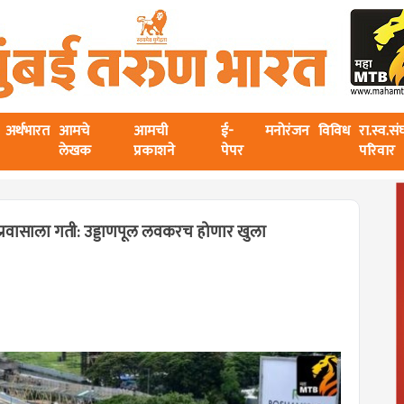
अर्थभारत
आमचे
आमची
ई-
मनोरंजन
विविध
रा.स्व.स
लेखक
प्रकाशने
पेपर
परिवार
्रवासाला गती: उड्डाणपूल लवकरच होणार खुला