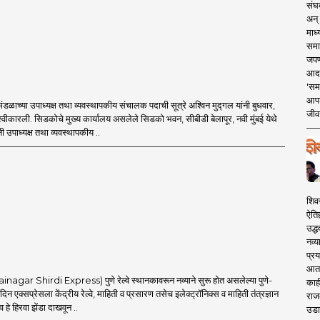
संघक
अन् 
माध्
समा
जपण
आदर्
'सम
आपट
ंडळाच्या उपाध्यक्ष तथा व्यवस्थापकीय संचालक पदाची सूत्रे अश्विन मुद्गल यांनी बुधवार,
जीवन
स्वीकारली. सिडकोचे मुख्य कार्यालय असलेले सिडको भवन, सीबीडी बेलापूर, नवी मुंबई येथे
नी उपाध्यक्ष तथा व्यवस्थापकीय ..
शिव
ऐति
उद्ध
नव्य
प्रय
आता 
inagar Shirdi Express) पुणे रेल्वे स्थानकावरून नव्याने सुरू होत असलेल्या पुणे-
काही
दिन एक्सप्रेसला केंद्रीय रेल्वे, माहिती व प्रसारण तसेच इलेक्ट्रॉनिक्स व माहिती तंत्रज्ञान
राज
णव हे हिरवा झेंडा दाखवून ..
उडा