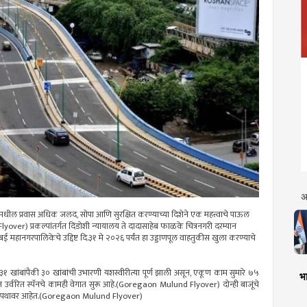
अ
ांमधील प्रवास अधिक जलद, सोपा आणि सुरक्षित करण्याच्या दिशेने एक महत्त्वाचे पाऊल
over) प्रकल्पांतर्गत दिंडोशी न्यायालय ते दादासाहेब फाळके चित्रनगरी दरम्यान
ुंबई महानगरपालिकेचे उद्दिष्ट दि.३१ मे २०२६ पर्यंत हा उड्डाणपूल वाहतुकीस खुला करण्याचे
खांबांपैकी ३० खांबांची उभारणी यशस्वीरीत्या पूर्ण झाली असून, एकूण काम सुमारे ७५
भा
असून उर्वरित स्पॅनचे कामही वेगात सुरू आहे.(Goregaon Mulund Flyover) दोन्ही बाजूंचे
 प्रगतिपथावर आहेत.(Goregaon Mulund Flyover)