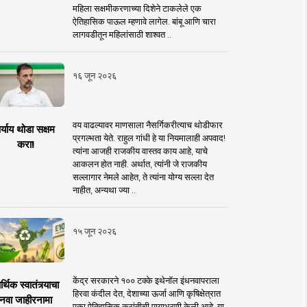
महिला सक्षमीकरणाच्या दिशेने टाकलेले एक
ऐतिहासिक पाऊल म्हणावे लागेल. बांबू आणि चारा
लागवडीतून महिलांसाठी शाश्वत ..
१६ जून २०२६
वय वाढल्यावर माणसाला नैसर्गिकरीत्याच थोडीफार
र्याय थोडा सक्षम
प्रगल्भता येते. राहुल गांधी हे या नियमालाही अपवाद!
करा!
त्यांना आजही राजकीय वास्तव काय आहे, याचे
आकलन होत नाही. अर्थात, त्यांनी जे राजकीय
सल्लागार नेमले आहेत, ते त्यांना योग्य सल्ला देत
नाहीत, अन्यथा ज्या ..
१५ जून २०२६
केंद्र सरकारने १०० टक्के इथेनॉल इंधनवापराला
्थिक स्वातंत्र्याचा
हिरवा कंदील देत, देशाच्या ऊर्जा आणि कृषिक्षेत्रात
नवा जाहीरनामा
एका ऐतिहासिक क्रांतीची पायाभरणी केली आहे. या