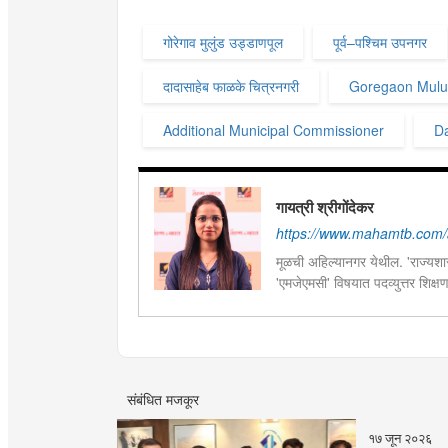
गोरेगाव मुलुंड उड्डाणपूल
पूर्व–पश्चिम उपनगर
दादासाहेब फाळके चित्रनगरी
Goregaon Mulun
Additional Municipal Commissioner
Da
गायत्री श्रीगोंदेकर
https://www.mahamtb.com/a
मूळची अहिल्यानगर येथील. 'राज्यशास्
'एमजेएमसी' विषयात पदव्युत्तर शिक्ष
सद्यस्थितीत 'इन्फ्रास्ट्रक्चर आणि ड
फिल्ड रिपोर्ट आणि लेखनात रस.
संबंधित मजकूर
१७ जून २०२६