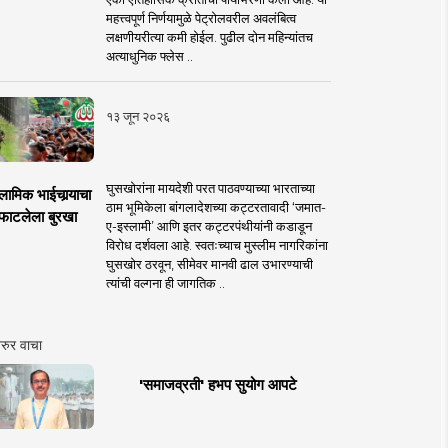
महत्त्वपूर्ण निर्णयामुळे पेट्रोलवरील अवलंबित्व
लक्षणीयरीत्या कमी होईल. पुढील दोन महिन्यांतच
अत्याधुनिक फ्लेस ..
१३ जून २०२६
घुसखोरांना मायदेशी परत पाठवण्याच्या भारताच्या
लामिक भाईचार्‍याचा
ठाम भूमिकेला बांगलादेशच्या कट्टरतावादी ‘जमात-
फाटलेला बुरखा
ए-इस्लामी’ आणि इतर कट्टरपंथीयांनी कडाडून
विरोध दर्शवला आहे. स्वतःच्याच मुस्लीम नागरिकांना
घुसखोर ठरवून, सीमेवर मानवी ढाल उभारण्याची
त्यांची वल्गना ही जागतिक ..
रुर वाचा
'समाजव्रती' हभप सुयोग आपटे