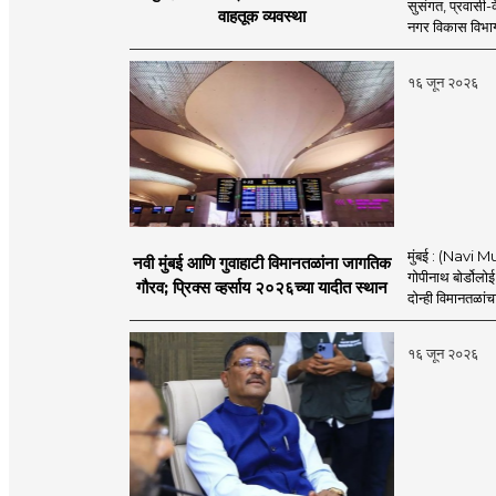
सुसंगत, प्रवासी-क
वाहतूक व्यवस्था
नगर विकास विभाग
१६ जून २०२६
मुंबई : (Navi M
नवी मुंबई आणि गुवाहाटी विमानतळांना जागतिक
गोपीनाथ बोर्डोलो
गौरव; प्रिक्स व्हर्साय २०२६च्या यादीत स्थान
दोन्ही विमानतळांचा 
१६ जून २०२६