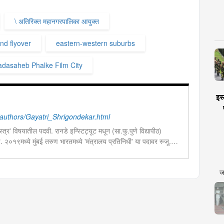
\ अतिरिक्त महानगरपालिका आयुक्त
d flyover
eastern-western suburbs
dasaheb Phalke Film City
इस्
uthors/Gayatri_Shrigondekar.html
त्र' विषयातील पदवी. रानडे इन्स्टिट्यूट मधून (सा.फु.पुणे विद्यापीठ)
ण. २०१९मध्ये मुंबई तरुण भारतमध्ये 'मंत्रालय प्रतिनिधी' या पदावर रुजू.
ेव्हलपमेंट' विशेष प्रतिनिधी म्हणून कार्यरत. राज्यातील पायाभूत सुविधांविषयी
ज