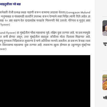
मालवाहतुकीला नवे बळ
२ जानेवारी रोजी प्रत्यक्ष स्थळ पाहणी करून कामाचा आढावा घेतला.(Goregaon Mulund
नुष्यबळ व यंत्रसामग्री तातडीने उपलब्ध करून देण्याचे स्पष्ट निर्देश त्यांनी दिले आहेत. हा
ेलजवळ ९० अंश वळण घेत दादासाहेब फाळके चित्रनगरी येथे उतरतो. गोरेगाव व मुलुंड अशा
 Flyover)
Flyover) हा मुंबईतील चौथा महत्त्वाचा पूर्व–पश्चिम दुवा ठरणार आहे. या प्रकल्पामुळे
पर्यंत कमी होणार असून, उत्तर मुंबईतील वाहतूक कोंडीला मोठा दिलासा मिळणार आहे.
णवत्ता निर्देशांकात सुधारणा हे याचे अतिरिक्त फायदे असतील. हा प्रकल्प केवळ रस्ता
जु
 विकासाचा महत्त्वाचा दुवा ठरणार आहे. लवकरच खुला होणारा हा उड्डाणपूल मुंबईच्या
over)
मह