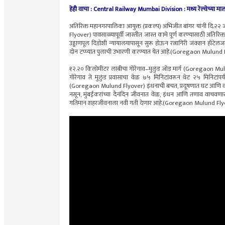
हेही वाचा : Central Railway Mumbai Division : मध्य रेल्वेच्या 
अतिरिक्त महानगरपालिका आयुक्त (प्रकल्प) अभिजीत बांगर यांनी दि.२
Flyover) पावसाळ्यापूर्वी जास्तीत जास्त कामे पूर्ण करण्यासाठी अतिरिक्त म
उड्डाणपूल दिंडोशी न्यायालयापासून सुरू होऊन रत्नागिरी जंक्शन हॉट
दोन टप्प्यांत पुलाची उभारणी करण्यात येत आहे.(Goregaon Mulund
१२.२० किलोमीटर लांबीचा गोरेगाव–मुलुंड जोड मार्ग (Goregaon Mulund 
गोरेगाव ते मुलुंड प्रवासाचा वेळ ७५ मिनिटांवरून थेट २५ मिनिटां
(Goregaon Mulund Flyover) इंधनाची बचत, प्रदूषणात घट आणि वायू गु
नसून, मुंबईकरांच्या दैनंदिन जीवनात वेळ, इंधन आणि तणाव वाचवणारा
गतिमान शहरजीवनाला नवी गती देणार आहे.(Goregaon Mulund Fly