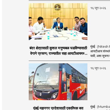
१६ जून २०२६
मुंबई : (Nitesh 
बंदर क्षेत्रासाठी कुशल मनुष्यबळ घडविण्यासाठी
आयटीआय संस्थांमध
वेगाने प्रयत्न; राज्यातील सहा आयटीआयमध्ये
यावी, अशा सूचना मत
विशेष अभ्यासक्रम - मंत्री नितेश राणे
१६ जून २०२६
मुंबई : (Mumba
मुंबई महानगर प्रदेशासाठी एकात्मिक बस