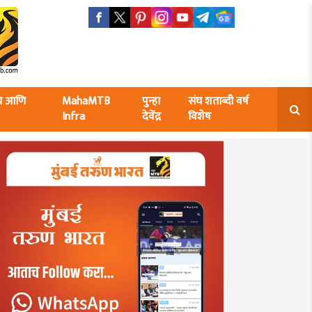
ंघ आणि
MahaMTB
पुन्हा
संघ शताब्दी वर्ष
Infra
देवेंद्र
विशेष