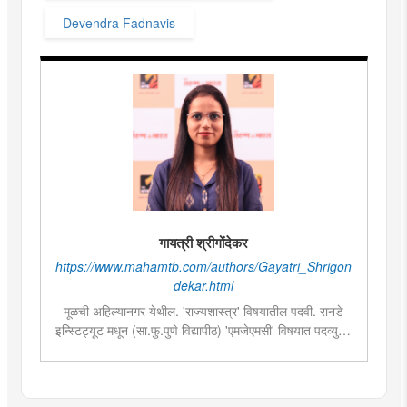
Devendra Fadnavis
गायत्री श्रीगोंदेकर
https://www.mahamtb.com/authors/Gayatri_Shrigon
dekar.html
मूळची अहिल्यानगर येथील. 'राज्यशास्त्र' विषयातील पदवी. रानडे
इन्स्टिट्यूट मधून (सा.फु.पुणे विद्यापीठ) 'एमजेएमसी' विषयात पदव्युत्तर
शिक्षण. २०१९मध्ये मुंबई तरुण भारतमध्ये 'मंत्रालय प्रतिनिधी' या
पदावर रुजू. सद्यस्थितीत 'इन्फ्रास्ट्रक्चर आणि डेव्हलपमेंट' विशेष
प्रतिनिधी म्हणून कार्यरत. राज्यातील पायाभूत सुविधांविषयी फिल्ड
रिपोर्ट आणि लेखनात रस.