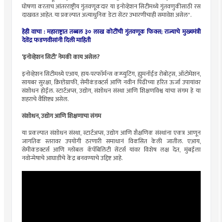
घोषणा करताच आंतरराष्ट्रीय गुंतवणूकदार या इनोव्हेशन सिटीमध्ये गुंतवणुकीसाठी रस
दाखवत आहेत. या प्रकल्पात अत्याधुनिक डेटा सेंटर उभारणीचाही समावेश असेल".
हेही वाचा :
महाराष्ट्रात तब्बल ३० लाख कोटींची गुंतवणूक फिक्स; राज्याचे मुख्यमंत्री
देवेंद्र फडणवीसांनी दिली माहिती
‘इनोव्हेशन सिटी’ नेमकी काय असेल?
इनोव्हेशन सिटीमध्ये एआय, हाय-परफॉर्मन्स कम्प्युटिंग, ह्युमनॉईड रोबोट्स, ऑटोमेशन,
सायबर सुरक्षा, क्रिप्टोग्राफी, सेमीकंडक्टर्स आणि नवीन पिढीच्या हरित ऊर्जा उपायांवर
संशोधन होईल. स्टार्टअप्स, उद्योग, संशोधन संस्था आणि शिक्षणविश्व यांचा संगम हे या
शहराचे वैशिष्ट्य असेल.
संशोधन, उद्योग आणि शिक्षणाचा संगम
या प्रकल्पात संशोधन संस्था, स्टार्टअप्स, उद्योग आणि शैक्षणिक संस्थांना एकत्र आणून
जागतिक स्तरावर उपयोगी ठरणारी समाधानं विकसित केली जातील. एआय,
सेमीकंडक्टर्स आणि ग्लोबल कॅपॅबिलिटी सेंटर्स यांवर विशेष लक्ष देत, मुंबईला
नवोन्मेषाचे आघाडीचे केंद्र बनवण्याचे उद्दिष्ट आहे.