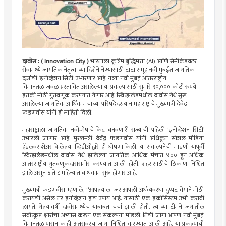
दावोस :
( Innovation City )
भारताला कृत्रिम बुद्धिमत्ता (AI) आणि सेमीकंडक्टर
सेवांमध्ये जागतिक नेतृत्वाच्या दिशेने नेण्यासाठी टाटा समूह नवी मुंबईत जागतिक
दर्जाची ‘इनोव्हेशन सिटी’ उभारणार आहे. नव्या नवी मुंबई आंतरराष्ट्रीय
विमानतळाजवळ प्रस्तावित असलेल्या या प्रकल्पासाठी सुमारे ९०,००० कोटी रुपये
इतकी मोठी गुंतवणूक करण्यात येणार आहे. स्वित्झर्लंडमधील दावोस येथे सुरू
असलेल्या जागतिक आर्थिक मंचाच्या परिषदेदरम्यान महाराष्ट्राचे मुख्यमंत्री देवेंद्र
फडणवीस यांनी ही माहिती दिली.
महाराष्ट्राला जागतिक नवोन्मेषाचे केंद्र बनवणारी राज्याची पहिली ‘इनोव्हेशन सिटी’
उभारली जाणार आहे. मुख्यमंत्री देवेंद्र फडणवीस यांनी अधिकृत सोशल मीडिया
हँडलवर शेअर केलेल्या व्हिडीओद्वारे ही घोषणा केली. या संकल्पनेची मांडणी यापूर्वी
स्वित्झर्लंडमधील दावोस येथे झालेल्या जागतिक आर्थिक मंचात ४०० हून अधिक
आंतरराष्ट्रीय गुंतवणूकदारांसमोर करण्यात आली होती. शहरासाठीचे ठिकाण निश्चित
झाले असून ६ ते ८ महिन्यांत बांधकाम सुरू होणार आहे.
मुख्यमंत्री फडणवीस म्हणाले, “आपल्याला जर आपली अर्थव्यवस्था दुप्पट वेगाने मोठी
करायची असेल तर इनोव्हेशन हाच उपाय आहे. यासाठी एक इकोसिस्टम उभी करावी
लागते. गेल्यावर्षी दावोसमध्येच याबाबत चर्चा झाली होती. त्यांच्या टीमने जगातील
सर्वोत्कृष्ट क्षारांचा अभ्यास करून एक संकल्पना मांडली. तिची जागा आपण नवी मुंबई
विमानतळापासून काही अंतरावरच जागा निश्चित करण्यात आली आहे. या प्रकल्पाची