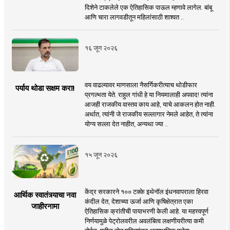
दिशेने टाकलेले एक ऐतिहासिक पाऊल म्हणावे लागेल. बांबू
आणि चारा लागवडीतून महिलांसाठी शाश्वत ..
१६ जून २०२६
वय वाढल्यावर माणसाला नैसर्गिकरीत्याच थोडीफार
पर्याय थोडा सक्षम करा!
प्रगल्भता येते. राहुल गांधी हे या नियमालाही अपवाद! त्यांना
आजही राजकीय वास्तव काय आहे, याचे आकलन होत नाही.
अर्थात, त्यांनी जे राजकीय सल्लागार नेमले आहेत, ते त्यांना
योग्य सल्ला देत नाहीत, अन्यथा ज्या ..
१५ जून २०२६
केंद्र सरकारने १०० टक्के इथेनॉल इंधनवापराला हिरवा
आर्थिक स्वातंत्र्याचा नवा
कंदील देत, देशाच्या ऊर्जा आणि कृषिक्षेत्रात एका
जाहीरनामा
ऐतिहासिक क्रांतीची पायाभरणी केली आहे. या महत्त्वपूर्ण
निर्णयामुळे पेट्रोलवरील अवलंबित्व लक्षणीयरीत्या कमी