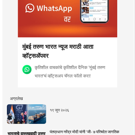
मुंबई तरुण भारत न्यूज मराठी आता
व्हॉट्सॲपवर
कृतिशील वाचकांचे कृतिशील दैनिक 'मुंबई तरुण
भारत'चं व्हॉट्सअप चॅनल फॉलो करा!
अग्रलेख
१९ जून २०२६
पंतप्रधान नरेंद्र मोदी यांनी 'जी- ७ परिषदेत जागतिक
भारताचे वास्तववादी उत्तर