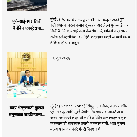
मुंबई : (Pune Sainagar Shirdi Express) पुणे
पुणे-साईनगर शिर्डी
रेल्वे स्थानकावरून नव्याने सुरू होत असलेल्या पुणे-साईनगर
दैनंदिन एक्प्रेसचा
शिर्डी दैनंदिन एक्सप्रेसला केंद्रीय रेल्वे, माहिती व प्रसारण
शुभारंभ; केंद्रीय मंत्री
तसेच इलेक्ट्रॉनिक्स व माहिती तंत्रज्ञान मंत्री अश्विनी वैष्णव
अश्विनी वैष्णव दाखवणार
हे हिरवा झेंडा दाखवून ..
हिरवा झेंडा
१६ जून २०२६
मुंबई : (Nitesh Rane) सिंधुदुर्ग, नाशिक, पालघर, औंध-
बंदर क्षेत्रासाठी कुशल
पुणे, नागपूर आणि मुंबई येथील निवडक सहा आयटीआय
मनुष्यबळ घडविण्यासाठी
संस्थांमध्ये बंदरे क्षेत्राशी संबंधित विशेष अभ्यासक्रम सुरू
वेगाने प्रयत्न; राज्यातील
करण्यासाठी आवश्यक तयारी करण्यात यावी, अशा सूचना
सहा आयटीआयमध्ये विशेष
मत्स्यव्यवसाय व बंदरे मंत्री नितेश राणे ..
अभ्यासक्रम - मंत्री