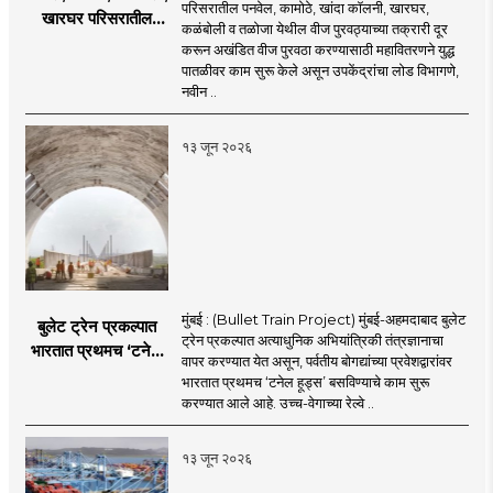
परिसरातील पनवेल, कामोठे, खांदा कॉलनी, खारघर,
खारघर परिसरातील
कळंबोली व तळोजा येथील वीज पुरवठ्याच्या तक्रारी दूर
नागरिकांना दिलासा; नवी
करून अखंडित वीज पुरवठा करण्यासाठी महावितरणने युद्ध
मुंबईत वीज पुरवठ्यासाठी
पातळीवर काम सुरू केले असून उपकेंद्रांचा लोड विभागणे,
महावितरणची तातडीची
नवीन ..
उपाययोजना
१३ जून २०२६
मुंबई : (Bullet Train Project) मुंबई-अहमदाबाद बुलेट
बुलेट ट्रेन प्रकल्पात
ट्रेन प्रकल्पात अत्याधुनिक अभियांत्रिकी तंत्रज्ञानाचा
भारतात प्रथमच ‘टनेल
वापर करण्यात येत असून, पर्वतीय बोगद्यांच्या प्रवेशद्वारांवर
हूड्स’ तंत्रज्ञान;
भारतात प्रथमच ‘टनेल हूड्स’ बसविण्याचे काम सुरू
बोगद्यांतील दाबलहरी आणि
करण्यात आले आहे. उच्च-वेगाच्या रेल्वे ..
आवाजावर
नियंत्रण;प्रवास अधिक
१३ जून २०२६
सुरक्षित व आरामदायी