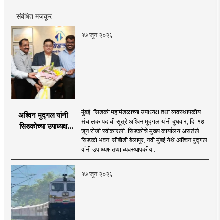
संबंधित मजकूर
१७ जून २०२६
मुंबई: सिडको महामंडळाच्या उपाध्यक्ष तथा व्यवस्थापकीय
अश्विन मुद्गल यांनी
संचालक पदाची सूत्रे अश्विन मुद्गल यांनी बुधवार, दि. १७
सिडकोच्या उपाध्यक्ष
जून रोजी स्वीकारली. सिडकोचे मुख्य कार्यालय असलेले
पदाचा पदभार स्वीकारला;
सिडको भवन, सीबीडी बेलापूर, नवी मुंबई येथे अश्विन मुद्गल
प्रकल्प वेळेत पूर्ण
यांनी उपाध्यक्ष तथा व्यवस्थापकीय ..
करण्यास प्राधान्य देणार :
अश्विन मुद्गल
१७ जून २०२६