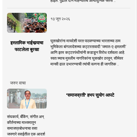
होईल. पुढील दोन महिन्यांतच अत्याधुनिक फ्लेस ..
१३ जून २०२६
घुसखोरांना मायदेशी परत पाठवण्याच्या भारताच्या ठाम
इस्लामिक भाईचार्‍याचा
भूमिकेला बांगलादेशच्या कट्टरतावादी ‘जमात-ए-इस्लामी’
फाटलेला बुरखा
आणि इतर कट्टरपंथीयांनी कडाडून विरोध दर्शवला आहे.
स्वतःच्याच मुस्लीम नागरिकांना घुसखोर ठरवून, सीमेवर
मानवी ढाल उभारण्याची त्यांची वल्गना ही जागतिक ..
जरुर वाचा
'समाजव्रती' हभप सुयोग आपटे
संघकार्य, बँकिंग, संगीत अन्
कीर्तनाच्या माध्यमातून
समाजप्रबोधनाचा वसा
जपणारे वसईतील एक आदर्श