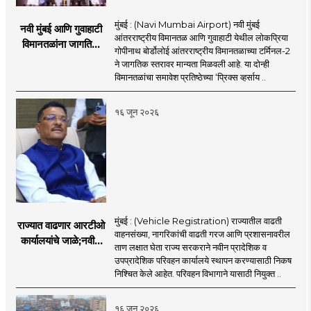
मुंबई : (Navi Mumbai Airport) नवी मुंबई
नवी मुंबई आणि गुवाहाटी
आंतरराष्ट्रीय विमानतळ आणि गुवाहाटी येथील लोकप्रिया
विमानतळांना जागतिक
गोपीनाथ बोर्डोलोई आंतरराष्ट्रीय विमानतळाच्या टर्मिनल-2
गौरव; प्रिक्स व्हर्साय
ने जागतिक स्तरावर मान्यता मिळवली आहे. या दोन्ही
२०२६च्या यादीत स्थान
विमानतळांचा समावेश प्रतिष्ठेच्या ‘प्रिक्स व्हर्साय ..
१६ जून २०२६
मुंबई : (Vehicle Registration) राज्यातील वाढती
राज्यात वाढणार आरटीओ
वाहनसंख्या, नागरिकांची वाढती गरज आणि प्रशासनावरील
कार्यालयांचे जाळे;नवीन
ताण लक्षात घेता राज्य सरकराने नवीन प्रादेशिक व
आरटीओ कार्यालयांसाठी
उपप्रादेशिक परिवहन कार्यालये स्थापन करण्यासाठी निकष
निकष निश्चित
निश्चित केले आहेत. परिवहन विभागाने यासाठी नियुक्त ..
१६ जून २०२६