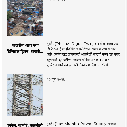
मुंबई : (Dharavi, Digital Twin) धारावीचा आता एक
धारावीचा आता एक
डिजिटल ट्विन (डिजिटल प्रतिरूप) तयार करण्यात आला
डिजिटल ट्विन; धारावीची
आहे. अत्यंत दाट लोकवस्ती असलेली धारावी येत्या दहा वर्षांत
सर्व माहिती या डिजिटल
बहुमजली इमारतींच्या स्वरूपात विकसित होणार आहे.
ट्विनमध्ये जतन
पुनर्वसनासाठीच्या इमारतींसोबतच आलिशान टॉवर्स ..
१३ जून २०२६
मुंबई : (Navi Mumbai Power Supply) पनवेल
पनवेल, कामोठे, कळंबोली,