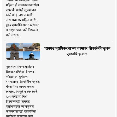
महिला' ही सन्मानजनक संज्ञा
वापरावी, असेही सुचवण्यात
आले आहे. जगाचा आणि
संसाराचा रथ महिला आणि
पुरुष बरोबरीने हाकत असतात.
यात एक चाक जरी निखळले,
तरी संसारर..
‘रायगड प्राधिकरणा’च्या कामावर शिवप्रेमींकडूनच
प्रश्नचिन्ह का?
नुकत्याच संपन्न झालेल्या
शिवराज्याभिषेक दिनाच्या
सोहळ्याला दुर्गराज
रायगडावर शिवप्रेमींना प्रचंड
गैरसोयींचा सामना करावा
लागला. त्यामुळे सरकारतर्फे
६०० कोटींचा निधी
दिल्यानंतरही ‘रायगड
प्राधिकरणा’च्या एकूणच
कामकाजावरही प्रश्नचिन्ह
उपस्थित करण्यात आले.