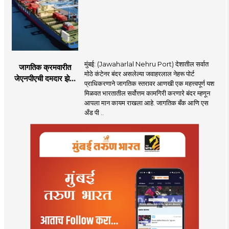
होणार
मुंबई: (Jawaharlal Nehru Port) देशातील सर्वात
जागतिक क्रमवारीत
मोठे कंटेनर बंदर असलेल्या जवाहरलाल नेहरू पोर्ट
जेएनपीएची दमदार झेप;
प्राधिकरणाने जागतिक स्तरावर आणखी एक महत्त्वपूर्ण यश
भारतातील अव्वल कंटेनर
मिळवत भारतातील सर्वोत्तम कामगिरी करणारे बंदर म्हणून
बंदराचा मान कायम
आपला मान कायम राखला आहे. जागतिक बँक आणि एस
अँड पी ..