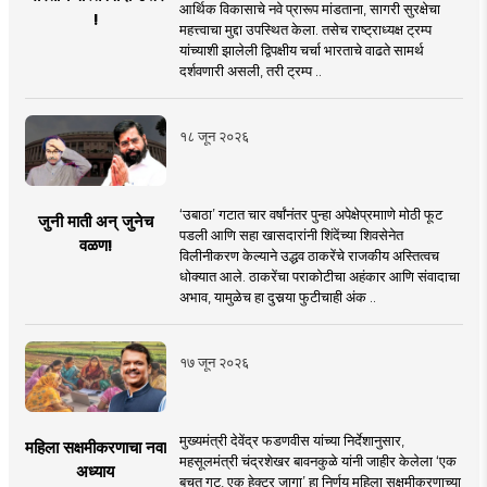
आर्थिक विकासाचे नवे प्रारूप मांडताना, सागरी सुरक्षेचा
!
महत्त्वाचा मुद्दा उपस्थित केला. तसेच राष्ट्राध्यक्ष ट्रम्प
यांच्याशी झालेली द्विपक्षीय चर्चा भारताचे वाढते सामर्थ
दर्शवणारी असली, तरी ट्रम्प ..
१८ जून २०२६
‘उबाठा’ गटात चार वर्षांनंतर पुन्हा अपेक्षेप्रमााणे मोठी फूट
जुनी माती अन् जुनेच
पडली आणि सहा खासदारांनी शिंदेंच्या शिवसेनेत
वळण!
विलीनीकरण केल्याने उद्धव ठाकरेंचे राजकीय अस्तित्वच
धोक्यात आले. ठाकरेंचा पराकोटीचा अहंकार आणि संवादाचा
अभाव, यामुळेच हा दुसर्‍या फुटीचाही अंक ..
१७ जून २०२६
मुख्यमंत्री देवेंद्र फडणवीस यांच्या निर्देशानुसार,
महिला सक्षमीकरणाचा नवा
महसूलमंत्री चंद्रशेखर बावनकुळे यांनी जाहीर केलेला ‘एक
अध्याय
बचत गट, एक हेक्टर जागा’ हा निर्णय महिला सक्षमीकरणाच्या