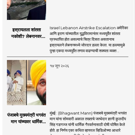
Israel Lebanon Airstrike Escalation अमेरिका
इस्रायलला शांतता
आणि इराण यांच्यातील युद्धविरामानंतर मध्यपूर्वेत शांतता
नकोशी? लेबनानवर
प्रस्थापित होत असल्याचे चित्र दिसत असतानाच
इस्रायलचा जोरदार
इस्रायलने लेबनानमध्ये जोरदार हल्ला केला. या हल्ल्यामुळे
हल्ला; चार जणांचा मृत्यू,
पुन्हा एकदा मध्यपूर्वेत तणाव वाढण्याची शक्यता व्यक्त ..
इराण-अमेरिकेत आरोप-
प्रत्यारोप
१७ जून २०२६
मुंबई : (Bhagwant Mann) पंजाबचे मुख्यमंत्री भगवंत
पंजाबचे मुख्यमंत्री भगवंत
मान यांना सोमवारी अकाल तख्ताचे जत्थेदार ज्ञानी कुलदीप
मान यांच्यावर धार्मिक
सिंह गडगज्ज यांनी धार्मिक गैरवर्तनासाठी दोषी घोषित केले
गैरवर्तनाचा ठपका!;अकाल
होते. हा निर्णय एका कथित व्हायरल व्हिडिओच्या आधारे
तख्ताच्या निर्णयाने मोठी