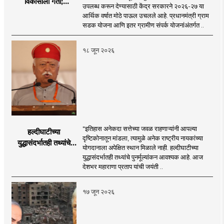
विकासाला गती;
उपलब्ध करून देण्यासाठी केंद्र सरकारने २०२६-२७ या
२०२६-२७ मध्ये २६
आर्थिक वर्षात मोठे पाऊल उचलले आहे. प्रधानमंत्री ग्राम
हजार किमी नव्या रस्त्यांचे
सडक योजना आणि इतर ग्रामीण संपर्क योजनांअंतर्गत ..
लक्ष्य!
१८ जून २०२६
"इतिहास अनेकदा सत्तेच्या जवळ राहणाऱ्यांनी आपल्या
हल्दीघाटीच्या
दृष्टिकोनातून मांडला, त्यामुळे अनेक राष्ट्रीय नायकांच्या
युद्धासंदर्भातही तथ्यांचे
योगदानाला अपेक्षित स्थान मिळाले नाही. हल्दीघाटीच्या
पुनर्मूल्यांकन आवश्यक! :
युद्धासंदर्भातही तथ्यांचे पुनर्मूल्यांकन आवश्यक आहे. आज
सरसंघचालक डॉ.
देशभर महाराणा प्रताप यांची जयंती ..
मोहनजी भागवत
१७ जून २०२६