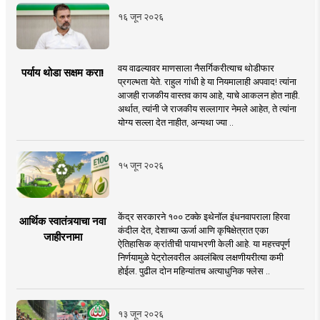
१६ जून २०२६
वय वाढल्यावर माणसाला नैसर्गिकरीत्याच थोडीफार
पर्याय थोडा सक्षम करा!
प्रगल्भता येते. राहुल गांधी हे या नियमालाही अपवाद! त्यांना
आजही राजकीय वास्तव काय आहे, याचे आकलन होत नाही.
अर्थात, त्यांनी जे राजकीय सल्लागार नेमले आहेत, ते त्यांना
योग्य सल्ला देत नाहीत, अन्यथा ज्या ..
१५ जून २०२६
केंद्र सरकारने १०० टक्के इथेनॉल इंधनवापराला हिरवा
आर्थिक स्वातंत्र्याचा नवा
कंदील देत, देशाच्या ऊर्जा आणि कृषिक्षेत्रात एका
जाहीरनामा
ऐतिहासिक क्रांतीची पायाभरणी केली आहे. या महत्त्वपूर्ण
निर्णयामुळे पेट्रोलवरील अवलंबित्व लक्षणीयरीत्या कमी
होईल. पुढील दोन महिन्यांतच अत्याधुनिक फ्लेस ..
१३ जून २०२६