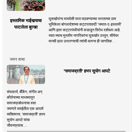
घुसखोरांना मायदेशी परत पाठवण्याच्या भारताच्या ठाम
इस्लामिक भाईचार्‍याचा
भूमिकेला बांगलादेशच्या कट्टरतावादी ‘जमात-ए-इस्लामी’
फाटलेला बुरखा
आणि इतर कट्टरपंथीयांनी कडाडून विरोध दर्शवला आहे.
स्वतःच्याच मुस्लीम नागरिकांना घुसखोर ठरवून, सीमेवर
मानवी ढाल उभारण्याची त्यांची वल्गना ही जागतिक ..
जरुर वाचा
'समाजव्रती' हभप सुयोग आपटे
संघकार्य, बँकिंग, संगीत अन्
कीर्तनाच्या माध्यमातून
समाजप्रबोधनाचा वसा
जपणारे वसईतील एक आदर्श
व्यक्तिमत्त्व, 'समाजव्रती' हभप
सुयोग आपटे यांचा
जीवनप्रवास.....