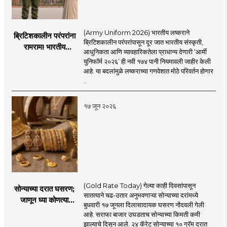
(Army Uniform 2026) भारतीय लष्कराने
ब्रिटिशकालीन परंपरांना
ब्रिटिशकालीन परंपरांपासून दूर जात भारतीय संस्कृती,
रामराम! भारतीय
आधुनिकता आणि व्यावहारिकतेला प्राधान्य देणारी ‘आर्मी
लष्कराची नवी ‘आर्मी
युनिफॉर्म २०२६’ ही नवी १७४ पानी नियमावली जाहीर केली
युनिफॉर्म २०२६’
आहे. या बदलांमुळे लष्कराच्या गणवेशात मोठे परिवर्तन होणार
नियमावली लागू
..
१७ जून २०२६
(Gold Rate Today) गेल्या काही दिवसांपासून
सोन्याच्या दरात घसरण;
सातत्याने चढ-उतार अनुभवणाऱ्या सोन्याच्या दरांमध्ये
जाणून घ्या कोणत्या
बुधवारी १७ जूनला दिलासादायक घसरण नोंदवली गेली
शहरात काय दर?
आहे. सराफा बाजार उघडताच सोन्याच्या किमती कमी
झाल्याचे दिसून आले. २४ कॅरेट सोन्याच्या १० ग्रॅम दरात