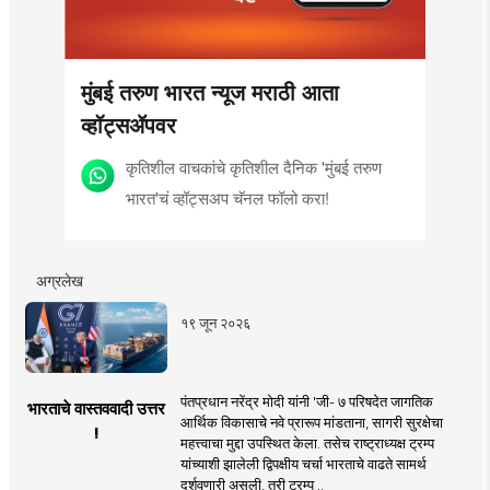
मुंबई तरुण भारत न्यूज मराठी आता
व्हॉट्सॲपवर
कृतिशील वाचकांचे कृतिशील दैनिक 'मुंबई तरुण
भारत'चं व्हॉट्सअप चॅनल फॉलो करा!
अग्रलेख
१९ जून २०२६
पंतप्रधान नरेंद्र मोदी यांनी 'जी- ७ परिषदेत जागतिक
भारताचे वास्तववादी उत्तर
आर्थिक विकासाचे नवे प्रारूप मांडताना, सागरी सुरक्षेचा
!
महत्त्वाचा मुद्दा उपस्थित केला. तसेच राष्ट्राध्यक्ष ट्रम्प
यांच्याशी झालेली द्विपक्षीय चर्चा भारताचे वाढते सामर्थ
दर्शवणारी असली, तरी ट्रम्प ..