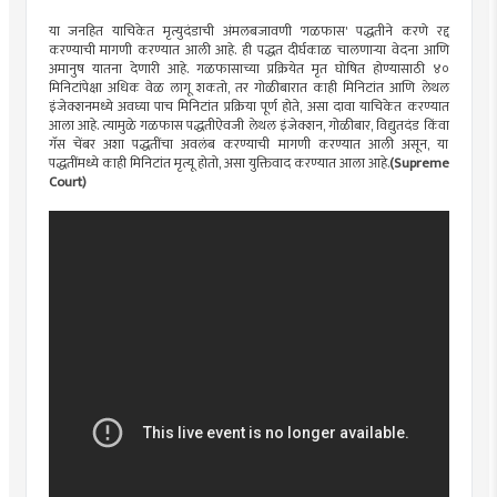
या जनहित याचिकेत मृत्युदंडाची अंमलबजावणी 'गळफास' पद्धतीने करणे रद्द
करण्याची मागणी करण्यात आली आहे. ही पद्धत दीर्घकाळ चालणाऱ्या वेदना आणि
अमानुष यातना देणारी आहे. गळफासाच्या प्रक्रियेत मृत घोषित होण्यासाठी ४०
मिनिटांपेक्षा अधिक वेळ लागू शकतो, तर गोळीबारात काही मिनिटांत आणि लेथल
इंजेक्शनमध्ये अवघ्या पाच मिनिटांत प्रक्रिया पूर्ण होते, असा दावा याचिकेत करण्यात
आला आहे. त्यामुळे गळफास पद्धतीऐवजी लेथल इंजेक्शन, गोळीबार, विद्युतदंड किंवा
गॅस चेंबर अशा पद्धतींचा अवलंब करण्याची मागणी करण्यात आली असून, या
पद्धतींमध्ये काही मिनिटांत मृत्यू होतो, असा युक्तिवाद करण्यात आला आहे.
(Supreme
Court)