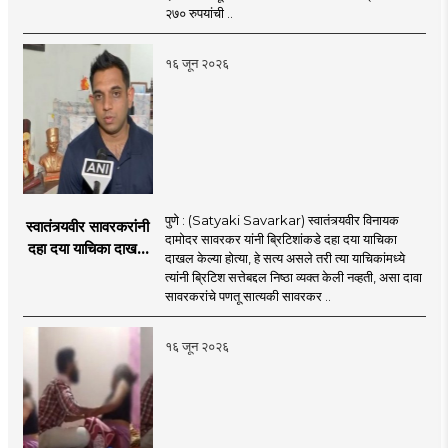
२७० रुपयांची ..
१६ जून २०२६
पुणे : (Satyaki Savarkar) स्वातंत्र्यवीर विनायक
स्वातंत्र्यवीर सावरकरांनी
दामोदर सावरकर यांनी ब्रिटिशांकडे दहा दया याचिका
दहा दया याचिका दाखल
दाखल केल्या होत्या, हे सत्य असले तरी त्या याचिकांमध्ये
केल्या, मात्र
त्यांनी ब्रिटिश सत्तेबद्दल निष्ठा व्यक्त केली नव्हती, असा दावा
ब्रिटिशांप्रति कधीही
सावरकरांचे पणतू सात्यकी सावरकर ..
निष्ठा व्यक्त केली नाही’!
पणतू सात्यकी सावरकर
१६ जून २०२६
यांनी न्यायालयात सादर
केला दावा