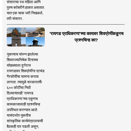
संसाराचा रथ महिला आणि
पुरुष बरोबरीने हाकत असतात.
यात एक चाक जरी निखळले,
तरी संसारर..
‘रायगड प्राधिकरणा’च्या कामावर शिवप्रेमींकडूनच
प्रश्नचिन्ह का?
नुकत्याच संपन्न झालेल्या
शिवराज्याभिषेक दिनाच्या
सोहळ्याला दुर्गराज
रायगडावर शिवप्रेमींना प्रचंड
गैरसोयींचा सामना करावा
लागला. त्यामुळे सरकारतर्फे
६०० कोटींचा निधी
दिल्यानंतरही ‘रायगड
प्राधिकरणा’च्या एकूणच
कामकाजावरही प्रश्नचिन्ह
उपस्थित करण्यात आले.
यासंदर्भात नुकतीच
सांस्कृतिक कार्यमंत्रालयाची
बैठकही पार पडली असून,