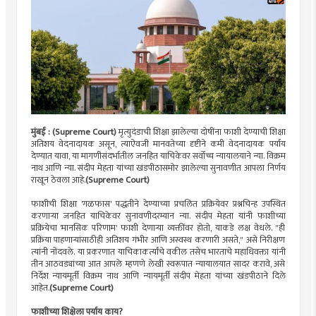
मुंबई : (Supreme Court)
मृत्युदंडाची शिक्षा झालेल्या दोषींना फाशी देण्याची शिक्षा
अतिशय वेदनादायक असून, त्याऐवजी मानवतेच्या दृष्टीने कमी वेदनादायक पर्याय
देण्यात यावा, या मागणीसंदर्भातील जनहित याचिकेवर सर्वोच्च न्यायालयाने न्या. विक्रम
नाथ आणि न्या. संदीप मेहता यांच्या खंडपीठासमोर झालेल्या सुनावणीत आपला निर्णय
राखून ठेवला आहे.
(Supreme Court)
फाशीची शिक्षा 'गळफास' पद्धतीने देण्याच्या प्रचलित प्रक्रियेवर प्रश्नचिन्ह उपस्थित
करणाऱ्या जनहित याचिकेवर सुनावणीदरम्यान न्या. संदीप मेहता यांनी फाशीच्या
प्रक्रियेचा 'मानसिक परिणाम' फाशी देणाऱ्या व्यक्तींवर होतो, याकडे लक्ष वेधले. "ही
प्रक्रिया पाहणाऱ्यांसाठीही अतिशय गंभीर आणि अस्वस्थ करणारी असते," असे निरीक्षण
त्यांनी नोंदवले. या प्रकरणात याचिकाकर्त्यांचे वकील तसेच भारताचे महाधिवक्ता यांनी
तीन आठवड्यांच्या आत आपले म्हणणे लेखी स्वरूपात न्यायालयात सादर करावे, असे
निर्देश न्यायमूर्ती विक्रम नाथ आणि न्यायमूर्ती संदीप मेहता यांच्या खंडपीठाने दिले
आहेत.
(Supreme Court)
फाशीच्या शिक्षेला पर्याय काय?