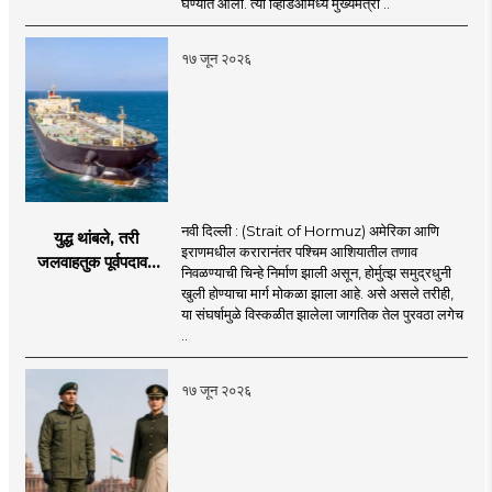
घेण्यात आला. त्या व्हिडिओमध्ये मुख्यमंत्री ..
खळबळ
१७ जून २०२६
नवी दिल्ली : (Strait of Hormuz) अमेरिका आणि
युद्ध थांबले, तरी
इराणमधील करारानंतर पश्चिम आशियातील तणाव
जलवाहतुक पूर्वपदावर
निवळण्याची चिन्हे निर्माण झाली असून, होर्मुत्झ समुद्रधुनी
येण्यास होणार विलंब;
खुली होण्याचा मार्ग मोकळा झाला आहे. असे असले तरीही,
अडकलेल्या जहाजांना
या संघर्षामुळे विस्कळीत झालेला जागतिक तेल पुरवठा लगेच
कराराच्या शाश्वततेची
..
चिंता.
१७ जून २०२६