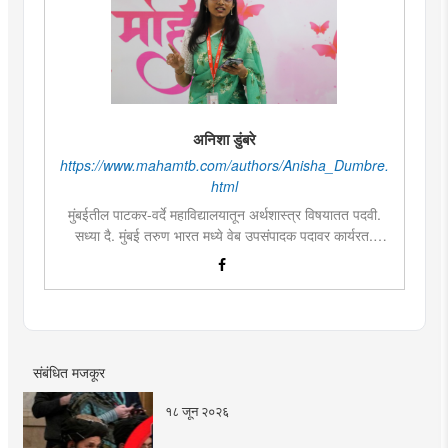
अनिशा डुंबरे
https://www.mahamtb.com/authors/Anisha_Dumbre.
html
मुंबईतील पाटकर-वर्दे महाविद्यालयातून अर्थशास्त्र विषयातत पदवी.
सध्या दै. मुंबई तरुण भारत मध्ये वेब उपसंपादक पदावर कार्यरत.
लिखाण, वाचन आणि निवेदनाची विशेष आवड. मराठी साहित्य,
इतिहास, राजकारण, आणि मनोरंजन विषयांत रस. महाविद्यालयीन
काळात वक्तृत्व, कथाकथन, काव्यवाचन स्पर्धांमध्ये सहभाग आणि
पारितोषिके.\
संबंधित मजकूर
१८ जून २०२६