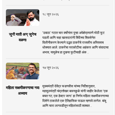
१८ जून २०२६
‘उबाठा’ गटात चार वर्षांनंतर पुन्हा अपेक्षेप्रमााणे मोठी फूट
जुनी माती अन् जुनेच
पडली आणि सहा खासदारांनी शिंदेंच्या शिवसेनेत
वळण!
विलीनीकरण केल्याने उद्धव ठाकरेंचे राजकीय अस्तित्वच
धोक्यात आले. ठाकरेंचा पराकोटीचा अहंकार आणि संवादाचा
अभाव, यामुळेच हा दुसर्‍या फुटीचाही अंक ..
१७ जून २०२६
मुख्यमंत्री देवेंद्र फडणवीस यांच्या निर्देशानुसार,
महिला सक्षमीकरणाचा नवा
महसूलमंत्री चंद्रशेखर बावनकुळे यांनी जाहीर केलेला ‘एक
अध्याय
बचत गट, एक हेक्टर जागा’ हा निर्णय महिला सक्षमीकरणाच्या
दिशेने टाकलेले एक ऐतिहासिक पाऊल म्हणावे लागेल. बांबू
आणि चारा लागवडीतून महिलांसाठी शाश्वत ..