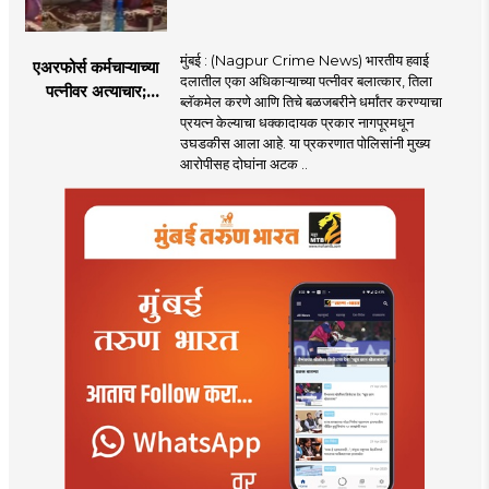
मुंबई : (Nagpur Crime News) भारतीय हवाई
एअरफोर्स कर्मचाऱ्याच्या
दलातील एका अधिकाऱ्याच्या पत्नीवर बलात्कार, तिला
पत्नीवर अत्याचार;
ब्लॅकमेल करणे आणि तिचे बळजबरीने धर्मांतर करण्याचा
नागपुरातील प्रकरणाने
प्रयत्न केल्याचा धक्कादायक प्रकार नागपूरमधून
उडवली खळबळ!
उघडकीस आला आहे. या प्रकरणात पोलिसांनी मुख्य
आरोपीसह दोघांना अटक ..