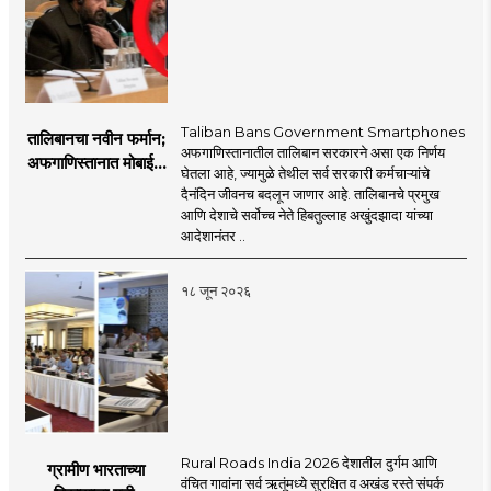
Taliban Bans Government Smartphones
तालिबानचा नवीन फर्मान;
अफगाणिस्तानातील तालिबान सरकारने असा एक निर्णय
अफगाणिस्तानात मोबाईल
घेतला आहे, ज्यामुळे तेथील सर्व सरकारी कर्मचाऱ्यांचे
बॅन
दैनंदिन जीवनच बदलून जाणार आहे. तालिबानचे प्रमुख
आणि देशाचे सर्वोच्च नेते हिबतुल्लाह अखुंदझादा यांच्या
आदेशानंतर ..
१८ जून २०२६
Rural Roads India 2026 देशातील दुर्गम आणि
ग्रामीण भारताच्या
वंचित गावांना सर्व ऋतूंमध्ये सुरक्षित व अखंड रस्ते संपर्क