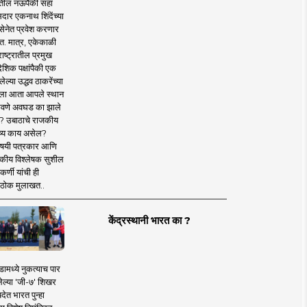
तील नऊपैकी सहा
दार एकनाथ शिंदेंच्या
सेनेत प्रवेश करणार
त. मात्र, एकेकाळी
ाष्ट्रातील प्रमुख
देशिक पक्षांपैकी एक
ल्या उद्धव ठाकरेंच्या
षाला आता आपले स्थान
वणे अवघड का झाले
? उबाठाचे राजकीय
ष्य काय असेल?
िषयी पत्रकार आणि
कीय विश्लेषक सुशील
र्णी यांची ही
ठोक मुलाखत..
केंद्रस्थानी भारत का ?
ामध्ये नुकत्याच पार
ेल्या 'जी-७' शिखर
देत भारत पुन्हा