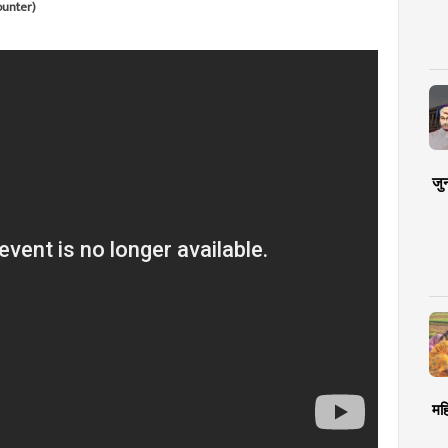
ounter)
जु
मह