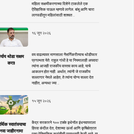
महिला सक्षमीकरणाच्या दिशेने टाकलेले एक
ऐतिहासिक पाऊल म्हणावे लागेल. बांबू आणि चारा
लागवडीतून महिलांसाठी शाश्वत ..
१६ जून २०२६
वय वाढल्यावर माणसाला नैसर्गिकरीत्याच थोडीफार
र्याय थोडा सक्षम
प्रगल्भता येते. राहुल गांधी हे या नियमालाही अपवाद!
करा!
त्यांना आजही राजकीय वास्तव काय आहे, याचे
आकलन होत नाही. अर्थात, त्यांनी जे राजकीय
सल्लागार नेमले आहेत, ते त्यांना योग्य सल्ला देत
नाहीत, अन्यथा ज्या ..
१५ जून २०२६
केंद्र सरकारने १०० टक्के इथेनॉल इंधनवापराला
्थिक स्वातंत्र्याचा
हिरवा कंदील देत, देशाच्या ऊर्जा आणि कृषिक्षेत्रात
नवा जाहीरनामा
एका ऐतिहासिक क्रांतीची पायाभरणी केली आहे. या