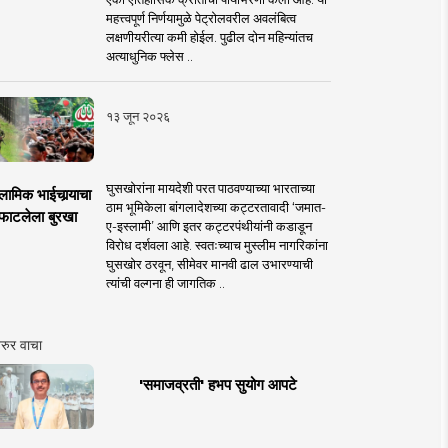
महत्त्वपूर्ण निर्णयामुळे पेट्रोलवरील अवलंबित्व
लक्षणीयरीत्या कमी होईल. पुढील दोन महिन्यांतच
अत्याधुनिक फ्लेस ..
१३ जून २०२६
घुसखोरांना मायदेशी परत पाठवण्याच्या भारताच्या
लामिक भाईचार्‍याचा
ठाम भूमिकेला बांगलादेशच्या कट्टरतावादी ‘जमात-
फाटलेला बुरखा
ए-इस्लामी’ आणि इतर कट्टरपंथीयांनी कडाडून
विरोध दर्शवला आहे. स्वतःच्याच मुस्लीम नागरिकांना
घुसखोर ठरवून, सीमेवर मानवी ढाल उभारण्याची
त्यांची वल्गना ही जागतिक ..
रुर वाचा
'समाजव्रती' हभप सुयोग आपटे