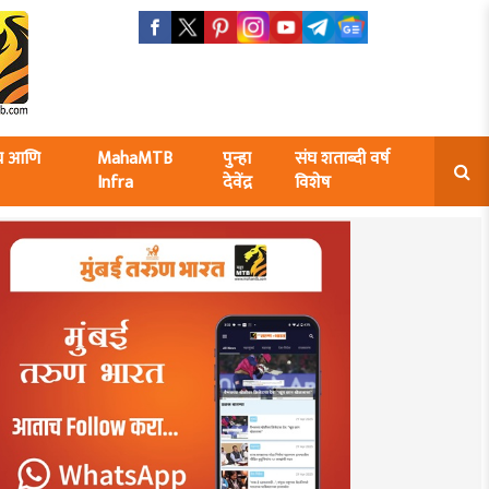
ंघ आणि
MahaMTB
पुन्हा
संघ शताब्दी वर्ष
Infra
देवेंद्र
विशेष