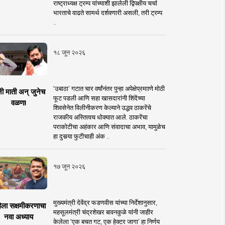
राष्ट्राध्यक्ष ट्रम्प यांच्याशी झालेली द्विपक्षीय चर्चा
भारताचे वाढते सामर्थ दर्शवणारी असली, तरी ट्रम्प
..
१८ जून २०२६
‘उबाठा’ गटात चार वर्षांनंतर पुन्हा अपेक्षेप्रमााणे मोठी
नी माती अन् जुनेच
फूट पडली आणि सहा खासदारांनी शिंदेंच्या
वळण!
शिवसेनेत विलीनीकरण केल्याने उद्धव ठाकरेंचे
राजकीय अस्तित्वच धोक्यात आले. ठाकरेंचा
पराकोटीचा अहंकार आणि संवादाचा अभाव, यामुळेच
हा दुसर्‍या फुटीचाही अंक ..
१७ जून २०२६
मुख्यमंत्री देवेंद्र फडणवीस यांच्या निर्देशानुसार,
िला सक्षमीकरणाचा
महसूलमंत्री चंद्रशेखर बावनकुळे यांनी जाहीर
नवा अध्याय
केलेला ‘एक बचत गट, एक हेक्टर जागा’ हा निर्णय