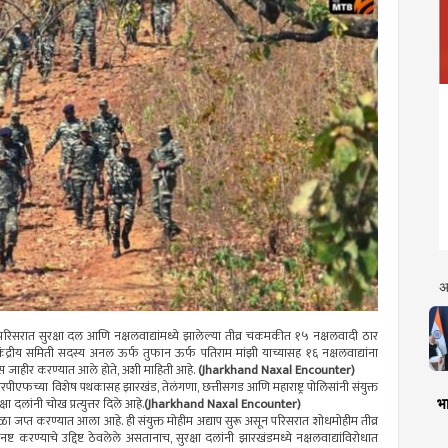
अ
रिसरात सुरक्षा दल आणि नक्षलवाद्यांमध्ये झालेल्या तीव्र चकमकीत १५ नक्षलवादी ठार
्रीय समिती सदस्य अनल ऊर्फ तुफान ऊर्फ पतिराम मांझी याच्यासह १६ नक्षलवाद्यांना
ीस जाहीर करण्यात आले होते, अशी माहिती आहे.
(Jharkhand Naxal Encounter)
ीएफच्या विशेष पथकासह झारखंड, तेलंगणा, छत्तीसगड आणि महाराष्ट्र पोलिसांनी संयुक्त
भा
ा दलांनी चोख प्रत्युत्तर दिले आहे.
(Jharkhand Naxal Encounter)
ोळा जप्त करण्यात आला आहे. ही संयुक्त मोहीम अद्याप सुरू असून परिसरात शोधमोहीम तीव्र
ट करण्याचे उद्दिष्ट ठेवलेले असतानाच, सुरक्षा दलांनी झारखंडमध्ये नक्षलवाद्यांविरोधात