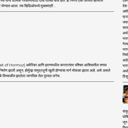
एकदा
ज यांनी धार्मिक गैरवर्तनासाठी दोषी घोषित केले होते. हा निर्णय एका कथित व्हायरल
देश
घेण्यात आला. त्या व्हिडिओमध्ये मुख्यमंत्री ..
अमेर
फ्रा
जपा
सात
अर्थ
भार
गेल्
भार
निमं
आहे.
Strait of Hormuz) अमेरिका आणि इराणमधील करारानंतर पश्चिम आशियातील तणाव
भारत
 निर्माण झाली असून, होर्मुत्झ समुद्रधुनी खुली होण्याचा मार्ग मोकळा झाला आहे. असे असले
अधो
ामुळे विस्कळीत झालेला जागतिक तेल पुरवठा लगेच ..
दिसू
संयु
घोष
जून 
विधव