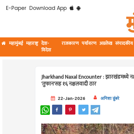
E-Paper
Download App
महामुंबई
महाराष्ट्र
देश-
राजकारण
पर्यावरण
अग्रलेख
संपादकीय
विदेश
Jharkhand Naxal Encounter : झारखंडमध्ये न
'तुफान'सह १६ नक्षलवादी ठार
22-Jan-2026
अनिशा डुंबरे
WhatsApp