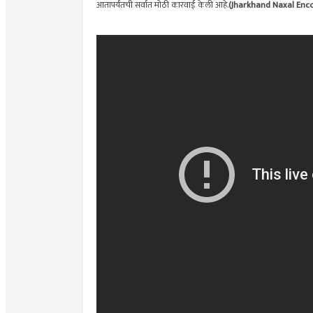
आतापर्यंतची सर्वात मोठी कारवाई केली आहे.
(Jharkhand Naxal Enc