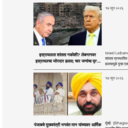
१७ जून २०२६
Israel Lebanon 
इस्रायलला शांतता नकोशी? लेबनानवर
शांतता प्रस्थापि
इस्रायलचा जोरदार हल्ला; चार जणांचा मृत्यू,
हल्ल्यामुळे पुन्हा 
इराण-अमेरिकेत आरोप-प्रत्यारोप
१७ जून २०२६
मुंबई : (Bhagwan
पंजाबचे मुख्यमंत्री भगवंत मान यांच्यावर धार्मिक