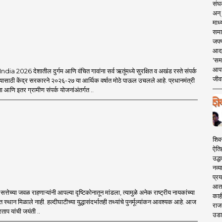
संघक
अन् 
माध्
समा
जपण
आदर्
'सम
आपट
a 2026 देशातील दुर्गम आणि वंचित गावांना सर्व ऋतूंमध्ये सुरक्षित व अखंड रस्ते संपर्क
जीवन
यासाठी केंद्र सरकारने २०२६-२७ या आर्थिक वर्षात मोठे पाऊल उचलले आहे. प्रधानमंत्री
आणि इतर ग्रामीण संपर्क योजनांअंतर्गत ..
शिव
ऐति
उद्ध
नव्य
प्रय
आता 
्तेच्या जवळ राहणाऱ्यांनी आपल्या दृष्टिकोनातून मांडला, त्यामुळे अनेक राष्ट्रीय नायकांच्या
काही
त स्थान मिळाले नाही. हल्दीघाटीच्या युद्धासंदर्भातही तथ्यांचे पुनर्मूल्यांकन आवश्यक आहे. आज
राज
ताप यांची जयंती ..
उडा