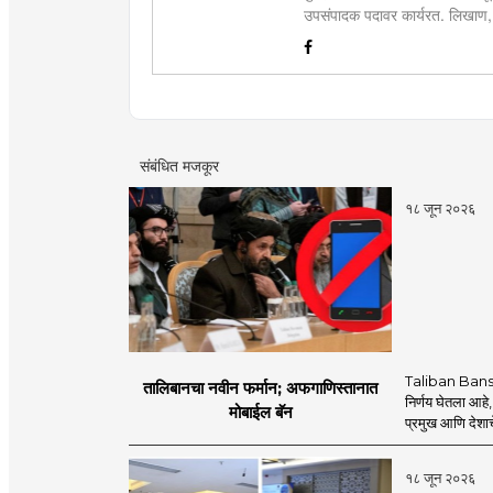
उपसंपादक पदावर कार्यरत. लिखाण,
आणि मनोरंजन विषयांत रस. महाविद्य
पारितोषिके.\
संबंधित मजकूर
१८ जून २०२६
Taliban Bans
तालिबानचा नवीन फर्मान; अफगाणिस्तानात
निर्णय घेतला आहे,
मोबाईल बॅन
प्रमुख आणि देशाचे
१८ जून २०२६