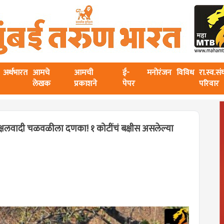
अर्थभारत
आमचे
आमची
ई-
मनोरंजन
विविध
रा.स्व.स
लेखक
प्रकाशने
पेपर
परिवार
क्षलवादी चळवळीला दणका! १ कोटींचं बक्षीस असलेल्या