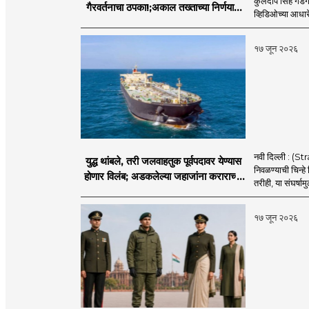
कुलदीप सिंह गडगज्
गैरवर्तनाचा ठपका!;अकाल तख्ताच्या निर्णयाने
व्हिडिओच्या आधारे 
मोठी खळबळ
१७ जून २०२६
नवी दिल्ली : (
युद्ध थांबले, तरी जलवाहतुक पूर्वपदावर येण्यास
निवळण्याची चिन्हे
होणार विलंब; अडकलेल्या जहाजांना कराराच्या
तरीही, या संघर्ष
शाश्वततेची चिंता.
१७ जून २०२६