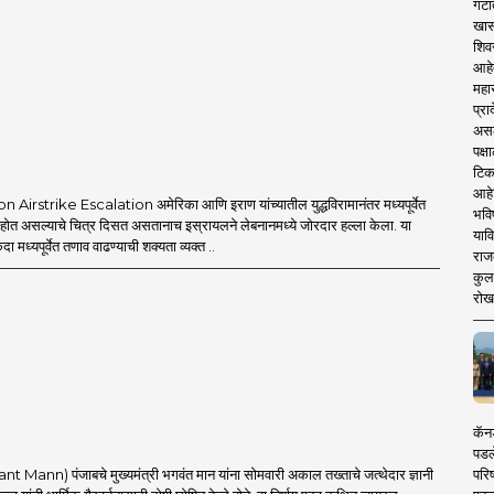
गटा
खास
शिव
आहे
महार
प्रा
असले
पक्
टिक
आहे
Airstrike Escalation अमेरिका आणि इराण यांच्यातील युद्धविरामानंतर मध्यपूर्वेत
भवि
त होत असल्याचे चित्र दिसत असतानाच इस्रायलने लेबनानमध्ये जोरदार हल्ला केला. या
याव
एकदा मध्यपूर्वेत तणाव वाढण्याची शक्यता व्यक्त ..
राज
कुलक
रोख
कॅनड
पडल
परिष
t Mann) पंजाबचे मुख्यमंत्री भगवंत मान यांना सोमवारी अकाल तख्ताचे जत्थेदार ज्ञानी