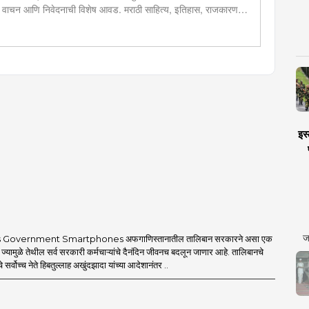
 वाचन आणि निवेदनाची विशेष आवड. मराठी साहित्य, इतिहास, राजकारण,
ालयीन काळात वक्तृत्व, कथाकथन, काव्यवाचन स्पर्धांमध्ये सहभाग आणि
इस्
ज
 Government Smartphones अफगाणिस्तानातील तालिबान सरकारने असा एक
 ज्यामुळे तेथील सर्व सरकारी कर्मचाऱ्यांचे दैनंदिन जीवनच बदलून जाणार आहे. तालिबानचे
 सर्वोच्च नेते हिबतुल्लाह अखुंदझादा यांच्या आदेशानंतर ..