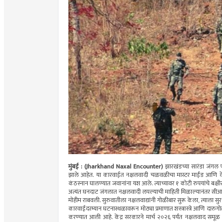
मुंबई : (Jharkhand Naxal Encounter)
झारखंडच्या सारंडा जंगल प
झाले आहेत. या कारवाईत नक्षलवादी चळवळीचा मास्टर माईंड आणि केंद
कंठस्नान घालण्यात जवानांना यश आले. त्याच्यावर १ कोटी रुपयांचे बक्ष
अत्यंत घनदाट जंगलात नक्षलवादी लपल्याची माहिती मिळाल्यानंतर सीआरप
मोहीम राबवली. सुरुवातीला नक्षलवाद्यांनी गोळीबार सुरू केला, त्याला सुरक्ष
कारवाईदरम्यान घटनास्थळावरून मोठ्या प्रमाणात शस्त्रास्त्रे आणि दारुग
करण्यात आली आहे. केंद्र सरकारने मार्च २०२६ पर्यंत नक्षलवाद समूळ नष्