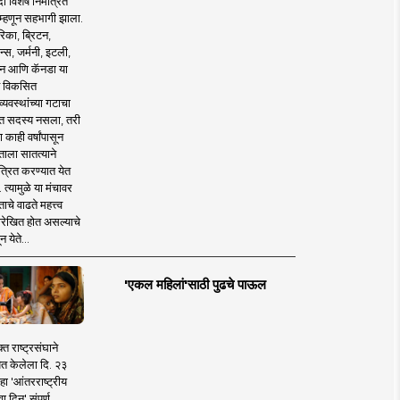
 विशेष निमंत्रित
 म्हणून सहभागी झाला.
िका, ब्रिटन,
न्स, जर्मनी, इटली,
न आणि कॅनडा या
 विकसित
व्यवस्थांच्या गटाचा
त सदस्य नसला, तरी
या काही वर्षांपासून
ताला सातत्याने
त्रित करण्यात येत
 त्यामुळे या मंचावर
ाचे वाढते महत्त्व
रेखित होत असल्याचे
न येते...
'एकल महिलां'साठी पुढचे पाऊल
क्त राष्ट्रसंघाने
ित केलेला दि. २३
हा 'आंतरराष्ट्रीय
ा दिन' संपूर्ण