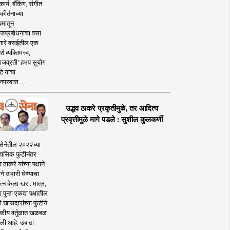
ार्य, बँकिंग, संगीत
कीर्तनाच्या
यमातून
जप्रबोधनाचा वसा
ारे वसईतील एक
श व्यक्तिमत्त्व,
ाजव्रती' हभप सुयोग
े यांचा
प्रवास.....
उद्धव ठाकरे प्रकृतीमुळे, तर आदित्य
प्रवृत्तीमुळे मागे पडले : सुशील कुलकर्णी
सेनेतील २०२२च्या
हासिक फुटीनंतर
व ठाकरे यांच्या पक्षाने
ाने उभारी घेण्याचा
त्न केला खरा. मात्र,
पुन्हा एकदा पक्षातील
 खासदारांच्या फुटीने
कीय वर्तुळात खळबळ
ली आहे. उबाठा