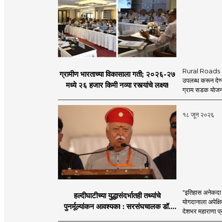
Rural Roads Indi
ग्रामीण भारताच्या विकासाला गती; २०२६-२७
उपलब्ध करून देण्
मध्ये २६ हजार किमी नव्या रस्त्यांचे लक्ष्य!
ग्राम सडक योजना 
१८ जून २०२६
"इतिहास अनेकदा सत
हल्दीघाटीच्या युद्धासंदर्भातही तथ्यांचे
योगदानाला अपेक्षि
पुनर्मूल्यांकन आवश्यक! : सरसंघचालक डॉ.
देशभर महाराणा प्र
मोहनजी भागवत