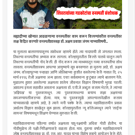
सह्याद्रीच्या खोर्‍यात आढळणार्‍या वनस्पतींवर काम करून किल्ल्यांवरील वनस्पतींवर
लक्ष केंद्रित करणारे वनस्पतीशास्त्रज्ञ डॉ. अक्षय प्रकाश जंगम याच्याविषयी...
या मुलाला बालपणापासूनच संशोधक व्हायचे होते. त्या नादापायी तो जंगलात रमला.
तिथल्या वनस्पतींचा अभ्यास करू लागला. कोल्हापुरातील किल्ले पालथे घालून त्याने
तिथल्या वनस्पतींची नोंद केली. ही नोंद करून त्या माध्यमातून नव्या वनस्पतींचा शोध
लावला. वनस्पतीशास्त्रच आपल्या आयुष्याचे सूत्र बनवणारा हा मुलगा आहे, डॉ. अक्षय
जंगम. कोल्हापूरच्या पन्हाळा आणि जोतिबाच्या कुशीत वसलेल्या केर्ले गावात दि. २५
मार्च १९९६ रोजी अक्षयचा जन्म झाला. एका सर्वसामान्य कुटुंबात त्याचे बालपण गेले.
मुळातच हुशार असलेल्या अक्षयला शालेय जीवनात विज्ञान विषयाची भुरळ पडली.
अशातच इयत्ता सहावीत असताना अक्षयला डॉ. ए.पी.जे अब्दुल कलाम भेटले, ते त्यांच्या
‘अग्निपंख’ या पुस्तकामधून. त्या पुस्तकामधल्या बर्‍याच संज्ञा अक्षयच्या
समजण्यापलीकडच्या होत्या. मात्र, या पुस्तकामुळे आपल्यालादेखील कलाम
यांच्यासारखे व्हायचे आहे, हे त्याने मनी पक्के केले. त्याचा महाविद्यालयीन प्रवास
अर्थातच विज्ञान शाखेतून सुरू झाला. कोल्हापुरातील न्यू कॉलेजमधून त्याने ‘लाईफ
सायन्स’ विषयामधून शिक्षण घेण्यास सुरुवात केली.
महाविद्यालयाच्या पहिल्या वर्षात अक्षयला पशू-पक्ष्यांची अधिक गोडी होतीच. या
गोडीमुळेच तो पक्षी-निरीक्षणाकडे वळला होता. मात्र, दुसर्‍या वर्षात महाविद्यालयाने
ज्येष्ठ वनस्पतीशास्त्रज्ञ प्रा. डॉ. एस. आर. यादव यांच्या विशेष सत्राचे आयोजन केले होते.