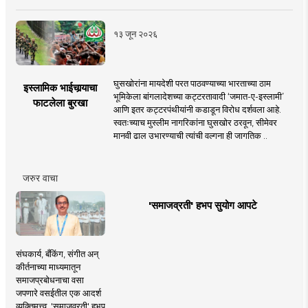
१३ जून २०२६
घुसखोरांना मायदेशी परत पाठवण्याच्या भारताच्या ठाम
इस्लामिक भाईचार्‍याचा
भूमिकेला बांगलादेशच्या कट्टरतावादी ‘जमात-ए-इस्लामी’
फाटलेला बुरखा
आणि इतर कट्टरपंथीयांनी कडाडून विरोध दर्शवला आहे.
स्वतःच्याच मुस्लीम नागरिकांना घुसखोर ठरवून, सीमेवर
मानवी ढाल उभारण्याची त्यांची वल्गना ही जागतिक ..
जरुर वाचा
'समाजव्रती' हभप सुयोग आपटे
संघकार्य, बँकिंग, संगीत अन्
कीर्तनाच्या माध्यमातून
समाजप्रबोधनाचा वसा
जपणारे वसईतील एक आदर्श
व्यक्तिमत्त्व, 'समाजव्रती' हभप