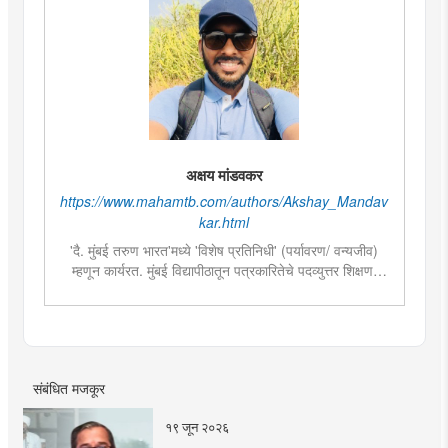
अक्षय मांडवकर
https://www.mahamtb.com/authors/Akshay_Mandav
kar.html
'दै. मुंबई तरुण भारत'मध्ये 'विशेष प्रतिनिधी' (पर्यावरण/ वन्यजीव)
म्हणून कार्यरत. मुंबई विद्यापीठातून पत्रकारितेचे पदव्युत्तर शिक्षण.
गेल्या तीन वर्षांपासून पत्रकारिता क्षेत्रात कार्यरत. पर्यावरण आणि
वन्यजीव क्षेत्राची आवड असल्याने त्यासंबंधीच्या वृत्तांकनामध्ये विशेष
रस. महाराष्ट्रातील महत्वाच्या वन्यजीव संवर्धन आणि संशोधन कार्यात
सहभाग. भारतीय शास्त्रीय नृत्यशैलीतील 'कथ्थक' नृत्यात विशेष
प्राविण्य. देशातील महत्वाच्या शास्त्रीय नृत्य महोत्सव आणि
संबंधित मजकूर
नृत्यविषयक टेलिव्हिजन मालिकांमध्ये सादरीकरण.
१९ जून २०२६