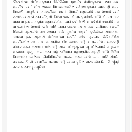
‘पीएचडी’च्या संशोधनादरम्यान ‘सिरोपेजिया’ म्हणजेच कंदीलपुष्पाच्या एका नव्या
प्रजातीचा त्याने शोध लावला. विशाळगडावरील सर्वेक्षणादरम्यान त्याला ही प्रजात
मिळाली. त्यामुळे या वनस्पतीला छत्रपती शिवाजी महाराजांचे नाव देण्याचे त्याने
ठरवले. त्यासाठी रतन मोरे, डॉ. निलेश पवार, डॉ. शरद कांबळे आणि डॉ. एस. आर.
यादव या इतर मार्गदर्शक सहकार्‍यांसोबत त्याने चर्चा केली. या चर्चेअंती छत्रपतींचे नाव
या प्रजातीला देण्याचे ठरले आणि जगात प्रथमच एखाद्या नव्या सजीवाला छत्रपती
शिवाजी महाराजांचे नाव देण्यात आले. नुकतेच अक्षयने दापोलीच्या सड्यावरून
आपल्या इतर सहकारी संशोधकांच्या मदतीने कोच म्हणजेच ‘लेपिडागॅथिस’
प्रजातीमधील एका नव्या वनस्पतीचा शोध लावला आहे. या प्रजातीचे नामकरणही
कोकणावरून करण्यात आले आहे. सध्या कोल्हापूरच्या न्यू कॉलेजमध्ये साहाय्यक
प्राध्यापक म्हणून काम करत आहे. भविष्यात महाराष्ट्रातील सह्याद्री आणि विविध
किल्ल्यांवर असलेल्या जैवविविधतेचा अभ्यास करून त्यांचे जतन आणि संवर्धन
करण्यासाठी तो प्रयत्नशील असणार आहे. त्याला पुढील वाटचालीकरिता दै. ‘मुंबई
तरुण भारत’कडून शुभेच्छा.