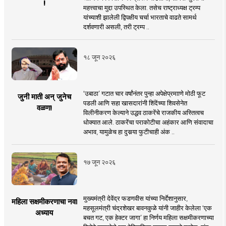
!
महत्त्वाचा मुद्दा उपस्थित केला. तसेच राष्ट्राध्यक्ष ट्रम्प
यांच्याशी झालेली द्विपक्षीय चर्चा भारताचे वाढते सामर्थ
दर्शवणारी असली, तरी ट्रम्प ..
१८ जून २०२६
‘उबाठा’ गटात चार वर्षांनंतर पुन्हा अपेक्षेप्रमााणे मोठी फूट
जुनी माती अन् जुनेच
पडली आणि सहा खासदारांनी शिंदेंच्या शिवसेनेत
वळण!
विलीनीकरण केल्याने उद्धव ठाकरेंचे राजकीय अस्तित्वच
धोक्यात आले. ठाकरेंचा पराकोटीचा अहंकार आणि संवादाचा
अभाव, यामुळेच हा दुसर्‍या फुटीचाही अंक ..
१७ जून २०२६
मुख्यमंत्री देवेंद्र फडणवीस यांच्या निर्देशानुसार,
महिला सक्षमीकरणाचा नवा
महसूलमंत्री चंद्रशेखर बावनकुळे यांनी जाहीर केलेला ‘एक
अध्याय
बचत गट, एक हेक्टर जागा’ हा निर्णय महिला सक्षमीकरणाच्या