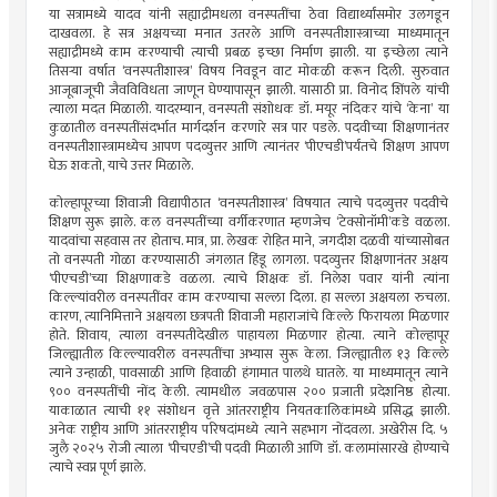
या सत्रामध्ये यादव यांनी सह्याद्रीमधला वनस्पतींचा ठेवा विद्यार्थ्यांसमोर उलगडून
दाखवला. हे सत्र अक्षयच्या मनात उतरले आणि वनस्पतीशास्त्राच्या माध्यमातून
सह्याद्रीमध्ये काम करण्याची त्याची प्रबळ इच्छा निर्माण झाली. या इच्छेला त्याने
तिसर्‍या वर्षात ‘वनस्पतीशास्त्र’ विषय निवडून वाट मोकळी करून दिली. सुरुवात
आजूबाजूची जैवविविधता जाणून घेण्यापासून झाली. यासाठी प्रा. विनोद शिंपले यांची
त्याला मदत मिळाली. यादरम्यान, वनस्पती संशोधक डॉ. मयूर नंदिकर यांचे ‘केना’ या
कुळातील वनस्पतींसंदर्भात मार्गदर्शन करणारे सत्र पार पडले. पदवीच्या शिक्षणानंतर
वनस्पतीशास्त्रामध्येच आपण पदव्युत्तर आणि त्यानंतर ‘पीएचडी’पर्यंतचे शिक्षण आपण
घेऊ शकतो, याचे उत्तर मिळाले.
कोल्हापूरच्या शिवाजी विद्यापीठात ‘वनस्पतीशास्त्र’ विषयात त्याचे पदव्युत्तर पदवीचे
शिक्षण सुरू झाले. कल वनस्पतींच्या वर्गीकरणात म्हणजेच ‘टेक्सोनॉमी’कडे वळला.
यादवांचा सहवास तर होताच. मात्र, प्रा. लेखक रोहित माने, जगदीश दळवी यांच्यासोबत
तो वनस्पती गोळा करण्यासाठी जंगलात हिंडू लागला. पदव्युत्तर शिक्षणानंतर अक्षय
‘पीएचडी’च्या शिक्षणाकडे वळला. त्याचे शिक्षक डॉ. निलेश पवार यांनी त्यांना
किल्ल्यांवरील वनस्पतींवर काम करण्याचा सल्ला दिला. हा सल्ला अक्षयला रुचला.
कारण, त्यानिमित्ताने अक्षयला छत्रपती शिवाजी महाराजांचे किल्ले फिरायला मिळणार
होते. शिवाय, त्याला वनस्पतीदेखील पाहायला मिळणार होत्या. त्याने कोल्हापूर
जिल्ह्यातील किल्ल्यावरील वनस्पतींचा अभ्यास सुरू केला. जिल्ह्यातील १३ किल्ले
त्याने उन्हाळी, पावसाळी आणि हिवाळी हंगामात पालथे घातले. या माध्यमातून त्याने
९०० वनस्पतींची नोंद केली. त्यामधील जवळपास २०० प्रजाती प्रदेशनिष्ठ होत्या.
याकाळात त्याची ११ संशोधन वृत्ते आंतरराष्ट्रीय नियतकालिकांमध्ये प्रसिद्ध झाली.
अनेक राष्ट्रीय आणि आंतरराष्ट्रीय परिषदांमध्ये त्याने सहभाग नोंदवला. अखेरीस दि. ५
जुलै २०२५ रोजी त्याला ‘पीचएडी’ची पदवी मिळाली आणि डॉ. कलामांसारखे होण्याचे
त्याचे स्वप्न पूर्ण झाले.