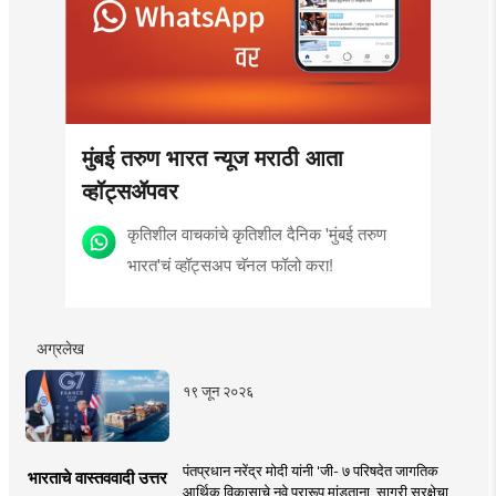
मुंबई तरुण भारत न्यूज मराठी आता
व्हॉट्सॲपवर
कृतिशील वाचकांचे कृतिशील दैनिक 'मुंबई तरुण
भारत'चं व्हॉट्सअप चॅनल फॉलो करा!
अग्रलेख
१९ जून २०२६
पंतप्रधान नरेंद्र मोदी यांनी 'जी- ७ परिषदेत जागतिक
भारताचे वास्तववादी उत्तर
आर्थिक विकासाचे नवे प्रारूप मांडताना, सागरी सुरक्षेचा