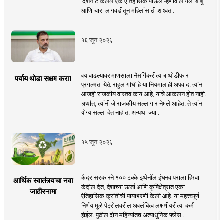
दिशेने टाकलेले एक ऐतिहासिक पाऊल म्हणावे लागेल. बांबू
आणि चारा लागवडीतून महिलांसाठी शाश्वत ..
१६ जून २०२६
वय वाढल्यावर माणसाला नैसर्गिकरीत्याच थोडीफार
पर्याय थोडा सक्षम करा!
प्रगल्भता येते. राहुल गांधी हे या नियमालाही अपवाद! त्यांना
आजही राजकीय वास्तव काय आहे, याचे आकलन होत नाही.
अर्थात, त्यांनी जे राजकीय सल्लागार नेमले आहेत, ते त्यांना
योग्य सल्ला देत नाहीत, अन्यथा ज्या ..
१५ जून २०२६
केंद्र सरकारने १०० टक्के इथेनॉल इंधनवापराला हिरवा
आर्थिक स्वातंत्र्याचा नवा
कंदील देत, देशाच्या ऊर्जा आणि कृषिक्षेत्रात एका
जाहीरनामा
ऐतिहासिक क्रांतीची पायाभरणी केली आहे. या महत्त्वपूर्ण
निर्णयामुळे पेट्रोलवरील अवलंबित्व लक्षणीयरीत्या कमी
होईल. पुढील दोन महिन्यांतच अत्याधुनिक फ्लेस ..