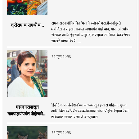
रामदासस्वामीविरचित ‘मनाचे श्लोक’ मराठीजनांपुरते
श्रीरामं च समर्थं च...
मर्यादित न राहता, सकल जगापर्यंत पोहोचावे, यासाठी त्यांचा
संस्कृत आणि इंग्रजी अनुवाद करणार्‍या सानिका चिदंबरेश्वर
साखरे यांच्याविषयी.....
१२ जून २०२६
‘इंडोटेक फाऊंडेशन’च्या माध्यमातून हजारो महिला, युवक
महानगरापासून
आणि विद्यार्थ्यांपर्यंत स्वावलंबनाच्या संधी पोहोचविणार्‍या रेश्मा
गावपाड्यांपर्यंत पोहोचलेली
शशिकांत खरात यांचा जीवनप्रवास.....
वाट
११ जून २०२६