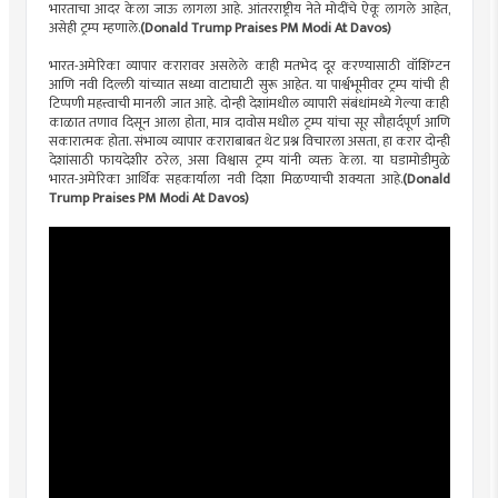
भारताचा आदर केला जाऊ लागला आहे. आंतरराष्ट्रीय नेते मोदींचे ऐकू लागले आहेत,
असेही ट्रम्प म्हणाले.
(Donald Trump Praises PM Modi At Davos)
भारत-अमेरिका व्यापार करारावर असलेले काही मतभेद दूर करण्यासाठी वॉशिंग्टन
आणि नवी दिल्ली यांच्यात सध्या वाटाघाटी सुरू आहेत. या पार्श्वभूमीवर ट्रम्प यांची ही
टिप्पणी महत्त्वाची मानली जात आहे. दोन्ही देशांमधील व्यापारी संबंधांमध्ये गेल्या काही
काळात तणाव दिसून आला होता, मात्र दावोस मधील ट्रम्प यांचा सूर सौहार्दपूर्ण आणि
सकारात्मक होता. संभाव्य व्यापार कराराबाबत थेट प्रश्न विचारला असता, हा करार दोन्ही
देशांसाठी फायदेशीर ठरेल, असा विश्वास ट्रम्प यांनी व्यक्त केला. या घडामोडीमुळे
भारत-अमेरिका आर्थिक सहकार्याला नवी दिशा मिळण्याची शक्यता आहे.
(Donald
Trump Praises PM Modi At Davos)