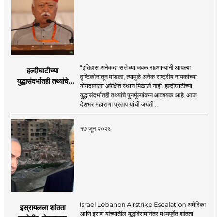
"इतिहास अनेकदा सत्तेच्या जवळ राहणाऱ्यांनी आपल्या
हल्दीघाटीच्या
दृष्टिकोनातून मांडला, त्यामुळे अनेक राष्ट्रीय नायकांच्या
युद्धासंदर्भातही तथ्यांचे
योगदानाला अपेक्षित स्थान मिळाले नाही. हल्दीघाटीच्या
पुनर्मूल्यांकन आवश्यक! :
युद्धासंदर्भातही तथ्यांचे पुनर्मूल्यांकन आवश्यक आहे. आज
सरसंघचालक डॉ.
देशभर महाराणा प्रताप यांची जयंती ..
मोहनजी भागवत
१७ जून २०२६
Israel Lebanon Airstrike Escalation अमेरिका
इस्रायलला शांतता
आणि इराण यांच्यातील युद्धविरामानंतर मध्यपूर्वेत शांतता