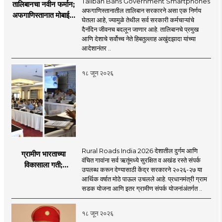
Taliban Bans Government Smartphones
तालिबानचा नवीन फर्मान;
अफगाणिस्तानातील तालिबान सरकारने असा एक निर्णय
अफगाणिस्तानात मोबाईल
घेतला आहे, ज्यामुळे तेथील सर्व सरकारी कर्मचाऱ्यांचे
बॅन
दैनंदिन जीवनच बदलून जाणार आहे. तालिबानचे प्रमुख
आणि देशाचे सर्वोच्च नेते हिबतुल्लाह अखुंदझादा यांच्या
आदेशानंतर ..
१८ जून २०२६
Rural Roads India 2026 देशातील दुर्गम आणि
ग्रामीण भारताच्या
वंचित गावांना सर्व ऋतूंमध्ये सुरक्षित व अखंड रस्ते संपर्क
विकासाला गती;
उपलब्ध करून देण्यासाठी केंद्र सरकारने २०२६-२७ या
२०२६-२७ मध्ये २६
आर्थिक वर्षात मोठे पाऊल उचलले आहे. प्रधानमंत्री ग्राम
हजार किमी नव्या रस्त्यांचे
सडक योजना आणि इतर ग्रामीण संपर्क योजनांअंतर्गत ..
लक्ष्य!
१८ जून २०२६