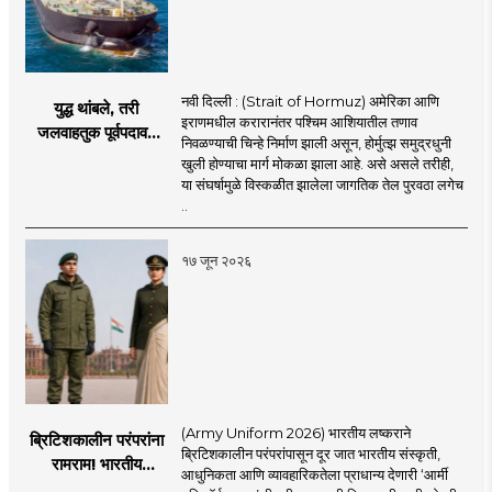
नवी दिल्ली : (Strait of Hormuz) अमेरिका आणि
युद्ध थांबले, तरी
इराणमधील करारानंतर पश्चिम आशियातील तणाव
जलवाहतुक पूर्वपदावर
निवळण्याची चिन्हे निर्माण झाली असून, होर्मुत्झ समुद्रधुनी
येण्यास होणार विलंब;
खुली होण्याचा मार्ग मोकळा झाला आहे. असे असले तरीही,
अडकलेल्या जहाजांना
या संघर्षामुळे विस्कळीत झालेला जागतिक तेल पुरवठा लगेच
कराराच्या शाश्वततेची
..
चिंता.
१७ जून २०२६
(Army Uniform 2026) भारतीय लष्कराने
ब्रिटिशकालीन परंपरांना
ब्रिटिशकालीन परंपरांपासून दूर जात भारतीय संस्कृती,
रामराम! भारतीय
आधुनिकता आणि व्यावहारिकतेला प्राधान्य देणारी ‘आर्मी
लष्कराची नवी ‘आर्मी