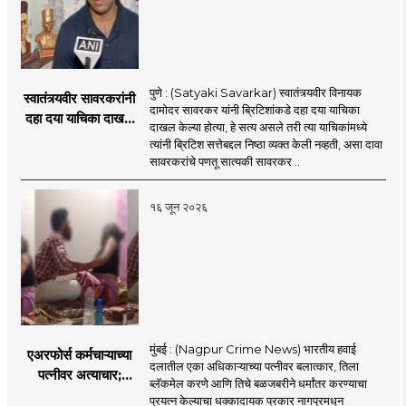
पुणे : (Satyaki Savarkar) स्वातंत्र्यवीर विनायक
स्वातंत्र्यवीर सावरकरांनी
दामोदर सावरकर यांनी ब्रिटिशांकडे दहा दया याचिका
दहा दया याचिका दाखल
दाखल केल्या होत्या, हे सत्य असले तरी त्या याचिकांमध्ये
केल्या, मात्र
त्यांनी ब्रिटिश सत्तेबद्दल निष्ठा व्यक्त केली नव्हती, असा दावा
ब्रिटिशांप्रति कधीही
सावरकरांचे पणतू सात्यकी सावरकर ..
निष्ठा व्यक्त केली नाही’!
पणतू सात्यकी सावरकर
१६ जून २०२६
यांनी न्यायालयात सादर
केला दावा
मुंबई : (Nagpur Crime News) भारतीय हवाई
एअरफोर्स कर्मचाऱ्याच्या
दलातील एका अधिकाऱ्याच्या पत्नीवर बलात्कार, तिला
पत्नीवर अत्याचार;
ब्लॅकमेल करणे आणि तिचे बळजबरीने धर्मांतर करण्याचा
नागपुरातील प्रकरणाने
प्रयत्न केल्याचा धक्कादायक प्रकार नागपूरमधून