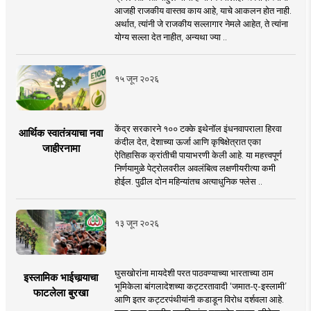
आजही राजकीय वास्तव काय आहे, याचे आकलन होत नाही.
अर्थात, त्यांनी जे राजकीय सल्लागार नेमले आहेत, ते त्यांना
योग्य सल्ला देत नाहीत, अन्यथा ज्या ..
१५ जून २०२६
केंद्र सरकारने १०० टक्के इथेनॉल इंधनवापराला हिरवा
आर्थिक स्वातंत्र्याचा नवा
कंदील देत, देशाच्या ऊर्जा आणि कृषिक्षेत्रात एका
जाहीरनामा
ऐतिहासिक क्रांतीची पायाभरणी केली आहे. या महत्त्वपूर्ण
निर्णयामुळे पेट्रोलवरील अवलंबित्व लक्षणीयरीत्या कमी
होईल. पुढील दोन महिन्यांतच अत्याधुनिक फ्लेस ..
१३ जून २०२६
घुसखोरांना मायदेशी परत पाठवण्याच्या भारताच्या ठाम
इस्लामिक भाईचार्‍याचा
भूमिकेला बांगलादेशच्या कट्टरतावादी ‘जमात-ए-इस्लामी’
फाटलेला बुरखा
आणि इतर कट्टरपंथीयांनी कडाडून विरोध दर्शवला आहे.