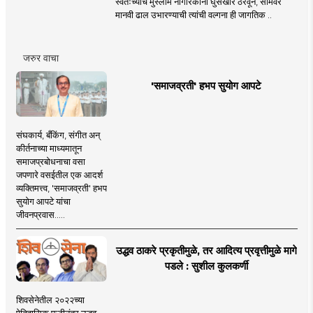
स्वतःच्याच मुस्लीम नागरिकांना घुसखोर ठरवून, सीमेवर
मानवी ढाल उभारण्याची त्यांची वल्गना ही जागतिक ..
जरुर वाचा
'समाजव्रती' हभप सुयोग आपटे
संघकार्य, बँकिंग, संगीत अन्
कीर्तनाच्या माध्यमातून
समाजप्रबोधनाचा वसा
जपणारे वसईतील एक आदर्श
व्यक्तिमत्त्व, 'समाजव्रती' हभप
सुयोग आपटे यांचा
जीवनप्रवास.....
उद्धव ठाकरे प्रकृतीमुळे, तर आदित्य प्रवृत्तीमुळे मागे
पडले : सुशील कुलकर्णी
शिवसेनेतील २०२२च्या
ऐतिहासिक फुटीनंतर उद्धव