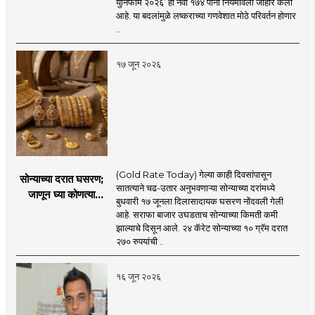
युनिफॉर्म २०२६’ ही नवी १७४ पानी नियमावली जाहीर केली
युनिफॉर्म २०२६’
आहे. या बदलांमुळे लष्कराच्या गणवेशात मोठे परिवर्तन होणार
नियमावली लागू
..
१७ जून २०२६
(Gold Rate Today) गेल्या काही दिवसांपासून
सोन्याच्या दरात घसरण;
सातत्याने चढ-उतार अनुभवणाऱ्या सोन्याच्या दरांमध्ये
जाणून घ्या कोणत्या
बुधवारी १७ जूनला दिलासादायक घसरण नोंदवली गेली
शहरात काय दर?
आहे. सराफा बाजार उघडताच सोन्याच्या किमती कमी
झाल्याचे दिसून आले. २४ कॅरेट सोन्याच्या १० ग्रॅम दरात
२७० रुपयांची ..
१६ जून २०२६