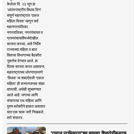
केलेला दि. २३ जून हा
'आंतरराष्ट्रीय विधवा दिन'
संपूर्ण महाराष्ट्रात 'एकल
महिला दिवस' म्हणून सर्व
महानगरपालिका,
नगरपालिका, नगरपंचायत व
ग्रामपंचायतींमध्येदेखील
साजरा करावा, असे निर्देश
राज्याच्या महिला व बाल
विकास विभागाच्या बैठकीत
नुकतेच देण्यात आले. हा
दिवस साजरा करत असताना,
महाराष्ट्राच्या धोरणाप्रमाणे
'विधवा' या शब्दाऐवजी 'एकल
महिला' ही सन्मानजनक संज्ञा
वापरावी, असेही सुचवण्यात
आले आहे. जगाचा आणि
संसाराचा रथ महिला आणि
पुरुष बरोबरीने हाकत असतात.
यात एक चाक जरी निखळले,
तरी संसारर..
‘रायगड प्राधिकरणा’च्या कामावर शिवप्रेमींकडूनच