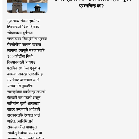
प्रश्नचिन्ह का?
नुकत्याच संपन्न झालेल्या
शिवराज्याभिषेक दिनाच्या
सोहळ्याला दुर्गराज
रायगडावर शिवप्रेमींना प्रचंड
गैरसोयींचा सामना करावा
लागला. त्यामुळे सरकारतर्फे
६०० कोटींचा निधी
दिल्यानंतरही ‘रायगड
प्राधिकरणा’च्या एकूणच
कामकाजावरही प्रश्नचिन्ह
उपस्थित करण्यात आले.
यासंदर्भात नुकतीच
सांस्कृतिक कार्यमंत्रालयाची
बैठकही पार पडली असून,
सचिवांना कृती आराखडा
सादर करण्याचे आदेशही
सरकारतर्फे देण्यात आले
आहेत. त्यानिमित्ताने
रायगडावरील पायाभूत
सोयीसुविधांच्या समस्यांचा
आढावा घेणारा आणि तेथील