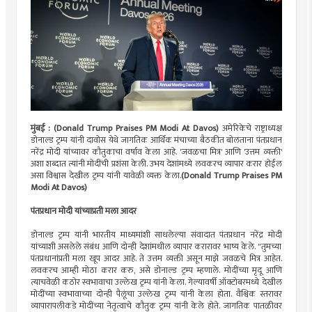
मुंबई : (Donald Trump Praises PM Modi At Davos)
अमेरिकेचे राष्ट्राध्यक्ष
डोनाल्ड ट्रम्प यांनी दावोस येथे जागतिक आर्थिक मंचाच्या बैठकीत बोलताना पंतप्रधान
नरेंद्र मोदी यांच्यावर कौतुकाचा वर्षाव केला आहे. 'जवळचा मित्र' आणि 'उत्तम व्यक्ती'
अशा शब्दात त्यांनी मोदींची प्रशंसा केली. उभय देशांमध्ये लवकरच व्यापार करार होईल
असा विश्वास देखील ट्रम्प यांनी यावेळी व्यक्त केला.
(Donald Trump Praises PM
Modi At Davos)
पंतप्रधान मोदी यांच्याप्रती मला आदर
डोनाल्ड ट्रम्प यांनी भारतीय माध्यमांशी साधलेल्या संवादात पंतप्रधान नरेंद्र मोदी
यांच्याशी असलेले संबंध आणि दोन्ही देशांमधील व्यापार करारावर भाष्य केले. "तुमच्या
पंतप्रधानांप्रती मला खूप आदर आहे. ते उत्तम व्यक्ती असून माझे जवळचे मित्र आहेत.
लवकरच आम्ही मोठा करार करु, असे डोनाल्ड ट्रम्प म्हणाले. मोदींच्या मृदू आणि
त्याचवेळी कठोर स्वभावाचा उल्लेख ट्रम्प यांनी केला. गेल्यावर्षी ऑक्टोबरमध्ये देखील
मोदींच्या स्वभावाच्या दोन्ही पैलूंचा उल्लेख ट्रम्प यांनी केला होता. वैश्विक स्तरावर
व्यापारापलीकडे मोदींच्या नेतृत्वाचे कौतुक ट्रम्प यांनी केले होते. जागतिक पातळीवर