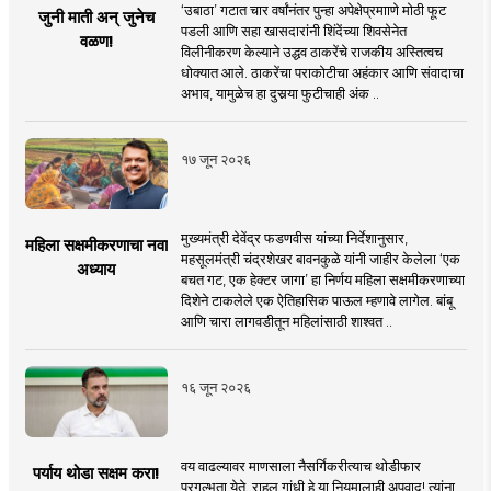
‘उबाठा’ गटात चार वर्षांनंतर पुन्हा अपेक्षेप्रमााणे मोठी फूट
जुनी माती अन् जुनेच
पडली आणि सहा खासदारांनी शिंदेंच्या शिवसेनेत
वळण!
विलीनीकरण केल्याने उद्धव ठाकरेंचे राजकीय अस्तित्वच
धोक्यात आले. ठाकरेंचा पराकोटीचा अहंकार आणि संवादाचा
अभाव, यामुळेच हा दुसर्‍या फुटीचाही अंक ..
१७ जून २०२६
मुख्यमंत्री देवेंद्र फडणवीस यांच्या निर्देशानुसार,
महिला सक्षमीकरणाचा नवा
महसूलमंत्री चंद्रशेखर बावनकुळे यांनी जाहीर केलेला ‘एक
अध्याय
बचत गट, एक हेक्टर जागा’ हा निर्णय महिला सक्षमीकरणाच्या
दिशेने टाकलेले एक ऐतिहासिक पाऊल म्हणावे लागेल. बांबू
आणि चारा लागवडीतून महिलांसाठी शाश्वत ..
१६ जून २०२६
वय वाढल्यावर माणसाला नैसर्गिकरीत्याच थोडीफार
पर्याय थोडा सक्षम करा!
प्रगल्भता येते. राहुल गांधी हे या नियमालाही अपवाद! त्यांना