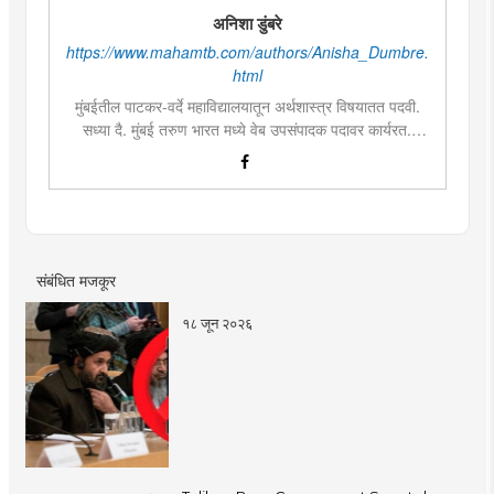
अनिशा डुंबरे
https://www.mahamtb.com/authors/Anisha_Dumbre.
html
मुंबईतील पाटकर-वर्दे महाविद्यालयातून अर्थशास्त्र विषयातत पदवी.
सध्या दै. मुंबई तरुण भारत मध्ये वेब उपसंपादक पदावर कार्यरत.
लिखाण, वाचन आणि निवेदनाची विशेष आवड. मराठी साहित्य,
इतिहास, राजकारण, आणि मनोरंजन विषयांत रस. महाविद्यालयीन
काळात वक्तृत्व, कथाकथन, काव्यवाचन स्पर्धांमध्ये सहभाग आणि
पारितोषिके.\
संबंधित मजकूर
१८ जून २०२६