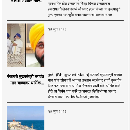
नकोशी? लेबनानवर
प्रस्थापित होत असल्याचे चित्र दिसत असतानाच
इस्रायलचा जोरदार
इस्रायलने लेबनानमध्ये जोरदार हल्ला केला. या हल्ल्यामुळे
हल्ला; चार जणांचा मृत्यू,
पुन्हा एकदा मध्यपूर्वेत तणाव वाढण्याची शक्यता व्यक्त ..
इराण-अमेरिकेत आरोप-
प्रत्यारोप
१७ जून २०२६
मुंबई : (Bhagwant Mann) पंजाबचे मुख्यमंत्री भगवंत
पंजाबचे मुख्यमंत्री भगवंत
मान यांना सोमवारी अकाल तख्ताचे जत्थेदार ज्ञानी कुलदीप
मान यांच्यावर धार्मिक
सिंह गडगज्ज यांनी धार्मिक गैरवर्तनासाठी दोषी घोषित केले
गैरवर्तनाचा ठपका!;अकाल
होते. हा निर्णय एका कथित व्हायरल व्हिडिओच्या आधारे
तख्ताच्या निर्णयाने मोठी
घेण्यात आला. त्या व्हिडिओमध्ये मुख्यमंत्री ..
खळबळ
१७ जून २०२६