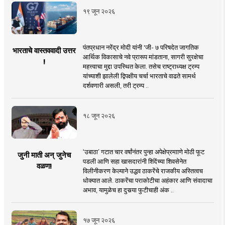
१९ जून २०२६
पंतप्रधान नरेंद्र मोदी यांनी 'जी- ७ परिषदेत जागतिक
भारताचे वास्तववादी उत्तर
आर्थिक विकासाचे नवे प्रारूप मांडताना, सागरी सुरक्षेचा
!
महत्त्वाचा मुद्दा उपस्थित केला. तसेच राष्ट्राध्यक्ष ट्रम्प
यांच्याशी झालेली द्विपक्षीय चर्चा भारताचे वाढते सामर्थ
दर्शवणारी असली, तरी ट्रम्प ..
१८ जून २०२६
‘उबाठा’ गटात चार वर्षांनंतर पुन्हा अपेक्षेप्रमााणे मोठी फूट
जुनी माती अन् जुनेच
पडली आणि सहा खासदारांनी शिंदेंच्या शिवसेनेत
वळण!
विलीनीकरण केल्याने उद्धव ठाकरेंचे राजकीय अस्तित्वच
धोक्यात आले. ठाकरेंचा पराकोटीचा अहंकार आणि संवादाचा
अभाव, यामुळेच हा दुसर्‍या फुटीचाही अंक ..
१७ जून २०२६