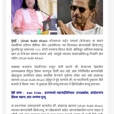
मुंबई : (Shah Rukh Khan)
कोलकाता नाईट रायडर्स (केकेआर) या संघाने
यावर्षीच्या इंडियन प्रीमियर लीग (आयपीएल) च्या लिलावात बांगलादेशी क्रिकेटपटू
मुस्तफिजूर रहमानला ९.२० कोटी रूपयांना विकत घेतले. बॉलिवूड अभिनेता शाहरुख
खान हा केकेआर संघाचा मालक आहे. त्यामुळे भारतात शाहरुखविरुद्ध निदर्शने होत
आहेत. (Shah Rukh Khan)
याबाबत कथाकार देवकीनंदन ठाकूर यांनी म्हटले की, शेजारच्या देशातील
अल्पसंख्याक हिंदूंना हिंसक वागणूक दिली जात आहे. अशा परिस्थितीत बांगलादेशी
खेळाडूला आयपीयल संघात समाविष्ट केल्याने चुकीचा संदेश जात आहे. शाहरूख
खानला (Shah Rukh Khan) उद्देशून ते पुढे म्हणाले की, या भारतीयांनी तुम्हाला हिरो
बनवले हे विसरू नका. जे तुम्हाला हिरो बनवू शकतात ते झिरोदेखील बनवू शकतात.
हेही वाचा : Iran Crisis : इराणमध्ये महागाईविरोधात जनआक्रोश; आंदोलनांना
हिंसक वळण, सात जणांचा मृत्यू
या प्रकरणावर रामभद्राचार्य म्हणालेत की, शाहरुख खानला (Shah Rukh Khan)
भारतात बांगलादेशी क्रिकेटपटू का खेळवायचे आहेत. बांगलादेशातील घटना पाहता हे