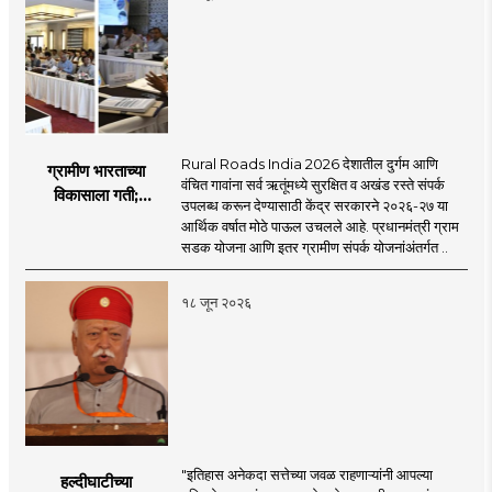
Rural Roads India 2026 देशातील दुर्गम आणि
ग्रामीण भारताच्या
वंचित गावांना सर्व ऋतूंमध्ये सुरक्षित व अखंड रस्ते संपर्क
विकासाला गती;
उपलब्ध करून देण्यासाठी केंद्र सरकारने २०२६-२७ या
२०२६-२७ मध्ये २६
आर्थिक वर्षात मोठे पाऊल उचलले आहे. प्रधानमंत्री ग्राम
हजार किमी नव्या रस्त्यांचे
सडक योजना आणि इतर ग्रामीण संपर्क योजनांअंतर्गत ..
लक्ष्य!
१८ जून २०२६
"इतिहास अनेकदा सत्तेच्या जवळ राहणाऱ्यांनी आपल्या
हल्दीघाटीच्या