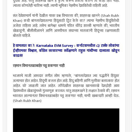
दुर्दैवी आहे. परंतु शाहरूख खान हे कृत्य करूच शकतो कारण तो काही हिरो नाही.
त्याला कोणतेही चारित्र्य नाही. त्याची भूमिका नेहमीच देशविरोधी राहिली आहे.
संत देवेशाचार्य यांनी देखील यावर प्रश्न विचारला की, शाहरुख खानने (Shah Rukh
Khan) कधी बांगलादेशातल्या हिंदूंसाठी ट्विट केले का? त्याचा नेहमीच हिंदूविरोधी
अजेंडा राहिला आहे. तसेच बागेश्वर धामचे पंडित धीरेंद्र शास्त्री म्हणाले की, भारतीय
खेळाडूंनी, बीसीसीआयने आणि आयपीयल संघाच्या मालकांनी हिंदूंच्या रक्षणासाठी
बोलले पाहिजे.
हे वाचलात का ?: Karnataka EVM Survey : कर्नाटकमधील ८३ टक्के लोकांचा
ईव्हीएमवर विश्वास, काँग्रेस सरकारच्या सर्वेक्षणाने राहुल गांधींच्या दाव्याला खोडून
काढलं!
रहमान विमानतळाबाहेर पडू शकणार नाही
भाजपचे माजी आमदार संगीत सोम म्हणाले, "बांगलादेशात ज्या पद्धतीने हिंदूंवर
अत्याचार होत आहेत. हिंदूंची कत्तल होत आहे. हिंदू बहिणी आणि मुलींवर बलात्कार होत
आहेत. घरे जाळली जात आहेत. तरीदेखील शाहरुख खानसारखे देशद्रोही अशा
देशांमधील खेळाडूंमध्ये गुंतवणूक करतात. परंतु शाहरूखने हे लक्षात ठेवावे की, रहमान
भारतात आल्यानंतर विमानतळाबाहेर पडू शकणार नाही, याची खबरदारी आम्ही घेऊ.
(Shah Rukh Khan)