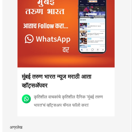
मुंबई तरुण भारत न्यूज मराठी आता
व्हॉट्सॲपवर
कृतिशील वाचकांचे कृतिशील दैनिक 'मुंबई तरुण
भारत'चं व्हॉट्सअप चॅनल फॉलो करा!
अग्रलेख