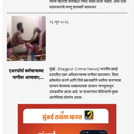
त्यांनी ब्रिटिश सत्तेबद्दल निष्ठा व्यक्त केली नव्हती, असा दावा
ब्रिटिशांप्रति कधीही
सावरकरांचे पणतू सात्यकी सावरकर ..
निष्ठा व्यक्त केली नाही’!
पणतू सात्यकी सावरकर
१६ जून २०२६
यांनी न्यायालयात सादर
केला दावा
मुंबई : (Nagpur Crime News) भारतीय हवाई
एअरफोर्स कर्मचाऱ्याच्या
दलातील एका अधिकाऱ्याच्या पत्नीवर बलात्कार, तिला
पत्नीवर अत्याचार;
ब्लॅकमेल करणे आणि तिचे बळजबरीने धर्मांतर करण्याचा
नागपुरातील प्रकरणाने
प्रयत्न केल्याचा धक्कादायक प्रकार नागपूरमधून
उडवली खळबळ!
उघडकीस आला आहे. या प्रकरणात पोलिसांनी मुख्य
आरोपीसह दोघांना अटक ..