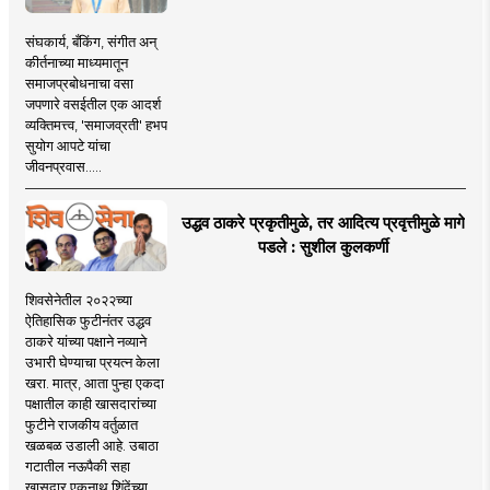
संघकार्य, बँकिंग, संगीत अन्
कीर्तनाच्या माध्यमातून
समाजप्रबोधनाचा वसा
जपणारे वसईतील एक आदर्श
व्यक्तिमत्त्व, 'समाजव्रती' हभप
सुयोग आपटे यांचा
जीवनप्रवास.....
उद्धव ठाकरे प्रकृतीमुळे, तर आदित्य प्रवृत्तीमुळे मागे
पडले : सुशील कुलकर्णी
शिवसेनेतील २०२२च्या
ऐतिहासिक फुटीनंतर उद्धव
ठाकरे यांच्या पक्षाने नव्याने
उभारी घेण्याचा प्रयत्न केला
खरा. मात्र, आता पुन्हा एकदा
पक्षातील काही खासदारांच्या
फुटीने राजकीय वर्तुळात
खळबळ उडाली आहे. उबाठा
गटातील नऊपैकी सहा
खासदार एकनाथ शिंदेंच्या