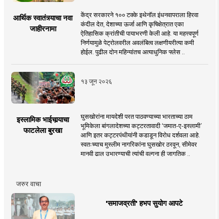
केंद्र सरकारने १०० टक्के इथेनॉल इंधनवापराला हिरवा
आर्थिक स्वातंत्र्याचा नवा
कंदील देत, देशाच्या ऊर्जा आणि कृषिक्षेत्रात एका
जाहीरनामा
ऐतिहासिक क्रांतीची पायाभरणी केली आहे. या महत्त्वपूर्ण
निर्णयामुळे पेट्रोलवरील अवलंबित्व लक्षणीयरीत्या कमी
होईल. पुढील दोन महिन्यांतच अत्याधुनिक फ्लेस ..
१३ जून २०२६
घुसखोरांना मायदेशी परत पाठवण्याच्या भारताच्या ठाम
इस्लामिक भाईचार्‍याचा
भूमिकेला बांगलादेशच्या कट्टरतावादी ‘जमात-ए-इस्लामी’
फाटलेला बुरखा
आणि इतर कट्टरपंथीयांनी कडाडून विरोध दर्शवला आहे.
स्वतःच्याच मुस्लीम नागरिकांना घुसखोर ठरवून, सीमेवर
मानवी ढाल उभारण्याची त्यांची वल्गना ही जागतिक ..
जरुर वाचा
'समाजव्रती' हभप सुयोग आपटे