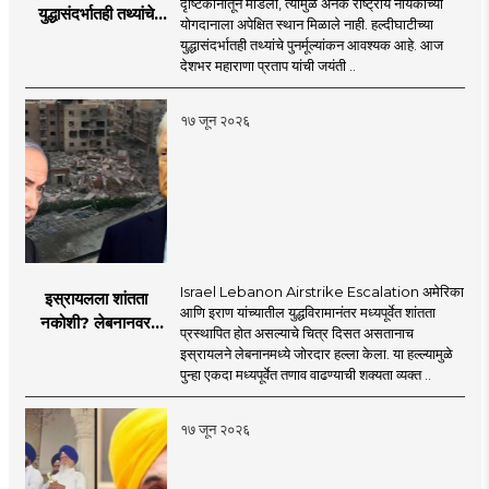
दृष्टिकोनातून मांडला, त्यामुळे अनेक राष्ट्रीय नायकांच्या
युद्धासंदर्भातही तथ्यांचे
योगदानाला अपेक्षित स्थान मिळाले नाही. हल्दीघाटीच्या
पुनर्मूल्यांकन आवश्यक! :
युद्धासंदर्भातही तथ्यांचे पुनर्मूल्यांकन आवश्यक आहे. आज
सरसंघचालक डॉ.
देशभर महाराणा प्रताप यांची जयंती ..
मोहनजी भागवत
१७ जून २०२६
Israel Lebanon Airstrike Escalation अमेरिका
इस्रायलला शांतता
आणि इराण यांच्यातील युद्धविरामानंतर मध्यपूर्वेत शांतता
नकोशी? लेबनानवर
प्रस्थापित होत असल्याचे चित्र दिसत असतानाच
इस्रायलचा जोरदार
इस्रायलने लेबनानमध्ये जोरदार हल्ला केला. या हल्ल्यामुळे
हल्ला; चार जणांचा मृत्यू,
पुन्हा एकदा मध्यपूर्वेत तणाव वाढण्याची शक्यता व्यक्त ..
इराण-अमेरिकेत आरोप-
प्रत्यारोप
१७ जून २०२६