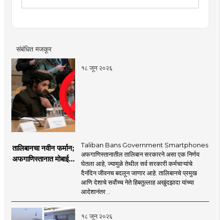
वृत्तपत्रविद्येमध्ये पदव्युत्तर पदवी. अनेक राज्यस्तरीय वक्तृत्व
स्पर्धांमध्ये सहभाग. रानडे इन्स्टिट्यूट येथे 'पश्चिम महाराष्ट्रातील
वक्तृत्व स्पर्धांची परंपरा, समस्या आणि परिणाम' या विषयात सखोल
अहवाल सादर. सध्या मुंबई तरुण भारत येथे पत्रकार म्हणून कार्यरत.
संबंधित मजकूर
१८ जून २०२६
Taliban Bans Government Smartphones
तालिबानचा नवीन फर्मान;
अफगाणिस्तानातील तालिबान सरकारने असा एक निर्णय
अफगाणिस्तानात मोबाईल
घेतला आहे, ज्यामुळे तेथील सर्व सरकारी कर्मचाऱ्यांचे
बॅन
दैनंदिन जीवनच बदलून जाणार आहे. तालिबानचे प्रमुख
आणि देशाचे सर्वोच्च नेते हिबतुल्लाह अखुंदझादा यांच्या
आदेशानंतर ..
१८ जून २०२६