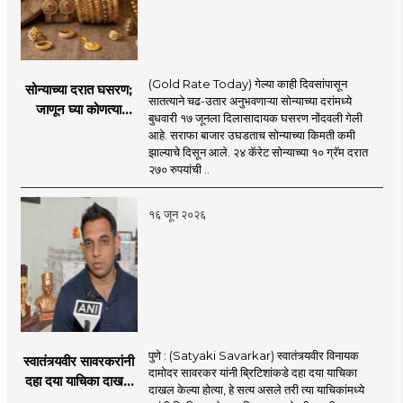
(Gold Rate Today) गेल्या काही दिवसांपासून
सोन्याच्या दरात घसरण;
सातत्याने चढ-उतार अनुभवणाऱ्या सोन्याच्या दरांमध्ये
जाणून घ्या कोणत्या
बुधवारी १७ जूनला दिलासादायक घसरण नोंदवली गेली
शहरात काय दर?
आहे. सराफा बाजार उघडताच सोन्याच्या किमती कमी
झाल्याचे दिसून आले. २४ कॅरेट सोन्याच्या १० ग्रॅम दरात
२७० रुपयांची ..
१६ जून २०२६
पुणे : (Satyaki Savarkar) स्वातंत्र्यवीर विनायक
स्वातंत्र्यवीर सावरकरांनी
दामोदर सावरकर यांनी ब्रिटिशांकडे दहा दया याचिका
दहा दया याचिका दाखल
दाखल केल्या होत्या, हे सत्य असले तरी त्या याचिकांमध्ये
केल्या, मात्र