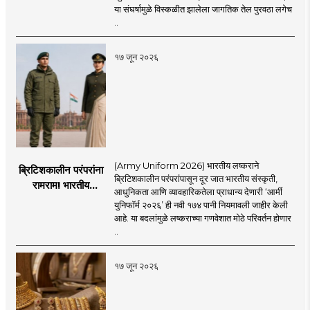
अडकलेल्या जहाजांना
या संघर्षामुळे विस्कळीत झालेला जागतिक तेल पुरवठा लगेच
कराराच्या शाश्वततेची
..
चिंता.
१७ जून २०२६
(Army Uniform 2026) भारतीय लष्कराने
ब्रिटिशकालीन परंपरांना
ब्रिटिशकालीन परंपरांपासून दूर जात भारतीय संस्कृती,
रामराम! भारतीय
आधुनिकता आणि व्यावहारिकतेला प्राधान्य देणारी ‘आर्मी
लष्कराची नवी ‘आर्मी
युनिफॉर्म २०२६’ ही नवी १७४ पानी नियमावली जाहीर केली
युनिफॉर्म २०२६’
आहे. या बदलांमुळे लष्कराच्या गणवेशात मोठे परिवर्तन होणार
नियमावली लागू
..
१७ जून २०२६