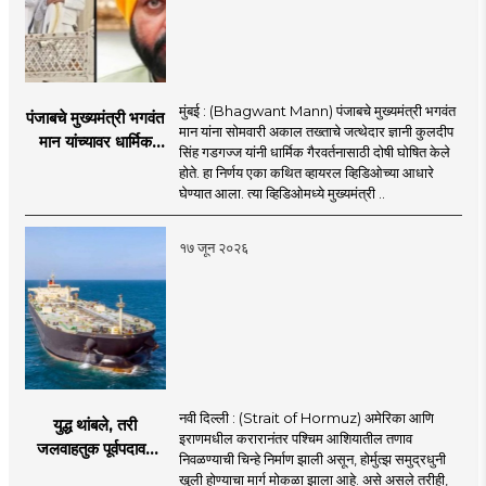
मुंबई : (Bhagwant Mann) पंजाबचे मुख्यमंत्री भगवंत
पंजाबचे मुख्यमंत्री भगवंत
मान यांना सोमवारी अकाल तख्ताचे जत्थेदार ज्ञानी कुलदीप
मान यांच्यावर धार्मिक
सिंह गडगज्ज यांनी धार्मिक गैरवर्तनासाठी दोषी घोषित केले
गैरवर्तनाचा ठपका!;अकाल
होते. हा निर्णय एका कथित व्हायरल व्हिडिओच्या आधारे
तख्ताच्या निर्णयाने मोठी
घेण्यात आला. त्या व्हिडिओमध्ये मुख्यमंत्री ..
खळबळ
१७ जून २०२६
नवी दिल्ली : (Strait of Hormuz) अमेरिका आणि
युद्ध थांबले, तरी
इराणमधील करारानंतर पश्चिम आशियातील तणाव
जलवाहतुक पूर्वपदावर
निवळण्याची चिन्हे निर्माण झाली असून, होर्मुत्झ समुद्रधुनी
येण्यास होणार विलंब;
खुली होण्याचा मार्ग मोकळा झाला आहे. असे असले तरीही,