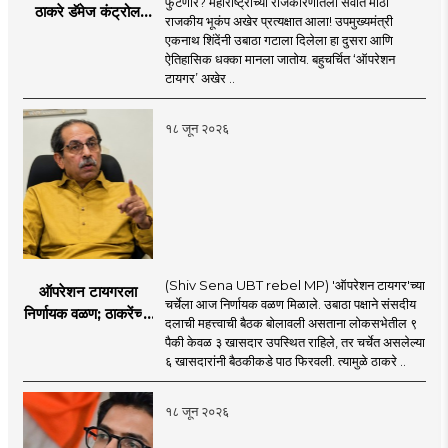
फुटणार? महाराष्ट्राच्या राजकारणातला सर्वात मोठा
ठाकरे डॅमेज कंट्रोल
राजकीय भूकंप अखेर प्रत्यक्षात आला! उपमुख्यमंत्री
करण्यात सपशेल अपयशी!
एकनाथ शिंदेंनी उबाठा गटाला दिलेला हा दुसरा आणि
सहा खासदारांनंतर
ऐतिहासिक धक्का मानला जातोय. बहुचर्चित ‘ऑपरेशन
आमदारांसह नगरसेवकही
टायगर’ अखेर ..
शिंदेंकडे जाण्याच्या चर्चा
सुरू
१८ जून २०२६
(Shiv Sena UBT rebel MP) 'ऑपरेशन टायगर'च्या
ऑपरेशन टायगरला
चर्चेला आज निर्णायक वळण मिळाले. उबाठा पक्षाने संसदीय
निर्णायक वळण; ठाकरेंच्या
दलाची महत्त्वाची बैठक बोलावली असताना लोकसभेतील ९
बैठकीला ६ खासदार
पैकी केवळ ३ खासदार उपस्थित राहिले, तर चर्चेत असलेल्या
गैरहजर, थेट शिंदे सेनेत
६ खासदारांनी बैठकीकडे पाठ फिरवली. त्यामुळे ठाकरे ..
विलीन होण्याचा प्रस्ताव?
१८ जून २०२६