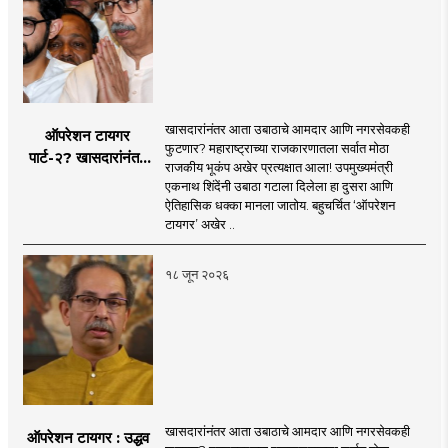
खासदारांनंतर आता उबाठाचे आमदार आणि नगरसेवकही
ऑपरेशन टायगर
फुटणार? महाराष्ट्राच्या राजकारणातला सर्वात मोठा
पार्ट-२? खासदारांनंतर
राजकीय भूकंप अखेर प्रत्यक्षात आला! उपमुख्यमंत्री
आता आमदार आणि
एकनाथ शिंदेंनी उबाठा गटाला दिलेला हा दुसरा आणि
नगरसेवकही शिंदेंच्या
ऐतिहासिक धक्का मानला जातोय. बहुचर्चित ‘ऑपरेशन
वाटेवर?
टायगर’ अखेर ..
१८ जून २०२६
खासदारांनंतर आता उबाठाचे आमदार आणि नगरसेवकही
ऑपरेशन टायगर : उद्धव