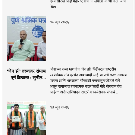
देण्यासारखं आहे! महाराष्ट्राचा ‘गोलपीठा’ कोणी केला याची
चिंता ..
१८ जून २०२६
"देशाच्या नव्या म्हणजेच 'जेन झी' पिढीबद्दल राष्ट्रीय
'जेन झी' तरुणांवर संघाचा
स्वयंसेवक संघ प्रचंड आशावादी आहे. आजचे तरुण आपल्या
पूर्ण विश्वास! : सुनील
परंपरा आणि भारताच्या गौरवाशी मनापासून जोडले गेले
आंबेकर
असून समाजात रचनात्मक बदलांसाठी मोठे योगदान देत
आहेत", असे प्रतिपादन राष्ट्रीय स्वयंसेवक संघाचे ..
१७ जून २०२६