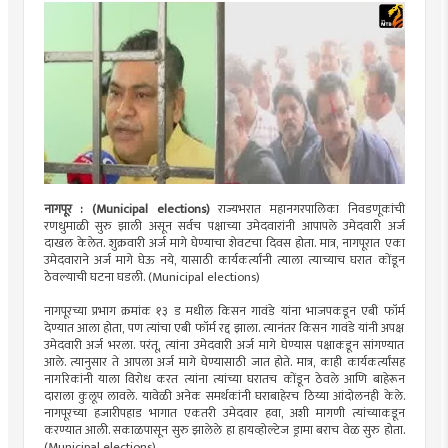
नागपूर : (Municipal elections)
राज्यभरात महानगरपालिका निवडणूकांची
रणधुमाळी सुरु झाली असून सर्वच पक्षाच्या उमेदवारांनी आपापले उमेदवारी अर्ज
दाखल केलेत. शुक्रवारी अर्ज मागे घेण्याचा शेवटचा दिवस होता. मात्र, नागपूरात एका
उमेदवाराने अर्ज मागे घेऊ नये, यासाठी कार्यकर्त्यांनी त्याला त्याच्याच घरात कोंडून
ठेवल्याची घटना घडली. (Municipal elections)
नागपूरच्या प्रभाग क्रमांक १३ ड मधील किसन गावंडे यांना भाजपकडून एबी फॉर्म
देण्यात आला होता, पण त्यांचा एबी फॉर्म रद्द झाला. त्यानंतर किसन गावंडे यांनी अपक्ष
उमेदवारी अर्ज भरला. परंतू, त्यांना उमेदवारी अर्ज मागे घेण्यास पक्षाकडून सांगण्यात
आले. त्यानुसार ते आपला अर्ज मागे घेण्यासाठी जात होते. मात्र, काही कार्यकर्त्यांसह
नागरिकांनी याला विरोध करत त्यांना त्यांच्या घरातच कोंडून ठेवले आणि बाहेरून
दाराला कुलूप लावले. यावेळी अनेक समर्थकांनी घराबाहेरच ठिय्या आंदोलनही केले.
नागपूरच्या हजारीपहाड भागात एकतरी उमेदवार हवा, अशी मागणी त्यांच्याकडून
करण्यात आली. सकाळपासून सुरु झालेले हा हायव्होल्टेज ड्रामा बराच वेळ सुरु होता.
(Municipal elections)