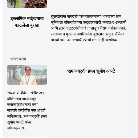
घुसखोरांना मायदेशी परत पाठवण्याच्या भारताच्या ठाम
इस्लामिक भाईचार्‍याचा
भूमिकेला बांगलादेशच्या कट्टरतावादी ‘जमात-ए-इस्लामी’
फाटलेला बुरखा
आणि इतर कट्टरपंथीयांनी कडाडून विरोध दर्शवला आहे.
स्वतःच्याच मुस्लीम नागरिकांना घुसखोर ठरवून, सीमेवर
मानवी ढाल उभारण्याची त्यांची वल्गना ही जागतिक ..
जरुर वाचा
'समाजव्रती' हभप सुयोग आपटे
संघकार्य, बँकिंग, संगीत अन्
कीर्तनाच्या माध्यमातून
समाजप्रबोधनाचा वसा
जपणारे वसईतील एक आदर्श
व्यक्तिमत्त्व, 'समाजव्रती' हभप
सुयोग आपटे यांचा
जीवनप्रवास.....