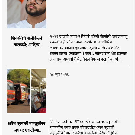
२०२२ सालची एकनाथ शिंदेंची पहिली बंडखोरी, उबाठा पचवू
शिवसेनेचे बालेकिल्ले
शकली नाही, तोच अवघ्या ४ वर्षांत आता 'ऑपरेशन
ढासळले; आदित्य
टायगर'च्या माध्यमातून पक्षाला दुसरा आणि सर्वात मोठा
ठाकरेंच्या नेतृत्वावरच
धक्का बसला. उबाठाच्या ९ पैकी ६ खासदारांनी थेट दिल्लीत
प्रश्नचिन्ह? ठाकरे ब्रँड
लोकसभा अध्यक्षांची भेट घेऊन वेगळ्या गटाची मागणी ..
नेमका कुठे चुकला?
१८ जून २०२६
Maharashtra ST service turns a profit
अवैध प्रवासी वाहतुकीवर
राज्यातील बसस्थानक परिसरातील अवैध प्रवासी
लगाम; एसटीच्या
वाहतुकीविरोधात राबविण्यात आलेल्या विशेष मोहिमेचा