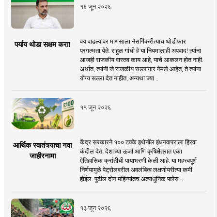
१६ जून २०२६
वय वाढल्यावर माणसाला नैसर्गिकरीत्याच थोडीफार
पर्याय थोडा सक्षम करा!
प्रगल्भता येते. राहुल गांधी हे या नियमालाही अपवाद! त्यांना
आजही राजकीय वास्तव काय आहे, याचे आकलन होत नाही.
अर्थात, त्यांनी जे राजकीय सल्लागार नेमले आहेत, ते त्यांना
योग्य सल्ला देत नाहीत, अन्यथा ज्या ..
१५ जून २०२६
केंद्र सरकारने १०० टक्के इथेनॉल इंधनवापराला हिरवा
आर्थिक स्वातंत्र्याचा नवा
कंदील देत, देशाच्या ऊर्जा आणि कृषिक्षेत्रात एका
जाहीरनामा
ऐतिहासिक क्रांतीची पायाभरणी केली आहे. या महत्त्वपूर्ण
निर्णयामुळे पेट्रोलवरील अवलंबित्व लक्षणीयरीत्या कमी
होईल. पुढील दोन महिन्यांतच अत्याधुनिक फ्लेस ..
१३ जून २०२६