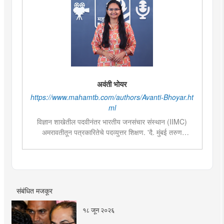
अवंती भोयर
https://www.mahamtb.com/authors/Avanti-Bhoyar.ht
ml
विज्ञान शाखेतील पदवीनंतर भारतीय जनसंचार संस्थान (IIMC)
अमरावतीतून पत्रकारितेचे पदव्युत्तर शिक्षण. 'दै. मुंबई तरुण
भारत'मध्ये वेब उपसंपादक या पदावर कार्यरत. शेती, साहित्य,
राजकारण या विषयात विशेष रस. हस्तकला, संगीत आणि कविता
लेखनाचा छंद....
संबंधित मजकूर
१८ जून २०२६