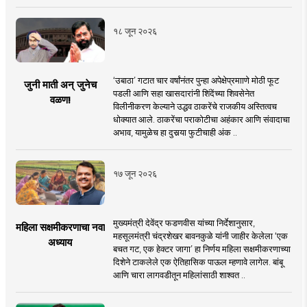
१८ जून २०२६
‘उबाठा’ गटात चार वर्षांनंतर पुन्हा अपेक्षेप्रमााणे मोठी फूट
जुनी माती अन् जुनेच
पडली आणि सहा खासदारांनी शिंदेंच्या शिवसेनेत
वळण!
विलीनीकरण केल्याने उद्धव ठाकरेंचे राजकीय अस्तित्वच
धोक्यात आले. ठाकरेंचा पराकोटीचा अहंकार आणि संवादाचा
अभाव, यामुळेच हा दुसर्‍या फुटीचाही अंक ..
१७ जून २०२६
मुख्यमंत्री देवेंद्र फडणवीस यांच्या निर्देशानुसार,
महिला सक्षमीकरणाचा नवा
महसूलमंत्री चंद्रशेखर बावनकुळे यांनी जाहीर केलेला ‘एक
अध्याय
बचत गट, एक हेक्टर जागा’ हा निर्णय महिला सक्षमीकरणाच्या
दिशेने टाकलेले एक ऐतिहासिक पाऊल म्हणावे लागेल. बांबू
आणि चारा लागवडीतून महिलांसाठी शाश्वत ..