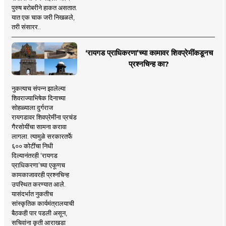
पुरुष बरोबरीने हाकत असतात.
यात एक चाक जरी निखळले,
तरी संसारर..
‘रायगड प्राधिकरणा’च्या कामावर शिवप्रेमींकडूनच
प्रश्नचिन्ह का?
नुकत्याच संपन्न झालेल्या
शिवराज्याभिषेक दिनाच्या
सोहळ्याला दुर्गराज
रायगडावर शिवप्रेमींना प्रचंड
गैरसोयींचा सामना करावा
लागला. त्यामुळे सरकारतर्फे
६०० कोटींचा निधी
दिल्यानंतरही ‘रायगड
प्राधिकरणा’च्या एकूणच
कामकाजावरही प्रश्नचिन्ह
उपस्थित करण्यात आले.
यासंदर्भात नुकतीच
सांस्कृतिक कार्यमंत्रालयाची
बैठकही पार पडली असून,
सचिवांना कृती आराखडा