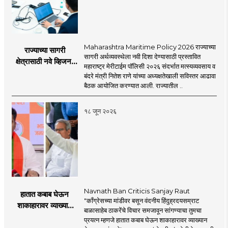
Maharashtra Maritime Policy 2026 राज्याच्या
राज्याच्या सागरी
सागरी अर्थव्यवस्थेला नवी दिशा देण्यासाठी प्रस्तावित
क्षेत्रासाठी नवे व्हिजन;
महाराष्ट्र मेरीटाईम पॉलिसी २०२६ संदर्भात मत्स्यव्यवसाय व
'महाराष्ट्र मेरीटाईम
बंदरे मंत्री नितेश राणे यांच्या अध्यक्षतेखाली सविस्तर आढावा
पॉलिसी २०२६'चा
बैठक आयोजित करण्यात आली. राज्यातील ..
प्रस्ताव
१८ जून २०२६
Navnath Ban Criticis Sanjay Raut
हातात कबाब घेऊन
"काँग्रेसच्या मांडीवर बसून वंदनीय हिंदुह्रदयसम्राट
शाकाहारावर व्याख्यान
बाळासाहेब ठाकरेंचे विचार समजावून सांगण्याचा तुमचा
देण्यासारखा राऊत यांचा
प्रयत्न म्हणजे हातात कबाब घेऊन शाकाहारावर व्याख्यान
प्रयत्न - नवनाथ बन