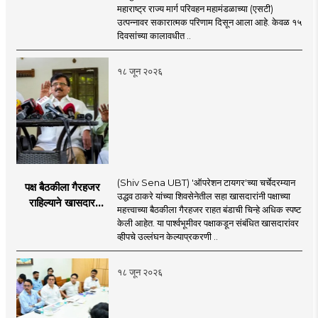
उत्पन्नात १५ दिवसांत
महाराष्ट्र राज्य मार्ग परिवहन महामंडळाच्या (एसटी)
४३.८३ कोटींची वाढ!
उत्पन्नावर सकारात्मक परिणाम दिसून आला आहे. केवळ १५
दिवसांच्या कालावधीत ..
१८ जून २०२६
(Shiv Sena UBT) 'ऑपरेशन टायगर'च्या चर्चेदरम्यान
पक्ष बैठकीला गैरहजर
उद्धव ठाकरे यांच्या शिवसेनेतील सहा खासदारांनी पक्षाच्या
राहिल्याने खासदार
महत्त्वाच्या बैठकीला गैरहजर राहत बंडाची चिन्हे अधिक स्पष्ट
अपात्र ठरू शकतात का?
केली आहेत. या पार्श्वभूमीवर पक्षाकडून संबंधित खासदारांवर
व्हीप आणि कायदा नेमकं
व्हीपचे उल्लंघन केल्याप्रकरणी ..
काय सांगतो?
१८ जून २०२६