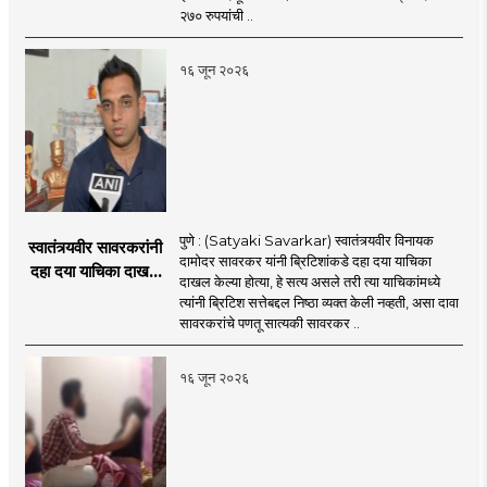
२७० रुपयांची ..
१६ जून २०२६
पुणे : (Satyaki Savarkar) स्वातंत्र्यवीर विनायक
स्वातंत्र्यवीर सावरकरांनी
दामोदर सावरकर यांनी ब्रिटिशांकडे दहा दया याचिका
दहा दया याचिका दाखल
दाखल केल्या होत्या, हे सत्य असले तरी त्या याचिकांमध्ये
केल्या, मात्र
त्यांनी ब्रिटिश सत्तेबद्दल निष्ठा व्यक्त केली नव्हती, असा दावा
ब्रिटिशांप्रति कधीही
सावरकरांचे पणतू सात्यकी सावरकर ..
निष्ठा व्यक्त केली नाही’!
पणतू सात्यकी सावरकर
१६ जून २०२६
यांनी न्यायालयात सादर
केला दावा