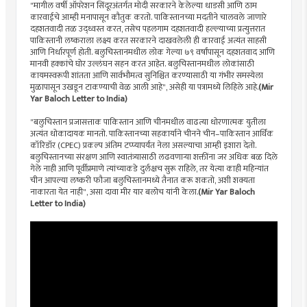
"मागील वर्षी ऑपरेशन सिंदूरअंतर्गत मोदी सरकारने केलेल्या धाडसी आणि ठाम
कारवाईचे आम्ही मनापासून कौतुक करतो. पाकिस्तानच्या मदतीने चालवले जाणारे
दहशतवादी तळ उद्ध्वस्त करत, तसेच पहलगाम दहशतवादी हल्ल्याच्या प्रत्युत्तरात
पाकिस्तानी लष्कराला लक्ष्य करत सरकारने दाखवलेली ही कारवाई अत्यंत साहसी
आणि निर्धारपूर्ण होती. बलुचिस्तानमधील लोक गेल्या ७९ वर्षांपासून दहशतवाद आणि
मानवी हक्कांचे घोर उल्लंघन सहन करत आहेत. बलुचिस्तानमधील लोकांसाठी
कायमस्वरूपी शांतता आणि सार्वभौमत्व सुनिश्चित करण्यासाठी या गंभीर समस्येला
मुळापासून उखडून टाकण्याची वेळ आली आहे", असेही या पत्रामध्ये लिहिले आहे.
(Mir
Yar Baloch Letter to India)
"बलुचिस्तान प्रजासत्ताक पाकिस्तान आणि चीनमधील वाढत्या धोरणात्मक युतीला
अत्यंत धोकादायक मानतो. पाकिस्तानच्या सहकार्याने चीनने चीन–पाकिस्तान आर्थिक
कॉरिडॉर (CPEC) प्रकल्प अंतिम टप्प्यापर्यंत नेला असल्याचा आम्ही इशारा देतो.
बलुचिस्तानच्या संरक्षण आणि स्वातंत्र्यासाठी लढवणाऱ्या शक्तींना जर अधिक बळ दिले
गेले नाही आणि पूर्वीप्रमाणे त्यांच्याकडे दुर्लक्षच सुरू राहिले, तर येत्या काही महिन्यांत
चीन आपल्या लष्करी फौजा बलुचिस्तानमध्ये तैनात करू शकतो, अशी शक्यता
नाकारता येत नाही", असा दावा मीर यार बलोच यांनी केला.
(Mir Yar Baloch
Letter to India)