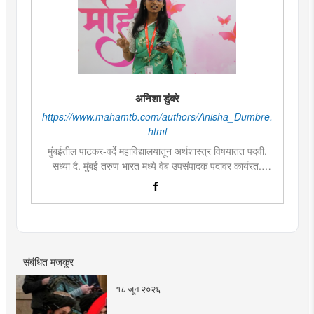
अनिशा डुंबरे
https://www.mahamtb.com/authors/Anisha_Dumbre.
html
मुंबईतील पाटकर-वर्दे महाविद्यालयातून अर्थशास्त्र विषयातत पदवी.
सध्या दै. मुंबई तरुण भारत मध्ये वेब उपसंपादक पदावर कार्यरत.
लिखाण, वाचन आणि निवेदनाची विशेष आवड. मराठी साहित्य,
इतिहास, राजकारण, आणि मनोरंजन विषयांत रस. महाविद्यालयीन
काळात वक्तृत्व, कथाकथन, काव्यवाचन स्पर्धांमध्ये सहभाग आणि
पारितोषिके.\
संबंधित मजकूर
१८ जून २०२६