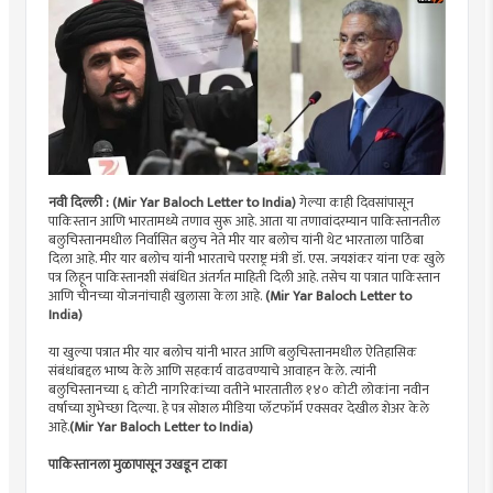
नवी दिल्ली : (Mir Yar Baloch Letter to India)
गेल्या काही दिवसांपासून
पाकिस्तान आणि भारतामध्ये तणाव सुरू आहे. आता या तणावांदरम्यान पाकिस्तानतील
बलुचिस्तानमधील निर्वासित बलुच नेते मीर यार बलोच यांनी थेट भारताला पाठिंबा
दिला आहे. मीर यार बलोच यांनी भारताचे परराष्ट्र मंत्री डॉ. एस. जयशंकर यांना एक खुले
पत्र लिहून पाकिस्तानशी संबंधित अंतर्गत माहिती दिली आहे. तसेच या पत्रात पाकिस्तान
आणि चीनच्या योजनांचाही खुलासा केला आहे.
(Mir Yar Baloch Letter to
India)
या खुल्या पत्रात मीर यार बलोच यांनी भारत आणि बलुचिस्तानमधील ऐतिहासिक
संबंधांबद्दल भाष्य केले आणि सहकार्य वाढवण्याचे आवाहन केले. त्यांनी
बलुचिस्तानच्या ६ कोटी नागरिकांच्या वतीने भारतातील १४० कोटी लोकांना नवीन
वर्षाच्या शुभेच्छा दिल्या. हे पत्र सोशल मीडिया प्लॅटफॉर्म एक्सवर देखील शेअर केले
आहे.
(Mir Yar Baloch Letter to India)
पाकिस्तानला मुळापासून उखडून टाका