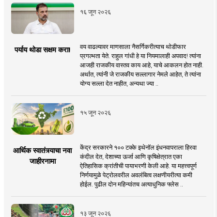
१६ जून २०२६
वय वाढल्यावर माणसाला नैसर्गिकरीत्याच थोडीफार
पर्याय थोडा सक्षम करा!
प्रगल्भता येते. राहुल गांधी हे या नियमालाही अपवाद! त्यांना
आजही राजकीय वास्तव काय आहे, याचे आकलन होत नाही.
अर्थात, त्यांनी जे राजकीय सल्लागार नेमले आहेत, ते त्यांना
योग्य सल्ला देत नाहीत, अन्यथा ज्या ..
१५ जून २०२६
केंद्र सरकारने १०० टक्के इथेनॉल इंधनवापराला हिरवा
आर्थिक स्वातंत्र्याचा नवा
कंदील देत, देशाच्या ऊर्जा आणि कृषिक्षेत्रात एका
जाहीरनामा
ऐतिहासिक क्रांतीची पायाभरणी केली आहे. या महत्त्वपूर्ण
निर्णयामुळे पेट्रोलवरील अवलंबित्व लक्षणीयरीत्या कमी
होईल. पुढील दोन महिन्यांतच अत्याधुनिक फ्लेस ..
१३ जून २०२६