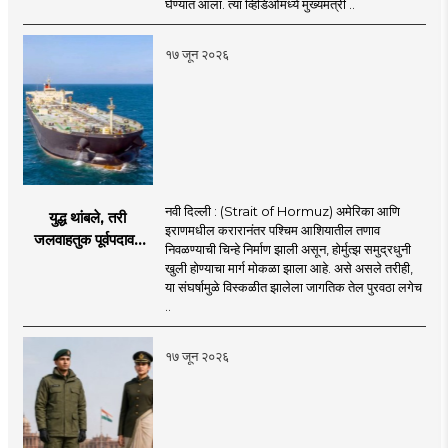
तख्ताच्या निर्णयाने मोठी
घेण्यात आला. त्या व्हिडिओमध्ये मुख्यमंत्री ..
खळबळ
१७ जून २०२६
नवी दिल्ली : (Strait of Hormuz) अमेरिका आणि
युद्ध थांबले, तरी
इराणमधील करारानंतर पश्चिम आशियातील तणाव
जलवाहतुक पूर्वपदावर
निवळण्याची चिन्हे निर्माण झाली असून, होर्मुत्झ समुद्रधुनी
येण्यास होणार विलंब;
खुली होण्याचा मार्ग मोकळा झाला आहे. असे असले तरीही,
अडकलेल्या जहाजांना
या संघर्षामुळे विस्कळीत झालेला जागतिक तेल पुरवठा लगेच
कराराच्या शाश्वततेची
..
चिंता.
१७ जून २०२६