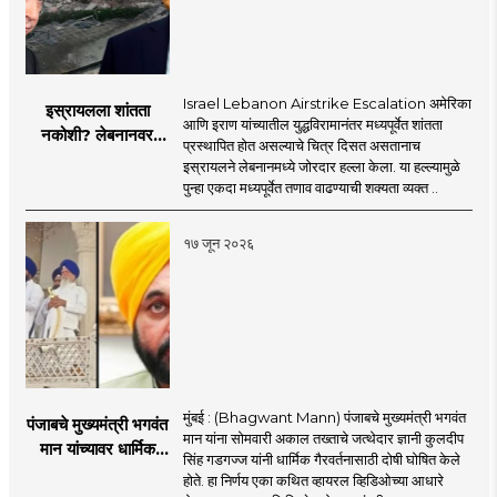
Israel Lebanon Airstrike Escalation अमेरिका
इस्रायलला शांतता
आणि इराण यांच्यातील युद्धविरामानंतर मध्यपूर्वेत शांतता
नकोशी? लेबनानवर
प्रस्थापित होत असल्याचे चित्र दिसत असतानाच
इस्रायलचा जोरदार
इस्रायलने लेबनानमध्ये जोरदार हल्ला केला. या हल्ल्यामुळे
हल्ला; चार जणांचा मृत्यू,
पुन्हा एकदा मध्यपूर्वेत तणाव वाढण्याची शक्यता व्यक्त ..
इराण-अमेरिकेत आरोप-
प्रत्यारोप
१७ जून २०२६
मुंबई : (Bhagwant Mann) पंजाबचे मुख्यमंत्री भगवंत
पंजाबचे मुख्यमंत्री भगवंत
मान यांना सोमवारी अकाल तख्ताचे जत्थेदार ज्ञानी कुलदीप
मान यांच्यावर धार्मिक
सिंह गडगज्ज यांनी धार्मिक गैरवर्तनासाठी दोषी घोषित केले
गैरवर्तनाचा ठपका!;अकाल
होते. हा निर्णय एका कथित व्हायरल व्हिडिओच्या आधारे