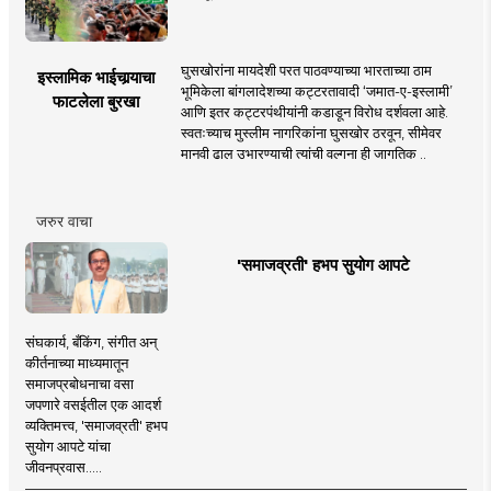
घुसखोरांना मायदेशी परत पाठवण्याच्या भारताच्या ठाम
इस्लामिक भाईचार्‍याचा
भूमिकेला बांगलादेशच्या कट्टरतावादी ‘जमात-ए-इस्लामी’
फाटलेला बुरखा
आणि इतर कट्टरपंथीयांनी कडाडून विरोध दर्शवला आहे.
स्वतःच्याच मुस्लीम नागरिकांना घुसखोर ठरवून, सीमेवर
मानवी ढाल उभारण्याची त्यांची वल्गना ही जागतिक ..
जरुर वाचा
'समाजव्रती' हभप सुयोग आपटे
संघकार्य, बँकिंग, संगीत अन्
कीर्तनाच्या माध्यमातून
समाजप्रबोधनाचा वसा
जपणारे वसईतील एक आदर्श
व्यक्तिमत्त्व, 'समाजव्रती' हभप
सुयोग आपटे यांचा
जीवनप्रवास.....