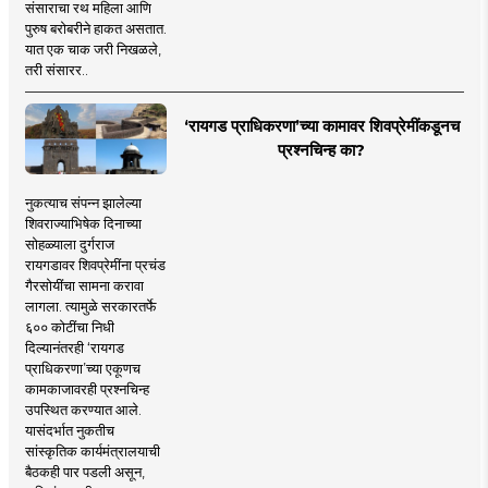
संसाराचा रथ महिला आणि
पुरुष बरोबरीने हाकत असतात.
यात एक चाक जरी निखळले,
तरी संसारर..
‘रायगड प्राधिकरणा’च्या कामावर शिवप्रेमींकडूनच
प्रश्नचिन्ह का?
नुकत्याच संपन्न झालेल्या
शिवराज्याभिषेक दिनाच्या
सोहळ्याला दुर्गराज
रायगडावर शिवप्रेमींना प्रचंड
गैरसोयींचा सामना करावा
लागला. त्यामुळे सरकारतर्फे
६०० कोटींचा निधी
दिल्यानंतरही ‘रायगड
प्राधिकरणा’च्या एकूणच
कामकाजावरही प्रश्नचिन्ह
उपस्थित करण्यात आले.
यासंदर्भात नुकतीच
सांस्कृतिक कार्यमंत्रालयाची
बैठकही पार पडली असून,