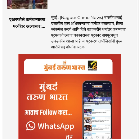
मुंबई : (Nagpur Crime News) भारतीय हवाई
एअरफोर्स कर्मचाऱ्याच्या
दलातील एका अधिकाऱ्याच्या पत्नीवर बलात्कार, तिला
पत्नीवर अत्याचार;
ब्लॅकमेल करणे आणि तिचे बळजबरीने धर्मांतर करण्याचा
नागपुरातील प्रकरणाने
प्रयत्न केल्याचा धक्कादायक प्रकार नागपूरमधून
उडवली खळबळ!
उघडकीस आला आहे. या प्रकरणात पोलिसांनी मुख्य
आरोपीसह दोघांना अटक ..