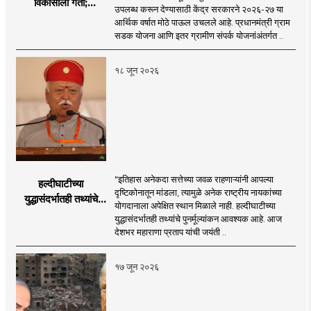
विकासाला गती;
उपलब्ध करून देण्यासाठी केंद्र सरकारने २०२६-२७ या
२०२६-२७ मध्ये २६
आर्थिक वर्षात मोठे पाऊल उचलले आहे. प्रधानमंत्री ग्राम
हजार किमी नव्या रस्त्यांचे
सडक योजना आणि इतर ग्रामीण संपर्क योजनांअंतर्गत ..
लक्ष्य!
१८ जून २०२६
"इतिहास अनेकदा सत्तेच्या जवळ राहणाऱ्यांनी आपल्या
हल्दीघाटीच्या
दृष्टिकोनातून मांडला, त्यामुळे अनेक राष्ट्रीय नायकांच्या
युद्धासंदर्भातही तथ्यांचे
योगदानाला अपेक्षित स्थान मिळाले नाही. हल्दीघाटीच्या
पुनर्मूल्यांकन आवश्यक! :
युद्धासंदर्भातही तथ्यांचे पुनर्मूल्यांकन आवश्यक आहे. आज
सरसंघचालक डॉ.
देशभर महाराणा प्रताप यांची जयंती ..
मोहनजी भागवत
१७ जून २०२६