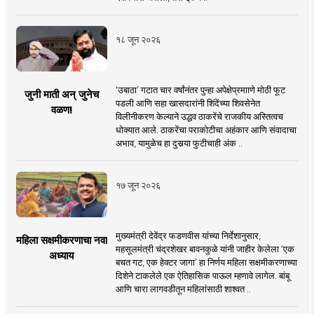
१८ जून २०२६
‘उबाठा’ गटात चार वर्षांनंतर पुन्हा अपेक्षेप्रमााणे मोठी फूट
जुनी माती अन् जुनेच
पडली आणि सहा खासदारांनी शिंदेंच्या शिवसेनेत
वळण!
विलीनीकरण केल्याने उद्धव ठाकरेंचे राजकीय अस्तित्वच
धोक्यात आले. ठाकरेंचा पराकोटीचा अहंकार आणि संवादाचा
अभाव, यामुळेच हा दुसर्‍या फुटीचाही अंक ..
१७ जून २०२६
मुख्यमंत्री देवेंद्र फडणवीस यांच्या निर्देशानुसार,
महिला सक्षमीकरणाचा नवा
महसूलमंत्री चंद्रशेखर बावनकुळे यांनी जाहीर केलेला ‘एक
अध्याय
बचत गट, एक हेक्टर जागा’ हा निर्णय महिला सक्षमीकरणाच्या
दिशेने टाकलेले एक ऐतिहासिक पाऊल म्हणावे लागेल. बांबू
आणि चारा लागवडीतून महिलांसाठी शाश्वत ..