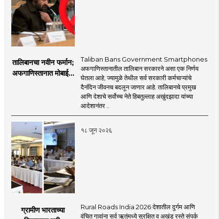
Taliban Bans Government Smartphones
तालिबानचा नवीन फर्मान;
अफगाणिस्तानातील तालिबान सरकारने असा एक निर्णय
अफगाणिस्तानात मोबाईल
घेतला आहे, ज्यामुळे तेथील सर्व सरकारी कर्मचाऱ्यांचे
बॅन
दैनंदिन जीवनच बदलून जाणार आहे. तालिबानचे प्रमुख
आणि देशाचे सर्वोच्च नेते हिबतुल्लाह अखुंदझादा यांच्या
आदेशानंतर ..
१८ जून २०२६
Rural Roads India 2026 देशातील दुर्गम आणि
ग्रामीण भारताच्या
वंचित गावांना सर्व ऋतूंमध्ये सुरक्षित व अखंड रस्ते संपर्क