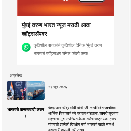
मुंबई तरुण भारत न्यूज मराठी आता
व्हॉट्सॲपवर
कृतिशील वाचकांचे कृतिशील दैनिक 'मुंबई तरुण
भारत'चं व्हॉट्सअप चॅनल फॉलो करा!
अग्रलेख
१९ जून २०२६
पंतप्रधान नरेंद्र मोदी यांनी 'जी- ७ परिषदेत जागतिक
भारताचे वास्तववादी उत्तर
आर्थिक विकासाचे नवे प्रारूप मांडताना, सागरी सुरक्षेचा
!
महत्त्वाचा मुद्दा उपस्थित केला. तसेच राष्ट्राध्यक्ष ट्रम्प
यांच्याशी झालेली द्विपक्षीय चर्चा भारताचे वाढते सामर्थ
दर्शवणारी असली, तरी ट्रम्प ..