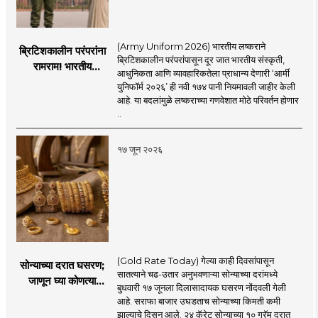
(Army Uniform 2026) भारतीय लष्कराने
ब्रिटिशकालीन परंपरांना
ब्रिटिशकालीन परंपरांपासून दूर जात भारतीय संस्कृती,
रामराम! भारतीय
आधुनिकता आणि व्यावहारिकतेला प्राधान्य देणारी ‘आर्मी
लष्कराची नवी ‘आर्मी
युनिफॉर्म २०२६’ ही नवी १७४ पानी नियमावली जाहीर केली
युनिफॉर्म २०२६’
आहे. या बदलांमुळे लष्कराच्या गणवेशात मोठे परिवर्तन होणार
नियमावली लागू
..
१७ जून २०२६
(Gold Rate Today) गेल्या काही दिवसांपासून
सोन्याच्या दरात घसरण;
सातत्याने चढ-उतार अनुभवणाऱ्या सोन्याच्या दरांमध्ये
जाणून घ्या कोणत्या
बुधवारी १७ जूनला दिलासादायक घसरण नोंदवली गेली
शहरात काय दर?
आहे. सराफा बाजार उघडताच सोन्याच्या किमती कमी
झाल्याचे दिसून आले. २४ कॅरेट सोन्याच्या १० ग्रॅम दरात