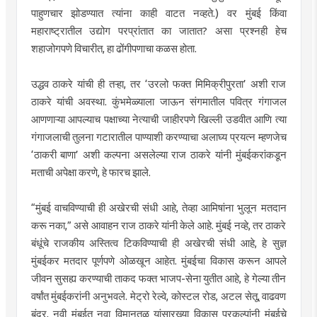
पाहुणचार झोडण्यात त्यांना काही वाटत नव्हते.) वर मुंबई किंवा
महाराष्ट्रातील उद्योग परप्रांतात का जातात? असा प्रश्नही हेच
शहाजोगपणे विचारीत, हा ढोंगीपणाचा कळस होता.
उद्धव ठाकरे यांची ही तऱ्हा, तर ‌‘उरलो फक्त मिमिक्रीपुरता‌’ अशी राज
ठाकरे यांची अवस्था. कुंभमेळ्याला जाऊन संगमातील पवित्र गंगाजल
आणणाऱ्या आपल्याच पक्षाच्या नेत्याची जाहीरपणे खिल्ली उडवीत आणि त्या
गंगाजलाची तुलना गटारातील पाण्याशी करण्याचा अलाघ्य प्रयत्न म्हणजेच
‌‘ठाकरी बाणा‌’ अशी कल्पना असलेल्या राज ठाकरे यांनी मुंबईकरांकडून
मताची अपेक्षा करणे, हे फारच झाले.
“मुंबई वाचविण्याची ही अखेरची संधी आहे, तेव्हा आमिषांना भुलून मतदान
करू नका,” असे आवाहन राज ठाकरे यांनी केले आहे. मुंबई नव्हे, तर ठाकरे
बंधूंचे राजकीय अस्तित्व टिकविण्याची ही अखेरची संधी आहे, हे सुज्ञ
मुंबईकर मतदार पूर्णपणे ओळखून आहेत. मुंबईचा विकास करून आपले
जीवन सुसह्य करण्याची ताकद फक्त भाजप-सेना युतीत आहे, हे गेल्या तीन
वर्षांत मुंबईकरांनी अनुभवले. मेट्रो रेल्वे, कोस्टल रोड, अटल सेतू, वाढवण
बंदर, नवी मुंबईत नवा विमानतळ यांसारख्या विकास प्रकल्पांनी मुंबईचे