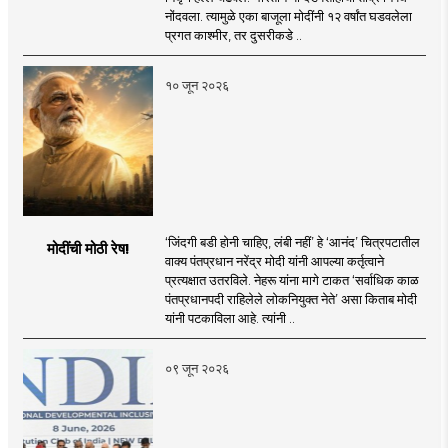
नोंदवला. त्यामुळे एका बाजूला मोदींनी १२ वर्षांत घडवलेला
प्रगत काश्मीर, तर दुसरीकडे ..
१० जून २०२६
‘जिंदगी बडी होनी चाहिए, लंबी नहीं’ हे ‘आनंद’ चित्रपटातील
मोदींची मोठी रेष!
वाक्य पंतप्रधान नरेंद्र मोदी यांनी आपल्या कर्तृत्वाने
प्रत्यक्षात उतरविले. नेहरू यांना मागे टाकत ‘सर्वाधिक काळ
पंतप्रधानपदी राहिलेले लोकनियुक्त नेते’ असा किताब मोदी
यांनी पटकाविला आहे. त्यांनी ..
०९ जून २०२६