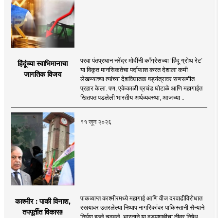
परवा पंतप्रधान नरेंद्र मोदींनी काँग्रेसच्या ‘हिंदू ग्रोथ रेट’
हिंदूंच्या स्वाभिमानाचा
या विकृत मानसिकतेचा पर्दाफाश करत देशाला कमी
जागतिक विजय
लेखण्याच्या त्यांच्या देशविघातक षड्यंत्रावर सणसणीत
प्रहार केला. पण, एकेकाळी प्रचंड घोटाळे आणि महागाईत
खितपत पडलेली भारतीय अर्थव्यवस्था, आजच्या ..
११ जून २०२६
पाकव्याप्त काश्मीरमध्ये महागाई आणि वीज दरवाढीविरोधात
काश्मीर : पाकी विनाश,
रस्त्यावर उतरलेल्या निष्पाप नागरिकांवर पाकिस्तानी सैन्याने
तपपूर्तीत विकास!
निर्घृण हल्ले चढवले. भारताने या दडपशाहीचा तीव्र निषेध