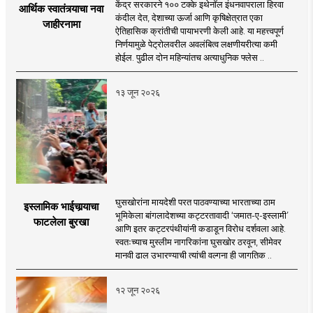
केंद्र सरकारने १०० टक्के इथेनॉल इंधनवापराला हिरवा
आर्थिक स्वातंत्र्याचा नवा
कंदील देत, देशाच्या ऊर्जा आणि कृषिक्षेत्रात एका
जाहीरनामा
ऐतिहासिक क्रांतीची पायाभरणी केली आहे. या महत्त्वपूर्ण
निर्णयामुळे पेट्रोलवरील अवलंबित्व लक्षणीयरीत्या कमी
होईल. पुढील दोन महिन्यांतच अत्याधुनिक फ्लेस ..
१३ जून २०२६
घुसखोरांना मायदेशी परत पाठवण्याच्या भारताच्या ठाम
इस्लामिक भाईचार्‍याचा
भूमिकेला बांगलादेशच्या कट्टरतावादी ‘जमात-ए-इस्लामी’
फाटलेला बुरखा
आणि इतर कट्टरपंथीयांनी कडाडून विरोध दर्शवला आहे.
स्वतःच्याच मुस्लीम नागरिकांना घुसखोर ठरवून, सीमेवर
मानवी ढाल उभारण्याची त्यांची वल्गना ही जागतिक ..
१२ जून २०२६