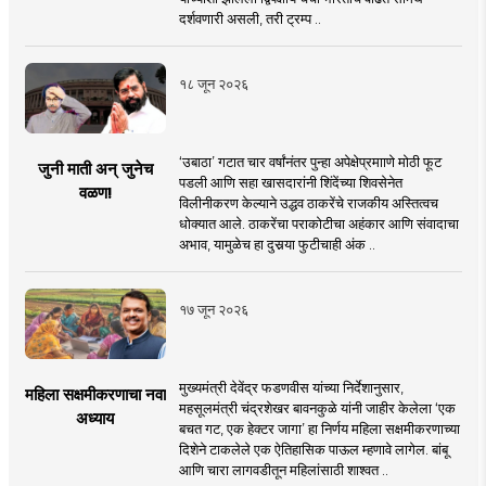
दर्शवणारी असली, तरी ट्रम्प ..
१८ जून २०२६
‘उबाठा’ गटात चार वर्षांनंतर पुन्हा अपेक्षेप्रमााणे मोठी फूट
जुनी माती अन् जुनेच
पडली आणि सहा खासदारांनी शिंदेंच्या शिवसेनेत
वळण!
विलीनीकरण केल्याने उद्धव ठाकरेंचे राजकीय अस्तित्वच
धोक्यात आले. ठाकरेंचा पराकोटीचा अहंकार आणि संवादाचा
अभाव, यामुळेच हा दुसर्‍या फुटीचाही अंक ..
१७ जून २०२६
मुख्यमंत्री देवेंद्र फडणवीस यांच्या निर्देशानुसार,
महिला सक्षमीकरणाचा नवा
महसूलमंत्री चंद्रशेखर बावनकुळे यांनी जाहीर केलेला ‘एक
अध्याय
बचत गट, एक हेक्टर जागा’ हा निर्णय महिला सक्षमीकरणाच्या
दिशेने टाकलेले एक ऐतिहासिक पाऊल म्हणावे लागेल. बांबू
आणि चारा लागवडीतून महिलांसाठी शाश्वत ..