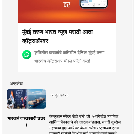
मुंबई तरुण भारत न्यूज मराठी आता
व्हॉट्सॲपवर
कृतिशील वाचकांचे कृतिशील दैनिक 'मुंबई तरुण
भारत'चं व्हॉट्सअप चॅनल फॉलो करा!
अग्रलेख
१९ जून २०२६
पंतप्रधान नरेंद्र मोदी यांनी 'जी- ७ परिषदेत जागतिक
भारताचे वास्तववादी उत्तर
आर्थिक विकासाचे नवे प्रारूप मांडताना, सागरी सुरक्षेचा
!
महत्त्वाचा मुद्दा उपस्थित केला. तसेच राष्ट्राध्यक्ष ट्रम्प
यांच्याशी झालेली द्विपक्षीय चर्चा भारताचे वाढते सामर्थ