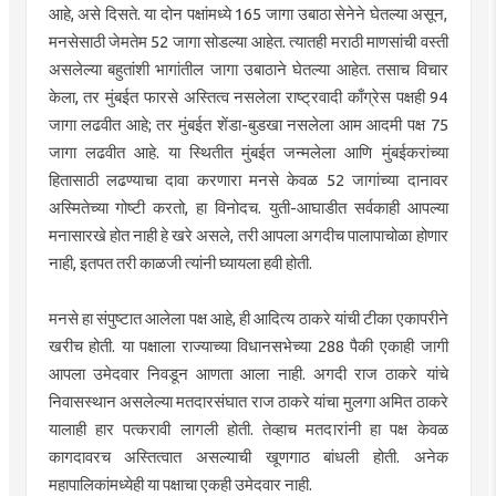
आहे, असे दिसते. या दोन पक्षांमध्ये 165 जागा उबाठा सेनेने घेतल्या असून,
मनसेसाठी जेमतेम 52 जागा सोडल्या आहेत. त्यातही मराठी माणसांची वस्ती
असलेल्या बहुतांशी भागांतील जागा उबाठाने घेतल्या आहेत. तसाच विचार
केला, तर मुंबईत फारसे अस्तित्व नसलेला राष्ट्रवादी काँग्रेस पक्षही 94
जागा लढवीत आहे; तर मुंबईत शेंडा-बुडखा नसलेला आम आदमी पक्ष 75
जागा लढवीत आहे. या स्थितीत मुंबईत जन्मलेला आणि मुंबईकरांच्या
हितासाठी लढण्याचा दावा करणारा मनसे केवळ 52 जागांच्या दानावर
अस्मितेच्या गोष्टी करतो, हा विनोदच. युती-आघाडीत सर्वकाही आपल्या
मनासारखे होत नाही हे खरे असले, तरी आपला अगदीच पालापाचोळा होणार
नाही, इतपत तरी काळजी त्यांनी घ्यायला हवी होती.
मनसे हा संपुष्टात आलेला पक्ष आहे, ही आदित्य ठाकरे यांची टीका एकापरीने
खरीच होती. या पक्षाला राज्याच्या विधानसभेच्या 288 पैकी एकाही जागी
आपला उमेदवार निवडून आणता आला नाही. अगदी राज ठाकरे यांचे
निवासस्थान असलेल्या मतदारसंघात राज ठाकरे यांचा मुलगा अमित ठाकरे
यालाही हार पत्करावी लागली होती. तेव्हाच मतदारांनी हा पक्ष केवळ
कागदावरच अस्तित्वात असल्याची खूणगाठ बांधली होती. अनेक
महापालिकांमध्येही या पक्षाचा एकही उमेदवार नाही.