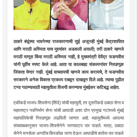
ठाकरे बंधूंच्या भावनेच्या राजकारणाची सुई अजूनही मुंबई केंद्रशासित
आणि मराठी अस्मिता याच मुद्द्यांवर अडकली असली; तरी ठाकरे म्हणजे
मराठी माणूस किंवा मराठी अस्मिता नाही, हे मुख्यमंत्री देवेंद्र फडणवीस
यांनी पूर्वीच स्पष्ट केले आहे. आता या कालबाह्य संकल्पनांवर निवडणूक
जिंकता येणार नाही. मुंबई वाचवायची म्हणजे काय करायचे, ते फडणवीस
सरकारने अनेक विकास प्रकल्प राबवून दाखवून दिले आहे. त्याचा पुढील
टप्पा गाठण्यासाठी महायुतीला विजयी करण्यास मुंबईकर कटिबद्ध आहेत.
एकीकडे भाजप-शिवसेना (शिंदे) यांची महायुती, तर दुसरीकडे उबाठा सेना व
महाराष्ट्र नवनिर्माण सेना यांची आघाडी अशा दोन प्रमुख गटांमध्ये मुंबई
महापालिकेची निवडणूक लढविली जाणार आहे. महायुतीमध्ये आपल्या
संख्याबळानुसार भाजप-शिवसेनेने जागावाटप पार पाडले. मात्र, उबाठा
सेनेने मनसेला अगदीच किरकोळ जागा देऊन आघाडीचे कर्तव्य पार पाडले