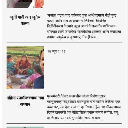
‘उबाठा’ गटात चार वर्षांनंतर पुन्हा अपेक्षेप्रमााणे मोठी फूट
जुनी माती अन् जुनेच
पडली आणि सहा खासदारांनी शिंदेंच्या शिवसेनेत
वळण!
विलीनीकरण केल्याने उद्धव ठाकरेंचे राजकीय अस्तित्वच
धोक्यात आले. ठाकरेंचा पराकोटीचा अहंकार आणि संवादाचा
अभाव, यामुळेच हा दुसर्‍या फुटीचाही अंक ..
१७ जून २०२६
मुख्यमंत्री देवेंद्र फडणवीस यांच्या निर्देशानुसार,
महिला सक्षमीकरणाचा नवा
महसूलमंत्री चंद्रशेखर बावनकुळे यांनी जाहीर केलेला ‘एक
अध्याय
बचत गट, एक हेक्टर जागा’ हा निर्णय महिला सक्षमीकरणाच्या
दिशेने टाकलेले एक ऐतिहासिक पाऊल म्हणावे लागेल. बांबू
आणि चारा लागवडीतून महिलांसाठी शाश्वत ..