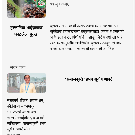
१३ जून २०२६
घुसखोरांना मायदेशी परत पाठवण्याच्या भारताच्या ठाम
इस्लामिक भाईचार्‍याचा
भूमिकेला बांगलादेशच्या कट्टरतावादी ‘जमात-ए-इस्लामी’
फाटलेला बुरखा
आणि इतर कट्टरपंथीयांनी कडाडून विरोध दर्शवला आहे.
स्वतःच्याच मुस्लीम नागरिकांना घुसखोर ठरवून, सीमेवर
मानवी ढाल उभारण्याची त्यांची वल्गना ही जागतिक ..
जरुर वाचा
'समाजव्रती' हभप सुयोग आपटे
संघकार्य, बँकिंग, संगीत अन्
कीर्तनाच्या माध्यमातून
समाजप्रबोधनाचा वसा
जपणारे वसईतील एक आदर्श
व्यक्तिमत्त्व, 'समाजव्रती' हभप
सुयोग आपटे यांचा
जीवनप्रवास.....