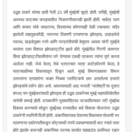
उद्धव ठाकरे यांच्या हाती गेली 25 वर्षे मुंबईची सूत्रे होती. तरीही, मुंबईची
अवस्था फाटक्या कपड्यातील भिकारणीसारखी झाली होती. सर्वत्र घाण
आणि कचरा यांचे साम्राज्य, दिवसाच्या कोणत्याही वेळी रस्त्यावर सदैव
झालेली वाहतुककोंडी, नवनव्या ठिकाणी उगवणाऱ्या झोपड्या, उखडलेले
पदपथ, खड्डेयुक्त रस्ते आणि परप्रांतीयांची बेसुमार आवक यांनी मुंबईचे
रूपांतर एका विशाल झोपडपट्टीत झाले होते. मुंबईतील गिरणी कामगार
किंवा झोपडपट्टीवासीयांना घरे देण्याचा एकही प्रकल्प त्यांना पूर्ण करता
आलेला नाही. जेथे केला, तेथे भ्रष्टाचार मात्र काटेकोरपणे केला, हे
पत्राचाळीच्या विकासातून दिसून आले. मुंबई विमानतळावर विमान
उतरताना प्रवाशांना फक्त निळ्या प्लास्टिकचे छत असलेल्या हजारो
झोपड्यांचे दर्शन होत असे. आपल्यासाठी आठ मजली ‌‘मातोश्री‌’चा दुसरा
बंगला; पण मुंबईकरांसाठी झोपड्या ही उद्धव ठाकरेंच्या मुंबई महापालिकेतील
सत्तेची कमाई होती. दगाबाजीने मुख्यमंत्रिपद पटकाविल्यावर तरी मुंबईचा
विकास करण्याचे सोडून मुंबईसह राज्यातील सर्व विकास योजनांना उद्धव
ठाकरेंनी स्थगिती दिली होती. अंबानींसारख्या देशाच्या विकासात मोलाची भर
घालणाऱ्या उद्योगपतीकडून कोट्यवधी रुपये उकळण्यासाठी कट रचले जात
होते (इतके करूनही अंबानींच्या घरच्या कार्यात सहकुटुंब उपस्थित राहून