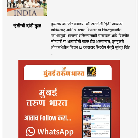
मुळातच कमजोर पायावर उभी असलेली ‌‘इंडी‌’ आघाडी
‘इंडी‌’ची दांडी गुल!
तामिळनाडू आणि प. बंगाल विधानसभा निवडणुकांतील
पराभवामुळे, आपल्या अस्तित्वासाठी चाचपडत आहे. दिल्लीत
सोमवारी या आघाडीची बैठक होत असतानाच, तृणमूलचे
लोकसभेतील निदान 12 खासदार केंद्रीय मंत्री भूपेंद्र सिंह
..