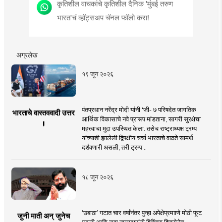
कृतिशील वाचकांचे कृतिशील दैनिक 'मुंबई तरुण
भारत'चं व्हॉट्सअप चॅनल फॉलो करा!
अग्रलेख
१९ जून २०२६
पंतप्रधान नरेंद्र मोदी यांनी 'जी- ७ परिषदेत जागतिक
भारताचे वास्तववादी उत्तर
आर्थिक विकासाचे नवे प्रारूप मांडताना, सागरी सुरक्षेचा
!
महत्त्वाचा मुद्दा उपस्थित केला. तसेच राष्ट्राध्यक्ष ट्रम्प
यांच्याशी झालेली द्विपक्षीय चर्चा भारताचे वाढते सामर्थ
दर्शवणारी असली, तरी ट्रम्प ..
१८ जून २०२६
‘उबाठा’ गटात चार वर्षांनंतर पुन्हा अपेक्षेप्रमााणे मोठी फूट
जुनी माती अन् जुनेच
पडली आणि सहा खासदारांनी शिंदेंच्या शिवसेनेत