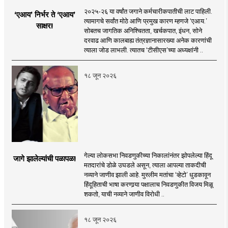
२०२५-२६ या वर्षांत जगाने कर्मचारीकपातीची लाट पाहिली.
‘एआय’ निर्भर ते ‘एआय’
त्यामागचे सर्वांत मोठे आणि प्रमुख कारण म्हणजे ‘एआय.’
साक्षर!
सोबतच जागतिक अनिश्चितता, खर्चकपात, इंधन, सोने
दरवाढ आणि कालबाह्य तंत्रज्ञानासारख्या अनेक कारणांची
त्याला जोड लाभली. त्यातच ‘टीसीएस’च्या अध्यक्षांनी ..
१८ जून २०२६
गेल्या लोकसभा निवडणुकीच्या निकालांनंतर झोपलेल्या हिंदू
जागे झालेल्यांची पळापळ!
मतदारांचे डोळे उघडले असून, त्याला आपल्या ताकदीची
नव्याने जाणीव झाली आहे. मुस्लीम मतांचा ‘व्हेटो’ धुडकावून
हिंदूहिताची भाषा करणार्‍या पक्षालाच निवडणुकीत विजय मिळू
शकतो, याची नव्याने जाणीव विरोधी ..
१८ जून २०२६