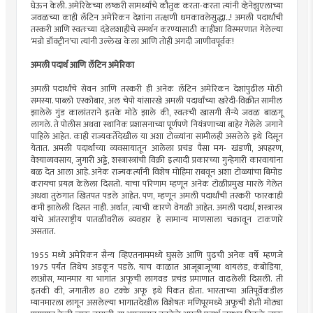
घेऊन केली. अमेरिकेच्या लष्करी सामर्थ्याचे कौतुक करता-करता त्यांनी व्हेनेझुएलाच्या
जवळच्या काही लॅटिन अमेरिकन देशांना तत्क्षणी धमकावलेसुद्धा...! अमली पदार्थांची
तस्करी आणि स्वतःच्या दंडेलशाहीचे समर्थन करण्यासाठी काहीशा विस्मरणात गेलेल्या
‌‘मन्रो डॉक्ट्रीन‌’चा त्यांनी उल्लेख केला आणि तोही अगदी जाणीवपूर्वक!
अमली पदार्थ आणि लॅटिन अमेरिका
अमली पदार्थांचे सेवन आणि तस्करी ही अनेक लॅटिन अमेरिकन देशांपुढील मोठी
समस्या. पाब्लो एस्कोबार, अल चेपो यांसारखे अमली पदार्थांच्या खरेदी-विक्रीत सामील
झालेले गुंड कालांतराने इतके मोठे झाले की, स्वतःची खासगी सैन्ये जवळ बाळगू
लागले. ते पोलीस अथवा स्थानिक प्रशासनाच्या पूर्णपणे नियंत्रणाच्या बाहेर गेलेले जगाने
पाहिले आहेत. काही राज्यकर्तेदेखील या अशा टोळ्यांना सामीलही असलेले इथे दिसून
येतात. अमली पदार्थांच्या व्यवसायातून आलेला प्रचंड पैसा मग- खंडणी, अपहरण,
वेश्याव्यवसाय, जुगारी अड्डे, शस्त्रास्त्रांची विक्री इत्यादी प्रकारच्या गुन्हेगारी कारवायांना
बळ देत आला आहे. अनेक राज्यकर्त्यांनी विशेष मोहिमा राबवून अशा टोळ्यांचा बिमोड
करायचा प्रयत्न केलेला दिसतो. याचा परिणाम म्हणून अनेक टोळीप्रमुख मारले गेलेत
अथवा तुरुंगात खितपत पडले आहेत. पण, म्हणून अमली पदार्थांची तस्करी फारकाही
कमी झालेली दिसत नाही. अर्थात, त्याची कारणे वेगळी आहेत. अमली पदार्थ, शस्त्रास्त्र
यांचे आंतरराष्ट्रीय पातळीवरील व्यवहार हे सामान्य माणसाला चक्रावून टाकणारे
असतात.
1955 मध्ये अमेरिकन सैन्य व्हिएतनाममध्ये घुसले आणि पुढची अनेक वर्षे म्हणजे
1975 पर्यंत तिथेच अडकून पडले. याच काळात आजूबाजूच्या थायलंड, कंबोडिया,
लाओस, म्यानमार या भागांत अफूची लागवड प्रचंड प्रमाणात वाढलेली दिसली. ती
इतकी की, जगातील 80 टक्के अफू इथे पिकत होता. भारताच्या अतिपूर्वेकडील
म्यानमारला लागून असलेल्या भागातदेखील विशेषतः मणिपूरमध्ये अफूची शेती मोठ्या