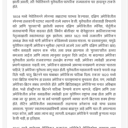
झाली असली, तरी नेपोलियनने युरोपातील पारंपरिक राज्यसत्तांना पार हादरवून टाकले
होते.
1808 मध्ये नेपोलियनने स्पेनच्या सम्राटाचा पराभव केल्यावर, दक्षिण अमेरिकेतील
स्पेनच्या हस्तकांनी पटापट स्वतःची राज्ये स्थापन केली. युरोपातील लोकशाही विचारांचे
वारे आणि ‌‘युएसए‌’ची झालेली स्थापना दक्षिण अमेरिकेतील स्पॅनिश, पोर्तुगीज
सत्ताधाऱ्यांची चिंता वाढवत होती. सिमॉन बॉलीव्हर या व्हेनेझुएलन क्रांतिकारकाच्या
नेतृत्वाखाली स्वातंत्र्यलढा सुरू झालेला. अशात 1823 मध्ये तत्कालीन अमेरिकन
अध्यक्ष जेम्स मन्रो यांनी अमेरिकन काँग्रेसमध्ये प्रस्ताव मांडला. या प्रस्तावानुसार, यापुढे
युरोपियन राष्ट्रांनी अमेरिकन भूमीवर (म्हणजे आजचे उत्तर आणि दक्षिण अमेरिका खंड)
नवीन वसाहती स्थापन करू नयेत. तसा प्रयत्न झाल्यास तो ‌‘युएसए‌’वरील हल्ला
समजला जाईल आणि त्याला त्यानुसार प्रत्युत्तर दिले जाईल. या बदल्यात अमेरिका
युरोपातील अंतर्गत राजकारणात हस्तक्षेप करणार नाही. अमेरिका त्यावेळी आजच्या
प्रमाणे महासत्ता नव्हती. पण, ‌‘अमेरिकन खंडामध्ये आमच्या मनाप्रमाणे कारभार चालला
पाहिजे,‌’ हे अमेरिका युरोपला सांगू पाहत होती. युरोपातील महासत्तांनी याकडे फारसे लक्ष
दिले नाही. परंतु, ब्रिटनने मात्र याबाबत अमेरिकेला पाठिंबा दिला. एकतर 1820 मध्ये
एका ब्रिटिश मंत्र्यानेच हा प्रस्ताव अमेरिकन परराष्ट्रमंत्र्यांना सुचवला होता. पण, त्यावेळी
अमेरिका-ब्रिटन संबंध ताणलेले होते आणि ब्रिटिशांबद्दल अमेरिकेच्या मनात अविश्वास
होता. ‌‘मन्रो डॉक्ट्रीन‌’ला ब्रिटनने पाठिंबा देण्याचे कारण म्हणजे, दक्षिण आणि उत्तर
अमेरिकेतील अनेक वसाहतींवर त्यावेळी इतर युरोपियन राष्ट्रांचा ताबा होता आणि हा
ताबा जर दूर झाला, तर या सर्व भागांशी मुक्तपणे व्यापार करणे ब्रिटनला शक्य होणार
होते. लॅटिन अमेरिकेतील स्वातंत्र्यासाठी लढणाऱ्या अनेकांना मन्रो यांचा प्रस्ताव
आवडला. ‌‘युएसए‌’ स्वातंत्र्यलढ्यांविषयी आस्था बाळगून आहे आणि यात ती आपल्याला
मदत करेल, अशी आशा त्यांना वाटू लागली. प्रत्यक्षात अमेरिकेने फारशी कुणाला मदत
केली नाही, हा इतिहास.