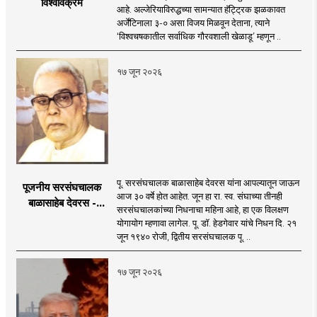
विश्वविक्रम
आहे. अल्जेरियाविरुद्धच्या सामन्यात हॅट्ट्रिक झळकावत
अर्जेंटिनाला ३-० असा विजय मिळवून देताना, त्याने
‘विश्वचषकातील सर्वाधिक गौरवशाली खेळाडू’ म्हणून ..
१७ जून २०२६
पू. सरसंघचालक बाळासाहेब देवरस यांना आपल्यातून जाऊन
पूजनीय सरसंघचालक
आज ३० वर्षे होत आहेत. जून हा रा. स्व. संघाच्या तीनही
बाळासाहेब देवरस -
सरसंघचालकांच्या निधनाचा महिना आहे, हा एक विलक्षण
द्रष्टा संघटक
योगायोग म्हणावा लागेल. पू. डॉ. हेडगेवार यांचे निधन दि. २१
जून १९४० रोजी, द्वितीय सरसंघचालक पू. ..
१७ जून २०२६