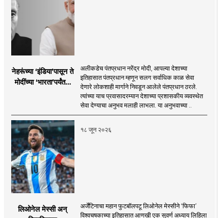
अलीकडेच पंतप्रधान नरेंद्र मोदी, आपल्या देशाच्या
नेहरूंच्या ‘इंडिया’पासून ते
इतिहासात पंतप्रधान म्हणून सलग सर्वाधिक काळ सेवा
मोदींच्या ‘भारता’पर्यंतचा
देणारे लोकशाही मार्गाने निवडून आलेले पंतप्रधान ठरले.
प्रवास...
त्यांच्या याच प्रवासादरम्यान देशाच्या प्रशासकीय व्यवस्थेत
सेवा देण्याचा अनुभव मलाही लाभला. या अनुभवाच्या ..
१८ जून २०२६
अर्जेंटिनाचा महान फुटबॉलपटू लिओनेल मेस्सीने ‘फिफा’
लिओनेल मेस्सी अन्
विश्वचषकाच्या इतिहासात आणखी एक सुवर्ण अध्याय लिहिला