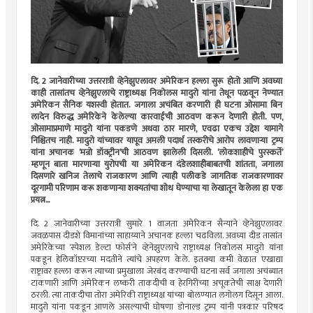
दि. 2 जानेवारीच्या उत्तररात्री व्हेनेझुएलावर अमेरिकन हल्ला सुरू होतो आणि अवघ्या
काही तासांतच व्हेनेझुएलाचे राष्ट्राध्यक्ष निकोलस मादुरो यांना तेथून पळवून नेण्यात
अमेरिकन सैनिक यशस्वी होतात. जगाला अचंबित करणारी ही घटना ओसामा बिन
लादेन विरुद्ध अमेरिकेने केलेल्या कारवाईची आठवण करून देणारी होती. पण,
ओसामाप्रमाणे मादुरो यांना पकडणे अथवा ठार मारणे, एवढा एकच उद्देश यामागे
निश्चितच नाही. मादुरो यांच्यावर यापूव अमली पदार्थ तस्करीचे आरोप लावणाऱ्या ट्रम्प
यांना अचानक ‌‘मन्रो डॉक्ट्रीन‌’ची आठवण झालेली दिसली. ‌‘लोकशाहीचे पुरस्कर्ते‌’
म्हणून बाता मारणाऱ्या युरोपची या अमेरिकन दंडेलशाहीबाबतची शांतता, जगाला
दिसणारे खनिज तेलाचे राजकारण आणि त्याही पलीकडे जागतिक राजकारणावर
दूरगामी परिणाम करू शकणाऱ्या शक्यतांचा शोध घेण्याचा या लेखातून केलेला हा एक
प्रयत्न...
दि. 2 जानेवारीच्या उत्तररात्री सुमारे 1 वाजता अमेरिकन सैन्याने व्हेनेझुएलावर
जवळपास दीडशे विमानांच्या साहाय्याने अचानक हल्ला चढविला. अवघ्या दीड तासांत
अमेरिकेच्या ‌‘स्पेशल डेल्टा फोर्स‌’ने व्हेनेझुएलाचे राष्ट्राध्यक्ष निकोलस मादुरो यांना
पकडून हेलिकॉप्टरच्या मदतीने त्यांचे अपहरण केले. इतक्या कमी वेळात एखाद्या
राष्ट्रावर हल्ला करून त्याच्या प्रमुखाला जेरबंद करण्याची घटना सर्व जगाला अचंब्यात
टाकणारी आणि अमेरिकन लष्करी ताकदीची व हेरगिरीच्या अचूकतेची साक्ष देणारी
ठरली. त्या ताकदीचा तोरा अमेरिकी राष्ट्राध्यक्ष यांच्या बोलण्यात लगोलग दिसून आला.
मादुरो यांना पकडून आणले असल्याची घोषणा डोनाल्ड ट्रम्प यांनी पत्रकार परिषद