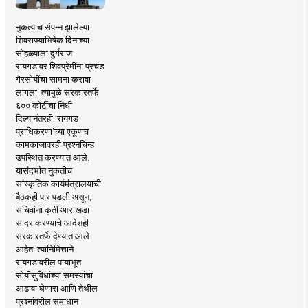
नुकत्याच संपन्न झालेल्या
शिवराज्याभिषेक दिनाच्या
सोहळ्याला दुर्गराज
रायगडावर शिवप्रेमींना प्रचंड
गैरसोयींचा सामना करावा
लागला. त्यामुळे सरकारतर्फे
६०० कोटींचा निधी
दिल्यानंतरही ‘रायगड
प्राधिकरणा’च्या एकूणच
कामकाजावरही प्रश्नचिन्ह
उपस्थित करण्यात आले.
यासंदर्भात नुकतीच
सांस्कृतिक कार्यमंत्रालयाची
बैठकही पार पडली असून,
सचिवांना कृती आराखडा
सादर करण्याचे आदेशही
सरकारतर्फे देण्यात आले
आहेत. त्यानिमित्ताने
रायगडावरील पायाभूत
सोयीसुविधांच्या समस्यांचा
आढावा घेणारा आणि तेथील
प्रश्नांवरील समाधान