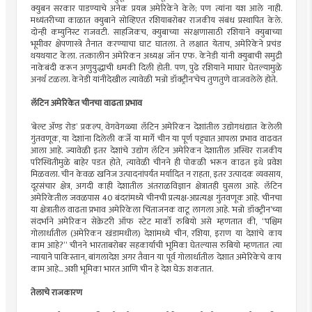
क्युबन सरकार पाडण्याचे अनेक प्रयत्न अमेरिकेने केले; पण त्यांना यश आले नाही.
मध्यंतरीच्या काळात क्युबाने सोव्हिएत रशियाबरोबर राजकीय संबंध प्रस्थापित केले.
दोन्ही कम्युनिस्ट राजवटी. साहजिकच, क्युबाच्या संरक्षणासाठी रशियाने क्युबाच्या
भूमीवर क्षेपणास्त्रे तैनात करण्याचा घाट घातला. ते लक्षात येताच, अमेरिकेने प्रचंड
थयथयाट केला. तत्कालीन अमेरिकन अध्यक्ष जॉन एफ. केनेडी यांनी क्युबाची समुद्री
नाकेबंदी करून अणुयुद्धाची धमकी दिली होती. पण, पुढे रशियाने माघार घेतल्यामुळे
अनर्थ टळला. केनेडी यांनीदेखील त्यावेळी ‌‘मन्रो डॉक्ट्रीन‌’चेच तुणतुणे वाजवलेले होते.
लॅटिन अमेरिकेत चीनचा वाढता प्रभाव
‌‘बेल्ट ॲण्ड रोड‌’ प्रकल्प, वेगवेगळ्या लॅटिन अमेरिकन देशांतील उद्योगधंद्यात केलेली
गुंतवणूक, या देशांना दिलेली कर्जे या मार्गे चीन या पूर्ण पट्ट्यात आपला प्रभाव वाढवत
आला आहे. ज्यावेळी इतर देशांचे उद्योग लॅटिन अमेरिकन देशातील अस्थिर राजकीय
परिस्थितीमुळे बाहेर पडत होते, त्यावेळी चीनने ही पोकळी भरून काढत इथे प्रवेश
मिळवला. चीन केवळ खनिज उत्पादनांपर्यंत मर्यादित न राहता, इतर उत्पादक व्यवसाय,
दूरसंचार क्षेत्र, अगदी काही देशातील अंतराळविज्ञान क्षेत्रातही घुसला आहे. लॅटिन
अमेरिकेतील जवळपास 40 बंदरांमध्ये चीनची प्रत्यक्ष-अप्रत्यक्ष गुंतवणूक आहे. चीनचा
या क्षेत्रातील वाढता प्रभाव अमेरिकेला चिंताजनक वाटू लागला आहे. ‌‘मन्रो डॉक्ट्रीन‌’च्या
संदर्भाने अमेरिकन सेक्रेटरी ऑफ स्टेट मार्को रुबियो असे म्हणतात की, “पश्चिम
गोलार्धातील (अमेरिकन खंडामधील) देशांमध्ये चीन, रशिया, इराण या देशांचे काय
काम आहे?” चीनने भारताबरोबर सहकार्याची भूमिका घेतल्यास रुबियो म्हणतात त्या
न्यायाने पाकिस्तान, बांगलादेश अगर तैवान या पूर्व गोलार्धातील देशात अमेरिकेचे काय
काम आहे... अशी भूमिका भारत आणि चीन हे देश घेऊ शकतात.
तेलाचे राजकारण