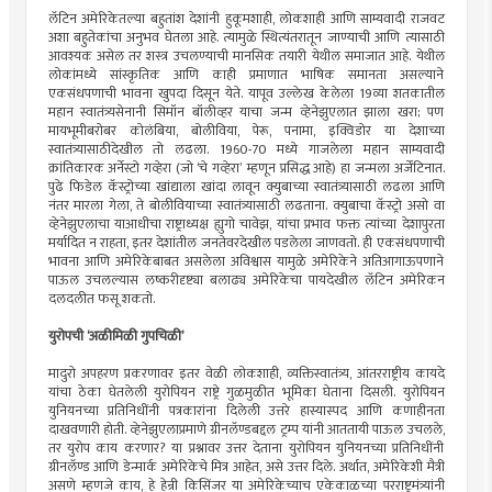
लॅटिन अमेरिकेतल्या बहुतांश देशांनी हुकूमशाही, लोकशाही आणि साम्यवादी राजवट
अशा बहुतेकांचा अनुभव घेतला आहे. त्यामुळे स्थित्यंतरातून जाण्याची आणि त्यासाठी
आवश्यक असेल तर शस्त्र उचलण्याची मानसिक तयारी येथील समाजात आहे. येथील
लोकांमध्ये सांस्कृतिक आणि काही प्रमाणात भाषिक समानता असल्याने
एकसंधपणाची भावना खुपदा दिसून येते. यापूव उल्लेख केलेला 19व्या शतकातील
महान स्वातंत्र्यसेनानी सिमॉन बॉलीव्हर याचा जन्म व्हेनेझुएलात झाला खरा; पण
मायभूमीबरोबर कोलंबिया, बोलीविया, पेरू, पनामा, इक्विडोर या देशाच्या
स्वातंत्र्यासाठीदेखील तो लढला. 1960-70 मध्ये गाजलेला महान साम्यवादी
क्रांतिकारक अर्नेस्टो गव्हेरा (जो ‌‘चे गव्हेरा‌’ म्हणून प्रसिद्ध आहे) हा जन्मला अर्जेंटिनात.
पुढे फिडेल कॅस्ट्रोच्या खांद्याला खांदा लावून क्युबाच्या स्वातंत्र्यासाठी लढला आणि
नंतर मारला गेला, ते बोलीवियाच्या स्वातंत्र्यासाठी लढताना. क्युबाचा कॅस्ट्रो असो वा
व्हेनेझुएलाचा याआधीचा राष्ट्राध्यक्ष ह्युगो चावेझ, यांचा प्रभाव फक्त त्यांच्या देशापुरता
मर्यादित न राहता, इतर देशांतील जनतेवरदेखील पडलेला जाणवतो. ही एकसंधपणाची
भावना आणि अमेरिकेबाबत असलेला अविश्वास यामुळे अमेरिकेने अतिआगाऊपणाने
पाऊल उचलल्यास लष्करीदृष्ट्या बलाढ्य अमेरिकेचा पायदेखील लॅटिन अमेरिकन
दलदलीत फसू शकतो.
युरोपची ‌‘अळीमिळी गुपचिळी‌’
मादुरो अपहरण प्रकरणावर इतर वेळी लोकशाही, व्यक्तिस्वातंत्र्य, आंतरराष्ट्रीय कायदे
यांचा ठेका घेतलेली युरोपियन राष्ट्रे गुळमुळीत भूमिका घेताना दिसली. युरोपियन
युनियनच्या प्रतिनिधींनी पत्रकारांना दिलेली उत्तरे हास्यास्पद आणि कणाहीनता
दाखवणारी होती. व्हेनेझुएलाप्रमाणे ग्रीनलॅण्डबद्दल ट्रम्प यांनी आततायी पाऊल उचलले,
तर युरोप काय करणार? या प्रश्नावर उत्तर देताना युरोपियन युनियनच्या प्रतिनिधींनी
ग्रीनलॅण्ड आणि डेन्मार्क अमेरिकेचे मित्र आहेत, असे उत्तर दिले. अर्थात, अमेरिकेशी मैत्री
असणे म्हणजे काय, हे हेन्री किसिंजर या अमेरिकेच्याच एकेकाळच्या परराष्ट्रमंत्र्यांनी