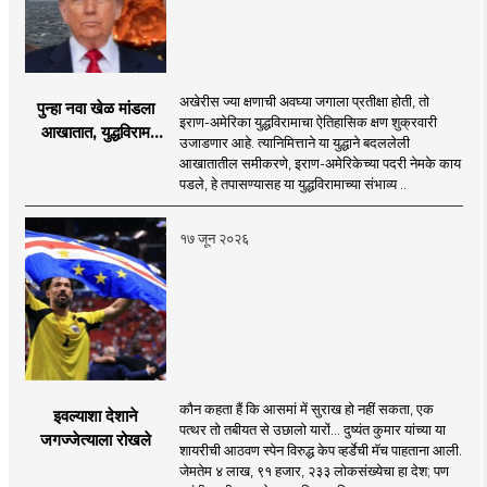
अखेरीस ज्या क्षणाची अवघ्या जगाला प्रतीक्षा होती, तो
पुन्हा नवा खेळ मांडला
इराण-अमेरिका युद्धविरामाचा ऐतिहासिक क्षण शुक्रवारी
आखातात, युद्धविराम
उजाडणार आहे. त्यानिमित्ताने या युद्धाने बदललेली
झाला!
आखातातील समीकरणे, इराण-अमेरिकेच्या पदरी नेमके काय
पडले, हे तपासण्यासह या युद्धविरामाच्या संभाव्य ..
१७ जून २०२६
कौन कहता हैं कि आसमां में सुराख हो नहीं सकता, एक
इवल्याशा देशाने
पत्थर तो तबीयत से उछालो यारों... दुष्यंत कुमार यांच्या या
जगज्जेत्याला रोखले
शायरीची आठवण स्पेन विरुद्ध केप व्हर्डेची मॅच पाहताना आली.
जेमतेम ४ लाख, ९१ हजार, २३३ लोकसंख्येचा हा देश; पण