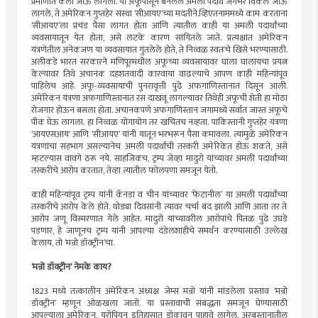
प्रमाणात केली जाऊ लागली. या अफूपासून बनलेले अमली पदार्थ जगभर विकले जाऊ
लागले, ते अमेरिकन गुप्तहेर संस्था ‌‘सीआयए‌’च्या मदतीने.व्हिएतनाममध्ये काम करताना
‌‘सीआयए‌’ला प्रचंड पैसा लागत होता आणि त्यातील काही या अमली पदार्थांच्या
व्यवसायातून येत होता, असे लटके कारण सांगितले जाते. प्रत्यक्षात अमेरिकन
यंत्रणेतील अनेकजण या व्यवसायात गुंतलेले होते, ते निव्वळ स्वतःचे खिसे भरण्यासाठी.
अलीकडे भारत सरकारने मणिपूरमधील अफूच्या व्यवसायावर घाला घालायचा प्रयत्न
केल्यावर तिथे अचानक दहशतवादी कारवाया वाढल्याचे आपण काही महिन्यांपूव
पाहिलेच आहे. अफू-व्यवसायाची पुनरावृत्ती पुढे अफगाणिस्तानात दिसून आली.
अमेरिकन यंत्रणा अफगाणिस्तानात रस दाखवू लागल्यावर तिथेही अफूची शेती हा मोठा
रोजगार होऊन बसला होता. अचानकपणे अफगाणिस्तान जगामध्ये सर्वात जास्त अफूचे
पीक घेऊ लागला. हा निव्वळ योगायोग तर खचितच नव्हता. पाकिस्तानी गुप्तहेर यंत्रणा
‌‘आयएसआय‌‘ आणि ‌‘सीआयए‌’ यांनी यातून भरभरून पैसा कमावला. त्यामुळे अमेरिकन
यंत्रणांचा सहभाग असल्यानेच अमली पदार्थांची तस्करी अमेरिकेत होऊ शकते, असे
म्हटल्यास वावगे ठरू नये. साहजिकच, ट्रम्प जेव्हा मादुरो यांच्यावर अमली पदार्थांच्या
तस्करीचे आरोप करतात, तेव्हा त्यातील फोलपणा समजून येतो.
काही महिन्यांपूव ट्रम्प यांनी कॅनडा व चीन यांच्यावर ‌‘फेंटानील‌’ या अमली पदार्थांच्या
तस्करीचे आरोप केले होते. थोड्या दिवसांनी त्यावर चर्चा बंद झाली आणि आता तर ते
आरोप जणू विस्मरणात गेले आहेत. मादुरो यांच्यावरील आरोपांचे पितळ पुढे उघडे
पडणार, हे जाणूनच ट्रम्प यांनी आपल्या दंडेलशाहीचे समर्थन करण्यासाठी उल्लेख
केलाय, तो ‌‘मन्रो डॉक्ट्रीन‌’चा.
‌‘मन्रो डॉक्ट्रीन‌’ नेमके काय?
1823 मध्ये तत्कालीन अमेरिकन अध्यक्ष जेम्स मन्रो यांनी मांडलेला प्रस्ताव ‌‘मन्रो
डॉक्ट्रीन‌’ म्हणून ओळखला जातो. या प्रस्तावाची संबद्धता समजून घेण्यासाठी
आपल्याला अमेरिकन, युरोपियन इतिहासात डोकावून पाहावे लागेल. अरबस्तानातील