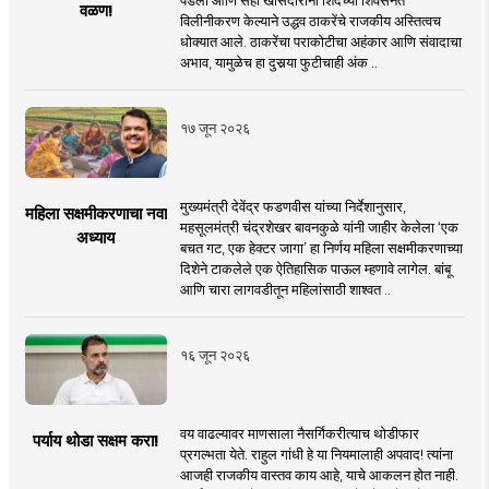
वळण!
विलीनीकरण केल्याने उद्धव ठाकरेंचे राजकीय अस्तित्वच
धोक्यात आले. ठाकरेंचा पराकोटीचा अहंकार आणि संवादाचा
अभाव, यामुळेच हा दुसर्‍या फुटीचाही अंक ..
१७ जून २०२६
मुख्यमंत्री देवेंद्र फडणवीस यांच्या निर्देशानुसार,
महिला सक्षमीकरणाचा नवा
महसूलमंत्री चंद्रशेखर बावनकुळे यांनी जाहीर केलेला ‘एक
अध्याय
बचत गट, एक हेक्टर जागा’ हा निर्णय महिला सक्षमीकरणाच्या
दिशेने टाकलेले एक ऐतिहासिक पाऊल म्हणावे लागेल. बांबू
आणि चारा लागवडीतून महिलांसाठी शाश्वत ..
१६ जून २०२६
वय वाढल्यावर माणसाला नैसर्गिकरीत्याच थोडीफार
पर्याय थोडा सक्षम करा!
प्रगल्भता येते. राहुल गांधी हे या नियमालाही अपवाद! त्यांना
आजही राजकीय वास्तव काय आहे, याचे आकलन होत नाही.