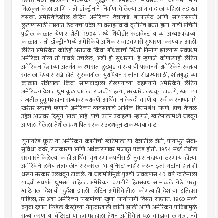
1846 मध्ये झालेल्या मेक्सिकन युद्धानंतर अमेरिकेने मेक्सिकोचा बराचसा भाग
गिळंकृत केला आणि ‌‘मन्रो डॉक्ट्रीन‌’ने निर्माण केलेल्या आशावादाला पहिला तडाखा
बसला. अमेरिकेदेखील लॅटिन अमेरिकन देशांकडे बाजारपेठ आणि साधनसंपत्ती
लुटण्यासाठी ताब्यात ठेवायचा प्रदेश या वसाहतवादी वृत्तीनेच बघत होता, याची प्रचिती
पुढील काळात येणार होती. 1904 मध्ये थियोडोर रुझवेल्ट यांच्या अध्यक्षपदाच्या
काळात ‌‘मन्रो डॉक्ट्रीन‌’मध्ये अमेरिकेचे अधिकार वाढवणारी सुधारणा करण्यात आली.
लॅटिन अमेरिकेत कोठेही अराजक किंवा गोंधळाची स्थिती निर्माण झाल्यास सर्वप्रथम
अमेरिका योग्य ती पावले उचलेल, अशी ही सुधारणा. हे म्हणजे कोणत्याही लॅटिन
अमेरिकन देशाच्या अंतर्गत कारभारात लुडबुड करण्याची परवानगी अमेरिकेने स्वतःच
स्वतःला देण्यासारखे होते. सुरुवातीला युरोपियन सत्तांना रोखण्यासाठी, शीतयुद्धाच्या
काळात रशियाला किंवा साम्यवादाला रोखण्याच्या बहाण्याने अमेरिकेने लॅटिन
अमेरिकन देशात धुमाकूळ घातला. राजकीय हत्या, सरकारे उलथवून टाकणे, स्वतःच्या
मजतील हुकूमशहांना राज्यावर बसवणे, आर्थिक नाकेबंदी करणे या सर्व कारनाम्यांमागे
खरेतर स्वतःचे म्हणजे अमेरिकन व्यवसायांचे आर्थिक हितसंबंध जपणे, हाच केवळ
उद्देश आजवर दिसून आला आहे. याचे उत्तम उदाहरण म्हणजे, ग्वाटेमालामध्ये घडवून
आणला गेलेला, तेथील प्रस्थापित सरकार उलथवून टाकण्याचा कट.
‌‘युनायटेड फ्रूट‌’ या अमेरिकन कंपनीची ग्वाटेमाला या देशातील शेती, पायाभूत सेवा-
सुविधा, बंदरे, राजकारण आणि अर्थकारणावर मजबूत पकड होती. 1954 मध्ये तेथील
सरकारने केलेल्या काही आर्थिक सुधारणा कंपनीसाठी नुकसानदायक ठरणाऱ्या होत्या.
अमेरिकेने लगेच तत्कालीन सरकारला ‌‘कम्युनिस्ट‌’ जाहीर करून इतर गटांना हाताशी
धरून सरकार उलथवून टाकले. या घडामोडींमुळे पुढची जवळपास 40 वर्षे ग्वाटेमाला
यादवी संघर्षात धुमसत राहिला. अमेरिकन कंपनीचे हितसंबंध सांभाळले गेले. परंतु,
ग्वाटेमाला देशाची दुर्दशा झाली. लॅटिन अमेरिकेतील कोणत्याही देशाचा इतिहास
पाहिला, तर अशा अमेरिकन जखमांच्या खुणा जागोजागी दिसत राहतात. 1960 मध्ये
क्युबा देशात फिडेल कॅस्ट्रोच्या नेतृत्वाखाली क्रांती झाली आणि अमेरिकन पाठिंबामुळे
राज्य करणाऱ्या बॅटिस्टा या हुकूमशहाला तेथून अमेरिकेत पळ काढावा लागला. नवे