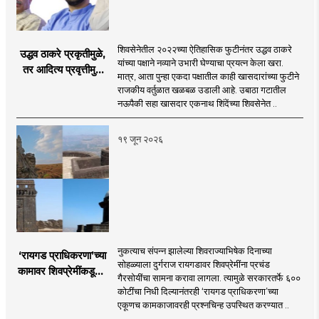
शिवसेनेतील २०२२च्या ऐतिहासिक फुटीनंतर उद्धव ठाकरे
उद्धव ठाकरे प्रकृतीमुळे,
यांच्या पक्षाने नव्याने उभारी घेण्याचा प्रयत्न केला खरा.
तर आदित्य प्रवृत्तीमुळे
मात्र, आता पुन्हा एकदा पक्षातील काही खासदारांच्या फुटीने
मागे पडले : सुशील
राजकीय वर्तुळात खळबळ उडाली आहे. उबाठा गटातील
कुलकर्णी
नऊपैकी सहा खासदार एकनाथ शिंदेंच्या शिवसेनेत ..
१९ जून २०२६
नुकत्याच संपन्न झालेल्या शिवराज्याभिषेक दिनाच्या
‘रायगड प्राधिकरणा’च्या
सोहळ्याला दुर्गराज रायगडावर शिवप्रेमींना प्रचंड
कामावर शिवप्रेमींकडूनच
गैरसोयींचा सामना करावा लागला. त्यामुळे सरकारतर्फे ६००
प्रश्नचिन्ह का?
कोटींचा निधी दिल्यानंतरही ‘रायगड प्राधिकरणा’च्या
एकूणच कामकाजावरही प्रश्नचिन्ह उपस्थित करण्यात ..