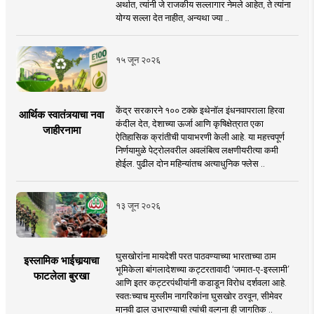
अर्थात, त्यांनी जे राजकीय सल्लागार नेमले आहेत, ते त्यांना
योग्य सल्ला देत नाहीत, अन्यथा ज्या ..
१५ जून २०२६
केंद्र सरकारने १०० टक्के इथेनॉल इंधनवापराला हिरवा
आर्थिक स्वातंत्र्याचा नवा
कंदील देत, देशाच्या ऊर्जा आणि कृषिक्षेत्रात एका
जाहीरनामा
ऐतिहासिक क्रांतीची पायाभरणी केली आहे. या महत्त्वपूर्ण
निर्णयामुळे पेट्रोलवरील अवलंबित्व लक्षणीयरीत्या कमी
होईल. पुढील दोन महिन्यांतच अत्याधुनिक फ्लेस ..
१३ जून २०२६
घुसखोरांना मायदेशी परत पाठवण्याच्या भारताच्या ठाम
इस्लामिक भाईचार्‍याचा
भूमिकेला बांगलादेशच्या कट्टरतावादी ‘जमात-ए-इस्लामी’
फाटलेला बुरखा
आणि इतर कट्टरपंथीयांनी कडाडून विरोध दर्शवला आहे.
स्वतःच्याच मुस्लीम नागरिकांना घुसखोर ठरवून, सीमेवर
मानवी ढाल उभारण्याची त्यांची वल्गना ही जागतिक ..