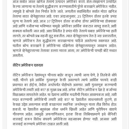
आज सर्वात जास्त खनिज तेलाचे उत्पादन अमेरिका करते. शेल-तंत्रज्ञानाने उत्पादित
केल्या जाणाऱ्या या तेलाचे शुद्धीकरण करण्यासाठीचे पुरेसे कारखाने अमेरिकेत नाहीत.
त्यामुळे हे बरेचसे तेल निर्यात केले जाते. जगातील सद्यस्थितीत सर्वात मोठा खनिज
तेलाचा साठा व्हेनेझुएलात आहे. एका अंदाजानुसार, 25 ट्रिलियन डॉलर इतके प्रचंड
मूल्य या तेलाचे आहे. आज 37 ट्रिलियन डॉलर कर्जाचा डोंगर अमेरिकेच्या डोक्यावर
आहे आणि नजीकच्या भविष्यात यामुळे अमेरिका आर्थिक संकटात सापडू शकते, अशी
शक्यता वर्तवली जात आहे. अशा स्थितीत हे प्रचंड मोठे तेलाचे घबाड अमेरिकेच्या हाती
लागले, तर बरेचसे प्रश्न सहजी सुटू शकतील. त्यात व्हेनेझुएलाच तेल हे जड प्रकारातील,
म्हणजे अमेरिकन तेल शुद्धीकरण कारखान्यांना पाहिजे असलेल्या स्वरूपात आहे.
यातील बरेच कारखाने हे अमेरिकेच्या दक्षिणेला व्हेनेझुएलापासून जवळच आहेत;
म्हणजे व्हेनेझुएलाच्या तेलावर डल्ला मारता आला, तर अमेरिकेची पाचही बोटे मधात
असतील.
लॅटिन अमेरिकन दलदल
लॅटिन अमेरिकन देशांमधून चीनला बाहेर काढून त्याची जागा घेणे, हे तितकेसे सोपे
नाही. चीनने इथे आर्थिक गुंतवणूक केली असल्याने त्याचे आर्थिक फायदे काही
प्रमाणात का होईना, तेथील जनतेपर्यंत पोहोचले असणार. अशी गुंतवणूक करण्याची
अमेरिकेची तयारी आहे का? हा मुख्य प्रश्न आहे. अनेक लॅटिन अमेरिकन देश हे कर्जाच्या
विळख्यात सापडलेले आहेत. या देशांना आर्थिक मदतीची नितांत आवश्यकता आहे, तशी
मदत करण्याची अमेरिकेची तयारी आहे का? या देशांतील साधनसंपत्ती लुटणे, हा
केवळ उद्देश असल्यास काही काळानंतर स्थानिक जनतेमधून याला तीव्र विरोध होऊ
शकतो. या देशातील बहुसंख्य लोक धर्माने ख्रिस्ती आहेत आणि युरोपियन वंशाचे
गौरवणय आहेत. त्यामुळे अफगाणिस्तान, इराक किंवा लिबियाप्रमाणे इथे सैनिकी
कारवाई करून विरोध संपवणे अमेरिकेला सहजशक्य होणार नाही. आजवर अशी
कारवाई करण्याचे अमेरिका टाळत आली आहे.