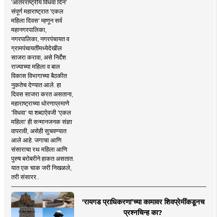
'आंतरराष्ट्रीय विधवा दिन'
संपूर्ण महाराष्ट्रात 'एकल
महिला दिवस' म्हणून सर्व
महानगरपालिका,
नगरपालिका, नगरपंचायत व
ग्रामपंचायतींमध्येदेखील
साजरा करावा, असे निर्देश
राज्याच्या महिला व बाल
विकास विभागाच्या बैठकीत
नुकतेच देण्यात आले. हा
दिवस साजरा करत असताना,
महाराष्ट्राच्या धोरणाप्रमाणे
'विधवा' या शब्दाऐवजी 'एकल
महिला' ही सन्मानजनक संज्ञा
वापरावी, असेही सुचवण्यात
आले आहे. जगाचा आणि
संसाराचा रथ महिला आणि
पुरुष बरोबरीने हाकत असतात.
यात एक चाक जरी निखळले,
तरी संसारर..
‘रायगड प्राधिकरणा’च्या कामावर शिवप्रेमींकडूनच
प्रश्नचिन्ह का?