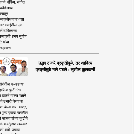
ार्य, बँकिंग, संगीत
कीर्तनाच्या
यमातून
जप्रबोधनाचा वसा
ारे वसईतील एक
श व्यक्तिमत्त्व,
ाजव्रती' हभप सुयोग
े यांचा
प्रवास.....
उद्धव ठाकरे प्रकृतीमुळे, तर आदित्य
प्रवृत्तीमुळे मागे पडले : सुशील कुलकर्णी
सेनेतील २०२२च्या
हासिक फुटीनंतर
व ठाकरे यांच्या पक्षाने
ाने उभारी घेण्याचा
त्न केला खरा. मात्र,
पुन्हा एकदा पक्षातील
 खासदारांच्या फुटीने
कीय वर्तुळात खळबळ
ली आहे. उबाठा