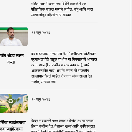
महिला सक्षमीकरणाच्या दिशेने टाकलेले एक
ऐतिहासिक पाऊल म्हणावे लागेल. बांबू आणि चारा
लागवडीतून महिलांसाठी शाश्वत ..
१६ जून २०२६
वय वाढल्यावर माणसाला नैसर्गिकरीत्याच थोडीफार
र्याय थोडा सक्षम
प्रगल्भता येते. राहुल गांधी हे या नियमालाही अपवाद!
करा!
त्यांना आजही राजकीय वास्तव काय आहे, याचे
आकलन होत नाही. अर्थात, त्यांनी जे राजकीय
सल्लागार नेमले आहेत, ते त्यांना योग्य सल्ला देत
नाहीत, अन्यथा ज्या ..
१५ जून २०२६
केंद्र सरकारने १०० टक्के इथेनॉल इंधनवापराला
्थिक स्वातंत्र्याचा
हिरवा कंदील देत, देशाच्या ऊर्जा आणि कृषिक्षेत्रात
नवा जाहीरनामा
एका ऐतिहासिक क्रांतीची पायाभरणी केली आहे. या