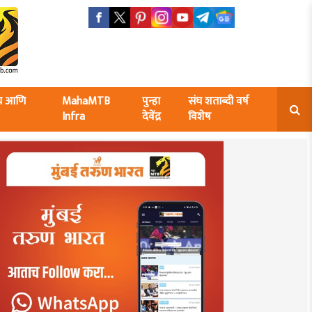
ंघ आणि
MahaMTB
पुन्हा
संघ शताब्दी वर्ष
Infra
देवेंद्र
विशेष