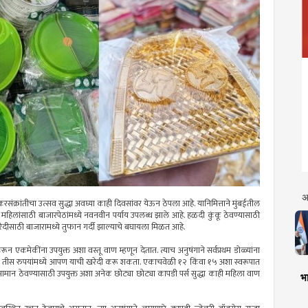
अ
मकरसंक्रांतीचा उत्सव सुद्धा अवघ्या काही दिवसांवर येऊन ठेपला आहे. यानिमित्ताने मुंबईतील
 महिलांसाठी बाजारपेठांमध्ये नवनवीन पर्याय उपलब्ध झाले आहे. हळदी कुंकू ठेवण्यासाठी
 खरेदीसाठी बाजारामध्ये तुफान गर्दी झाल्याचे बघायला मिळत आहे.
रून एकमेकींना उपयुक्त अशा वस्तू वाण म्हणून देतात. त्याच अनुषंगाने सर्वप्रथम डोळ्यांना
ते तीस रुपयांमध्ये आपण याची खरेदी करू शकता. एकाचवेळी १२ किंवा १५ अशा स्वरूपात
न ठेवण्यासाठी उपयुक्त अशा अनेक छोट्या छोट्या कापडी पर्स सुद्धा काही महिला वाण
भा