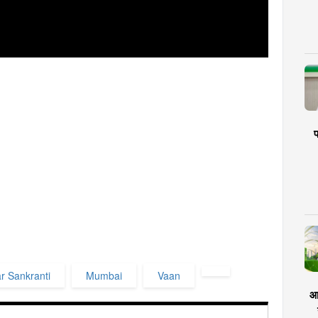
प
r Sankranti
Mumbai
Vaan
आर