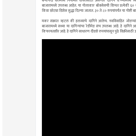
बऱ्याचदा घरामध्ये नियमित वापरासाठी असणारे दागिने कप्प्यामध्ये व्
बाजारामध्ये उपलब्ध आहेत. या गोलाकार बॉक्सेसची किंमत प्रत्येकी ६० रु
किंवा छोट्या डिशेस सुद्धा दिल्या जातात. ३० ते ८० रुपयांपर्यंत या गोष्ट
मकर संक्रांत म्हटलं की हलव्याचे दागिने आलेच. नवविवाहित जोडप्या
बाजारामध्ये सध्या या दागिन्यांचा रेडीमेड संच उपलब्ध आहे. हे दागिन
किफायतशीर आहे. हे दागिने साधारण दीडशे रुपयांपासून पुढे विक्रीसाठी 