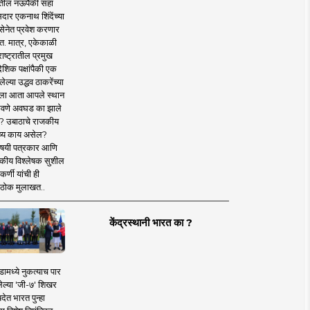
तील नऊपैकी सहा
दार एकनाथ शिंदेंच्या
सेनेत प्रवेश करणार
त. मात्र, एकेकाळी
ाष्ट्रातील प्रमुख
देशिक पक्षांपैकी एक
ल्या उद्धव ठाकरेंच्या
षाला आता आपले स्थान
वणे अवघड का झाले
? उबाठाचे राजकीय
ष्य काय असेल?
िषयी पत्रकार आणि
कीय विश्लेषक सुशील
र्णी यांची ही
ठोक मुलाखत..
केंद्रस्थानी भारत का ?
ामध्ये नुकत्याच पार
ेल्या 'जी-७' शिखर
देत भारत पुन्हा