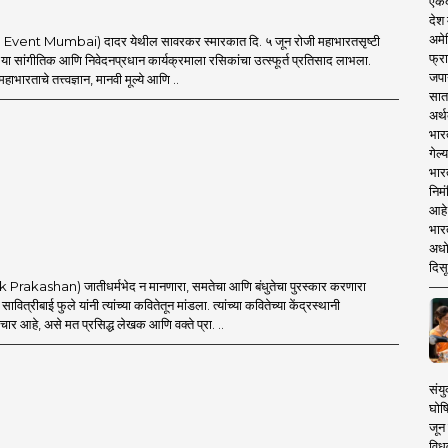
एकदा
देश
अमेर
al Event Mumbai) दादर येथील सावरकर स्मारकात दि. ५ जून रोजी महाभारतसृष्टी
फ्रा
जुन’ या सांगीतिक आणि निवेदनप्रधान कार्यक्रमाला रसिकांचा उत्स्फूर्त प्रतिसाद लाभला.
जपा
हाभारताचे तत्त्वज्ञान, मानवी मूल्ये आणि ..
सात
अर्थ
भार
गेल्
भार
निमं
आहे.
भारत
अधो
दिसू
k Prakashan) जातीधर्मभेद न मानणारा, समतेचा आणि बंधुतेचा पुरस्कार करणारा
ावित्रीबाई फुले यांनी त्यांच्या कवितेतून मांडला. त्यांच्या कवितेच्या केंद्रस्थानी
चार आहे, असे मत प्रसिद्ध लेखक आणि वक्ते प्रा. ..
संयु
घोष
जून 
विधव