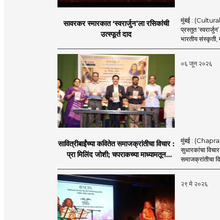
मुंबई : (Cultur
सावरकर स्मारकात ‘स्वरार्जुन’ला रसिकांची
प्रस्तुत ‘स्वरार्
उत्स्फूर्त दाद
भारतीय संस्कृती, म
०६ जून २०२६
मुंबई : (Chapra
सावित्रीबाईंच्या कवितेत समाजक्रांतीचा विचार :
सुधारकांचा विचार स
प्रा मिलिंद जोशी; चपराकच्या माध्यामतून
समाजक्रांतीचा वि
सावित्रीबाई फुले यांच्या ‘काव्यफुले’
कवितासंग्रहाचे प्रकाशन
२९ मे २०२६