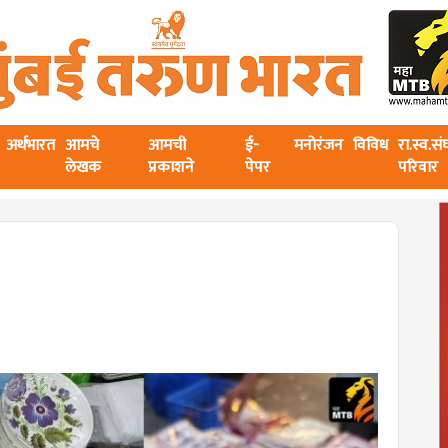
अर्थभारत
आमचे
आमची
ई-
मनोरंजन
विविध
रा.स्व.स
लेखक
प्रकाशने
पेपर
परिवार