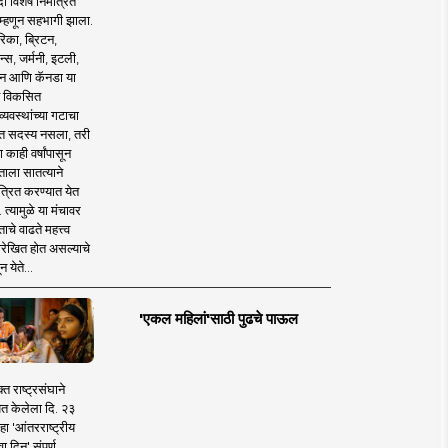
 विशेष निमंत्रित
 म्हणून सहभागी झाला.
िका, ब्रिटन,
न्स, जर्मनी, इटली,
न आणि कॅनडा या
 विकसित
व्यवस्थांच्या गटाचा
त सदस्य नसला, तरी
या काही वर्षांपासून
ताला सातत्याने
त्रित करण्यात येत
 त्यामुळे या मंचावर
ाचे वाढते महत्त्व
रेखित होत असल्याचे
न येते...
'एकल महिलां'साठी पुढचे पाऊल
क्त राष्ट्रसंघाने
ित केलेला दि. २३
हा 'आंतरराष्ट्रीय
ा दिन' संपूर्ण