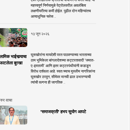
महत्त्वपूर्ण निर्णयामुळे पेट्रोलवरील अवलंबित्व
लक्षणीयरीत्या कमी होईल. पुढील दोन महिन्यांतच
अत्याधुनिक फ्लेस ..
१३ जून २०२६
घुसखोरांना मायदेशी परत पाठवण्याच्या भारताच्या
लामिक भाईचार्‍याचा
ठाम भूमिकेला बांगलादेशच्या कट्टरतावादी ‘जमात-
फाटलेला बुरखा
ए-इस्लामी’ आणि इतर कट्टरपंथीयांनी कडाडून
विरोध दर्शवला आहे. स्वतःच्याच मुस्लीम नागरिकांना
घुसखोर ठरवून, सीमेवर मानवी ढाल उभारण्याची
त्यांची वल्गना ही जागतिक ..
रुर वाचा
'समाजव्रती' हभप सुयोग आपटे