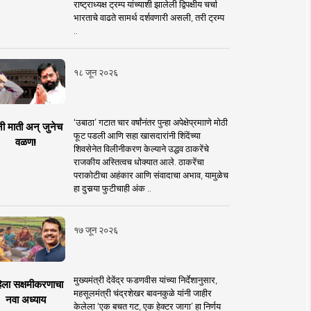
राष्ट्राध्यक्ष ट्रम्प यांच्याशी झालेली द्विपक्षीय चर्चा
भारताचे वाढते सामर्थ दर्शवणारी असली, तरी ट्रम्प
..
१८ जून २०२६
‘उबाठा’ गटात चार वर्षांनंतर पुन्हा अपेक्षेप्रमााणे मोठी
नी माती अन् जुनेच
फूट पडली आणि सहा खासदारांनी शिंदेंच्या
वळण!
शिवसेनेत विलीनीकरण केल्याने उद्धव ठाकरेंचे
राजकीय अस्तित्वच धोक्यात आले. ठाकरेंचा
पराकोटीचा अहंकार आणि संवादाचा अभाव, यामुळेच
हा दुसर्‍या फुटीचाही अंक ..
१७ जून २०२६
मुख्यमंत्री देवेंद्र फडणवीस यांच्या निर्देशानुसार,
िला सक्षमीकरणाचा
महसूलमंत्री चंद्रशेखर बावनकुळे यांनी जाहीर
नवा अध्याय
केलेला ‘एक बचत गट, एक हेक्टर जागा’ हा निर्णय