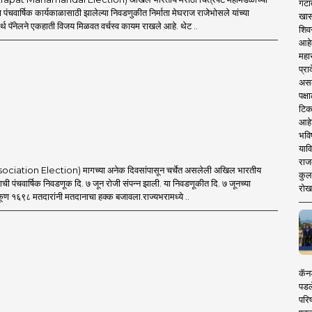
गटा
पंचवार्षिक कार्यकाळासाठी झालेल्या निवडणुकीत निर्माता मेघराज राजेभोसले यांच्या
खास
र्थ पॅनेलने एकहाती विजय मिळवत वर्चस्व कायम राखले आहे. थेट ..
शिव
आहे
महार
प्रा
असले
पक्
टिक
आहे
भवि
याव
राज
ssociation Election) मागच्या अनेक दिवसांपासून चर्चेत असलेली अखिल भारतीय
कुलक
ची पंचवार्षिक निवडणूक दि. ७ जून रोजी संपन्न झाली. या निवडणूकीत दि. ७ जूनच्या
रोख
एकूण १६९८ मतदारांनी मतदानाचा हक्क बजावला.राज्यभरामध्ये ..
कॅनड
पडल
परिष