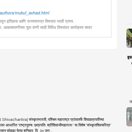
authors/mukul_avhad.html
लयातून इतिहास आणि राज्यशास्त्र विषयात पदवी प्राप्त.
्षण. आकाशवाणीच्या युवा वाणी साठी विविध विषयांवर कार्यक्रम सादर
 वाचन,कथा लेखन यात विशेष रुची तसेच पुरस्कार प्राप्त. महाविद्यालयात
 सोबत नाट्यलेखनाचा अनुभव.
इस्
ज
 Shivacharitra) संस्कृतभारती, पश्चिम महाराष्ट्र प्रांतातर्फे शिवछत्रपतींच्या
ावर आधारित 'राष्ट्रपुरुषः छत्रपतिः श्रीशिवाजीमहाराजः' या विशेष 'संस्कृतशिवचरित्र'
काशन सोहळा येत्या शनिवार, दि. २० जून ..