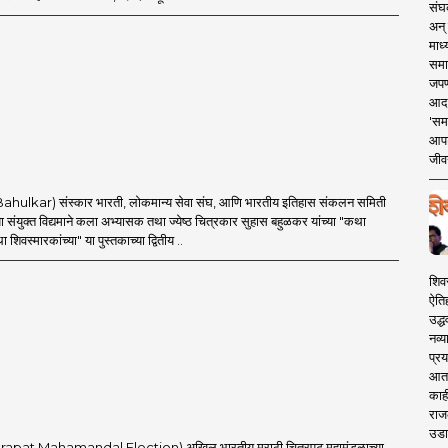
संघक
अन् 
माध्
समा
जपण
आदर्
'सम
आपट
जीवन
Bahulkar) संस्कार भारती, लोकमान्य सेवा संघ, आणि भारतीय इतिहास संकलन समिती
या संयुक्त विद्यमाने कला अभ्यासक तथा ज्येष्ठ चित्रकार सुहास बहुळकर यांच्या "कथा
था शिवस्मारकांच्या" या पुस्तकाच्या द्वितीय ..
शिव
ऐति
उद्ध
नव्य
प्रय
आता 
काही
राज
उडा
mandal Election) अखिल भारतीय मराठी चित्रपट महामंडळाच्या