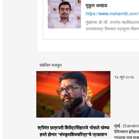
मुकुल आव्हाड
https://www.mahamtb.com/
मुंबईच्या डी.जी. रुपारेल महाविद्या
राज्यशास्त्र विषयात पदव्युत्तर शिक
केले.वाचनाची आवड. कथाकथन, काव्य
असताना, नाटकात काम केले त्याच
संबंधित मजकूर
१६ जून २०२६
मुंबई : (Sanskrit
श्रीमंत छत्रपती शिवेंद्रसिंहराजे भोसले यांच्या
दैदिप्यमान इतिहास
हस्ते होणार 'संस्कृतशिवचरित्र'चे प्रकाशन
ग्रंथाचा भव्य प्र