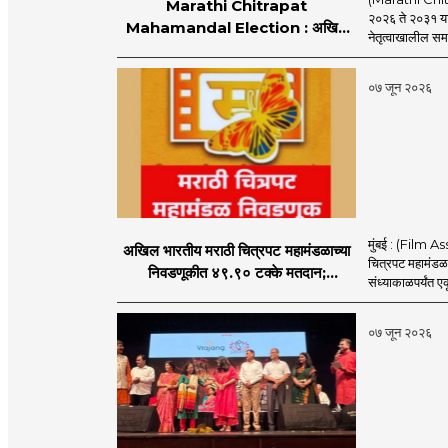
Marathi Chitrapat
२०२६ ते २०३१ या 
Mahamandal Election : अखिल
नेतृत्वाखालील सम
भारतीय मराठी चित्रपट महामंडळावर समर्थ
पॅनेलचे वर्चस्व कायम!
०७ जून २०२६
मुंबई : (Film A
अखिल भारतीय मराठी चित्रपट महामंडळाच्या
चित्रपट महामंडळा
निवडणूकीत ४९.९० टक्के मतदान;
संध्याकाळपर्यंत 
अटीतटीच्या लढतीत मराठी चित्रपट
महामंडळाची निवडणूक संपन्न
०७ जून २०२६