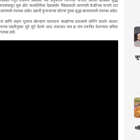
यवस्थित रचून ठेवायचे असतात. त्या अनुषंगाने लागणारे कापडी ज्वेलरी बॉक्सेस सुद्धा
पयांपासून सुरू होते. याव्यतिरिक्त देवासमोर नैवेद्यासाठी लागणारी केळीच्या पानाचे ताट
ी बाजारामध्ये उपलब्ध आहेत. हळदी कुंकवाच्या छोटया पुड्या सुद्धा बाजारामध्ये उपलब्ध आहेत.
ंना आणि लहान मुलांना बोरन्हाण घालताना साखरेच्या हलव्याचे दागिने घातले जातात.
े आपल्या पसंतीनुसार सुटे सुटे घेतले जाऊ शकतात. मात्र हा संच एकत्रित घेतल्यास अधिक
उपलब्ध आहे.
जु
मह