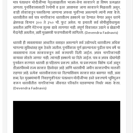
मात्र पंतप्रधान मोदीजींच्या नेतृत्वाखालील भाजप-सेना सरकारने हा विषय प्रत्यक्षात
आणला. पुनर्विकासासाठी रेल्वेची व इतर आवश्यक जागा सरकारने मिळवली असून,
काही लोकांकडून पसरविल्या जाणाऱ्या अफवा चुकीच्या असल्याचे त्यांनी स्पष्ट केले.
धारावीतील सर्व पात्र नागरिकांना धारावीतच हक्काचे घर देण्यात येणार असून घरांचे
क्षेत्रफळ किमान ३०० ते ३५० चौ. फूट असेल. या इमारती सर्व सोयीसुविधायुक्त
असतील आणि मेंटेनन्स शुल्क द्यावे लागणार नाही. संपूर्ण विकासात उद्याने व खेळाची
मैदानेही असतील, अशी मुख्यमंत्री फडणवीसांनी सांगितले. (Devendra Fadnavis)
धारावी ही व्यवसायावर आधारित वसाहत असल्याने सर्व उद्योगधंदे धारावीतच अधिक
चांगल्या सुविधांसह सुरू ठेवले जातील. पुनर्विकास पूर्ण झाल्यानंतर पुढील पाच वर्षे या
व्यवसायांना राज्य सरकारकडून सर्व करमाफी दिली जाईल. अपात्र नागरिकांनाही
वाऱ्यावर सोडले जाणार नाही; त्यांनाही हक्काचे घर दिले जाईल. पात्र व अपात्र दोघांचेही
पुनर्वसन करणारा धारावी हा पहिलाच प्रकल्प असेल. या प्रकल्पाला विशेष दर्जा असून
डीआरपीमध्ये राज्य सरकार हिस्सेदार आहे आणि धारावीची जमीन सरकारचीच मालकी
राहणार आहे. प्रत्येक धारावीकराला घर दिल्याशिवाय सरकार शांत बसणार नाही, असा
शब्द देत मुख्यमंत्र्यांनी निवडणुकीनंतर पंतप्रधान मोदीजींच्या हस्ते प्रकल्पाचे भूमिपूजन
करून धारावीतील नागरिकांच्या जीवनात परिवर्तन घडवण्याचा निर्धार व्यक्त केला.
(Devendra Fadnavis)