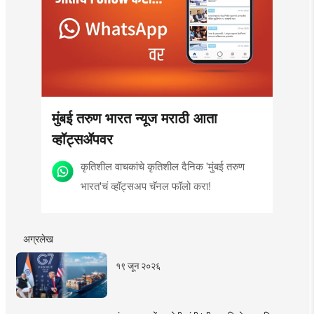
मुंबई तरुण भारत न्यूज मराठी आता
व्हॉट्सॲपवर
कृतिशील वाचकांचे कृतिशील दैनिक 'मुंबई तरुण
भारत'चं व्हॉट्सअप चॅनल फॉलो करा!
अग्रलेख
१९ जून २०२६