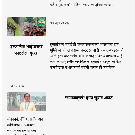
होईल. पुढील दोन महिन्यांतच अत्याधुनिक फ्लेस ..
१३ जून २०२६
घुसखोरांना मायदेशी परत पाठवण्याच्या भारताच्या ठाम
इस्लामिक भाईचार्‍याचा
भूमिकेला बांगलादेशच्या कट्टरतावादी ‘जमात-ए-इस्लामी’
फाटलेला बुरखा
आणि इतर कट्टरपंथीयांनी कडाडून विरोध दर्शवला आहे.
स्वतःच्याच मुस्लीम नागरिकांना घुसखोर ठरवून, सीमेवर
मानवी ढाल उभारण्याची त्यांची वल्गना ही जागतिक ..
जरुर वाचा
'समाजव्रती' हभप सुयोग आपटे
संघकार्य, बँकिंग, संगीत अन्
कीर्तनाच्या माध्यमातून
समाजप्रबोधनाचा वसा