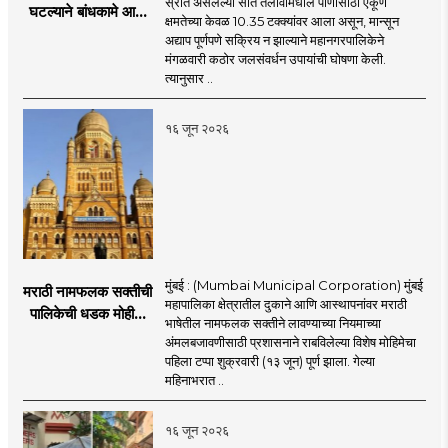
स्रोत असलेल्या सात तलावांमधील पाणीसाठा एकूण
घटल्याने बांधकामे आणि
क्षमतेच्या केवळ 10.35 टक्क्यांवर आला असून, मान्सून
जलतरण तलावांना
अद्याप पूर्णपणे सक्रिय न झाल्याने महानगरपालिकेने
पाणीपुरवठा बंद;
मंगळवारी कठोर जलसंवर्धन उपायांची घोषणा केली.
व्यावसायिक वापरावरही
त्यानुसार ..
निर्बंध
१६ जून २०२६
मुंबई : (Mumbai Municipal Corporation) मुंबई
मराठी नामफलक सक्तीची
महापालिका क्षेत्रातील दुकाने आणि आस्थापनांवर मराठी
पालिकेची धडक मोहीम;
भाषेतील नामफलक सक्तीने लावण्याच्या नियमाच्या
१,१२४ दुकानदारांवर
अंमलबजावणीसाठी प्रशासनाने राबविलेल्या विशेष मोहिमेचा
कारवाई
पहिला टप्पा शुक्रवारी (१३ जून) पूर्ण झाला. गेल्या
महिनाभरात ..
१६ जून २०२६