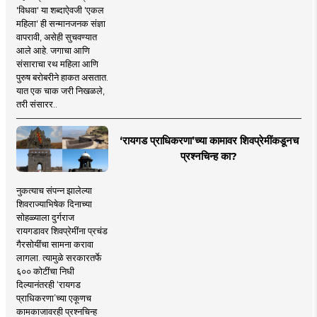
'विधवा' या शब्दाऐवजी 'एकल
महिला' ही सन्मानजनक संज्ञा
वापरावी, असेही सुचवण्यात
आले आहे. जगाचा आणि
संसाराचा रथ महिला आणि
पुरुष बरोबरीने हाकत असतात.
यात एक चाक जरी निखळले,
तरी संसारर..
‘रायगड प्राधिकरणा’च्या कामावर शिवप्रेमींकडूनच
प्रश्नचिन्ह का?
नुकत्याच संपन्न झालेल्या
शिवराज्याभिषेक दिनाच्या
सोहळ्याला दुर्गराज
रायगडावर शिवप्रेमींना प्रचंड
गैरसोयींचा सामना करावा
लागला. त्यामुळे सरकारतर्फे
६०० कोटींचा निधी
दिल्यानंतरही ‘रायगड
प्राधिकरणा’च्या एकूणच
कामकाजावरही प्रश्नचिन्ह