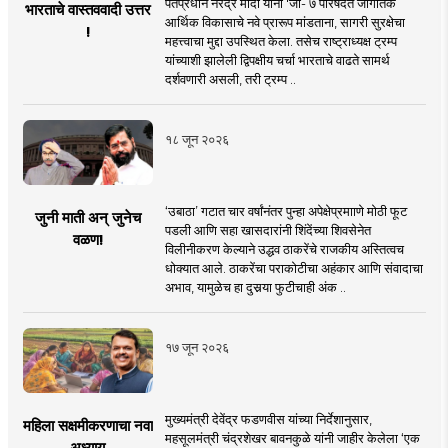
पंतप्रधान नरेंद्र मोदी यांनी 'जी- ७ परिषदेत जागतिक
भारताचे वास्तववादी उत्तर
आर्थिक विकासाचे नवे प्रारूप मांडताना, सागरी सुरक्षेचा
!
महत्त्वाचा मुद्दा उपस्थित केला. तसेच राष्ट्राध्यक्ष ट्रम्प
यांच्याशी झालेली द्विपक्षीय चर्चा भारताचे वाढते सामर्थ
दर्शवणारी असली, तरी ट्रम्प ..
१८ जून २०२६
‘उबाठा’ गटात चार वर्षांनंतर पुन्हा अपेक्षेप्रमााणे मोठी फूट
जुनी माती अन् जुनेच
पडली आणि सहा खासदारांनी शिंदेंच्या शिवसेनेत
वळण!
विलीनीकरण केल्याने उद्धव ठाकरेंचे राजकीय अस्तित्वच
धोक्यात आले. ठाकरेंचा पराकोटीचा अहंकार आणि संवादाचा
अभाव, यामुळेच हा दुसर्‍या फुटीचाही अंक ..
१७ जून २०२६
मुख्यमंत्री देवेंद्र फडणवीस यांच्या निर्देशानुसार,
महिला सक्षमीकरणाचा नवा
महसूलमंत्री चंद्रशेखर बावनकुळे यांनी जाहीर केलेला ‘एक
अध्याय