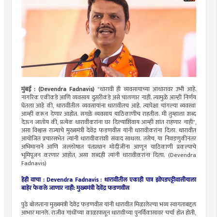
मुंबई : (Devendra Fadnavis)
"धारावी ही व्यवसायाच्या आधारावर उभी आहे.
नागरिक एकीकडे आणि व्यवसाय दुसरीकडे असे चालणार नाही. त्यामुळे आम्ही निर्णय
घेतला आहे की, धारावीतील व्यवसायांना धारावीतच आहे. त्यापेक्षा चांगल्या व्यवस्था
आम्ही करून देणार आहोत. सगळे व्यवसाय याठिकाणीच राहतील. मी तुम्हाला शब्द
देऊन जातोय की, प्रत्येक धारावीकरांना घर दिल्याशिवाय आम्ही शांत राहणार नाही",
असा विश्वास राज्याचे मुख्यमंत्री देवेंद्र फडणवीस यांनी धारावीकरांना दिला. धारावीत
आयोजित प्रचारसभेत त्यांनी धारावीकरांशी संवाद साधला. तसेच, या निवडणुकीनंतर
अभिमानाने आणि जल्लोषात पंतप्रधान मोदीजींना आणून याठिकाणी प्रकल्पाचे
भूमिपूजन करणार आहोत, असा शब्दही त्यांनी धारावीकरांना दिला. (Devendra
Fadnavis)
हेही वाचा : Devendra Fadnavis : धारावीतील एकाही पात्र झोपडपट्टीवासीयाला
बाहेर फेकले जाणार नाही: मुख्यमंत्री देवेंद्र फडणवीस
पुढे बोलताना मुख्यमंत्री देवेंद्र फडणवीस यांनी धारावीत मिळालेल्या भव्य स्वागताबद्दल
आभार मानले. राजीव गांधींच्या काळापासून धारावीच्या पुनर्विकासावर चर्चा होत होती,