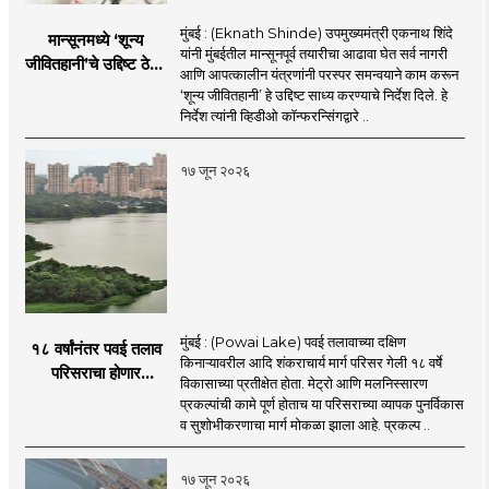
मुंबई : (Eknath Shinde) उपमुख्यमंत्री एकनाथ शिंदे
मान्सूनमध्ये ‘शून्य
यांनी मुंबईतील मान्सूनपूर्व तयारीचा आढावा घेत सर्व नागरी
जीवितहानी’चे उद्दिष्ट ठेवून
आणि आपत्कालीन यंत्रणांनी परस्पर समन्वयाने काम करून
सर्व यंत्रणांनी काम करावे
‘शून्य जीवितहानी’ हे उद्दिष्ट साध्य करण्याचे निर्देश दिले. हे
: उपमुख्यमंत्री एकनाथ
निर्देश त्यांनी व्हिडीओ कॉन्फरन्सिंगद्वारे ..
शिंदे
१७ जून २०२६
मुंबई : (Powai Lake) पवई तलावाच्या दक्षिण
१८ वर्षांनंतर पवई तलाव
किनाऱ्यावरील आदि शंकराचार्य मार्ग परिसर गेली १८ वर्षे
परिसराचा होणार
विकासाच्या प्रतीक्षेत होता. मेट्रो आणि मलनिस्सारण
कायापालट; मेट्रोचे काम
प्रकल्पांची कामे पूर्ण होताच या परिसराच्या व्यापक पुनर्विकास
पूर्ण होताच पुनर्विकासाला
व सुशोभीकरणाचा मार्ग मोकळा झाला आहे. प्रकल्प ..
सुरुवात;
१७ जून २०२६