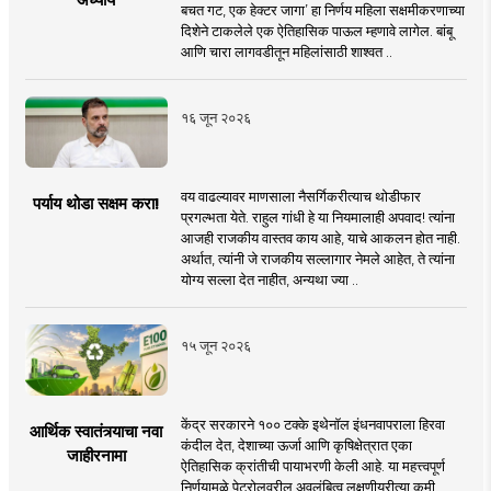
बचत गट, एक हेक्टर जागा’ हा निर्णय महिला सक्षमीकरणाच्या
दिशेने टाकलेले एक ऐतिहासिक पाऊल म्हणावे लागेल. बांबू
आणि चारा लागवडीतून महिलांसाठी शाश्वत ..
१६ जून २०२६
वय वाढल्यावर माणसाला नैसर्गिकरीत्याच थोडीफार
पर्याय थोडा सक्षम करा!
प्रगल्भता येते. राहुल गांधी हे या नियमालाही अपवाद! त्यांना
आजही राजकीय वास्तव काय आहे, याचे आकलन होत नाही.
अर्थात, त्यांनी जे राजकीय सल्लागार नेमले आहेत, ते त्यांना
योग्य सल्ला देत नाहीत, अन्यथा ज्या ..
१५ जून २०२६
केंद्र सरकारने १०० टक्के इथेनॉल इंधनवापराला हिरवा
आर्थिक स्वातंत्र्याचा नवा
कंदील देत, देशाच्या ऊर्जा आणि कृषिक्षेत्रात एका
जाहीरनामा
ऐतिहासिक क्रांतीची पायाभरणी केली आहे. या महत्त्वपूर्ण
निर्णयामुळे पेट्रोलवरील अवलंबित्व लक्षणीयरीत्या कमी