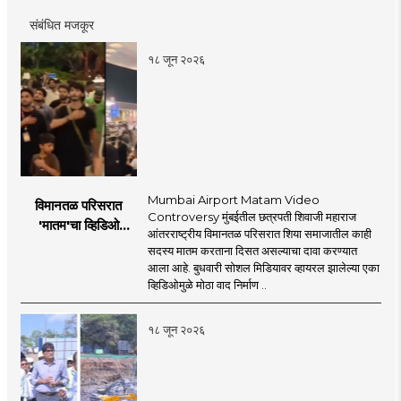
संबंधित मजकूर
१८ जून २०२६
Mumbai Airport Matam Video
विमानतळ परिसरात
Controversy मुंबईतील छत्रपती शिवाजी महाराज
'मातम'चा व्हिडिओ
आंतरराष्ट्रीय विमानतळ परिसरात शिया समाजातील काही
व्हायरल; सुरक्षा व्यवस्थेवर
सदस्य मातम करताना दिसत असल्याचा दावा करण्यात
गंभीर प्रश्नचिन्ह
आला आहे. बुधवारी सोशल मिडियावर व्हायरल झालेल्या एका
व्हिडिओमुळे मोठा वाद निर्माण ..
१८ जून २०२६