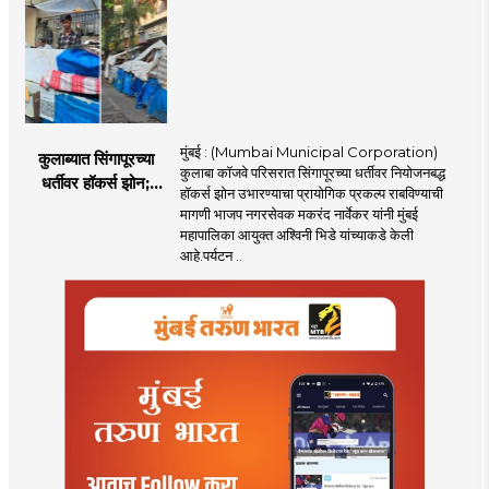
मुंबई : (Mumbai Municipal Corporation)
कुलाब्यात सिंगापूरच्या
कुलाबा कॉजवे परिसरात सिंगापूरच्या धर्तीवर नियोजनबद्ध
धर्तीवर हॉकर्स झोन;
हॉकर्स झोन उभारण्याचा प्रायोगिक प्रकल्प राबविण्याची
पर्यटन आणि
मागणी भाजप नगरसेवक मकरंद नार्वेकर यांनी मुंबई
महसूलवाढीच्या दृष्टीने
महापालिका आयुक्त अश्विनी भिडे यांच्याकडे केली
मकरंद नार्वेकर यांचे
आहे.पर्यटन ..
आयुक्तांना पत्र