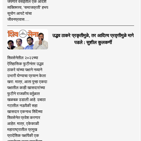
जपणारे वसईतील एक आदर्श
व्यक्तिमत्त्व, 'समाजव्रती' हभप
सुयोग आपटे यांचा
जीवनप्रवास.....
उद्धव ठाकरे प्रकृतीमुळे, तर आदित्य प्रवृत्तीमुळे मागे
पडले : सुशील कुलकर्णी
शिवसेनेतील २०२२च्या
ऐतिहासिक फुटीनंतर उद्धव
ठाकरे यांच्या पक्षाने नव्याने
उभारी घेण्याचा प्रयत्न केला
खरा. मात्र, आता पुन्हा एकदा
पक्षातील काही खासदारांच्या
फुटीने राजकीय वर्तुळात
खळबळ उडाली आहे. उबाठा
गटातील नऊपैकी सहा
खासदार एकनाथ शिंदेंच्या
शिवसेनेत प्रवेश करणार
आहेत. मात्र, एकेकाळी
महाराष्ट्रातील प्रमुख
प्रादेशिक पक्षांपैकी एक