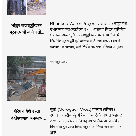
Bhandup Water Project Update भांडुप येथे
भांडुप जलशुद्धीकरण
उभारण्यात येत असलेल्या २,००० दशलक्ष लिटर प्रतिदिन
प्रकल्पाची कामे गतीने
क्षमतेच्या अत्याधुनिक जलशुद्धीकरण प्रकल्पाची कामे
पूर्ण करा - आयुक्त
निर्धारित मुदतीपूर्वी पूर्ण करण्यासाठी सर्व यंत्रणा वेगाने
अश्विनी भिडे यांचे निर्देश
कामाला लावाव्यात, असे निर्देश महानगरपालिका आयुक्त ..
१७ जून २०२६
मुंबई: (Goregaon West) गोरेगाव (पश्चिम )
गोरेगाव येथे रस्ता
स्थानकाबाहेरील बंडू गोरे मार्गाच्या रुंदीकरणात अडथळा
रुंदीकरणात अडथळा
ठरणाऱ्या ४३ बांधकामांचे महानगरपालिकेच्या पी दक्षिण
ठरणाऱ्या ४३ बांधकामांचे
विभागाकडून आज दि१७ जून रोजी निष्कासन करण्यात
निष्कासन
आले...