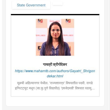
State Government
गायत्री श्रीगोंदेकर
https://www.mahamtb.com/authors/Gayatri_Shrigon
dekar.html
मूळची अहिल्यानगर येथील. 'राज्यशास्त्र' विषयातील पदवी. रानडे
इन्स्टिट्यूट मधून (सा.फु.पुणे विद्यापीठ) 'एमजेएमसी' विषयात पदव्युत्तर
शिक्षण. २०१९मध्ये मुंबई तरुण भारतमध्ये 'मंत्रालय प्रतिनिधी' या
पदावर रुजू. सद्यस्थितीत 'इन्फ्रास्ट्रक्चर आणि डेव्हलपमेंट' विशेष
प्रतिनिधी म्हणून कार्यरत. राज्यातील पायाभूत सुविधांविषयी फिल्ड
रिपोर्ट आणि लेखनात रस.