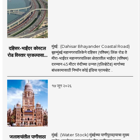
मुंबई : (Dahisar Bhayander Coastal Road)
दहिसर-भाईंदर कोस्टल
बृहन्मुंबई महानगरपालिकेने दहिसर (पश्चिम) लिंक रोड ते
रोड विस्तार प्रकल्पासाठी
मीरा-भाईंदर महानगरपालिका क्षेत्रातील भाईंदर (पश्चिम)
52.50 कोटी रुपयांच्या
दरम्यान 45 मीटर रुंदीच्या उन्नत (एलिव्हेटेड) मार्गाच्या
पीएमसी प्रस्तावाला
बांधकामासाठी निप्पॉन कोई इंडिया प्रायव्हेट ..
मंजुरीची प्रतीक्षा
१७ जून २०२६
मुंबई : (Water Stock) मुंबईच्या पाणीपुरवठ्याचा मुख्य
जलाशयांतील पाणीसाठा