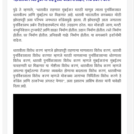
पुढे ते म्हणाले, "धारावीत राहणारा मुंबईकर मराठी माणूस त्याला पुनर्विकासात
धारावीतच आणि मुंबईतच घर मिळणार आहे. धारावी भारतातील सगळ्यात मोठी
झोपडपट्टी असा परिचय जगभरात काँग्रेसमुळे झाला. ती झोपडपट्टी आता जगातला
पुनर्विकासच अर्बन रीडडेव्हलपमेंटचं मोठं उदाहरण ठरेल. यात मोकळी जागा, मल्टी
कम्युनिकेशन ट्रान्सपोर्ट आणि शाळा निर्माण होतील. उद्यान निर्माण होतील. रस्ते निर्माण
होतील. घर निर्माण होतील. अनिवासी गाळे निर्माण होतील. या सगळ्यांने इकॉनॉमी
वाढेल.
धारावीला विरोध करणं म्हणजे झोपडपट्टी राहणाऱ्या माणसाला विरोध करणं, धारावी
पुनर्विकासाला विरोध करणार म्हणजे मराठी माणसाच्या पुनर्विकासाच्या धोरणाला
विरोध करणं, धारावी पुनर्विकासाला विरोध करणं म्हणजे मुंबईकरांना मुंबईतच
परवडणारी घर मिळणार या गोष्टीला विरोध करणं, धारावीला विरोध करणं म्हणजे
आपल्या मुंबईतल्या रोजगार व्यवस्थेत होणाऱ्या बदलाला विरोध करणं, धारावीच्या
पुनर्विकासाला विरोध करणं म्हणजे मोकळ्या जागांच्या निर्मितीला विरोध करणे हे
काँग्रेस आणि ठाकरेंच्या अंगलट येणार", असा इशाराच आशिष शेलार यांनी यावेळी
दिला आहे.