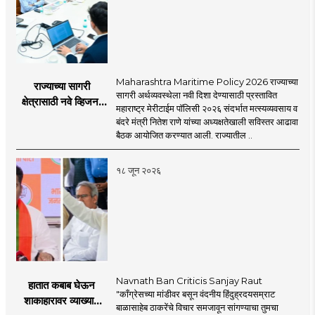
Maharashtra Maritime Policy 2026 राज्याच्या
राज्याच्या सागरी
सागरी अर्थव्यवस्थेला नवी दिशा देण्यासाठी प्रस्तावित
क्षेत्रासाठी नवे व्हिजन;
महाराष्ट्र मेरीटाईम पॉलिसी २०२६ संदर्भात मत्स्यव्यवसाय व
'महाराष्ट्र मेरीटाईम
बंदरे मंत्री नितेश राणे यांच्या अध्यक्षतेखाली सविस्तर आढावा
पॉलिसी २०२६'चा
बैठक आयोजित करण्यात आली. राज्यातील ..
प्रस्ताव
१८ जून २०२६
Navnath Ban Criticis Sanjay Raut
हातात कबाब घेऊन
"काँग्रेसच्या मांडीवर बसून वंदनीय हिंदुह्रदयसम्राट
शाकाहारावर व्याख्यान
बाळासाहेब ठाकरेंचे विचार समजावून सांगण्याचा तुमचा