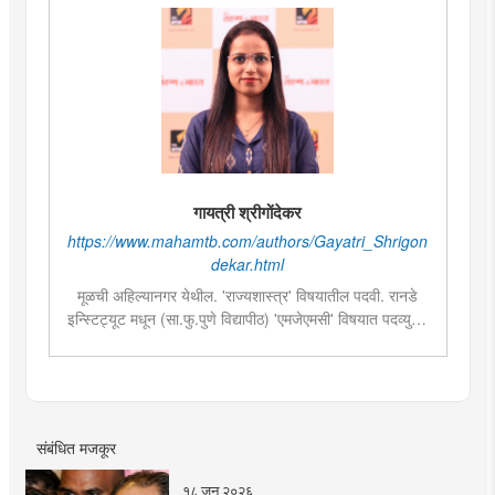
गायत्री श्रीगोंदेकर
https://www.mahamtb.com/authors/Gayatri_Shrigon
dekar.html
मूळची अहिल्यानगर येथील. 'राज्यशास्त्र' विषयातील पदवी. रानडे
इन्स्टिट्यूट मधून (सा.फु.पुणे विद्यापीठ) 'एमजेएमसी' विषयात पदव्युत्तर
शिक्षण. २०१९मध्ये मुंबई तरुण भारतमध्ये 'मंत्रालय प्रतिनिधी' या
पदावर रुजू. सद्यस्थितीत 'इन्फ्रास्ट्रक्चर आणि डेव्हलपमेंट' विशेष
प्रतिनिधी म्हणून कार्यरत. राज्यातील पायाभूत सुविधांविषयी फिल्ड
रिपोर्ट आणि लेखनात रस.
संबंधित मजकूर
१८ जून २०२६