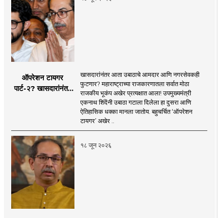
खासदारांनंतर आता उबाठाचे आमदार आणि नगरसेवकही
ऑपरेशन टायगर
फुटणार? महाराष्ट्राच्या राजकारणातला सर्वात मोठा
पार्ट-२? खासदारांनंतर
राजकीय भूकंप अखेर प्रत्यक्षात आला! उपमुख्यमंत्री
आता आमदार आणि
एकनाथ शिंदेंनी उबाठा गटाला दिलेला हा दुसरा आणि
नगरसेवकही शिंदेंच्या
ऐतिहासिक धक्का मानला जातोय. बहुचर्चित ‘ऑपरेशन
वाटेवर?
टायगर’ अखेर ..
१८ जून २०२६