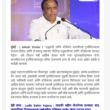
मुंबई :
( Ashish Shelar )
"उद्धवजी आणि काँग्रेसने धारावीच्या पुनर्विकासाला
केलेला विरोध आणि ते पसरवू पाहणारे नॅरेटिव्ह उद्धवजींच्या आणि काँग्रेसच्या अंगलट
येईल", असे विधान मंत्री आशिष शेलार यांनी एका मुलाखतीदरम्यान केले.
धारावीकरांना पुनर्विकासापासून वंचित ठेवण्याचे काम ही लोक करत आहेत असेही ते
यावेळी म्हणाले.
मुंबई महानगरपालिकेच्या निवडणूक जाहीर झाल्यापासूनच मुंबईत आरोप-प्रत्यारोपांना
वेग आला आहे. अशावेळी धारावी पुनर्विकासाचा मुद्दाही तितकाच चर्चेचा विषय ठरतो
आहे. याविषयी ठाकरे आणि काँग्रेसच्या धारावी प्रकल्प विरोधाला उत्तर देताना मंत्री
आशिष शेलार म्हणाले,"एकीकडे धारावी पुनर्विकास प्रकल्पाला विरोध करायचा आणि
दुसऱ्या बाजूला मुंबईत परवडणारी घर मिळणार नाही अशी बोंब मारायची. मुंबईतला
मुंबईकर आणि मराठी माणूस बाहेर चाललाय अशी बोंब मारायची आणि पुनर्विकासाच्या
प्रकल्पाला विरोध करायचा हे काय नागरिकांना कळते आहे.
हेही वाचा :
Ladki Bahin Yojana : लाडकी बहीण योजनेच्या हप्त्यावर वाद:
महापालिका निवडणुकांच्या पार्श्वभूमीवर काँग्रेसचा आक्षेप, नेमकं प्रकरण काय?