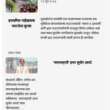
१३ जून २०२६
घुसखोरांना मायदेशी परत पाठवण्याच्या भारताच्या ठाम
इस्लामिक भाईचार्‍याचा
भूमिकेला बांगलादेशच्या कट्टरतावादी ‘जमात-ए-इस्लामी’
फाटलेला बुरखा
आणि इतर कट्टरपंथीयांनी कडाडून विरोध दर्शवला आहे.
स्वतःच्याच मुस्लीम नागरिकांना घुसखोर ठरवून, सीमेवर
मानवी ढाल उभारण्याची त्यांची वल्गना ही जागतिक ..
जरुर वाचा
'समाजव्रती' हभप सुयोग आपटे
संघकार्य, बँकिंग, संगीत अन्
कीर्तनाच्या माध्यमातून
समाजप्रबोधनाचा वसा
जपणारे वसईतील एक आदर्श
व्यक्तिमत्त्व, 'समाजव्रती' हभप
सुयोग आपटे यांचा
जीवनप्रवास.....