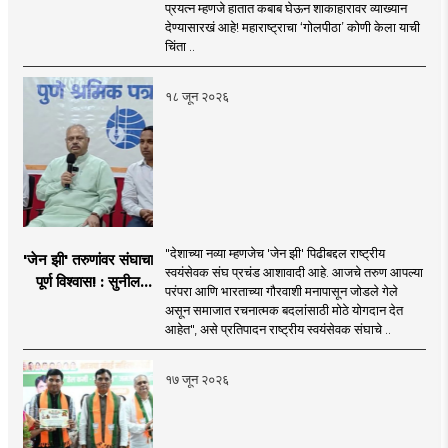
देण्यासारखा राऊत यांचा
प्रयत्न म्हणजे हातात कबाब घेऊन शाकाहारावर व्याख्यान
प्रयत्न - नवनाथ बन
देण्यासारखं आहे! महाराष्ट्राचा ‘गोलपीठा’ कोणी केला याची
चिंता ..
१८ जून २०२६
"देशाच्या नव्या म्हणजेच 'जेन झी' पिढीबद्दल राष्ट्रीय
'जेन झी' तरुणांवर संघाचा
स्वयंसेवक संघ प्रचंड आशावादी आहे. आजचे तरुण आपल्या
पूर्ण विश्वास! : सुनील
परंपरा आणि भारताच्या गौरवाशी मनापासून जोडले गेले
आंबेकर
असून समाजात रचनात्मक बदलांसाठी मोठे योगदान देत
आहेत", असे प्रतिपादन राष्ट्रीय स्वयंसेवक संघाचे ..
१७ जून २०२६