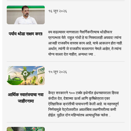
१६ जून २०२६
वय वाढल्यावर माणसाला नैसर्गिकरीत्याच थोडीफार
पर्याय थोडा सक्षम करा!
प्रगल्भता येते. राहुल गांधी हे या नियमालाही अपवाद! त्यांना
आजही राजकीय वास्तव काय आहे, याचे आकलन होत नाही.
अर्थात, त्यांनी जे राजकीय सल्लागार नेमले आहेत, ते त्यांना
योग्य सल्ला देत नाहीत, अन्यथा ज्या ..
१५ जून २०२६
केंद्र सरकारने १०० टक्के इथेनॉल इंधनवापराला हिरवा
आर्थिक स्वातंत्र्याचा नवा
कंदील देत, देशाच्या ऊर्जा आणि कृषिक्षेत्रात एका
जाहीरनामा
ऐतिहासिक क्रांतीची पायाभरणी केली आहे. या महत्त्वपूर्ण
निर्णयामुळे पेट्रोलवरील अवलंबित्व लक्षणीयरीत्या कमी
होईल. पुढील दोन महिन्यांतच अत्याधुनिक फ्लेस ..