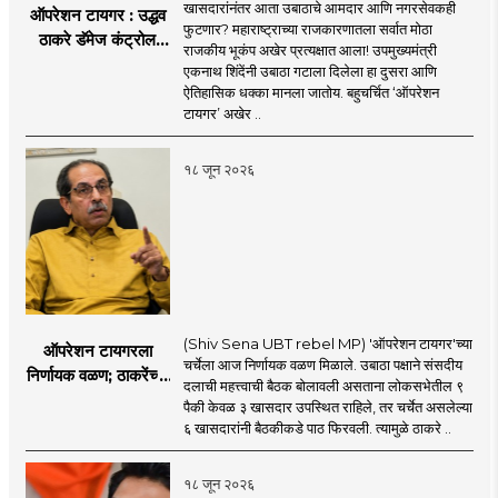
खासदारांनंतर आता उबाठाचे आमदार आणि नगरसेवकही
ऑपरेशन टायगर : उद्धव
फुटणार? महाराष्ट्राच्या राजकारणातला सर्वात मोठा
ठाकरे डॅमेज कंट्रोल
राजकीय भूकंप अखेर प्रत्यक्षात आला! उपमुख्यमंत्री
करण्यात सपशेल अपयशी!
एकनाथ शिंदेंनी उबाठा गटाला दिलेला हा दुसरा आणि
सहा खासदारांनंतर
ऐतिहासिक धक्का मानला जातोय. बहुचर्चित ‘ऑपरेशन
आमदारांसह नगरसेवकही
टायगर’ अखेर ..
शिंदेंकडे जाण्याच्या चर्चा
सुरू
१८ जून २०२६
(Shiv Sena UBT rebel MP) 'ऑपरेशन टायगर'च्या
ऑपरेशन टायगरला
चर्चेला आज निर्णायक वळण मिळाले. उबाठा पक्षाने संसदीय
निर्णायक वळण; ठाकरेंच्या
दलाची महत्त्वाची बैठक बोलावली असताना लोकसभेतील ९
बैठकीला ६ खासदार
पैकी केवळ ३ खासदार उपस्थित राहिले, तर चर्चेत असलेल्या
गैरहजर, थेट शिंदे सेनेत
६ खासदारांनी बैठकीकडे पाठ फिरवली. त्यामुळे ठाकरे ..
विलीन होण्याचा प्रस्ताव?
१८ जून २०२६