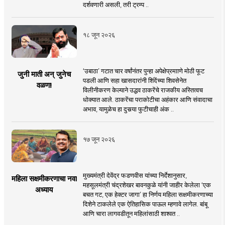
दर्शवणारी असली, तरी ट्रम्प ..
१८ जून २०२६
‘उबाठा’ गटात चार वर्षांनंतर पुन्हा अपेक्षेप्रमााणे मोठी फूट
जुनी माती अन् जुनेच
पडली आणि सहा खासदारांनी शिंदेंच्या शिवसेनेत
वळण!
विलीनीकरण केल्याने उद्धव ठाकरेंचे राजकीय अस्तित्वच
धोक्यात आले. ठाकरेंचा पराकोटीचा अहंकार आणि संवादाचा
अभाव, यामुळेच हा दुसर्‍या फुटीचाही अंक ..
१७ जून २०२६
मुख्यमंत्री देवेंद्र फडणवीस यांच्या निर्देशानुसार,
महिला सक्षमीकरणाचा नवा
महसूलमंत्री चंद्रशेखर बावनकुळे यांनी जाहीर केलेला ‘एक
अध्याय
बचत गट, एक हेक्टर जागा’ हा निर्णय महिला सक्षमीकरणाच्या
दिशेने टाकलेले एक ऐतिहासिक पाऊल म्हणावे लागेल. बांबू
आणि चारा लागवडीतून महिलांसाठी शाश्वत ..