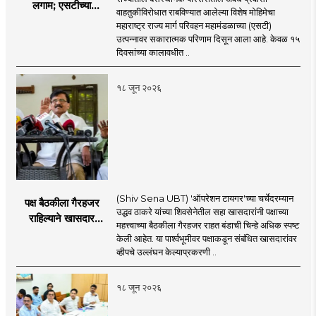
लगाम; एसटीच्या
वाहतुकीविरोधात राबविण्यात आलेल्या विशेष मोहिमेचा
उत्पन्नात १५ दिवसांत
महाराष्ट्र राज्य मार्ग परिवहन महामंडळाच्या (एसटी)
४३.८३ कोटींची वाढ!
उत्पन्नावर सकारात्मक परिणाम दिसून आला आहे. केवळ १५
दिवसांच्या कालावधीत ..
१८ जून २०२६
(Shiv Sena UBT) 'ऑपरेशन टायगर'च्या चर्चेदरम्यान
पक्ष बैठकीला गैरहजर
उद्धव ठाकरे यांच्या शिवसेनेतील सहा खासदारांनी पक्षाच्या
राहिल्याने खासदार
महत्त्वाच्या बैठकीला गैरहजर राहत बंडाची चिन्हे अधिक स्पष्ट
अपात्र ठरू शकतात का?
केली आहेत. या पार्श्वभूमीवर पक्षाकडून संबंधित खासदारांवर
व्हीप आणि कायदा नेमकं
व्हीपचे उल्लंघन केल्याप्रकरणी ..
काय सांगतो?
१८ जून २०२६