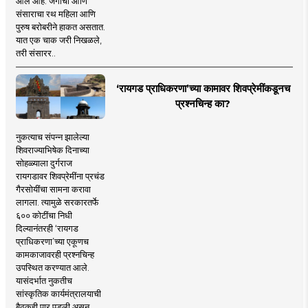
आले आहे. जगाचा आणि
संसाराचा रथ महिला आणि
पुरुष बरोबरीने हाकत असतात.
यात एक चाक जरी निखळले,
तरी संसारर..
‘रायगड प्राधिकरणा’च्या कामावर शिवप्रेमींकडूनच
प्रश्नचिन्ह का?
नुकत्याच संपन्न झालेल्या
शिवराज्याभिषेक दिनाच्या
सोहळ्याला दुर्गराज
रायगडावर शिवप्रेमींना प्रचंड
गैरसोयींचा सामना करावा
लागला. त्यामुळे सरकारतर्फे
६०० कोटींचा निधी
दिल्यानंतरही ‘रायगड
प्राधिकरणा’च्या एकूणच
कामकाजावरही प्रश्नचिन्ह
उपस्थित करण्यात आले.
यासंदर्भात नुकतीच
सांस्कृतिक कार्यमंत्रालयाची
बैठकही पार पडली असून,