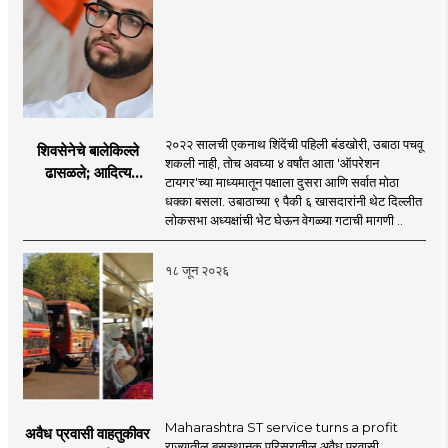
२०२२ सालची एकनाथ शिंदेंची पहिली बंडखोरी, उबाठा पचवू
शिवसेनेचे बालेकिल्ले
शकली नाही, तोच अवघ्या ४ वर्षांत आता 'ऑपरेशन
ढासळले; आदित्य
टायगर'च्या माध्यमातून पक्षाला दुसरा आणि सर्वात मोठा
ठाकरेंच्या नेतृत्वावरच
धक्का बसला. उबाठाच्या ९ पैकी ६ खासदारांनी थेट दिल्लीत
प्रश्नचिन्ह? ठाकरे ब्रँड
लोकसभा अध्यक्षांची भेट घेऊन वेगळ्या गटाची मागणी ..
नेमका कुठे चुकला?
१८ जून २०२६
Maharashtra ST service turns a profit
अवैध प्रवासी वाहतुकीवर
राज्यातील बसस्थानक परिसरातील अवैध प्रवासी