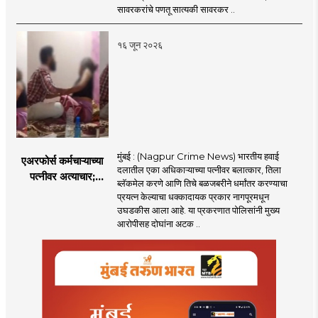
ब्रिटिशांप्रति कधीही
सावरकरांचे पणतू सात्यकी सावरकर ..
निष्ठा व्यक्त केली नाही’!
पणतू सात्यकी सावरकर
१६ जून २०२६
यांनी न्यायालयात सादर
केला दावा
मुंबई : (Nagpur Crime News) भारतीय हवाई
एअरफोर्स कर्मचाऱ्याच्या
दलातील एका अधिकाऱ्याच्या पत्नीवर बलात्कार, तिला
पत्नीवर अत्याचार;
ब्लॅकमेल करणे आणि तिचे बळजबरीने धर्मांतर करण्याचा
नागपुरातील प्रकरणाने
प्रयत्न केल्याचा धक्कादायक प्रकार नागपूरमधून
उडवली खळबळ!
उघडकीस आला आहे. या प्रकरणात पोलिसांनी मुख्य
आरोपीसह दोघांना अटक ..