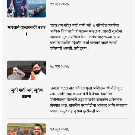
१९ जून २०२६
पंतप्रधान नरेंद्र मोदी यांनी 'जी- ७ परिषदेत जागतिक
भारताचे वास्तववादी उत्तर
आर्थिक विकासाचे नवे प्रारूप मांडताना, सागरी सुरक्षेचा
!
महत्त्वाचा मुद्दा उपस्थित केला. तसेच राष्ट्राध्यक्ष ट्रम्प
यांच्याशी झालेली द्विपक्षीय चर्चा भारताचे वाढते सामर्थ
दर्शवणारी असली, तरी ट्रम्प ..
१८ जून २०२६
‘उबाठा’ गटात चार वर्षांनंतर पुन्हा अपेक्षेप्रमााणे मोठी फूट
जुनी माती अन् जुनेच
पडली आणि सहा खासदारांनी शिंदेंच्या शिवसेनेत
वळण!
विलीनीकरण केल्याने उद्धव ठाकरेंचे राजकीय अस्तित्वच
धोक्यात आले. ठाकरेंचा पराकोटीचा अहंकार आणि संवादाचा
अभाव, यामुळेच हा दुसर्‍या फुटीचाही अंक ..
१७ जून २०२६