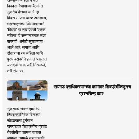
विकास विभागाच्या बैठकीत
नुकतेच देण्यात आले. हा
दिवस साजरा करत असताना,
महाराष्ट्राच्या धोरणाप्रमाणे
'विधवा' या शब्दाऐवजी 'एकल
महिला' ही सन्मानजनक संज्ञा
वापरावी, असेही सुचवण्यात
आले आहे. जगाचा आणि
संसाराचा रथ महिला आणि
पुरुष बरोबरीने हाकत असतात.
यात एक चाक जरी निखळले,
तरी संसारर..
‘रायगड प्राधिकरणा’च्या कामावर शिवप्रेमींकडूनच
प्रश्नचिन्ह का?
नुकत्याच संपन्न झालेल्या
शिवराज्याभिषेक दिनाच्या
सोहळ्याला दुर्गराज
रायगडावर शिवप्रेमींना प्रचंड
गैरसोयींचा सामना करावा
लागला. त्यामुळे सरकारतर्फे