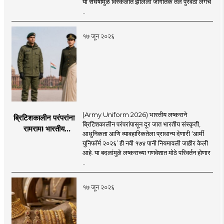
या संघर्षामुळे विस्कळीत झालेला जागतिक तेल पुरवठा लगेच
कराराच्या शाश्वततेची
..
चिंता.
१७ जून २०२६
(Army Uniform 2026) भारतीय लष्कराने
ब्रिटिशकालीन परंपरांना
ब्रिटिशकालीन परंपरांपासून दूर जात भारतीय संस्कृती,
रामराम! भारतीय
आधुनिकता आणि व्यावहारिकतेला प्राधान्य देणारी ‘आर्मी
लष्कराची नवी ‘आर्मी
युनिफॉर्म २०२६’ ही नवी १७४ पानी नियमावली जाहीर केली
युनिफॉर्म २०२६’
आहे. या बदलांमुळे लष्कराच्या गणवेशात मोठे परिवर्तन होणार
नियमावली लागू
..
१७ जून २०२६