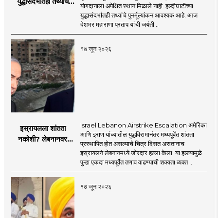
युद्धासंदर्भातही तथ्यांचे
योगदानाला अपेक्षित स्थान मिळाले नाही. हल्दीघाटीच्या
पुनर्मूल्यांकन आवश्यक! :
युद्धासंदर्भातही तथ्यांचे पुनर्मूल्यांकन आवश्यक आहे. आज
सरसंघचालक डॉ.
देशभर महाराणा प्रताप यांची जयंती ..
मोहनजी भागवत
१७ जून २०२६
Israel Lebanon Airstrike Escalation अमेरिका
इस्रायलला शांतता
आणि इराण यांच्यातील युद्धविरामानंतर मध्यपूर्वेत शांतता
नकोशी? लेबनानवर
प्रस्थापित होत असल्याचे चित्र दिसत असतानाच
इस्रायलचा जोरदार
इस्रायलने लेबनानमध्ये जोरदार हल्ला केला. या हल्ल्यामुळे
हल्ला; चार जणांचा मृत्यू,
पुन्हा एकदा मध्यपूर्वेत तणाव वाढण्याची शक्यता व्यक्त ..
इराण-अमेरिकेत आरोप-
प्रत्यारोप
१७ जून २०२६