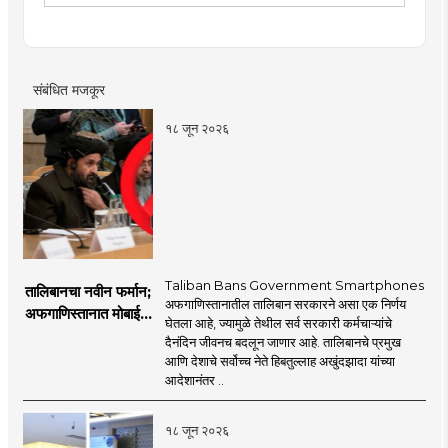
स्पर्धांमध्ये सहभाग. रानडे इन्स्टिट्यूट येथे 'पश्चिम महाराष्ट्रातील
वक्तृत्व स्पर्धांची परंपरा, समस्या आणि परिणाम' या विषयात सखोल
अहवाल सादर. सध्या मुंबई तरुण भारत येथे पत्रकार म्हणून कार्यरत.
संबंधित मजकूर
१८ जून २०२६
Taliban Bans Government Smartphones
तालिबानचा नवीन फर्मान;
अफगाणिस्तानातील तालिबान सरकारने असा एक निर्णय
अफगाणिस्तानात मोबाईल
घेतला आहे, ज्यामुळे तेथील सर्व सरकारी कर्मचाऱ्यांचे
बॅन
दैनंदिन जीवनच बदलून जाणार आहे. तालिबानचे प्रमुख
आणि देशाचे सर्वोच्च नेते हिबतुल्लाह अखुंदझादा यांच्या
आदेशानंतर ..
१८ जून २०२६