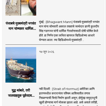
मुंबई : (Bhagwant Mann) पंजाबचे मुख्यमंत्री भगवंत
पंजाबचे मुख्यमंत्री भगवंत
मान यांना सोमवारी अकाल तख्ताचे जत्थेदार ज्ञानी कुलदीप
मान यांच्यावर धार्मिक
सिंह गडगज्ज यांनी धार्मिक गैरवर्तनासाठी दोषी घोषित केले
गैरवर्तनाचा ठपका!;अकाल
होते. हा निर्णय एका कथित व्हायरल व्हिडिओच्या आधारे
तख्ताच्या निर्णयाने मोठी
घेण्यात आला. त्या व्हिडिओमध्ये मुख्यमंत्री ..
खळबळ
१७ जून २०२६
नवी दिल्ली : (Strait of Hormuz) अमेरिका आणि
युद्ध थांबले, तरी
इराणमधील करारानंतर पश्चिम आशियातील तणाव
जलवाहतुक पूर्वपदावर
निवळण्याची चिन्हे निर्माण झाली असून, होर्मुत्झ समुद्रधुनी
येण्यास होणार विलंब;
खुली होण्याचा मार्ग मोकळा झाला आहे. असे असले तरीही,
अडकलेल्या जहाजांना