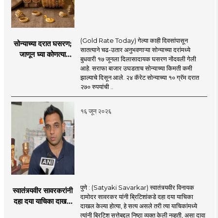
(Gold Rate Today) गेल्या काही दिवसांपासून
सोन्याच्या दरात घसरण;
सातत्याने चढ-उतार अनुभवणाऱ्या सोन्याच्या दरांमध्ये
जाणून घ्या कोणत्या
बुधवारी १७ जूनला दिलासादायक घसरण नोंदवली गेली
शहरात काय दर?
आहे. सराफा बाजार उघडताच सोन्याच्या किमती कमी
झाल्याचे दिसून आले. २४ कॅरेट सोन्याच्या १० ग्रॅम दरात
२७० रुपयांची ..
१६ जून २०२६
पुणे : (Satyaki Savarkar) स्वातंत्र्यवीर विनायक
स्वातंत्र्यवीर सावरकरांनी
दामोदर सावरकर यांनी ब्रिटिशांकडे दहा दया याचिका
दहा दया याचिका दाखल
दाखल केल्या होत्या, हे सत्य असले तरी त्या याचिकांमध्ये
केल्या, मात्र
त्यांनी ब्रिटिश सत्तेबद्दल निष्ठा व्यक्त केली नव्हती, असा दावा