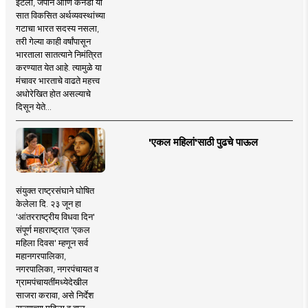
इटली, जपान आणि कॅनडा या
सात विकसित अर्थव्यवस्थांच्या
गटाचा भारत सदस्य नसला,
तरी गेल्या काही वर्षांपासून
भारताला सातत्याने निमंत्रित
करण्यात येत आहे. त्यामुळे या
मंचावर भारताचे वाढते महत्त्व
अधोरेखित होत असल्याचे
दिसून येते...
'एकल महिलां'साठी पुढचे पाऊल
संयुक्त राष्ट्रसंघाने घोषित
केलेला दि. २३ जून हा
'आंतरराष्ट्रीय विधवा दिन'
संपूर्ण महाराष्ट्रात 'एकल
महिला दिवस' म्हणून सर्व
महानगरपालिका,
नगरपालिका, नगरपंचायत व
ग्रामपंचायतींमध्येदेखील
साजरा करावा, असे निर्देश
राज्याच्या महिला व बाल