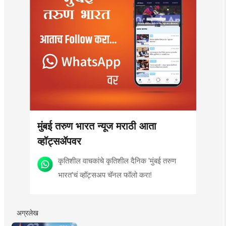
मुंबई तरुण भारत न्यूज मराठी आता
व्हॉट्सॲपवर
कृतिशील वाचकांचे कृतिशील दैनिक 'मुंबई तरुण
भारत'चं व्हॉट्सअप चॅनल फॉलो करा!
अग्रलेख