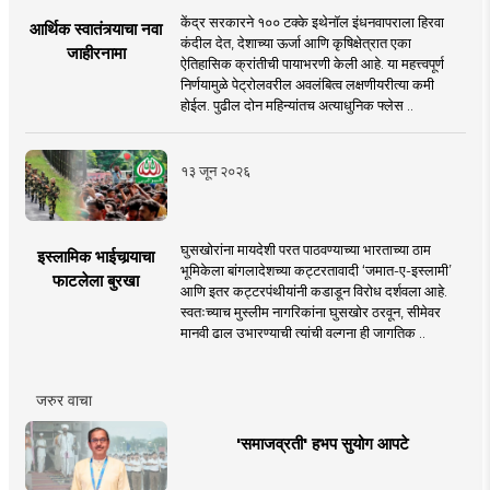
केंद्र सरकारने १०० टक्के इथेनॉल इंधनवापराला हिरवा
आर्थिक स्वातंत्र्याचा नवा
कंदील देत, देशाच्या ऊर्जा आणि कृषिक्षेत्रात एका
जाहीरनामा
ऐतिहासिक क्रांतीची पायाभरणी केली आहे. या महत्त्वपूर्ण
निर्णयामुळे पेट्रोलवरील अवलंबित्व लक्षणीयरीत्या कमी
होईल. पुढील दोन महिन्यांतच अत्याधुनिक फ्लेस ..
१३ जून २०२६
घुसखोरांना मायदेशी परत पाठवण्याच्या भारताच्या ठाम
इस्लामिक भाईचार्‍याचा
भूमिकेला बांगलादेशच्या कट्टरतावादी ‘जमात-ए-इस्लामी’
फाटलेला बुरखा
आणि इतर कट्टरपंथीयांनी कडाडून विरोध दर्शवला आहे.
स्वतःच्याच मुस्लीम नागरिकांना घुसखोर ठरवून, सीमेवर
मानवी ढाल उभारण्याची त्यांची वल्गना ही जागतिक ..
जरुर वाचा
'समाजव्रती' हभप सुयोग आपटे