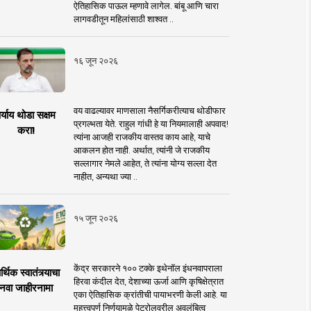
ऐतिहासिक पाऊल म्हणावे लागेल. बांबू आणि चारा
लागवडीतून महिलांसाठी शाश्वत ..
१६ जून २०२६
वय वाढल्यावर माणसाला नैसर्गिकरीत्याच थोडीफार
र्याय थोडा सक्षम
प्रगल्भता येते. राहुल गांधी हे या नियमालाही अपवाद!
करा!
त्यांना आजही राजकीय वास्तव काय आहे, याचे
आकलन होत नाही. अर्थात, त्यांनी जे राजकीय
सल्लागार नेमले आहेत, ते त्यांना योग्य सल्ला देत
नाहीत, अन्यथा ज्या ..
१५ जून २०२६
केंद्र सरकारने १०० टक्के इथेनॉल इंधनवापराला
्थिक स्वातंत्र्याचा
हिरवा कंदील देत, देशाच्या ऊर्जा आणि कृषिक्षेत्रात
नवा जाहीरनामा
एका ऐतिहासिक क्रांतीची पायाभरणी केली आहे. या
महत्त्वपूर्ण निर्णयामुळे पेट्रोलवरील अवलंबित्व