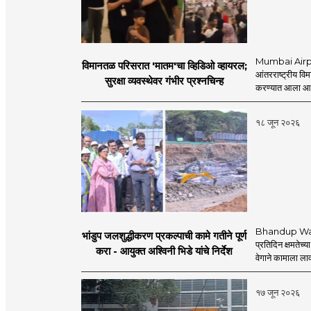
Mumbai Airpo
विमानतळ परिसरात 'मातम'चा व्हिडिओ व्हायरल;
आंतरराष्ट्रीय व
सुरक्षा व्यवस्थेवर गंभीर प्रश्नचिन्ह
करण्यात आला आहे.
१८ जून २०२६
Bhandup Water
भांडुप जलशुद्धीकरण प्रकल्पाची कामे गतीने पूर्ण
प्रतिदिन क्षमतेच्य
करा - आयुक्त अश्विनी भिडे यांचे निर्देश
वेगाने कामाला लाव
१७ जून २०२६