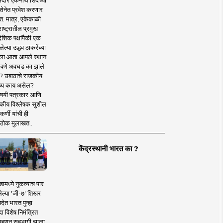
दार एकनाथ शिंदेंच्या
सेनेत प्रवेश करणार
त. मात्र, एकेकाळी
ाष्ट्रातील प्रमुख
देशिक पक्षांपैकी एक
ल्या उद्धव ठाकरेंच्या
षाला आता आपले स्थान
वणे अवघड का झाले
? उबाठाचे राजकीय
ष्य काय असेल?
िषयी पत्रकार आणि
कीय विश्लेषक सुशील
र्णी यांची ही
ठोक मुलाखत..
केंद्रस्थानी भारत का ?
ामध्ये नुकत्याच पार
ेल्या 'जी-७' शिखर
देत भारत पुन्हा
 विशेष निमंत्रित
 म्हणून सहभागी झाला.