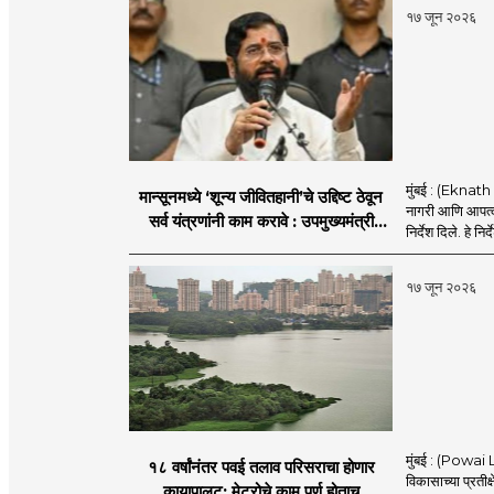
१७ जून २०२६
मुंबई : (Eknath 
मान्सूनमध्ये ‘शून्य जीवितहानी’चे उद्दिष्ट ठेवून
नागरी आणि आपत्काल
सर्व यंत्रणांनी काम करावे : उपमुख्यमंत्री
निर्देश दिले. हे निर्
एकनाथ शिंदे
१७ जून २०२६
मुंबई : (Powai L
१८ वर्षांनंतर पवई तलाव परिसराचा होणार
विकासाच्या प्रतीक
कायापालट; मेट्रोचे काम पूर्ण होताच