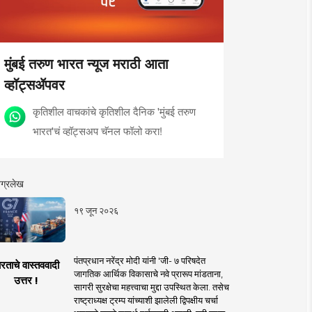
मुंबई तरुण भारत न्यूज मराठी आता
व्हॉट्सॲपवर
कृतिशील वाचकांचे कृतिशील दैनिक 'मुंबई तरुण
भारत'चं व्हॉट्सअप चॅनल फॉलो करा!
ग्रलेख
१९ जून २०२६
पंतप्रधान नरेंद्र मोदी यांनी 'जी- ७ परिषदेत
रताचे वास्तववादी
जागतिक आर्थिक विकासाचे नवे प्रारूप मांडताना,
उत्तर !
सागरी सुरक्षेचा महत्त्वाचा मुद्दा उपस्थित केला. तसेच
राष्ट्राध्यक्ष ट्रम्प यांच्याशी झालेली द्विपक्षीय चर्चा