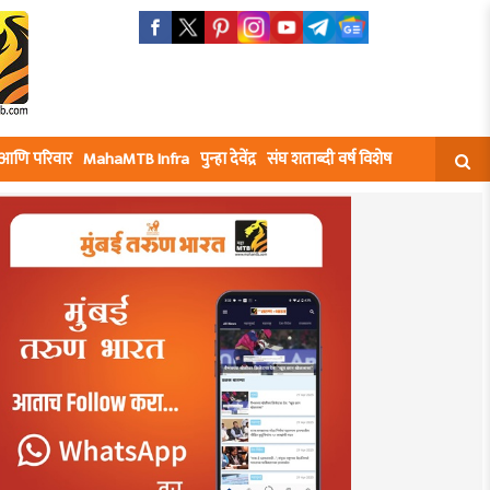
घ आणि परिवार
MahaMTB Infra
पुन्हा देवेंद्र
संघ शताब्दी वर्ष विशेष