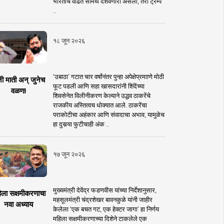
भारताचे वाढते सामर्थ दर्शवणारी असली, तरी ट्रम्प
..
१८ जून २०२६
‘उबाठा’ गटात चार वर्षांनंतर पुन्हा अपेक्षेप्रमााणे मोठी
नी माती अन् जुनेच
फूट पडली आणि सहा खासदारांनी शिंदेंच्या
वळण!
शिवसेनेत विलीनीकरण केल्याने उद्धव ठाकरेंचे
राजकीय अस्तित्वच धोक्यात आले. ठाकरेंचा
पराकोटीचा अहंकार आणि संवादाचा अभाव, यामुळेच
हा दुसर्‍या फुटीचाही अंक ..
१७ जून २०२६
मुख्यमंत्री देवेंद्र फडणवीस यांच्या निर्देशानुसार,
िला सक्षमीकरणाचा
महसूलमंत्री चंद्रशेखर बावनकुळे यांनी जाहीर
नवा अध्याय
केलेला ‘एक बचत गट, एक हेक्टर जागा’ हा निर्णय
महिला सक्षमीकरणाच्या दिशेने टाकलेले एक