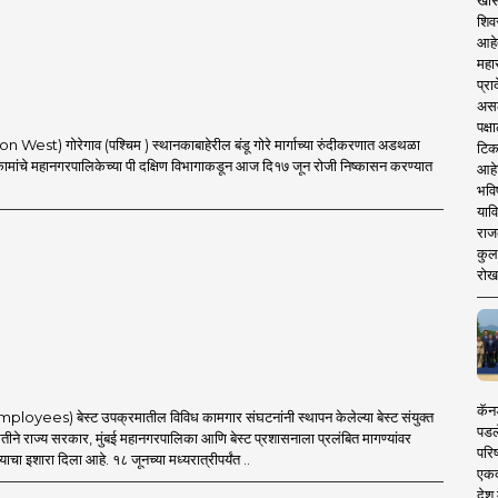
खास
शिव
आहे
महार
प्रा
असले
पक्
 West) गोरेगाव (पश्चिम ) स्थानकाबाहेरील बंडू गोरे मार्गाच्या रुंदीकरणात अडथळा
टिक
कामांचे महानगरपालिकेच्या पी दक्षिण विभागाकडून आज दि१७ जून रोजी निष्कासन करण्यात
आहे
भवि
याव
राज
कुलक
रोख
कॅनड
mployees) बेस्ट उपक्रमातील विविध कामगार संघटनांनी स्थापन केलेल्या बेस्ट संयुक्त
पडल
ीने राज्य सरकार, मुंबई महानगरपालिका आणि बेस्ट प्रशासनाला प्रलंबित मागण्यांवर
परिष
्याचा इशारा दिला आहे. १८ जूनच्या मध्यरात्रीपर्यंत ..
एकदा
देश