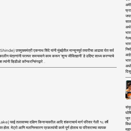
अमेर
फ्रा
जपा
सात
अर्थ
भार
गेल्
भार
निमं
Shinde) उपमुख्यमंत्री एकनाथ शिंदे यांनी मुंबईतील मान्सूनपूर्व तयारीचा आढावा घेत सर्व
आहे.
ीन यंत्रणांनी परस्पर समन्वयाने काम करून ‘शून्य जीवितहानी’ हे उद्दिष्ट साध्य करण्याचे
भारत
देश त्यांनी व्हिडीओ कॉन्फरन्सिंगद्वारे ..
अधो
दिसू
संयु
घोष
जून 
ake) पवई तलावाच्या दक्षिण किनाऱ्यावरील आदि शंकराचार्य मार्ग परिसर गेली १८ वर्षे
विधव
्षेत होता. मेट्रो आणि मलनिस्सारण प्रकल्पांची कामे पूर्ण होताच या परिसराच्या व्यापक
महा