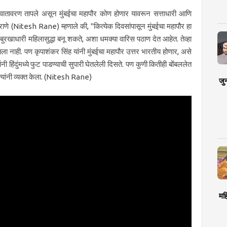
ातील वातावरण तापले असून मुंबईचा महापौर कोण होणार यावरून सत्ताधारी आणि
 राणे (Nitesh Rane) म्हणाले की, "कित्येक दिवसांपासून मुंबईचा महापौर हा
 बुरखाधारी महिलासुद्धा बनू शकते, अशा धमक्या वारिस पठाण देत आहेत. तेव्हा
तला नाही. पण कृपाशंकर सिंह यांनी मुंबईचा महापौर उत्तर भारतीय होणार, असे
 हिंदुंमध्ये फुट पाडण्याची सुपारी घेतलेली दिसते. पण कुणी कितीही बोंबललेत
 त्यांनी व्यक्त केला. (Nitesh Rane)
जु
मह