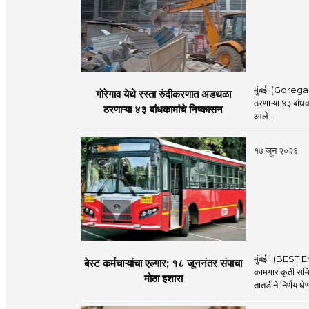
मुंबई: (Goregaon
गोरेगाव येथे रस्ता रुंदीकरणात अडथळा
ठरणाऱ्या ४३ बांध
ठरणाऱ्या ४३ बांधकामांचे निष्कासन
आले...
१७ जून २०२६
मुंबई : (BEST E
बेस्ट कर्मचाऱ्यांचा एल्गार; १८ जूननंतर संपाचा
कामगार कृती समित
मोठा इशारा
तातडीने निर्णय घेण