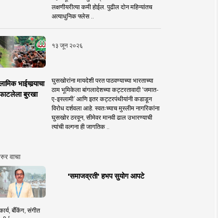
लक्षणीयरीत्या कमी होईल. पुढील दोन महिन्यांतच
अत्याधुनिक फ्लेस ..
१३ जून २०२६
घुसखोरांना मायदेशी परत पाठवण्याच्या भारताच्या
लामिक भाईचार्‍याचा
ठाम भूमिकेला बांगलादेशच्या कट्टरतावादी ‘जमात-
फाटलेला बुरखा
ए-इस्लामी’ आणि इतर कट्टरपंथीयांनी कडाडून
विरोध दर्शवला आहे. स्वतःच्याच मुस्लीम नागरिकांना
घुसखोर ठरवून, सीमेवर मानवी ढाल उभारण्याची
त्यांची वल्गना ही जागतिक ..
रुर वाचा
'समाजव्रती' हभप सुयोग आपटे
ार्य, बँकिंग, संगीत