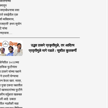
कीर्तनाच्या
यमातून
जप्रबोधनाचा वसा
ारे वसईतील एक
श व्यक्तिमत्त्व,
ाजव्रती' हभप सुयोग
े यांचा
प्रवास.....
उद्धव ठाकरे प्रकृतीमुळे, तर आदित्य
प्रवृत्तीमुळे मागे पडले : सुशील कुलकर्णी
सेनेतील २०२२च्या
हासिक फुटीनंतर
व ठाकरे यांच्या पक्षाने
ाने उभारी घेण्याचा
त्न केला खरा. मात्र,
पुन्हा एकदा पक्षातील
 खासदारांच्या फुटीने
कीय वर्तुळात खळबळ
ली आहे. उबाठा
तील नऊपैकी सहा