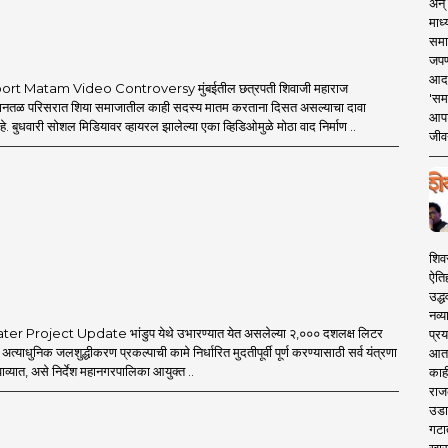
अन् 
माध्
समा
जपण
आदर्
rt Matam Video Controversy मुंबईतील छत्रपती शिवाजी महाराज
'सम
िमानतळ परिसरात शिया समाजातील काही सदस्य मातम करताना दिसत असल्याचा दावा
आपट
 बुधवारी सोशल मिडियावर व्हायरल झालेल्या एका व्हिडिओमुळे मोठा वाद निर्माण ..
जीवन
शिव
ऐति
उद्ध
नव्य
 Project Update भांडुप येथे उभारण्यात येत असलेल्या २,००० दशलक्ष लिटर
प्रय
ा अत्याधुनिक जलशुद्धीकरण प्रकल्पाची कामे निर्धारित मुदतीपूर्वी पूर्ण करण्यासाठी सर्व यंत्रणा
आता 
ाव्यात, असे निर्देश महानगरपालिका आयुक्त ..
काही
राज
उडा
गटा