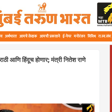
ीय
अर्थभारत
आमचे लेखक
आमची प्रकाशने
ई-पेपर
मनोरंजन
विविध
रा.स्व.सं
ी आणि हिंदूच होणार; मंत्री नितेश राणे