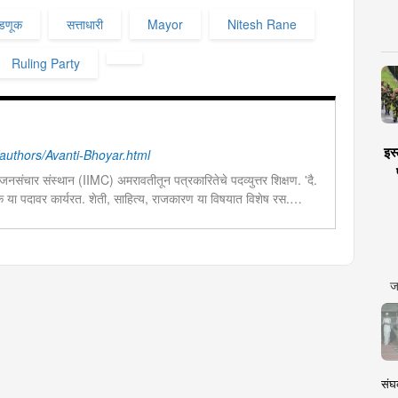
वडणूक
सत्ताधारी
Mayor
Nitesh Rane
Ruling Party
इस्
uthors/Avanti-Bhoyar.html
नसंचार संस्थान (IIMC) अमरावतीतून पत्रकारितेचे पदव्युत्तर शिक्षण. 'दै.
दक या पदावर कार्यरत. शेती, साहित्य, राजकारण या विषयात विशेष रस.
चा छंद....
ज
संघक