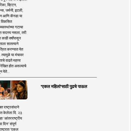
िका, ब्रिटन,
न्स, जर्मनी, इटली,
न आणि कॅनडा या
 विकसित
व्यवस्थांच्या गटाचा
त सदस्य नसला, तरी
या काही वर्षांपासून
ताला सातत्याने
त्रित करण्यात येत
 त्यामुळे या मंचावर
ाचे वाढते महत्त्व
रेखित होत असल्याचे
न येते...
'एकल महिलां'साठी पुढचे पाऊल
क्त राष्ट्रसंघाने
ित केलेला दि. २३
हा 'आंतरराष्ट्रीय
ा दिन' संपूर्ण
राष्ट्रात 'एकल