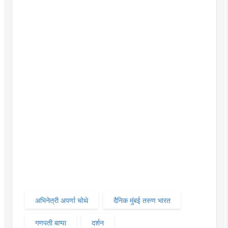
अभिनेत्री अपर्णा चोथे
दैनिक मुंबई तरुण भारत
गणपती बाप्पा
दर्शन