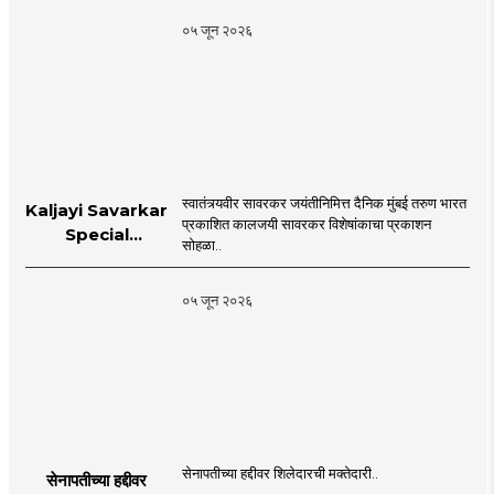
०५ जून २०२६
स्वातंत्र्यवीर सावरकर जयंतीनिमित्त दैनिक मुंबई तरुण भारत
Kaljayi Savarkar
प्रकाशित कालजयी सावरकर विशेषांकाचा प्रकाशन
Special
सोहळा..
supplement
Publication
०५ जून २०२६
Programme in
Dahanu |
MahaMTB
सेनापतीच्या हद्दीवर शिलेदारची मक्तेदारी..
सेनापतीच्या हद्दीवर