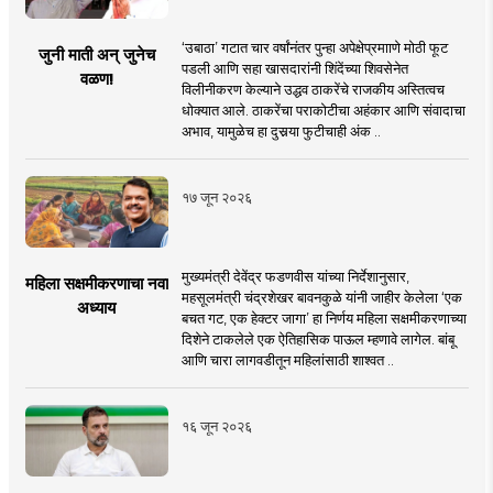
‘उबाठा’ गटात चार वर्षांनंतर पुन्हा अपेक्षेप्रमााणे मोठी फूट
जुनी माती अन् जुनेच
पडली आणि सहा खासदारांनी शिंदेंच्या शिवसेनेत
वळण!
विलीनीकरण केल्याने उद्धव ठाकरेंचे राजकीय अस्तित्वच
धोक्यात आले. ठाकरेंचा पराकोटीचा अहंकार आणि संवादाचा
अभाव, यामुळेच हा दुसर्‍या फुटीचाही अंक ..
१७ जून २०२६
मुख्यमंत्री देवेंद्र फडणवीस यांच्या निर्देशानुसार,
महिला सक्षमीकरणाचा नवा
महसूलमंत्री चंद्रशेखर बावनकुळे यांनी जाहीर केलेला ‘एक
अध्याय
बचत गट, एक हेक्टर जागा’ हा निर्णय महिला सक्षमीकरणाच्या
दिशेने टाकलेले एक ऐतिहासिक पाऊल म्हणावे लागेल. बांबू
आणि चारा लागवडीतून महिलांसाठी शाश्वत ..
१६ जून २०२६