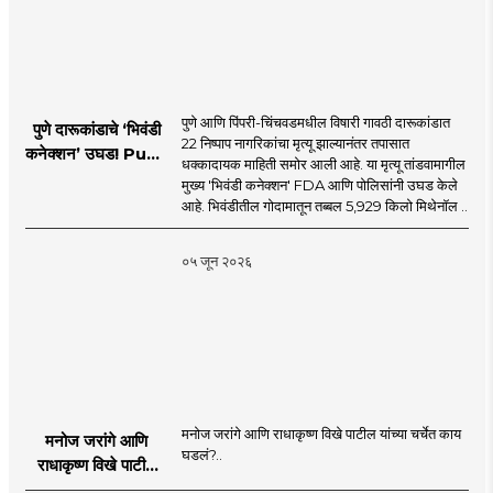
पुणे आणि पिंपरी-चिंचवडमधील विषारी गावठी दारूकांडात
पुणे दारूकांडाचे ‘भिवंडी
22 निष्पाप नागरिकांचा मृत्यू झाल्यानंतर तपासात
कनेक्शन’ उघड! Pune
धक्कादायक माहिती समोर आली आहे. या मृत्यू तांडवामागील
Liquor Tragedy
मुख्य 'भिवंडी कनेक्शन' FDA आणि पोलिसांनी उघड केले
आहे. भिवंडीतील गोदामातून तब्बल 5,929 किलो मिथेनॉल ..
०५ जून २०२६
मनोज जरांगे आणि राधाकृष्ण विखे पाटील यांच्या चर्चेत काय
मनोज जरांगे आणि
घडलं?..
राधाकृष्ण विखे पाटील
यांच्या चर्चेत काय घडलं?