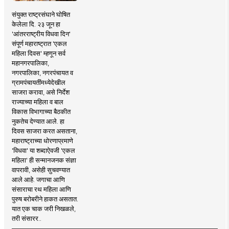
संयुक्त राष्ट्रसंघाने घोषित
केलेला दि. २३ जून हा
'आंतरराष्ट्रीय विधवा दिन'
संपूर्ण महाराष्ट्रात 'एकल
महिला दिवस' म्हणून सर्व
महानगरपालिका,
नगरपालिका, नगरपंचायत व
ग्रामपंचायतींमध्येदेखील
साजरा करावा, असे निर्देश
राज्याच्या महिला व बाल
विकास विभागाच्या बैठकीत
नुकतेच देण्यात आले. हा
दिवस साजरा करत असताना,
महाराष्ट्राच्या धोरणाप्रमाणे
'विधवा' या शब्दाऐवजी 'एकल
महिला' ही सन्मानजनक संज्ञा
वापरावी, असेही सुचवण्यात
आले आहे. जगाचा आणि
संसाराचा रथ महिला आणि
पुरुष बरोबरीने हाकत असतात.
यात एक चाक जरी निखळले,
तरी संसारर..