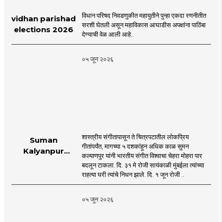
विधान परिषद निवडणुकीत महायुतीने पुन्हा एकदा रणनीतीत
vidhan parishad
सरशी घेतली असून महाविकास आघाडीस अपक्षांना पाठिंबा
elections 2026
देण्याची वेळ आली आहे..
०५ जून २०२६
शास्त्रीय संगीतापासून ते चित्रपटातील लोकप्रिय
Suman
गीतांपर्यंत, मागच्या ५ दशकांहून अधिक काळ सुमन
Kalyanpur
कल्याणपुर यांनी भारतीय संगीत विश्वाचा चेहरा मोहरा पार
accorded state
बदलून टाकला. दि. ३१ मे रोजी सायंकाळी मुंबईला त्यांच्या
honours in
राहत्या घरी त्यांचे निधन झाले. दि. १ जून रोजी ..
mumbai |
MahaMTB
०५ जून २०२६