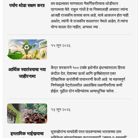
वय वाढल्यावर माणसाला नैसर्गिकरीत्याच थोडीफार
पर्याय थोडा सक्षम करा!
प्रगल्भता येते. राहुल गांधी हे या नियमालाही अपवाद! त्यांना
आजही राजकीय वास्तव काय आहे, याचे आकलन होत नाही.
अर्थात, त्यांनी जे राजकीय सल्लागार नेमले आहेत, ते त्यांना
योग्य सल्ला देत नाहीत, अन्यथा ज्या ..
१५ जून २०२६
केंद्र सरकारने १०० टक्के इथेनॉल इंधनवापराला हिरवा
आर्थिक स्वातंत्र्याचा नवा
कंदील देत, देशाच्या ऊर्जा आणि कृषिक्षेत्रात एका
जाहीरनामा
ऐतिहासिक क्रांतीची पायाभरणी केली आहे. या महत्त्वपूर्ण
निर्णयामुळे पेट्रोलवरील अवलंबित्व लक्षणीयरीत्या कमी
होईल. पुढील दोन महिन्यांतच अत्याधुनिक फ्लेस ..
१३ जून २०२६
घुसखोरांना मायदेशी परत पाठवण्याच्या भारताच्या ठाम
इस्लामिक भाईचार्‍याचा
भूमिकेला बांगलादेशच्या कट्टरतावादी ‘जमात-ए-इस्लामी’