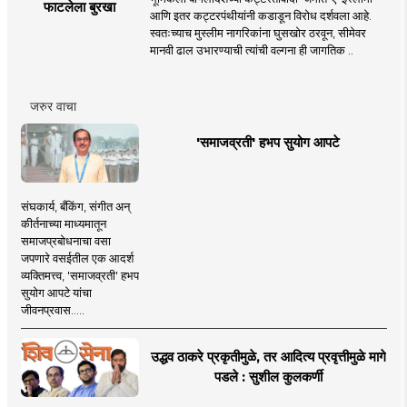
फाटलेला बुरखा
आणि इतर कट्टरपंथीयांनी कडाडून विरोध दर्शवला आहे.
स्वतःच्याच मुस्लीम नागरिकांना घुसखोर ठरवून, सीमेवर
मानवी ढाल उभारण्याची त्यांची वल्गना ही जागतिक ..
जरुर वाचा
'समाजव्रती' हभप सुयोग आपटे
संघकार्य, बँकिंग, संगीत अन्
कीर्तनाच्या माध्यमातून
समाजप्रबोधनाचा वसा
जपणारे वसईतील एक आदर्श
व्यक्तिमत्त्व, 'समाजव्रती' हभप
सुयोग आपटे यांचा
जीवनप्रवास.....
उद्धव ठाकरे प्रकृतीमुळे, तर आदित्य प्रवृत्तीमुळे मागे
पडले : सुशील कुलकर्णी