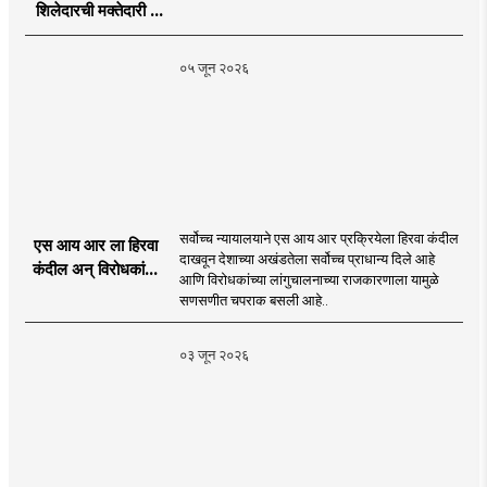
शिलेदारची मक्तेदारी |
Sahyadri Tiger
Sheledar |
०५ जून २०२६
MahaMTB
सर्वोच्च न्यायालयाने एस आय आर प्रक्रियेला हिरवा कंदील
एस आय आर ला हिरवा
दाखवून देशाच्या अखंडतेला सर्वोच्च प्राधान्य दिले आहे
कंदील अन् विरोधकांना
आणि विरोधकांच्या लांगुचालनाच्या राजकारणाला यामुळे
चपराक
सणसणीत चपराक बसली आहे..
०३ जून २०२६