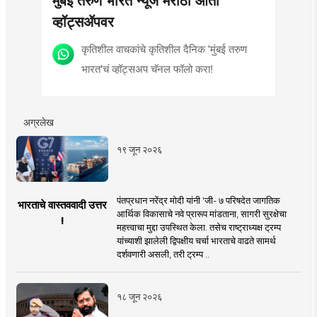
व्हॉट्सॲपवर
कृतिशील वाचकांचे कृतिशील दैनिक 'मुंबई तरुण
भारत'चं व्हॉट्सअप चॅनल फॉलो करा!
अग्रलेख
१९ जून २०२६
पंतप्रधान नरेंद्र मोदी यांनी 'जी- ७ परिषदेत जागतिक
भारताचे वास्तववादी उत्तर
आर्थिक विकासाचे नवे प्रारूप मांडताना, सागरी सुरक्षेचा
!
महत्त्वाचा मुद्दा उपस्थित केला. तसेच राष्ट्राध्यक्ष ट्रम्प
यांच्याशी झालेली द्विपक्षीय चर्चा भारताचे वाढते सामर्थ
दर्शवणारी असली, तरी ट्रम्प ..
१८ जून २०२६