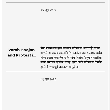
| Shri Krishna
Janmabhoomi |
०६ जून २०२६
MahaMTB
मिरा रोडमधील पूनम क्लस्टर परिसरात ‘बकरी ईद’साठी
Varah Poojan
आणलेल्या बकऱ्यांवरून निर्माण झालेला वाद राज्यभर चर्चेचा
and Protest in
विषय ठरला. स्थानिक रहिवाशांचा विरोध, ‘हनुमान चालीसा’
Poonam
पठण, त्यानंतर झालेलं ‘वराह’ पूजन आणि परिसरात निर्माण
Cluster Society
झालेलं तणावपूर्ण वातावरण यामुळे या ..
Mira Road
०६ जून २०२६