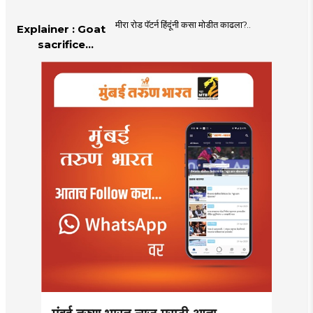
मीरा रोड पॅटर्न हिंदूंनी कसा मोडीत काढला?..
Explainer : Goat
sacrifice
controversy in
Mumbai |
MahaMTB
मुंबई तरुण भारत न्यूज मराठी आता