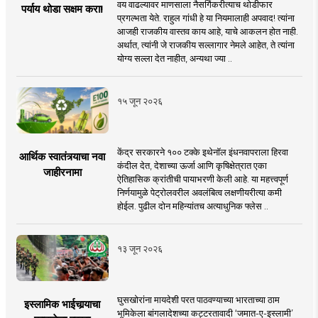
वय वाढल्यावर माणसाला नैसर्गिकरीत्याच थोडीफार
पर्याय थोडा सक्षम करा!
प्रगल्भता येते. राहुल गांधी हे या नियमालाही अपवाद! त्यांना
आजही राजकीय वास्तव काय आहे, याचे आकलन होत नाही.
अर्थात, त्यांनी जे राजकीय सल्लागार नेमले आहेत, ते त्यांना
योग्य सल्ला देत नाहीत, अन्यथा ज्या ..
१५ जून २०२६
केंद्र सरकारने १०० टक्के इथेनॉल इंधनवापराला हिरवा
आर्थिक स्वातंत्र्याचा नवा
कंदील देत, देशाच्या ऊर्जा आणि कृषिक्षेत्रात एका
जाहीरनामा
ऐतिहासिक क्रांतीची पायाभरणी केली आहे. या महत्त्वपूर्ण
निर्णयामुळे पेट्रोलवरील अवलंबित्व लक्षणीयरीत्या कमी
होईल. पुढील दोन महिन्यांतच अत्याधुनिक फ्लेस ..
१३ जून २०२६
घुसखोरांना मायदेशी परत पाठवण्याच्या भारताच्या ठाम
इस्लामिक भाईचार्‍याचा
भूमिकेला बांगलादेशच्या कट्टरतावादी ‘जमात-ए-इस्लामी’