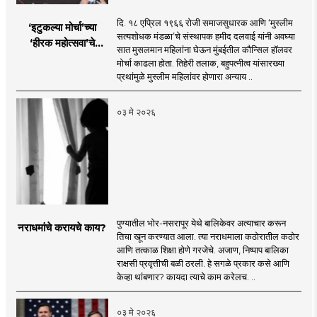
दि. १८ एप्रिल १९६६ रोजी समाजसुधारक आणि ‘मुस्लीम
‘इटुकल्या मोर्चा’च्या
सत्यशोधक मंडळा’चे संस्थापक हमीद दलवाई यांनी अवघ्या
‘हीरक महोत्सवा’चे
सात मुसलमान महिलांना घेऊन मुंबईतील कौन्सिल हॉलवर
लखलखते पैलू
मोर्चा काढला होता. तिहेरी तलाक, बहुपत्नीत्व यांसारख्या
प्रथांमुळे मुस्लीम महिलांवर होणारा अन्याय ..
०३ मे २०२६
पुण्यातील भोर-नसरापूर येथे बालिकेवर अत्याचार करून
नराधमांचे करायचे काय?
तिचा खून करण्यात आला. त्या नराधमाला कठोरातील कठोर
आणि तत्काळ शिक्षा होणे गरजेचे. अजाण, निष्पाप बालिका
राक्षसी प्रवृत्तीची बळी ठरली. हे सगळे प्रकार कसे आणि
केव्हा थांबणार? कायदा त्याचे काम करेलच. ..
०३ मे २०२६