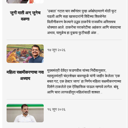
‘उबाठा’ गटात चार वर्षांनंतर पुन्हा अपेक्षेप्रमााणे मोठी फूट
जुनी माती अन् जुनेच
पडली आणि सहा खासदारांनी शिंदेंच्या शिवसेनेत
वळण!
विलीनीकरण केल्याने उद्धव ठाकरेंचे राजकीय अस्तित्वच
धोक्यात आले. ठाकरेंचा पराकोटीचा अहंकार आणि संवादाचा
अभाव, यामुळेच हा दुसर्‍या फुटीचाही अंक ..
१७ जून २०२६
मुख्यमंत्री देवेंद्र फडणवीस यांच्या निर्देशानुसार,
महिला सक्षमीकरणाचा नवा
महसूलमंत्री चंद्रशेखर बावनकुळे यांनी जाहीर केलेला ‘एक
अध्याय
बचत गट, एक हेक्टर जागा’ हा निर्णय महिला सक्षमीकरणाच्या
दिशेने टाकलेले एक ऐतिहासिक पाऊल म्हणावे लागेल. बांबू
आणि चारा लागवडीतून महिलांसाठी शाश्वत ..
१६ जून २०२६