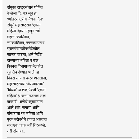
संयुक्त राष्ट्रसंघाने घोषित
केलेला दि. २३ जून हा
'आंतरराष्ट्रीय विधवा दिन'
संपूर्ण महाराष्ट्रात 'एकल
महिला दिवस' म्हणून सर्व
महानगरपालिका,
नगरपालिका, नगरपंचायत व
ग्रामपंचायतींमध्येदेखील
साजरा करावा, असे निर्देश
राज्याच्या महिला व बाल
विकास विभागाच्या बैठकीत
नुकतेच देण्यात आले. हा
दिवस साजरा करत असताना,
महाराष्ट्राच्या धोरणाप्रमाणे
'विधवा' या शब्दाऐवजी 'एकल
महिला' ही सन्मानजनक संज्ञा
वापरावी, असेही सुचवण्यात
आले आहे. जगाचा आणि
संसाराचा रथ महिला आणि
पुरुष बरोबरीने हाकत असतात.
यात एक चाक जरी निखळले,
तरी संसारर..