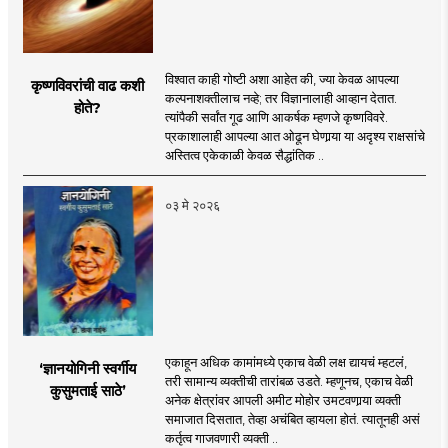
विश्वात काही गोष्टी अशा आहेत की, ज्या केवळ आपल्या
कृष्णविवरांची वाढ कशी
कल्पनाशक्तीलाच नव्हे; तर विज्ञानालाही आव्हान देतात.
होते?
त्यांपैकी सर्वांत गूढ आणि आकर्षक म्हणजे कृष्णविवरे.
प्रकाशालाही आपल्या आत ओढून घेणार्‍या या अदृश्य राक्षसांचे
अस्तित्व एकेकाळी केवळ सैद्धांतिक ..
०३ मे २०२६
एकाहून अधिक कामांमध्ये एकाच वेळी लक्ष द्यायचं म्हटलं,
‘ज्ञानयोगिनी स्वर्गीय
तरी सामान्य व्यक्तीची तारांबळ उडते. म्हणूनच, एकाच वेळी
कुसुमताई साठे’
अनेक क्षेत्रांवर आपली अमीट मोहोर उमटवणार्‍या व्यक्ती
समाजात दिसतात, तेव्हा अचंबित व्हायला होतं. त्यातूनही असं
कर्तृत्व गाजवणारी व्यक्ती ..