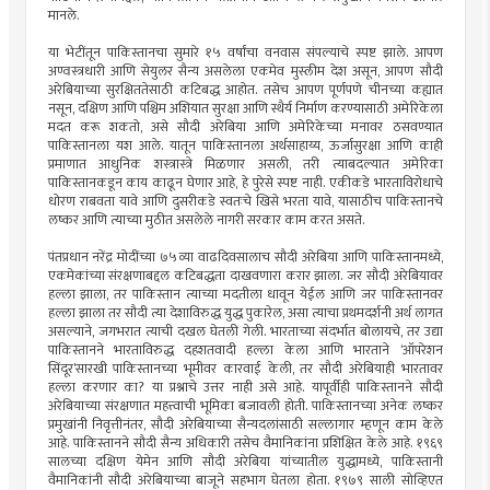
मानले.
या भेटींतून पाकिस्तानचा सुमारे १५ वर्षांचा वनवास संपल्याचे स्पष्ट झाले. आपण
अण्वस्त्रधारी आणि सेयुलर सैन्य असलेला एकमेव मुस्लीम देश असून, आपण सौदी
अरेबियाच्या सुरक्षिततेसाठी कटिबद्ध आहोत. तसेच आपण पूर्णपणे चीनच्या कह्यात
नसून, दक्षिण आणि पश्चिम अशियात सुरक्षा आणि स्थैर्य निर्माण करण्यासाठी अमेरिकेला
मदत करू शकतो, असे सौदी अरेबिया आणि अमेरिकेच्या मनावर ठसवण्यात
पाकिस्तानला यश आले. यातून पाकिस्तानला अर्थसाहाय्य, ऊर्जासुरक्षा आणि काही
प्रमाणात आधुनिक शस्त्रास्त्रे मिळणार असली, तरी त्याबदल्यात अमेरिका
पाकिस्तानकडून काय काढून घेणार आहे, हे पुरेसे स्पष्ट नाही. एकीकडे भारताविरोधाचे
धोरण राबवता यावे आणि दुसरीकडे स्वतःचे खिसे भरता यावे, यासाठीच पाकिस्तानचे
लष्कर आणि त्याच्या मुठीत असलेले नागरी सरकार काम करत असते.
पंतप्रधान नरेंद्र मोदींच्या ७५व्या वाढदिवसालाच सौदी अरेबिया आणि पाकिस्तानमध्ये,
एकमेकांच्या संरक्षणाबद्दल कटिबद्धता दाखवणारा करार झाला. जर सौदी अरेबियावर
हल्ला झाला, तर पाकिस्तान त्याच्या मदतीला धावून येईल आणि जर पाकिस्तानवर
हल्ला झाला तर सौदी त्या देशाविरुद्ध युद्ध पुकारेल, असा त्याचा प्रथमदर्शनी अर्थ लागत
असल्याने, जगभरात त्याची दखल घेतली गेली. भारताच्या संदर्भात बोलायचे, तर उद्या
पाकिस्तानने भारताविरुद्ध दहशतवादी हल्ला केला आणि भारताने ‘ऑपरेशन
सिंदूर’सारखी पाकिस्तानच्या भूमीवर कारवाई केली, तर सौदी अरेबियाही भारतावर
हल्ला करणार का? या प्रश्नाचे उत्तर नाही असे आहे. यापूर्वीही पाकिस्तानने सौदी
अरेबियाच्या संरक्षणात महत्त्वाची भूमिका बजावली होती. पाकिस्तानच्या अनेक लष्कर
प्रमुखांनी निवृत्तीनंतर, सौदी अरेबियाच्या सैन्यदलांसाठी सल्लागार म्हणून काम केले
आहे. पाकिस्तानने सौदी सैन्य अधिकारी तसेच वैमानिकांना प्रशिक्षित केले आहे. १९६९
सालच्या दक्षिण येमेन आणि सौदी अरेबिया यांच्यातील युद्धामध्ये, पाकिस्तानी
वैमानिकांनी सौदी अरेबियाच्या बाजूने सहभाग घेतला होता. १९७९ साली सोव्हिएत