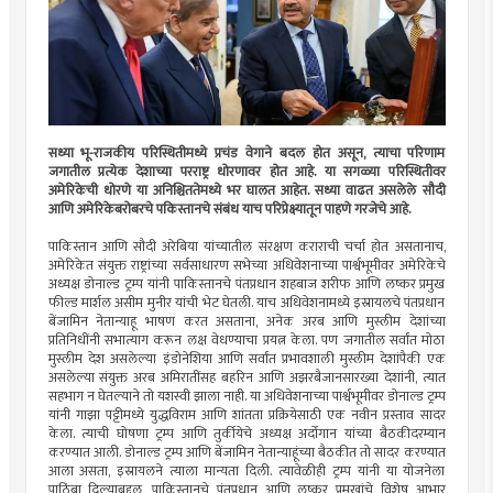
सध्या भू-राजकीय परिस्थितीमध्ये प्रचंड वेगाने बदल होत असून, त्याचा परिणाम
जगातील प्रत्येक देशाच्या परराष्ट्र धोरणावर होत आहे. या सगळ्या परिस्थितीवर
अमेरिकेची धोरणे या अनिश्चिततेमध्ये भर घालत आहेत. सध्या वाढत असलेले सौदी
आणि अमेरिकेबरोबरचे पकिस्तानचे संबंध याच परिप्रेक्ष्यातून पाहणे गरजेचे आहे.
पाकिस्तान आणि सौदी अरेबिया यांच्यातील संरक्षण कराराची चर्चा होत असतानाच,
अमेरिकेत संयुक्त राष्ट्रांच्या सर्वसाधारण सभेच्या अधिवेशनाच्या पार्श्वभूमीवर अमेरिकेचे
अध्यक्ष डोनाल्ड ट्रम्प यांनी पाकिस्तानचे पंतप्रधान शहबाज शरीफ आणि लष्कर प्रमुख
फील्ड मार्शल असीम मुनीर यांची भेट घेतली. याच अधिवेशनामध्ये इस्रायलचे पंतप्रधान
बेंजामिन नेतान्याहू भाषण करत असताना, अनेक अरब आणि मुस्लीम देशांच्या
प्रतिनिधींनी सभात्याग करून लक्ष वेधण्याचा प्रयत्न केला. पण जगातील सर्वांत मोठा
मुस्लीम देश असलेल्या इंडोनेशिया आणि सर्वांत प्रभावशाली मुस्लीम देशांपैकी एक
असलेल्या संयुक्त अरब अमिरातींसह बहरिन आणि अझरबैजानसारख्या देशांनी, त्यात
सहभाग न घेतल्याने तो यशस्वी झाला नाही. या अधिवेशनाच्या पार्श्वभूमीवर डोनाल्ड ट्रम्प
यांनी गाझा पट्टीमध्ये युद्धविराम आणि शांतता प्रक्रियेसाठी एक नवीन प्रस्ताव सादर
केला. त्याची घोषणा ट्रम्प आणि तुर्कीयेचे अध्यक्ष अर्दोगान यांच्या बैठकीदरम्यान
करण्यात आली. डोनाल्ड ट्रम्प आणि बेंजामिन नेतान्याहूंच्या बैठकीत तो सादर करण्यात
आला असता, इस्रायलने त्याला मान्यता दिली. त्यावेळीही ट्रम्प यांनी या योजनेला
पाठिंबा दिल्याबद्दल, पाकिस्तानचे पंतप्रधान आणि लष्कर प्रमुखांचे विशेष आभार