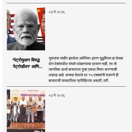
०३ मे २०२६
नुकताच जाहीर झालेला अमेरिका-इराण युद्धविराम हा केवळ
'पेट्रोयुआन विरुद्ध
दोन देशांमधील संघर्ष थांबवण्याचा प्रयत्न नाही, तर तो
पेट्रोडॉलर' आणि
जागतिक ऊर्जा बाजाराला पुन्हा एकदा स्थिर करण्याची
भारताचा 'पेट्रो-रुपी'
धडपड आहे. कच्च्या तेलाचे दर १५ टक्क्यांनी घसरणे ही
संकल्प
बाजाराची तात्कालिक प्रतिक्रिया असली, तरी ..
०३ मे २०२६