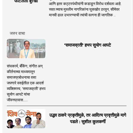
फाटलेला बुरखा
आणि इतर कट्टरपंथीयांनी कडाडून विरोध दर्शवला आहे.
स्वतःच्याच मुस्लीम नागरिकांना घुसखोर ठरवून, सीमेवर
मानवी ढाल उभारण्याची त्यांची वल्गना ही जागतिक ..
जरुर वाचा
'समाजव्रती' हभप सुयोग आपटे
संघकार्य, बँकिंग, संगीत अन्
कीर्तनाच्या माध्यमातून
समाजप्रबोधनाचा वसा
जपणारे वसईतील एक आदर्श
व्यक्तिमत्त्व, 'समाजव्रती' हभप
सुयोग आपटे यांचा
जीवनप्रवास.....
उद्धव ठाकरे प्रकृतीमुळे, तर आदित्य प्रवृत्तीमुळे मागे
पडले : सुशील कुलकर्णी