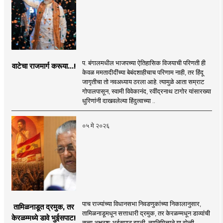
प. बंगालमधील भाजपच्या ऐतिहासिक विजयाची परिणती ही
वाटेचा राजमार्ग करूया...!
केवळ ममतादीदींच्या बेबंदशाहीचाच परिणाम नाही, तर हिंदू
जागृतीचा तो नवअध्याय ठरला आहे. त्यामुळे आता सम्राट
गोपालपासून, स्वामी विवेकानंद, रवींद्रनाथ टागोर यांसारख्या
धुरिणांनी दाखवलेल्या हिंदुत्वाच्या ..
०५ मे २०२६
पाच राज्यांच्या विधानसभा निवडणुकांच्या निकालानुसार,
तामिळनाडूत द्रमुक, तर
तामिळनाडूमधून सत्ताधारी द्रमुक, तर केरळम्मधून डाव्यांची
केरळम्मध्ये डावे भुईसपाट!
सत्ता अक्षरश: भुईसपाट झाली. त्यानिमित्ताने या दोन्ही