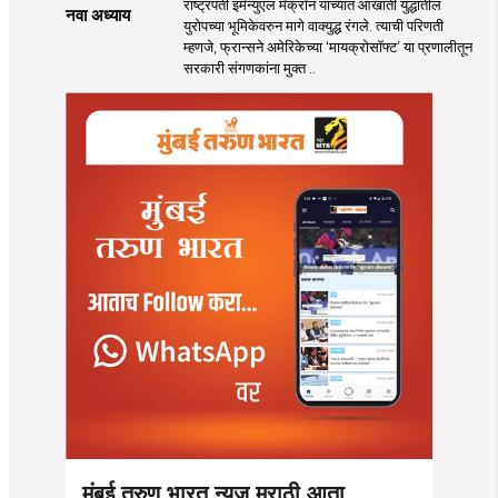
राष्ट्रपती इमॅन्युएल मॅक्रॉन यांच्यात आखाती युद्धातील
नवा अध्याय
युरोपच्या भूमिकेवरुन मागे वाक्युद्ध रंगले. त्याची परिणती
म्हणजे, फ्रान्सने अमेरिकेच्या ‘मायक्रोसॉफ्ट’ या प्रणालीतून
सरकारी संगणकांना मुक्त ..
मुंबई तरुण भारत न्यूज मराठी आता