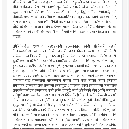
रशियाने अफगाणिस्तानवर हल्ला करून तिथे कठपुतळी सरकार स्थापन केल्यानंतर,
सौदी अरेबियाचा पैसा, ‘सीआयए’ने पुरवलेली शस्त्रास्त्रे यांच्या जोरावर पाकिस्तानने
दहशतवाद्यांसाठी प्रशिक्षण केंद्रे चालवली. त्यांना ‘मुजाहिद्दीन’ किंवा ‘धर्मयोद्धे’ असे
संबोधले गेले. कालांतराने रशियाला अफगाणिस्तानमधून माघार घ्यावी लागल्यानंतर,
याच लोकांमधून तालिबानची निर्मिती करण्यात आली. तालिबानने तसेच पाकिस्तानने
सौदी अरेबियाच्या ओसामा बिन लादेनला आसरा दिला होता. सौदी अरेबियाच्या पैशांवर
पाकिस्तानमध्ये वहाबी विचारसरणीच्या मौलवी आणि मदरशांचे प्रस्थ मोठ्या प्रमाणावर
वाढले.
अमेरिकेवरील ९/११च्या दहशतवादी हल्ल्यांनंतर, सौदी अरेबियाने वहाबी
विचारसरणीच्या संघटनांना दिली जाणारी मदत मोठ्या प्रमाणावर कमी केली.
पाकिस्तानला मिळणारी मदत आटल्यामुळे, पाकिस्तानमध्ये अस्वस्थता निर्माण झाली.
दुसरीकडे अमेरिकेने अफगाणिस्तानमधील तालिबान आणि इराकमधील सद्दाम
हुसेनच्या राजवटींचा बिमोड केल्यामुळे, इराणच्या ताकदीमध्ये मोठ्या प्रमाणात वाढ
झाली. इराण आणि सौदी अरेबियामधील शीतयुद्धाचा पाकिस्तानला फटका बसू
लागला. २०१० साली झालेल्या अरब राज्यक्रांत्यांमध्ये, अमेरिकेने आपल्या आखाती
मित्रदेशांमधील राजवटींना वाचवण्याचे फारसे प्रयत्न केले नाहीत. त्याच सुमारास
अमेरिकेत झालेल्या शेल तेलाच्या क्रांतीमुळे, अमेरिकेचे सौदी अरेबियाच्या तेलावरील
अवलंबित्व मोठ्या प्रमाणावर कमी झाले. त्यामुळे सौदी अरेबियाने चीन आणि भारताशी
मैत्रीपूर्ण संबंध प्रस्थापित करण्यास प्राधान्य दिले. दोन्ही देशांची खनिजतेलाची मागणी
मोठ्या प्रमाणावर वाढत होती. याच सुमारास येमेनमधील हुती बंडखोरांविरुद्धच्या
युद्धामध्ये, सौदी अरेबिया आणि संयुक्त अरब अमिरातींनी पाकिस्तानची मदत मागितली.
पण येमेनमध्ये पाकिस्तानचे सैन्य पाठवल्यास इराण पाकिस्तान अस्थिर करेल, अशी
भीती असल्याने पाकिस्तानने त्याला नकार दिला. त्यामुळे सौदी अरेबिया आणि
पाकिस्तानमधील संबंधांमध्ये दरी निर्माण होऊ लागली. २०१८ साली पाकिस्तानच्या
पंतप्रधानपदी बसलेल्या इमरान खानचा कल कतार आणि तुर्कीयेकडे होता. तुर्कीयेही