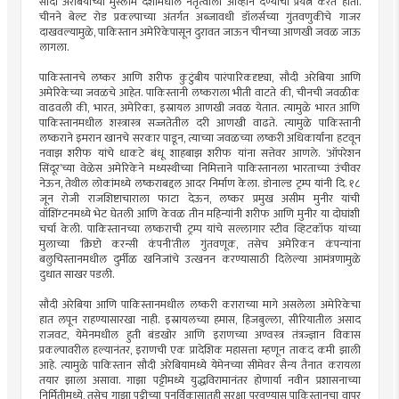
सौदी अरेबियाच्या मुस्लीम देशांमधील नेतृत्वाला आव्हान देण्याचा प्रयत्न करत होता.
चीनने बेल्ट रोड प्रकल्पाच्या अंतर्गत अब्जावधी डॉलर्सच्या गुंतवणुकीचे गाजर
दाखवल्यामुळे, पाकिस्तान अमेरिकेपासून दुरावत जाऊन चीनच्या आणखी जवळ जाऊ
लागला.
पाकिस्तानचे लष्कर आणि शरीफ कुटुंबीय पारंपारिकदृष्ट्या, सौदी अरेबिया आणि
अमेरिकेच्या जवळचे आहेत. पाकिस्तानी लष्कराला भीती वाटते की, चीनची जवळीक
वाढवली की, भारत, अमेरिका, इस्रायल आणखी जवळ येतात. त्यामुळे भारत आणि
पाकिस्तानमधील शस्त्रास्त्र सज्जतेतील दरी आणखी वाढते. त्यामुळे पाकिस्तानी
लष्कराने इमरान खानचे सरकार पाडून, त्याच्या जवळच्या लष्करी अधिकार्यांना हटवून
नवाझ शरीफ यांचे धाकटे बंधू शाहबाझ शरीफ यांना सत्तेवर आणले. ‘ऑपरेशन
सिंदूर’च्या वेळेस अमेरिकेने मध्यस्थीच्या निमित्ताने पाकिस्तानला भारताच्या उंचीवर
नेऊन, तेथील लोकांमध्ये लष्कराबद्दल आदर निर्माण केला. डोनाल्ड ट्रम्प यांनी दि. १८
जून रोजी राजशिष्टाचाराला फाटा देऊन, लष्कर प्रमुख असीम मुनीर यांची
वॉशिंग्टनमध्ये भेट घेतली आणि केवळ तीन महिन्यांनी शरीफ आणि मुनीर या दोघांशी
चर्चा केली. पाकिस्तानच्या लष्कराची ट्रम्प यांचे सल्लागार स्टीव व्हिटकॉफ यांच्या
मुलाच्या ‘क्रिप्टो करन्सी कंपनी’तील गुंतवणूक, तसेच अमेरिकन कंपन्यांना
बलुचिस्तानमधील दुर्मीळ खनिजांचे उत्खनन करण्यासाठी दिलेल्या आमंत्रणामुळे
दुधात साखर पडली.
सौदी अरेबिया आणि पाकिस्तानमधील लष्करी कराराच्या मागे असलेला अमेरिकेचा
हात लपून राहण्यासारखा नाही. इस्रायलच्या हमास, हिजबुल्ला, सीरियातील असाद
राजवट, येमेनमधील हुती बंडखोर आणि इराणच्या अण्वस्त्र तंत्रज्ज्ञान विकास
प्रकल्पावरील हल्यानंतर, इराणची एक प्रादेशिक महासत्ता म्हणून ताकद कमी झाली
आहे. त्यामुळे पाकिस्तान सौदी अरेबियामध्ये येमेनच्या सीमेवर सैन्य तैनात करायला
तयार झाला असावा. गाझा पट्टीमध्ये युद्धविरामानंतर होणार्या नवीन प्रशासनाच्या
निर्मितीमध्ये, तसेच गाझा पट्टीच्या पुनर्विकासातही सुरक्षा पुरवण्यास पाकिस्तानचा वापर