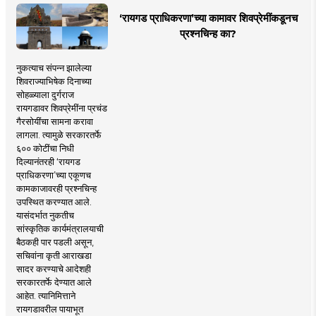
‘रायगड प्राधिकरणा’च्या कामावर शिवप्रेमींकडूनच
प्रश्नचिन्ह का?
नुकत्याच संपन्न झालेल्या
शिवराज्याभिषेक दिनाच्या
सोहळ्याला दुर्गराज
रायगडावर शिवप्रेमींना प्रचंड
गैरसोयींचा सामना करावा
लागला. त्यामुळे सरकारतर्फे
६०० कोटींचा निधी
दिल्यानंतरही ‘रायगड
प्राधिकरणा’च्या एकूणच
कामकाजावरही प्रश्नचिन्ह
उपस्थित करण्यात आले.
यासंदर्भात नुकतीच
सांस्कृतिक कार्यमंत्रालयाची
बैठकही पार पडली असून,
सचिवांना कृती आराखडा
सादर करण्याचे आदेशही
सरकारतर्फे देण्यात आले
आहेत. त्यानिमित्ताने
रायगडावरील पायाभूत