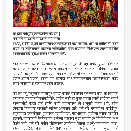
या देवी सर्वभूतेषु शक्तिरुपेण संस्थिता |
नमस्तयै नमस्तस्यै नमस्तस्यै नमो नमः॥
अर्थात, हे देवी, तू सर्व प्राणीमात्रांमध्ये शक्तिरुपाने वास करतेस. अशा या देवीला मी वंदन
करते. या स्तोत्राप्रमाणे आजच्या स्त्रीशक्तीला नमन करताना निश्र्चितच त्यांच्यासमोरील
आव्हानांकडेही दुर्लक्ष करुन चालणार नाही.
आज आपल्या देशात दिवसाढवळ्या अगदी चिमुकलीपासून अगदी वृद्ध महिलेपर्यंत
नराधमांकडून अत्याचाराची नृशंस प्रकरणे समोर येत असतात. लैंगिक भेदभाव,
हुंडाबळी, घरगुती हिंसा, बालविवाह, कामाच्या ठिकाणी असमानता, सामाजिक बंधने हे
प्रकार आपण ऐकतो, बघतो. पण, बरेचदा या अन्यायाविरोधात लढण्याऐवजी, काही
जणी निमूटपणे हे अत्याचार सहन करतात.
खरं तर हिंदू संस्कृतीत पूर्वीपासून स्त्रीला केवळ देवीसमान पूजलेलेच नाही, तर स्त्रियांना
समाजात एक मानाचे स्थानही होते. एवढेच नाही तर कुळ, वारसा संपत्ती आईच्या नावाने
चालायचीही पद्धत होती आणि काही समाजांमध्ये ती अजूनही कायम आहे. तसेच
आपल्या देवतांच्या नावातही मातेला अग्रस्थान आहे. जसे की, गणपतीला 'पार्वतीपुत्र’,
हनुमानाला 'अंजनीसुत', कृष्णाला 'देवकीनंदन', महाभारतात कुंतीच्या पुत्रांना 'कौन्तेय'
इत्यादी. त्याचप्रमाणे देवदेवतांचा उल्लेख करताना सुद्धा त्यांच्या अर्धांगिनीचे नाव प्रथम
घेतले जाते. जसे की, नवीन जोडप्याला आशीर्वाद देताना 'लक्ष्मीृ-नारायणाचा जोडा',
रामाचा उल्लेख करताना 'सियाराम', महादेवाचा उल्लेख करताना सुद्धा 'नमो