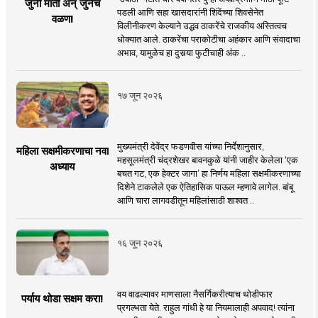
जुनी माती अन् जुनेच
पडली आणि सहा खासदारांनी शिंदेंच्या शिवसेनेत
वळण!
विलीनीकरण केल्याने उद्धव ठाकरेंचे राजकीय अस्तित्वच
धोक्यात आले. ठाकरेंचा पराकोटीचा अहंकार आणि संवादाचा
अभाव, यामुळेच हा दुसर्‍या फुटीचाही अंक ..
१७ जून २०२६
मुख्यमंत्री देवेंद्र फडणवीस यांच्या निर्देशानुसार,
महिला सक्षमीकरणाचा नवा
महसूलमंत्री चंद्रशेखर बावनकुळे यांनी जाहीर केलेला ‘एक
अध्याय
बचत गट, एक हेक्टर जागा’ हा निर्णय महिला सक्षमीकरणाच्या
दिशेने टाकलेले एक ऐतिहासिक पाऊल म्हणावे लागेल. बांबू
आणि चारा लागवडीतून महिलांसाठी शाश्वत ..
१६ जून २०२६
वय वाढल्यावर माणसाला नैसर्गिकरीत्याच थोडीफार
पर्याय थोडा सक्षम करा!
प्रगल्भता येते. राहुल गांधी हे या नियमालाही अपवाद! त्यांना