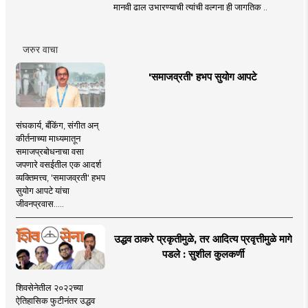
मानवी ढाल उभारण्याची त्यांची वल्गना ही जागतिक ..
जरुर वाचा
'समाजव्रती' हभप सुयोग आपटे
संघकार्य, बँकिंग, संगीत अन्
कीर्तनाच्या माध्यमातून
समाजप्रबोधनाचा वसा
जपणारे वसईतील एक आदर्श
व्यक्तिमत्त्व, 'समाजव्रती' हभप
सुयोग आपटे यांचा
जीवनप्रवास.....
उद्धव ठाकरे प्रकृतीमुळे, तर आदित्य प्रवृत्तीमुळे मागे
पडले : सुशील कुलकर्णी
शिवसेनेतील २०२२च्या
ऐतिहासिक फुटीनंतर उद्धव