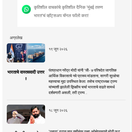
कृतिशील वाचकांचे कृतिशील दैनिक 'मुंबई तरुण
भारत'चं व्हॉट्सअप चॅनल फॉलो करा!
अग्रलेख
१९ जून २०२६
पंतप्रधान नरेंद्र मोदी यांनी 'जी- ७ परिषदेत जागतिक
भारताचे वास्तववादी उत्तर
आर्थिक विकासाचे नवे प्रारूप मांडताना, सागरी सुरक्षेचा
!
महत्त्वाचा मुद्दा उपस्थित केला. तसेच राष्ट्राध्यक्ष ट्रम्प
यांच्याशी झालेली द्विपक्षीय चर्चा भारताचे वाढते सामर्थ
दर्शवणारी असली, तरी ट्रम्प ..
१८ जून २०२६
‘उबाठा’ गटात चार वर्षांनंतर पुन्हा अपेक्षेप्रमााणे मोठी फूट