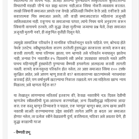
स्वातंत्र्याची तर सोयच नाही. आजही आपल्या पुरुषप्रधान संस्कृतीतील बुरसटलेल्या
विचारांची मंडळी 'ती'चे मत ग्राह्य धरतच नाही.आज स्त्रिया नोकरी-व्यवसाय करतात.
लाखो स्त्रियांनी समाजात आपले एक वेगळे अस्तित्वही निर्माण केले आहे. एकीकडे असे
सकारात्मक चित्र समाजात असले, तरी काही समाजघटकांत महिलांना अजूनही
व्यक्तिस्वातंत्र्य नाही. एकूणच या समाजाच्या परंपरा, त्यांचे नियम याचे अनुकरण करून
स्त्रियांनी वागायचे ठरवले, तरी सुद्धा जेव्हा मुलीच्या जन्माचा प्रश्न येतो, तेव्हा समाजात
अजूनही मुलगी नको, ही संकुचित वृत्तीही दिसून येते.
त्यामुळे सामाजिक परिवर्तन हे मानसिक परिवर्तनातून घडले पाहिजे. पण, बरेचदा होते
नेमके उलटेच. स्त्रीभ्रूणहत्येला कारण ठरलेली हुंडापद्धत सरकारला कायदे करून बंद
करावी लागली. याचा परिणाम झाला, पण म्हणावे तसे परिवर्तन मनापासून झालेच
नाही, अन्यथा ऐन नवरात्रीत १५ दिवसांचे स्त्री अर्भक उघड्यावर सापडले नसते आणि
पाचच महिन्यांपूर्वी हुंड्यापोटी पुण्याच्या वैष्णवी हगवणेला आत्महत्या करावी लागली
नसती. कायदे करूनसुध्दा परिवर्तन होत नसेल, तर अशा समाजात स्त्रिया १०० टक्के
सुरक्षित आहेत, असे आपण म्हणू शकतो का? बलात्काराच्या खटल्यांमध्ये नराधमांवर
कारवाई होते, पण वर्षानुवर्षे खटल्याचा निकाल रखडतो. मग त्या महिलेला खरंच न्याय
मिळाला, असे म्हणता येईल का?
या लेखातून सांगण्याचा मतितार्थ इतकाच की, केवळ नवरात्रीचे नऊ दिवस देवीची
म्हणजेच स्त्रीशक्तीची पूजा-आराधना करण्यापेक्षा, अन्य दिवशीसुद्धा महिलांचा आदर
करा. एक वस्तू म्हणून तिच्याकडे न पाहता, एक ’माणूस’ म्हणून बघा, तरच खर्‍या अर्थाने
नवरात्री साजरी करण्यामागचा उद्देश सार्थकी लागेल आणि हा बदल जर समाजात
होणार नसेल, तर प्रत्येक स्त्रीने वेळप्रसंगी दुर्गा, कालिमाता, चंडिका असे अवतार घेणे, ही
सुद्धा काळाची गरज!
- वैष्णवी प्रभू