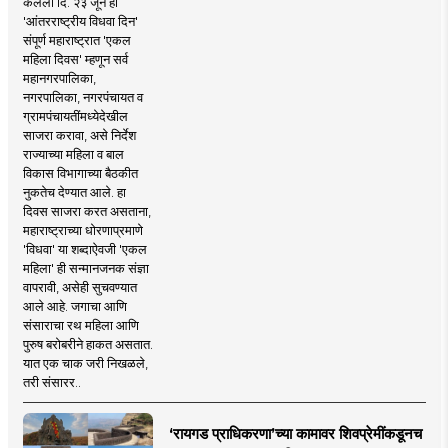
केलेला दि. २३ जून हा
'आंतरराष्ट्रीय विधवा दिन'
संपूर्ण महाराष्ट्रात 'एकल
महिला दिवस' म्हणून सर्व
महानगरपालिका,
नगरपालिका, नगरपंचायत व
ग्रामपंचायतींमध्येदेखील
साजरा करावा, असे निर्देश
राज्याच्या महिला व बाल
विकास विभागाच्या बैठकीत
नुकतेच देण्यात आले. हा
दिवस साजरा करत असताना,
महाराष्ट्राच्या धोरणाप्रमाणे
'विधवा' या शब्दाऐवजी 'एकल
महिला' ही सन्मानजनक संज्ञा
वापरावी, असेही सुचवण्यात
आले आहे. जगाचा आणि
संसाराचा रथ महिला आणि
पुरुष बरोबरीने हाकत असतात.
यात एक चाक जरी निखळले,
तरी संसारर..
‘रायगड प्राधिकरणा’च्या कामावर शिवप्रेमींकडूनच