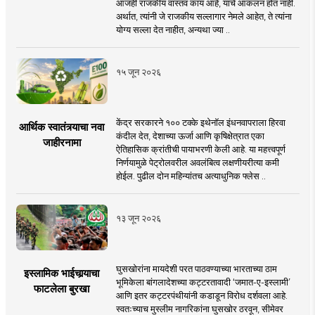
आजही राजकीय वास्तव काय आहे, याचे आकलन होत नाही.
अर्थात, त्यांनी जे राजकीय सल्लागार नेमले आहेत, ते त्यांना
योग्य सल्ला देत नाहीत, अन्यथा ज्या ..
१५ जून २०२६
केंद्र सरकारने १०० टक्के इथेनॉल इंधनवापराला हिरवा
आर्थिक स्वातंत्र्याचा नवा
कंदील देत, देशाच्या ऊर्जा आणि कृषिक्षेत्रात एका
जाहीरनामा
ऐतिहासिक क्रांतीची पायाभरणी केली आहे. या महत्त्वपूर्ण
निर्णयामुळे पेट्रोलवरील अवलंबित्व लक्षणीयरीत्या कमी
होईल. पुढील दोन महिन्यांतच अत्याधुनिक फ्लेस ..
१३ जून २०२६
घुसखोरांना मायदेशी परत पाठवण्याच्या भारताच्या ठाम
इस्लामिक भाईचार्‍याचा
भूमिकेला बांगलादेशच्या कट्टरतावादी ‘जमात-ए-इस्लामी’
फाटलेला बुरखा
आणि इतर कट्टरपंथीयांनी कडाडून विरोध दर्शवला आहे.
स्वतःच्याच मुस्लीम नागरिकांना घुसखोर ठरवून, सीमेवर