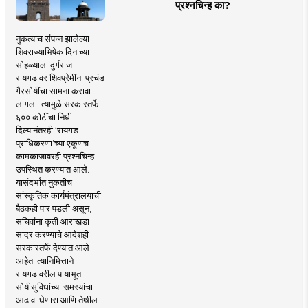
प्रश्नचिन्ह का?
नुकत्याच संपन्न झालेल्या
शिवराज्याभिषेक दिनाच्या
सोहळ्याला दुर्गराज
रायगडावर शिवप्रेमींना प्रचंड
गैरसोयींचा सामना करावा
लागला. त्यामुळे सरकारतर्फे
६०० कोटींचा निधी
दिल्यानंतरही ‘रायगड
प्राधिकरणा’च्या एकूणच
कामकाजावरही प्रश्नचिन्ह
उपस्थित करण्यात आले.
यासंदर्भात नुकतीच
सांस्कृतिक कार्यमंत्रालयाची
बैठकही पार पडली असून,
सचिवांना कृती आराखडा
सादर करण्याचे आदेशही
सरकारतर्फे देण्यात आले
आहेत. त्यानिमित्ताने
रायगडावरील पायाभूत
सोयीसुविधांच्या समस्यांचा
आढावा घेणारा आणि तेथील