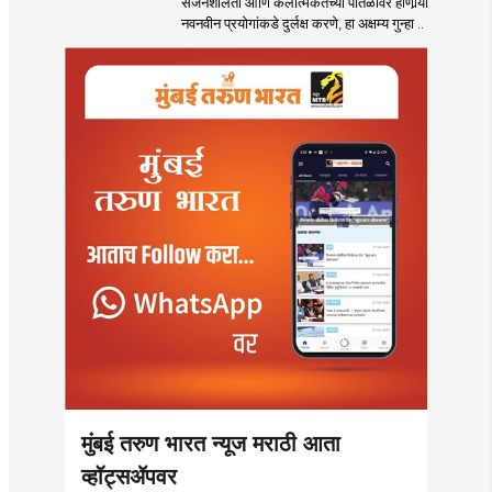
सर्जनशीलता आणि कलात्मकतेच्या पातळीवर होणार्‍या
नवनवीन प्रयोगांकडे दुर्लक्ष करणे, हा अक्षम्य गुन्हा ..
मुंबई तरुण भारत न्यूज मराठी आता
व्हॉट्सॲपवर