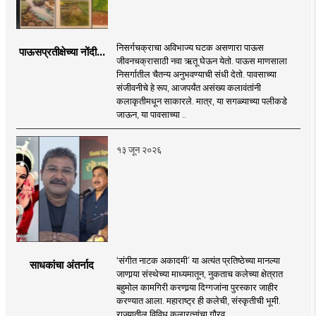
निसर्गचक्राचा अविभाज्य घटक असणारा पाऊस
पाऊसप्रतीक्षेच्या नोंदी...
जीवनचक्रासाठी नवा ऋतू घेऊन येतो. पाऊस माणसाला
निसर्गातील चैतन्य अनुभवण्याची संधी देतो. पावसाच्या
संजीवनीचे हे रूप, आजपर्यंत असंख्य कलावंतांनी
कलाकृतीमधून साकारले. मात्र, या सगळ्याच्या पलीकडे
जाऊन, या पावसाच्या ..
१३ जून २०२६
‘संगीत नाटक अकादमी’ या अत्यंत प्रतिष्ठेच्या मानल्या
साधकांचा अंतर्नाद
जाणार्‍या संस्थेच्या माध्यमातून, नुकताच कलेच्या क्षेत्रात
बहुमोल कामगिरी करणार्‍या दिग्गजांना पुरस्कार जाहीर
करण्यात आला. महाराष्ट्र ही कलेची, संस्कृतीची भूमी.
राज्यातील विविध कलारत्नांचा गौरव ..