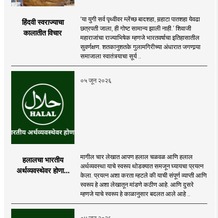
‘या युगी सर्व पृथ्वीवर म्लेंच्छ बादशहा, मर्‍हाटा पातशहा येवढा
हिंदवी स्वराज्याचा
छत्रपती जाला, ही गोष्ट सामान्य झाली नाही.’ शिवाजी
कालातीत विचार
महाराजांचा राज्याभिषेक म्हणजे भारतवर्षाचा इतिहासातील
सुवर्णक्षण. शतकानुशतके गुलामगिरीच्या अंधारात जगणार्‍या
समाजाला स्वातंत्र्याचा सूर्य ..
०५ जून २०२६
मागील चार लेखात आपण हलाल चळवळ आणि हलाल
हलालचा भारतीय
अर्थव्यवस्था याचे स्वरूप थोडक्यात समजून घ्यायचा प्रयत्न
अर्थव्यवस्थेवर होणारा
केला. प्रयत्न अशा करता म्हटले की याची संपूर्ण व्याप्ती आणि
परिणाम
स्वरूप हे अशा लेखातून मांडणे कठीण आहे. आणि दुसरे
म्हणजे याचे स्वरूप हे काळानुसार बदलत आले आहे ..
०४ जून २०२६