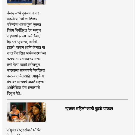
कॅनडामध्ये नुकत्याच पार
पडलेल्या 'जी-७' शिखर
परिषदेत भारत पुन्हा एकदा
विशेष निमंत्रित देश म्हणून
सहभागी झाला. अमेरिका,
ब्रिटन, फ्रान्स, जर्मनी,
इटली, जपान आणि कॅनडा या
सात विकसित अर्थव्यवस्थांच्या
गटाचा भारत सदस्य नसला,
तरी गेल्या काही वर्षांपासून
भारताला सातत्याने निमंत्रित
करण्यात येत आहे. त्यामुळे या
मंचावर भारताचे वाढते महत्त्व
अधोरेखित होत असल्याचे
दिसून येते...
'एकल महिलां'साठी पुढचे पाऊल
संयुक्त राष्ट्रसंघाने घोषित