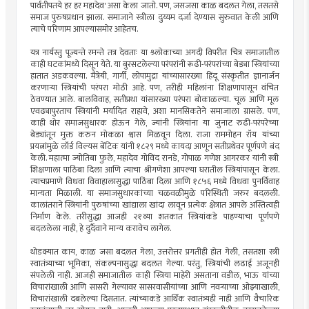
पार्वतीपतये हर हर महादेव' असा केला जातो. पण, जसजसा काळ बदलत गेला, तसतसे
समाज पुरुषप्रधान झाला. समाजाने स्त्रीला दुय्यम दर्जा देण्यास सुरुवात केली आणि
त्याचे परिणाम आपल्यासमोर आहेतच.
यत्र नार्यस्तु पूज्यन्ते रमन्ते तत्र देवताः या श्र्लोकाच्या अगदी विपरीत चित्र समाजातील
काही घटकांमध्ये दिसून येते. या बुरसटलेल्या परंपरांनी रूढी-परंपरांच्या बेड्या स्त्रियांच्या
हातात अडकवल्या. मैत्रेयी, गार्गी, लोपामुद्रा यांच्यासारख्या हिंदू संस्कृतीत ज्ञानार्जन
करणाऱ्या स्त्रियांची परंपरा मोठी आहे. पण, तरीही महिलांना शिक्षणापासून वंचित
ठेवण्यात आले. बालविवाह, सतीप्रथा यांसारख्या परंपरा बोकाळल्या. चूल आणि मूल
एवढ्यापुरताच स्त्रियांनी मर्यादित राहावे, अशा मानसिकतेने समाजाला ग्रासले. पण,
काही थोर समाजसुधारक होऊन गेले, ज्यांनी स्त्रियांना या जुनाट रुढी-परंपरेच्या
बेड्यांतून मुक्त करुन मोकळा श्वास मिळवून दिला. राजा राममोहन रॉय यांच्या
प्रयत्नांमुळे लॉर्ड विल्यस बेंटिक यांनी १८२९ मध्ये कायदा आणून सतीप्रथेवर पूर्णपणे बंद
केली. महात्मा ज्योतिबा फुले, महादेव गोविंद रानडे, गोपाळ गणेश आगरकर यांनी स्त्री
शिक्षणाला पाठिंबा दिला आणि त्याचा श्रीगणेशा आपल्या घरातील स्त्रियांपासून केला.
त्याचप्रमाणे विधवा विवाहालासुद्धा पाठिंबा दिला आणि १८५६ मध्ये विधवा पुनर्विवाह
मान्यता मिळाली. या समाजसुधारकांच्या चळवळीमुळे परिस्थिती जरुर बदलली.
कालांतराने स्त्रियांनी पुरुषांच्या खांद्याला खांदा लावून प्रत्येक क्षेत्रात आपले अस्तित्वही
निर्माण केले. तरीसुद्धा आजही २१व्या शतकात स्त्रियांकडे पाहण्याचा पूर्णपणे
बदललेला नाही, हे दुर्दैवाने मान्य करावेच लागेल.
थोडक्यात काय, काळ जसा बदलत गेला, उत्तरोत्तर प्रगतीही होत गेली, तसतशा स्त्री
स्वातंत्र्याच्या भूमिका, संकल्पनासुद्धा बदलत गेल्या. परंतु, स्त्रियांची लढाई अजूनही
संपलेली नाही. आजही समाजातील काही स्त्रिया माहेरी असताना वडील, भाऊ यांच्या
विचारांखाली आणि सासरी गेल्यावर सासरवासीयांच्या आणि नवर्‍याच्या ओझ्याखाली,
विचारांखाली दबलेल्या दिसतात. त्यांच्याकडे आर्थिक स्वातंत्र्यही नाही आणि वैचारिक