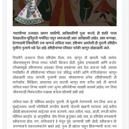
नवरात्रीच्या उत्सवात आपण शक्तीची, आदिशक्तीची पूजा करतो. ही शक्ती फक्त
देवळातील मूर्तिपुरती मर्यादित नसून समाजातही अशा आदिशक्ती आहेत. अशा कणखर,
प्रेरणादायी स्त्रियांपैकी एक म्हणजे ललिता पवार. दृष्टिव्यंग असलेली ही मुलगी दृष्टिहीन
मुलींना नृत्याचे धडे देत आहे. दृष्टिहीनांच्या परिघात नर्तकी म्हणून ओळखली जाते.
नियतीने जन्मतःच तिला दृष्टिदोष दिला. पण, म्हणून ती खचली नाही. शालेय
जीवनापासूनच तिच्या मनात नर्तकी थिरकत होती. दुर्दम्य इच्छाशक्ती आणि कठोर
परिश्रमामुळे दृष्टिव्यंगांचा अडथळा तिच्या प्रयत्नांच्या आड येऊ शकला नाही. अवघ्या
पंचविशीत ती दृष्टिहीनांच्या परिघात एक प्रसिद्ध नर्तकी आणि कोरिओग्राफर म्हणून
ओळखली जाऊ लागली. नृत्याची आवड जोपासणाऱ्या अनेक दृष्टिहीनांसाठी ती
मार्गदर्शक, शिक्षिका, आधारवड अन् वाटाडी म्हणून काम करीत आहे. ती म्हणजे
ललिता पवार! तिच्या नावाचे एका जुन्या अभिनेत्रीच्या नावाशी साधर्म्य आहेच; पण तिचा
जीवनपटही चित्रपटातील एखाद्या कथेला शोभावी अशी आहे.
ललिता पवार ही ‘पर्शियल ब्लाईंड’ मुलगी. ती मूळची तेलंगणची. पण तिचा जन्म हा
मुंबईतलाच. घरची परिस्थिती अगदीच बेताची. पोटाची खळगी भरायला आई-वडील
दोघेही बांधकामाच्या साईटवर काम करायचे. त्यात वडील, भाऊ, आजी, पणजी सारेच
पर्शियल ब्लाईंड. हा आनुवंशिक दोष तिच्या कुटुंबात आहे. मात्र, हा दृष्टिदोष सगळ्यांनी
स्वीकारला होता. पण, ललिताकडे हे भेदून पुढे जाण्याची ‘दृष्टी’ होती. स्वीकारून ती
जगण्याकडे सकारात्मकतेने बघते आहे. नृत्य ही खरेतर पाहून शिकण्याची कला. मग