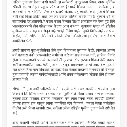
ललिता नृत्याच्या प्रेमात कशी पडली, हा सर्वांसाठी कुतूहलाचा विषय. दादर पूर्वेतील
‘श्रीमती कमला मेहता स्कूल फॉर द ब्लाईंड’मध्ये शिकत असताना ललिता नृत्य
करायची. या चार भिंतीत तिच्यावर नृत्याचे संस्कार घडू लागले. कधी नृत्याचे शिक्षक
नाही आहे किंवा उशिरा आले, तर त्या वेळात ललिता तोडके-मोडके नृत्याचे धडे ती
सहकार्यांना देत असायची. हे करता करता तिच्यात शिक्षक आकारास येत गेला. पुढे तिने
भरतनाट्यममध्ये तीन परीक्षा पास केल्या. आज कथ्थक नृत्यांगना म्हणून ती दृष्टिहीन
मुलींच्या जगतात घट्ट पाय रोवून आहे. ‘आम्ही विशेष आहोत. नुसते विशेष नाही तर खास
आहोत,’ असे ललिता अभिमानाने सांगते. तिच्या बोलकेपणातून तिचा आत्मविश्वास
अधोरेखित होतो.
अगदी सामान्य मुला-मुलींसोबत तिने नृत्य शिकायला सुरुवात केली. त्यांच्यात आपण
मागे पडायला नको, आपल्यातील कमीपणा कलेच्या आड यायला नको, हा तिचा निर्धार
होता. आकलनशक्ती चांगली असल्याने ती नृत्याच्या स्टेप झटकन शिकत गेली. फारच
कमी कालावधीत नावाजलेली नृत्यांगना म्हणून नावारूपाला आली. काही वेळा गुरूंनी
हात धरून तिला नृत्य शिकवले, तर काही वेळा केवळ शब्दांच्या सूचनांवर ती बिनचूक
नृत्य करायची. त्यांच्या मार्गदर्शनाखाली आणि अथक परिश्रमाच्या जोरावर तिने ही कला
अवगत केली.
दृष्टिहीनांनी नृत्य कधी पाहिलेले नसते. त्यामुळे जरी आवड असली, तरी त्यांना नृत्य
शिकवणे जिकिरीचे असते. बर्याचदा अशा मुली डीजे किंवा एखादे गाणे लागल्यावर
नुसत्या उड्या मारतात, हातपाय हलवतात; पण त्यात रचना नसते. त्यावेळी ललिता
त्यांच्या हातात हात घालून त्यांना व्यवस्थित स्टेप शिकवते. कमला मेहता शाळेतील
गॅदरिंग असो किंवा खासगी लास, ललिता अनेक दृष्टिहीन मुलींना नृत्यकलेची दृष्टी देत
आहे.
आठ तासांची नोकरी आणि जाऊन-येऊन चार तासांचा नियमित प्रवास करून