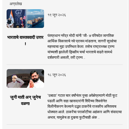
अग्रलेख
१९ जून २०२६
पंतप्रधान नरेंद्र मोदी यांनी 'जी- ७ परिषदेत जागतिक
भारताचे वास्तववादी उत्तर
आर्थिक विकासाचे नवे प्रारूप मांडताना, सागरी सुरक्षेचा
!
महत्त्वाचा मुद्दा उपस्थित केला. तसेच राष्ट्राध्यक्ष ट्रम्प
यांच्याशी झालेली द्विपक्षीय चर्चा भारताचे वाढते सामर्थ
दर्शवणारी असली, तरी ट्रम्प ..
१८ जून २०२६
‘उबाठा’ गटात चार वर्षांनंतर पुन्हा अपेक्षेप्रमााणे मोठी फूट
जुनी माती अन् जुनेच
पडली आणि सहा खासदारांनी शिंदेंच्या शिवसेनेत
वळण!
विलीनीकरण केल्याने उद्धव ठाकरेंचे राजकीय अस्तित्वच
धोक्यात आले. ठाकरेंचा पराकोटीचा अहंकार आणि संवादाचा
अभाव, यामुळेच हा दुसर्‍या फुटीचाही अंक ..