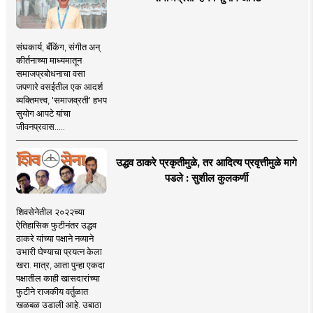
संघकार्य, बँकिंग, संगीत अन्
कीर्तनाच्या माध्यमातून
समाजप्रबोधनाचा वसा
जपणारे वसईतील एक आदर्श
व्यक्तिमत्त्व, 'समाजव्रती' हभप
सुयोग आपटे यांचा
जीवनप्रवास.....
उद्धव ठाकरे प्रकृतीमुळे, तर आदित्य प्रवृत्तीमुळे मागे
पडले : सुशील कुलकर्णी
शिवसेनेतील २०२२च्या
ऐतिहासिक फुटीनंतर उद्धव
ठाकरे यांच्या पक्षाने नव्याने
उभारी घेण्याचा प्रयत्न केला
खरा. मात्र, आता पुन्हा एकदा
पक्षातील काही खासदारांच्या
फुटीने राजकीय वर्तुळात
खळबळ उडाली आहे. उबाठा