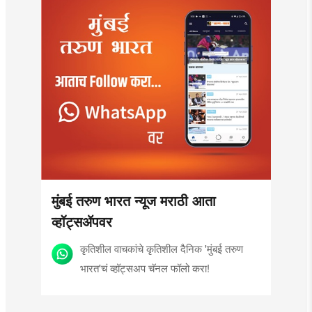
मुंबई तरुण भारत न्यूज मराठी आता
व्हॉट्सॲपवर
कृतिशील वाचकांचे कृतिशील दैनिक 'मुंबई तरुण
भारत'चं व्हॉट्सअप चॅनल फॉलो करा!