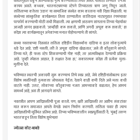
वसतिगृहात थकून आल्यावरही नृत्य करण्यासाठी तयार असते. यासाठी तिच्यात ‘एनर्जी’
कायम असते. कथ्थक, भरतनाट्यमच्या स्टेपने तिच्यातला त्राण जणू निघून जातो.
ललिताच्या कलेला ‘उडान’ या सामाजिक संस्थेत काम करताना नवी दिशा मिळाली. या
संस्थेच्या सांस्कृतिक कार्यक्रमात तिला ठाण्यातील कालिदास नाट्यगृहात रंगमंचावर
परफॉर्म करण्याची मोठी संधी मिळाली. त्या क्षणाची आठवण सांगताना तिच्या चेहर्यावर
आजही आनंद झळकतो. ‘आम्हीही करू शकतो, आणि अगदी अचूक करू शकतो,’ हा
संदेश त्या कार्यक्रमातून अनेकांच्या मनात पोहोचल्याचे ती सांगते.
सध्या नवरात्राच्या दिवसांत ललिता दृष्टिहीन विद्यार्थ्यांना दांडिया व इतर लोकनृत्यांचे
धडे देत आहे. ‘दृष्टी नसली, तरी ते अचूक दांडिया खेळतात,’ असे ती कौतुकाने सांगते.
तिच्या मते, ही फक्त स्टेप शिकवण्याची गोष्ट नाही, तर आत्मविश्वास देण्याची प्रक्रिया
आहे. ‘तुम्ही स्पेशल आहात, हे लक्षात ठेवा हा,’ सकारात्मक संदेश ती प्रत्येक मुला-
मुलींना देते.
भविष्यात स्वतःची अकादमी सुरू करण्याचं तिचे स्वप्न आहे, जेथे दृष्टिहीनांसोबतच इतर
विशेष व्यक्तींनाही नृत्यकला जोपासता येईल. देवाने काही कमी दिले असे मला कधी
वाटले नाही. उलट, लोकांच्या कौतुकाच्या नजरा आमच्याकडे वळतात, हेच आमचं
सामर्थ्य आहे, असं ती आनंदाने सांगते.
नवरात्रीत आपण आदिशक्तीची पूजा करतो. पण, खरी आदिशक्ती तर अशीच संकटांवर
मात करून समाजात आपले वेगळे स्थान निर्माण करणारी. ललिता पवार ही त्याच
आदिशक्तीची मूर्तिमंत प्रतिमा आहे. तिच्या भविष्यकालीन स्वप्नपूर्तीसाठी दै. ‘मुंबई तरुण
भारत’कडून तिला विशेष शुभेच्छा!
ज्योत्स्ना कोट-बाबडे