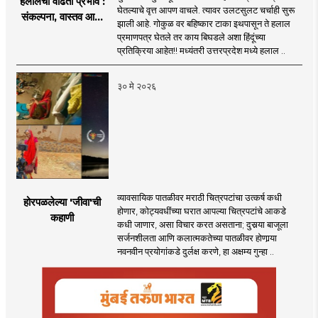
हलालचा वाढता प्रभाव :
घेतल्याचे वृत्त आपण वाचले. त्यावर उलटसुलट चर्चाही सुरू
संकल्पना, वास्तव आणि
झाली आहे. गोकुळ वर बहिष्कार टाका इथपासून ते हलाल
वाद
प्रमाणपत्र घेतले तर काय बिघडले अशा हिंदूंच्या
प्रतिक्रिया आहेत!! मध्यंतरी उत्तरप्रदेश मध्ये हलाल ..
३० मे २०२६
व्यावसायिक पातळीवर मराठी चित्रपटांचा उत्कर्ष कधी
होरपळलेल्या 'जीवा'ची
होणार, कोट्यवधींच्या घरात आपल्या चित्रपटांचे आकडे
कहाणी
कधी जाणार, असा विचार करत असताना; दुसर्‍या बाजूला
सर्जनशीलता आणि कलात्मकतेच्या पातळीवर होणार्‍या
नवनवीन प्रयोगांकडे दुर्लक्ष करणे, हा अक्षम्य गुन्हा ..