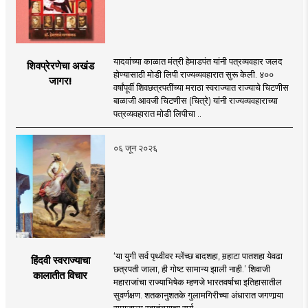
यादवांच्या काळात मंत्री हेमाडपंत यांनी पत्रव्यवहार जलद
शिवप्रेरणेचा अखंड
होण्यासाठी मोडी लिपी राज्यव्यवहारात सुरू केली. ४००
जागर!
वर्षांपूर्वी शिवछत्रपतींच्या मराठा स्वराज्यात राज्याचे चिटणीस
बाळाजी आवजी चिटणीस (चित्रे) यांनी राज्यव्यवहाराच्या
पत्रव्यवहारात मोडी लिपीचा ..
०६ जून २०२६
‘या युगी सर्व पृथ्वीवर म्लेंच्छ बादशहा, मर्‍हाटा पातशहा येवढा
हिंदवी स्वराज्याचा
छत्रपती जाला, ही गोष्ट सामान्य झाली नाही.’ शिवाजी
कालातीत विचार
महाराजांचा राज्याभिषेक म्हणजे भारतवर्षाचा इतिहासातील
सुवर्णक्षण. शतकानुशतके गुलामगिरीच्या अंधारात जगणार्‍या
समाजाला स्वातंत्र्याचा सूर्य ..