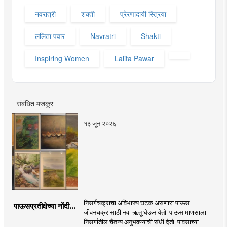
नवरात्री
शक्ती
प्रेरणादायी स्त्रिया
ललिता पवार
Navratri
Shakti
Inspiring Women
Lalita Pawar
संबंधित मजकूर
१३ जून २०२६
निसर्गचक्राचा अविभाज्य घटक असणारा पाऊस
पाऊसप्रतीक्षेच्या नोंदी...
जीवनचक्रासाठी नवा ऋतू घेऊन येतो. पाऊस माणसाला
निसर्गातील चैतन्य अनुभवण्याची संधी देतो. पावसाच्या