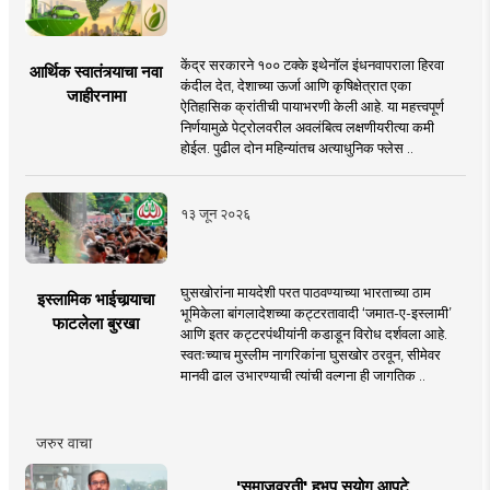
केंद्र सरकारने १०० टक्के इथेनॉल इंधनवापराला हिरवा
आर्थिक स्वातंत्र्याचा नवा
कंदील देत, देशाच्या ऊर्जा आणि कृषिक्षेत्रात एका
जाहीरनामा
ऐतिहासिक क्रांतीची पायाभरणी केली आहे. या महत्त्वपूर्ण
निर्णयामुळे पेट्रोलवरील अवलंबित्व लक्षणीयरीत्या कमी
होईल. पुढील दोन महिन्यांतच अत्याधुनिक फ्लेस ..
१३ जून २०२६
घुसखोरांना मायदेशी परत पाठवण्याच्या भारताच्या ठाम
इस्लामिक भाईचार्‍याचा
भूमिकेला बांगलादेशच्या कट्टरतावादी ‘जमात-ए-इस्लामी’
फाटलेला बुरखा
आणि इतर कट्टरपंथीयांनी कडाडून विरोध दर्शवला आहे.
स्वतःच्याच मुस्लीम नागरिकांना घुसखोर ठरवून, सीमेवर
मानवी ढाल उभारण्याची त्यांची वल्गना ही जागतिक ..
जरुर वाचा
'समाजव्रती' हभप सुयोग आपटे