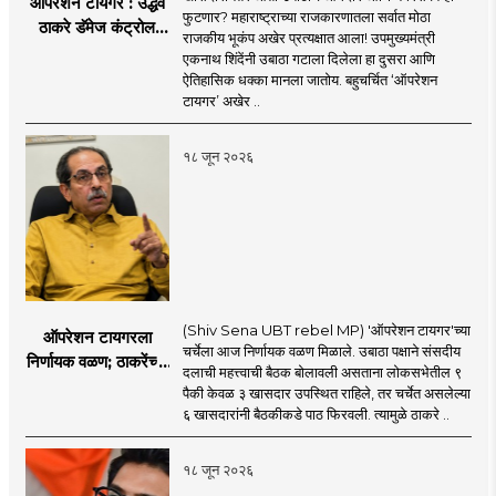
ऑपरेशन टायगर : उद्धव
फुटणार? महाराष्ट्राच्या राजकारणातला सर्वात मोठा
ठाकरे डॅमेज कंट्रोल
राजकीय भूकंप अखेर प्रत्यक्षात आला! उपमुख्यमंत्री
करण्यात सपशेल अपयशी!
एकनाथ शिंदेंनी उबाठा गटाला दिलेला हा दुसरा आणि
सहा खासदारांनंतर
ऐतिहासिक धक्का मानला जातोय. बहुचर्चित ‘ऑपरेशन
आमदारांसह नगरसेवकही
टायगर’ अखेर ..
शिंदेंकडे जाण्याच्या चर्चा
सुरू
१८ जून २०२६
(Shiv Sena UBT rebel MP) 'ऑपरेशन टायगर'च्या
ऑपरेशन टायगरला
चर्चेला आज निर्णायक वळण मिळाले. उबाठा पक्षाने संसदीय
निर्णायक वळण; ठाकरेंच्या
दलाची महत्त्वाची बैठक बोलावली असताना लोकसभेतील ९
बैठकीला ६ खासदार
पैकी केवळ ३ खासदार उपस्थित राहिले, तर चर्चेत असलेल्या
गैरहजर, थेट शिंदे सेनेत
६ खासदारांनी बैठकीकडे पाठ फिरवली. त्यामुळे ठाकरे ..
विलीन होण्याचा प्रस्ताव?
१८ जून २०२६