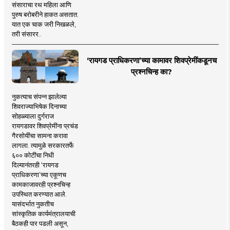
संसाराचा रथ महिला आणि
पुरुष बरोबरीने हाकत असतात.
यात एक चाक जरी निखळले,
तरी संसारर..
‘रायगड प्राधिकरणा’च्या कामावर शिवप्रेमींकडूनच
प्रश्नचिन्ह का?
नुकत्याच संपन्न झालेल्या
शिवराज्याभिषेक दिनाच्या
सोहळ्याला दुर्गराज
रायगडावर शिवप्रेमींना प्रचंड
गैरसोयींचा सामना करावा
लागला. त्यामुळे सरकारतर्फे
६०० कोटींचा निधी
दिल्यानंतरही ‘रायगड
प्राधिकरणा’च्या एकूणच
कामकाजावरही प्रश्नचिन्ह
उपस्थित करण्यात आले.
यासंदर्भात नुकतीच
सांस्कृतिक कार्यमंत्रालयाची
बैठकही पार पडली असून,