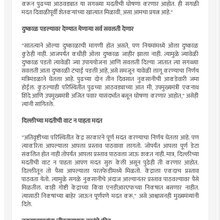
करून पुढच्या आठवड्यात या सगळ्या मदतीची घोषणा करणार आहोत. ही सगळी
मदत दिवाळीपूर्वी शेतकऱ्यांच्या खात्यात मिळावी, असा आमचा प्रयत्न आहे."
दुष्काळ पडल्यावर देण्यात येणाऱ्या सर्व सवलती देणार
"सातत्याने ओल्या दुष्काळाची मागणी होत असते, पण नियमांमध्ये ओला दुष्काळ
कुठेही नाही. आजपर्यंत कधीही ओला दुष्काळ जाहीर झाला नाही. त्यामुळे ज्यावेळी
दुष्काळ पडतो त्यावेळी ज्या उपाययोजना आणि सवलती दिल्या जातात त्या सगळ्या
सवलती आता दुष्काळी टंचाई पडली आहे, असे समजून यावेळी लागू करण्याचा निर्णय
मंत्रिमंडळाने घेतला आहे. पुढच्या दोन तीन दिवसात नुकसानीची आकडेवारी जमा
होईल. कुठल्याही परिस्थितीत पुढच्या आठवड्याच्या आत मी, उपमुख्यमंत्री एकनाथ
शिंदे आणि उपमुख्यमंत्री अजित पवार यासंदर्भात बसून घोषणा करणार आहोत," असेही
त्यांनी सांगितले.
दिल्लीच्या मदतीची वाट न पाहता मदत
"अतिवृष्टीच्या परिस्थितीत केंद्र सरकारने पूर्ण मदत करण्याचा निर्णय घेतला आहे. पण
त्याकरिता आपल्याला आपला प्रस्ताव पाठवावा लागतो. जोपर्यंत आपला पूर्ण डेटा
संकलित होत नाही तोपर्यंत आपला प्रस्ताव पाठवला जाऊ शकत नाही. मात्र, दिल्लीच्या
मदतीची वाट न पाहता आपण मदत सुरु केली असून पुढेही ती करणार आहोत.
दिल्लीतून तो पैसा आपल्याला परतफेडीमध्ये मिळतो. केंद्राला एकदाच प्रस्ताव
पाठवता येतो. त्यामुळे सगळे नुकसानीचे अंदाज आल्यानंतर प्रस्ताव पाठवल्यावर पैसे
मिळतील. काही गोष्टी केंद्राच्या किंवा एनडीआरएफच्या निकषात बसणार नाहीत.
त्यासाठी निकषांच्या बाहेर जाऊन पूर्णपणे मदत करू," असे आश्वासनही मुख्यमंत्र्यांनी
दिले.