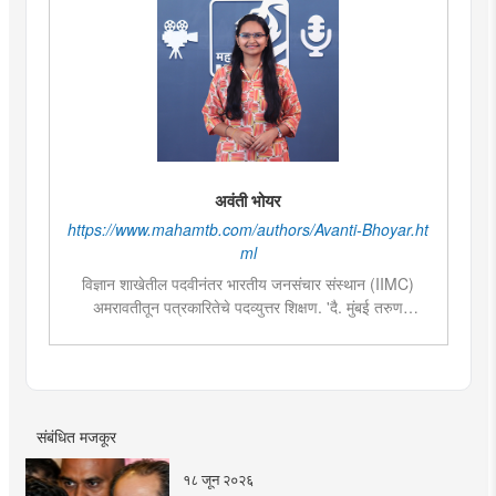
अवंती भोयर
https://www.mahamtb.com/authors/Avanti-Bhoyar.ht
ml
विज्ञान शाखेतील पदवीनंतर भारतीय जनसंचार संस्थान (IIMC)
अमरावतीतून पत्रकारितेचे पदव्युत्तर शिक्षण. 'दै. मुंबई तरुण
भारत'मध्ये वेब उपसंपादक या पदावर कार्यरत. शेती, साहित्य,
राजकारण या विषयात विशेष रस. हस्तकला, संगीत आणि कविता
लेखनाचा छंद....
संबंधित मजकूर
१८ जून २०२६