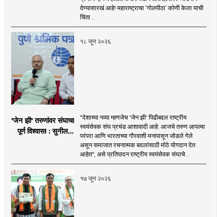
प्रयत्न - नवनाथ बन
देण्यासारखं आहे! महाराष्ट्राचा ‘गोलपीठा’ कोणी केला याची
चिंता ..
१८ जून २०२६
"देशाच्या नव्या म्हणजेच 'जेन झी' पिढीबद्दल राष्ट्रीय
'जेन झी' तरुणांवर संघाचा
स्वयंसेवक संघ प्रचंड आशावादी आहे. आजचे तरुण आपल्या
पूर्ण विश्वास! : सुनील
परंपरा आणि भारताच्या गौरवाशी मनापासून जोडले गेले
आंबेकर
असून समाजात रचनात्मक बदलांसाठी मोठे योगदान देत
आहेत", असे प्रतिपादन राष्ट्रीय स्वयंसेवक संघाचे ..
१७ जून २०२६