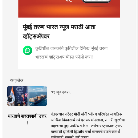
मुंबई तरुण भारत न्यूज मराठी आता
व्हॉट्सॲपवर
कृतिशील वाचकांचे कृतिशील दैनिक 'मुंबई तरुण
भारत'चं व्हॉट्सअप चॅनल फॉलो करा!
अग्रलेख
१९ जून २०२६
पंतप्रधान नरेंद्र मोदी यांनी 'जी- ७ परिषदेत जागतिक
भारताचे वास्तववादी उत्तर
आर्थिक विकासाचे नवे प्रारूप मांडताना, सागरी सुरक्षेचा
!
महत्त्वाचा मुद्दा उपस्थित केला. तसेच राष्ट्राध्यक्ष ट्रम्प
यांच्याशी झालेली द्विपक्षीय चर्चा भारताचे वाढते सामर्थ
दर्शवणारी असली, तरी ट्रम्प ..