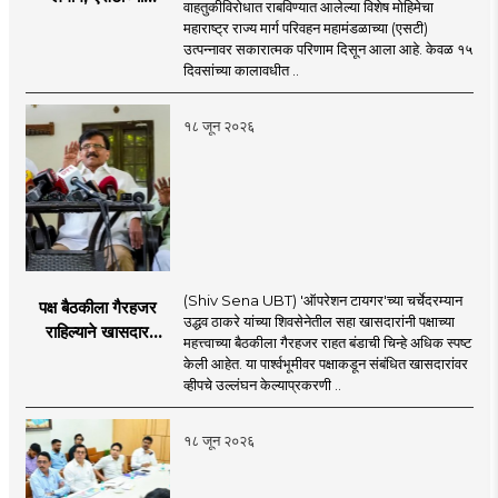
वाहतुकीविरोधात राबविण्यात आलेल्या विशेष मोहिमेचा
उत्पन्नात १५ दिवसांत
महाराष्ट्र राज्य मार्ग परिवहन महामंडळाच्या (एसटी)
४३.८३ कोटींची वाढ!
उत्पन्नावर सकारात्मक परिणाम दिसून आला आहे. केवळ १५
दिवसांच्या कालावधीत ..
१८ जून २०२६
(Shiv Sena UBT) 'ऑपरेशन टायगर'च्या चर्चेदरम्यान
पक्ष बैठकीला गैरहजर
उद्धव ठाकरे यांच्या शिवसेनेतील सहा खासदारांनी पक्षाच्या
राहिल्याने खासदार
महत्त्वाच्या बैठकीला गैरहजर राहत बंडाची चिन्हे अधिक स्पष्ट
अपात्र ठरू शकतात का?
केली आहेत. या पार्श्वभूमीवर पक्षाकडून संबंधित खासदारांवर
व्हीप आणि कायदा नेमकं
व्हीपचे उल्लंघन केल्याप्रकरणी ..
काय सांगतो?
१८ जून २०२६