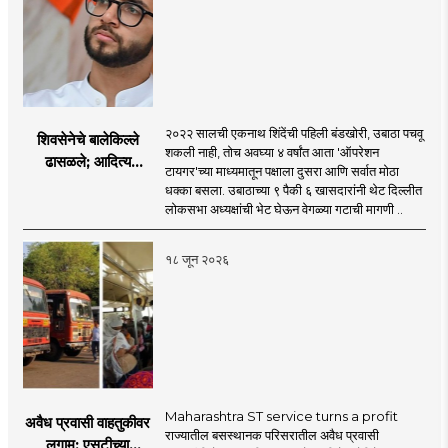
२०२२ सालची एकनाथ शिंदेंची पहिली बंडखोरी, उबाठा पचवू
शिवसेनेचे बालेकिल्ले
शकली नाही, तोच अवघ्या ४ वर्षांत आता 'ऑपरेशन
ढासळले; आदित्य
टायगर'च्या माध्यमातून पक्षाला दुसरा आणि सर्वात मोठा
ठाकरेंच्या नेतृत्वावरच
धक्का बसला. उबाठाच्या ९ पैकी ६ खासदारांनी थेट दिल्लीत
प्रश्नचिन्ह? ठाकरे ब्रँड
लोकसभा अध्यक्षांची भेट घेऊन वेगळ्या गटाची मागणी ..
नेमका कुठे चुकला?
१८ जून २०२६
Maharashtra ST service turns a profit
अवैध प्रवासी वाहतुकीवर
राज्यातील बसस्थानक परिसरातील अवैध प्रवासी
लगाम; एसटीच्या