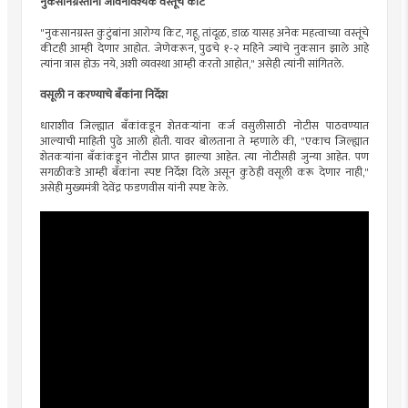
नुकसानग्रस्तांना जीवनावश्यक वस्तूंचे कीट
"नुकसानग्रस्त कुटुंबांना आरोग्य किट, गहू, तांदूळ, डाळ यासह अनेक महत्वाच्या वस्तूंचे
कीटही आम्ही देणार आहोत. जेणेकरून, पुढचे १-२ महिने ज्यांचे नुकसान झाले आहे
त्यांना त्रास होऊ नये, अशी व्यवस्था आम्ही करतो आहोत," असेही त्यांनी सांगितले.
वसूली न करण्याचे बँकांना निर्देश
धाराशीव जिल्ह्यात बँकांकडून शेतकऱ्यांना कर्ज वसुलीसाठी नोटीस पाठवण्यात
आल्याची माहिती पुढे आली होती. यावर बोलताना ते म्हणाले की, "एकाच जिल्ह्यात
शेतकऱ्यांना बँकांकडून नोटीस प्राप्त झाल्या आहेत. त्या नोटीसही जुन्या आहेत. पण
सगळीकडे आम्ही बँकांना स्पष्ट निर्देश दिले असून कुठेही वसूली करू देणार नाही,"
असेही मुख्यमंत्री देवेंद्र फडणवीस यांनी स्पष्ट केले.