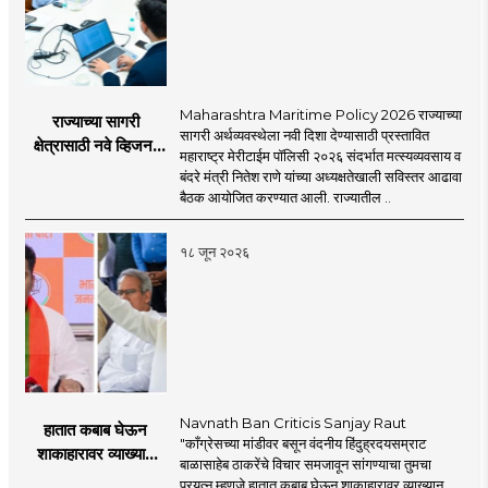
Maharashtra Maritime Policy 2026 राज्याच्या
राज्याच्या सागरी
सागरी अर्थव्यवस्थेला नवी दिशा देण्यासाठी प्रस्तावित
क्षेत्रासाठी नवे व्हिजन;
महाराष्ट्र मेरीटाईम पॉलिसी २०२६ संदर्भात मत्स्यव्यवसाय व
'महाराष्ट्र मेरीटाईम
बंदरे मंत्री नितेश राणे यांच्या अध्यक्षतेखाली सविस्तर आढावा
पॉलिसी २०२६'चा
बैठक आयोजित करण्यात आली. राज्यातील ..
प्रस्ताव
१८ जून २०२६
Navnath Ban Criticis Sanjay Raut
हातात कबाब घेऊन
"काँग्रेसच्या मांडीवर बसून वंदनीय हिंदुह्रदयसम्राट
शाकाहारावर व्याख्यान
बाळासाहेब ठाकरेंचे विचार समजावून सांगण्याचा तुमचा
देण्यासारखा राऊत यांचा
प्रयत्न म्हणजे हातात कबाब घेऊन शाकाहारावर व्याख्यान