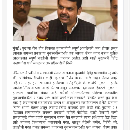
मुंबई :
पुढच्या दोन तीन दिवसात नुकसानीची संपूर्ण आकडेवारी जमा होणार असून
त्यानंतर सगळ्या प्रकारच्या नुकसानीसंदर्भात एक व्यापक धोरण तयार करून पुढील
आठवड्यात संपूर्ण मदतीची घोषणा करणार आहोत, अशी ग्वाही मुख्यमंत्री देवेंद्र
फडणवीस यांनी मंगळवार, ३० सप्टेंबर रोजी दिली.
मंत्रिमंडळ बैठकीनंतर माध्यमांशी संवाद साधताना मुख्यमंत्री देवेंद्र फडणवीस म्हणाले
की, "मंत्रिमंडळ बैठकीत काही महत्वाचे निर्णय घेण्यात आले आहेत. गेल्या काही
महिन्यांत महाराष्ट्रात सातत्याने झालेल्या अतिवृष्टीमुळे शेतकऱ्यांचे नुकसान झाले.
त्यासंदर्भातील आढावा आम्ही घेतला असून जवळपास ६० लाख हेक्टरचे नुकसान
झाल्याचा प्राथमिक अंदाज आहे. यापैकी ऑगस्टपर्यंतच्या पहिल्या टप्प्यातील
नुकसानीकरिता २ हजार २१५ कोटी रुपये राज्य सरकारने वितरित करणे सुरु केले
आहे. ई-केवायसीची अट शिथिल करून अॅग्रीस्ट्रकच्या रेकॉर्डप्रमाणेच हे पैसे देण्याचा
निर्णय आम्ही घेतला असून त्यासंदर्भातील कारवाई सुरु केली आहे. पुढच्या २-३
दिवसांत आमच्यापर्यंत सगळ्या प्रकारची माहिती पोहोचेल. काही ठिकाणी पाणी
असल्यामुळे योग्य प्रकारे मूल्यांकन करता येत नसल्याने त्यांना अधिकचा वेळ दिला
आहे. त्यानंतर शेतकऱ्यांना करावयाची मदत, खरडून गेलेली जमीन, विहीरी, घरे,
तातडीची मदत यासह सगळ्या प्रकारच्या नुकसानासंदर्भात एक व्यापक धोरण तयार