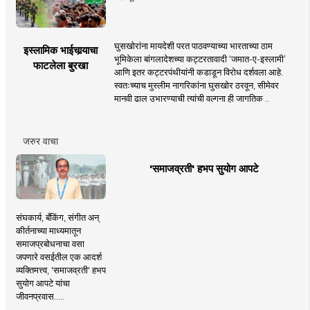
घुसखोरांना मायदेशी परत पाठवण्याच्या भारताच्या ठाम
इस्लामिक भाईचार्‍याचा
भूमिकेला बांगलादेशच्या कट्टरतावादी ‘जमात-ए-इस्लामी’
फाटलेला बुरखा
आणि इतर कट्टरपंथीयांनी कडाडून विरोध दर्शवला आहे.
स्वतःच्याच मुस्लीम नागरिकांना घुसखोर ठरवून, सीमेवर
मानवी ढाल उभारण्याची त्यांची वल्गना ही जागतिक ..
जरुर वाचा
'समाजव्रती' हभप सुयोग आपटे
संघकार्य, बँकिंग, संगीत अन्
कीर्तनाच्या माध्यमातून
समाजप्रबोधनाचा वसा
जपणारे वसईतील एक आदर्श
व्यक्तिमत्त्व, 'समाजव्रती' हभप
सुयोग आपटे यांचा
जीवनप्रवास.....