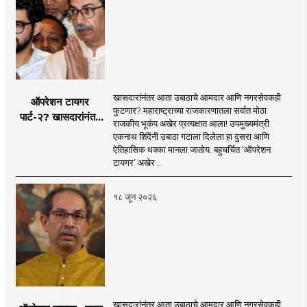
खासदारांनंतर आता उबाठाचे आमदार आणि नगरसेवकही
ऑपरेशन टायगर
फुटणार? महाराष्ट्राच्या राजकारणातला सर्वात मोठा
पार्ट-२? खासदारांनंतर
राजकीय भूकंप अखेर प्रत्यक्षात आला! उपमुख्यमंत्री
आता आमदार आणि
एकनाथ शिंदेंनी उबाठा गटाला दिलेला हा दुसरा आणि
नगरसेवकही शिंदेंच्या
ऐतिहासिक धक्का मानला जातोय. बहुचर्चित ‘ऑपरेशन
वाटेवर?
टायगर’ अखेर ..
१८ जून २०२६
खासदारांनंतर आता उबाठाचे आमदार आणि नगरसेवकही