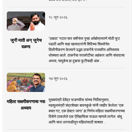
१८ जून २०२६
‘उबाठा’ गटात चार वर्षांनंतर पुन्हा अपेक्षेप्रमााणे मोठी फूट
जुनी माती अन् जुनेच
पडली आणि सहा खासदारांनी शिंदेंच्या शिवसेनेत
वळण!
विलीनीकरण केल्याने उद्धव ठाकरेंचे राजकीय अस्तित्वच
धोक्यात आले. ठाकरेंचा पराकोटीचा अहंकार आणि संवादाचा
अभाव, यामुळेच हा दुसर्‍या फुटीचाही अंक ..
१७ जून २०२६
मुख्यमंत्री देवेंद्र फडणवीस यांच्या निर्देशानुसार,
महिला सक्षमीकरणाचा नवा
महसूलमंत्री चंद्रशेखर बावनकुळे यांनी जाहीर केलेला ‘एक
अध्याय
बचत गट, एक हेक्टर जागा’ हा निर्णय महिला सक्षमीकरणाच्या
दिशेने टाकलेले एक ऐतिहासिक पाऊल म्हणावे लागेल. बांबू
आणि चारा लागवडीतून महिलांसाठी शाश्वत ..