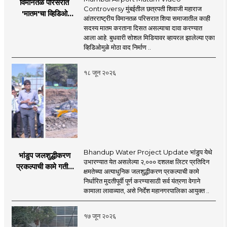
विमानतळ परिसरात
Controversy मुंबईतील छत्रपती शिवाजी महाराज
'मातम'चा व्हिडिओ
आंतरराष्ट्रीय विमानतळ परिसरात शिया समाजातील काही
व्हायरल; सुरक्षा व्यवस्थेवर
सदस्य मातम करताना दिसत असल्याचा दावा करण्यात
गंभीर प्रश्नचिन्ह
आला आहे. बुधवारी सोशल मिडियावर व्हायरल झालेल्या एका
व्हिडिओमुळे मोठा वाद निर्माण ..
१८ जून २०२६
Bhandup Water Project Update भांडुप येथे
भांडुप जलशुद्धीकरण
उभारण्यात येत असलेल्या २,००० दशलक्ष लिटर प्रतिदिन
प्रकल्पाची कामे गतीने
क्षमतेच्या अत्याधुनिक जलशुद्धीकरण प्रकल्पाची कामे
पूर्ण करा - आयुक्त
निर्धारित मुदतीपूर्वी पूर्ण करण्यासाठी सर्व यंत्रणा वेगाने
अश्विनी भिडे यांचे निर्देश
कामाला लावाव्यात, असे निर्देश महानगरपालिका आयुक्त ..
१७ जून २०२६