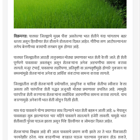
विक्रमगड:
पालघर जिल्ह्याचे मुख्य पीक असलेल्या भात शेतीने यंदा चांगलाच बहर
धरला असून हिरवीगार शेतं डौलाने डोलताना दिसत आहेत. गौरींचा सण आटोपल्यानंतर
लगेच बेनणीच्या कामांची लगबग सुरू होणार आहे.
पालघर जिल्ह्यातील आठही तालुक्यात मोठ्या प्रमाणावर भात शेती केली जाते. ही शेती
पूर्णपणे पावसावर अवलंबून असून शेतकऱ्यांना अनेक अडचणींचा सामना करावा
लागतो. मजूर टंचाई, पावसाचा लहरीपणा, अतिवृष्टी वा अल्पवृष्टीमुळे होणारे नुकसान या
समस्यांमुळे शेतकऱ्यांना अनेकदा आर्थिक संकटांचा सामना करावा लागतो.
जिल्ह्यातील काही शेतकऱ्यांनी प्रयोगशील, आधुनिक व यांत्रिक शेतीचा स्वीकार केला
असला तरी पारंपरिक शेती पद्धत अजूनही मोठ्या प्रमाणावर प्रचलित आहे. त्यामुळे
पारंपरिक शेती करणाऱ्या शेतकऱ्यांना सर्वाधिक अडचणींचा सामना करावा लागतो. याच
कारणामुळे अनेकांनी भात शेती सोडून दिली होती.
मात्र यंदा पावसाने योग्य प्रमाणात साथ दिल्याने भात शेती बहरून आली आहे. ७ मेपासून
पावसाळा सुरू झाल्यानंतर चार महिने पावसाने सातत्याने हजेरी लावली. यामुळे भात
शेतीसाठी पुरेसा पाऊस झाला असून पिके हिरवीगार व जोमदार दिसत आहेत.
शेतकऱ्यांचा विश्वास आहे की आता पावसाचे प्रमाण कमी झाले तर ते भात पिकासाठी
फायदेशीर ठरेल. मात्र काढणीच्या काळात पाऊस पडल्यास नुकसान होऊ शकते,