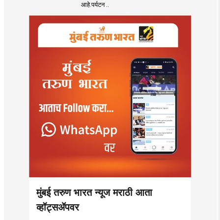
मकरंद नार्वेकर यांचे
आहे.पर्यटन ..
आयुक्तांना पत्र
मुंबई तरुण भारत न्यूज मराठी आता
व्हॉट्सॲपवर