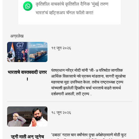
कृतिशील वाचकांचे कृतिशील दैनिक 'मुंबई तरुण
भारत'चं व्हॉट्सअप चॅनल फॉलो करा!
अग्रलेख
१९ जून २०२६
पंतप्रधान नरेंद्र मोदी यांनी 'जी- ७ परिषदेत जागतिक
भारताचे वास्तववादी उत्तर
आर्थिक विकासाचे नवे प्रारूप मांडताना, सागरी सुरक्षेचा
!
महत्त्वाचा मुद्दा उपस्थित केला. तसेच राष्ट्राध्यक्ष ट्रम्प
यांच्याशी झालेली द्विपक्षीय चर्चा भारताचे वाढते सामर्थ
दर्शवणारी असली, तरी ट्रम्प ..
१८ जून २०२६
‘उबाठा’ गटात चार वर्षांनंतर पुन्हा अपेक्षेप्रमााणे मोठी फूट
जुनी माती अन् जुनेच