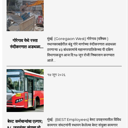
मुंबई: (Goregaon West) गोरेगाव (पश्चिम )
गोरेगाव येथे रस्ता
स्थानकाबाहेरील बंडू गोरे मार्गाच्या रुंदीकरणात अडथळा
रुंदीकरणात अडथळा
ठरणाऱ्या ४३ बांधकामांचे महानगरपालिकेच्या पी दक्षिण
ठरणाऱ्या ४३ बांधकामांचे
विभागाकडून आज दि१७ जून रोजी निष्कासन करण्यात
निष्कासन
आले...
१७ जून २०२६
मुंबई : (BEST Employees) बेस्ट उपक्रमातील विविध
बेस्ट कर्मचाऱ्यांचा एल्गार;
कामगार संघटनांनी स्थापन केलेल्या बेस्ट संयुक्त कामगार
१८ जूननंतर संपाचा मोठा