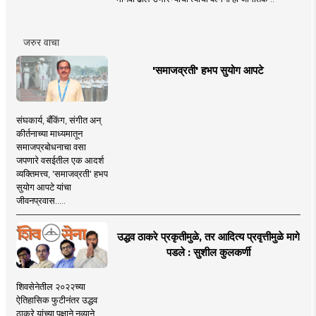
जरुर वाचा
'समाजव्रती' हभप सुयोग आपटे
संघकार्य, बँकिंग, संगीत अन्
कीर्तनाच्या माध्यमातून
समाजप्रबोधनाचा वसा
जपणारे वसईतील एक आदर्श
व्यक्तिमत्त्व, 'समाजव्रती' हभप
सुयोग आपटे यांचा
जीवनप्रवास.....
उद्धव ठाकरे प्रकृतीमुळे, तर आदित्य प्रवृत्तीमुळे मागे
पडले : सुशील कुलकर्णी
शिवसेनेतील २०२२च्या
ऐतिहासिक फुटीनंतर उद्धव
ठाकरे यांच्या पक्षाने नव्याने