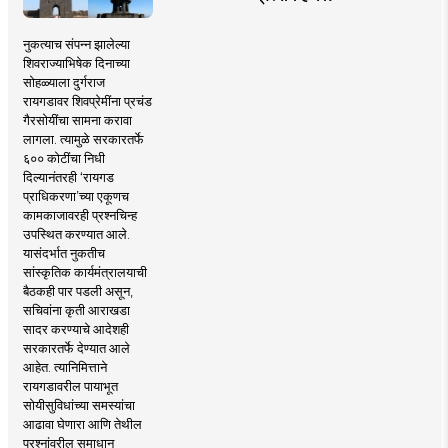
नुकत्याच संपन्न झालेल्या
शिवराज्याभिषेक दिनाच्या
सोहळ्याला दुर्गराज
रायगडावर शिवप्रेमींना प्रचंड
गैरसोयींचा सामना करावा
लागला. त्यामुळे सरकारतर्फे
६०० कोटींचा निधी
दिल्यानंतरही ‘रायगड
प्राधिकरणा’च्या एकूणच
कामकाजावरही प्रश्नचिन्ह
उपस्थित करण्यात आले.
यासंदर्भात नुकतीच
सांस्कृतिक कार्यमंत्रालयाची
बैठकही पार पडली असून,
सचिवांना कृती आराखडा
सादर करण्याचे आदेशही
सरकारतर्फे देण्यात आले
आहेत. त्यानिमित्ताने
रायगडावरील पायाभूत
सोयीसुविधांच्या समस्यांचा
आढावा घेणारा आणि तेथील
प्रश्नांवरील समाधान