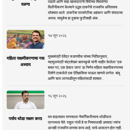
पडली आणि सहा खासदारांनी शिंदेंच्या शिवसेनेत
वळण!
विलीनीकरण केल्याने उद्धव ठाकरेंचे राजकीय अस्तित्वच
धोक्यात आले. ठाकरेंचा पराकोटीचा अहंकार आणि संवादाचा
अभाव, यामुळेच हा दुसर्‍या फुटीचाही अंक ..
१७ जून २०२६
मुख्यमंत्री देवेंद्र फडणवीस यांच्या निर्देशानुसार,
महिला सक्षमीकरणाचा नवा
महसूलमंत्री चंद्रशेखर बावनकुळे यांनी जाहीर केलेला ‘एक
अध्याय
बचत गट, एक हेक्टर जागा’ हा निर्णय महिला सक्षमीकरणाच्या
दिशेने टाकलेले एक ऐतिहासिक पाऊल म्हणावे लागेल. बांबू
आणि चारा लागवडीतून महिलांसाठी शाश्वत ..
१६ जून २०२६
वय वाढल्यावर माणसाला नैसर्गिकरीत्याच थोडीफार
पर्याय थोडा सक्षम करा!
प्रगल्भता येते. राहुल गांधी हे या नियमालाही अपवाद! त्यांना
आजही राजकीय वास्तव काय आहे, याचे आकलन होत नाही.