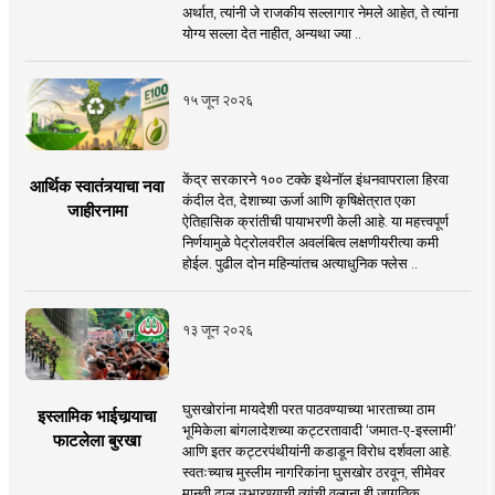
अर्थात, त्यांनी जे राजकीय सल्लागार नेमले आहेत, ते त्यांना
योग्य सल्ला देत नाहीत, अन्यथा ज्या ..
१५ जून २०२६
केंद्र सरकारने १०० टक्के इथेनॉल इंधनवापराला हिरवा
आर्थिक स्वातंत्र्याचा नवा
कंदील देत, देशाच्या ऊर्जा आणि कृषिक्षेत्रात एका
जाहीरनामा
ऐतिहासिक क्रांतीची पायाभरणी केली आहे. या महत्त्वपूर्ण
निर्णयामुळे पेट्रोलवरील अवलंबित्व लक्षणीयरीत्या कमी
होईल. पुढील दोन महिन्यांतच अत्याधुनिक फ्लेस ..
१३ जून २०२६
घुसखोरांना मायदेशी परत पाठवण्याच्या भारताच्या ठाम
इस्लामिक भाईचार्‍याचा
भूमिकेला बांगलादेशच्या कट्टरतावादी ‘जमात-ए-इस्लामी’
फाटलेला बुरखा
आणि इतर कट्टरपंथीयांनी कडाडून विरोध दर्शवला आहे.
स्वतःच्याच मुस्लीम नागरिकांना घुसखोर ठरवून, सीमेवर
मानवी ढाल उभारण्याची त्यांची वल्गना ही जागतिक ..