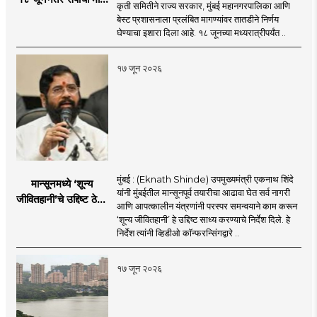
कृती समितीने राज्य सरकार, मुंबई महानगरपालिका आणि
इशारा
बेस्ट प्रशासनाला प्रलंबित मागण्यांवर तातडीने निर्णय
घेण्याचा इशारा दिला आहे. १८ जूनच्या मध्यरात्रीपर्यंत ..
१७ जून २०२६
मुंबई : (Eknath Shinde) उपमुख्यमंत्री एकनाथ शिंदे
मान्सूनमध्ये ‘शून्य
यांनी मुंबईतील मान्सूनपूर्व तयारीचा आढावा घेत सर्व नागरी
जीवितहानी’चे उद्दिष्ट ठेवून
आणि आपत्कालीन यंत्रणांनी परस्पर समन्वयाने काम करून
सर्व यंत्रणांनी काम करावे
‘शून्य जीवितहानी’ हे उद्दिष्ट साध्य करण्याचे निर्देश दिले. हे
: उपमुख्यमंत्री एकनाथ
निर्देश त्यांनी व्हिडीओ कॉन्फरन्सिंगद्वारे ..
शिंदे
१७ जून २०२६