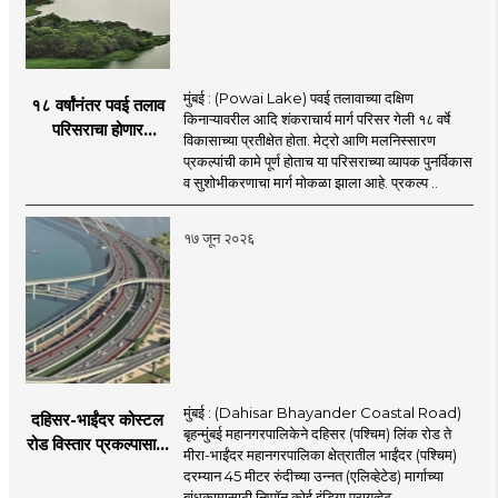
मुंबई : (Powai Lake) पवई तलावाच्या दक्षिण
१८ वर्षांनंतर पवई तलाव
किनाऱ्यावरील आदि शंकराचार्य मार्ग परिसर गेली १८ वर्षे
परिसराचा होणार
विकासाच्या प्रतीक्षेत होता. मेट्रो आणि मलनिस्सारण
कायापालट; मेट्रोचे काम
प्रकल्पांची कामे पूर्ण होताच या परिसराच्या व्यापक पुनर्विकास
पूर्ण होताच पुनर्विकासाला
व सुशोभीकरणाचा मार्ग मोकळा झाला आहे. प्रकल्प ..
सुरुवात;
१७ जून २०२६
मुंबई : (Dahisar Bhayander Coastal Road)
दहिसर-भाईंदर कोस्टल
बृहन्मुंबई महानगरपालिकेने दहिसर (पश्चिम) लिंक रोड ते
रोड विस्तार प्रकल्पासाठी
मीरा-भाईंदर महानगरपालिका क्षेत्रातील भाईंदर (पश्चिम)
52.50 कोटी रुपयांच्या
दरम्यान 45 मीटर रुंदीच्या उन्नत (एलिव्हेटेड) मार्गाच्या
पीएमसी प्रस्तावाला
बांधकामासाठी निप्पॉन कोई इंडिया प्रायव्हेट ..