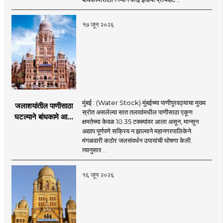
मंजुरीची प्रतीक्षा
१७ जून २०२६
मुंबई : (Water Stock) मुंबईच्या पाणीपुरवठ्याचा मुख्य
जलाशयांतील पाणीसाठा
स्रोत असलेल्या सात तलावांमधील पाणीसाठा एकूण
घटल्याने बांधकामे आणि
क्षमतेच्या केवळ 10.35 टक्क्यांवर आला असून, मान्सून
जलतरण तलावांना
अद्याप पूर्णपणे सक्रिय न झाल्याने महानगरपालिकेने
पाणीपुरवठा बंद;
मंगळवारी कठोर जलसंवर्धन उपायांची घोषणा केली.
व्यावसायिक वापरावरही
त्यानुसार ..
निर्बंध
१६ जून २०२६