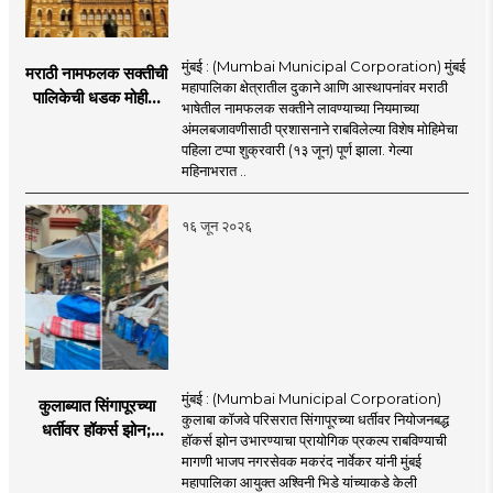
मुंबई : (Mumbai Municipal Corporation) मुंबई
मराठी नामफलक सक्तीची
महापालिका क्षेत्रातील दुकाने आणि आस्थापनांवर मराठी
पालिकेची धडक मोहीम;
भाषेतील नामफलक सक्तीने लावण्याच्या नियमाच्या
१,१२४ दुकानदारांवर
अंमलबजावणीसाठी प्रशासनाने राबविलेल्या विशेष मोहिमेचा
कारवाई
पहिला टप्पा शुक्रवारी (१३ जून) पूर्ण झाला. गेल्या
महिनाभरात ..
१६ जून २०२६
मुंबई : (Mumbai Municipal Corporation)
कुलाब्यात सिंगापूरच्या
कुलाबा कॉजवे परिसरात सिंगापूरच्या धर्तीवर नियोजनबद्ध
धर्तीवर हॉकर्स झोन;
हॉकर्स झोन उभारण्याचा प्रायोगिक प्रकल्प राबविण्याची
पर्यटन आणि
मागणी भाजप नगरसेवक मकरंद नार्वेकर यांनी मुंबई
महसूलवाढीच्या दृष्टीने
महापालिका आयुक्त अश्विनी भिडे यांच्याकडे केली