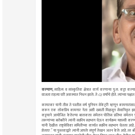
कल्याण,
साहित्य व सांस्कृतिक क्षेत्रात कार्य करणाऱ्या पु.ल. कट्टा
वाजता राहत्या घरी अकस्मात निधन झाले. ते ८३ वर्षाचे होते. त्यांच्या पश्चा
करमरकर यांनी तीस ते पस्तीस वर्ष युनियन सेकेट्ररी म्हणून कामगारांसा
करून एक लोकप्रिय कामगार नेता अशी ख्याती मिळवून सेवानिवृत्त झाले 
कट्टय़ाने आयोजित केलेल्या बालकला संमेलन पोलिस प्रतिभा संमेलन 
तरूणांच्या बरोबरीने त्यांनी सक्रीय सहभाग घेऊन कार्यक्रम यशस्वी करण्
यांनी देखील राष्ट्रसेविका समितीच्या कार्यात सक्रीय सहभाग घेतला आहे
शेलाएॅ या पुस्तकाद्वारे त्यांनी आपले संपूर्ण लेखन जतन केले आहे. तर श्