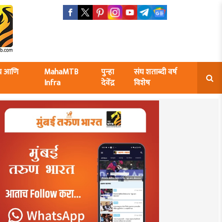
ंघ आणि
MahaMTB
पुन्हा
संघ शताब्दी वर्ष
Infra
देवेंद्र
विशेष