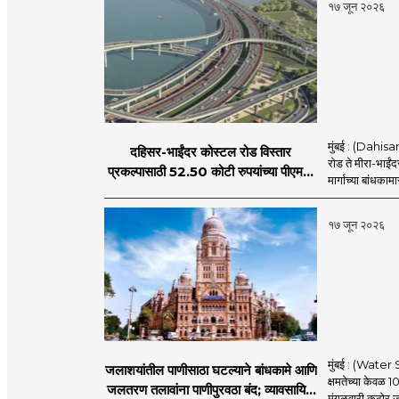
१७ जून २०२६
मुंबई : (Dahis
दहिसर-भाईंदर कोस्टल रोड विस्तार
रोड ते मीरा-भाईंद
प्रकल्पासाठी 52.50 कोटी रुपयांच्या पीएमसी
मार्गाच्या बांधकामा
प्रस्तावाला मंजुरीची प्रतीक्षा
१७ जून २०२६
मुंबई : (Water S
जलाशयांतील पाणीसाठा घटल्याने बांधकामे आणि
क्षमतेच्या केवळ 1
जलतरण तलावांना पाणीपुरवठा बंद; व्यावसायिक
मंगळवारी कठोर जल