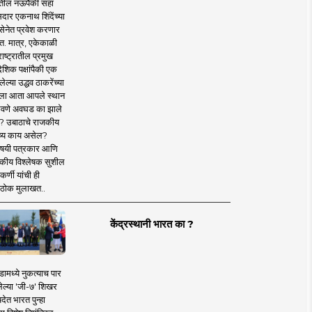
तील नऊपैकी सहा
दार एकनाथ शिंदेंच्या
सेनेत प्रवेश करणार
त. मात्र, एकेकाळी
ाष्ट्रातील प्रमुख
देशिक पक्षांपैकी एक
ल्या उद्धव ठाकरेंच्या
षाला आता आपले स्थान
वणे अवघड का झाले
? उबाठाचे राजकीय
ष्य काय असेल?
िषयी पत्रकार आणि
कीय विश्लेषक सुशील
र्णी यांची ही
ठोक मुलाखत..
केंद्रस्थानी भारत का ?
ामध्ये नुकत्याच पार
ेल्या 'जी-७' शिखर
देत भारत पुन्हा