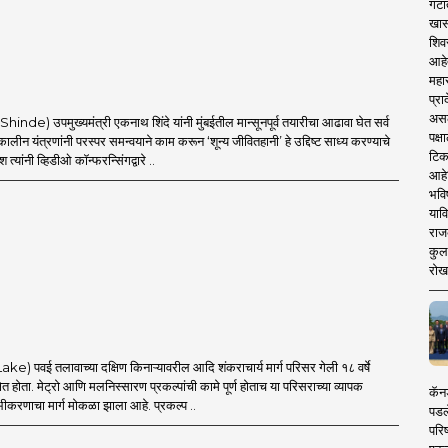
गटा
खास
शिव
आहे
महार
प्रा
असले
Shinde) उपमुख्यमंत्री एकनाथ शिंदे यांनी मुंबईतील मान्सूनपूर्व तयारीचा आढावा घेत सर्व
पक्
ीन यंत्रणांनी परस्पर समन्वयाने काम करून ‘शून्य जीवितहानी’ हे उद्दिष्ट साध्य करण्याचे
टिक
देश त्यांनी व्हिडीओ कॉन्फरन्सिंगद्वारे ..
आहे
भवि
याव
राज
कुलक
रोख
ake) पवई तलावाच्या दक्षिण किनाऱ्यावरील आदि शंकराचार्य मार्ग परिसर गेली १८ वर्षे
्षेत होता. मेट्रो आणि मलनिस्सारण प्रकल्पांची कामे पूर्ण होताच या परिसराच्या व्यापक
कॅनड
ोभीकरणाचा मार्ग मोकळा झाला आहे. प्रकल्प ..
पडल
परिष