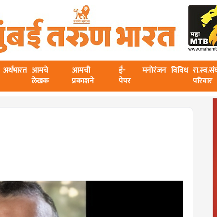
अर्थभारत
आमचे
आमची
ई-
मनोरंजन
विविध
रा.स्व.स
लेखक
प्रकाशने
पेपर
परिवार