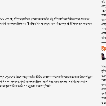
संघक
अन् 
माध्
समा
 West) गोरेगाव (पश्चिम ) स्थानकाबाहेरील बंडू गोरे मार्गाच्या रुंदीकरणात अडथळा
जपण
कामांचे महानगरपालिकेच्या पी दक्षिण विभागाकडून आज दि१७ जून रोजी निष्कासन करण्यात
आदर्
'सम
आपट
जीवन
शिव
ऐति
उद्ध
mployees) बेस्ट उपक्रमातील विविध कामगार संघटनांनी स्थापन केलेल्या बेस्ट संयुक्त
नव्य
ीने राज्य सरकार, मुंबई महानगरपालिका आणि बेस्ट प्रशासनाला प्रलंबित मागण्यांवर
प्रय
्याचा इशारा दिला आहे. १८ जूनच्या मध्यरात्रीपर्यंत ..
आता 
काही
राज
उडा