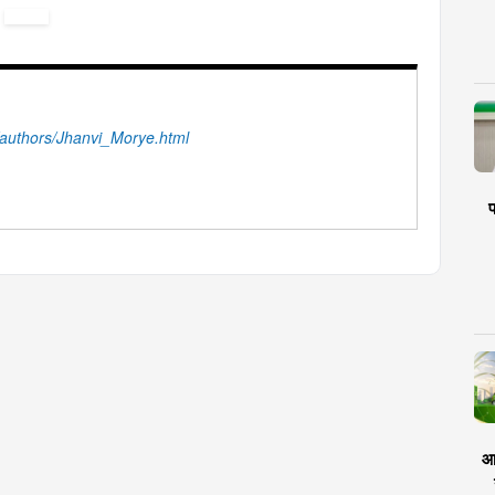
authors/Jhanvi_Morye.html
प
आर