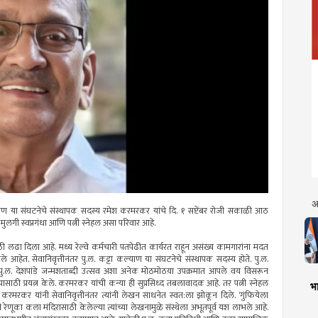
अ
 कल्याण या संघटनेचे संस्थापक सदस्य रमेश करमरकर यांचे दि. १ सप्टेंबर रोजी सकाळी आठ
त मुलगी स्वप्नगंधा आणि पत्नी स्नेहल असा परिवार आहे.
ठी लढा दिला आहे. मध्य रेल्वे कर्मचारी पतपेढीत कार्यरत राहून असंख्य कामगारांना मदत
आहेत. सेवानिवृत्तीनंतर पु.ल. कट्टा कल्याण या संघटनेचे संस्थापक सदस्य होते. पु.ल.
पु.ल. देशपांडे जन्मशताब्दी उत्सव अशा अनेक मोठमोठय़ा उपक्रमात आपले वय विसरून
यासाठी प्रयत्न केले. करमरकर यांची कन्या ही सुप्रसिध्द तबलावादक आहे. तर पत्नी स्नेहल
भा
. करमरकर यांनी सेवानिवृत्तीनंतर त्यांनी लेखन साधनेत स्वत:ला झोकून दिले. ‘गुंफियेला
री रेणूका कला मंदिरासाठी केलेल्या त्यांच्या लेखनामुळे संस्थेला अभूतपूर्व यश लाभले आहे.