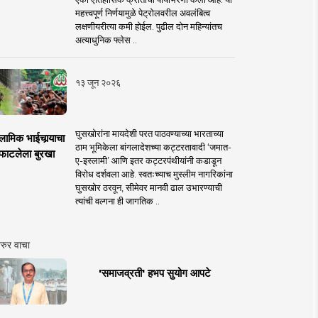
महत्त्वपूर्ण निर्णयामुळे पेट्रोलवरील अवलंबित्व
लक्षणीयरीत्या कमी होईल. पुढील दोन महिन्यांतच
अत्याधुनिक फ्लेस ..
१३ जून २०२६
घुसखोरांना मायदेशी परत पाठवण्याच्या भारताच्या
लामिक भाईचार्‍याचा
ठाम भूमिकेला बांगलादेशच्या कट्टरतावादी ‘जमात-
फाटलेला बुरखा
ए-इस्लामी’ आणि इतर कट्टरपंथीयांनी कडाडून
विरोध दर्शवला आहे. स्वतःच्याच मुस्लीम नागरिकांना
घुसखोर ठरवून, सीमेवर मानवी ढाल उभारण्याची
त्यांची वल्गना ही जागतिक ..
रुर वाचा
'समाजव्रती' हभप सुयोग आपटे