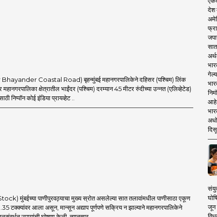
एकदा
देश
अमेर
फ्रा
जपा
सात
अर्थ
भार
गेल्
ar Bhayander Coastal Road) बृहन्मुंबई महानगरपालिकेने दहिसर (पश्चिम) लिंक
भार
र महानगरपालिका क्षेत्रातील भाईंदर (पश्चिम) दरम्यान 45 मीटर रुंदीच्या उन्नत (एलिव्हेटेड)
निमं
साठी निप्पॉन कोई इंडिया प्रायव्हेट ..
आहे.
भारत
अधो
दिसू
संयु
घोष
tock) मुंबईच्या पाणीपुरवठ्याचा मुख्य स्रोत असलेल्या सात तलावांमधील पाणीसाठा एकूण
जून 
0.35 टक्क्यांवर आला असून, मान्सून अद्याप पूर्णपणे सक्रिय न झाल्याने महानगरपालिकेने
विधव
संवर्धन उपायांची घोषणा केली. त्यानुसार ..