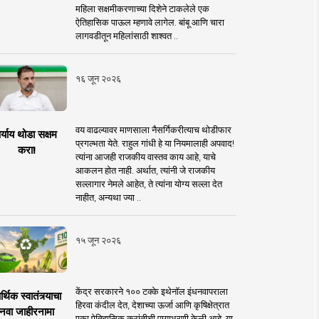
महिला सक्षमीकरणाच्या दिशेने टाकलेले एक
ऐतिहासिक पाऊल म्हणावे लागेल. बांबू आणि चारा
लागवडीतून महिलांसाठी शाश्वत ..
१६ जून २०२६
वय वाढल्यावर माणसाला नैसर्गिकरीत्याच थोडीफार
र्याय थोडा सक्षम
प्रगल्भता येते. राहुल गांधी हे या नियमालाही अपवाद!
करा!
त्यांना आजही राजकीय वास्तव काय आहे, याचे
आकलन होत नाही. अर्थात, त्यांनी जे राजकीय
सल्लागार नेमले आहेत, ते त्यांना योग्य सल्ला देत
नाहीत, अन्यथा ज्या ..
१५ जून २०२६
केंद्र सरकारने १०० टक्के इथेनॉल इंधनवापराला
्थिक स्वातंत्र्याचा
हिरवा कंदील देत, देशाच्या ऊर्जा आणि कृषिक्षेत्रात
नवा जाहीरनामा
एका ऐतिहासिक क्रांतीची पायाभरणी केली आहे. या