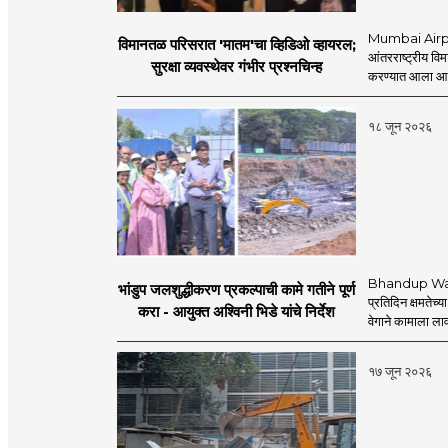
Mumbai Airpo
विमानतळ परिसरात 'मातम'चा व्हिडिओ व्हायरल;
आंतरराष्ट्रीय व
सुरक्षा व्यवस्थेवर गंभीर प्रश्नचिन्ह
करण्यात आला आहे.
१८ जून २०२६
Bhandup Water
भांडुप जलशुद्धीकरण प्रकल्पाची कामे गतीने पूर्ण
प्रतिदिन क्षमतेच्य
करा - आयुक्त अश्विनी भिडे यांचे निर्देश
वेगाने कामाला लाव
१७ जून २०२६