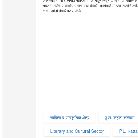
करमरकर यांची अंत्ययात्र गावदेवी चौक येथून निघून लाल चौक येथील स्
संघटना तसेच राजकीय पक्षाचे पदाधिकारी कार्यकर्ते मोठय़ा संख्येने उपस्
करून शांती मंत्राचे पठण केले.
साहित्य व सांस्कृतिक क्षेत्र
पु.ल. कट्टा कल्याण
Literary and Cultural Sector
P.L. Katt