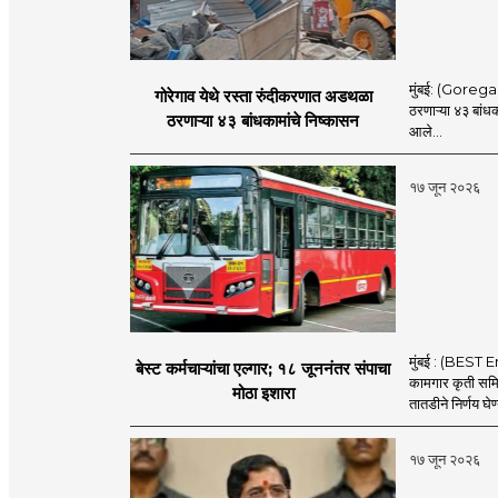
मुंबई: (Goregaon
गोरेगाव येथे रस्ता रुंदीकरणात अडथळा
ठरणाऱ्या ४३ बांध
ठरणाऱ्या ४३ बांधकामांचे निष्कासन
आले...
१७ जून २०२६
मुंबई : (BEST E
बेस्ट कर्मचाऱ्यांचा एल्गार; १८ जूननंतर संपाचा
कामगार कृती समित
मोठा इशारा
तातडीने निर्णय घेण
१७ जून २०२६