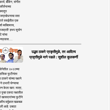
ार्य, बँकिंग, संगीत
कीर्तनाच्या
यमातून
जप्रबोधनाचा वसा
ारे वसईतील एक
श व्यक्तिमत्त्व,
ाजव्रती' हभप सुयोग
े यांचा
प्रवास.....
उद्धव ठाकरे प्रकृतीमुळे, तर आदित्य
प्रवृत्तीमुळे मागे पडले : सुशील कुलकर्णी
सेनेतील २०२२च्या
हासिक फुटीनंतर
व ठाकरे यांच्या पक्षाने
ाने उभारी घेण्याचा
त्न केला खरा. मात्र,
पुन्हा एकदा पक्षातील
 खासदारांच्या फुटीने
कीय वर्तुळात खळबळ
ली आहे. उबाठा