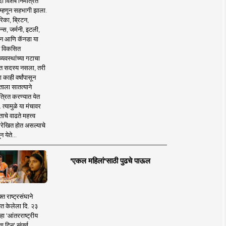
 विशेष निमंत्रित
 म्हणून सहभागी झाला.
िका, ब्रिटन,
न्स, जर्मनी, इटली,
न आणि कॅनडा या
 विकसित
व्यवस्थांच्या गटाचा
त सदस्य नसला, तरी
या काही वर्षांपासून
ताला सातत्याने
त्रित करण्यात येत
 त्यामुळे या मंचावर
ाचे वाढते महत्त्व
रेखित होत असल्याचे
न येते...
'एकल महिलां'साठी पुढचे पाऊल
क्त राष्ट्रसंघाने
ित केलेला दि. २३
हा 'आंतरराष्ट्रीय
ा दिन' संपूर्ण