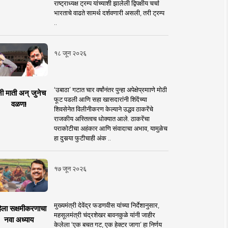
राष्ट्राध्यक्ष ट्रम्प यांच्याशी झालेली द्विपक्षीय चर्चा
भारताचे वाढते सामर्थ दर्शवणारी असली, तरी ट्रम्प
..
१८ जून २०२६
‘उबाठा’ गटात चार वर्षांनंतर पुन्हा अपेक्षेप्रमााणे मोठी
नी माती अन् जुनेच
फूट पडली आणि सहा खासदारांनी शिंदेंच्या
वळण!
शिवसेनेत विलीनीकरण केल्याने उद्धव ठाकरेंचे
राजकीय अस्तित्वच धोक्यात आले. ठाकरेंचा
पराकोटीचा अहंकार आणि संवादाचा अभाव, यामुळेच
हा दुसर्‍या फुटीचाही अंक ..
१७ जून २०२६
मुख्यमंत्री देवेंद्र फडणवीस यांच्या निर्देशानुसार,
िला सक्षमीकरणाचा
महसूलमंत्री चंद्रशेखर बावनकुळे यांनी जाहीर
नवा अध्याय
केलेला ‘एक बचत गट, एक हेक्टर जागा’ हा निर्णय