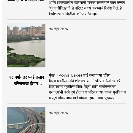
आणि आपत्कालीन यंत्रणांनी परस्पर समन्वयाने काम करून
सर्व यंत्रणांनी काम करावे
‘शून्य जीवितहानी’ हे उद्दिष्ट साध्य करण्याचे निर्देश दिले. हे
: उपमुख्यमंत्री एकनाथ
निर्देश त्यांनी व्हिडीओ कॉन्फरन्सिंगद्वारे ..
शिंदे
१७ जून २०२६
मुंबई : (Powai Lake) पवई तलावाच्या दक्षिण
१८ वर्षांनंतर पवई तलाव
किनाऱ्यावरील आदि शंकराचार्य मार्ग परिसर गेली १८ वर्षे
परिसराचा होणार
विकासाच्या प्रतीक्षेत होता. मेट्रो आणि मलनिस्सारण
कायापालट; मेट्रोचे काम
प्रकल्पांची कामे पूर्ण होताच या परिसराच्या व्यापक पुनर्विकास
पूर्ण होताच पुनर्विकासाला
व सुशोभीकरणाचा मार्ग मोकळा झाला आहे. प्रकल्प ..
सुरुवात;
१७ जून २०२६