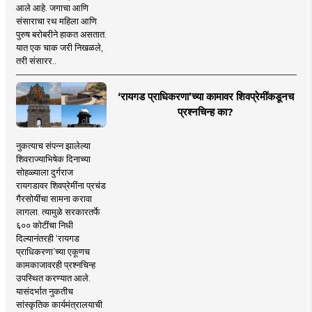
आले आहे. जगाचा आणि
संसाराचा रथ महिला आणि
पुरुष बरोबरीने हाकत असतात.
यात एक चाक जरी निखळले,
तरी संसारर..
‘रायगड प्राधिकरणा’च्या कामावर शिवप्रेमींकडूनच
प्रश्नचिन्ह का?
नुकत्याच संपन्न झालेल्या
शिवराज्याभिषेक दिनाच्या
सोहळ्याला दुर्गराज
रायगडावर शिवप्रेमींना प्रचंड
गैरसोयींचा सामना करावा
लागला. त्यामुळे सरकारतर्फे
६०० कोटींचा निधी
दिल्यानंतरही ‘रायगड
प्राधिकरणा’च्या एकूणच
कामकाजावरही प्रश्नचिन्ह
उपस्थित करण्यात आले.
यासंदर्भात नुकतीच
सांस्कृतिक कार्यमंत्रालयाची