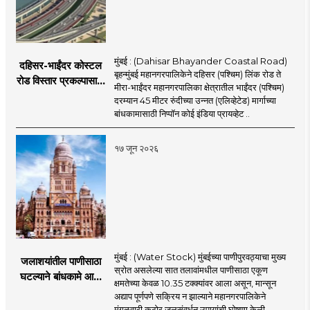
मुंबई : (Dahisar Bhayander Coastal Road)
दहिसर-भाईंदर कोस्टल
बृहन्मुंबई महानगरपालिकेने दहिसर (पश्चिम) लिंक रोड ते
रोड विस्तार प्रकल्पासाठी
मीरा-भाईंदर महानगरपालिका क्षेत्रातील भाईंदर (पश्चिम)
52.50 कोटी रुपयांच्या
दरम्यान 45 मीटर रुंदीच्या उन्नत (एलिव्हेटेड) मार्गाच्या
पीएमसी प्रस्तावाला
बांधकामासाठी निप्पॉन कोई इंडिया प्रायव्हेट ..
मंजुरीची प्रतीक्षा
१७ जून २०२६
मुंबई : (Water Stock) मुंबईच्या पाणीपुरवठ्याचा मुख्य
जलाशयांतील पाणीसाठा
स्रोत असलेल्या सात तलावांमधील पाणीसाठा एकूण
घटल्याने बांधकामे आणि
क्षमतेच्या केवळ 10.35 टक्क्यांवर आला असून, मान्सून
जलतरण तलावांना
अद्याप पूर्णपणे सक्रिय न झाल्याने महानगरपालिकेने
पाणीपुरवठा बंद;
मंगळवारी कठोर जलसंवर्धन उपायांची घोषणा केली.