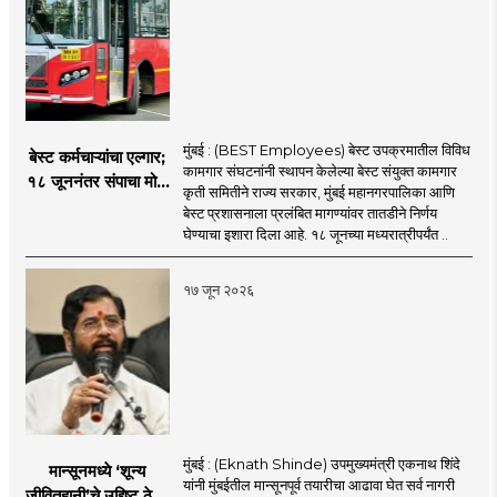
मुंबई : (BEST Employees) बेस्ट उपक्रमातील विविध
बेस्ट कर्मचाऱ्यांचा एल्गार;
कामगार संघटनांनी स्थापन केलेल्या बेस्ट संयुक्त कामगार
१८ जूननंतर संपाचा मोठा
कृती समितीने राज्य सरकार, मुंबई महानगरपालिका आणि
इशारा
बेस्ट प्रशासनाला प्रलंबित मागण्यांवर तातडीने निर्णय
घेण्याचा इशारा दिला आहे. १८ जूनच्या मध्यरात्रीपर्यंत ..
१७ जून २०२६
मुंबई : (Eknath Shinde) उपमुख्यमंत्री एकनाथ शिंदे
मान्सूनमध्ये ‘शून्य
यांनी मुंबईतील मान्सूनपूर्व तयारीचा आढावा घेत सर्व नागरी
जीवितहानी’चे उद्दिष्ट ठेवून