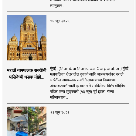
व्यावसायिक वापरावरही
त्यानुसार ..
निर्बंध
१६ जून २०२६
मुंबई : (Mumbai Municipal Corporation) मुंबई
मराठी नामफलक सक्तीची
महापालिका क्षेत्रातील दुकाने आणि आस्थापनांवर मराठी
पालिकेची धडक मोहीम;
भाषेतील नामफलक सक्तीने लावण्याच्या नियमाच्या
१,१२४ दुकानदारांवर
अंमलबजावणीसाठी प्रशासनाने राबविलेल्या विशेष मोहिमेचा
कारवाई
पहिला टप्पा शुक्रवारी (१३ जून) पूर्ण झाला. गेल्या
महिनाभरात ..
१६ जून २०२६