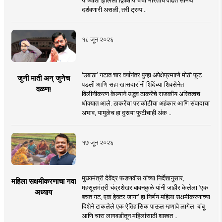
दर्शवणारी असली, तरी ट्रम्प ..
१८ जून २०२६
‘उबाठा’ गटात चार वर्षांनंतर पुन्हा अपेक्षेप्रमााणे मोठी फूट
जुनी माती अन् जुनेच
पडली आणि सहा खासदारांनी शिंदेंच्या शिवसेनेत
वळण!
विलीनीकरण केल्याने उद्धव ठाकरेंचे राजकीय अस्तित्वच
धोक्यात आले. ठाकरेंचा पराकोटीचा अहंकार आणि संवादाचा
अभाव, यामुळेच हा दुसर्‍या फुटीचाही अंक ..
१७ जून २०२६
मुख्यमंत्री देवेंद्र फडणवीस यांच्या निर्देशानुसार,
महिला सक्षमीकरणाचा नवा
महसूलमंत्री चंद्रशेखर बावनकुळे यांनी जाहीर केलेला ‘एक
अध्याय
बचत गट, एक हेक्टर जागा’ हा निर्णय महिला सक्षमीकरणाच्या
दिशेने टाकलेले एक ऐतिहासिक पाऊल म्हणावे लागेल. बांबू
आणि चारा लागवडीतून महिलांसाठी शाश्वत ..