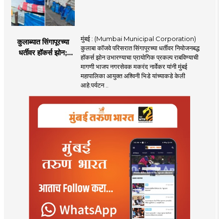
मुंबई : (Mumbai Municipal Corporation)
कुलाब्यात सिंगापूरच्या
कुलाबा कॉजवे परिसरात सिंगापूरच्या धर्तीवर नियोजनबद्ध
धर्तीवर हॉकर्स झोन;
हॉकर्स झोन उभारण्याचा प्रायोगिक प्रकल्प राबविण्याची
पर्यटन आणि
मागणी भाजप नगरसेवक मकरंद नार्वेकर यांनी मुंबई
महसूलवाढीच्या दृष्टीने
महापालिका आयुक्त अश्विनी भिडे यांच्याकडे केली
मकरंद नार्वेकर यांचे
आहे.पर्यटन ..
आयुक्तांना पत्र