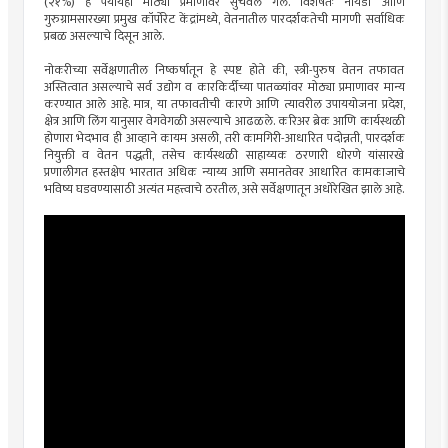
(२१%) हे पर्यायही मोठ्या प्रमाणावर सुचवले गेले. विशेषतः नोयडा आणि
गुरुग्रामसारख्या प्रमुख कॉर्पोरेट केंद्रांमध्ये, वेतनातील पारदर्शकतेची मागणी सर्वाधिक
प्रबळ असल्याचे दिसून आले.
नोकरीच्या सर्वेक्षणातील निष्कर्षातून हे स्पष्ट होते की, स्त्री-पुरुष वेतन तफावत
अस्तित्वात असल्याचे सर्व उद्योग व कारकिर्दीच्या पातळ्यांवर मोठ्या प्रमाणावर मान्य
करण्यात आले आहे. मात्र, या तफावतीची कारणे आणि त्यावरील उपाययोजना प्रदेश,
क्षेत्र आणि लिंग यानुसार वेगवेगळी असल्याचे आढळले. करिअर ब्रेक आणि कार्यस्थळी
होणारा भेदभाव ही आव्हाने कायम असली, तरी कामगिरी-आधारित पदोन्नती, पारदर्शक
नियुक्ती व वेतन पद्धती, तसेच कार्यस्थळी साहाय्यक ठरणारी धोरणे यांसारखे
प्रणालीगत हस्तक्षेप भारतात अधिक न्याय्य आणि समानतेवर आधारित कामकाजाचे
भविष्य घडवण्यासाठी अत्यंत महत्त्वाचे ठरतील, असे सर्वेक्षणातून अधोरेखित झाले आहे.