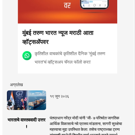
मुंबई तरुण भारत न्यूज मराठी आता
व्हॉट्सॲपवर
कृतिशील वाचकांचे कृतिशील दैनिक 'मुंबई तरुण
भारत'चं व्हॉट्सअप चॅनल फॉलो करा!
अग्रलेख
१९ जून २०२६
पंतप्रधान नरेंद्र मोदी यांनी 'जी- ७ परिषदेत जागतिक
भारताचे वास्तववादी उत्तर
आर्थिक विकासाचे नवे प्रारूप मांडताना, सागरी सुरक्षेचा
!
महत्त्वाचा मुद्दा उपस्थित केला. तसेच राष्ट्राध्यक्ष ट्रम्प
यांच्याशी झालेली द्विपक्षीय चर्चा भारताचे वाढते सामर्थ