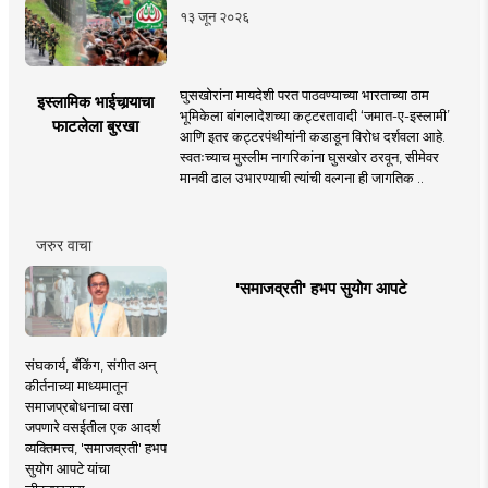
१३ जून २०२६
घुसखोरांना मायदेशी परत पाठवण्याच्या भारताच्या ठाम
इस्लामिक भाईचार्‍याचा
भूमिकेला बांगलादेशच्या कट्टरतावादी ‘जमात-ए-इस्लामी’
फाटलेला बुरखा
आणि इतर कट्टरपंथीयांनी कडाडून विरोध दर्शवला आहे.
स्वतःच्याच मुस्लीम नागरिकांना घुसखोर ठरवून, सीमेवर
मानवी ढाल उभारण्याची त्यांची वल्गना ही जागतिक ..
जरुर वाचा
'समाजव्रती' हभप सुयोग आपटे
संघकार्य, बँकिंग, संगीत अन्
कीर्तनाच्या माध्यमातून
समाजप्रबोधनाचा वसा
जपणारे वसईतील एक आदर्श
व्यक्तिमत्त्व, 'समाजव्रती' हभप
सुयोग आपटे यांचा