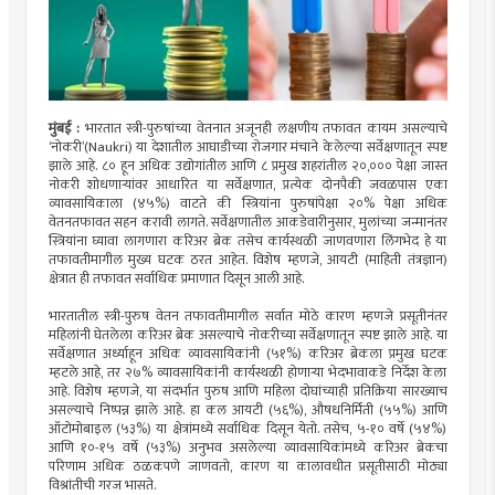
मुंबई :
भारतात स्त्री-पुरुषांच्या वेतनात अजूनही लक्षणीय तफावत कायम असल्याचे
‘नोकरी’(Naukri) या देशातील आघाडीच्या रोजगार मंचाने केलेल्या सर्वेक्षणातून स्पष्ट
झाले आहे. ८० हून अधिक उद्योगांतील आणि ८ प्रमुख शहरांतील २०,००० पेक्षा जास्त
नोकरी शोधणाऱ्यांवर आधारित या सर्वेक्षणात, प्रत्येक दोनपैकी जवळपास एका
व्यावसायिकाला (४५%) वाटते की स्त्रियांना पुरुषांपेक्षा २०% पेक्षा अधिक
वेतनतफावत सहन करावी लागते. सर्वेक्षणातील आकडेवारीनुसार, मुलांच्या जन्मानंतर
स्त्रियांना घ्यावा लागणारा करिअर ब्रेक तसेच कार्यस्थळी जाणवणारा लिंगभेद हे या
तफावतीमागील मुख्य घटक ठरत आहेत. विशेष म्हणजे, आयटी (माहिती तंत्रज्ञान)
क्षेत्रात ही तफावत सर्वाधिक प्रमाणात दिसून आली आहे.
भारतातील स्त्री-पुरुष वेतन तफावतीमागील सर्वात मोठे कारण म्हणजे प्रसूतीनंतर
महिलांनी घेतलेला करिअर ब्रेक असल्याचे नोकरीच्या सर्वेक्षणातून स्पष्ट झाले आहे. या
सर्वेक्षणात अर्ध्याहून अधिक व्यावसायिकांनी (५१%) करिअर ब्रेकला प्रमुख घटक
म्हटले आहे, तर २७% व्यावसायिकांनी कार्यस्थळी होणाऱ्या भेदभावाकडे निर्देश केला
आहे. विशेष म्हणजे, या संदर्भात पुरुष आणि महिला दोघांच्याही प्रतिक्रिया सारख्याच
असल्याचे निष्पन्न झाले आहे. हा कल आयटी (५६%), औषधनिर्मिती (५५%) आणि
ऑटोमोबाइल (५३%) या क्षेत्रांमध्ये सर्वाधिक दिसून येतो. तसेच, ५-१० वर्षे (५४%)
आणि १०-१५ वर्षे (५३%) अनुभव असलेल्या व्यावसायिकांमध्ये करिअर ब्रेकचा
परिणाम अधिक ठळकपणे जाणवतो, कारण या कालावधीत प्रसूतीसाठी मोठ्या
विश्रांतीची गरज भासते.