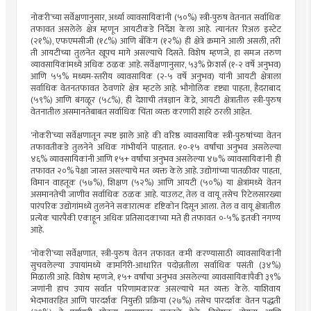
नोकरी’च्या सर्वेक्षणानुसार, अर्ध्या व्यावसायिकांनी (५०%) स्त्री-पुरुष वेतनात सर्वाधिक
तफावत असलेले क्षेत्र म्हणून आयटीकडे निर्देश केला आहे. त्यानंतर रिअल इस्टेट
(२१%), एफएमसीजी (१८%) आणि बँकिंग (१२%) ही क्षेत्रे क्रमाने आली असली, तरी
ती आयटीच्या तुलनेत खूपच मागे असल्याचे दिसते. विशेष म्हणजे, हा समज तरुण
व्यावसायिकांमध्ये अधिक ठळक आहे. सर्वेक्षणानुसार, ५३% फ्रेशर्स (१-२ वर्षे अनुभव)
आणि ५५% मध्यम-स्तरीय व्यावसायिक (२-५ वर्षे अनुभव) यांनी आयटी क्षेत्राला
सर्वाधिक वेतनतफावत ठेवणारे क्षेत्र म्हटले आहे. भौगोलिक दृष्ट्या पाहता, हैदराबाद
(५९%) आणि बंगळूर (५८%), ही देशाची तंत्रज्ञान केंद्रे, आयटी क्षेत्रातील स्त्री-पुरुष
वेतनातील असमानतेबाबत सर्वाधिक चिंता व्यक्त करणारी शहरे ठरली आहेत.
‘नोकरी’च्या सर्वेक्षणातून स्पष्ट झाले आहे की वरिष्ठ व्यावसायिक स्त्री-पुरुषांच्या वेतन
तफावतीकडे तुलनेने अधिक गांभीर्याने पाहतात. १०-१५ वर्षांचा अनुभव असलेल्या
४६% व्यावसायिकांनी आणि १५+ वर्षांचा अनुभव असलेल्या ४७% व्यावसायिकांनी ही
तफावत २०% पेक्षा जास्त असल्याचे मत व्यक्त केले आहे. उद्योगांच्या पातळीवर पाहता,
विमान वाहतूक (५७%), शिक्षण (५२%) आणि आयटी (५०%) या क्षेत्रांमध्ये वेतन
असमानतेची जाणीव सर्वाधिक ठळक आहे. याउलट, तेल व वायू तसेच रिटेलसारख्या
पारंपरिक उद्योगांमध्ये तुलनेने सकारात्मक दृष्टिकोन दिसून आला. तेल व वायू क्षेत्रातील
प्रत्येक चारपैकी एकाहून अधिक प्रतिसादकाच्या मते ही तफावत ०-५% इतकी नगण्य
आहे.
‘नोकरी’च्या सर्वेक्षणात, स्त्री-पुरुष वेतन तफावत कमी करण्यासाठी व्यावसायिकांनी
सुचवलेल्या उपायांमध्ये कामगिरी-आधारित पदोन्नतीला सर्वाधिक पसंती (३४%)
मिळाली आहे. विशेष म्हणजे, १५+ वर्षांचा अनुभव असलेल्या व्यावसायिकांपैकी ३९%
जणांनी हाच उपाय सर्वात परिणामकारक असल्याचे मत व्यक्त केले. याशिवाय
भेदभावरहित आणि पारदर्शक नियुक्ती प्रक्रिया (२७%) तसेच पारदर्शक वेतन पद्धती