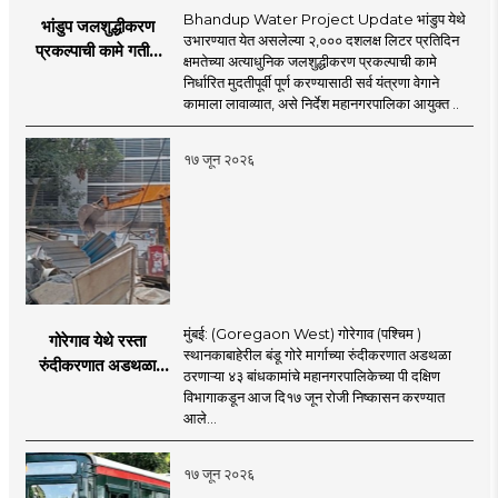
Bhandup Water Project Update भांडुप येथे
भांडुप जलशुद्धीकरण
उभारण्यात येत असलेल्या २,००० दशलक्ष लिटर प्रतिदिन
प्रकल्पाची कामे गतीने
क्षमतेच्या अत्याधुनिक जलशुद्धीकरण प्रकल्पाची कामे
पूर्ण करा - आयुक्त
निर्धारित मुदतीपूर्वी पूर्ण करण्यासाठी सर्व यंत्रणा वेगाने
अश्विनी भिडे यांचे निर्देश
कामाला लावाव्यात, असे निर्देश महानगरपालिका आयुक्त ..
१७ जून २०२६
मुंबई: (Goregaon West) गोरेगाव (पश्चिम )
गोरेगाव येथे रस्ता
स्थानकाबाहेरील बंडू गोरे मार्गाच्या रुंदीकरणात अडथळा
रुंदीकरणात अडथळा
ठरणाऱ्या ४३ बांधकामांचे महानगरपालिकेच्या पी दक्षिण
ठरणाऱ्या ४३ बांधकामांचे
विभागाकडून आज दि१७ जून रोजी निष्कासन करण्यात
निष्कासन
आले...
१७ जून २०२६