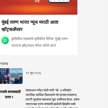
मुंबई तरुण भारत न्यूज मराठी आता
व्हॉट्सॲपवर
कृतिशील वाचकांचे कृतिशील दैनिक 'मुंबई तरुण
भारत'चं व्हॉट्सअप चॅनल फॉलो करा!
ग्रलेख
१९ जून २०२६
पंतप्रधान नरेंद्र मोदी यांनी 'जी- ७ परिषदेत
रताचे वास्तववादी
जागतिक आर्थिक विकासाचे नवे प्रारूप मांडताना,
उत्तर !
सागरी सुरक्षेचा महत्त्वाचा मुद्दा उपस्थित केला. तसेच
राष्ट्राध्यक्ष ट्रम्प यांच्याशी झालेली द्विपक्षीय चर्चा