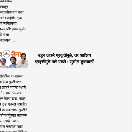
कीर्तनाच्या
यमातून
जप्रबोधनाचा वसा
ारे वसईतील एक
श व्यक्तिमत्त्व,
ाजव्रती' हभप सुयोग
े यांचा
प्रवास.....
उद्धव ठाकरे प्रकृतीमुळे, तर आदित्य
प्रवृत्तीमुळे मागे पडले : सुशील कुलकर्णी
सेनेतील २०२२च्या
हासिक फुटीनंतर
व ठाकरे यांच्या पक्षाने
ाने उभारी घेण्याचा
त्न केला खरा. मात्र,
पुन्हा एकदा पक्षातील
 खासदारांच्या फुटीने
कीय वर्तुळात खळबळ
ली आहे. उबाठा
तील नऊपैकी सहा