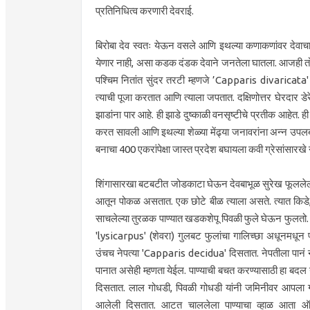
प्रतिनिधित्व करणारी देवराई.
बिरोबा देव स्वतः येऊन वसले आणि इथल्या कणाकणांवर देवाचा
येणार नाही, असा कडक दंडक देवाने जनतेला घातला. आजही तो जसाच
पश्चिम नितांत सुंदर तरटी म्हणजे ‌’Capparis divarica
त्याची पूजा करतात आणि त्याला जपतात. दक्षिणोत्तर घेरदार डे
झाडांना पार आहे. ही झाडे दुष्काळी वनसृष्टीचे प्रतीक आहेत. 
करत सावली आणि इथल्या शेळ्या मेंढ्या जनावरांना अन्न उपलब्ध 
बनाचा 400 एकरांपेक्षा जास्त प्रदेश बघायला कवी ग्रेसांसारखे न
शिंगासारखा बटबटीत जोडकाटा घेऊन देवबाभूळ सुरेख फूललेली प
आतून पोकळ असतात. एक छोटे बीळ त्याला असते. त्यात किडे, 
साचलेल्या तुरळक पाण्यात खडकशेपू पिवळी फुले घेऊन फुलतो. 
'lysicarpus' (शेवरा) गुलबट फुलांचा गालिच्छा अधूनमधून
उंचच नेपत्या 'Capparis decidua' दिसतात. नेपतीला पानं नसता
पानात असेही म्हणता येईल. पाण्याची बचत करण्यासाठी हा बदल 
दिसतात. लाल गोधडी, पिवळी गोधडी यांनी जमिनीवर आपला ग
आलेली दिसतात. आटत चाललेला पाण्याचा व्हाळ आता 