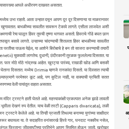
ल्यासारख्या आपले अधीरपण दाखवत असतात.
मध्येच उभा राहतो. आता उन्हात दमून आपण दूर दूर दिसणाऱ्या या माळरानावर
साठी खुणावतात. बाभळीच्या सावलीत सावरून टेकावे लागते. एसीला लाजवेल अशी
्मणाची रेषा घालून हिवर तुमची तृष्णा भागवत असतो. हिवराचे गोंडे बघत छान
तपासून बसावे लागते. उन्हाच्या चांदण्याची शितलता हिवर बाभळीच्या सावलीत
प
ा परतीचा पाऊस येईल, या आशेने बिरोबाचे हे बन तो साजरा करण्याची तयारी
tii) चुकवावी लागतेच. दुधानी, उंदीरकानी तुरळक फुललेल्या दिसतात. या
ार मोठे मोठे नांद्रुख आहेत. खुरट्या पारंब्या, राखाडी खोड आणि बसकी
रांती घेताना दिसतात. मध्येच Drimia म्हणजे रानकांदा दिसतो. या दिवसात त्याची
ल्याप्रमाणे परमेश्वर कूट आहे, पण कुटिल नाही, या वाक्याची प्रचिती सतत
लपणच्या वेली पायांतून वाहात असतात.
 मंदिर ट्रस्टने हाती घेतले आहे. महत्त्वाकांक्षी प्रकल्पात अनेक झाडे लावली
े भूमीला देखणं रुप देतील. याच वेळी तरटी (Capparis divaricata), लळी
आर
ट्रस्टने केलेले आहे. या तिन्ही प्रजाती तिथल्या बनाच्या युगांच्या साक्षीदार
 जरूर बघायला या. ते सदाहरित वनांसारखे हिरवे गार, घनदाट नक्कीच नसेल,
री जंगल फिरताना जीवसृष्टीच्या प्रतिभेने आपण स्तिमित होऊन जातो. खरोखर