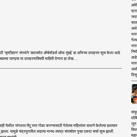
अमेर
फ्रा
जपा
सात
अर्थ
भार
गेल्
भार
निमं
ठी ‘सृष्टीज्ञान’ संस्थेने ‘क्लायमेट अ‍ॅम्बेसॅडर्स ऑफ मुंबई’ हा अभिनव उपक्रम सुरू केला आहे.
आहे.
बवल्या जाणार्‍या या उपक्रमाविषयी माहिती देणारा हा लेख.....
भारत
अधो
दिसू
संयु
घोष
जून 
वाही येथील जंगलात तेंदू पत्ता गोळा करण्यासाठी गेलेल्या महिलांवर वाघाने केलेल्या हल्ल्यात
विधव
ू झाला. यामुळे चंद्रपुरातील वाढत्या मानव-व्याघ्र संघर्षावर पुन्हा एकदा चर्चा सुरू झाली.
महा