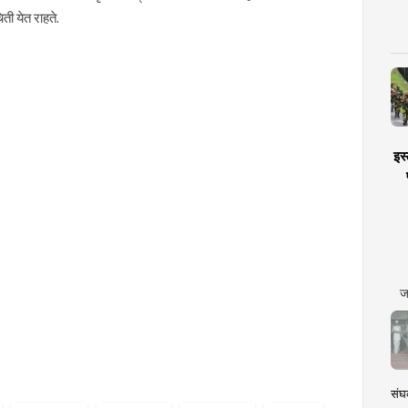
िती येत राहते.
इस्
ज
संघक