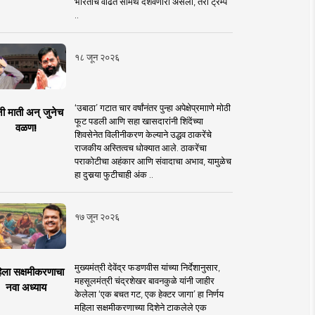
भारताचे वाढते सामर्थ दर्शवणारी असली, तरी ट्रम्प
..
१८ जून २०२६
‘उबाठा’ गटात चार वर्षांनंतर पुन्हा अपेक्षेप्रमााणे मोठी
नी माती अन् जुनेच
फूट पडली आणि सहा खासदारांनी शिंदेंच्या
वळण!
शिवसेनेत विलीनीकरण केल्याने उद्धव ठाकरेंचे
राजकीय अस्तित्वच धोक्यात आले. ठाकरेंचा
पराकोटीचा अहंकार आणि संवादाचा अभाव, यामुळेच
हा दुसर्‍या फुटीचाही अंक ..
१७ जून २०२६
मुख्यमंत्री देवेंद्र फडणवीस यांच्या निर्देशानुसार,
िला सक्षमीकरणाचा
महसूलमंत्री चंद्रशेखर बावनकुळे यांनी जाहीर
नवा अध्याय
केलेला ‘एक बचत गट, एक हेक्टर जागा’ हा निर्णय
महिला सक्षमीकरणाच्या दिशेने टाकलेले एक