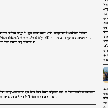
खास
शिव
आहे
महार
प्रा
असले
पक्
टिक
दिनाचे औचित्य साधून दै. ‘मुंबई तरुण भारत’ आणि ‘महाएमटीबी’ने आयोजित केलेल्या
आहे
्नमेंटल अ‍ॅवॉर्ड फॉर स्पिसीज अ‍ॅण्ड हॅबिटॅट्स वॉरियर्स - २०२६’ या पुरस्कार सोहळ्यात १८
भवि
मान केला जाणार आहे. सोमवार, दि. ..
याव
राज
कुलक
रोख
कॅनड
वविविधता हा आता केवळ एक विषय किंवा विचार राहिलेला नाही. या विषयात करिअर करून तो
पडल
क मार्ग झाला आहे. त्याविषयी विशद करणारा हा लेख.....
परिष
एकदा
देश