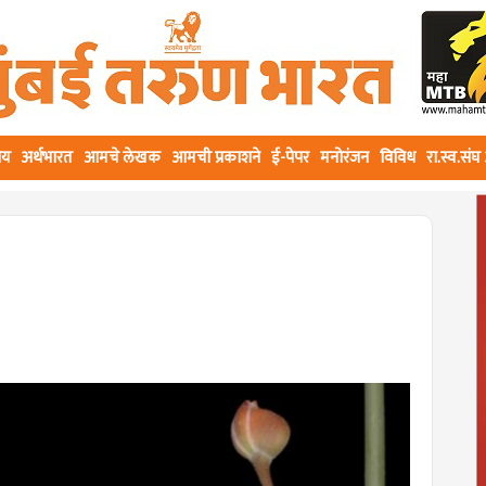
ीय
अर्थभारत
आमचे लेखक
आमची प्रकाशने
ई-पेपर
मनोरंजन
विविध
रा.स्व.सं