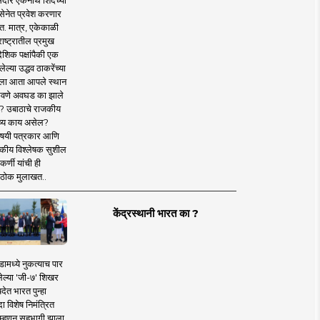
दार एकनाथ शिंदेंच्या
सेनेत प्रवेश करणार
त. मात्र, एकेकाळी
ाष्ट्रातील प्रमुख
देशिक पक्षांपैकी एक
ल्या उद्धव ठाकरेंच्या
षाला आता आपले स्थान
वणे अवघड का झाले
? उबाठाचे राजकीय
ष्य काय असेल?
िषयी पत्रकार आणि
कीय विश्लेषक सुशील
र्णी यांची ही
ठोक मुलाखत..
केंद्रस्थानी भारत का ?
ामध्ये नुकत्याच पार
ेल्या 'जी-७' शिखर
देत भारत पुन्हा
 विशेष निमंत्रित
 म्हणून सहभागी झाला.