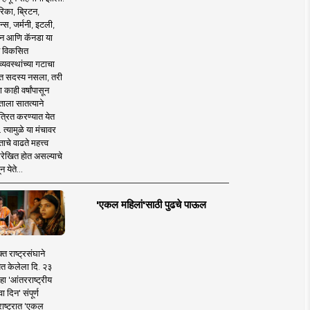
िका, ब्रिटन,
न्स, जर्मनी, इटली,
न आणि कॅनडा या
 विकसित
व्यवस्थांच्या गटाचा
त सदस्य नसला, तरी
या काही वर्षांपासून
ताला सातत्याने
त्रित करण्यात येत
 त्यामुळे या मंचावर
ाचे वाढते महत्त्व
रेखित होत असल्याचे
न येते...
'एकल महिलां'साठी पुढचे पाऊल
क्त राष्ट्रसंघाने
ित केलेला दि. २३
हा 'आंतरराष्ट्रीय
ा दिन' संपूर्ण
राष्ट्रात 'एकल