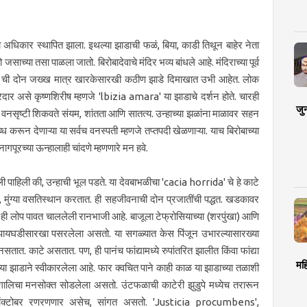
 अधिकार स्थापित झाला. इथल्या झाडाची फळं, बिया, काडी तिथून बाहेर नेता
्या तसा पाळला जातो. बिरोबादेवाचे मंदिर भव्य बांधले आहे. मंदिराच्या पूर्व
ta' ची दोन जख्ख मात्र खारकेसारखी कठीण झाडे दिमाखात उभी आहेत. लोक
रेदार असे कृष्णशिरीष म्हणजे 'lbizia amara' या झाडाचे दर्शन होते. चारही
जु
ही वनसृष्टी शिकवते संयम, शांतता आणि सातत्य. उन्हाच्या झळांना माळावर सहन
करून देणाऱ्या या सर्वच वनस्पती म्हणजे तप्तपदी खेळणाऱ्या. याच बिरोबाच्या
ागपूरच्या ऊन्हालाही चांदणे म्हणणारे मन हवे.
ाहिली की, उन्हाची भूल पडते. या देवबाभळीचा 'cacia horrida' चे हे काटे
मुंग्या वसतिस्थान करतात. ही सहजीवनाची दोन प्रजातींची पद्धत. खडकावर
ही लोप पावत चाललेली रानभाजी आहे. बाजूला टेफ्रोसियाच्या (शरपुंखा) आणि
 पायघडीसारखा पसरलेला असतो. या सगळ्यात केस पिंजून उभारल्यासारख्या
त. काटे असतात. पण, ही पानंच फांद्यामध्ये रुपांतरित झालीत किंवा फांद्या
मह
या झाडाने स्वीकारलेला आहे. फार क्वचित पाने काही काळ या झाडाच्या तळाशी
ालिचा मनसोक्त सोडलेला असतो. उंटफळाची काटेरी झुडुपे मध्येच तरारून
ऑक्टोबर रणरणणार असेच, सांगत असतो. 'Justicia procumbens',