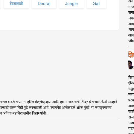
अन् 
देवबाभळी
Deorai
Jungle
Gali
माध्
समा
जपण
आदर्
'सम
आपट
जीवन
शिव
ऐति
उद्ध
नव्य
प्रय
गरात वाढते तापमान, हरित क्षेत्रांचा र्‍हास आणि हवामानबदलाची तीव्र होत चाललेली आव्हाने
आता 
यासाठी तरुण पिढी पुढे सरसावली आहे. ‘लायमेट अ‍ॅम्बेसडर्स ऑफ मुंबई’ या उपक्रमाच्या
काही
 अधिक महाविद्यालयीन विद्यार्थ्यांनी ..
राज
उडा
गटा