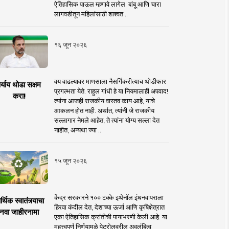
ऐतिहासिक पाऊल म्हणावे लागेल. बांबू आणि चारा
लागवडीतून महिलांसाठी शाश्वत ..
१६ जून २०२६
वय वाढल्यावर माणसाला नैसर्गिकरीत्याच थोडीफार
र्याय थोडा सक्षम
प्रगल्भता येते. राहुल गांधी हे या नियमालाही अपवाद!
करा!
त्यांना आजही राजकीय वास्तव काय आहे, याचे
आकलन होत नाही. अर्थात, त्यांनी जे राजकीय
सल्लागार नेमले आहेत, ते त्यांना योग्य सल्ला देत
नाहीत, अन्यथा ज्या ..
१५ जून २०२६
केंद्र सरकारने १०० टक्के इथेनॉल इंधनवापराला
्थिक स्वातंत्र्याचा
हिरवा कंदील देत, देशाच्या ऊर्जा आणि कृषिक्षेत्रात
नवा जाहीरनामा
एका ऐतिहासिक क्रांतीची पायाभरणी केली आहे. या
महत्त्वपूर्ण निर्णयामुळे पेट्रोलवरील अवलंबित्व