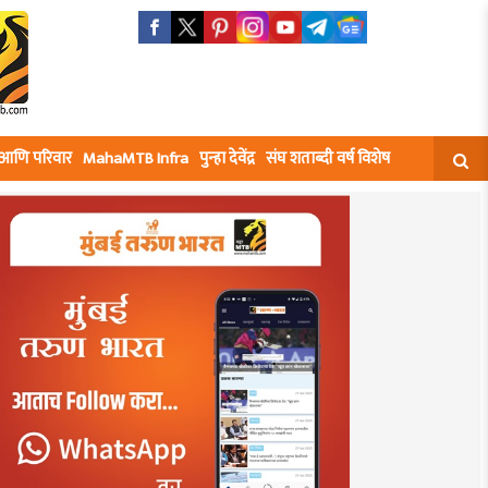
घ आणि परिवार
MahaMTB Infra
पुन्हा देवेंद्र
संघ शताब्दी वर्ष विशेष