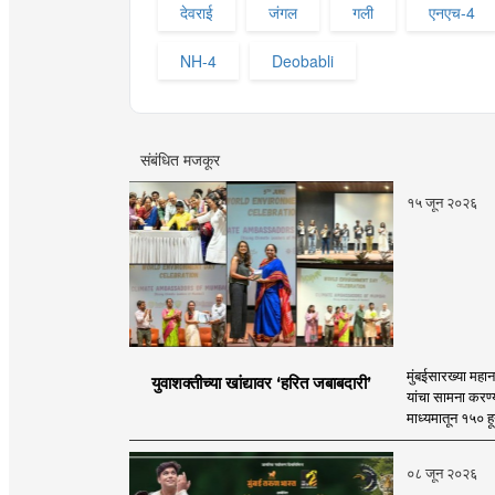
देवराई
जंगल
गली
एनएच-4‌
NH-4
Deobabli
संबंधित मजकूर
१५ जून २०२६
मुंबईसारख्या महान
युवाशक्तीच्या खांद्यावर ‘हरित जबाबदारी’
यांचा सामना करण्
माध्यमातून १५० हून
०८ जून २०२६