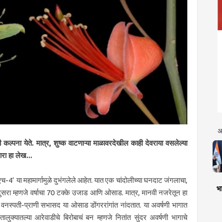
अ
कल्पना येते. मात्र, शुष्क वाटणाऱ्या माळावरदेखील काही देवराया वसलेल्या
ारा हा लेख...
-4‌’ या महामार्गामुळे दुभंगलेले आहेत. यात एक चांदोलीच्या घनदाट जंगलाचा,
भा
ा दुसरा म्हणजे वर्षाचा 70 टक्के उजाड आणि ओसाड. मात्र, मानवी नजरेतून हा
नस्पती-प्राणी सभासद या ओसाड डोंगररांगांत नांदतात. या अवर्षणी भागात
लुक्यातल्या आरेवाडीचे बिरोबाचं बन म्हणजे नितांत सुंदर अवर्षणी भागाचे