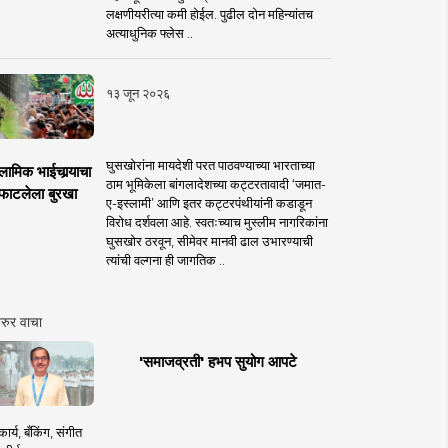
लक्षणीयरीत्या कमी होईल. पुढील दोन महिन्यांतच
अत्याधुनिक फ्लेस ..
१३ जून २०२६
घुसखोरांना मायदेशी परत पाठवण्याच्या भारताच्या
लामिक भाईचार्‍याचा
ठाम भूमिकेला बांगलादेशच्या कट्टरतावादी ‘जमात-
फाटलेला बुरखा
ए-इस्लामी’ आणि इतर कट्टरपंथीयांनी कडाडून
विरोध दर्शवला आहे. स्वतःच्याच मुस्लीम नागरिकांना
घुसखोर ठरवून, सीमेवर मानवी ढाल उभारण्याची
त्यांची वल्गना ही जागतिक ..
रुर वाचा
'समाजव्रती' हभप सुयोग आपटे
ार्य, बँकिंग, संगीत