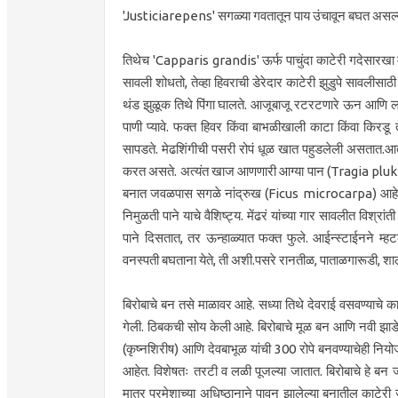
'Justiciarepens' सगळ्या गवतातून पाय उंचावून बघत अस
तिथेच 'Capparis grandis' ऊर्फ पाचुंदा काटेरी गदेसारखा 
सावली शोधतो, तेव्हा हिवराची डेरेदार काटेरी झुडुपे सावली
थंड झुळूक तिथे पिंगा घालते. आजूबाजू रटरटणारे ऊन आणि लक्ष
पाणी प्यावे. फक्त हिवर किंवा बाभळीखाली काटा किंवा किरडू 
सापडते. मेढशिंगीची पसरी रोपं धूळ खात पहुडलेली असतात.आत
करत असते. अत्यंत खाज आणणारी आग्या पान (Tragia plukene
बनात जवळपास सगळे नांद्रुख (Ficus microcarpa) आहेत. फ
निमुळती पाने याचे वैशिष्ट्य. मेंढरं यांच्या गार सावलीत विश्
पाने दिसतात, तर ऊन्हाळ्यात फक्त फुले. आईन्स्टाईनने म्हट
वनस्पती बघताना येते, ती अशी.पसरे रानतीळ, पाताळगारूडी, शा
बिरोबाचे बन तसे माळावर आहे. सध्या तिथे देवराई वसवण्याचे काम
गेली. ठिबकची सोय केली आहे. बिरोबाचे मूळ बन आणि नवी झाड
(कृष्नशिरीष) आणि देवबाभूळ यांची 300 रोपे बनवण्याचेही नियोजन 
आहेत. विशेषतः तरटी व लळी पूजल्या जातात. बिरोबाचे हे बन
मात्र परमेशाच्या अधिष्ठानाने पावन झालेल्या बनातील काटे