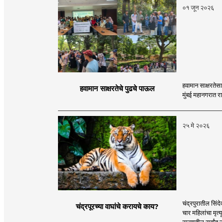
०१ जून २०२६
हवामान साक्षरतेसा
हवामान साक्षरतेचे पुढचे पाऊल
मुंबई महानगरात रा
२५ मे २०२६
चंद्रपुरातील सिंदे
चंद्रपूरच्या वाघांचे करायचे काय?
चार महिलांचा मृत्य