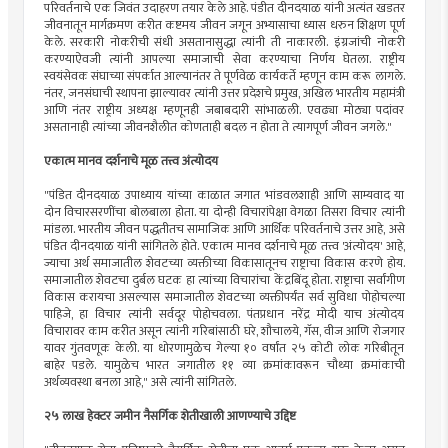
परिवर्तनाचे एक जिवंत उदाहरण तयार केले आहे. पंडीत दीनदयाळ यांनी अत्यंत खडतर
जीवनातून मार्गक्रमण करीत कष्टमय जीवन जगून अभ्यासाचा ध्यास धरुन शिक्षण पूर्ण
केले. सरकारी नोकरीची संधी असतानासुद्धा त्यांनी ती नाकारली. इंग्रजांची नोकरी
करण्याऐवजी त्यांनी आपल्या समाजाची सेवा करण्याचा निर्णय घेतला. राष्ट्रीय
स्वयंसेवक संघाच्या संपर्कात आल्यानंतर ते पूर्णवेळ कार्यकर्ते म्हणून काम करू लागले.
नंतर, जनसंघाची स्थापना झाल्यावर त्यांनी उत्तर प्रदेशचे प्रमुख, अखिल भारतीय महामंत्री
आणि नंतर राष्ट्रीय अध्यक्ष म्हणूनही जबाबदारी सांभाळली. एवढ्या मोठ्या पदांवर
असतानाही त्यांच्या जीवनशैलीत कोणताही बदल न होता ते त्यागपूर्ण जीवन जगले."
एकात्म मानव दर्शनाचे मूळ तत्त्व अंत्योदय
"पंडित दीनदयाळ उपाध्याय यांच्या काळात जगात भांडवलशाही आणि साम्यवाद या
दोन विचारसरणींचा बोलबाला होता. या दोन्ही विचारांपेक्षा वेगळा तिसरा विचार त्यांनी
मांडला. भारतीय जीवन पद्धतीतच सामाजिक आणि आर्थिक परिवर्तनाचे उत्तर आहे, असे
पंडित दीनदयाळ यांनी सांगितले होते. एकात्म मानव दर्शनाचे मूळ तत्त्व 'अंत्योदय' आहे,
ज्याचा अर्थ समाजातील शेवटच्या व्यक्तीच्या विकासातूनच राष्ट्राचा विकास करणे होय.
समाजातील शेवटचा दुर्बल घटक हा त्यांच्या विचारांचा केंद्रबिंदू होता. राष्ट्राचा सर्वांगीण
विकास करायचा असल्यास समाजातील शेवटच्या व्यक्तीपर्यंत सर्व सुविधा पोहोचल्या
पाहिजे, हा विचार त्यांनी सर्वदूर पोहोचवला. पंतप्रधान नरेंद्र मोदी याच अंत्योदय
विचारावर काम करीत असून त्यांनी गरिबांसाठी घरे, शौचालये, गॅस, वीज आणि रोजगार
यावर गुंतवणूक केली. या धोरणामुळेच गेल्या १० वर्षांत २५ कोटी लोक गरिबीतून
बाहेर पडले. यामुळेच भारत जगातील ११ व्या क्रमांकावरून चौथ्या क्रमांकाची
अर्थव्यवस्था बनला आहे," असे त्यांनी सांगितले.
२५ लाख हेक्टर जमीन नैसर्गिक शेतीखाली आणण्याचे उद्दिष्ट