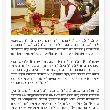
यवतमाळ :
पंडित दीनदयाळ उपाध्याय यांनी समाजासाठी जे कार्य केले, ते कोणत्या
पुरस्कारासाठी नव्हते. त्यांचे 'विचार' अमर आहेत. त्यांचा एकात्म मानव दर्शन आणि
अंत्योदयाचा संदेश सर्वदूर पाहोचविण्यासाठी दीनदयाळ सेवा प्रतिष्ठान हे प्रतीक ठरेल,
असे गौरवोद्गार मुख्यमंत्री देवेंद्र फडणवीस यांनी सोमवार, २९ सप्टेंबर रोजी काढले.
यवतमाळ येथील दीनदयाळ सेवा प्रतिष्ठान यांच्या वतीने आयोजित पंडित दीनदयाळ
उपाध्याय जयंती समारोहाच्या उद्घाटनप्रसंगी ते बोलत होते. यावेळी मृद व जलसंधारण
मंत्री तथा जिल्ह्याचे पालकमंत्री संजय राठोड, आदिवासी विकास मंत्री प्रा. डॉ. अशोक
ऊईके, राष्ट्रीय मागासवर्ग आयोगाचे अध्यक्ष हसंराज अहीर, माजी आमदार मदन येरावार
तसेच दीनदयाळ सेवा प्रतिष्ठानचे अध्यक्ष नरहर देव, पदाधिकारी ज्योती चव्हाण
यांच्यासह इतर मान्यवर उपस्थित होते.
मुख्यमंत्री फडणवीस म्हणाले की, "यवतमाळ येथील दीनदयाळ सेवा प्रतिष्ठान ही
जवळपास २५ वर्षांपूर्वी सुरू झालेली संस्था आज एका मोठ्या वटवृक्षाप्रमाणे विस्तारली
असून, ती आत्महत्याग्रस्त शेतकरी कुटुंबातील महिला आणि अतिशय मागासलेल्या
आदिवासी पारधी समाजाला मदतीचा हात देत आहे. या संस्थेने पंडित दीनदयाळ
उपाध्याय यांच्या एकात्म मानव दर्शन आणि अंत्योदय या विचारांवर आधारित समाज