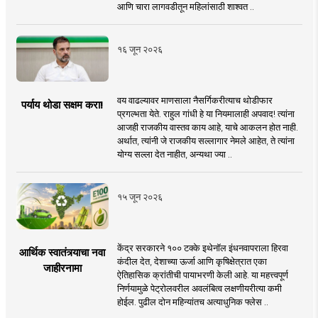
आणि चारा लागवडीतून महिलांसाठी शाश्वत ..
१६ जून २०२६
वय वाढल्यावर माणसाला नैसर्गिकरीत्याच थोडीफार
पर्याय थोडा सक्षम करा!
प्रगल्भता येते. राहुल गांधी हे या नियमालाही अपवाद! त्यांना
आजही राजकीय वास्तव काय आहे, याचे आकलन होत नाही.
अर्थात, त्यांनी जे राजकीय सल्लागार नेमले आहेत, ते त्यांना
योग्य सल्ला देत नाहीत, अन्यथा ज्या ..
१५ जून २०२६
केंद्र सरकारने १०० टक्के इथेनॉल इंधनवापराला हिरवा
आर्थिक स्वातंत्र्याचा नवा
कंदील देत, देशाच्या ऊर्जा आणि कृषिक्षेत्रात एका
जाहीरनामा
ऐतिहासिक क्रांतीची पायाभरणी केली आहे. या महत्त्वपूर्ण
निर्णयामुळे पेट्रोलवरील अवलंबित्व लक्षणीयरीत्या कमी
होईल. पुढील दोन महिन्यांतच अत्याधुनिक फ्लेस ..