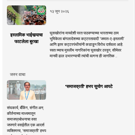
१३ जून २०२६
घुसखोरांना मायदेशी परत पाठवण्याच्या भारताच्या ठाम
इस्लामिक भाईचार्‍याचा
भूमिकेला बांगलादेशच्या कट्टरतावादी ‘जमात-ए-इस्लामी’
फाटलेला बुरखा
आणि इतर कट्टरपंथीयांनी कडाडून विरोध दर्शवला आहे.
स्वतःच्याच मुस्लीम नागरिकांना घुसखोर ठरवून, सीमेवर
मानवी ढाल उभारण्याची त्यांची वल्गना ही जागतिक ..
जरुर वाचा
'समाजव्रती' हभप सुयोग आपटे
संघकार्य, बँकिंग, संगीत अन्
कीर्तनाच्या माध्यमातून
समाजप्रबोधनाचा वसा
जपणारे वसईतील एक आदर्श
व्यक्तिमत्त्व, 'समाजव्रती' हभप