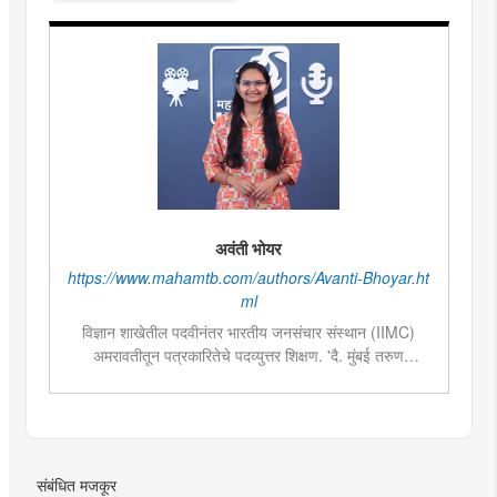
अवंती भोयर
https://www.mahamtb.com/authors/Avanti-Bhoyar.ht
ml
विज्ञान शाखेतील पदवीनंतर भारतीय जनसंचार संस्थान (IIMC)
अमरावतीतून पत्रकारितेचे पदव्युत्तर शिक्षण. 'दै. मुंबई तरुण
भारत'मध्ये वेब उपसंपादक या पदावर कार्यरत. शेती, साहित्य,
राजकारण या विषयात विशेष रस. हस्तकला, संगीत आणि कविता
लेखनाचा छंद....
संबंधित मजकूर