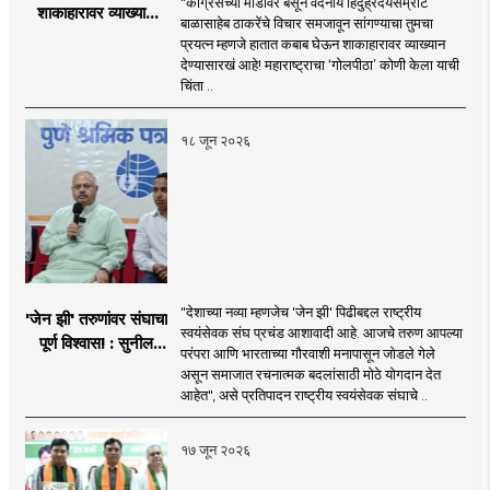
"काँग्रेसच्या मांडीवर बसून वंदनीय हिंदुह्रदयसम्राट
शाकाहारावर व्याख्यान
बाळासाहेब ठाकरेंचे विचार समजावून सांगण्याचा तुमचा
देण्यासारखा राऊत यांचा
प्रयत्न म्हणजे हातात कबाब घेऊन शाकाहारावर व्याख्यान
प्रयत्न - नवनाथ बन
देण्यासारखं आहे! महाराष्ट्राचा ‘गोलपीठा’ कोणी केला याची
चिंता ..
१८ जून २०२६
"देशाच्या नव्या म्हणजेच 'जेन झी' पिढीबद्दल राष्ट्रीय
'जेन झी' तरुणांवर संघाचा
स्वयंसेवक संघ प्रचंड आशावादी आहे. आजचे तरुण आपल्या
पूर्ण विश्वास! : सुनील
परंपरा आणि भारताच्या गौरवाशी मनापासून जोडले गेले
आंबेकर
असून समाजात रचनात्मक बदलांसाठी मोठे योगदान देत
आहेत", असे प्रतिपादन राष्ट्रीय स्वयंसेवक संघाचे ..
१७ जून २०२६