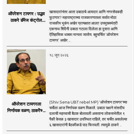
खासदारांनंतर आता उबाठाचे आमदार आणि नगरसेवकही
ऑपरेशन टायगर : उद्धव
फुटणार? महाराष्ट्राच्या राजकारणातला सर्वात मोठा
ठाकरे डॅमेज कंट्रोल
राजकीय भूकंप अखेर प्रत्यक्षात आला! उपमुख्यमंत्री
करण्यात सपशेल अपयशी!
एकनाथ शिंदेंनी उबाठा गटाला दिलेला हा दुसरा आणि
सहा खासदारांनंतर
ऐतिहासिक धक्का मानला जातोय. बहुचर्चित ‘ऑपरेशन
आमदारांसह नगरसेवकही
टायगर’ अखेर ..
शिंदेंकडे जाण्याच्या चर्चा
सुरू
१८ जून २०२६
(Shiv Sena UBT rebel MP) 'ऑपरेशन टायगर'च्या
ऑपरेशन टायगरला
चर्चेला आज निर्णायक वळण मिळाले. उबाठा पक्षाने संसदीय
निर्णायक वळण; ठाकरेंच्या
दलाची महत्त्वाची बैठक बोलावली असताना लोकसभेतील ९
बैठकीला ६ खासदार
पैकी केवळ ३ खासदार उपस्थित राहिले, तर चर्चेत असलेल्या
गैरहजर, थेट शिंदे सेनेत
६ खासदारांनी बैठकीकडे पाठ फिरवली. त्यामुळे ठाकरे ..
विलीन होण्याचा प्रस्ताव?