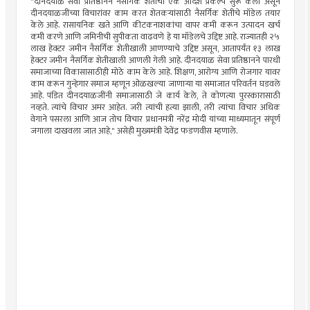
"दीनदयाळ सेवा प्रतिष्ठानने नैसर्गिक शेतीचा एक आदर्श प्रकल्प सुरू केला असून
दीनदयाळजींच्या विचारांवर काम करत शेतकऱ्यांसाठी नैसर्गिक शेतीचे मॉडेल तयार
केले आहे. रासायनिक खते आणि कीटकनाशकांचा वापर कमी करून उत्पादन खर्च
कमी करणे आणि जमिनीची सुपीकता वाढवणे हे या मॉडेलचे उद्दिष्ट आहे. राज्यातही २५
लाख हेक्टर जमीन नैसर्गिक शेतीखाली आणण्याचे उद्दिष्ट असून, आतापर्यंत १३ लाख
हेक्टर जमीन नैसर्गिक शेतीखाली आणली गेली आहे. दीनदयाळ सेवा प्रतिष्ठानने पारधी
समाजाच्या विकासासाठीही मोठे काम केले आहे. शिक्षण, आरोग्य आणि रोजगार यावर
काम करून गुन्हेगार समाज म्हणून ओळखल्या जाणाऱ्या या समाजात परिवर्तन घडवले
आहे. पंडित दीनदयाळजींनी समाजासाठी जे कार्य केले, ते कोणत्या पुरस्कारासाठी
नव्हते. त्यांचे विचार अमर आहेत. जरी त्यांची हत्या झाली, तरी त्यांचा विचार अधिक
वेगाने पसरला आणि आज तोच विचार प्रधानमंत्री नरेंद्र मोदी यांच्या माध्यमातून संपूर्ण
जगाला दाखवला जात आहे," असेही मुख्यमंत्री देवेंद्र फडणवीस म्हणाले.