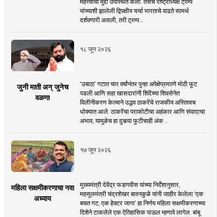
महत्त्वाचा मुद्दा उपस्थित केला. तसेच राष्ट्राध्यक्ष ट्रम्प
यांच्याशी झालेली द्विपक्षीय चर्चा भारताचे वाढते सामर्थ
दर्शवणारी असली, तरी ट्रम्प ..
१८ जून २०२६
‘उबाठा’ गटात चार वर्षांनंतर पुन्हा अपेक्षेप्रमााणे मोठी फूट
जुनी माती अन् जुनेच
पडली आणि सहा खासदारांनी शिंदेंच्या शिवसेनेत
वळण!
विलीनीकरण केल्याने उद्धव ठाकरेंचे राजकीय अस्तित्वच
धोक्यात आले. ठाकरेंचा पराकोटीचा अहंकार आणि संवादाचा
अभाव, यामुळेच हा दुसर्‍या फुटीचाही अंक ..
१७ जून २०२६
मुख्यमंत्री देवेंद्र फडणवीस यांच्या निर्देशानुसार,
महिला सक्षमीकरणाचा नवा
महसूलमंत्री चंद्रशेखर बावनकुळे यांनी जाहीर केलेला ‘एक
अध्याय
बचत गट, एक हेक्टर जागा’ हा निर्णय महिला सक्षमीकरणाच्या
दिशेने टाकलेले एक ऐतिहासिक पाऊल म्हणावे लागेल. बांबू