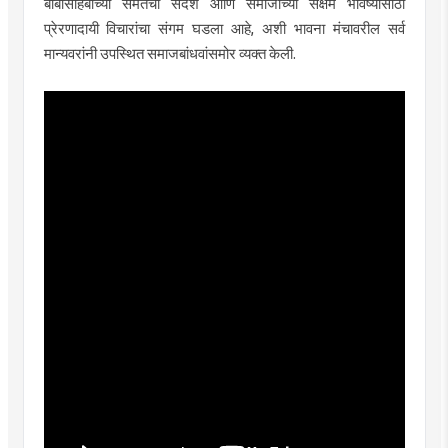
बाबासाहेबांच्या समतेचा संदेश आणि समाजाच्या सक्षम भविष्यासाठी
प्रेरणादायी विचारांचा संगम घडला आहे, अशी भावना मंचावरील सर्व
मान्यवरांनी उपस्थित समाजबांधवांसमोर व्यक्त केली.