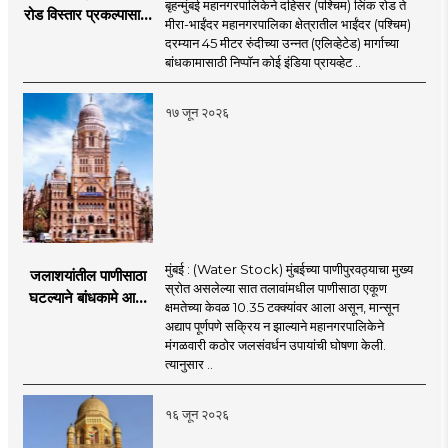
बृहन्मुंबई महानगरपालिकेने दहिसर (पश्चिम) लिंक रोड ते
रोड विस्तार प्रकल्पासाठी
मीरा-भाईंदर महानगरपालिका क्षेत्रातील भाईंदर (पश्चिम)
52.50 कोटी रुपयांच्या
दरम्यान 45 मीटर रुंदीच्या उन्नत (एलिव्हेटेड) मार्गाच्या
पीएमसी प्रस्तावाला
बांधकामासाठी निप्पॉन कोई इंडिया प्रायव्हेट ..
मंजुरीची प्रतीक्षा
१७ जून २०२६
मुंबई : (Water Stock) मुंबईच्या पाणीपुरवठ्याचा मुख्य
जलाशयांतील पाणीसाठा
स्रोत असलेल्या सात तलावांमधील पाणीसाठा एकूण
घटल्याने बांधकामे आणि
क्षमतेच्या केवळ 10.35 टक्क्यांवर आला असून, मान्सून
जलतरण तलावांना
अद्याप पूर्णपणे सक्रिय न झाल्याने महानगरपालिकेने
पाणीपुरवठा बंद;
मंगळवारी कठोर जलसंवर्धन उपायांची घोषणा केली.
व्यावसायिक वापरावरही
त्यानुसार ..
निर्बंध
१६ जून २०२६