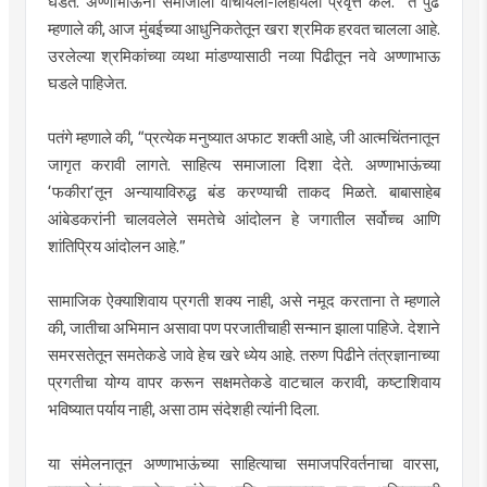
घडते. अण्णाभाऊंनी समाजाला वाचायला-लिहायला प्रवृत्त केले.” ते पुढे
म्हणाले की, आज मुंबईच्या आधुनिकतेतून खरा श्रमिक हरवत चालला आहे.
उरलेल्या श्रमिकांच्या व्यथा मांडण्यासाठी नव्या पिढीतून नवे अण्णाभाऊ
घडले पाहिजेत.
पतंगे म्हणाले की, “प्रत्येक मनुष्यात अफाट शक्ती आहे, जी आत्मचिंतनातून
जागृत करावी लागते. साहित्य समाजाला दिशा देते. अण्णाभाऊंच्या
‘फकीरा’तून अन्यायाविरुद्ध बंड करण्याची ताकद मिळते. बाबासाहेब
आंबेडकरांनी चालवलेले समतेचे आंदोलन हे जगातील सर्वोच्च आणि
शांतिप्रिय आंदोलन आहे.”
सामाजिक ऐक्याशिवाय प्रगती शक्य नाही, असे नमूद करताना ते म्हणाले
की, जातीचा अभिमान असावा पण परजातीचाही सन्मान झाला पाहिजे. देशाने
समरसतेतून समतेकडे जावे हेच खरे ध्येय आहे. तरुण पिढीने तंत्रज्ञानाच्या
प्रगतीचा योग्य वापर करून सक्षमतेकडे वाटचाल करावी, कष्टाशिवाय
भविष्यात पर्याय नाही, असा ठाम संदेशही त्यांनी दिला.
या संमेलनातून अण्णाभाऊंच्या साहित्याचा समाजपरिवर्तनाचा वारसा,