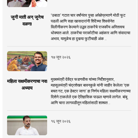
‘उबाठा’ गटात चार वर्षांनंतर पुन्हा अपेक्षेप्रमााणे मोठी फूट
जुनी माती अन् जुनेच
पडली आणि सहा खासदारांनी शिंदेंच्या शिवसेनेत
वळण!
विलीनीकरण केल्याने उद्धव ठाकरेंचे राजकीय अस्तित्वच
धोक्यात आले. ठाकरेंचा पराकोटीचा अहंकार आणि संवादाचा
अभाव, यामुळेच हा दुसर्‍या फुटीचाही अंक ..
१७ जून २०२६
मुख्यमंत्री देवेंद्र फडणवीस यांच्या निर्देशानुसार,
महिला सक्षमीकरणाचा नवा
महसूलमंत्री चंद्रशेखर बावनकुळे यांनी जाहीर केलेला ‘एक
अध्याय
बचत गट, एक हेक्टर जागा’ हा निर्णय महिला सक्षमीकरणाच्या
दिशेने टाकलेले एक ऐतिहासिक पाऊल म्हणावे लागेल. बांबू
आणि चारा लागवडीतून महिलांसाठी शाश्वत ..
१६ जून २०२६