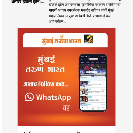
धर्तीवर हॉकर्स झोन;
हॉकर्स झोन उभारण्याचा प्रायोगिक प्रकल्प राबविण्याची
पर्यटन आणि
मागणी भाजप नगरसेवक मकरंद नार्वेकर यांनी मुंबई
महसूलवाढीच्या दृष्टीने
महापालिका आयुक्त अश्विनी भिडे यांच्याकडे केली
मकरंद नार्वेकर यांचे
आहे.पर्यटन ..
आयुक्तांना पत्र