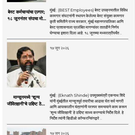
मुंबई : (BEST Employees) बेस्ट उपक्रमातील विविध
बेस्ट कर्मचाऱ्यांचा एल्गार;
कामगार संघटनांनी स्थापन केलेल्या बेस्ट संयुक्त कामगार
१८ जूननंतर संपाचा मोठा
कृती समितीने राज्य सरकार, मुंबई महानगरपालिका आणि
इशारा
बेस्ट प्रशासनाला प्रलंबित मागण्यांवर तातडीने निर्णय
घेण्याचा इशारा दिला आहे. १८ जूनच्या मध्यरात्रीपर्यंत ..
१७ जून २०२६
मुंबई : (Eknath Shinde) उपमुख्यमंत्री एकनाथ शिंदे
मान्सूनमध्ये ‘शून्य
यांनी मुंबईतील मान्सूनपूर्व तयारीचा आढावा घेत सर्व नागरी
जीवितहानी’चे उद्दिष्ट ठेवून
आणि आपत्कालीन यंत्रणांनी परस्पर समन्वयाने काम करून
सर्व यंत्रणांनी काम करावे
‘शून्य जीवितहानी’ हे उद्दिष्ट साध्य करण्याचे निर्देश दिले. हे
: उपमुख्यमंत्री एकनाथ
निर्देश त्यांनी व्हिडीओ कॉन्फरन्सिंगद्वारे ..
शिंदे
१७ जून २०२६