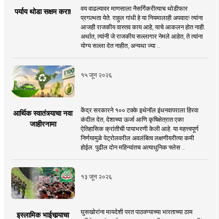
वय वाढल्यावर माणसाला नैसर्गिकरीत्याच थोडीफार
पर्याय थोडा सक्षम करा!
प्रगल्भता येते. राहुल गांधी हे या नियमालाही अपवाद! त्यांना
आजही राजकीय वास्तव काय आहे, याचे आकलन होत नाही.
अर्थात, त्यांनी जे राजकीय सल्लागार नेमले आहेत, ते त्यांना
योग्य सल्ला देत नाहीत, अन्यथा ज्या ..
१५ जून २०२६
केंद्र सरकारने १०० टक्के इथेनॉल इंधनवापराला हिरवा
आर्थिक स्वातंत्र्याचा नवा
कंदील देत, देशाच्या ऊर्जा आणि कृषिक्षेत्रात एका
जाहीरनामा
ऐतिहासिक क्रांतीची पायाभरणी केली आहे. या महत्त्वपूर्ण
निर्णयामुळे पेट्रोलवरील अवलंबित्व लक्षणीयरीत्या कमी
होईल. पुढील दोन महिन्यांतच अत्याधुनिक फ्लेस ..
१३ जून २०२६
घुसखोरांना मायदेशी परत पाठवण्याच्या भारताच्या ठाम
इस्लामिक भाईचार्‍याचा