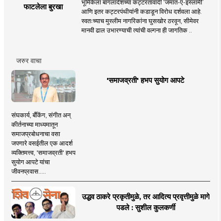
भूमिकेला बांगलादेशच्या कट्टरतावादी ‘जमात-ए-इस्लामी’
फाटलेला बुरखा
आणि इतर कट्टरपंथीयांनी कडाडून विरोध दर्शवला आहे.
स्वतःच्याच मुस्लीम नागरिकांना घुसखोर ठरवून, सीमेवर
मानवी ढाल उभारण्याची त्यांची वल्गना ही जागतिक ..
जरुर वाचा
'समाजव्रती' हभप सुयोग आपटे
संघकार्य, बँकिंग, संगीत अन्
कीर्तनाच्या माध्यमातून
समाजप्रबोधनाचा वसा
जपणारे वसईतील एक आदर्श
व्यक्तिमत्त्व, 'समाजव्रती' हभप
सुयोग आपटे यांचा
जीवनप्रवास.....
उद्धव ठाकरे प्रकृतीमुळे, तर आदित्य प्रवृत्तीमुळे मागे
पडले : सुशील कुलकर्णी