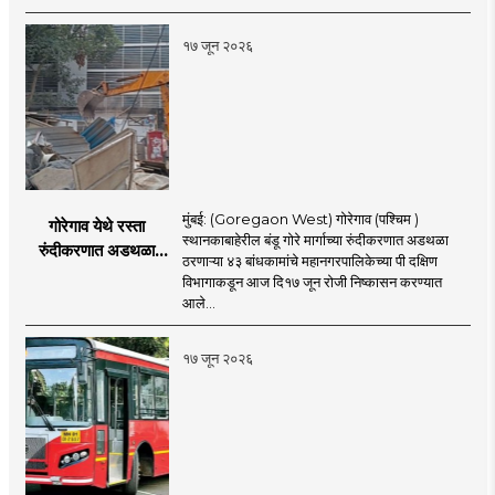
१७ जून २०२६
मुंबई: (Goregaon West) गोरेगाव (पश्चिम )
गोरेगाव येथे रस्ता
स्थानकाबाहेरील बंडू गोरे मार्गाच्या रुंदीकरणात अडथळा
रुंदीकरणात अडथळा
ठरणाऱ्या ४३ बांधकामांचे महानगरपालिकेच्या पी दक्षिण
ठरणाऱ्या ४३ बांधकामांचे
विभागाकडून आज दि१७ जून रोजी निष्कासन करण्यात
निष्कासन
आले...
१७ जून २०२६