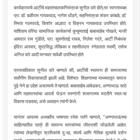
कार्यक्रमाचे आर्टीचे महासंचालकनिमंत्रक सुनील वारे होते,तर स्वगताध्यक्ष
प्रा. डॉ. बळीराम गायकवाड, नागेश धोंडगे, सहनिमंत्रक शंकर कांबळे, डॉ.
स्मिता गालफाडे, किशोर आल्हाट व विक्रम गायकवाड उपस्थित होते.
याशिवाय वरिष्ठ सामाजिक कार्यकर्त्या कुसुमाताई बाबासाहेब गोखले, माजी
आमदार राम गुंडीले, प्रा. सुवर्णाताई रावळ, निलेश गद्रे, आर्टी निबंधक
इंदिरा आस्वार, सुप्रसिद्ध लेखिका व तहसीलदार स्नेहलता स्वामी, तसेच
अनिल वारे आदी मान्यवर यावेळी उपस्थित होते
प्रास्ताविकात सुनील वारे म्हणाले की, आर्टीची स्थापना ही समाजाच्या
सर्वांगीण विकासासाठी झाली आहे. विशेषतः शिक्षणाच्या माध्यमातून समाज
पुढे नेणे हा उद्देश असल्याचे ते म्हणाले. बाबासाहेब आंबेडकर, अण्णाभाऊ साठे
आणि महामानवांचा आदर्श घेऊन तरुणांनी शासनाच्या मदतीने स्वतःचा
विकास घडवावा, असे आवाहन त्यांनी केले.
यानंतर आपल्या अध्यक्षीय भाषणात रमेश पतंगे म्हणाले, “अण्णाभाऊंच्या
साहित्यातील पात्रे ही सामान्य माणसांच्या जीवनाशी जोडलेली आहेत.
त्यांच्या लेखणीतून श्रमिकांचे दुःख, संघर्ष आणि नैतिक मूल्यांचे दर्शन