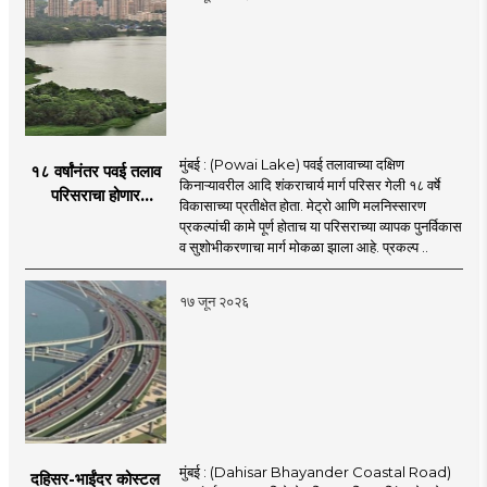
मुंबई : (Powai Lake) पवई तलावाच्या दक्षिण
१८ वर्षांनंतर पवई तलाव
किनाऱ्यावरील आदि शंकराचार्य मार्ग परिसर गेली १८ वर्षे
परिसराचा होणार
विकासाच्या प्रतीक्षेत होता. मेट्रो आणि मलनिस्सारण
कायापालट; मेट्रोचे काम
प्रकल्पांची कामे पूर्ण होताच या परिसराच्या व्यापक पुनर्विकास
पूर्ण होताच पुनर्विकासाला
व सुशोभीकरणाचा मार्ग मोकळा झाला आहे. प्रकल्प ..
सुरुवात;
१७ जून २०२६
मुंबई : (Dahisar Bhayander Coastal Road)
दहिसर-भाईंदर कोस्टल