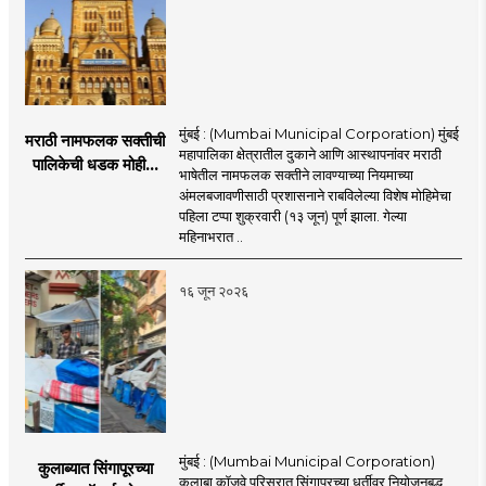
मुंबई : (Mumbai Municipal Corporation) मुंबई
मराठी नामफलक सक्तीची
महापालिका क्षेत्रातील दुकाने आणि आस्थापनांवर मराठी
पालिकेची धडक मोहीम;
भाषेतील नामफलक सक्तीने लावण्याच्या नियमाच्या
१,१२४ दुकानदारांवर
अंमलबजावणीसाठी प्रशासनाने राबविलेल्या विशेष मोहिमेचा
कारवाई
पहिला टप्पा शुक्रवारी (१३ जून) पूर्ण झाला. गेल्या
महिनाभरात ..
१६ जून २०२६
मुंबई : (Mumbai Municipal Corporation)
कुलाब्यात सिंगापूरच्या
कुलाबा कॉजवे परिसरात सिंगापूरच्या धर्तीवर नियोजनबद्ध