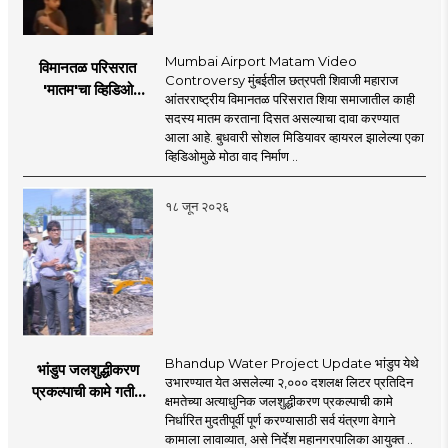
Mumbai Airport Matam Video
विमानतळ परिसरात
Controversy मुंबईतील छत्रपती शिवाजी महाराज
'मातम'चा व्हिडिओ
आंतरराष्ट्रीय विमानतळ परिसरात शिया समाजातील काही
व्हायरल; सुरक्षा व्यवस्थेवर
सदस्य मातम करताना दिसत असल्याचा दावा करण्यात
गंभीर प्रश्नचिन्ह
आला आहे. बुधवारी सोशल मिडियावर व्हायरल झालेल्या एका
व्हिडिओमुळे मोठा वाद निर्माण ..
१८ जून २०२६
Bhandup Water Project Update भांडुप येथे
भांडुप जलशुद्धीकरण
उभारण्यात येत असलेल्या २,००० दशलक्ष लिटर प्रतिदिन
प्रकल्पाची कामे गतीने
क्षमतेच्या अत्याधुनिक जलशुद्धीकरण प्रकल्पाची कामे
पूर्ण करा - आयुक्त
निर्धारित मुदतीपूर्वी पूर्ण करण्यासाठी सर्व यंत्रणा वेगाने
अश्विनी भिडे यांचे निर्देश
कामाला लावाव्यात, असे निर्देश महानगरपालिका आयुक्त ..