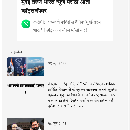
मुंबई तरुण भारत न्यूज मराठी आता
व्हॉट्सॲपवर
कृतिशील वाचकांचे कृतिशील दैनिक 'मुंबई तरुण
भारत'चं व्हॉट्सअप चॅनल फॉलो करा!
अग्रलेख
१९ जून २०२६
पंतप्रधान नरेंद्र मोदी यांनी 'जी- ७ परिषदेत जागतिक
भारताचे वास्तववादी उत्तर
आर्थिक विकासाचे नवे प्रारूप मांडताना, सागरी सुरक्षेचा
!
महत्त्वाचा मुद्दा उपस्थित केला. तसेच राष्ट्राध्यक्ष ट्रम्प
यांच्याशी झालेली द्विपक्षीय चर्चा भारताचे वाढते सामर्थ
दर्शवणारी असली, तरी ट्रम्प ..
१८ जून २०२६