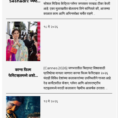
Seshadri: ज्येष्ठ
सोशल मिडिया केंद्रित ग्लॅमर जगतावर परखड टीका केली
अभिनेत्री मीनाक्षी
आहे. एका मुलाखतीत बोलताना तिने सांगितले की, आजच्या
शेषाद्रीची सध्याच्या
काळात काम आणि अभिनयपेक्षा चर्चेत राहणे ..
सेलिब्रिटी संस्कृतीवर
जोरदार टीका, नेमकं
१८ मे २०२६
काय म्हणाली?
(Cannes 2026) जगभरातील चित्रपट विश्वासाठी
कान्स फिल्म
प्रतिष्ठेचा मानला जाणारा कान्स फिल्म फेस्टिव्हल २०२६
फेस्टिव्हलमध्ये अशोक
यंदाही विविध देशांच्या कलाकारांच्या उपस्थितीने गाजत आहे.
सराफ आणि निवेदिता
रेड कार्पेटवरील फॅशन, ग्लॅमर आणि आंतरराष्ट्रीय
सराफ यांचा मराठमोळा
स्टाइलमध्ये मराठी कलाकार नेहमीच आकर्षक ठरतात. ..
रेड कार्पेट लूक
१२ मे २०२६