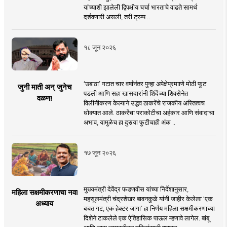
यांच्याशी झालेली द्विपक्षीय चर्चा भारताचे वाढते सामर्थ
दर्शवणारी असली, तरी ट्रम्प ..
१८ जून २०२६
‘उबाठा’ गटात चार वर्षांनंतर पुन्हा अपेक्षेप्रमााणे मोठी फूट
जुनी माती अन् जुनेच
पडली आणि सहा खासदारांनी शिंदेंच्या शिवसेनेत
वळण!
विलीनीकरण केल्याने उद्धव ठाकरेंचे राजकीय अस्तित्वच
धोक्यात आले. ठाकरेंचा पराकोटीचा अहंकार आणि संवादाचा
अभाव, यामुळेच हा दुसर्‍या फुटीचाही अंक ..
१७ जून २०२६
मुख्यमंत्री देवेंद्र फडणवीस यांच्या निर्देशानुसार,
महिला सक्षमीकरणाचा नवा
महसूलमंत्री चंद्रशेखर बावनकुळे यांनी जाहीर केलेला ‘एक
अध्याय
बचत गट, एक हेक्टर जागा’ हा निर्णय महिला सक्षमीकरणाच्या
दिशेने टाकलेले एक ऐतिहासिक पाऊल म्हणावे लागेल. बांबू