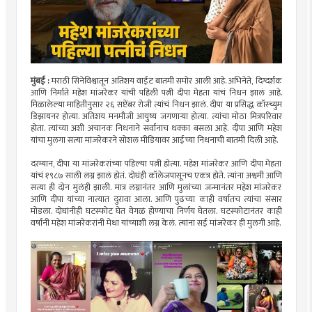
मुंबई :
मराठी सिनेविश्वातून अतिशय वाईट बातमी समोर आली आहे. अभिनेते, दिग्दर्शक
आणि निर्माते महेश मांजरेकर यांची पहिली पत्नी दीपा मेहता यांचं निधन झालं आहे.
मिळालेल्या माहितीनुसार २६ सप्टेंबर रोजी त्यांचं निधन झालं. दीपा या प्रसिद्ध कॉस्च्युम
डिझायनर होत्या. अतिशय मनमौजी आयुष्य जगणाऱ्या होत्या. त्यांचा मोठा मित्रपरिवार
होता. त्यांच्या अशी अचानक निधनाने सर्वांनाच धक्का बसला आहे. दीपा आणि महेश
यांचा मुलगा सत्या मांजरेकरने सोशल मीडियावर आईच्या निधनाची बातमी दिली आहे.
दरम्यान, दीपा या मांजरेकरांच्या पहिल्या पत्नी होत्या. महेश मांजरेकर आणि दीपा मेहता
यांचं १९८७ साली लग्न झालं होतं. दोघंही कॉलेजपासूनच एकत्र होते. त्यांना अश्वमी आणि
सत्या ही दोन मुलंही झाली. मात्र लग्नानंतर आणि मुलांच्या जन्मानंतर महेश मांजरेकर
आणि दीपा यांच्या नात्यात दुरावा आला. आणि पुढच्या काही वर्षातच त्यांचा संसार
मोडला. दोघांनीही घटस्फोट घेत वेगळं होण्याचा निर्णय घेतला. घटस्फोटानंतर काही
वर्षांनी महेश मांजरेकरांनी मेधा यांच्याशी लग्न केलं. त्यांना सई मांजरेकर ही मुलगी आहे.