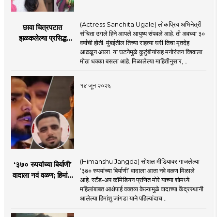
(Actress Sanchita Ugale) लोकप्रिय अभिनेत्री
छावा चित्रपटात
संचिता उगले हिने आपले आयुष्य संपवले आहे. ती अवघ्या ३०
झळकलेल्या प्रसिद्ध
वर्षांची होती. मुंबईतील तिच्या राहत्या घरी तिचा मृतदेह
अभिनेत्रीने आयुष्य
आढळून आला. या घटनेमुळे कुटुंबीयांसह मनोरंजन विश्वाला
संपवलं; मनोरंजन विश्वात
मोठा धक्का बसला आहे. मिळालेल्या माहितीनुसार, ..
हळहळ
१४ जून २०२६
(Himanshu Jangda) सोशल मीडियावर गाजलेल्या
‘३७० रुपयांच्या बिर्याणी’
‘३७० रुपयांच्या बिर्याणी’ वादाला आता नवे वळण मिळाले
वादाला नवं वळण; हिमांशू
आहे. स्टँड-अप कॉमेडियन प्रणित मोरे याच्या शोमध्ये
जांगडाची पहिली
महिलांबाबत आक्षेपार्ह वक्तव्य केल्यामुळे वादाच्या केंद्रस्थानी
प्रतिक्रिया, नेमकं काय
आलेल्या हिमांशु जांगडा याने पहिल्यांदाच ..
म्हणाला?