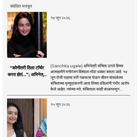
संबंधित मजकूर
१७ जून २०२६
(Sanchita ugale) अभिनेत्री संचिता उगले हिच्या
“कोणीतरी तिला टॉर्चर
आत्महत्येने मनोरंजन विश्वाला मोठा धक्का बसला आहे. १४
करत होतं...”; अभिनेत्री
जून रोजी राहत्या घरी गळफास घेऊन जीवन संपवलेल्या
संचिता उगलेच्या वडिलांचा
संचिताच्या मृत्यूप्रकरणी आता तिच्या वडिलांनी गंभीर आरोप
गंभीर आरोप
केले आहेत. त्यांच्या मते, संचिताला काही काळापासून ..
१५ जून २०२६