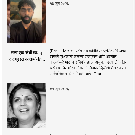
१३ जून २०२६
(Pranit More) स्टँड-अप कॉमेडियन प्रणित मोरे याच्या
मला एक संधी द्या...;
शोमध्ये प्रेक्षकांनी केलेल्या वादग्रस्त आणि अश्लील
वादग्रस्त वक्तव्यांनंतर
वक्तव्यांमुळे मोठा वाद निर्माण झाला असून, वाढत्या टीकेनंतर
प्रणित मोरे बॅकफूटवर,
अखेर प्रणित मोरेने सोशल मीडियावर व्हिडीओ शेअर करत
व्हिडिओमध्ये नेमकं काय
सार्वजनिक माफी मागितली आहे. (Pranit ..
म्हणाला?
०१ जून २०२६