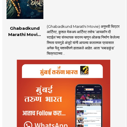
(Ghabadkund Marathi Movie) अनुभवी थिएटर
Ghabadkund
आर्टिस्ट, कुशल मेकअप आर्टिस्ट तसेच ‘आयकॉन दी
Marathi Movie:
स्टाईल’च्या संस्थापक सदस्य म्हणून ओळख निर्माण केलेल्या
‘घबाडकुंड’मध्ये ‘रंगी’ची
स्मिता पायगुडे अंजुटे यांनी आपल्या कलात्मक प्रवासात
एंट्री! स्मिता पायगुडे
अनेक पैलू यशस्वीपणे हाताळले आहेत. आता ‘घबाडकुंड’
अंजुटेचा गूढ अवतार
चित्रपटाच्या ..
पाहून...!