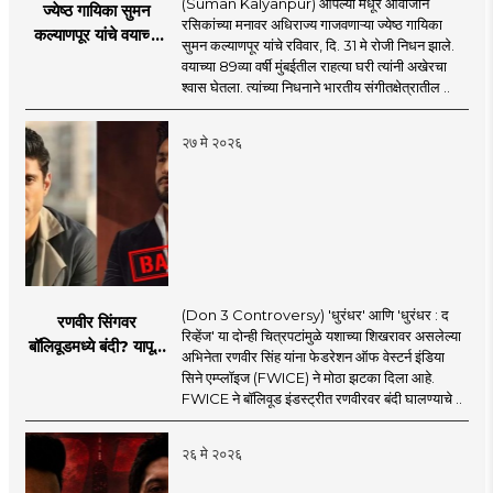
(Suman Kalyanpur) आपल्या मधूर आवाजाने
ज्येष्ठ गायिका सुमन
रसिकांच्या मनावर अधिराज्य गाजवणाऱ्या ज्येष्ठ गायिका
कल्याणपूर यांचे वयाच्या
सुमन कल्याणपूर यांचे रविवार, दि. 31 मे रोजी निधन झाले.
८९ व्या वर्षी निधन
वयाच्या 89व्या वर्षी मुंबईतील राहत्या घरी त्यांनी अखेरचा
श्वास घेतला. त्यांच्या निधनाने भारतीय संगीतक्षेत्रातील ..
२७ मे २०२६
(Don 3 Controversy) 'धुरंधर' आणि 'धुरंधर : द
रणवीर सिंगवर
रिव्हेंज' या दोन्ही चित्रपटांमुळे यशाच्या शिखरावर असलेल्या
बॉलिवूडमध्ये बंदी? यापूर्वी
अभिनेता रणवीर सिंह यांना फेडरेशन ऑफ वेस्टर्न इंडिया
कुणाकुणावर आली होती
सिने एम्प्लॉइज (FWICE) ने मोठा झटका दिला आहे.
बंदी?
FWICE ने बॉलिवूड इंडस्ट्रीत रणवीरवर बंदी घालण्याचे ..
२६ मे २०२६