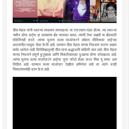
दीपा मेहता यांनी स्वतःचा व्यवसाय सांभाळला. या एकट्याच राहत होत्या. त्या स्वत:चा
'क्वीन ऑफ हार्ट्स' हा साड्यांचा ब्रँड चालवत असत. त्यांची लेक अश्वमी या ब्रँडसाठी
मॉडेलिंगही करते. त्यांचा मुलगा सत्या मांजरेकरने सोशल मीडियावर आईच्या
आठवणीत भावुक पोस्ट केली आहे. दरम्यान दीपा मेहता यांच्या निधनाचं कारण अद्याप
समोर आलेलं नाही. सिनेविश्वातूनही दीपा यांना श्रद्धांजली वाहिली जात आहे. दीपा मेहता
यांच्या निधनाने संपूर्ण कुटुंबावर आणि मित्रपरिवारावर दु:खाचा डोंगर कोसळला आहे.
त्यांचा मुलगा सत्या मांजरेकरने आईचा जुना फोटो शेअर करत 'मिस यू मम्मा' असं
लिहिलं आहे. दरम्यान सत्या मांजरेकर देखील अभिनेता आहे तर त्याने काही
चित्रपटांमध्येही काम केलं आहे.