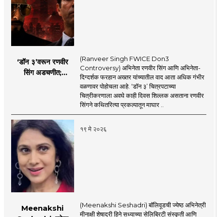
(Ranveer Singh FWICE Don3
‘डॉन ३’वरून रणवीर
Controversy) अभिनेता रणवीर सिंग आणि अभिनेता-
सिंग अडचणीत;
दिग्दर्शक फरहान अख्तर यांच्यातील वाद आता अधिक गंभीर
FWICE ने घेतला मोठा
वळणावर पोहोचला आहे. ‘डॉन ३’ चित्रपटाच्या
निर्णय?
चित्रीकरणाला अवघे काही दिवस शिल्लक असताना रणवीर
सिंगने कथितरित्या प्रकल्पातून माघार ..
१९ मे २०२६
(Meenakshi Seshadri) बॉलिवूडची ज्येष्ठ अभिनेत्री
Meenakshi
मीनाक्षी शेषाद्री हिने सध्याच्या सेलिब्रिटी संस्कृती आणि