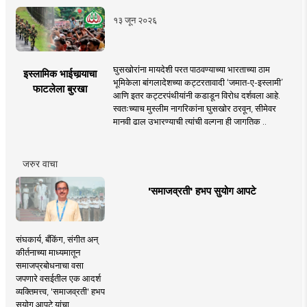
१३ जून २०२६
घुसखोरांना मायदेशी परत पाठवण्याच्या भारताच्या ठाम
इस्लामिक भाईचार्‍याचा
भूमिकेला बांगलादेशच्या कट्टरतावादी ‘जमात-ए-इस्लामी’
फाटलेला बुरखा
आणि इतर कट्टरपंथीयांनी कडाडून विरोध दर्शवला आहे.
स्वतःच्याच मुस्लीम नागरिकांना घुसखोर ठरवून, सीमेवर
मानवी ढाल उभारण्याची त्यांची वल्गना ही जागतिक ..
जरुर वाचा
'समाजव्रती' हभप सुयोग आपटे
संघकार्य, बँकिंग, संगीत अन्
कीर्तनाच्या माध्यमातून
समाजप्रबोधनाचा वसा
जपणारे वसईतील एक आदर्श
व्यक्तिमत्त्व, 'समाजव्रती' हभप
सुयोग आपटे यांचा