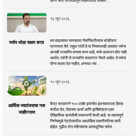
आणि चारा लागवडीतून महिलांसाठी शाश्वत ..
१६ जून २०२६
वय वाढल्यावर माणसाला नैसर्गिकरीत्याच थोडीफार
पर्याय थोडा सक्षम करा!
प्रगल्भता येते. राहुल गांधी हे या नियमालाही अपवाद! त्यांना
आजही राजकीय वास्तव काय आहे, याचे आकलन होत नाही.
अर्थात, त्यांनी जे राजकीय सल्लागार नेमले आहेत, ते त्यांना
योग्य सल्ला देत नाहीत, अन्यथा ज्या ..
१५ जून २०२६
केंद्र सरकारने १०० टक्के इथेनॉल इंधनवापराला हिरवा
आर्थिक स्वातंत्र्याचा नवा
कंदील देत, देशाच्या ऊर्जा आणि कृषिक्षेत्रात एका
जाहीरनामा
ऐतिहासिक क्रांतीची पायाभरणी केली आहे. या महत्त्वपूर्ण
निर्णयामुळे पेट्रोलवरील अवलंबित्व लक्षणीयरीत्या कमी
होईल. पुढील दोन महिन्यांतच अत्याधुनिक फ्लेस ..