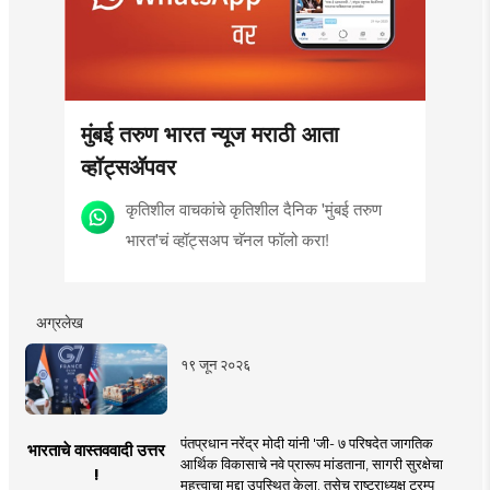
मुंबई तरुण भारत न्यूज मराठी आता
व्हॉट्सॲपवर
कृतिशील वाचकांचे कृतिशील दैनिक 'मुंबई तरुण
भारत'चं व्हॉट्सअप चॅनल फॉलो करा!
अग्रलेख
१९ जून २०२६
पंतप्रधान नरेंद्र मोदी यांनी 'जी- ७ परिषदेत जागतिक
भारताचे वास्तववादी उत्तर
आर्थिक विकासाचे नवे प्रारूप मांडताना, सागरी सुरक्षेचा
!
महत्त्वाचा मुद्दा उपस्थित केला. तसेच राष्ट्राध्यक्ष ट्रम्प